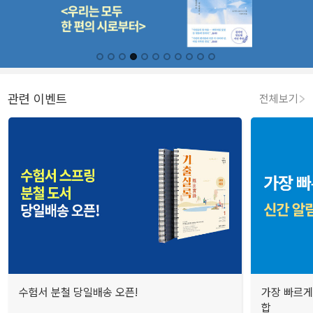
관련 이벤트
전체보기
수험서 분철 당일배송 오픈!
가장 빠르게
합