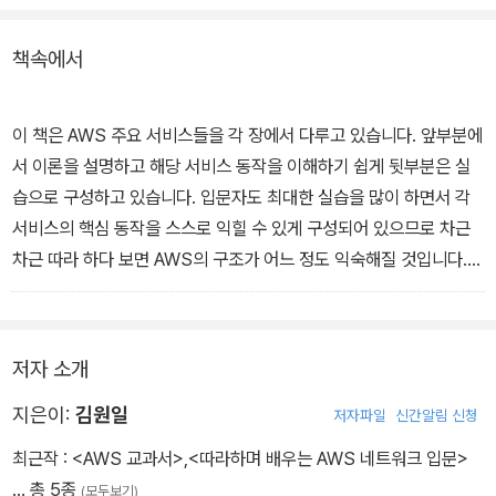
책속에서
이 책은 AWS 주요 서비스들을 각 장에서 다루고 있습니다. 앞부분에
서 이론을 설명하고 해당 서비스 동작을 이해하기 쉽게 뒷부분은 실
습으로 구성하고 있습니다. 입문자도 최대한 실습을 많이 하면서 각
서비스의 핵심 동작을 스스로 익힐 수 있게 구성되어 있으므로 차근
차근 따라 하다 보면 AWS의 구조가 어느 정도 익숙해질 것입니다.
마지막으로 이 책이 완성될 때까지 여러모로 도움을 주신 많은 분께
감사 말씀드립니다. 앞으로도 양질의 콘텐츠로 좋은 지식을 공유하는
활동을 꾸준히 진행하겠습니다
저자 소개
-김원일, 서종호, 김석필
지은이:
김원일
저자파일
신간알림 신청
최근작 :
<AWS 교과서>
,
<따라하며 배우는 AWS 네트워크 입문>
… 총 5종
(모두보기)