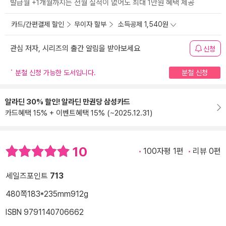
발급월 +1개월까지는 전월 실적이 없어도 최대 1만원 혜택 제공
카드/간편결제 할인
무이자 할부
소득공제 1,540원
관심 저자, 시리즈의 출간 알림을 받아보세요
신청
분철 신청 가능한 도서입니다.
분철 신청
알라딘 30% 할인! 알라딘 만권당 삼성카드
카드혜택 15% + 이벤트혜택 15% (~2025.12.31)
10
100자평 1편
리뷰 0편
세일즈포인트
713
480쪽
183*235mm
912g
ISBN 9791140706662