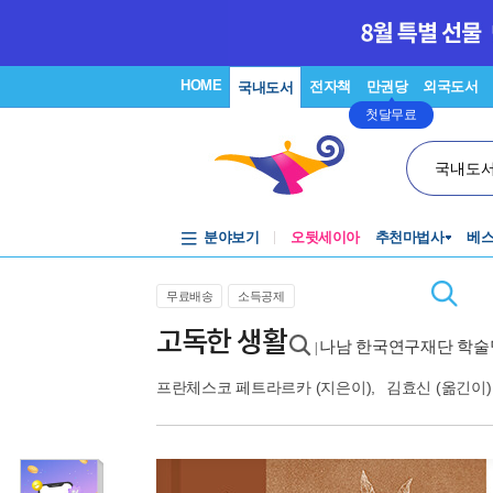
HOME
전자책
만권당
외국도서
국내도서
첫달무료
국내도
분야보기
오뒷세이아
추천마법사
베
무료배송
소득공제
고독한 생활
나남 한국연구재단 학술
|
프란체스코 페트라르카
(지은이),
김효신
(옮긴이)