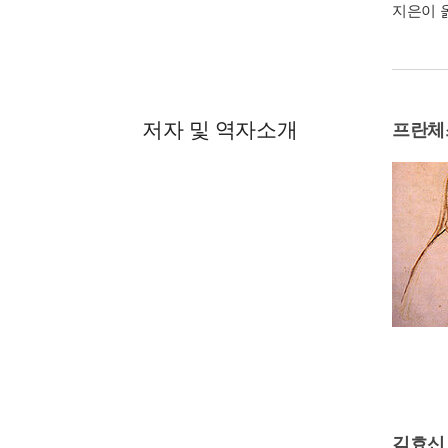
지은이 옮
저자 및 역자소개
프란체
김효신