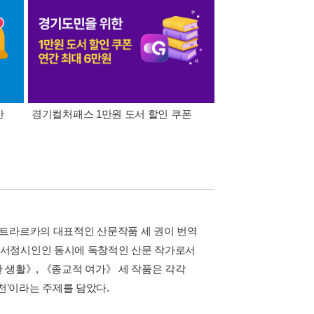
간
경기컬처패스 1만원 도서 할인 쿠폰
삼성카드가 쏜다! 알라
페트라르카의 대표적인 산문작품 세 권이 번역
 서정시인인 동시에 독창적인 산문 작가로서
 생활》, 《종교적 여가》 세 작품은 각각
실천’이라는 주제를 담았다.