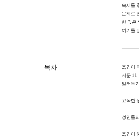
속세를 
문체로 
한 깊은
여기를 
목차
옮긴이 
서문 11
일러두기 
고독한 생
성인들의 
옮긴이 해