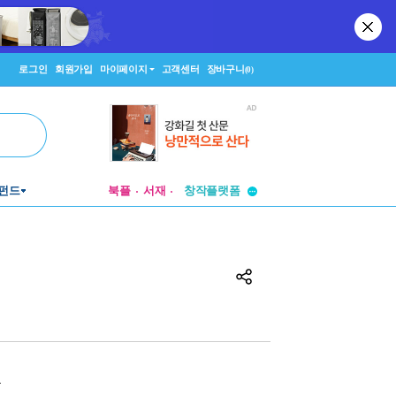
로그인
회원가입
마이페이지
고객센터
장바구니
(0)
투비컨티뉴드
펀드
북플
서재
창작플랫폼
투비컨티뉴드
원