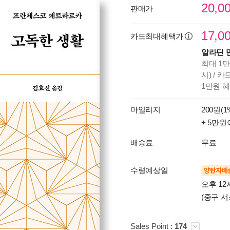
20,0
판매가
17,0
카드최대혜택가
알라딘 
최대 1만
시) / 
1만원 
마일리지
200원(1
+ 5만원
배송료
무료
수령예상일
양탄자배
오후 12
(중구 서
Sales Point :
174