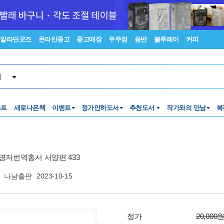
알라딘굿즈
온라인중고
중고매장
우주점
음반
블루레이
커피
서
스트
새로나온책
이벤트
정가인하도서
추천도서
작가와의 만남
북
명저번역총서 서양편 433
나남출판
2023-10-15
정가
20,000