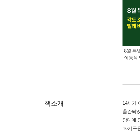
8월 특
이동식 
책소개
14세기
출간되었
당대에 
‘자기구원