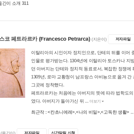
긴이 소개 311
스코 페트라르카
(Francesco Petrarca)
(지은이)
저자파일
이탈리아의 시인이자 정치인으로, 단테의 뒤를 이어 
인물로 평가받는다. 1304년에 이탈리아 토스카나 지
던 아버지는 단테와 정치적 동료로서, 복잡한 정쟁에 
1309년, 로마 교황청이 남프랑스 아비뇽으로 옮겨 
그곳에 정착했다.
페트라르카는 처음에는 아버지의 뜻에 따라 법학도의 
였다. 아버지가 돌아가신 뒤 ...
더보기
최근작 :
<칸초니에레>
,
<나의 비밀>
,
<고독한 생활>
…
(옮긴이)
저자파일
신간알림 신청