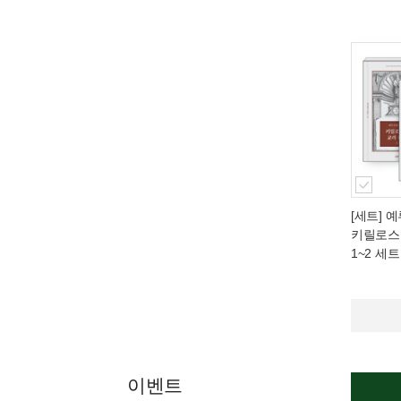
[세트] 
키릴로스
1~2 세트
이벤트