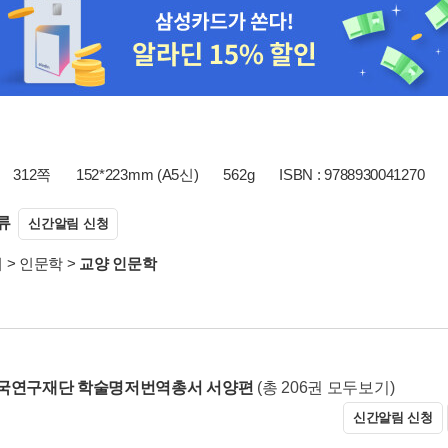
312쪽
152*223mm (A5신)
562g
ISBN : 9788930041270
류
신간알림 신청
서
>
인문학
>
교양 인문학
한국연구재단 학술명저번역총서 서양편
(총 206권 모두보기)
신간알림 신청