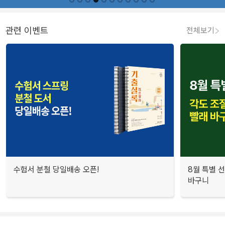
관련 이벤트
전체보기
수험서 분철 당일배송 오픈!
8월 특별 선
바구니