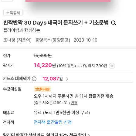
소득공제
반짝반짝 30 Days 태국어 문자쓰기 + 기초문법
플러이쌤과 함께하는
조나경
(지은이)
동양북스(동양문고)
2023-10-10
정가
15,800원
14,220
판매가
원
(10% 할인) +
마일리지 790원
12,087
카드최대혜택가
원
수령예상일
양탄자배송
오후 1시까지 주문하면 밤 11시
잠들기전 배송
(중구 서소문로 89-31 )
변경
배송료
유료 (도서 1만5천원 이상 무료)
전자책
전자책 출간알림 신청
알라딘 만권당 삼성카드, 알라딘 15% 청구 할인