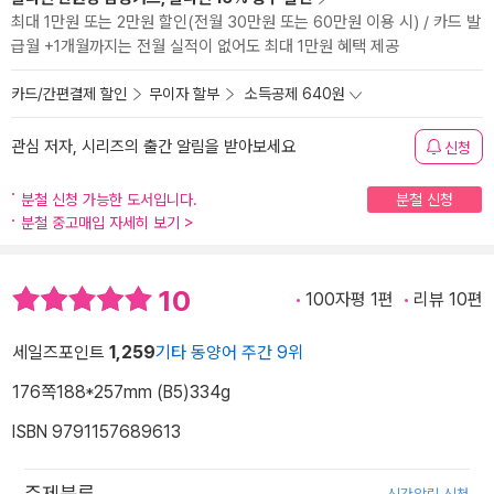
최대 1만원 또는 2만원 할인(전월 30만원 또는 60만원 이용 시) / 카드 발
급월 +1개월까지는 전월 실적이 없어도 최대 1만원 혜택 제공
카드/간편결제 할인
무이자 할부
소득공제 640원
관심 저자, 시리즈의 출간 알림을 받아보세요
신청
분철 신청 가능한 도서입니다.
분철 신청
분철 중고매입 자세히 보기
>
10
100자평 1편
리뷰 10편
세일즈포인트
1,259
기타 동양어 주간 9위
176쪽
188*257mm (B5)
334g
ISBN 9791157689613
주제분류