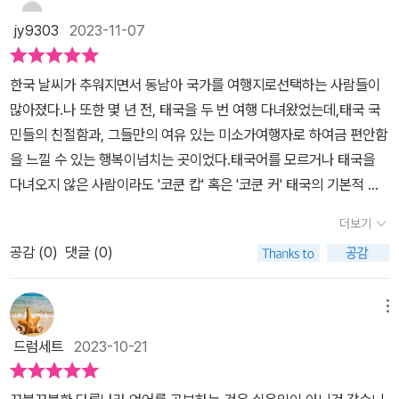
태국어를 배워서 이런 것들을 경험해 보고 싶다는 생각이 들게 만들
다. p115를 보면, 이런 중자음 뒤에는 1, 2, 3, 4성 부호와 모두 결합
그림 글자를 눈에 익히려 노력 중이다. 이 책은 문자쓰기와 기초문법,
고내가 지금 하는 공부를 통해서 다양한 경험을 할수 있도록 도와주
jy9303
2023-11-07
할 수 있고, 성조 기호도 같은 페이지에 다 나옵니다. 성조 기호는 일
읽는 사람의 기호에 따라, 제자 원리와 자세한 설명(논리적으로 이해
기도 한다.나중에 태국에 가게 되면 써 먹을수 있는 팁들도 알려주니
종의 diacritic인 셈인데, 중국어와 달리 이처럼 초자음의 오른쪽 위
할 수 있는 내용)이 필요할 수도 있다. 개별 맞춤형이 아닌 이상, 지은
앞으로 공부하는데 도움도 되고 재미도 있을것 같아서 유용할것 같
한국 날씨가 추워지면서 동남아 국가를 여행지로선택하는 사람들이
에 성조 기호가 (원칙적으로는) 다 따로 붙어서 발음하기가 편합니
이가 습득, 체득한 태국어의 길을 따라 가보는 수밖에, 그도 태국어를
다. [출판사로부터 도서 협찬을 받았고 본인의 주관적인 견
많아졌다.나 또한 몇 년 전, 태국을 두 번 여행 다녀왔었는데,태국 국
다. 그런데 p119를 보면 성조부호가 따로 없어도 알아서(일정 규칙
익히는 동안 많은 시행착오를 겪었던 경험이 있었고, 태국어 강의를
해에 의하여 작성함]
민들의 친절함과, 그들만의 여유 있는 미소가여행자로 하여금 편안함
에 따라) 성조를 내어야 하는 게 있습니다. 이걸 무형성조라고 부릅니
오랫동안 하면서, 공부하는 사람들이 어느 대목에서 막히고, 어떻게
을 느낄 수 있는 행복이넘치는 곳이었다.태국어를 모르거나 태국을
다. ไก่(까이. 닭)을 예로 들면, ㄲ라는 자음은 (오른쪽의) ก라는 글자
하면 극복을 하는지를 현장 실전을 통해서 터득했으리라 믿는다. 뭐
다녀오지 않은 사람이라도 '코쿤 캅' 혹은 '코쿤 커' 태국의 기본적 인
가 표시합니다. 또 [아이]는 (저 왼쪽의) ไ라는 글자가 표시합니다. 순
니 뭐니해도 문법의 기초, 그리고 어려운 말보다는 쉽게 풀어서 어차
사말을모두가 알고 있을 듯하다.성별 별로 뒤에 '~카' 혹은 '~캅'으로
서가 우리 감각과는 반대인 셈입니다. 또 ไ라는 모음은, 교재 저 뒤 p
피 나중에 익숙해지면 금방 알아챌 것들이라서, 연습문제는 같은 낱
더보기
나뉘는 것이처음에는 생소했지만 그 부분도 재미있었다.태국어나 베
84, p89에 나오듯이, 이른바 반모음이라는 것입니다. 종자음이 안
말이 어떤 장면에서 쓰이는지, 무조건 덮어놓고 외워서라도 넘어야
공감 (
0
)
댓글 (0)
트남어에 관심을 갖기 시작한 사람들이급증하고 있는 만큼, 관련 서
에 포함되어 있기 때문에 따로 종자음이 오지 않습니다. 태국어에
할 산이라면. 그리고 제1 언어를 태국어로 사용하는 이른바 네이티브
적들이 다양하게 많이출간되고 있는데, 이번에 동양북스에서 나온<
는 복합자음(p137)이란 게 있습니다. 책에서는 우리 학습자들의 편
음성 흉내 내기. 뭐 이 정도면, 하지만, 이 흉내 내기에서 매번 넘어진
반짝반짝 30days 태국어>는 태국 원어민의 음성을함께 들으면서
의를 위해 "그저 이중자음, 혹은 초자음의 두 개 연속"이라고 이해해
메뉴
다. 제대로 발음이 되지 않을뿐더러 아무튼 아직은 발음의 “이거야”
따라 해볼 수 있어서, 처음 기초를익히는 데 유익한 부분이었다.*출
도 된다고 설명합니다. 영어에도 예를 들어 strike 같은 단어는 자음
싶은 감을 못 잡은 상태다. 2주 정도 해서 되면 어학 공부를 업으로 삼
드럼세트
2023-10-21
판사로부터 도서를 무상 제공받았습니다.
이 어두에 세 개가 오기도 하니 말입니다. 우리말에는 이런 게 없습니
지. 인간이 한 언어를 배울 때는 그 언어가 머릿속을 지배할 정도가 되
다. 앞에서 태국어는 단어의 반복을 통해 새로운 뜻을 나타내기도 한
어야 하고, 내 경험으로도 꿈속에서 배우고 있는 언어로 떠들어야….