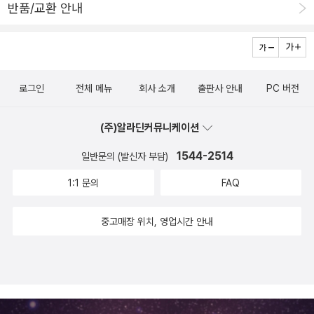
나 중요하고 어려운지 알 수 있었어요영어처럼 묵음이 되는 단어도
반품/교환 안내
초등학생 아이는 글자가 아니라 낙서 같다며 태국어에 관심을 보이기
있었고요 그 단어들은 연습하다 보면 꽤나 재밌고 흥미로운 부분을
시작했다. 사실 태국어를 따라 쓰는 나 조차도 내가 글자를 쓰는 건지
느끼실 수 있으실 거예요사실 태국어를 처음 접하는 분들은 이게 무
그림을 그리는 건지 웃음이 나는 순간이 몇번 있었다. 그리고 비슷하
슨 문자야? 이게 진짜 글씨야? 꼬부랑글씨 뭐야?라고 생각하시는데
게 생긴 글자들이 많이 보여 쉽게 익혀지지는 않았다.혼자 공부하기
요저 역시도 처음에 태국어를 봤을 때 이게 뭐야...?라는 생각이 들었
로그인
전체 메뉴
회사 소개
출판사 안내
PC 버전
에는 많이 낯설은 언어이기에 따라쓰기 만으로는 쉽게 익혀지지가 않
지만지금은 태국 문장을 봤을 때 읽지는 못하더라도 하나하나 문자가
는다. 그런 나를 위해 이 책은 다양한 컨텐츠를 제공하고 있다. 동영상
눈에 들어와서 정말 신기하더라고요처음엔 쓰는 것도 읽는 것도 어렵
(주)알라딘커뮤니케이션
강의, 원어민 음원으로 발음까지 챙길 수 있다. 책 중간중간에는 태국
지만 시작해 보면 쓰는 게 그렇게 어렵지 않다는 사실을 느낄 수 있어
여행에도 도움될 법한 태국음식용어, 기본인사말, 교통수단 등등도
1544-2514
요크게 따라 적을 수 있는데 전 저렇게 칸에 맞춰서 적는 게 더 어렵더
일반문의 (발신자 부담)
포함되어 있어 매우 유익하다.​한국에서 온 낯선 여행객의 입에서 태
라고요 결국 연습장에 따로 또 쓰면서 연습하는데동글동글한 부분이
1:1 문의
FAQ
국어가 곧잘 나온다면 태국인들은 나를 더 반갑게 맞이해 줄 것 같다.
많고 그림을 그리는 것 같아서 꽤 재밌기도 해요​일상적인 단어도 배
그 날을 기다리며 오늘도 그림인 듯 글자같은 태국어를 공부해 본다.
울 수 있고, 뜻이나 이런 것도 간편하게 볼 수 있었어요다른 외국어 공
중고매장 위치, 영업시간 안내
부를 하다 보면 단어를 배우는데 그 단어를 어떻게 읽는지 한글 표기
가 안되어서 난감한 적이 있거든요근데 이 책에서는 한국어로 어떻게
읽는지도 적혀 있어서 쉽게 따라 읽고 외울 수 있었답니다!!​저런 작은
센스가 공부할 때는 큰 도움이 되거든요 나중에 단어장을 만들어도