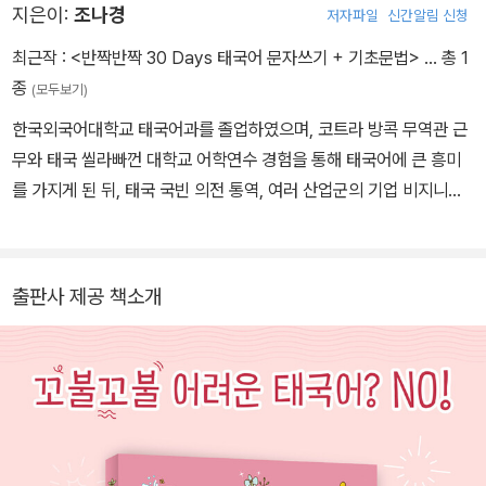
지은이:
조나경
저자파일
신간알림 신청
최근작 :
<반짝반짝 30 Days 태국어 문자쓰기 + 기초문법>
… 총 1
종
(모두보기)
한국외국어대학교 태국어과를 졸업하였으며, 코트라 방콕 무역관 근
무와 태국 씰라빠껀 대학교 어학연수 경험을 통해 태국어에 큰 흥미
를 가지게 된 뒤, 태국 국빈 의전 통역, 여러 산업군의 기업 비지니스
통역 및 미디어 매체 번역 등 프리랜서 통번역가로서 다양한 활동을
하고 있다. 이러한 통번역 활동을 통해 얻은 실전 노하우를 바탕으로
다수의 어학원 강의와 일상 회화부터 비지니스 회화까지 개인 태국어
출판사 제공 책소개
교습을 하는 태국어 강사로도 활동하고 있다.