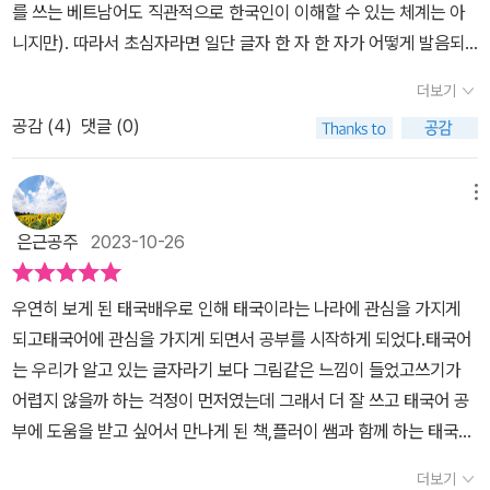
를 쓰는 베트남어도 직관적으로 한국인이 이해할 수 있는 체계는 아
국어에 비해,언어를 쉽게 배울 수 있고, 단어와 문장의 특징을 정확하
니지만). 따라서 초심자라면 일단 글자 한 자 한 자가 어떻게 발음되
게 소개하고 있다. 물론 태국어는 문장 내 띄어쓰기, 문장부호를 사용
는지는 배워야 길거리 간판이나 가게 매뉴라도 대략 알아볼 수 있
하지 않기 때문에, 태국어가 한국어와 차이를 가지고 있으며, 공통점
더보기
고, 마치 초등학생에게처럼 친절하게 가르쳐 주는 교재(혹은 코스)
은 높임말과 존대 어휘가 있으므로,상황과 격식에 따라서 적절하게
공감 (
4
)
댓글 (0)
가 필요합니다. 이 책은 일단 그런 점에서 초보자의 심적 부담을 엄
사용할 필요가 있다. 단어의 반복이나 합성을 통해 다양한 조어를 만
청 덜어 줍니다. 동영상 강의는 무료로 제공됩니다. 또 동양북스 사이
들 수 있기 때문에, 패턴이 단순하고, 취미로서 태국어를 공부한다면,
트에서 무료로 mp3 음원을 다운로드받을 수 있습니다. pdf 파일
메뉴
일상 회화 뿐만 아니라, 태국의 역사와 문화, 전통을 이해하는데 매우
로 된 쓰기노트도 제공되기 때문에, 외국어 학습에 매우 중요한, 소리
효과적이다.
은근공주
2023-10-26
내어 크게 읽기 과정과 쓰기를 손수 해 볼 수 있어서 유익합니다. 문법
이나 철자도 중요하지만 사실 태국어처럼 우리 한국인들에게 아무
우연히 보게 된 태국배우로 인해 태국이라는 나라에 관심을 가지게
런 스키마가 마련되지 않은 언어는 공부 초입에 학습자들한테 대략적
되고태국어에 관심을 가지게 되면서 공부를 시작하게 되었다.태국어
인 쌩 기초를 마련해 주는 과정이 꼭 필요합니다. p8을 보면 한국
는 우리가 알고 있는 글자라기 보다 그림같은 느낌이 들었고쓰기가
의 세종대왕 격인 쑤코타이 왕조 제 3대 왕인 람캄행이 1283년에 태
어렵지 않을까 하는 걱정이 먼저였는데 그래서 더 잘 쓰고 태국어 공
국어 문자를 만들었다고 나옵니다. 조선의 세종대왕은 1443년에 한
부에 도움을 받고 싶어서 만나게 된 책,플러이 쌤과 함께 하는 태국어
글을 창제했으니 160년 앞서 만들어진 셈입니다. 우리가 영어 처
공부책을 만나게 되었다. 요즘 태국의 아름다운 여행지나 먹거리, 드
음 배울 때, 한국어와는 달리 S+V+O(또는 C) 형식이 기본이라고 배
더보기