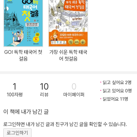
자와 발음, 기초 문법에 집중한 입문서입니다. 태국어 학습자 중 대부
분은 문자와 발음을 배우다가 중도 하차하는 것이 현실입니다. 하지
만 태국어 문자는 원리를 알고 보면 어렵지 않습니다. 이 책과 함께 차
근차근 배워 나가다 보면 문자와 발음은 물론이고 기초 단어까지 학
습할 수 있습니다. 풍부한 연습문제를 통해 단어와 문법까지 한 번에
잡기 ‘외국어=어휘 쌓기’라는 공식은 태국어 학습에도 적용됩니다.
GO! 독학 태국어 첫
가장 쉬운 독학 태국
이 책은 풍부한 연습문제를 통해 문자와 발음에 관한 내용을 복습하
걸음
어 첫걸음
면서 단어와 기초 문법까지 자연스럽게 습득할 수 있게 구성되어 있
습니다. 태국어 문자를 마스터하면서 기초 문법과 간단한 회화까지
학습할 수 있는 최적의 입문서입니다. 저자 직강 동영상 강의, 원어민
읽고 싶어요 2명
1
10
0
음성 파일, 무제한 쓰기 노트 완벽한 이해를 위한 저자 직강 동영상 강
읽고 있어요 0명
100자평
리뷰
마이페이퍼
의를 준비했습니다. 플러이쌤의 재미있는 강의를 따라가다 보면 혼자
읽었어요 11명
서도 어렵지 않게 태국어 기초를 끝낼 수 있습니다. PDF로 제공되는
이 책에 내가 남긴 글
쓰기노트는 30일 완성으로 구성되어 있으며, 프린트하거나 태블릿 P
로그인하면 내가 남긴 글과 친구가 남긴 글을 확인할 수 있습니다.
C에 다운로드해서 무제한으로 사용할 수 있습니다. 표준 발음을 사용
하는 태국 원어민이 녹음한 MP3 파일을 통해 정확한 발음과 성조를
로그인하기