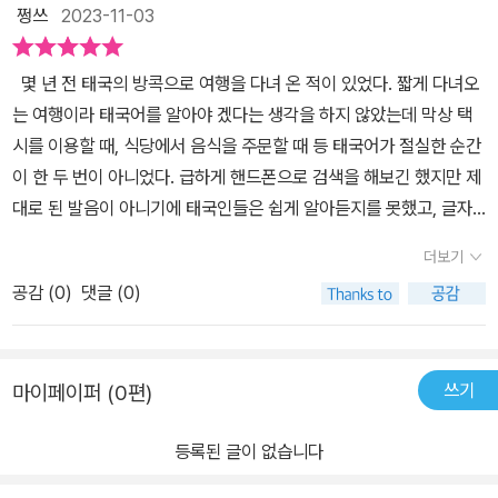
다른 분들의 질문 수준이나 그런 부분을 따라가기가 어렵더라고요​결
를 배울 수 있는 연습문제도 실려있다.또 태국의 문화를 접할 수 있는
쩡쓰
2023-11-03
국 몇 주간의 수업이 종료되고 다음 반으로 넘어가야 하는데 저는 신
페이지도 있어서 한층 좋다. 꼬불꼬불하고 낯설게 느껴졌던 글자들이
청하지 않았어요뒤로 갈수록 이미 기초가 쌓여있는 분들이랑 수업을
책을 쭉 살펴보는 동안 재미있게 보인다.시간이 걸리겠지만 천천히
몇 년 전 태국의 방콕으로 여행을 다녀 온 적이 있었다. 짧게 다녀오
들으면 뒤처질 수밖에 없다는 사실을 알았거든요하지만 태국어에 대
한번 새로운 언어에 도전해 봐야겠다.태국어 문자를 익히며 간단한
는 여행이라 태국어를 알아야 겠다는 생각을 하지 않았는데 막상 택
한 흥미는 여전히 남아 있었고 어떻게 다시 공부를 해볼까 고민하던
기초 회화까지 익힐 수 있어서 태국어를 쉽고 편하게 접할 수 있는 책
시를 이용할 때, 식당에서 음식을 주문할 때 등 태국어가 절실한 순간
차에 이 책을 보게 되었습니다바로 동양북스에서 출간된 반짝반짝 3
이라는 생각이 든다.
이 한 두 번이 아니었다. 급하게 핸드폰으로 검색을 해보긴 했지만 제
0DAYS 태국어라는 책인데요태국어 문자와 기초 문법 거기다 성조
대로 된 발음이 아니기에 태국인들은 쉽게 알아듣지를 못했고, 글자
까지 연습할 수 있는 책이었어요​중국어도 그렇지만 태국어도 성조가
를 보여주어도 잘 못알아 보는 듯 고개만 갸우뚱하는 경우가 다반사
매우 중요하더라고요비슷하지만 어떻게 성조를 쓰냐에 따라서 뜻이
더보기
였다. 간단한 태국어 조차 공부하지 않고 여행을 온 내 자신이 너무 부
달라지기 때문에 까다롭기도 했고요​사실 오프라인으로 학원에 다니
공감 (
0
)
댓글 (0)
끄럽게 느껴졌다. 다음에 다시 태국을 방문하게 된다면 꼭 태국어 공
면서 원어민 선생님한테 실시간으로 교정하면서 성조를 배우는 것보
부를 해야 겠다고 다짐을 했는데 반갑게도 이 책을 만나게 되었다. 영
다는 못하겠지만원어민 선생님의 MP3 음원 파일까지 제공받을 수
어를 공부할 때 파닉스를 처음 배우는 것처럼 이 책은 태국어의 기초
있어서 그걸 들으면서 집에서 독학하기에는 좋을 것 같았어요​책은 일
쓰기
마이페이퍼 (0편)
가 되는 자음, 모음부터 알려준다 . 음절공부 뒤에는 태국어 발음을 배
단 가장 기초적인 자음과 모음 그리고 모음이 생략되는 형태와 변형
울 수 있는 성조 단원이 나온다. 그리고 단어와 동사들을 배우면서 간
되는 형태, 성조와 복합 자음 순서로 진행되고마지막 단원에서는 특
등록된 글이 없습니다
단한 문장도 쓸 수 있는 과정까지 태국어 기초를 완벽하게 배울 수 있
수 모음의 역할이 나오는데 태국어에서 이 특수 모음의 역할이 얼마
는 책이라고 생각한다. 내가 태국어를 따라쓰며 공부를 하니 우리집