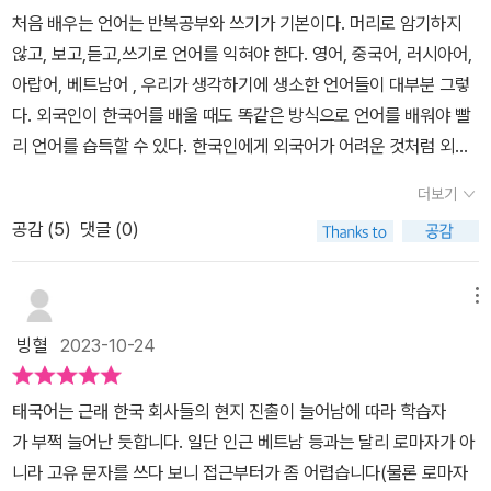
처음 배우는 언어는 반복공부와 쓰기가 기본이다. 머리로 암기하지
않고, 보고,듣고,쓰기로 언어를 익혀야 한다. 영어, 중국어, 러시아어,
아랍어, 베트남어 , 우리가 생각하기에 생소한 언어들이 대부분 그렇
다. 외국인이 한국어를 배울 때도 똑같은 방식으로 언어를 배워야 빨
리 언어를 습득할 수 있다. 한국인에게 외국어가 어려운 것처럼 외국
인도 한국어가 어렵긴 마찬가지다. 언어가 어려운 첫번째 이유는 내
더보기
가 쓰는 언어는 모국어가 외국어가 서로 1대 1 매칭이 되지 않기 때문
공감 (
5
)
댓글 (0)
이다. ​​태국어 문자는 1283년 쑤코타이 왕족의 3대왕'람캄행대왕'에
의해 창제되었다. 우리나라 세종대왕이 한글을 창제한 것처럼, 태국
의 문화, 역사를 알기 위해서, 람캄행대왕에 대해 정확히 이해할 필요
메뉴
가 있다. 물론 한국어의 표준말이 서울어를 쓰고 있는 것처럼, 태국어
빙혈
2023-10-24
또한 태국의 수도인 방콕어를 기준으로 하고 있으며, 지역마다 방언
이 존재하고 있다. 저자는 태국어가 고립어이기 때문에,단어의 형태
태국어는 근래 한국 회사들의 현지 진출이 늘어남에 따라 학습자
변화가 없고, 접사도 없다고 말한다. 즉 한국어가 단어의 위치에 따라
가 부쩍 늘어난 듯합니다. 일단 인근 베트남 등과는 달리 로마자가 아
서,다르게 쓰여지는 것과 큰 차이를 가지고 있으며, 태국어의 어순은
니라 고유 문자를 쓰다 보니 접근부터가 좀 어렵습니다(물론 로마자
주어-동사-목적어 의 SVO 형의 문장 구조를 가지고 있다. 대체로 한