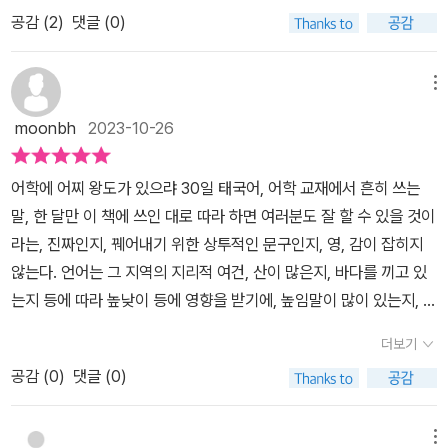
라마등이 인기가 많아지면서티비나 인터넷을 통해서 태국이라는 나
웠습니다(혹은 그의 변형). 태국어도 문장의 형식(혹은 어순)은 (우연
공감 (
2
)
댓글 (0)
라와 문화에 흥미를 가지게 되었고내가 좋아하는 배우를 만나면 편지
히도) 저 영어와 비슷합니다. p9를 보면, ฉันกินข้าว라고 해서 "나
나 말은 해보자는 생각으로 어려울것 같고 글자라하기보다는 그림같
는 밥을 먹는다."라는 문장을 배웁니다. 우리말처럼 어절 단위로 띄
은 태국어 글자에 관심을 가지게 되면서태국어는 그림같은 문자와 발
메뉴
어 쓰면 ฉัน/กิน/ข้าว가 되겠습니다. 발음은 "찬/낀/카-우"라고 교재
음에 따라 달라지는 성조가 있음을 알게 되었다. 이책을 통해서 태국
에 한글로 일일이 달아 놓았습니다. 다만 "문장 내 띄어쓰기, 문장부
moonbh
2023-10-26
어에도 우리나라처럼 자음과 모음이 있다는 것을 알게 되고자음에는
호를 사용하지 않는다"고 책에 나옵니다. 꾸미는 말은 꾸밈을 받
중자음, 고자음, 저자음이 있다는 것,모음에는 단순모음, 이중모음, 반
는 말 뒤에 놓이는데, 이는 이탈리아어, 스페인어 등과 (우연히) 비슷
어학에 어찌 왕도가 있으랴 30일 태국어, 어학 교재에서 흔히 쓰는
음절모음, 음절모음등이 있다는 것,모음을 생략할수도 있고 예외라는
한 특징입니다(한국어, 영어와는 반대입니다). 또 우리말처럼 태국어
말, 한 달만 이 책에 쓰인 대로 따라 하면 여러분도 잘 할 수 있을 것이
것이 있다는 것 ,성조가 있어서 같은 글자도 성조에 따라 다른 의미를
에는 존대 어휘, 높임말이 있다고 합니다. 또 어형(語形)의 변화가 거
라는, 진짜인지, 꿰어내기 위한 상투적인 문구인지, 영, 감이 잡히지
가질수 있다는 것까지태국어에 대해서 잘 알수 있었던 것 같다. 그리
의 없어서, 단어 반복이나, 합성으로, 새로운 말을 만들어낸다고 나옵
않는다. 언어는 그 지역의 지리적 여건, 산이 많은지, 바다를 끼고 있
고 태국어를 쓰는 방법을 알려주고 여러번 따라 쓸수 있게 되어 있다.
니다. 책에서 예로 드는 건, 쌀(ข้าว, 카-우)라는 단어를 두 번 겹쳐 써
는지 등에 따라 높낮이 등에 영향을 받기에, 높임말이 많이 있는지, 어
내가 지금 따라 쓴 글자가 어떤 단어에 쓰이는지를 알려주고그 글자
서, 쌀쌀, 즉 "카-우 카-우"라는 단어로 "백미(白米)"라는 새 말을 만
형의 변화가 있는지, 이런 것들이 문화와 습속에서 비롯된 것이다. 프
가 들어간 단어를 볼수도 있게 되어 있어서 공부하기 좋게 되어 있고
더보기
들어내는 식이라고 합니다. 우리말에는 자음 24개, 자음을 나타내
랑스처럼 공기가 별로 좋지 않으면(실제로는 어떤지 모르겠지만) 비
연습문제를 통해서 반복해서 공부함으로써 도움을 받을수 있게 되어
는 글자는 14개가 있습니다. 태국어에는 중자음 9자, 고자음 10
공감 (
0
)
댓글 (0)
염이. 그런 이상스러운 상상을 해본다. 동양(눈을 기른다는 뜻)북스의
있다. 그뿐 아니라 쉬어가기 코너 안애는 태국어의 특징이나 태국의
자, 저자음 23자가 있다고 합니다. 한글보다 글자 수 자체가 엄
눈을 믿는다. 일본어 교재에서는 오른쪽에 나설 자가 없다. 즉, 위가
음식, 교통 등 다양한 태국의 문화를 알수 있도록 설명을 해줌으로써
청 더 많습니다. 중, 고, 저의 3분류는 성조에 의한 것이라고 합니
없을 만큼, 믿고 볼 수 있다는 말이다. 책을 받은 뒤부터 꼬불꼬불한
메뉴