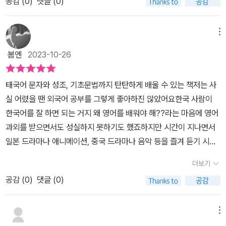
공감 (
0
)
댓글 (0)
태국어가 귀에 들어오기 시작했다. 통통 튀며 반복되어 들려오는 말
이 든다.
들이 문득 궁금해졌다.태국어에 대한 호기심은 생겼지만 막상 시작하
기는 쉽지 않았다.그러다 이 책을 보고 태국어를 접해볼 용기가 생겼
메뉴
다.바로 <플러이쌤과 함께하는 반짝반짝 30DAYS 태국어>다. 저자
봄엔
2023-10-26
는 태국어를 전공하고 통번역가로 활동하고 있다. 오랜 기간 태국어
강의를 진행한 경험을 살려 쓴 이 책은 회화보다는 태국어 문자와 기
태국어 문자와 성조, 기초문법까지 탄탄하게 배울 수 있는 책저는 사
본어휘, 기초 문법을 주로 다루고 있다.지금 내가 보기에 딱인 듯했다.
실 어렸을 땐 외국어 공부를 그렇게 좋아하진 않았어요한국 사람이
책은 다양한 방언이 있는 태국어 중 방콕을 중심으로 한 중부지역에
한국어를 잘 하면 되는 거지 왜 영어를 배워야 해??라는 마음에 영어
서 사용하는 표준어를 다룬다.태국어는 주어, 동사, 목적어의 어순을
과외를 받으면서도 성실하지 못하기도 했죠​하지만 시간이 지나면서
가지고 있으며 단어의 형태 변화가 없고 접사도 없다.자음과 모음 그
일본 드라마나 애니메이션, 중국 드라마나 음악 등을 즐겨 듣기 시작
리고 평성, 1성, 2성, 3성, 4성의 5개의 성조를 가진 성조어이다.태국
하면서외국어를 배우는 것에 흥미가 생겼고 독학을 하면서 간단하게
어의 자음은 총 42개로 중자음 9자, 고 자음 10자, 저 자음 23자의
더보기
배우기도 했는데요​작년에는 태국어를 배워보고 싶어서 온라인으로
세 그룹으로 나뉘며 우리말처럼 높임말과 존대어가 있어서 문장의 끝
공감 (
0
)
댓글 (0)
태국어 기초를 배워본 적도 있어요그때 가장 충격이었던 사실은 진짜
에 붙여서 사용한다.모음은 모두 32개로 장모음과 단모음이 있다. 모
입문 기초 반이었는데도 같이 듣던 분들이 기본적으로 태국어를 알던
음의 길이에 따라 성조와 뜻이 달라져 발음에 신경 써야 한다.책은 자
분들이라는 것이었어요그렇다고 수업 진도가 달라진 건 아니었지만
메뉴
음과 모음을 차례대로 익히고 쓸 수 있게 되어있고 거기에 기초 단어