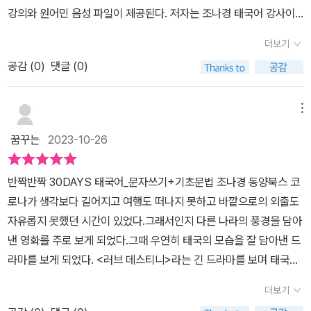
하나하나 공부하는 시간이 필요할것 같습니다.30일 완성으로 이야기
강의와 원어민 음성 파일이 제공된다. 저자는 조나경 태국어 강사이
참조하였을까, 아무튼 고착어에 성조가 있는 것은 중국풍인 듯해서,
했지만 이것은 독자들의 노력에 따라 시간이 달라질것 같다고 생각됩
다. --- 이 책은 태국어 글자 읽기와 쓰기부터 발음과 성조까지 태국
올림과 내림 또한 걸림돌이다. 중국의 남방을 따라 베트남어, 태국어
니다. 하지만 분명한것은 책을 통해 기본적인 태국어 입문에는 많은
더보기
어의 기초 중심의 태국어 회화 교재이다. 사실 자음과 모음의 글자를
에 성조가 있는 것이. 아무튼 우선 알파벳 떼기와 읽기, 듣기. 30일에
도움이 될것으로 생각됩니다.​'포스팅은 해당 업체로부터 도서를 무료
공감 (
0
)
댓글 (0)
한 글자씩 쓰는 것 자체가 어려운 일은 아니다. 그러나그 효과와 중요
배우는 태국어를 적어도 3개월은 품고 살아야겠다. <출판사에서 보
제공받아 작성하였습니다.'
성은 생각보다 더욱 크다: 글자 모양에 익숙하지 않아 헷갈릴 때가 많
내준 책을 읽고 쓴 리뷰입니다>
은 초보자 입장에서유용한 연습이 된다. 글자 쓰기로만 채워져 있는
메뉴
것은 아니다. 단어와 간단한 문법 설명과함께 발음에 관한 설명도 제
꿈꾸는
2023-10-26
공하고 있다. 회화의 구문을 접하다 보면 구문을 이루는 다양한 단어
를 만나게되고 단어를 많이 알고 외우는 것이 문장의 해석과 이해에
반짝반짝 30DAYS 태국어_문자쓰기+기초문법 조나경 동양북스 코
도움이 된다는 기본적인 사실도 깨닫게 된다. 글자를 쓰는 것부터 소
로나가 생각보다 길어지고 여행도 떠나지 못하고 바깥으로의 외출도
리내어 읽는 것이 익숙하지 않고 어색할 수 있는데, 몇번이고 반복적
자유롭지 못했던 시간이 있었다.그래서인지 다른 나라의 풍경을 담아
으로 연습하다 보면 그동안 몰랐었던 재미를 발견하게 된다: 태국어
낸 영화를 주로 보게 되었다.그때 우연히 태국의 모습을 잘 담아낸 드
단어를 몇 글자씩 더듬더듬읽어 나가면서 파악하게 되는 태국어 단어
라마를 보게 되었다. <러브 데스티니>라는 긴 드라마를 보며 태국의
학습 과정이 흥미를 유발시키고, 일종의 자극제 역할이 된다. 전반적
옛 모습과 사람들의 모습이 사랑스러워 다시 태국에 가고 싶다는 생
으로 이 책은 태국어를 전혀 모르는 완전 초보자를 위한 태국어 교재
더보기
각이 들었다.드라마가 길다 보니 여러 날에 걸쳐 보면서 나도 모르게
로서 기초부터 차근차근 실력을 쌓아 나가는데적합한 교재라는 생각