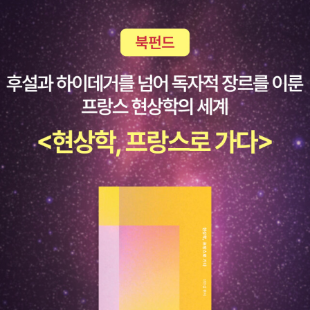
좋겠단 생각을 했어요!성조는 많이 까다롭고 어려워요 성조 부호가
적혀 있어도 이게 이렇게 올리던가? 저렇게 올리던가?헷갈리거든요
물론 중국어 성조보다는 어렵지 않지만 확실히 성조는 많은 연습이
필요하다는 사실을 공부하면서 깨달았어요​한국어로 발음 적어 보라
는 건 생각도 못 한 부분이라 저것도 재밌었네요보통은 한국어로 발
음 적으라는 건 없잖아요? 무조건 외국어 그대로 적어보라고 하지..
그만큼 초보자들이 쉽게 따라갈 수 있는 책임은 분명한 것 같습니다!!​
일본어나 영어, 중국어 등등 많은 외국어들은 이미 통용되는 사회잖
아요?새로운 언어를 배우고 싶으신 분들에게는 태국어를 한 번 추천
해보고 싶어요​요즘 태국도 드라마나 영화 쪽으로 상당히 발전하고 있
어서 태국어 배워서 태국 여행도 가보고,태국의 드라마나 영화도 자
막 없이 한 번 도전해 보시면 어떨까요?​