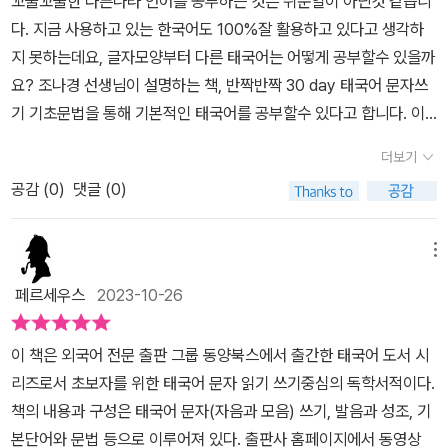
꼬불꼬불한 다른나라 언어를 공부하는 것은 쉬운일이 아닌것 같습니
다고 했는데, 그래서 반복부호라는 게 따로 있습니다. 마이야목(p15
입에 붙기 시작했던 것 같다. 언어학을 공부할 때의 기억이다. 영어사
다. 지금 사용하고 있는 한국어도 100%잘 활용하고 있다고 생각하
9)이라 불리는 이 기호는 ๆ라고 쓰며 태국어 키보드에 표시도 되
용자가 독어를 배웠는데, 상급 수준으로 꽤 유창했다고, 이 사람은 어
지 못하는데요, 글자모양부터 다른 태국어는 어떻게 공부할수 있을까
어 있습니다. 책에는 "빨리빨리, (강조의) 좋다, 천천히" 같은 단어들
학 공부에 진심이었던지, 프랑스어에 도전했는데, 우연히 독일사람과
요? 조나경 선생님이 설명하는 책, 반짝반짝 30 day 태국어 문자쓰
의 예가 나옵니다. 아무것도 모르는 초보자를 충분히 배려한 친절
만나 인사를 건네려 하는데, 독일어가 하나도 기억이 나지 않았다고.
기 기초문법을 통해 기본적인 태국어를 공부할수 있다고 합니다. 이
한 설명, 올컬러 배색 덕분에 훨씬 편하게 공부할 수 있었습니다. *출
독일어 자리에는 온통 프랑스어가, 그렇다고 프랑스어를 잘하는 것도
번 가족여행으로 태국을 방문할 계획인데 기초문접 공부를 통해 기본
판사에서 제공한 도서를 읽고 솔직하게, 주관적으로 작성한 후기입니
더보기
아닌데, 태국어 적어도 여행 가서, 공항 입국심사와 택시를 타든 대중
적인 태국어를 활용할수 있다면 매우 즐겁고 의미있는 여행이 될수
다.
교통을 이용하든 도심까지, 또 묵을 호텔에서 간단한 내 의사표시 정
공감 (
0
)
댓글 (0)
있다고 생각합니다.태국어 알아보기, 자음, 모음 생략과 변형, 성조,
도는 해야 하지 않을까. 대단한 결심을 하고, 100쪽에서 앞으로 되돌
복합자움 등 기본적인 태국어 구성을 설명하고 있고 이를 통해 기초
아가기를 여러 번 반복 중이다. “낀” 먹다 “마이” 밥. 밥 먹을래 낀카-
적인 대화를 할수 있도록 설명하는 것이 책의 기본적인 구성입니다.
메뉴
우 마이. 그런데 돌아서면 잊어버린다. 얼마나 더 되돌리기를 반복해
태국어의 어려운 점은 처음본 글자입니다. 알파벳, 한자등 쉽게 접한
페르세우스
2023-10-26
야 할까?, 흥미로운 표현 카-우, 카-우 성조가 있어서 첫 번째 카-우
문자가 아니기에 그들의 단어 하나하나를 구분하는것부터 배움의 시
는 올렸다가 내리고, 두 번째 카-우 내렸다 올린다. 문장구조가 SVO
작으로 생각됩니다. 알면 보이듯 단어와 문자를 공부하다면서 꼬불꼬
이 책은 외국어 전문 출판 그룹 동양북스에서 출간한 태국어 도서 시
(주어+동사+목적어)이니, 나는 간다 학교의 형태로, 꾸미는 말은 꾸
불한 글자나 문자로 보일수 있다고 생각됩니다.책을 보고 있으면 어
리즈로서 초보자를 위한 태국어 문자 읽기 쓰기중심의 독학서적이다.
며야 할 말 바로 뒤에 대체로. 아주 예쁜이 아니라 예쁜 아주, 요게 애
린시절 A,B,C,D...를 공부하던 시절이 생각됩니다. 아무것도 모르지
책의 내용과 구성은 태국어 문자(자음과 모음) 쓰기, 발음과 성조, 기
를 먹게 한다. 어형변화가 없는 게 다행이다. 성조 역시, 아마도 13세
만 무조건 소리쳐 이야기 했던 알파벳을 기업하면서 태국어도 이렇게
본단어와 문법 등으로 이루어져 있다. 출판사 홈페이지에서 동영상
기 태국어를 만든 람캄행대왕도 세종대왕처럼, 중국어, 여진어 등을