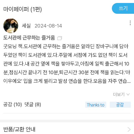
지가 달라지고 말로 인해 사람을 상처주거나 사랑을 받을 수 있을
쓰기
마이페이퍼 (1편)
정도로 말의 중요성을 간과할 수 없다.🎤평소에 잘생기고 말도
잘하셔서 관심이 있었던 '한석준 아나운서'가 책을 내셨다고 해서
세실
2024-08-14
메뉴
읽어보고 싶었는데 서평단으로 선정이 되어 읽게 되었다.한석준
아나운서도 신입 아나운서 일때 말을 잘하는 편이 아니었고, 말의
도서관에 근무하는 즐거움
속도도 빠른 편이라고 한다. 원래 말을 잘하는 사람은 드물다. 그
굿모닝 책.도서관에 근무하는 즐거움은 알라딘 장바구니에 담아
분들도 경지에 이르기까지 발성, 억양 등을 연습해왔을 것이다.
두었던 책이 도서관에 있.다.주말에 서점에 가도 없던 책이 도서
📖제목 : 한석준의 말하기 수업📖작가 : 한석준📖출판사 : 인플루
관에 있.다.내 공간 옆에 책을 쌓아두고,아침에 일찍 출근해서 10
엔셜📍본문 중에서 🔖타고난 외양을 바꾸기는 어렵습니다. 허스
분,점심시간 끝나기 전 10분,퇴근시간 30분 전에 책을 읽는다.'아
키한 목소리를 하루아침에 은쟁반에 옥구슬 굴러가는 목소리로
이우에오' 입을 크게 벌리고 발성 연습을 한다.모음을 자주 연습
바꾸기도 쉽지 않습니다. 하지만 발성과 발음은 조금만 시간과 정
하면 발음이 정확해진다.<한석준의 말하기 수업>주말이나 휴가
더보기
성을 기울이면 몰라보게 달라집니다. (p26)🔖목소리는 곧 제 2
지에서 근처 미술관에 간다.김환기, 이우환, 윤형근, 이타미준, 샤
공감 (
10
)
댓글 (8)
의 얼굴, 나를 표현하는 강력한 수단인 셈이죠. 좋은 목소리를 가
갈, 모네 등화가에 대한 이야기도 할 수 있고,<방구석 미술관>도
져야만 하는 너무 당연한 이유입니다. (p30)🔖평조 연습은 사투
재미있게 읽었는데,양정무 교수의 <벌거벗은 미술관>은 생각보
리 억양을 가졌거나 어조에 특유의 버릇이 있는 사람들에게 효과
다 어렵다.8월 28일(수)에 우리도서관에 오는데.... '가장 먼저
반품/교환 안내
적입니다. (p76)🌀말맛을 살려서 강조하는 방법1. 크게 말하기
나 자신에 대해 알아야 한다'나는 나에 대해 얼마나 알까?요즘 나