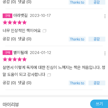
공감 (
0
)
댓글 (0)
장 강력한 무기입니다. “매일 10분만 연습하면 반드시 달라집니
다!” 작은 변화로 큰 효과를 거두는 최소한의 말하기 전략 만약
아라뱃길
2023-10-17
우리가 말을 잘해서 취업 면접이나 경쟁 프레젠테이션 등 인생의
메뉴
관문들을 좀 더 수월하게 통과할 수 있다면 우리의 인생은 놀랍도
너무 인상적인 책이어요
록 앞서게 될 것이다. 한석준 아나운서가 “말하기에 자신이 생기
공감 (
0
)
댓글 (0)
면 인생이 바뀐다”라고 말한 이유도 이 때문이다. 그는 현장에서
수많은 수강생을 가르치면서 그의 수강생들이 스피치 실력을 키
별이될래
2024-01-12
워 인생이 달라지는 것을 직접 눈으로 확인했다. 번번이 면접에서
메뉴
떨어지던 수강생이 스피치 수업을 받고 나서 원하는 기업에 합격
한 일, ‘발표 울렁증’으로 고생하던 수강생이 ‘1분 오프닝 연습’을
살면서 이렇게 독자에 대한 진심이 느껴지는 책은 처음입니다. 정
반복해서 성공적으로 발표하고 말하기 대회에서 금상을 거머쥔
말 도움이 되고 감사합니다
일, 아이 같은 말투 때문에 고민이던 어느 기업의 팀장님이 발성
공감 (
0
)
댓글 (0)
과 발음 훈련만으로 프로페셔널한 목소리로 바뀌게 된 일 등이 대
표적인 예다. 《한석준의 말하기 수업》은 그의 스피치 수강생들이
효과를 거둔 방법 중에서 정말 중요하고, 실행에 옮기면 곧바로
쓰기
마이리뷰