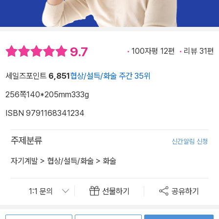
9.7
100자평 12편
리뷰 31편
세일즈포인트
6,851
협상/설득/화술 주간 35위
256쪽
140*205mm
333g
ISBN 9791168341234
주제분류
신간알림 신청
자기계발
>
협상/설득/화술
>
화술
선물하기
공유하기