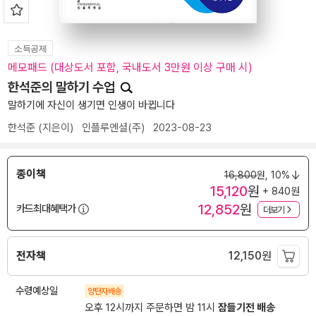
소득공제
메모패드 (대상도서 포함, 국내도서 3만원 이상 구매 시)
한석준의 말하기 수업
말하기에 자신이 생기면 인생이 바뀝니다
한석준
(지은이)
인플루엔셜(주)
2023-08-23
종이책
16,800
원,
10%
15,120
원
+ 840원
12,852
원
카드최대혜택가
더보기
전자책
12,150
원
수령예상일
양탄자배송
오후 12시까지 주문하면 밤 11시
잠들기전 배송