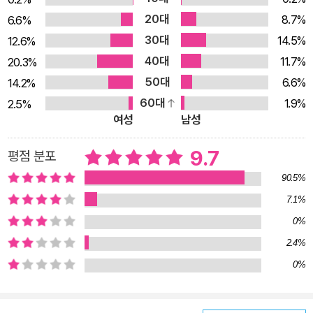
은 그런 그의 경험과 KBS 선배 아나운서들에게 전수받은 말하기
20대
8.7%
6.6%
훈련법, 그간 쌓아온 자신만의 코칭 노하우 등을 집약한 책이다.
30대
14.5%
12.6%
그는 말을 잘한다는 것은 “인생의 관문들을 남들보다 좀 더 막힘
40대
11.7%
20.3%
없이 통과할 수 있는 만능 프리패스를 지닌 것”이라고 주장한다.
50대
6.6%
14.2%
실제로 중요한 면접이나 회사에서 본인의 성과를 드러내야 할 때,
60대
1.9%
2.5%
동료들과 여러 의견을 나누면서 일을 추진해야 할 때, 처음 만난
여성
남성
사람에게 나를 소개할 때 등 다양한 상황에서 말을 잘하는 사람들
9.7
평점 분포
은 남보다 빠르고 수월하게 앞으로 나아가기 때문이다. 더불어 그
90.5%
는 타고난 목소리가 좋지 않거나 말주변이 부족하더라도, 매일 꾸
준히 10분씩만 훈련하면 누구라도 반드시 말 잘하는 사람으로 거
7.1%
듭날 수 있다고 강조한다. 발성과 발음 훈련으로 자신에게 어울리
0%
는 목소리를 찾을 수 있으며, 평소 잘못된 말버릇이나 어투만 교
2.4%
정해도 세련되고 지적인 느낌을 줄 수 있다는 것이다. 가장 가까
0%
운 예시로는 자신의 사례를 든 그는, 수천 명에 이르는 수강생이
이미 이 방법으로 말하기 실력이 월등히 좋아졌음은 물론 삶 자체