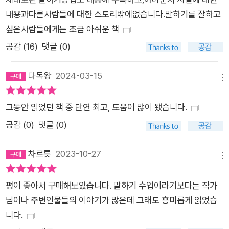
네는 법이나 상대방의 잘못을 효과적으로 지적하는 법, 나를 지키
내용과다른사람들에 대한 스토리밖에없습니다.말하기를 잘하고
면서 거절하는 법 등 그때그때 상황에 맞는 원포인트 솔루션을 제
싶은사람들에게는 조금 아쉬운 책
공한다. 곧바로 적용해서 실행할 수 있는 전략이기 때문에 하나만
바뀌어도 말하기 실력이 부쩍 달라진 효과를 누릴 수 있을 것이
공감 (
16
)
댓글 (0)
다. ◎ 한석준 아나운서의 원포인트 말하기 레슨 Q. 발음이 부정
확하다는 이야기를 많이 들어요. A. 일단, ‘아, 에, 이, 오, 우’만 확
다독왕
2024-03-15
메뉴
실히 훈련하세요. 모음만 연습해도 발음이 곧바로 좋아집니다. Q.
발표가 코앞인데 너무 긴장돼서 걱정이에요. A. 더도 말고 첫 1분
그동안 읽었던 책 중 단연 최고, 도움이 많이 됐습니다.
만 반복해서 연습하세요. 오프닝이 발표의 승패를 좌우합니다. Q.
공감 (
0
)
댓글 (0)
말투 때문인지 사람들이 저를 만만하게 봐요. A. 말끝을 흐리는
버릇이 있지 않나요? 마침표를 찍듯 말끝만 분명히 해도 단단한
차르릇
2023-10-27
메뉴
느낌을 줍니다. Q. 잘못이나 실수에 대해 어떻게 조언해야 할까
요? A. “틀렸다”라는 말은 상대방의 기분만 상하게 합니다. 스스
평이 좋아서 구매해보았습니다. 말하기 수업이라기보다는 작가
로 깨닫도록 상대가 잘못한 부분을 그저 질문해보세요. Q. 초면에
님이나 주변인물들의 이야기가 많은데 그래도 흥미롭게 읽었습
도 자연스럽게 친해지는 법을 알고 싶어요. A. 적절한 유머를 섞
니다.
어 구체적인 칭찬의 말을 건네보세요. 칭찬은 호감도를 키우는 가