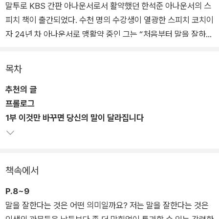
말투로 KBS 간판 아나운서로서 활약했던 한석준 아나운서의 스
피치 책이 출간되었다. 수천 명의 수강생이 열광한 스피치 코치이
자 24년 차 아나운서로 맹활약 중인 그는 “처음부터 말을 잘하는
사람은 없다”면서, 일상에서 말을 잘하고 싶은 일반 대중을 위한
스피치 노하우가 담긴 《한석준의 말하기 수업》을 펴냈다.
목차
추천의 글
중요한 면접부터 회사에서 본인의 성과를 드러내야 할 때, 동료들
프롤로그
과 의견을 나누면서 일을 추진해나가야 할 때, 처음 만난 사람에
1부 이것만 바꾸면 당신의 말이 달라집니다
게 나를 소개할 때 등 다양한 상황에서 곧바로 적용할 수 있는 노
하우를 이 책에서 낱낱이 소개한다.
책속에서
P.8~9
말을 잘한다는 것은 어떤 의미일까요? 저는 말을 잘한다는 것은