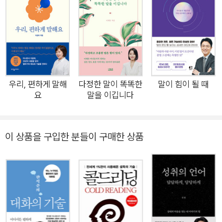
24년 차 아나운서로 맹활약 중인 그는 “처음부터 말을 잘하는 사
람은 없다”면서, 일상에서 말을 잘하고 싶은 일반 대중을 위한 스
피치 노하우가 담긴 《한석준의 말하기 수업》을 펴냈다. 중요한
면접부터 회사에서 본인의 성과를 드러내야 할 때, 동료들과 의견
을 나누면서 일을 추진해나가야 할 때, 처음 만난 사람에게 나를
소개할 때 등 다양한 상황에서 곧바로 적용할 수 있는 노하우를
우리, 편하게 말해
다정한 말이 똑똑한
말이 힘이 될 때
요
말을 이깁니다
이 책에서 낱낱이 소개한다. ‘원포인트 말하기 레슨’을 표방하는
이 책은 단기간에 말하기 실력을 향상할 수 있는 34가지 훈련법
을 담고 있다. KBS 아나운서 시절 선배들로부터 전수받은 발성
이 상품을 구입한 분들이 구매한 상품
훈련법부터 다년간의 방송과 코칭 경험을 통해 터득한 노하우까
지, 하루 10분씩만 훈련해도 곧바로 효과를 볼 수 있는 것들이다.
예를 들어 ‘발음이 부정확하다’는 고민이 있는 사람에게는 ‘아,
에, 이, 오, 우’와 같은 모음만 확실하게 훈련하라는 솔루션을, 발
표 울렁증이 있는 사람에게는 실제 발표를 하듯 오프닝 첫 1분만
반복해서 연습해보라는 솔루션을, 만만해 보이는 말투 때문에 고