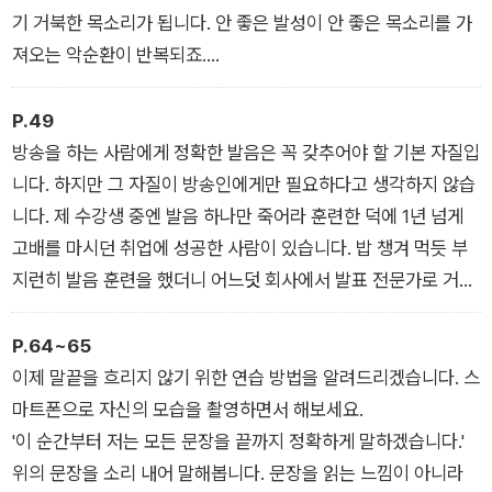
사람들도 있습니다. 제가 볼 때 서현진 씨와 오나라 씨는 후자에
기 거북한 목소리가 됩니다. 안 좋은 발성이 안 좋은 목소리를 가
가깝습니다.
져오는 악순환이 반복되죠.
다행인 것은 발성과 발음은 꾸준히 연습하면 드라마틱하게 좋아
물론 이 과정은 인내가 필요합니다. 처음엔 내가 배로 소리를 내
진다는 사실입니다. 연습을 거듭할수록 빠르게 좋아지고, 한번 깨
고 있는 건지 아닌지 구분이 되지 않을 겁니다. 변화가 바로 느껴
P.49
우쳐서 체화되면 쉽게 잊히지 않습니다. 실제로 제 주변에도 타고
지지 않으니 이걸 과연 꾸준히 해야 하는지 의구심도 들 테고요.
방송을 하는 사람에게 정확한 발음은 꼭 갖추어야 할 기본 자질입
난 성대가 좋아서가 아니라 훈련을 거듭해 매력적인 목소리를 갖
하지만 일단 바른 발성이 몸에 배면 그 이후로는 잘못된 방법으로
니다. 하지만 그 자질이 방송인에게만 필요하다고 생각하지 않습
게 된 아나운서가 많습니다. 가장 가까운 예가 바로 저고요.
소리를 내는 것이 되레 힘들 겁니다. 소위 ‘체화’되는 거죠.
니다. 제 수강생 중엔 발음 하나만 죽어라 훈련한 덕에 1년 넘게
_ ‘매력적인 목소리로 상대를 집중시키는 법’ 중에서
꾸준한 연습을 통해 바른 발성을 체화하고 그래서 소위 호감을 주
고배를 마시던 취업에 성공한 사람이 있습니다. 밥 챙겨 먹듯 부
는 목소리를 갖게 되면, 생각보다 많은 것을 얻게 될 겁니다. 제
지런히 발음 훈련을 했더니 어느덧 회사에서 발표 전문가로 거듭
경험으로 미루어보면 남보다 좋은 목소리를 가진 사람은 일이 조
나 승진까지 한 사람도 있습니다.
금 미숙해도 박한 평가를 받지 않습니다. 남 앞에 나설 기회도 많
우리 대부분은 말을 잘 못하거나 발표를 못하는 이유를 자신감이
P.64~65
아지고, 누군가로부터 인정받을 가능성도 높아집니다. 자신감이
없어서, 논리력이 떨어져서, 긴장해서라고 생각합니다. 하지만 의
이제 말끝을 흐리지 않기 위한 연습 방법을 알려드리겠습니다. 스
상승하는 건 당연한 수순일 테고요.
외로 원인은 다른 데 있는데 이를 잘 모르는 사람이 많습니다. 특
마트폰으로 자신의 모습을 촬영하면서 해보세요.
_ ‘목소리가 좋아지는 방법은 따로 있다’ 중에서
히 발음이 그렇습니다. 내가 평소에 어떻게 발음하는지, 특정 발
'이 순간부터 저는 모든 문장을 끝까지 정확하게 말하겠습니다.'
음을 잘 못하고 있지는 않은지 점검해볼 기회가 없기 때문이죠.
위의 문장을 소리 내어 말해봅니다. 문장을 읽는 느낌이 아니라