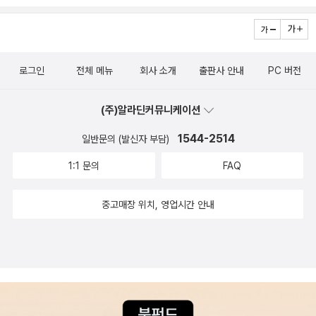
2. 천천히 말하기 3. 잠깐 쉬었다가 말하기 (p83)🔖가게나 식당,
에게 던지는 화두이다.하루에 한 문장 읽고 나를 다지기.<니체
카페처럼 누군가가 나에게 서비스를 제공하는 곳입니다. 물건을
인생수업>청주에 유명한 동화작가가 살고 있음은 행복이다.나를
살 때는 물건을 받으면서, 식당에서는 밥을 먹고 나오면서, 카페
위한 사인 책도 선물해 주었다. <푸른 숨>, <그림이 된 아이들>
로그인
전체 메뉴
회사 소개
출판사 안내
PC 버전
에서는 커피를 받으면서 '고맙습니다'라고 말하면 주는 사람도,
배려심과 감성을 키우기에는 동화도 좋다.
받는 사람도 기분이 좋지 않을까요? (p133)🌀상대방과 매끄럽
(주)알라딘커뮤니케이션
게 대화하기 위해 활용할 수 있는 질문 방법1. 상대방의 마음을 편
하게 하는 질문을 하는 것2. 상대방이 말하게 질문하는 것 (p16
1544-2514
일반문의 (발신자 부담)
3)☀️경청을 잘하는 사람들에게 있는 공통적인 습관1. 상대방을
1:1 문의
FAQ
바라보기2. 팔짱 끼지 않기3. 상대방을 향해 몸을 기울이기4. 적
절한 반응(리액션)하기 (p188)📣말을 잘하는 것 만큼 중요한게
중고매장 위치, 영업시간 안내
'경청'과 '공감'입니다.이금희 아나운서가 오래 방송을 할 수 있었
던 비법도 바로 '경청'입니다. 혹시나 상대방이 이야기할 때 다음
에 무슨 말을 할지 생각하느라 이야기를 대충 듣거나 자기 이야기
하기 바빠서 말을 끊는 '맥커터'이진 않나요? 나의 말하기 방식을
돌아보고, QR코드가 있어서 말하는 연습도 할 수 있게 구성되어