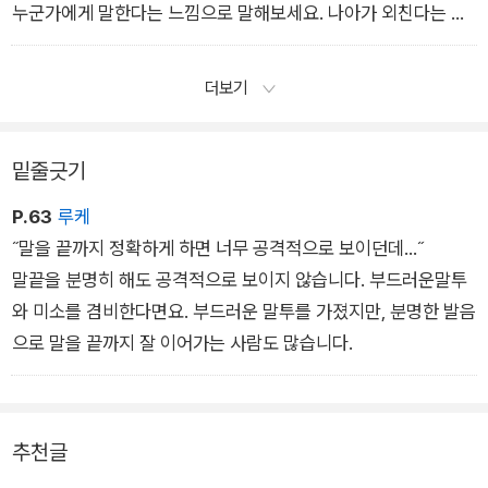
이제부터라도 꾸준히 모음 훈련을 해보세요. 내가 어떻게 발음하
누군가에게 말한다는 느낌으로 말해보세요. 나아가 외친다는 느
고 있는지 의식하면서 말해보길 권합니다. 한두 달 후에는 말하려
낌, 선언한다는 느낌으로 말해보길 바랍니다. 이때 ‘말하겠습니
는 바를 보다 더 정확하게 전달하는 사람으로 거듭날 수 있을 겁
다’의 ‘-다’까지 정확하게 발음해보세요.
더보기
니다.
수강생들에게 이 연습을 시키면 마지막의 ‘-다’만 강조해서 소리
_ ‘말할 때 발음이 뭉개진다면’ 중에서
를 높이거나 ‘다아-’와 같이 말꼬리를 길게 늘이기도 합니다. 문장
밑줄긋기
을 끝맺는 ‘-다’는 그 앞의 소리와 비교해 약간 음높이를 낮춰 말
하는 게 좋습니다.
P.63
루케
물론 예외는 있습니다. 말을 처음 시작하면서 인사할 때와 내 이
˝말을 끝까지 정확하게 하면 너무 공격적으로 보이던데…˝
름을 소개할 때는 ‘-다’를 살짝 올려서 신나는 분위기를 만들 수도
말끝을 분명히 해도 공격적으로 보이지 않습니다. 부드러운말투
있습니다. 하지만 일반적으로 ‘-다’는 음높이도 살짝 떨어트리고,
와 미소를 겸비한다면요. 부드러운 말투를 가졌지만, 분명한 발음
음의 길이 역시 살짝 더 짧게 해야 합니다. 그러면서도 분명하게
으로 말을 끝까지 잘 이어가는 사람도 많습니다.
들릴 수 있게 정확히 발음해야 하고요.
_ ‘만만하게 보이는 말투 고치는 법’ 중에서
추천글