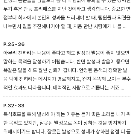
인생의 관문들을 남들보다 좀 더 막힘없이 통과할 수 있는 강력한
무기 혹은 만능 프리패스를 지닌 것이라고 생각합니다. 중요한 면
접부터 회사에서 본인의 성과를 드러내야 할 때, 팀원들과 의견을
나누면서 일을 추진해나가야 할 때, 처음 만난 사람에게 나를 소
개할 때 등 다양한 상황에서 말을 잘하는 사람은 남보다 빠르고
수월하게 앞으로 나아갈 수 있을 것입니다.
P.25~26
이 책은 그런 관문 앞에서 막막해하는 분들에게 도움을 주기 위해
아무리 전하려는 내용이 좋다고 해도 발성과 발음이 좋지 않으면
쓰였습니다. 이 책을 집어 든 여러분이 바라는 모습이 텔레비전이
말하는 목적을 달성하기 어렵습니다. 반면 발성과 발음이 좋으면
나 유튜브에서 본 말하기의 달인은 아닐 겁니다. 당장 면접이나
똑같은 말을 해도 훨씬 신뢰가 갑니다. 안정된 음색과 정확한 발
발표를 앞두었거나 평소에 ‘말 좀 잘해봤으면…’ 하고 고민해온 분
음 덕에 전하려는 메시지가 명료해지고, 왠지 똑똑해 보이는 부수
들일 거라고 생각합니다. 그런 분들에게 이 책은 곧바로 적용해서
적인 효과도 따라옵니다. 매력적인 사람으로 거듭나는 거죠.
실행할 수 있는 최소한의 말하기 전략입니다.
연예인 중 특히 매력적인 목소리를 가진 사람을 꼽아보자면, 배우
_ ‘프롤로그’ 중에서
서현진 씨와 오나라 씨를 들 수 있습니다. 두 분 역시 발성과 발음
P.32~33
이 매우 좋습니다. 물론 타고나길 성대가 좋은 사람도 있습니다.
복식호흡을 통해 발성해야 하는 이유는 듣기 좋은 소리를 내기 위
특별한 연습 없이도 좋은 목소리를 내지요. 그런가 하면 발성과
한 목적도 있지만, 잘못된 발성으로 목이 상하는 것을 방지하기
발음 연습을 통해 자신에게 어울리는 매력적인 목소리를 갖게 된
위해서이기도 합니다. 잘못된 발성으로 성대가 상하면 점점 더 듣