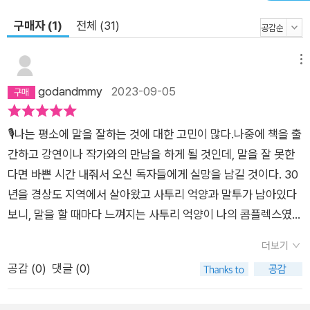
효과를 볼 수 있는 것들만을 추려 담았다. 이 책에서 그가 제시하
는 말하기 훈련법은 무척 간단하다. 하루 10분, 꾸준하게 말하기
구매자 (1)
전체 (31)
연습을 하는 것. 총 34가지로 구성된 말하기 훈련법은 당장 면접
이나 발표를 앞두었거나 평소에 ‘말 좀 잘해봤으면…’ 하고 고민해
메뉴
온 사람이라면 부담스럽지 않을 최소한의 전략이다. 특히 실제 적
godandmmy
2023-09-05
용해 연습할 수 있는 예문과 함께 한석준 아나운서가 직접 훈련하
는 모습을 담은 QR코드를 수록해 실제 현장에서 강의를 받는 것
🎙️나는 평소에 말을 잘하는 것에 대한 고민이 많다.나중에 책을 출
만큼의 효과를 줄 수 있도록 구성했다. 이 책과 함께라면 당신도
간하고 강연이나 작가와의 만남을 하게 될 것인데, 말을 잘 못한
변화의 주인공이 될 수 있다. 처음 만난 사람이나 중요한 발표 앞
다면 바쁜 시간 내줘서 오신 독자들에게 실망을 남길 것이다. 30
에서도 자신이 원하는 모습으로 말할 수 있도록 이 책이 자신감을
년을 경상도 지역에서 살아왔고 사투리 억양과 말투가 남아있다
불어넣어 줄 것이다.
보니, 말을 할 때마다 느껴지는 사투리 억양이 나의 콤플렉스였
다. 그래서 나를 처음 만나는 사람들 중에 '혹시 경상도 사람이신
더보기
가요? 사투리 억양이 남아있어요.'라고 하시는 분들이 있었다. 그
공감 (
0
)
댓글 (0)
리고 말의 속도가 빠른 편이라 빨리 말하려다 보니 버벅대거나 실
수를 하는 경우도 많다. 이렇듯, 말을 잘하면 그 사람에 대한 이미