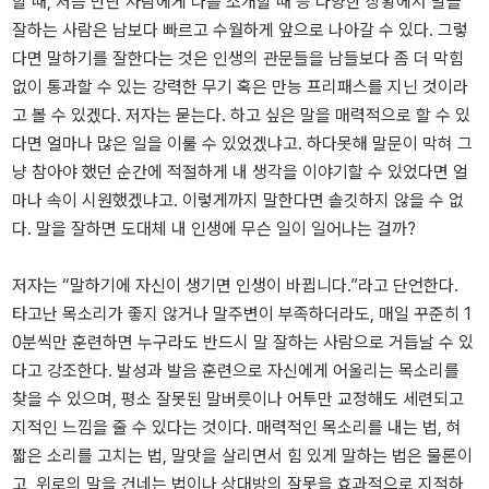
할 때, 처음 만난 사람에게 나를 소개할 때 등 다양한 상황에서 말을
잘하는 사람은 남보다 빠르고 수월하게 앞으로 나아갈 수 있다. 그렇
다면 말하기를 잘한다는 것은 인생의 관문들을 남들보다 좀 더 막힘
없이 통과할 수 있는 강력한 무기 혹은 만능 프리패스를 지닌 것이라
고 볼 수 있겠다. 저자는 묻는다. 하고 싶은 말을 매력적으로 할 수 있
다면 얼마나 많은 일을 이룰 수 있었겠냐고. 하다못해 말문이 막혀 그
냥 참아야 했던 순간에 적절하게 내 생각을 이야기할 수 있었다면 얼
마나 속이 시원했겠냐고. 이렇게까지 말한다면 솔깃하지 않을 수 없
다. 말을 잘하면 도대체 내 인생에 무슨 일이 일어나는 걸까?
저자는 “말하기에 자신이 생기면 인생이 바뀝니다.”라고 단언한다.
타고난 목소리가 좋지 않거나 말주변이 부족하더라도, 매일 꾸준히 1
0분씩만 훈련하면 누구라도 반드시 말 잘하는 사람으로 거듭날 수 있
다고 강조한다. 발성과 발음 훈련으로 자신에게 어울리는 목소리를
찾을 수 있으며, 평소 잘못된 말버릇이나 어투만 교정해도 세련되고
지적인 느낌을 줄 수 있다는 것이다. 매력적인 목소리를 내는 법, 혀
짧은 소리를 고치는 법, 말맛을 살리면서 힘 있게 말하는 법은 물론이
고, 위로의 말을 건네는 법이나 상대방의 잘못을 효과적으로 지적하