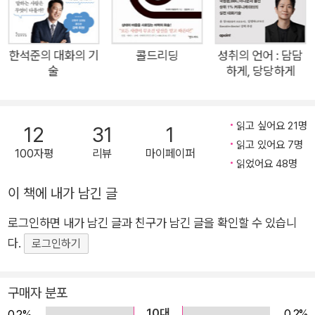
민하는 사람에게는 말끝을 흐리지 말고 마침표를 찍듯 분명하게
발음하라는 솔루션을 제안한다. 특히 실제 적용해 연습할 수 있는
예문과 함께 한석준 아나운서가 직접 훈련한 모습을 담은 QR 코
한석준의 대화의 기
콜드리딩
성취의 언어 : 담담
드를 수록해 실제 현장에서 강의를 받는 것만큼의 효과를 줄 수
술
하게, 당당하게
있도록 구성했다. QR코드와 함께 제시된 말하기 방법들을 하나
씩 따라 하며 반복해 훈련하다 보면 어느덧 자신의 말하기 실력이
읽고 싶어요 21명
몰라보게 성장했음을 발견하게 될 것이다. “말하기에 자신이 생
12
31
1
읽고 있어요 7명
기면 인생이 바뀝니다!” 수천 명의 스피치 코치 한석준 아나운서
100자평
리뷰
마이페이퍼
읽었어요 48명
가 알려주는 34가지 ‘말 잘하는 법’ “처음부터 말을 잘하는 사람
은 없습니다.” 한석준 아나운서가 스피치 수업 수강생들에게 건
이 책에 내가 남긴 글
네는 첫 마디다. 명확하고 똑 부러진 말투로 KBS의 간판 아나운
로그인하면 내가 남긴 글과 친구가 남긴 글을 확인할 수 있습니
서로서 활약했던 그에게도 ‘말하기’가 두려웠던 시절이 있었다.
다.
로그인하기
그는 아나운서로서 첫발을 뗐던 순간부터 지금에 이르기까지 말
을 잘하기 위한 여러 훈련을 거듭하며, 그 누구라도 포기하지 않
구매자 분포
고 연습하면 반드시 말하기 실력이 향상되고 그로 인해 인생이 몰
라보게 달라진다는 것을 직접 체험했다. 《한석준의 말하기 수업》
10대
0.2%
0.2%