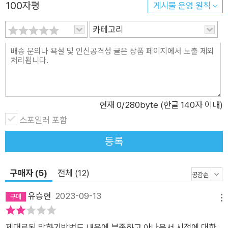
100자평
게시물 운영 원칙
도 몰라보게 달라졌다고 말한다. “내 인생을 바꾼 말하기 수업입
니다!” - 수강생 후기 中 한석준 아나운서가 알려주는 원포인트
카테고리
말하기 레슨 그가 말하는 좋은 말하기는 무엇일까. 그는 “좋은 말
하기란 형식과 내용을 모두 갖춘 것”이라고 주장한다. 형식이 ‘어
떻게 표현할 것인가’에 해당하는 말의 기술이라면, 내용은 ‘무엇
을 어떤 방식으로 설명할 것인가’에 해당하는 말의 원칙과 태도라
는 것이다. 이 책에는 좋은 말하기 방법이 총 3부로 나누어 담겨
현재
0
/280byte (한글 140자 이내)
있다. 1부에는 발성, 발음, 말투, 평조, 강조, 속도 등 말하기의 기
스포일러 포함
술을, 2부에서는 위로, 거절 등 상황에 따라 대화를 나눌 때 지켜
야 할 말하기의 원칙을, 3부에서는 말에 무게감을 더하고, 똑같은
등록
말이라도 나를 돋보이게 하는 말하기의 태도를 알차게 풀어냈다.
또한 ‘원포인트 말하기 레슨’을 표방하는 책답게 이 책에서 소개
구매자 (5)
전체 (12)
하는 34가지 훈련법은 말하기 실력을 단기간에 향상할 수 있는
유승현
2023-09-13
것들이다. 매력적인 목소리를 내는 법, 혀 짧은 소리를 고치는 법,
메뉴
말맛을 살리면서 힘 있게 말하는 법은 물론이고, 위로의 말을 건
제대로된 말하기방법도 내용에 부족하고,아나운서 시절에 대한