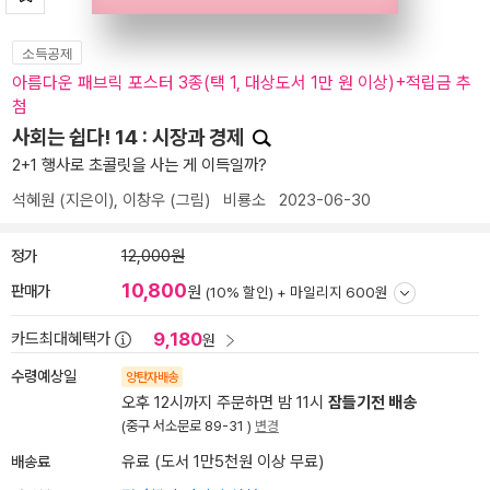
소득공제
아름다운 패브릭 포스터 3종(택 1, 대상도서 1만 원 이상)+적립금 추
첨
사회는 쉽다! 14 : 시장과 경제
2+1 행사로 초콜릿을 사는 게 이득일까?
석혜원
(지은이),
이창우
(그림)
비룡소
2023-06-30
정가
12,000원
10,800
판매가
원
(10% 할인) +
마일리지 600원
9,180
카드최대혜택가
원
수령예상일
양탄자배송
오후 12시까지 주문하면 밤 11시
잠들기전 배송
(중구 서소문로 89-31 )
변경
배송료
유료 (도서 1만5천원 이상 무료)