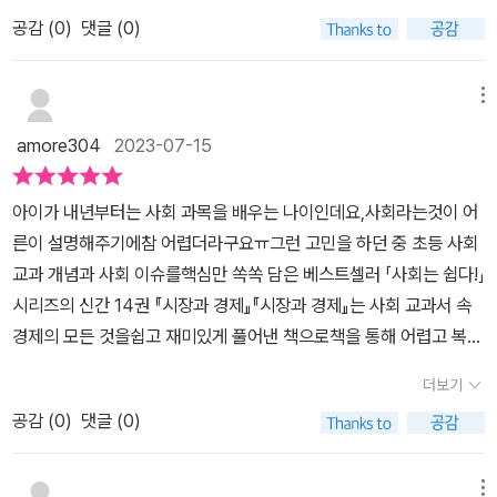
작하는걸 추천드려요!
공감 (
0
)
댓글 (0)
메뉴
amore304
2023-07-15
아이가 내년부터는 사회 과목을 배우는 나이인데요,사회라는것이 어
른이 설명해주기에참 어렵더라구요ㅠ그런 고민을 하던 중 초등 사회
교과 개념과 사회 이슈를핵심만 쏙쏙 담은 베스트셀러 「사회는 쉽다!」
시리즈의 신간 14권 『시장과 경제』『시장과 경제』는 사회 교과서 속
경제의 모든 것을쉽고 재미있게 풀어낸 책으로책을 통해 어렵고 복잡
한 경제 흐름을쉽고 명쾌하게 이해할 수 있다해서기대되더라구요!생
더보기
활 속 사회 이야기를 재미있게만화와 퀴즈로 놀이하듯이야기해주듯
공감 (
0
)
댓글 (0)
재미있게 풀어낸 책이랍니다이야기형식, 만화 형식, 퀴즈, 그림,사진,
낱말사전 등의 재미있는 다양한형태로 나와있어아이가 지루해하지않
고재미있게 끝까지 잘 보더라구요사회교과서를 통째로 담은초등입문
메뉴