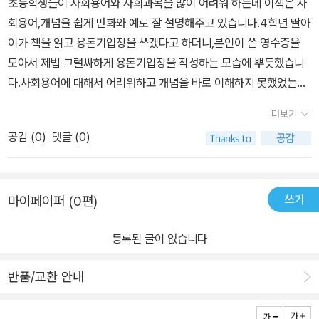
초등학생들이 사회용어와 사회과목을 많이 어려워 하는데 이책은 사
회용어,개념을 쉽게 만화와 예로 잘 설명해주고 있습니다.4학년 딸아
이가 책을 읽고 용돈기입장을 쓰겠다고 하더니,본인이 쓴 영수증을
모아서 제법 그럴싸하게 용돈기입장을 작성하는 모습에 뿌듯했습니
다.사회용어에 대해서 어려워하고 개념을 바로 이해하지 못했었는데
초등 사회 교과 개념과 사회 이슈를핵심만 쏙쏙 담은 베스트셀러 「사
더보기
회는 쉽다!」 시리즈의 신간 14권 『시장과 경제』덕분에 설명해주기 참
공감 (
0
)
댓글 (0)
어려운 경제관념을 바로 세울 수 있는 계기가 되어서 초등학생이 읽
어야할 사회 입문서로 적극 추천 합니다.
쓰기
마이페이퍼 (0편)
등록된 글이 없습니다
반품/교환 안내