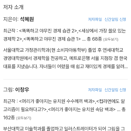
저자 소개
업의 마케팅 활동에 대해서도 알기 쉽게 설명한다.
지은이:
석혜원
저자파일
신간알림 신청
2600년 전 리디아 왕국에서 처음으로 동전을 만들었다는 ‘돈의 역
최근작 :
<똑똑하고 야무진 경제 습관 2>
,
<세상에서 가장 쓸모 있는
사’부터 도매와 소매 같은 시장의 종류까지, 경제에 관련된 폭넓은 상
경제학 2>
,
<똑똑하고 야무진 경제 습관 1>
… 총 68종
(모두보기)
식도 재치 있는 그림과 함께 구성하여 읽는 재미를 더한다. 아이들에
게 평생 도움이 될 기본적인 경제 습관과 금융 상식도 담았다. 예산을
서울대학교 가정관리학과(현 소비자아동학부) 졸업 후 연세대학교
짜고 기부를 하는 등 용돈을 건강하고 똑똑하게 관리하는 법과 더불
경영대학원에서 경제학을 전공하고, 메트로은행 서울 지점장 겸 한국
어 저축, 투자, 금리, 신용, 주식 같은 필수 금융 용어를 초등학생 눈높
대표를 지냈습니다. 자녀들이 어렸을 때 쉽고 재미있게 경제를 알려
이에 맞게 알려 준다.
주는 책이 없는 것이 안타까워 글을 쓰기 시작했습니다. 지은 책으로
는 《주식회사 6학년 2반》, 《말하는 자전거와 똑똑한 경제 여행》, 《좀
그림:
이창우
저자파일
신간알림 신청
비들의 유쾌한 세계 경제사 탐험》, 《둥글둥글 지구촌 경제 이야기》,
《공유경제가 뭐예요?》 등이 있습니다.
최근작 :
<머리가 좋아지는 유치원 수수께끼 백과>
,
<컵라면에도 알
고리즘이 필요하다고?>
,
<머리가 좋아지는 유치원 속담 백과>
… 총
162종
(모두보기)
부산대학교 미술학과를 졸업하고 일러스트레이터가 되어 그림을 그