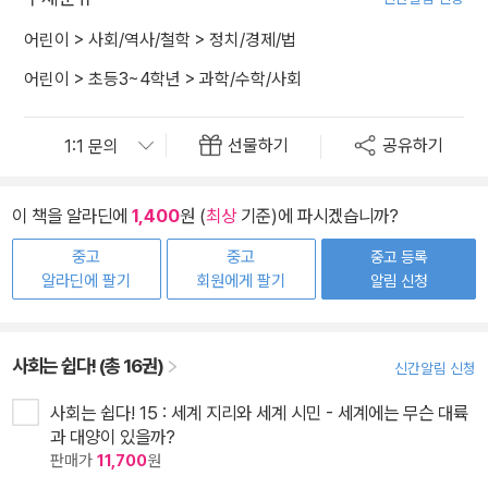
어린이
>
사회/역사/철학
>
정치/경제/법
어린이
>
초등3~4학년
>
과학/수학/사회
선물하기
공유하기
이 책을 알라딘에
1,400
원 (
최상
기준)에 파시겠습니까?
중고
중고
중고 등록
알라딘에 팔기
회원에게 팔기
알림 신청
사회는 쉽다! (총 16권)
신간알림 신청
사회는 쉽다! 15 : 세계 지리와 세계 시민 - 세계에는 무슨 대륙
과 대양이 있을까?
판매가
11,700
원