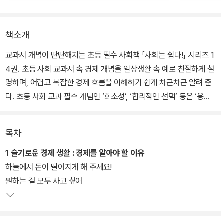
책소개
교과서 개념이 딴딴해지는 초등 필수 사회책 「사회는 쉽다!」 시리즈 1
4권. 초등 사회 교과서 속 경제 개념을 일상생활 속 예로 친절하게 설
명하며, 어렵고 복잡한 경제 흐름을 이해하기 쉽게 차근차근 알려 준
다. 초등 사회 교과 필수 개념인 ‘희소성’, ‘합리적인 선택’ 등은 ‘용돈
이 부족한데 포켓몬스터 카드를 사도 될까?’라는 어린이의 일상 속
고민을 통해 알아본다. 원하는 만큼 가질 수 없는 자원(용돈)에는 희
목차
소성이 생기기 때문에 요모조모 따져서 합리적인 선택을 해야 함을
자연스럽게 알 수 있다.
1 슬기로운 경제 생활 : 경제를 알아야 할 이유
하늘에서 돈이 떨어지게 해 주세요!
또한 ‘생산’, ‘소비’, ‘분배’와 같은 경제 활동의 기본 요소, ‘가계’, ‘기
원하는 걸 모두 사고 싶어
업’, ‘정부’ 등 경제 주체의 삼 요소 등 경제를 알려면 꼭 익혀야 하는
기본 개념들도 빠지지 않고 다룬다. 편의점에서 쉽게 봄 직한 ‘2+1 행
사가 과연 소비자에게 이득일까?’ 같은 주제로, 이윤을 추구하는 기