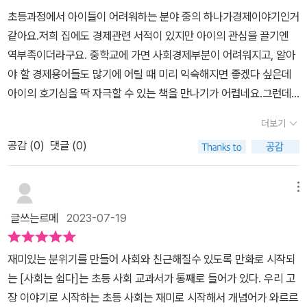
두는 경제 활동이에요. 경제의 눈으로 우리의 일상을 살펴보면 생산
초등과정에서 아이들이 어려워하는 분야 중의 하나가경제이야기인거
과 소비 그리고분배 활동으로 이루어져 있죠.그래서 보통 생산, 소비,
같아요.저희 집에도 경제관련 서적이 있지만 아이의 관심을 끌기엔
분배가잘 맞물려 돌아가면 경제 활동이원활하다고 이야기를 합니
역부족이더라구요. 중학교에 가면 사회경제부분이 어려워지고, 알아
다. 물론 경제 활동과 관련된 질서나제도까지 합쳐 경제라고 불러요.
야 할 경제용어들도 많기에 어릴 때 미리 익숙해지면 좋겠다 싶은데
이 책에서는 초등 사회에서 필수적으로 꼭 알아야 하는 '희소성'과 '합
아이의 호기심을 딱 자극할 수 있는 책을 만나기가 어렵네요.​그런데
리적인 선택'등을배울 수 있어 참 좋았어요. 그뿐만 아니라 돈의 역사
사회가 쉽다 시리즈가 이번에 시장과 경제를 테마로 출간되었네요.평
부터경제와 관련된 기본 상식까지두루두루 익힐 수 있었답니다. 특히
더보기
소 과학이 쉽다 시리즈를 아이가 즐겨본지라사회가 쉽다 주제가 경제
얼마 전부터 용돈을 받기 시작한 아이는 용돈을 올바르게 사용하는
공감 (
0
)
댓글 (0)
이지만 아이가 그래도 좋아하겠다 싶어 픽했는데, 저의 예상이 적중
방법이 나온 페이지를 가장 좋아했어요.다양한 만화와 다채로운 퀴
했네요. 보자마자 '어! 사회가 쉽다도 있네.' 그러면서 술술 읽더라구
즈, 그리고 생생한 사진과 함께배우는 사회 필수 개념까지모든 것이
요. ​이 책에서는 초등학생이 꼭 알아야 할 경제에 관한 기본 개념들을
메뉴
만족했답니다. 용돈 관리부터 시장의 흐름까지초등 경제의 모든 것
알려주고 있어 유익한 점이 많았어요.엄마로선 만족스러웠던 부분은
을 완벽하게정리할 수 있는 사회는 쉽다!시장과 경제 편을 통해 우리
글쓰는르메
2023-07-19
바로우리가 '경제를 알아야 할 이유'를 알아가는 부분이었어요.일반적
아이의경제 개념 쑥쑥 키워주세요!'출판사로부터 책을 제공 받아 쓴
인 경제 책들은 시장이 무엇인지, 경제가 무엇인지개념 설명에 중점
리뷰입니다.'
재미있는 분위기를 만들어 사회와 친근해질수 있도록 만화로 시작되
을 두는 반면에, 이 책은 우리가 왜 경제를 알아야 하는지, 합리적 선
는 [사회는 쉽다]는 초등 사회 교과서가 통째로 들어가 있다. 우리 고
택이 왜 어려운지 등을 알게 해주어 자연스레 경제관념에 대한 관심
장 이야기로 시작하는 초등 사회는 재미로 시작해서 개념어가 와르르
을 유도하는 점이 좋았어요.​이 책에는 경제에 관한 다양한 이야기들