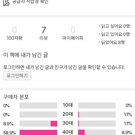
공급자 적합성 확인
다는 ‘돈의 역사’부터 도매와 소매 같은 시장의 종류까지, 경제에 관련
된 폭넓은 상식도 재치 있는 그림과 함께 구성하여 읽는 재미를 더한
다. 아이들에게 평생 도움이 될 기본적인 경제 습관과 금융 상식도 담
읽고 싶어요 0명
0
7
0
았다. 예산을 짜고 기부를 하는 등 용돈을 건강하고 똑똑하게 관리하
읽고 있어요 0명
는 법과 더불어 저축, 투자, 금리, 신용, 주식 같은 필수 금융 용어를
100자평
리뷰
마이페이퍼
읽었어요 8명
초등학생 눈높이에 맞게 알려 준다. 뉴스가 들리고 세상이 보이는 경
제 상식이 머릿속에 쏙쏙! 나와 우리, 지구를 행복하게 하는 경제를 배
이 책에 내가 남긴 글
우자! 이 책은 호주산 쇠고기, 필리핀산 바나나, 러시아산 명태 등이
로그인하면 내가 남긴 글과 친구가 남긴 글을 확인할 수 있습니다.
올라오는 우리네 밥상을 통해 세계가 무역으로 하나의 시장이 된 것
로그인하기
을 한눈에 보여 준다. 여러 나라가 경제적 교류로 얻게 된 이익을 설명
하는 한편, 자유 무역 정책이 잘사는 나라는 더 잘살게 하고 가난한 나
라는 계속 가난에서 허덕이게 하는 문제점이 있다는 것도 짚는다. 이
구매자 분포
런 문제점을 해결하기 위해 시작된 공정 무역과 착한 소비도 함께 다
10대
0%
0%
룬다. 이 밖에 물건을 소유하지 않고 나누어 쓰는 공유 경제와 구독 경
20대
1.1%
0%
제, 중고 거래와 같은 최신 경제 동향도 알려 준다. 아이들은 교과서
30대
1.1%
8.9%
안팎의 경제 상식을 쌓으며 세계 경제의 흐름을 이해하고, 무역 전쟁,
40대
8.9%
58.9%