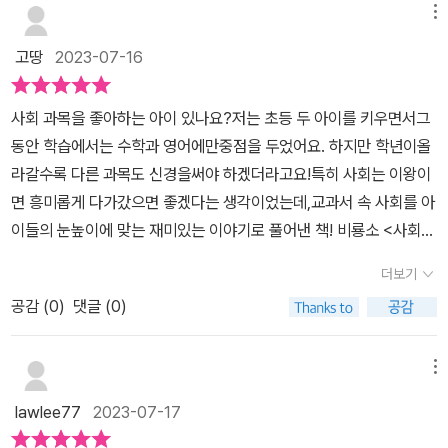
메뉴
고땅
2023-07-16
사회 과목을 좋아하는 아이 있나요?저는 초등 두 아이를 키우면서그
동안 학습에서는 수학과 영어에만중점을 두었어요. 하지만 학년이올
라갈수록 다른 과목도 신경을써야 하겠더라고요!특히 사회는 이왕이
면 흥미롭게 다가갔으면 좋겠다는 생각이었는데,교과서 속 사회를 아
이들의 눈높이에 맞는 재미있는 이야기로 풀어낸 책! 비룡소 <사회는
쉽다>시리즈를소개할게요.이번에 아이와 함께 만나 본<사회는 쉽다
더보기
>는 14번째 이야기인'시장과 경제'입니다. 교과서 속경제 개념을 일
공감 (
0
)
댓글 (0)
상생활 속의 예로흥미진진하게 풀어내고 있어, 어렵게만 생각했던 경
제에 대해 쉽게 이해할 수 있답니다. 특히 요즘은 예전과 달리많은 사
람들이 경제와 관련해 다양한 관심을 갖고 있기 때문에초등학생 때부
메뉴
터 경제와 관련된학습을 하고 있다고 해요!그런 점에서 우리 아이
lawlee77
2023-07-17
의 첫 경제 책으로 정말 좋았어요. 생활 속에서 선택해 나가는 일들모