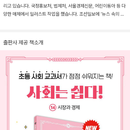
리고 있습니다. 국정홍보처, 법제처, 서울경제신문, 어린이동아 등 다
양한 매체에서 일러스트 작업을 했습니다. 조선일보에 ‘뉴스 속의 한
국사’, ‘개념 쏙쏙! 수학’ 카툰을 연재했고, 현재는 《독서평설》 《과학
동아》 등에 연재하고 있습니다. 그린 책으로 《머리가 좋아지는 유치
원 수수께끼 백과》 <전설의 수학> 시리즈, 《알고 보니 내 생활이 다
출판사 제공 책소개
과학!》 《4학년 5반 불평쟁이들》 《그림자 세탁소》 《헌 자전거 줄게,
새 자전거 다오》 《초등 유튜버의 우리나라 지리 여행》 등이 있어요.