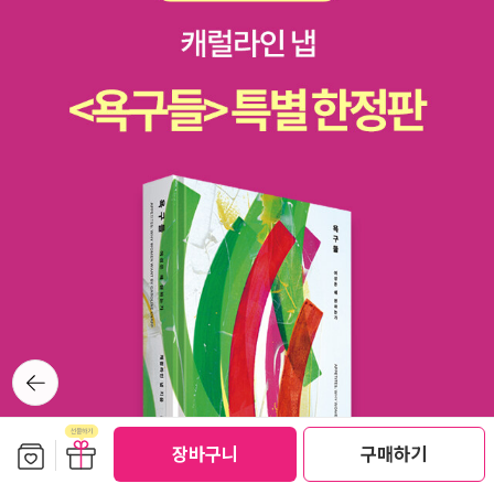
뒤로가
기
보관함담기
선물하기
장바구니
구매하기