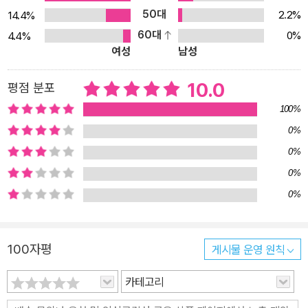
친환경 소비, 스마트슈머 등 뉴스에서 접하는 경제 용어와 이슈까지
50대
2.2%
14.4%
배울 수 있다. 이렇게 나와 우리, 세상이 경제로 연결되어 있는 것을
60대
0%
4.4%
보며 아이들은 나의 선택이 나만의 행복을 넘어서 다른 사람의 행복,
여성
남성
건강한 기업 활동과 지구 환경에까지 영향을 미칠 수 있음을 알게 된
다. 책의 말미에서 이 책은 앞으로 우리가 어떤 소비자가 되면 좋을지
10.0
평점 분포
넌지시 묻는다. 소비자 한 사람 한 사람이 얼마나 건강한 가치관을 갖
100%
느냐에 따라 건강한 사회를 만들어 갈 수 있기 때문이다. 이 책은 독자
0%
들에게 다른 사람의 삶과 지구 환경, 우리의 미래를 생각하며 경제생
0%
활을 한다면 ‘모두가 잘 사는 세상’이 될 수 있다고 강조한다.
0%
0%
100자평
게시물 운영 원칙
카테고리