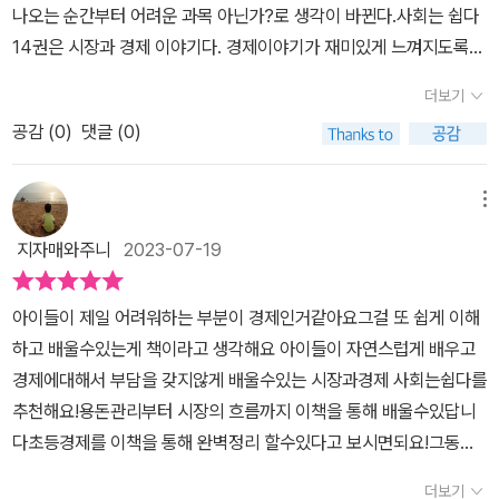
나오는 순간부터 어려운 과목 아닌가?로 생각이 바뀐다.사회는 쉽다
이 담겨있어요.경제를 알아야 할 이유용돈 사용하는 법기업과 시장의
14권은 시장과 경제 이야기다. 경제이야기가 재미있게 느껴지도록
경제 활동경제교류와 무역착한 소비 등 새로운 경제활동초등 사회교
아이들이 좋아하는 그림과 이야기들이 가득 들어있다. 사회는 쉽다
과서에 등장하는 경제 개념들을재밌는 삽화와 사진들을 통해재미있
더보기
시리즈는 이렇게 글 과 그림이 혼재되어있어 쉽게 이해 할 수 있다.
고 놀이하듯이 익힐 수 있다는 점에서 강추할 교재예요.이미 아침독
공감 (
0
)
댓글 (0)
👍🏻 처음 시작 할 때는 만화가 나와서 재미있었는데 마지막에 만화가
서 추천도서와 한우리 추천도서로 유명하네요.아이에게 경제개념을
나오지 않아서 아쉬웠다.-초등학교 4학년 남자아이의 한줄 평-_비룡
쉽고 재미있게 익히게 하고 싶다면,<사회가 쉽다 14권>을 추천합니
소로부터 도서를 지원받아 읽고 작성한 주관적인 리뷰입니다-
메뉴
다^^​<출판사로부터 도서를 지원받아 작성된 솔직 후기입니다>
지자매와주니
2023-07-19
아이들이 제일 어려워하는 부분이 경제인거같아요그걸 또 쉽게 이해
하고 배울수있는게 책이라고 생각해요 아이들이 자연스럽게 배우고
경제에대해서 부담을 갖지않게 배울수있는 시장과경제 사회는쉽다를
추천해요!용돈관리부터 시장의 흐름까지 이책을 통해 배울수있답니
다초등경제를 이책을 통해 완벽정리 할수있다고 보시면되요!그동안
어렵게 생각했던 부분을 책을통해 이해할수있으니 경제는 책으로 시
더보기