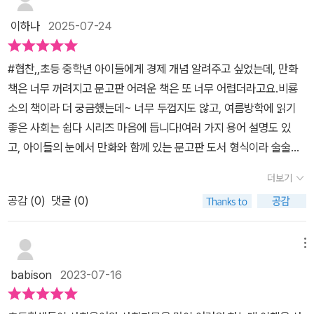
서로 추천! 또 추천!나와 우리, 지구를 행복하게 하는 경제를『시장과
이하나
2025-07-24
경제』로 재미있게 배워 보는 좋은기회였답니다
#협찬,,초등 중학년 아이들에게 경제 개념 알려주고 싶었는데, 만화
책은 너무 꺼려지고 문고판 어려운 책은 또 너무 어렵더라고요.비룡
소의 책이라 더 궁금했는데~ 너무 두껍지도 않고, 여름방학에 읽기
좋은 사회는 쉽다 시리즈 마음에 듭니다!여러 가지 용어 설명도 있
고, 아이들의 눈에서 만화와 함께 있는 문고판 도서 형식이라 술술술
잘 읽어내려가네요~ .아이들 용돈개념! 경제 관련 개념! 알려주고 싶
더보기
으시면~' 사회가 쉽다 ' 시장과 경제 도서 ~ 살펴보세요!..#사회가쉽
공감 (
0
)
댓글 (0)
다#비룡소#초등경제책추천#초등경제도서#초등저학년책추천#초
등중학년책추천#초등3학년책추천#사회가쉽다시장과경제
메뉴
babison
2023-07-16