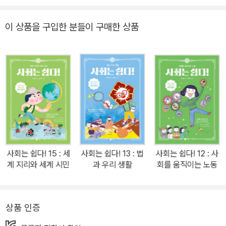
사회가 점점 쉬워지는 게 느껴져요. ─ev**4(교보문고 독자) 사회
교과서 속 경제를 쉽고 재미있게 만나자! 용돈 관리부터 시장의 흐름
이 상품을 구입한 분들이 구매한 상품
까지, 초등 ‘경제’ 완벽 정리! 교과서 개념이 딴딴해지는 초등 필수 사
회책 「사회는 쉽다!」 시리즈의 14권 『시장과 경제』가 ㈜비룡소에서
출간되었다. 이 책은 초등 사회 교과서 속 경제 개념을 일상생활 속 예
로 친절하게 설명하며, 어렵고 복잡한 경제 흐름을 이해하기 쉽게 차
근차근 알려 준다. 초등 사회 교과 필수 개념인 ‘희소성’, ‘합리적인 선
택’ 등은 ‘용돈이 부족한데 포켓몬스터 카드를 사도 될까?’라는 어린
이의 일상 속 고민을 통해 알아본다. 원하는 만큼 가질 수 없는 자원
(용돈)에는 희소성이 생기기 때문에 요모조모 따져서 합리적인 선택
을 해야 함을 자연스럽게 알 수 있다. 또한 ‘생산’, ‘소비’, ‘분배’와 같은
사회는 쉽다! 15 : 세
사회는 쉽다! 13 : 법
사회는 쉽다! 12 : 사
경제 활동의 기본 요소, ‘가계’, ‘기업’, ‘정부’ 등 경제 주체의 삼 요소
계 지리와 세계 시민
과 우리 생활
회를 움직이는 노동
등 경제를 알려면 꼭 익혀야 하는 기본 개념들도 빠지지 않고 다룬다.
편의점에서 쉽게 봄 직한 ‘2+1 행사가 과연 소비자에게 이득일까?’
같은 주제로, 이윤을 추구하는 기업의 마케팅 활동에 대해서도 알기
상품 인증
쉽게 설명한다. 2600년 전 리디아 왕국에서 처음으로 동전을 만들었