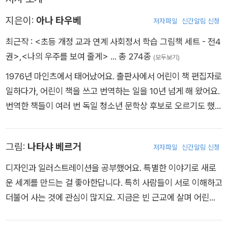
게 된다. 그리고 서로에게 배우고, 또 서로를 도우며 하루하루 자
지은이:
아나 타우베
라난다. 과연 우주의 아이들 앞에는 또 어떤 모험이 기다리고 있
저자파일
신간알림 신청
을까?
최근작 :
<초등 개정 교과 연계 사회정서 학습 그림책 세트 - 전4
권>
,
<나의 우주를 보여 줄게>
… 총 274종
(모두보기)
1976년 마인츠에서 태어났어요. 출판사에서 어린이 책 편집자로
일하다가, 어린이 책을 쓰고 번역하는 일을 10년 넘게 해 왔어요.
번역한 책들이 여러 번 독일 청소년 문학상 후보로 오르기도 했답
니다. 가족과 함께하는 일상에서 이 책의 아이디어를 얻었어요.
남편, 두 아들과 함께 평화로운 바트 로다흐에서 자연에 둘러싸여
그림:
나타샤 베르거
저자파일
신간알림 신청
지내고 있어요.
디자인과 일러스트레이션을 공부했어요. 특별한 이야기로 새로
운 세계를 만드는 걸 좋아한답니다. 특히 사람들이 서로 이해하고
더불어 사는 것에 관심이 많지요. 지금은 빈 근교에 살며 어린이
책에 그림을 그리고 있어요. 이 책은 나타샤 베르거의 대학 졸업
작품이며 장애, 결핍을 넘어 다양한 모습을 가진 우리에 대한 이