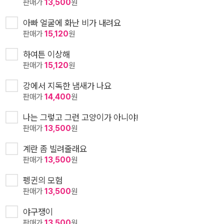
판매가
13,500
원
아빠 얼굴에 화난 비가 내려요
판매가
15,120
원
하여튼 이상해
판매가
15,120
원
강에서 지독한 냄새가 나요
판매가
14,400
원
나는 그렇고 그런 고양이가 아니야!
판매가
13,500
원
계란 좀 빌려줄래요
판매가
13,500
원
펭귄의 모험
판매가
13,500
원
야구쟁이
판매가
13,500
원