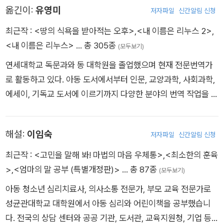
옮긴이:
유영미
저자파일
신간알림 신청
야기예요.
최근작 :
<땅의 식욕을 받아적는 오후>
,
<내 이름은 리누스 2>
,
<내 이름은 리누스>
… 총 305종
(모두보기)
연세대학교 독문과와 동 대학원을 졸업했으며 현재 전문번역가
로 활동하고 있다. 아동 도서에서부터 인문, 교양과학, 사회과학,
에세이, 기독교 도서에 이르기까지 다양한 분야의 번역 작업을 하
고 있다. 옮긴 책으로는 《왜 세계의 절반은 굶주리는가?》 《부분
과 전체》 《헤르만 헤세의 책이라는 세계》 《헤르만 헤세의 나로
해설:
이임숙
저자파일
신간알림 신청
존재하는 법》 《엄마, 나는 자라고 있어요》 《가문비나무의 노래》
등이 있다.
최근작 :
<고민을 말해 봐! 마법의 마음 우체통>
,
<최소한의 훈육
>
,
<엄마의 말 공부 (특별개정판)>
… 총 87종
(모두보기)
아동 청소년 심리치료사, 의사소통 전문가, 부모 교육 전문가로
성균관대학교 대학원에서 아동 심리와 어린이책을 공부했습니
다. 전국의 상담 센터와 공공 기관, 도서관, 교육지원청, 기업 등