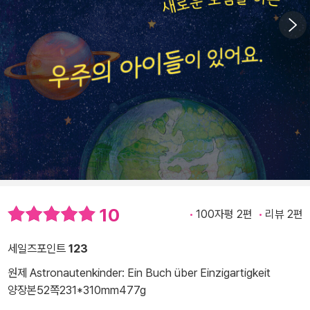
10
100자평 2편
리뷰 2편
세일즈포인트
123
원제 Astronautenkinder: Ein Buch über Einzigartigkeit
양장본
52쪽
231*310mm
477g