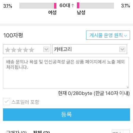
새롭게 그려냈습니다. 작가들이 만들어 낸 익숙하면서도 낯선 글
60대
3.1%
3.1%
과 그림은 읽는 이의 눈과 마음을 사로잡지요. 《나의 우주를 보여
여성
남성
줄게》 속 우주는 우리 아이들이 앞으로 겪게 될 넓은 세상을 상징
하고 있습니다. 또 새로운 우주에서 일어나는 예기치 않은 일들과
100자평
게시물 운영 원칙
흥미진진한 모험들은 아이들이 앞으로 겪게 될 수많은 낯선 경험
과 시행착오, 성장 과정을 상징하고 있습니다. 어린 독자들은 이
카테고리
매력적인 이야기 속에서 자신과 닮은 우주의 아이를 찾게 될지도
모릅니다. 어쩌면 내 옆의 친구와 비슷한 우주의 아이를 찾을지도
모르지요. 그리고 우주의 아이가 어떤 모험을 하고 있는지, 어려
움을 어떻게 극복하는지를 보고 깨닫게 될 것입니다. 우리는 모두
다르고, 달라서 더욱 특별하며, 어떤 어려움도 극복할 수 있다는
현재
0
/280byte (한글 140자 이내)
것을 말입니다. 우리 모두를 연결하는 독특함과 고유성, 다양성의
스포일러 포함
소중한 가치를 말해 주는 그림책, 《나의 우주를 보여 줄게》는 모
등록
두의 마음을 한 뼘 더 자라게 할 것입니다. -한국독서치료학회 이
사, 맑은숲 아동청소년상담센터 소장 이임숙 해설 중에서
구매자 (0)
전체 (2)