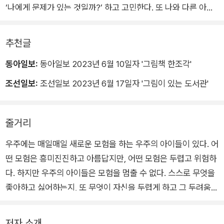
‘나에게 문제가 있는 것일까?’ 하고 고민한다. 또 나와 다른 아이
들을 보며 불편함을 느끼기도 한다.
추천글
《나의 우주를 보여 줄게》는 이런 아이들에게 모두 다른 것이 당
동아일보:
동아일보 2023년 6월 10일자 '그림책 한조각'
연하고, 모두 달라 더욱 특별하다고 말하는 그림책이다. 눈부시
고, 반짝이는 우주의 아이들을 만나러 가 보자. 온 우주에 하나뿐
조선일보:
조선일보 2023년 6월 17일자 '그림이 있는 도서관'
인 특별한 존재들이 아름답고 환상적인 우주로 독자들을 초대한
다. 자기만의 우주를 유영하고 있는 이 세상의 모든 아이를 위한
줄거리
그림책《나의 우주를 보여 줄게》.
우주에는 매일매일 새로운 모험을 하는 우주의 아이들이 있다. 어
떤 모험은 흥미진진하고 아름답지만, 어떤 모험은 두렵고 위험하
다. 하지만 우주의 아이들은 모험을 멈출 수 없다. 스스로 무엇을
좋아하고 싫어하는지, 또 무엇이 자신을 두렵게 하고 그 두려움을
어떻게 극복할 수 있는지를 알아내야 하기 때문이다. 아이들은 우
주를 모험하며 자신과 비슷하지만, 또 다른 우주의 아이들을 만나
저자 소개