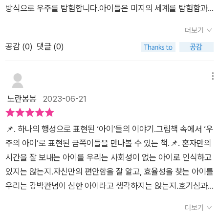
방식으로 우주를 탐험합니다.아이들은 미지의 세계를 탐험함과
동시에자기 자신을 찾아가는 여행도 함께하게 되지요.혼자였던
더보기
아이들이 모험을 시작하며새로운 친구를 만나 소통하고 도움을
공감 (
0
)
댓글 (0)
받습니다.또 어떤 아이는 나를 이해해 주는 친구와 함께 탐험을
떠나기도 하죠.때로는 자기만의 세계에 푹 빠져있지만자신만의
특별함과 밝기로 빛나는 아이들은서로를 존중하며 관계를 맺고
메뉴
소통하게 됩니다.책을 읽으며 누군가는 나와 같다고 느끼고,누군
노란봉봉
2023-06-21
가는 또 나와는 너무 다르다고 느끼죠.다르지만 함께 한다는 것의
의미.존중과 이해가 바탕이 되어 다양성을 인정하는 부분을 책 속
📌. 하나의 행성으로 표현된 ‘아이’들의 이야기.그림책 속에서 ‘우
아이들을 통해 자연스럽게 나누게 됩니다.형제, 자매, 남매뿐 아
주의 아이’로 표현된 금쪽이들을 만나볼 수 있는 책.📌. 혼자만의
니라 외동이거나 늘 혼자라고 생각하는 어린이까지.모든 아이가
시간을 잘 보내는 아이를 우리는 사회성이 없는 아이로 인식하고
함께 읽고 나눌 수 있는 책.<나의우주를보여줄게>아이가 자신
있지는 않는지.자신만의 편안함을 잘 알고, 효율성을 찾는 아이를
의 우주를 보여주고다른 별 친구를 맞이하고 함께 모험하는즐거
우리는 강박관념이 심한 아이라고 생각하지는 않는지.호기심과
운 경험을 나누어 볼 수 있습니다.^^#고유함#독창성#다양성#특
궁금함이 넘치는 아이를 우리는 산만하다고 생각하고 있지는 않
별함#소통#이해#연결#존중
더보기
는지….한 번 생각해 보게 되는 책.📌. 그림책이긴 하지만 깊이기