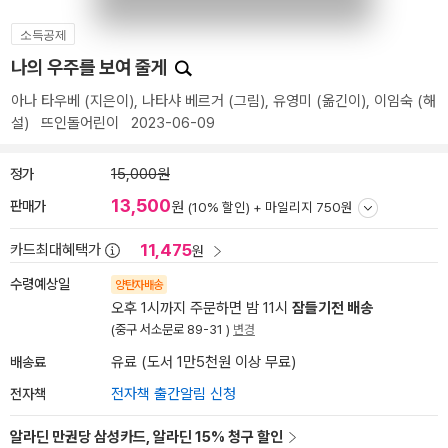
소득공제
나의 우주를 보여 줄게
아나 타우베
(지은이),
나타샤 베르거
(그림),
유영미
(옮긴이),
이임숙
(해
설)
뜨인돌어린이
2023-06-09
정가
15,000원
13,500
판매가
원
(10% 할인) +
마일리지 750원
11,475
카드최대혜택가
원
수령예상일
양탄자배송
오후 1시까지 주문하면 밤 11시
잠들기전 배송
(중구 서소문로 89-31 )
변경
배송료
유료 (도서 1만5천원 이상 무료)
전자책
전자책 출간알림 신청
알라딘 만권당 삼성카드, 알라딘 15% 청구 할인