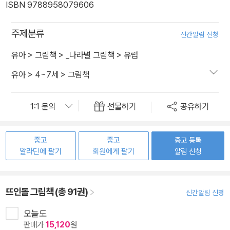
ISBN 9788958079606
주제분류
신간알림 신청
유아
>
그림책
>
_나라별 그림책
>
유럽
유아
>
4~7세
>
그림책
선물하기
공유하기
중고
중고
중고 등록
알라딘에 팔기
회원에게 팔기
알림 신청
뜨인돌 그림책 (총 91권)
신간알림 신청
오늘도
판매가
15,120
원