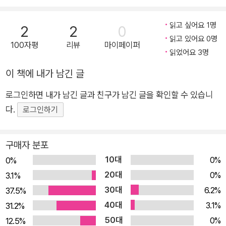
은 아이 중 누구 하나 틀린 아이는 없습니다. 오히려 이 아이들이
어떻게 장애물을 넘어서는지, 또 어떻게 친구를 돕고 새로운 것을
읽고 싶어요 1명
2
2
0
배우는지를 보면 아이들의 무궁무진한 가능성과 잠재력에 감탄
읽고 있어요 0명
100자평
리뷰
마이페이퍼
읽었어요 3명
하게 되지요. 아이들은 모두 남에게는 없지만 나에게는 있는 독특
한 개성과 생각으로 문제를 해결하고, 새로운 것들을 배워 나갑니
이 책에 내가 남긴 글
다. 모두 다르고 특별하기에 가능한 것들입니다. 우리는 우주의
로그인하면 내가 남긴 글과 친구가 남긴 글을 확인할 수 있습니
아이들에게서 새로운 방식으로 타인과 소통하는 방법, 정해진 규
다.
로그인하기
칙 안에서 친구를 사귀는 방법, 상처로부터 나와 다른 이를 지키
는 방법, 남을 돕고 새로운 이와 친구가 되는 방법 등을 배울 수
있습니다. 그리고 이 이야기는 결코 아주 먼 우주의 이야기만이
구매자 분포
아니라는 사실도 알 수 있습니다. 이 이야기는 곧 우리의 이야기
10대
0%
0%
이자, 우리 아이들의 이야기니까요. 서로에게 배우고, 서로를 도
20대
0%
3.1%
우며 한 뼘 더 자라는 이야기 글 작가 아나 타우베는 자녀와 함께
30대
6.2%
37.5%
하는 일상 속에서 이야기의 소재를 찾아냈고, 그림 작가 나타샤
40대
3.1%
31.2%
베르거는 환상적인 우주라는 공간과 매력적인 우주의 아이들을
50대
0%
12.5%