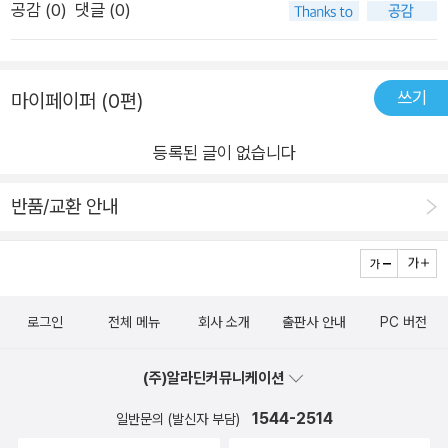
공감 (
0
)
댓글 (0)
있는책이기 때문에 초등고학년인 비비에게 추천했고, “MBTI 같
은 책이었어요.’라고 말해주었다. 엠비티아이에 빠진 비비에게는
정확한 표현이었다. ‘나’를 알고 ’너‘를 알아 나아가는 그런 이야
쓰기
마이페이퍼 (0편)
기.어른이 된 내가 읽어보면서 ’나‘와 ’너‘를 생각해보게되는 시간
을 가질 수있다. ’우주의 아이‘들도 서로 맞지 않는 행성이 있었겠
등록된 글이 없습니다
지…. 하는 마음이 들면서 많은 생각을 하게 된 그림책이었다.
반품/교환 안내
로그인
전체 메뉴
회사 소개
출판사 안내
PC 버전
(주)알라딘커뮤니케이션
1544-2514
일반문의 (발신자 부담)