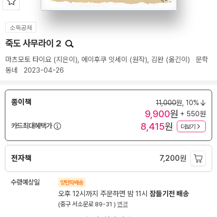
소득공제
죽도 사무라이 2
마츠모토 타이요
(지은이),
에이후쿠 잇세이
(원작),
김완
(옮긴이)
문학
동네
2023-04-26
종이책
11,000
원,
10%
9,900
원
+ 550원
8,415
원
카드최대혜택가
더보기
전자책
7,200
원
수령예상일
양탄자배송
오후 12시까지 주문하면 밤 11시
잠들기전 배송
(중구 서소문로 89-31 )
변경