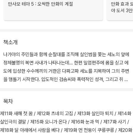
만사모 테마 5 : 오싹한 만화의 계절
만화 효과 모
야 도서 3만
책소개
나가야의 주민들과 함께 순찰대를 조직해 살인범을 쫓는 세노의 앞에
정체불명의 복면 사내가 나타나는데… 한편 일엽편주에 몸을 싣고 에
도에 입성한 수수께끼의 거한은 다짜고짜 세노를 지목하여 그의 주변
을 맴돌기 시작한다. 압도적인 검솜씨와 폭력적인 성격, 그리고 쥐 한
마리를 데리고 다니며 애완동물로 삼는 괴이한 성격은 그의 정체를
더욱 미궁에 빠뜨리고, 결국 맞닥뜨린 거한과 세노! 그러나 세노는 그
목차
의 앞에서 검조차 뽑을 수 없었으니….
제11화 새해 첫 꿈 / 제12화 츠네의 고집 / 제13화 살인마 퇴치 / 제14화
살인극의 결말 / 제15화 오니가 온다 / 제16화 눈과 먹 / 제17화 사기 /
제18화 달 아래에서 사람을 베다 / 제19화 먼 천둥이 쿠릉쿠릉 / 제20화