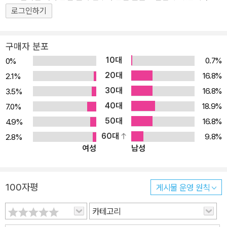
있는 듯한 생동감을 놓치지 않고 그려냈다. 만화에는 빠뜨릴 수 없는
로그인하기
요소인 재미 또한 아무렇지도 않은 듯 품고 있으며, 그 레벨 또한 높
다. 시대 소설을 생각하게 하며, 마츠모토 타이요라면 시대 소설의 만
구매자 분포
화화가 가능할지도 모른다는 기대를 품게 한다.● 줄거리나가야의 주
10대
0.7%
0%
민들과 함께 순찰대를 조직해 살인범을 쫓는 세노의 앞에 정체불명의
20대
16.8%
2.1%
복면 사내가 나타나는데… 한편 일엽편주에 몸을 싣고 에도에 입성한
30대
16.8%
3.5%
수수께끼의 거한은 다짜고짜 세노를 지목하여 그의 주변을 맴돌기 시
40대
18.9%
7.0%
작한다. 압도적인 검솜씨와 폭력적인 성격, 그리고 쥐 한 마리를 데리
50대
16.8%
4.9%
고 다니며 애완동물로 삼는 괴이한 성격은 그의 정체를 더욱 미궁에
60대
9.8%
2.8%
빠뜨리고, 결국 맞닥뜨린 거한과 세노! 그러나 세노는 그의 앞에서 검
여성
남성
조차 뽑을 수 없었으니…
100자평
게시물 운영 원칙
카테고리