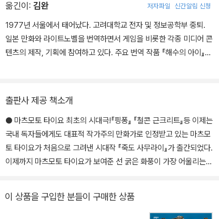
92) 『푸른 청춘』(1993) 『철근 콘크리트』(1994) 『핑퐁』(1996) 『G
옮긴이:
김완
저자파일
신간알림 신청
OGO몬스터』(2000) 『넘버 파이브』(2001) 『죽도 사무라이』(200
1977년 서울에서 태어났다. 고려대학교 전자 및 정보공학부 중퇴.
7) 『Sunny』(2011) 『루브르의 고양이(2017)』 『동경일일(2021)』
일본 만화와 라이트노벨을 번역하면서 게임을 비롯한 각종 미디어 콘
텐츠의 제작, 기획에 참여하고 있다. 주요 번역 작품 『해수의 아이』
『핑퐁』 『죽도 사무라이』 등
출판사 제공 책소개
● 마츠모토 타이요 최초의 시대극!『핑퐁』 『철콘 근크리트』등 이제는
국내 독자들에게도 대표적 작가주의 만화가로 인정받고 있는 마츠모
토 타이요가 처음으로 그려낸 시대작 『죽도 사무라이』가 출간되었다.
이제까지 마츠모토 타이요가 보여준 선 굵은 화풍이 가장 어울리는
배경을 찾은 느낌이다. 규칙 없이 삐져나온 꿈틀거리는 선이 그려내
는 에도시대는 과연 어떤 느낌일까? 독자들에게 있어 마츠모토 타이
이 상품을 구입한 분들이 구매한 상품
요와 시대극은 어쩌면 지금까지 가장 고대해왔던 이상적 조합일지도
모른다.『죽도 사무라이』는 마츠모토 타이요의 만화세계에 있어 선배