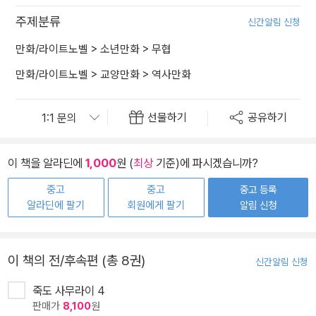
주제분류
신간알림 신청
만화/라이트노벨
>
소년만화
>
무협
만화/라이트노벨
>
교양만화
>
역사만화
선물하기
공유하기
이 책을 알라딘에
1,000
원 (
최상
기준)에 파시겠습니까?
중고
중고
중고 등록
알라딘에 팔기
회원에게 팔기
알림 신청
이 책의 전/후속편 (총 8권)
신간알림 신청
죽도 사무라이 4
판매가
8,100
원