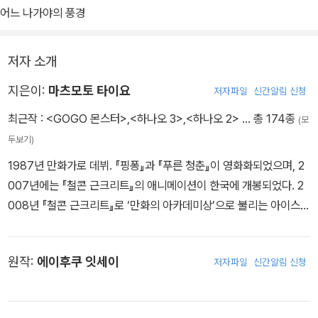
어느 나가야의 풍경
저자 소개
지은이:
마츠모토 타이요
저자파일
신간알림 신청
최근작 :
<GOGO 몬스터>
,
<하나오 3>
,
<하나오 2>
… 총 174종
(모
두보기)
1987년 만화가로 데뷔. 『핑퐁』과 『푸른 청춘』이 영화화되었으며, 2
007년에는 『철콘 근크리트』의 애니메이션이 한국에 개봉되었다. 2
008년 『철콘 근크리트』로 ‘만화의 아카데미상’으로 불리는 아이스너
상을 수상했으며, 『죽도 사무라이』로 2007년 제11회 일본 문화청 미
디어 예술제 만화 부문 우수상, 2011년 제15회 데즈카 오사무 문화상
원작:
에이후쿠 잇세이
저자파일
신간알림 신청
만화대상을 수상했다. 2020년에 『루브르의 고양이』로 두번째 아이
스너상을, 2025년에는 『동경일일』로 세번째 아이스너상을 수상했
다. 주요 작품 『STRAIGHT』(1989) 『ZERO』(1991) 『하나오』(19