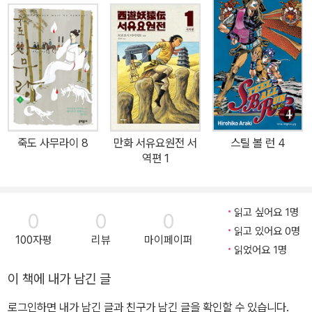
이자 동반자인 에이후쿠 잇세이의 스토리를 바탕으로 그려낸 작품이
다. 이는 곧 마츠모토 타이요가 그간 스토리에 있어 다소 잔뜩 힘이 들
어가 있다는 평가에서 벗어나 자유롭게 그림에 매진할 수 있는 토양
이 되었고, 그 결과 『죽도 사무라이』의 그림 완성도는 이제까지 그가
보여준 작품들 중에서도 가장 뛰어나다. 물론 이제까지 그의 작품에
서 보이던 ‘강함에 고뇌하는 주인공’ 또한 건재하다. 권투만화 『제로』
에서 우리가 만났던 고시마 미야비가 공존할 수 없는 강함과 순수함
죽도 사무라이 8
만화 서유요원전 서
스틸 볼 런 4
을 함께 지녔듯이 『죽도 사무라이』에서도 우리는 귀신마저 베어버릴
역편 1
정도로 절대적으로 강하지만 고양이 한 마리와도 교감을 나누는 괴짜
낭인 세노 소이치로를 만날 수 있다. 무엇보다도… 그가 그려내는 시
대극이라는 설정 하나만으로도 두근두근하기엔 충분하지 않을까?●
읽고 싶어요 1명
0
0
0
제11회 일본문화청미디어예술제 만화부문 우수상 선정의 변우선, 표
읽고 있어요 0명
100자평
리뷰
마이페이퍼
지그림의 훌륭함에 매료된다. 뭔가에 홀린 듯 페이지를 넘기게 되며,
읽었어요 1명
만화의 컷 속으로 끌려들어가는 것 같다. 만화를 잘 아는 작가가 만화
이 책에 내가 남긴 글
를 잘 아는 독자를 위해서 그린 작품이라고 할 수 있다.만화는 ‘컷의
로그인하면 내가 남긴 글과 친구가 남긴 글을 확인할 수 있습니다.
예술’이다. 치밀하게 계산된 컷 속에 등장하는 각각의 캐릭터가 살아