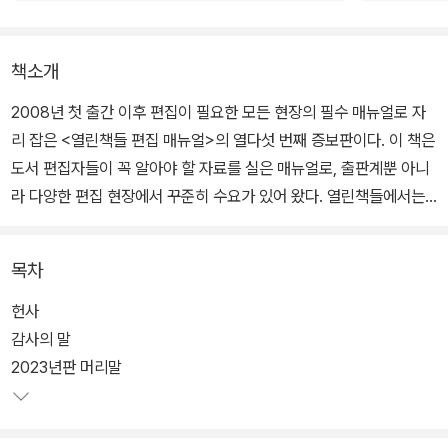
책소개
2008년 첫 출간 이후 편집이 필요한 모든 현장의 필수 매뉴얼로 자
리 잡은 <열린책들 편집 매뉴얼>의 열다섯 번째 증보판이다. 이 책은
도서 편집자들이 꼭 알아야 할 자료를 실은 매뉴얼로, 출판계뿐 아니
라 다양한 편집 현장에서 꾸준히 수요가 있어 왔다. 열린책들에서는
이에 부응하고자 매해 증보판을 출간하고 있다.
목차
1~3부에는 한글 맞춤법, 표준어 규정, 외래어 표기법 등 국립 국어원
에서 공표한 규정을 싣고, 그 외에도 열린책들에서 그동안 활용해 온
헌사
자료들을 바탕으로 편집 실무에서 자주 접하는 용례를 따로 정리해
감사의 말
배치했다. 4부 <열린책들 편집 및 판면 디자인 원칙>에서는 주석이
2023년판 머리말
나 참고 문헌 처리 등 편집상의 문제들과 열린책들에서 사용하고 있
는 서체, 글씨 크기, 행간, 자간 등을 공개했다. 5부 <편집자가 알아야