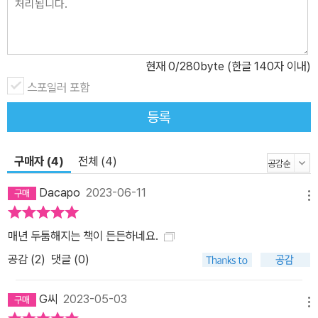
시행령> 일부 교체(2021. 12. 8. 시행) 기타 ― R/r의 한글 표기 <아
르>와 <알> 복수 인정에 따른 내용 수정 ― <터키> 국명이 <튀르키
예>로 변경됨에 따른 내용 수정
현재
0
/280byte (한글 140자 이내)
스포일러 포함
등록
구매자 (4)
전체 (4)
Dacapo
2023-06-11
메뉴
매년 두툼해지는 책이 든든하네요.
공감 (
2
)
댓글 (0)
G씨
2023-05-03
메뉴