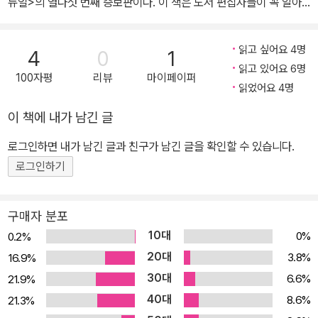
뉴얼>의 열다섯 번째 증보판이다. 이 책은 도서 편집자들이 꼭 알아
야 할 자료를 실은 매뉴얼로, 출판계뿐 아니라 다양한 편집 현장에서
꾸준히 수요가 있어 왔다. 열린책들에서는 이에 부응하고자 매해 증
읽고 싶어요 4명
4
0
1
보판을 출간하고 있다. 1~3부에는 한글 맞춤법, 표준어 규정, 외래어
읽고 있어요 6명
100자평
리뷰
마이페이퍼
표기법 등 국립 국어원에서 공표한 규정을 싣고, 그 외에도 열린책들
읽었어요 4명
에서 그동안 활용해 온 자료들을 바탕으로 편집 실무에서 자주 접하
이 책에 내가 남긴 글
는 용례를 따로 정리해 배치했다. 4부 <열린책들 편집 및 판면 디자
인 원칙>에서는 주석이나 참고 문헌 처리 등 편집상의 문제들과 열린
로그인하면 내가 남긴 글과 친구가 남긴 글을 확인할 수 있습니다.
책들에서 사용하고 있는 서체, 글씨 크기, 행간, 자간 등을 공개했다.
로그인하기
5부 <편집자가 알아야 할 제작의 기초>에서는 책이 만들어지는 전반
적인 공정을 설명했고, 제작비를 미리 계산해 볼 수 있도록 열린책들
구매자 분포
대표 도서의 제작비 계산 방식을 표로 작성하여 공개했다. 특히 이번
10대
0%
0.2%
해에는 의학 용어, 화학 용어 등 달라진 전문 용어 용례를 제시했다.
20대
3.8%
16.9%
차별적 표기 순화 용례 또한 매년 새롭게 발표되는 인권 자료들을 참
30대
6.6%
21.9%
고하여 내용을 대폭 추가했다. 그리고 제작에서 이제 거의 쓰이지 않
40대
는 쿼크익스프레스를 다룬 내용을 덜어 냈고 ,이에 대해 <머리말>에
8.6%
21.3%