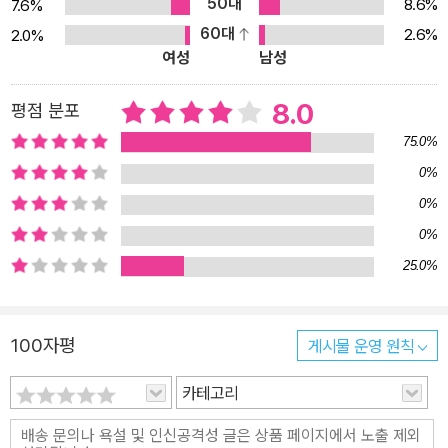
서 그 의미를 되짚어 보았다. 부록 1에서는 간기면, 저작권 계약, ISB
50대
8.6%
7.6%
N, 납본 및 <편집 체크 리스트>를 삽입하여 편집 행정 실무를 한눈에
60대
2.6%
2.0%
여성
남성
파악할 수 있도록 했다. 부록 2에서는 <저작 재산권 양도 계약서> 및
<출판권 설정 계약서>를 실었고, <각종 추천 도서 신청> 목록과 <도
8.0
평점 분포
서 정가제 Q&A>를 구성했으며, <도서 구입비 소득 공제> 관련 Q&
A 정보를 넣었다. 2022년에 개정된 「출판문화 산업 진흥법」과 시행
75.0%
령 역시 반영하여 필요할 때마다 다른 자료를 찾을 필요 없이 필요한
0%
정보를 손쉽게 얻을 수 있도록, 매뉴얼의 역할을 충실히 할 수 있도록
0%
했다. 2023년판에 달라진 것 한글 맞춤법 ― <국어사전 등재 여부에
0%
따라 띄어쓰기해야 하는 말> 내용 추가 ― <틀리기 쉬운 철자 용례>,
25.0%
<틀리기 쉬운 띄어쓰기 용례> 내용 추가 ― <차별적 표기 순화 용례
> 내용 추가, 차별 표현 세분화 ― <달라진 용어 용례> 신설 편집자
가 알아야 할 제작의 기초 ― <책 만들기> 종이 단가표 업데이트, 제
100자평
게시물 운영 원칙
작 단가 산정표 수정 ― CTP 인쇄와 필름 인쇄의 단가 차이 삭제 부
카테고리
록 2 ― <각종 추천 도서 신청> 변경 내용 반영 ― <출판문화 산업
진흥법> 일부 교체(2022. 12. 8. 시행) ― <출판문화 산업 진흥법