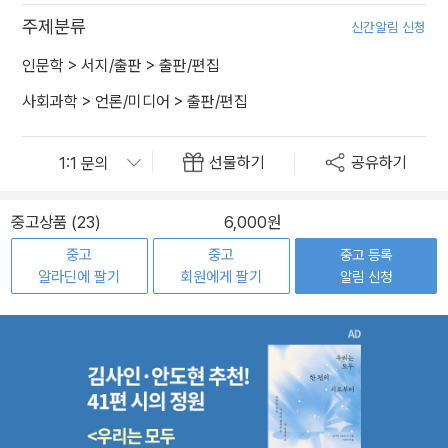
주제분류
신간알림 신청
인문학
>
서지/출판
>
출판/편집
사회과학
>
언론/미디어
>
출판/편집
선물하기
공유하기
중고상품 (23)
6,000원
중고
중고
중고 등록
알라딘에 팔기
회원에게 팔기
알림 신청