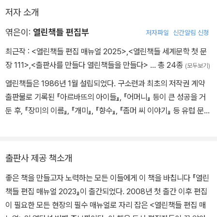
할 제작의 기초>에서는 책이 만들어지는 전반적인 공정을 설명했고,
저자 소개
제작비를 미리 계산해 볼 수 있도록 열린책들 대표 도서의 제작비 계
산 방식을 표로 작성하여 공개했다.
엮은이:
열린책들 편집부
저자파일
신간알림 신청
최근작 :
<열린책들 편집 매뉴얼 2025>
,
<열린책들 세계문학 첫 문
특히 이번 해에는 의학 용어, 화학 용어 등 달라진 전문 용어 용례를
장 111>
,
<출판사를 만들다 열린책들을 만들다>
… 총 24종
(모두보기)
제시했다. 차별적 표기 순화 용례 또한 매년 새롭게 발표되는 인권 자
료들을 참고하여 내용을 대폭 추가했다. 그리고 제작에서 이제 거의
열린책들은 1986년 1월 설립되었다. 구소련과 최초의 저작권 계약
쓰이지 않는 쿼크익스프레스를 다룬 내용을 덜어 냈고 ,이에 대해 <
출판물로 기록된 『아르바뜨의 아이들』, 『어머니』 등이 큰 성공을 거
머리말>에서 그 의미를 되짚어 보았다.
둔 후, 『장미의 이름』, 『개미』, 『향수』, 『좀머 씨 이야기』 등 유럽 문학
을 출간하며 대표적인 외국 문학 출판사로 성장했다. 영미의 대형 베
스트셀러가 지배하던 외국 소설 시장에서 열린책들은 여러 나라의 좋
은 소설들이 소개될 수 있는 여건을 만들었다. 한 작가의 모든 작품을
출판사 제공 책소개
소개하는 작가 중심 기획으로 도스토옙스키, 카잔차키스, 프로이트
좋은 책을 만들고자 노력하는 모든 이들에게 이 책을 바칩니다 『열린
등의 전집을 출간했으며, 베르나르 베르베르, 움베르토 에코, 파트리
책들 편집 매뉴얼 2023』이 출간되었다. 2008년 첫 출간 이후 편집
크 쥐스킨트, 폴 오스터, 요나스 요나손, 로베르토 볼라뇨 등의 작품들
이 필요한 모든 현장의 필수 매뉴얼로 자리 잡은 <열린책들 편집 매
을 출간하고 있다.