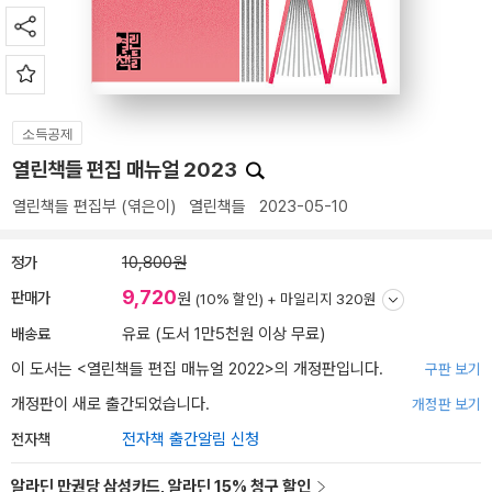
소득공제
열린책들 편집 매뉴얼 2023
열린책들 편집부
(엮은이)
열린책들
2023-05-10
정가
10,800원
9,720
판매가
원
(10% 할인) +
마일리지 320원
배송료
유료 (도서 1만5천원 이상 무료)
이 도서는 <
열린책들 편집 매뉴얼 2022
>의 개정판입니다.
구판 보기
개정판이 새로 출간되었습니다.
개정판 보기
전자책
전자책 출간알림 신청
알라딘 만권당 삼성카드, 알라딘 15% 청구 할인