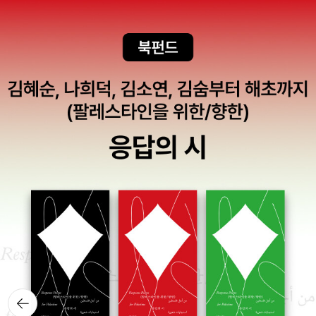
고 오히려 소설과 드라마 사이의 경계가 달군 프라이 팬 위의 버터처
럼 스스륵 녹아버렸다. 극작가 스테파노 마시니는, 내가 이탈리아어
를 아는 것도 아니고, 원본을 본 것도 아니라, 이게 운문인지 산문인지
도 구별이 가지 않는데, 그냥 마치 자유시를 쓰듯이 이야기를 툭툭 할
뿐이다. 한 스토리와 여러 명의 등장인물을 가지고 누구에게 어떤 대
사를 시킬 것인지는 전적으로 (드라마터지의 사용여하를 포함해서)
연출가가 결정할 사항이다. 또 모르지, 연출가가 배우들을 다 모아놓
고 스터디를 하는 수도 있으니. 그게 더 좋은 거 같기는 하지만 론코니
같이 콧대가 높아 보이는 먹물 연출가 같은 경우에 자만심에 기스 날
까봐 그냥 고집대로 할 수도 있고. 정말이다. 자유시 같은 스토리 말고
아무것도 없다. 이러하니 그냥 스토리를 말해야 할밖에. 2008년에
미국에서 터진 리먼 브라더스 사태는 이 투자은행의 부채 6,130억 달
러가 문제였다고 하는데 우리나라에서는, 충격이 크긴 했지만 다른
나라에 비하여 조금 덜 쇼크를 먹었다. 그건 이 사태가 터지기 십년 전
에 외환위기를 한 번 경험한 적이 있어서 외화보유에 각별한 신경을
뒤로가
기
쓴 기업과 정부가 상대적으로 건실한 재무구조를 가지고 있었기 때문