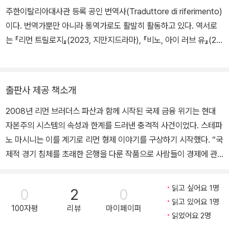
톤델리상(Pier Vittorio Tondelli Award)을 수상했다. 2004년에
둥근머리 데고와
팔고
주한이탈리아대사관 등록 공인 번역사(Traduttore di riferimento)
는 플라이아노상(Flaiano Prize)을 수상했고 ＜La Fine di Shavu
완벽한 손 사이에
팔고
이다. 번역가뿐만 아니라 통역가로도 활발히 활동하고 있다. 역서로
oth＞로 발레코르시상(Vallecorsi Prize) 후보에 올랐다. 2005?2
벽을 세워 버리면
어제까지 주식이
는 『리먼 트릴로지』(2023, 지만지드라마), 『비노, 아이 러브 유』(20
006 시즌에는 칼렌차노(Calenzano) 만초니 극장 소속 연극 센터
면을 어떻게 지폐로 바꿀 수 있을까?
풀로 손에 딱 붙여 놓은 듯했다면
18, 본북스), 『유럽의 꿈인가, 악몽인가?』(2015, 높이깊이), 『Il cuo
(Theatre Centre) 여성 극장(Theatre of Women)과 협업을 시
창문을 활짝 여니
지금은
re dell’amore e del rispetto』(공역, 2022, Atmosphere Libri)
작해 ‘우리의 삼부작(Trittico delle Gabbie)’ 프로젝트를 개발했다.
뉴욕이 미쳐 돌아간다.
갑자기
등이 있고 공저서로 『Coreano compatto』(2016, Zanichelli)가
출판사 제공 책소개
2008년 경제 위기에 뒤따른 2009년에서 2012년 사이의 사건들로
불협화음을 내는 오르골
다 떨어져 나가려고 한다.
있다.
부터 영감을 받아, 가장 야심찬 작품이자 성공적인 작품인 ＜리먼 트
군기와 깃발
다 빠져나가려 한다!
2008년 리먼 브러더스 파산과 함께 시작된 국제 금융 위기는 현대
릴로지(The Lehman Trilogy)＞를 썼다.
사람들이 거리에서 전쟁을 축하한다.
사람들이 시세에 만족 못하고
자본주의 시스템의 속성과 한계를 드러낸 충격적 사건이었다. 스테파
어디서나 에이브러햄 링컨과 함께 시위를 한다.
증권의 가치에 만족 못하고
노 마시니는 이를 계기로 리먼 형제 이야기를 구상하기 시작했다. “국
심판의 날이 밝았다.
돈을 손에 쥐려 한다, 진짜 돈을 손에 쥐려 한다.
제적 경기 침체를 초래한 은행을 다룬 작품으로 사람들이 경제에 관
공업의 북부가 정의를 원한다.
그래, 돈.
심 갖게 하고 싶었다. 리먼 브러더스 사례를 연구하면서 은행의 몰락
노예는 그만, 특권도 그만
그래, 돈.
자체는 별로 흥미롭지 않다는 것을 깨달았다. 은행의 역사는 곧 리먼
읽고 싶어요 1명
0
2
0
모두가 다 똑같다. 헌법과 권리!
돈?
가족사였고, 은행의 몰락은 리먼 가문의 몰락이었다.” -스테파노 마
읽고 있어요 1명
100자평
리뷰
마이페이퍼
함께하지 않는 자는
시니 마시니는 독자가 현실적인 경제 문제의 진짜 원인, 즉 현대 자본
읽었어요 2명
피로 대가를 치를 것이다.
주의 시스템의 속성과 작동 원리에 근접할 수 있도록 작품을 구상했