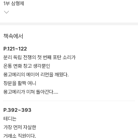
1부 삼형제
책속에서
P.121~122
분리 독립 전쟁의 첫 번째 포탄 소리가
온통 면화 창고 생각뿐인
몽고메리의 메이어 리먼을 깨웠다.
창문을 활짝 여니
몽고메리가 미쳐 돌아간다.
깃발과 군기
사람들이 거리에서 전쟁을 축하한다.
P.392~393
어디서나 제퍼슨 데이비스와 함께 시위를 한다.
테디는
반란이 일어났다.
가장 먼저 자살한
면화 생산지들이 연방에서 탈퇴한다.
거래소 직원이다.