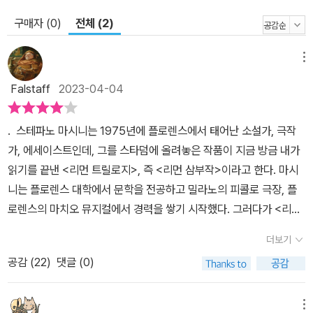
구매자 (0)
전체 (2)
메뉴
Falstaff
2023-04-04
. 스테파노 마시니는 1975년에 플로렌스에서 태어난 소설가, 극작
가, 에세이스트인데, 그를 스타덤에 올려놓은 작품이 지금 방금 내가
읽기를 끝낸 <리먼 트릴로지>, 즉 <리먼 삼부작>이라고 한다. 마시
니는 플로렌스 대학에서 문학을 전공하고 밀라노의 피콜로 극장, 플
로렌스의 마치오 뮤지컬에서 경력을 쌓기 시작했다. 그러다가 <리먼
트릴로지>를 발표하고 이게 영국과 브로드웨이에서 대박이 나 평론
더보기
가들에게 극찬을 받은 끝에 미국 브로드웨이 연극상인 토니 최우수
공감 (
22
)
댓글 (0)
연극상까지 수상했다고 한다. 이 작품은 영미 외에도 프랑스, 독일, 오
스트리아 벨기에, 스위스, 스페인, 그리스, 아르헨티나, 알제리, 멕시
코. 페루, 러시아, 그리고 당연히 우리나라에서 무대에도 올려졌다고
메뉴