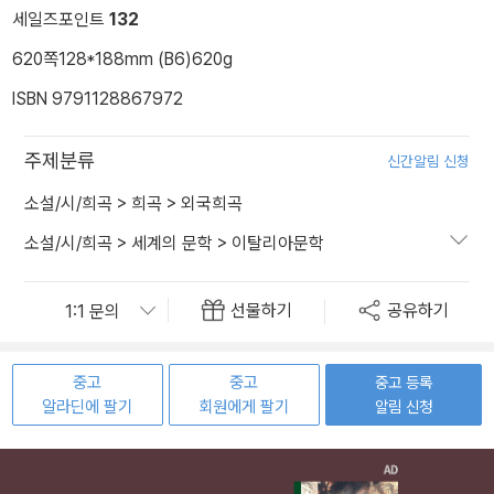
세일즈포인트
132
620쪽
128*188mm (B6)
620g
ISBN 9791128867972
주제분류
신간알림 신청
소설/시/희곡
>
희곡
>
외국희곡
소설/시/희곡
>
세계의 문학
>
이탈리아문학
선물하기
공유하기
중고
중고
중고 등록
알라딘에 팔기
회원에게 팔기
알림 신청