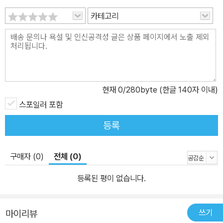
보이고 있는 NT라이브(영국국립극장 공연 영상화 프로젝트)를 통해
카테고리
2020년 한국 관객에게 처음 공개되었다. 영국국립극장은 <헤다 가
블레르>, <뜨거운 양철 지붕 위의 고양이>, <시라노 드 베르주라크
>, <오이디푸스 왕> 등 고전 혹은 고전 반열에 든 현대극을 엄선해
공연하고 이를 영상화하고 있는데, <리먼 트릴로지>도 그중 한 편이
다. 최신 이탈리아 극작품 중에서 국제적으로 가장 성공한 사례라 할
현재
0
/280byte (한글 140자 이내)
수 있는데, 특히 영국국립극장의 NT라이브 공연은 아카데미에서 <
스포일러 포함
기생충>과 경쟁했던 의 감독 샘 멘데스 연출작으로, 2022년 토니상
5개 부문에서 수상하며 작품성을 인정받았다.
등록
구매자 (0)
전체 (0)
등록된 평이 없습니다.
쓰기
마이리뷰