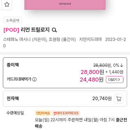
소득공제
[POD]
리먼 트릴로지
스테파노 마시니
(지은이),
조원정
(옮긴이)
지만지드라마
2023-01-2
0
종이책
28,800
원,
0%
28,800
원
+ 1,440원
24,480
원
카드최대혜택가
더보기
전자책
20,740
원
수령예상일
양탄자배송
썬데이 EXPRESS
오늘(일) 22시까지 주문하면 내일(월) 아침 7시
출근전
배송