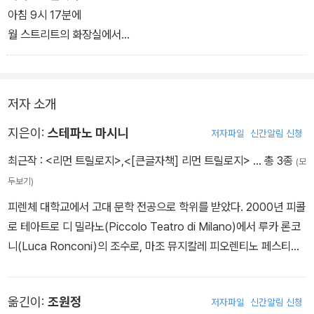
노예
아침 9시 17분에
중간층 노예
월 스트리트의 화장실에서
대지주와 농장주가 있는
입에 총구를 물고 쏘았다.
리먼 브러더스의 남부
1929년 10월 24일 목요일이다.
대농장 지역들이다.
저자 소개
미국에서 나가자, 밖으로, 도망치자
테디는 도망쳤다.
독립!
어느 순간
지은이:
스테파노 마시니
저자파일
신간알림 신청
“남부의 코튼, 북부에 안녕을 고하다”
거래소 안에서
최근작 :
<리먼 트릴로지>
,
<[큰글자책] 리먼 트릴로지>
… 총 3종
(모
갑자기
두보기)
분리 독립 전쟁의 첫 번째 포탄 소리가
모두가 팔고
피렌체 대학교에서 고대 문학 전공으로 학위를 받았다. 2000년 피콜
온통 회사 고객들 생각뿐인
팔고
로 테아트로 디 밀라노(Piccolo Teatro di Milano)에서 루카 론코
뉴욕의 이매뉴얼 리먼을 깨웠다.
팔아 치운다는 것을 깨닫자마자
니(Luca Ronconi)의 조수로, 마조 뮤지칼레 피오렌티노 페스티벌
갑자기
“도대체 오늘 무슨 날이야?”
(Maggio Musicale Fiorentino Festival)에서 국제 감독의 조수로
북부와 남부가 분리되면
팔고
일하며 연극계 경력을 쌓기 시작했다. 2005년에는 ＜L'odore Ass
리먼은 어떻게 중간에 있을 수 있을까?
팔고
옮긴이:
조원정
저자파일
신간알림 신청
ordante del Bianco＞로 이탈리아 최고 극작상인 피에르 비토리오
아무렇지도 않게
“오늘 공기 중에 뭘 풀었나?”