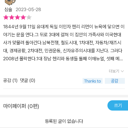
위키피디아에 쓰여 있다. 우리나라에는 서울예술대학 공연학부 교수
심술
2023-05-28
로 재직하고 있는 이탈리아 출신의 안드레아 파치오토 교수가 희곡
작품집 출간에 정성을 쏟고 있는 출판사 지식을위한지식(지만지)에
1844년 9월 11일 유대계 독일 이민자 헨리 리먼이 뉴욕에 닿으면 이
출판을 제안해 이를 받아들여 주한 이탈리아 대사관 등록 공인 번역
야기는 문을 연다.그 뒤로 3대에 걸쳐 이 집안의 가족사와 미국현대
사 조원정의 번역으로, ‘현대’ 이탈리아 극작가의 작품으로는 아마도
사가 맞물려 돌아간다.남북전쟁, 철도시대, 1차대전, 자동차/재즈시
첫 출판물이라고 한다. 파치오토 교수는 책의 해설과 작가 소개도 썼
대, 경제공황, 2차대전, 민권운동, 신자유주의시대를 지난다. 그러다
다.​ 그러나 이 책에서 제일 먼저 눈에 띄는 것, 즉 눈에 뜨일 정도를
2008년 몰락한다.1대 장남 헨리와 동생들 둘째 이매뉴얼, 셋째 메이
넘어서 정신이 번쩍 들게 만드는 건 2015년에 밀라노 피콜로 극장에
어.2대 이매뉴얼 아들인 필립, 메이어 아들인 허버트.3대 필립의 아들
서 이 작품을 공연할 때 연출을 맡은 연출가 루카 론코니가 쓴 서문이
더보기
바비.이렇게 여섯 리먼을 중심으로 이야기가 돌아간다.필립이 267~
었다. 책을 읽기 전에 정말 한 번 휘리릭 열어본 적이 있는데, 분명히
공감 (
1
)
댓글 (0)
71쪽에 걸쳐 아내 후보 열두명 품평하는 대목은영화 <쏘셜 네트워크
희곡, 드라마라고 알고 있던 작품임에도 불구하고, 화자가 한 명도 보
>에서 페이쓰북창업자 마크 저커버그(제씨 아이젠버그)가웹싸이트
이지 않아서, 이거 또 문제작, 읽어내기는커녕 읽어갈수록 뇌가 헝클
만들며 여자들 품평하는 거랑 아주 닮았다.페미니쓰트들은 짜증나실
어지거나 심하면 꼬여버려 최악의 경우에 뇌졸중이 올 정도로 부조리
쓰기
마이페이퍼 (0편)
듯.작가 마씨니가 아이디어를 빌려 온 걸까?다혈질인 이매뉴얼과 그
하거나 형이상학적 작품 아닌가 싶어 약간 쫄아 있었다는 것을 먼저
아들로 마찬가지로 말썽을 많이 일으키는 필립과 필립의 사촌이자 제
고백한다. 이런 상태에서 진짜로 연출을 한 연출가의 허리상학적 서
등록된 글이 없습니다
아버지인 메이어와는 달리 고집쎈 허버트, 필립의 아들 바비 넷이 가
문을 읽는 일은 독자로 하여금 더욱 야코가 죽게 만드는 일이었다. 요