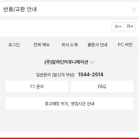
장 인상에 남는다.이런 사람들은 현실세계에서 만나면 피곤하지만 극
즘 진보적인 희곡/연극은 극작가보다 연출가와 드라마트루기(또는
반품/교환 안내
에서는 가장 눈길을 끌지.kbs라디오 최고의 클립에서 소개받았는데
드라마터지)의 비중이 더욱 중요해지는 거 같은데, 이런 경향의 대표
이 프로그램은 책에서 가장 재미난 부분만 편집해서 들려준다. 최고
적인 작품이 바로 이 <리먼 트릴로지> 아니겠나 싶다. 그러니까 희곡
의 클립이 고른 대목은 3대 바비가 이혼녀 룻 라마르를 만나는 대목
을 놓고 이것을 어떻게 연출할 것인지, 어떤 상징을 차용, 응용 또는
인데 책에서는 398쪽부터다.
창조할 것인지는 당연히 연출가의 몫이다. 연출가 론코니는 자신의
로그인
전체 메뉴
회사 소개
출판사 안내
PC 버전
연출 경향을 매우 지적으로, 독자의 기가 죽을 정도로 현학적인 표현
을 구사했다. 그랬을 뿐이다. <리먼 트릴로지>는 2008년 숨이 끊어
(주)알라딘커뮤니케이션
진 미국 4위의 글로벌 투자은행 리먼 브라더스 사의 탄생부터 쇠망까
1544-2514
지를 조망한 작품으로, 이를 “흑인 노예로 유지되던 앨라배마의 ‘라인
일반문의 (발신자 부담)
의 황금’이 결국 신성을 지닌 경제 지수가 지배하던 월스트리트의 황
1:1 문의
FAQ
혼에 도달하기까지”의 바그너적 특성을 가지고 있다고 구라를 치니,
거 참, 입담 한 번 대단하다.​ 자, 현대, 근대도 아니고 현대 이탈리아
중고매장 위치, 영업시간 안내
의 극작이라고 나처럼 쫄지 마시라. 작품의 특징은 앞에서 이야기한
바 있다. 희곡이며, 따라서 분명히 등장인물이 있고 특정 대사를 하긴
하다. 하지만 등장인물을 특정하지 않는다. 즉 누가 이런 대사를 하라
는 것도 없고, 특별한 지문도 없다. 무대에 대한 묘사도 당연히 생략하