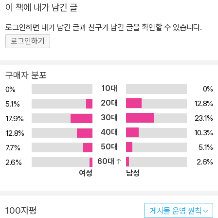
이 책에 내가 남긴 글
미국은 하나고
다. 독일 출신 이주민 리먼 형제가 미국에서 면화 판매상으로 시작해
대통령도 한 명이기 때문이다!
은행업으로 사업을 확장해 가는 160여 년에 걸친 장구한 이야기는
로그인하면 내가 남긴 글과 친구가 남긴 글을 확인할 수 있습니다.
자본주의 시스템이 세계 경제를 장악하고 지배하기 위해 어떻게 발전
로그인하기
했고, 결국 어떻게 실패했는지 보여 주고 있었다. 마시니는 방대한 자
료 연구를 바탕으로 리먼 브러더스 가족사와 자본주의 역사를 극적인
구매자 분포
대서사로 완성했다. 그러면서도 마시니는 리먼 가족이나 은행의 파
10대
0%
0%
산, 자본주의 일반에 대한 도덕적 판단은 철저히 배제했다. 누가 옳고
20대
12.8%
5.1%
그른지 지적하면서 반자본주의 메시지를 설교하는 장면은 단 하나도
30대
23.1%
17.9%
없다. 마시니에겐 잘잘못을 따지기보다는 그 본질이 무엇인지 이해하
40대
는 게 더 중요했다. 경제 시스템이 작동하는 원리라는 거대한 이야기
10.3%
12.8%
를 독자가 머리로 이해하기보다 피부로 느끼게 하기 위해 마시니는
50대
5.1%
7.7%
미시적인 이야기, 바로 리먼 브러더스 개인들의 이야기부터 시작한
60대
2.6%
2.6%
여성
남성
다. 숫자와 통계 이면에서 실제로 결정을 내리고 환경에 적응하고 내
면의 욕망과 동기를 추구하는 사람들을 보여 준 것이다. 이는 곧 “인
간에게 유익하도록 고안된 시스템이 어떻게 인간을 파멸시킬 수 있는
100자평
게시물 운영 원칙
가”라는 질문으로 이어진다. 국립극장이 영국국립극장과 제휴해 선