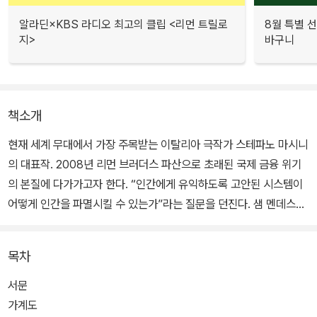
알라딘×KBS 라디오 최고의 클립 <리먼 트릴로
8월 특별 선
지>
바구니
책소개
현재 세계 무대에서 가장 주목받는 이탈리아 극작가 스테파노 마시니
의 대표작. 2008년 리먼 브러더스 파산으로 초래된 국제 금융 위기
의 본질에 다가가고자 한다. “인간에게 유익하도록 고안된 시스템이
어떻게 인간을 파멸시킬 수 있는가”라는 질문을 던진다. 샘 멘데스가
연출한 영국국립극장 공연이 2022년 토니상 5개 부문을 수상했다.
목차
서문
가계도