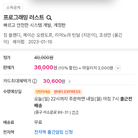
소득공제
프로그래밍 러스트
빠르고 안전한 시스템 개발, 개정판
짐 블랜디
,
제이슨 오렌도프
,
리어노라 틴달
(지은이),
조성만
(옮긴
이)
제이펍
2023-01-16
정가
40,000원
36,000
판매가
원
(10% 할인) +
마일리지 2,000원
30,600
카드최대혜택가
원
수령예상일
양탄자배송
썬데이 EXPRESS
오늘(일) 22시까지 주문하면 내일(월) 아침 7시
출근전
배송
(중구 서소문로 89-31 )
변경
배송료
무료
전자책
전자책 출간알림 신청