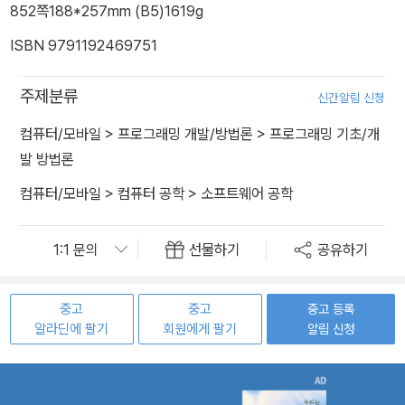
852쪽
188*257mm (B5)
1619g
ISBN 9791192469751
주제분류
신간알림 신청
컴퓨터/모바일
>
프로그래밍 개발/방법론
>
프로그래밍 기초/개
발 방법론
컴퓨터/모바일
>
컴퓨터 공학
>
소프트웨어 공학
선물하기
공유하기
중고
중고
중고 등록
알라딘에 팔기
회원에게 팔기
알림 신청