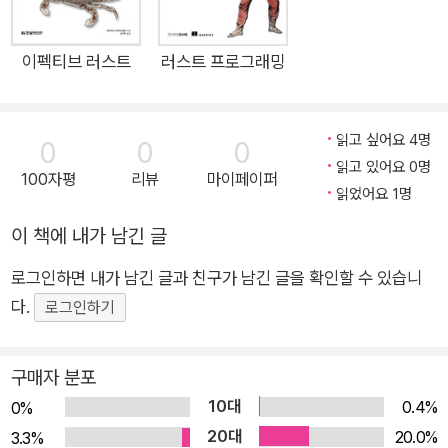
법을 배울 수 있을 것이다. · 러스트의 기본 데이터 타입 그리고
소유와 차용의 핵심 개념 · 트레이트와 제네릭을 써서 유연하고
효율적인 코드를 작성하는 법 · 데이터 경합 없이 빠른 멀티 스레
이펙티브 러스트
러스트 프로그래밍
드 코드를 작성하는 법 · 러스트의 핵심 도구: 클로저, 이터레이
터, 비동기 프로그래밍 · 컬렉션, 문자열과 텍스트, 입력과 출력,
읽고 싶어요 4명
0
0
0
매크로, 안전하지 않은 코드, 외부 함수 인터페이스
읽고 있어요 0명
100자평
리뷰
마이페이퍼
읽었어요 1명
이 책에 내가 남긴 글
로그인하면 내가 남긴 글과 친구가 남긴 글을 확인할 수 있습니
다.
로그인하기
구매자 분포
10대
0.4%
0%
20대
20.0%
3.3%