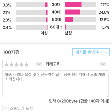
30대
27.1%
3.8%
40대
24.6%
2.1%
50대
13.8%
2.9%
60대
1.7%
0.4%
여성
남성
100자평
게시물 운영 원칙
카테고리
현재
0
/280byte (한글 140자 이내)
스포일러 포함