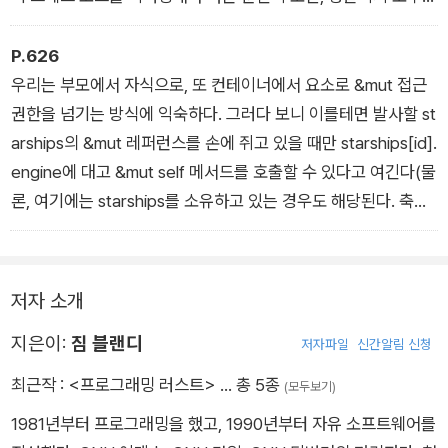
이런 도구를 손에 쥐게 둬서는 안 되겠구나 하며 자의 반 타의 반
결론을 내린다. 그리고 자신의 멀티 스레드 코드를 디버깅해야 하
P.626
는 순간이 오면 또 한 번 같은 결론에 이른다.
우리는 부모에서 자식으로, 또 컨테이너에서 요소로 &mut 접근
권한을 넘기는 방식에 익숙하다. 그러다 보니 이를테면 발사할 st
arships의 &mut 레퍼런스를 손에 쥐고 있을 때만 starships[id].
engine에 대고 &mut self 메서드를 호출할 수 있다고 여긴다(물
론, 여기에는 starships를 소유하고 있는 경우도 해당된다. 축하
해요, 일론 머스크!). 러스트는 일반적으로 부모에 대한 배타적 접
근 권한을 가지고 있지 않으면 자식에 대한 배타적 접근 권한을
가지게 만들 방법이 없으므로 이 익숙한 방식을 기본 동작으로 삼
저자 소개
는다.
지은이:
짐 블랜디
저자파일
신간알림 신청
최근작 :
<프로그래밍 러스트>
… 총 5종
(모두보기)
1981년부터 프로그래밍을 했고, 1990년부터 자유 소프트웨어를