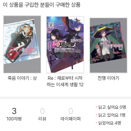
가며《인간 시리즈》,《이야기 시리즈》등을 내놓는 등 상당히 넓은 작
이 상품을 구입한 분들이 구매한 상품
품 폭을 보여 주고 있다. 쉬지 않고 달리는 작가의 멈출 줄 모르는 집
필의욕 등, 앞으로의 전개가 더욱 기대되는 니시오 이신은 명실공히
제로시대를 대표하는 작가이다.
죽음 이야기 : 상
Re : 제로부터 시작
전쟁 이야기
하는 이세계 생활 12
읽고 싶어요 0명
3
0
0
읽고 있어요 1명
100자평
리뷰
마이페이퍼
읽었어요 4명