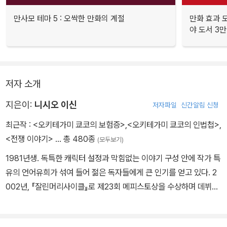
만사모 테마 5 : 오싹한 만화의 계절
만화 효과 모
야 도서 3만
저자 소개
지은이:
니시오 이신
저자파일
신간알림 신청
최근작 :
<오키테가미 쿄코의 보험증>
,
<오키테가미 쿄코의 인법첩>
,
<전쟁 이야기>
… 총 480종
(모두보기)
1981년생. 독특한 캐릭터 설정과 막힘없는 이야기 구성 안에 작가 특
유의 언어유희가 섞여 들어 젊은 독자들에게 큰 인기를 얻고 있다. 2
002년, 『잘린머리사이클』로 제23회 메피스토상을 수상하며 데뷔했
다. 『잘린머리사이클』로 시 작되는《헛소리 시리즈》는 엔터테인먼트
소설의 최고작으로 인정을 받았고, 그 후에도 정력적인 집필을 이어