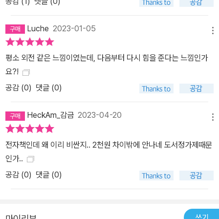
공감 (
1
)
댓글 (0)
Luche
2023-01-05
메뉴
평소 외전 같은 느낌이였는데, 다음부터 다시 힘을 준다는 느낌인가
요?!
공감 (
0
)
댓글 (0)
HeckAm_감금
2023-04-20
메뉴
전자책인데 왜 이리 비싼지.. 2천원 차이밖에 안나네 도서정가제때문
인가..
공감 (
0
)
댓글 (0)
쓰기
마이리뷰