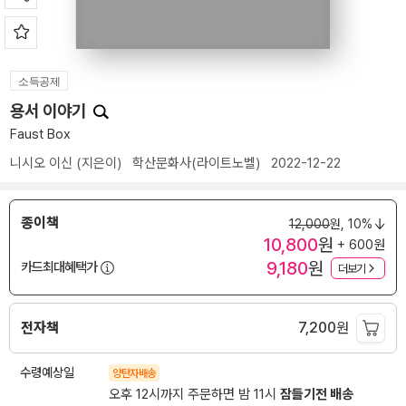
소득공제
용서 이야기
Faust Box
니시오 이신
(지은이)
학산문화사(라이트노벨)
2022-12-22
종이책
12,000
원,
10%
10,800
원
+ 600원
9,180
원
카드최대혜택가
더보기
전자책
7,200
원
수령예상일
양탄자배송
오후 12시까지 주문하면 밤 11시
잠들기전 배송