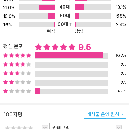
을 저렴하게 매수했으며, 상승장을 거치며 그 부동산의 가격이 3
40대
13.1%
21.6%
00~500% 뛰었다는 것이 팩트다. 단, 여기서 그들 모두가 마치
50대
6.8%
10.0%
짜기라도 한 것처럼 한목소리로 고백하는 특별한 성공비결이 있
60대
2.4%
1.6%
으니, 바로 ‘운’이다. 그렇다. 그들 대부분은 우연한 계기에 부동
여성
남성
산 공부를 시작했고, 공부하며 쌓은 지식과 모은 종잣돈으로 투자
를 실행한 시점이 마침, 부동산 가격이 저점일 때였다. 덕분에 그
9.5
평점 분포
들은 지금으로선 상상할 수 없는 가격에 알짜 부동산을 주웠고,
93.3%
그것들이 자산 형성에 크게 이바지했다. 이들의 ‘운 좋은 성공’을
0%
두고 사람들은 말한다. “다, 옛날에나 가능했던 일이지, 이제 부
0%
동산은 틀렸어!” 2004년부터 무려 18년간 부동산 투자와 강의
0%
를 해온 1세대 투자자 부동산 김사부는 이러한 분위기에 기시감
6.7%
이 든다고 말한다. 하지만 예전과 다른 게 있다면, ‘부동산 투자의
대중화’로 관련 지식수준이 올라가고 투자 성공 경험이 쌓인 만큼
부동산 시장이 장기불황에 빠질 가능성은 희박하다는 것이다. 또
100자평
게시물 운영 원칙
저평가 자산이 드물어졌기에 더욱 정석대로 투자해야 한다고 그
는 강조한다. 이 책은 2007년에 처음 출간되어 ‘부동산 투자자들
카테고리