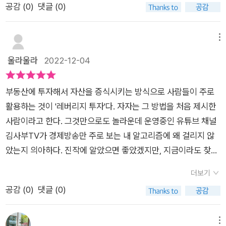
고 할 때 올려주면 되는 것이고, 만약에 그 돈을 올려줄 만큼의 값
이 있다.📚목차여는 말_또다시 쓰는 부동산 투자의 정석1장 부동
공감 (
0
)
댓글 (0)
부의 책을 이 시점에서 다시 한 번 읽어야 하는 것도 이 때문이다.
다.이렇게 20년간 투자하게 되면 총 주택 23채와 수익형 부동산
어치가 없는 집이라고 하면 그 돈을 보태어 더 좋은 집으로 이사
산 투자, 여전히 유효한가?: 불·호황에도 흔들리지 않는 투자법
무려 15년 전에 처음 출간된 “부동산 투자의 정석” 이라는 책은
10채를 보유하게 되고 매년 1억이 넘는 수익이 발생합니다. 역세
가면 되는 것이다. 라고 하셨는데 이 책에서 그 똑같은 이야기를
찾기01 주택은 향후 20년간 부족하다02 선진국의 부동산 가격
지금까지도 ‘부동산 투자자의 교과서’ ‘부동산 투자 필독서’로 불
권의 소형아파트는 선호도가 그리 높지 않아 비교적 저렴하게 투
메뉴
해서 깜짝 놀랬다.내 집 마련을 해야 한다는 고정관념을 버리라.
은 꾸준히 상승해 왔다03 정부의 유일한 경기부양 카드는 부동
리며 그 가치를 입증해가고 있다. 도서 소개를 마치면서‘부동산
자하기 좋습니다. 안정적인 레버리지를 잘 활용해야합니다. 요즘
울라울라
2022-12-04
오히려 가장 나중에 해야 하는 것이 내 집 마련이다.돈만 많으면
산이다04 주택이 남아도는 상황에도 오르는 부동산은 있다2장
투자의 정석’ 2022년 개정증보판에서는, 수많은 정책과 문화 트
금리가 높아지고 있는데 그러다보니 영끌해서 산 사람들이 대출
내 집 따위는 없어도 상관없다.내가 소유하지 않을 뿐, 얼마든지
현명한 투자자의 정석: 3,000만 원씩 4년간 투자해 여유롭게 살
렌드, 소비자의 선호도 변화에 맞춰 업데이트한 아파트, 빌라, 오
이자를 감당하지 못할정도가 되어 문제가 되고 있습니다.안좋은
내가 살고 싶은 집을 선택해서 사는 것이 가능하기 때문이다.반대
기01 3,000만 원씩 딱 4년만 투자하라02 전세 레버리지 투자에
부동산에 투자해서 자산을 증식시키는 방식으로 사람들이 주로
피스텔, 상가 등의 다양한 대상에서 최고의 수익을 내는 투자 공
일은 항상 같이 오므로, 항상 최악의 경우에 대비해야하며 감당할
로 내 소유의 집은 있지만 돈이 없으면 갑자기 목돈이 필요한 일
대한 일곱 가지 의문들| 김사부의 투자 Tip | 바뀌는 법규 속 탄생
활용하는 것이 '레버리지 투자'다. 자자는 그 방법을 처음 제시한
식을 소개하는 한편, ‘경제적 자유 달성을 위한 20년 프로젝트’
수 있을정도로 레버리지를 이용해야합니다. '전세 보증금이 꾸준
이 생겨도 돈 나올 데가 없다.유사시에 내 집을 파는 건 생각보다
하는 기회03 이처럼 단순한 투자법을 왜 따르지 못할까?04 성
사람이라고 한다. 그것만으로도 놀라운데 운영중인 유튜브 채널
를 최초로 공개한다. 보통 사람들도 언제든지, 얼마든지 성공할
히 상승할수 있는지가 기준이 된다.장기적으로 보유하면서 꾸준
어려운 일이다. 삶의 터전을 뒤로하고 다른 지역으로 떠나는 건
공적인 투자 앞에 놓인 함정을 피하는 법05 투자하기 전 알아야
김사부TV가 경제방송만 주로 보는 내 알고리즘에 왜 걸리지 않
수 있는 투자의 정석이 일목요연하게 소개되어 있는 이 책은 노후
히 현금흐름을 발생시킨다.'지금은 취득세때문에 저자가 알려준
심리적으로 힘들고 고통스럽기 까지 하다.내 집 마련보다는 시스
할 것들06 경제적 자유 달성을 위한 20년 프로젝트3장 탁월한
았는지 의아하다. 진작에 알았으면 좋았겠지만, 지금이라도 찾아
를 준비해야 하는 필자로서는 한번쯤 읽어야 할 책이 되겠다.
방식으로 매년 새 주택을 살수 없지만 이런 비정상적인 상황이 되
템을 갖추는 것이 우선이다.내 집 마련, 시스템 구축을 둘 다 할
투자자의 정석: 핵심 부동산 투자로 경제적 자유 얻기01 부동산
보아야겠다. 투자에 있어서 가장 쉽게 돈을 버는 방법은 시장의
돌아갈때까지 기다리면 됩니다.그리고 관리처분인가가 나고 철
더보기
수 있으면 더없이 좋다.하지만 자금이 부족한 경우에 해당한다면,
활황, 생각보다 길지 않다| 김사부의 투자 Tip | 재테크 동호회 친
흐름을 읽는 눈을 키우는 것이라고 생각한다. 그러면 하락장에서
거된 재개발 지역의 조합원 입주권이나 오피스텔은 몇채를 사도
공감 (
0
)
댓글 (0)
내 집 마련이 아닌 시스템 구축을 우선하는 방향으로 계획을 세워
구를 믿지 마라따지지 말라고? 따져야 할 건 따져라!02 핵심 부
저가에 매수한 물건이 최고로 좋은 물건이 아니더라도, 왠만한 물
4.6% 취득세로 동일하여 입주권이나 오피스텔을 살수 있습니
라.자산이 늘어나면 이익의 절반은 나라의 것이라고 생각하는 것
동산을 매수하기 힘든 현실적인 이유| 김사부의 투자 Tip | 지방
건은 다 가격이 오르는 상승장에서 꽤 수익을 가져다 줄 수 있기
다.고수들은 적당한 타이밍이 오면 하는 투자들이 나와있습니다.
이 마음이 편하다.세금을 50%씩 낸다고 해도 자산을 증식시키
에도 핵심 부동산이 있나요?03 부동산 시장 향후 20년을 좌우할
때문이다. 그런 의미에서 '돈은 결코 그런 공식을 따르지 않는다.
메뉴