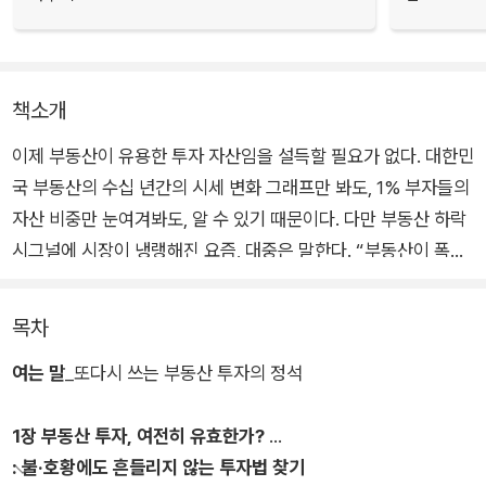
책소개
이제 부동산이 유용한 투자 자산임을 설득할 필요가 없다. 대한민
국 부동산의 수십 년간의 시세 변화 그래프만 봐도, 1% 부자들의
자산 비중만 눈여겨봐도, 알 수 있기 때문이다. 다만 부동산 하락
시그널에 시장이 냉랭해진 요즘, 대중은 말한다. “부동산이 폭락
한다는데, 지금 투자를 하라고?” “상승장을 지나며 가격이 엄청
올라버렸는데, 어떻게 집을 사?” 이때 기억해야 할 것은, 전설적
목차
인 가치투자자 찰스 멍거의 명언이다. “대중을 따라 하는 것은 평
여는 말
_또다시 쓰는 부동산 투자의 정석
균으로 후퇴하겠다는 것이다.”
1장 부동산 투자, 여전히 유효한가?
대중의 투자 열기가 식어가는 시점이야말로 투자 고수들이 시장
: 불·호황에도 흔들리지 않는 투자법 찾기
에서 ‘좋은 물건’을 줍는 때다. 이 시대 유명 투자 고수들의 스승