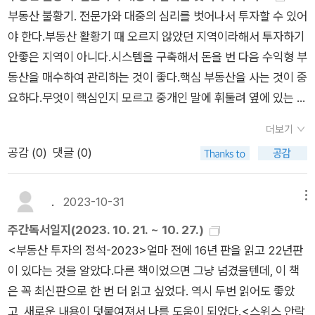
부동산 불황기. 전문가와 대중의 심리를 벗어나서 투자할 수 있어
를 알 수 있는 대목이다.자신은 잘 사는 사람이다. 부자는 아니더
부동산에 관련 정확한 이야기, 부통산 정석을 적은 책이다. '일은
파트로 구분할 수 있는데, 전반부는 재테크 책은 늘 그렇듯 마인
야 한다.부동산 활황기 때 오르지 않았던 지역이라해서 투자하기
라도 필요할 때 잘 쓰고 원하는 걸 살 수 있는 여건이 된다.돈 자
적당히 하고 나머지필요한돈은 투자한 부동산이 알아 벌어다준
드 셋과 관련된 내용과 보편적으로 알려진 부동산 관련 썰을 논리
안좋은 지역이 아니다.시스템을 구축해서 돈을 번 다음 수익형 부
랑은 할 필요가 없는 것이고, 해서도 안되는 것이다.자식들도 현
다' 는 방식의 시스템을 구축하는 비결을 가르쳐 준다.📖펴낸곳
적으로 해석해 놓았다. 아직도 한국 부동산이 조만간 일본을 따라
동산을 매수하여 관리하는 것이 좋다.핵심 부동산을 사는 것이 중
재에도 즐겁게 살고, 미래도 꾸준히 준비하는 그런 삶을 살기를
ㅣ (주)알에이치 코리아,도서협찬 ,부동산투자의정석 ,부투정 ,부
폭삭 망할 것 같다는 생각이 든다면 주의깊게 읽어야 할 필요가
요하다.무엇이 핵심인지 모르고 중개인 말에 휘둘려 옆에 있는 비
바란다.내 아이들에게도 이런 말을 해주고 싶다. 잘 사는 사람으
동산김사부 ,부동산재테크 ,부동산 ,재테크 ,경제공부 ,경제적자
있다. 중반부는 레버리지 투자의 방법을 소개하면서, 일반인과 투
핵심 아파트 사면 안된다.핵심 부동산을 과도하게 오른 가격에 사
로 기억되고 싶다.
유 ,RHK북클럽
자 고수는 어떤 점에서 큰 차이가 있는지 자세하게 기술하고 있
더보기
도 안된다.새것 (재건축. 분양권 등에 관심을 가져야 한다. 재개발
다. 반드시 고수가 되지는 않더라도 지금 처럼 혼란한 시기에 무
공감 (
0
)
댓글 (0)
보다 재건축이 거래가 잘 되고 진행이 잘된다.)새것.역세권. 소형.
엇부터 해야할지 고민이라면 참고해볼 필요가 있다. 그리고 후반
강남권. 임대료가 오를 아파트에 주목하라저평가된 물건은 다른
부는 대표적인 부동산 투자 대상이라고 할 수 있는 아파트, 재건
지역 또는 다른 대상과 비교해서 찾고, 저평가된 주요 이유를 1-2
.
2023-10-31
메뉴
축, 분양권, 오피스텔, 단독주택, 상가주택, 상가에 투자할 때, 저
개 내에서 찾는다. 그 주요 원인이 해결되는 시점을 파악하여 투
자가 생각하는 투자의 정석을 상세히 정리해 두었다. 시간이 없는
주간독서일지(2023. 10. 21. ~ 10. 27.)
자할 수 있다. 저평가에서 벗어나 가격이 오를 시점을 찾을 수 있
사람은 전반부와 후반부만 주의깊게 읽어봐도, 분명 이전과 다른
<부동산 투자의 정석-2023>얼마 전에 16년 판을 읽고 22년판
기 때문.🙂아파트 투자의 정석1. 대단지2. 학군 고려(동네에서 선
시야를 가질 수 있을 것이라 생각한다.​마지막 에필로그 부분에서
이 있다는 것을 알았다.다른 책이었으면 그냥 넘겼을텐데, 이 책
호하는 학군)3. 로열동로열층(남향 상층부 탁트인전망 무소음 전
김원철 저자의 자녀들과 나눈 대화내용을 적은 부분이 있다. 끝
은 꼭 최신판으로 한 번 더 읽고 싶었다. 역시 두번 읽어도 좋았
철과가까이)4. 중소형 면적 85m^2이하를 고려5. 역세권6. 기반
부분에서 이런 내용이 나온다. '매일 무엇을 하며 놀지 고민하는
고, 새로운 내용이 덧붙여져서 나름 도움이 되었다.<스위스 안락