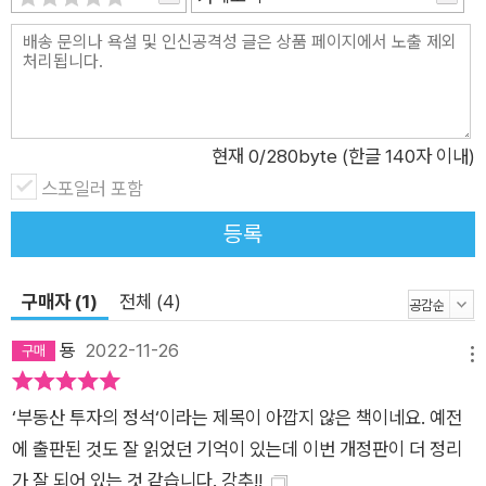
의 교과서’라는 별명이 붙으며, 지금까지도 수많은 온라인 투자
카페와 오프라인 모임에서 필독서로 소개되고 있는 《부동산 투자
의 정석》의 2022년 개정증보판이다. 부동산 김사부는 은행 대출
대신 부동산의 전세 보증금을 활용하는 이른바, ‘전세 레버리지
투자’를 15년 전 책에서 최초로 소개하여 소액으로도 부동산에
현재
0
/280byte (한글 140자 이내)
투자할 수 있는 창의적인 방식을 전파했다. 그의 방식대로 투자해
스포일러 포함
엄청난 성공을 거둔 이들이 이 시대 투자 고수로 등극한 지금, 부
등록
동산 김사부는 새롭게 손질한 ‘경제적 자유 달성을 위한 20년 프
로젝트’를 이번 개정증보판에서 처음 공개한다. 그는 말한다. “부
구매자 (1)
전체 (4)
는 지식에 달려 있다”고, 다만 “특정 시점, 특별한 누군가에게만
통하는 공식은 ‘정석’이 아니므로 이럴 때일수록 교과서로 돌아가
둉
2022-11-26
메뉴
야 한다”고. 당신이 행운은 준비된 자에게 찾아온다는 그 흔한 진
리를 믿는다면, 이 책 한 권을 읽는 준비만으로도 ‘운’을 충분히
‘부동산 투자의 정석‘이라는 제목이 아깝지 않은 책이네요. 예전
붙잡을 수 있을 것이다. “부동산 투자, 여전히 유효한가?” 아파
에 출판된 것도 잘 읽었던 기억이 있는데 이번 개정판이 더 정리
트, 상가, 오피스텔, 재건축… 부동산 투자 에센스 부동산 투자, 여
가 잘 되어 있는 것 같습니다. 강추!!