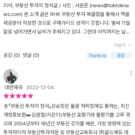
투자자들의 몫이라는 거네요.​즉, 부동산을 통해 꾸준히 돈이 나오
로 옮기고가 하는 수요 또한 늘 존재한다.혼인, 다문화 가정, 고령
부동산 경기가 하락하고 장기화되는 건 장기침체의 시작이 아니
리아, 부동산 투자의 정석글 / 사진 : 서원준 (news@toktokne
는 시스템을 구축한 뒤 거기서 나오는 자금으로 그 시점에 가장
인구의 증가로 2040년까지 가구수가 늘어날 것이다. (통계청 발
라 투자자 입장에서 기회가 오는 것임을 알 수 있다.​그래서 지금
ws.com) 본 소개 글은 RHK 부동산 투자 북클럽을 통해서 책을
적합한 대상을 찾아서 재 투자하는 것! 입지, 학군 이런 기본에 충
표)지하주차장 연결, 드레스룸 등 주거문화가 빠르게 바뀌면서
이 기회라고 합니다.​부동산 하락기라고 모두가 말할 때야 마로 부
제공받아 작성한 것으로 구매가이드 성격이 강합니다. 벌써 11월
실한 아파트부터 다시금 살펴봐야겠습니다.​부동산 투자의 정석
신규 주택에 대한 수요가 영원할 수 밖에 없다.이전에 불편한 줄
동산 투자 공부를 해야하는 적기로 생각합니다.​이 책을 읽다보면
말로 넘어가면서 날씨가 추워지고 있다. 그런데 아직까지는 날씨
은 책 제목처럼, 부동산 투자의 정석, 아파트 투자의 정석을 알려
모르고 살았지만, 이제는 없으면 얼마나 불편한지 알게 되었기 때
저자의 엄청난 통찰력을 흡수하게 됩니다.​부동산 투자 시장에서
가 아직은 일교차가 굉장히 심하다. 이럴 때 주의해야 하는 것이
주는데요 하지만 부동산 투자는 끊임없이 변화함으로 이 책을 통
문이다.이 책은 전세레버리지 투자에 대한 부분을 상당페이지 할
더보기
20년이상 살아남은 저자의 내공을 이 책한권으로 배울 수 있다
바로 감기와 코로나19가 되겠다. 감기와 코로나19는 구분하기가
해 정석을 잘 숙지하여 이를 기본으로 삼되, 변화하는 시장에 맞
애하여 다루고 있으며, 매년 3천만원의 투자 자금을 모으라고 한
공감 (
0
)
댓글 (0)
니 정말 좋은 것 같습니다.​부동산 투자 공부를 시작했다면 이 책
쉽지 않다. 따라서 둘 다 조심하는 것이 좋겠다. 필자는 부동산 투
게 그 시점에 가장 맞는 전략은 무엇일지, 가장 유리한 투자 대상
다.무슨 일이 벌어진다고 해도 2년 마다 전세가 오르는 지역은 반
을 꼭 한번 읽어보기를 추천드립니다.
자가 무엇인지 전혀 모른다. 신문, 방송 등 매스 미디어들을 통해
은 무엇일지를 끊임없이 공부해서 자신의 상황에 맞는 투자를 포
드시 있고, 그 지역이 어디인지 알기 위해 노력하고 공부해야 한
서 “부동산 투기” 라는 말은 들어 보았으나 “부동산 투자” 라는
메뉴
기하지 않고 꾸준히 해야 하는 것이 이 책의 결론이 아닐까 생각
다.특히 불황이 있을 때 투자할 수 있는 부동산이 만들어진다. 미
표현은 좀 낯선 단어이다. 그레서 이 책의 서평단으로 활동하게
대한제국
2022-12-04
됩니다.​벌써 12월 29일입니다.내년, 부동산 전망이 궁금하신 투
래에도 여전히 수요가 몰릴 지역을 찾는 것이다.역세권, 소형아파
되었다는 문자를 받고서 “부동산 투자가 도대체 무엇이길래 이런
자자분들이 계신다면, 상승장에도 물론 하락장에도 통하는 부동
트 추천.갭투자와 전세 레버리지 투자는 다르다.전세가와 매매가
책을 썼을까” 라는 질문을 던지게 되었다. 수학책 중 가장 많이
산 책의 클래식, 부동산 투자의 정석을 읽어 보시라 권해드리며,
차이가 적은 부동산에 투자한다는 점에서는 유사하지만전세 레
📓『부동산 투자의 정석』상승장은 물론 하락장에도 통하는, 최신
봤던 책을 꼽으라면 단연 “수학의 정석”을 꼽을 수 있겠다. “수학
이 책의 리뷰를 마칩니다
버리지 투자 - 전세 보증금이 꾸준히 상승할 수 있느냐갭투자 -
개정증보판✒️김원철(지은이)부동산 호황기와 불황기를 고루 겪
의 정석”, 오래간만에 듣는 분도 많을 것이다. “수학” 이란 학문에
매매가가 상승할 것이냐 를 차이에 둔다.전세가와 매매가 차이가
으며 2004년부터 18년간 부동산 강의를 해온, 가장 영향력 있는
서 나오는 다양한 공식 및 응용문제들을 다룬 책이다. 그런데! 이
작은 물건들 중 대부분은 특별한 호재가 없는 지역에 있는 경우가
투자자이자 부동산투자자문 및 부동산교육회사 ㈜골드에듀 대