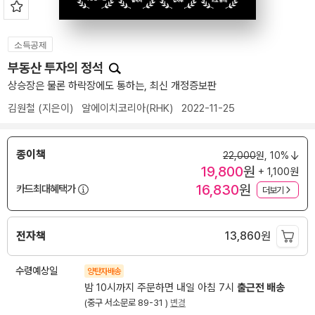
소득공제
부동산 투자의 정석
상승장은 물론 하락장에도 통하는, 최신 개정증보판
김원철
(지은이)
알에이치코리아(RHK)
2022-11-25
종이책
22,000
원,
10%
19,800
원
+ 1,100원
16,830
원
카드최대혜택가
더보기
전자책
13,860
원
수령예상일
양탄자배송
밤 10시까지 주문하면 내일 아침 7시
출근전 배송
(중구 서소문로 89-31 )
변경