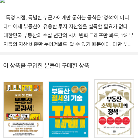
고덕래미안힐스테이트를 비롯한 서울의 미분양이 큰 수익이 된
다는 점, 2016년 분당의 폭등 등을 예측하여 대중이 모르는 투자
“특정 시점, 특별한 누군가에게만 통하는 공식은 ‘정석’이 아니
가치를 미리 발견했으며, 2017년에는 둔촌주공에 1억 원으로 투
다!” 이제 부동산이 유용한 투자 자산임을 설득할 필요가 없다.
자하는 방법을 공개해 화제가 되었다. 또한 용인과 대전, 창원 등
대한민국 부동산의 수십 년간의 시세 변화 그래프만 봐도, 1% 부
의 지역에서 2000만~3000만 원의 소액으로 투자하는 방법을
자들의 자산 비중만 눈여겨봐도, 알 수 있기 때문이다. 다만 부동
알려주어 많은 투자자의 희망이 되기도 했다. 저서 『부동산 소액
산 하락 시그널에 시장이 냉랭해진 요즘, 대중은 말한다. “부동산
투자의 정석』특별 부록에서 언급했던 단지들은 1년 만에 평균 25
이 폭락한다는데, 지금 투자를 하라고?” “상승장을 지나며 가격
0%, 최대 412%의 상승률을 달성하면서 책을 따라만 해도 큰 수
이 상품을 구입한 분들이 구매한 상품
이 엄청 올라버렸는데, 어떻게 집을 사?” 이때 기억해야 할 것은,
익을 낸다는 사실이 입증되었다. 평범한 사람도 쉽게 승률 높은
전설적인 가치투자자 찰스 멍거의 명언이다. “대중을 따라 하는
투자를 할 수 있도록 ‘맘 편하고 우수한 투자’ 모임을 통해 20년
것은 평균으로 후퇴하겠다는 것이다.” 대중의 투자 열기가 식어
이상 강의를 해오고 있으며, 많은 이들의 ‘인생 멘토’로 불린다.
가는 시점이야말로 투자 고수들이 시장에서 ‘좋은 물건’을 줍는
저서로는 『부동산 투자의 정석』과 『부동산 소액 투자의 정석』
때다. 이 시대 유명 투자 고수들의 스승이자 활황과 불황을 두루
『코로나 이후, 대한민국 부동산』 등이 있다.
거친 1세대 투자자 부동산 김사부의 책을 읽어야 하는 것도 이 때
문이다. 무려 15년 전에 처음 출간된 《부동산 투자의 정석》은 지
금까지도 ‘부동산 투자자의 교과서’ ‘부동산 투자 필독서’로 불리