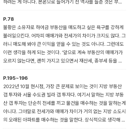
하려는 게 아니다. 본론으로 들어가기 전 역사를 들춘 것은 부동
산이 투자 가치가 있는지 아닌지를 심도 있게 고민하거나 살펴보
지도 않고 그저 ‘이제 부동산 신화는 끝났어’라고 쉽게 치부해 버
P.78
리면 과거처럼 뼈아픈 후회를 할 수도 있다는 이야기를 하고 싶어
불황은 소유자로 하여금 부동산을 매도하고 싶은 욕구를 강하게
서다. 그럼 본론으로 들어가서 장 제목에 대한 답을 하겠다. 부동
불러일으킨다. 어차피 매매가와 전세가의 차이가 크지도 않다. 그
산 투자는 2022년인 지금 여전히 유효할 뿐만 아니라, 10년이
러니 매도해 봐야 큰 이익을 얻을 수 있는 것도 아니다. 그런데도
지나고, 20년, 30년이 지나도 여전히 유효할 것이다. 왜 그런가?
이런 생각을 하게 되는 것이다. ‘앞으로 계속 부동산의 매매가가
그 이유는 다음과 같다. / 1장_부동산 투자, 여전히 유효한가?
오르지 않는다면, 괜히 가지고 있으면서 재산세, 종부세 등을 낼
필요가 없잖아. 그러는 것보다는 팔아버리는 것이 낫지!’ 사실 현
명한 투자자들에게는 바로 이런 시점이 매수 타이밍이다. 그런데
P.195~196
일반 투자자들은 거꾸로 생각한다. 이제 앞으로 오를 일이 없으니
2022년 10월 현시점, 가장 큰 문제로 보이는 것이 지방 부동산
당장 손에 쥐는 것이 별로 없어도 부동산을 팔아야겠다고 말이다.
갭 투자와 서울 수도권 빌라 갭 투자다. 여기서 말하는 지방 부동
그리고 이 순간이 바로, 부가 일반 투자자들에게서 현명한 투자자
산 갭 투자는 단순히 전세를 끼고 물건을 매수하는 것을 말하는게
들의 손으로 옮겨지는 순간이다. / 2장_현명한 투자자의 정석
아니다. 그야말로 전세가와 매매가 차이가 거의 없는 지방 소도시
의 오래된 아파트를 매수하는 것을 말한다. 상식적으로 생각해 봐
야 한다. 부동산 가격은 왜 오르는가? 두 가지다. 하나는, 그 부동