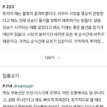
산을 ‘소유’하고 싶어 하는 사람이 많아서다. 또 하나는, ‘이용 가
P.223
치’가 있어서다. (중략) 이용 가치는 어떤가? 소유하고 싶은 사람
투자의 때는 불황의 끝자락쯤이다. 아무리 시장을 열심히 관찰한
은 많지 않은데도 가격이 오른다. 그러다가 이용 가치가 떨어지거
다고 해도 언제 상승이 올지를 정확히 예측하기는 힘들다. 설령
나 이용하려는 사람이 줄어들면 어떻게 되겠는가? ‘소유’는 물론
상승이 시작되는 때를 알았다고 해도 이때는 좋은 물건을 잡기가
‘활용’의 측면에서도 외면받게 된다. 따라서 이용 가치가 있는 부
대단히 힘들다. 시장의 분위기가 바뀌면 모든 게 순식간에 바뀌기
동산일 경우, 이를 ‘이용하고자 하는 사람들’이 장기적으로 계속
때문이다. 가격도 순식간에 오르기 십상이다. 기억하자. 투자란
있을 거란 확신이 들 때만 투자해야 한다. / 3장_탁월한 투자자의
반드시 불황의 끝자락에서 해야 한다. 활황이 시작됐을 때 투자하
정석
겠다는 건 이미 늦은 것이다. 그다음 중요한 건 이때 자금이 있어
더보기
야 한다는 것이다. 일반적인 투자자들은 때를 기다리지 못하고 그
저 빨리 돈을 벌고 싶다는 욕심 때문에 부동산 활황장에서 돈을
밑줄긋기
다 써버려 자금이 없다. 자금이 없으면 투자의 성패를 가르는 결
정적인 순간을 알게 되었다고 해도 아무 소용이 없다. 불황에서
P.114
dreamsejin
활황으로 넘어가는 결정적인 순간, 투자할 수 있는 자금을 반드시
핵심 부동산은 우선 리스크에 강하다. 어떤 상황에서도 덜 무너지
준비하라. / 4장_투자 고수의 정석
고, 설령 무너진다고 해도 빠르게 회복한다. 장기적으로 볼 때도
평균보다 훨씬높은 상승률을 보인다. 따라서 세월이 지날수록 핵