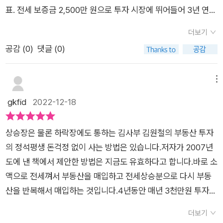
번에 소개하는 책은 제목이 “부동산 투자의 정석” 이다. 즉, 부동
많다.부동산 활황기가 되어서 차이가 작아진 것 일 뿐, 계속해서
표. 전세 보증금 2,500만 원으로 투자 시장에 뛰어들어 3년 연속
산을 투자하는 방법에 대해서 설명하고 있는 책으로 추측된다. 필
매매가가 상승하려면 부동산 활황기가 이어져야 하는데 과연 그
1,000%라는 거짓말 같은 수익률을 거두며 성공적인 투자자 대
자가 출판사의 책 소개를 요약 정리해서 설명하겠지만, 처음에 볼
더보기
럴 수 있을까?단기간에 얼마의 수익을 얻는 것보다 자산의 규모
열에 합류했다. 아파트, 토지, 분양권, 상가, 경매 등 부동산의 다
때 전혀 모르는 내용이 대부분이었다. 경제, 경영 관련 책을 여러
공감 (
0
)
댓글 (0)
를 늘리는 데 집중하는 것이 더 현명한 투자이다.가치, 정책, 규제
양한 대상에 투자한 경험을 토대로 2007년에 처음 집필한 《부동
권 읽고 소개했건만 이런 경우는 드물기에 화들짝 놀랄 수밖에 없
를 공부하고 찾으면서 기다린다.1년에 하나, 없으면 2년에 하나
산 투자의 정석》에서 전세 보증금을 레버리지로 활용하는 투자법
었다. 정보 부족을 탓할 수밖에 없는 상황이었다. 그리고 한 가지
는 충분히 찾을 수 있다.2022년 현재 가장 큰 장벽은 취득세이
을 국내 최초로 공개했다. 소액으로도 시도할 수 있는 기발한 투
메뉴
더, 15년전에 이 책이 출간되었고 부동산 투자 필독서 였다는 것
다. 취득세가 8~12%라는 것이 매우 비정상적인 상황이라는 걸
자법은 부동산 투자 대중화에 영향을 미쳤으며, 책이 입소문을 타
gkfid
2022-12-18
도 처음엔 전혀 이해를 못하다가 나중에 책을 찬찬이 읽어보고 나
생각하고 기다리라.비정상적인 상황은 원래대로 돌아가기 마련
면서 수많은 투자 사이트와 카페에서 ‘필독서’, ‘교과서’로 불리며
서야 무릎을 탁 치게 되었지만 그 때는 너무 늦어버렸다. 부동산
이다.개념을 정확하게 이해하고 유연한 사고를 하는 것이 핵심.이
이제 세 번째 개정판을 내게 되었다. 이 시대 걸출한 부동산 전문
이 유용한 투자 자산임을 설득할 필요가 없다. 대한민국 부동산의
상승장은 물론 하락장에도 통하는 김사부 김원철의 부동산 투자
책에선 경제적 자유 달성을 위한 20년 프로젝트를 2단계로 나눠
가를 배출하는 데도 크게 기여한 부동산 김사부는, 보통의 재능과
수십 년간의 시세 변화 그래프만 봐도, 1% 부자들의 자산 비중만
의 정석평생 돈걱정 없이 사는 방법은 있습니다.저자가 2007년
서 소개하는데10년에 거쳐 연간 1억원 이상의 투자자금이 계속
자산을 가진 사람들이 쉽게 접근해 승률 높은 투자를 꾸준히 할
눈여겨봐도, 모두 알 수 있다. 전설적인 가치투자자 찰스 멍거는
도에 낸 책에서 제안한 방법은 지금도 유효하다고 합니다.바로 소
나오는 상태1단계에서 만들어진 투자자금으로 수익형 부동산을
수 있는 ‘맘 편하고 우수한 투자(맘우투)’를 지향하는 한편, 돈과
“대중을 따라 하는 것은 평균으로 후퇴하겠다는 것이다.” 라는 명
액으로 전세껴서 부동산을 매입하고 전세상승분으로 다시 부동
매입하는 것한참 대학원 입시 준비를 할 때 연희동의 고급빌라에
행복한 삶에 관한 철학적 고민을 전파함으로써 많은 이에게 부동
언을 남겼는데 지금도 간혹 대중의 분위기에 편승하는 사람들이
산을 반복해서 매입하는 것입니다.4년동안 매년 3천만원 투자해
레슨을 받으러 다녔었는데 그 때 교수님이 해주신 말씀이 있다.집
산 전문가를 넘어 ‘인생 멘토’로 평가받고 있다. 지은 책으로는
있다. 대중의 투자 열기가 식어가는 시점이야말로 투자 고수들이
서 한채씩 사게되면, 그 이후로는 자금을 투입하지 않더라도 전세
은 굳이 없어도 된다고, 돈이 있으면 집주인이 전세금을 올려달라
《부동산 소액 투자의 정석》, 《코로나 이후, 대한민국 부동산》 등
더보기
시장에서 ‘좋은 물건’ 들을 줍는 때다. 1세대 투자자 부동산 김사
상승분으로 신규 주택이나 수익형 부동산을 매입할수 있게 됩니