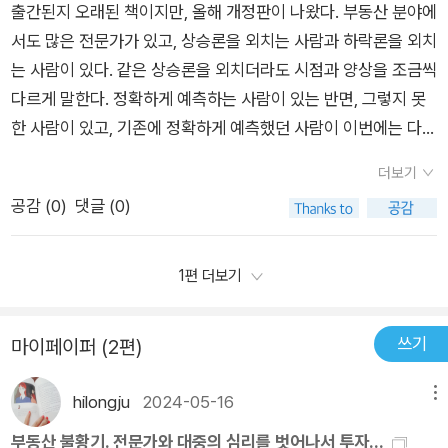
버릴줄 알아야 함버린 물건이 혹여 대박이 난다고 해도 다음 기회
시 내견해에 대해 스스로에게 또 묻는다.다시 물어도 '부동산 투
정책 등과 더불어 타당성있게 설명해주는 책은 거의 유일무이한
출간된지 오래된 책이지만, 올해 개정판이 나왔다. 부동산 분야에
로 할 수 있는 방법이라꽤 빠른 시간동안 읽어볼 수 있었다.1년동
를 기다릴 줄 알아야 함이 책의 전반적인 내용은 투자로써의 부동
자가 여전히 유효하다;는 견해에 대해서는 이견이 없다.어떠한 경
것 같다. 한가지 설명을 한 후, 관련하여 들 수 있는 의문점이나
서도 많은 전문가가 있고, 상승론을 외치는 사람과 하락론을 외치
안 모은 3천만원의 종잣돈으로 전세낀 부동산을매년 1채씩 구입
산을 정의해주는 느낌이었다. 투기가 아닌 투자.최근 부동산은 투
우에도 '오르는 부동산'은 반드시 존재하기 때문이다.따라서 나는
대부분의 사람들이 그것을 지키지 못하는 심리적 이유 등을 모두
는 사람이 있다. 같은 상승론을 외치더라도 시점과 양상을 조금씩
하기를 딱 4년만 하라.2년에 한번씩 나오는 전세보증금 상승분
기재로 변질 된 느낌이 매우 강하게 들었는데 책에서 그 중심을
더 열심히 투자에 임한다.🔖당신의 인생에도 이런 일이 생기길
설명해주고 있어서 책을 덮고나면 고개가 끄덕여진다.부동산 투
다르게 말한다. 정확하게 예측하는 사람이 있는 반면, 그렇지 못
약2천만원으로 그와 비슷한 부동산을 다시 구입한다. 이렇게 10
잘 잡아주었다.부동산 투자의 때는 불황의 끝자락쯤이다.활황으
바라는가? 정말 그렇게 되길 바란다며 꿈만 꾸고 있어서는 안된
자에 있어서 가장 기본이 될 만한 내용이 꼼꼼히 정리된 책이다.
한 사람이 있고, 기존에 정확하게 예측했던 사람이 이번에는 다소
년을 한다.이 방법에 대한 설명과 함께반문할 질문에 대한 답을
로 넘어가는 결정적인 순간 투자할 수 있는 자금을 반드시 준비하
다.꾸역꾸역 돈을 모아가며 위기가 오기만을 기도하고 있을 수만
이 책에서 안내해주는 내용을 교과서삼아 여러번 숙지한 후 좋은
틀린 전망을 내놓기도 한다. 그만큼 부동산 투자는 정답이 없고,
하나씩 풀어서 소개하고 있어논리적으로 고개를 끄덕이며 읽어
더보기
라.투자의 때를 알려주는 신호1. 부동산 불황기가 3년 이상 지났
도 없다. 시스템을 갖추자.시스템만 있으면 이위기의 순간 빛을
부동산을 찾는 안목을 기르기 위한 노력을 꾸준히 한다면, 상승장
말 그대로 예측을 하는 것이기 때문에 얼마든지 틀릴 수도 있다.
나갈 수 있었다.이 계획대로 된다면 좋지만 책에서는 주변환경문
공감 (
0
)
댓글 (0)
을 때2. 미분양 물량 사상 최대 증가3. 분양 물량 역대 최저4. 경
발하는 주인공이 될수 있다. 이런 신화를 만들어 낼 수 있는 이 막
과 하락장에 상관 없이 오르는 부동산을 찾는 고수가 될 수 있을
우리는 무조건 이런 말들을 맹신할 것이 아니라, 어느 정도 참고
제로되지 않는다면 포기하지말고 단지 시기만 늦어질 뿐이라고
매 낙찰가율 사상 최저5. 전세가율 사상 최고치 근접6. 중개소 폐
강한투자법을 어찌 거부 할수 있겠는가 ?🔖핵심에 집중하라. 대
것이라는 확신이 든다.
해서 나만의 길을 가는 재테크를 해야하는 것이다. 그러나 나는
생각해야 한다.요점은 포기하지 않는것이다.아파느, 재건축, 분양
업 속출7. 정부의 부동산 활성화 대책 등장아파트, 재건축, 분양
중을 따라가고 싶은 마음을 억누르라,핵심 부동산에 집중하면 ,설
김원철 저자의 책을 오래전부터 봐왔고, 그의 전망도 100% 옳다
1편 더보기
권, 오피스텔, 단독주택,상가주택, 상가투자 데 대한 조언까지정
권, 오피스텔, 단독주택, 상가주택, 상가 까지 이 책을 다 받아써
사좋지 않은 시점에 매수했다 치더라도 세월이 지난후 최소한 보
고는 할 수 없지만, 분명한 것은 현존하는 전문가들 중에서는 주
리되어 있어서초보 투자자가 보기에도 어렵지 않게 변하지 않는
도 모자랄 만큼의 알찬 정보가 다 담겨있는 책은 이전에도, 이후
상이라도 얻을 수 있다.🔖쭉정이들을 쳐내고 알맹이만 골라내는
장의 근거도 가장 명확하고, 내용 전달도 군더더기 없이 담백하다
쓰기
법칙이라 두고두고 읽어보고 싶은 생각이 들었다.
마이페이퍼 (2편)
에도 찾아보기 힘들 것 같다는 생각이 들었다.이 책의 서두에서도
능력을 키우는 것, 그것이 고수가 되는길이다. 하지만 희망은 있
는 것이다. 당장 이 책만봐도 굉장히 어려운 표현 하나 없이 핵심
읽었는데 마무리에서도 다시 한 번 나온 작가의 말은 마음을 다시
다.앞에서 말했듯 몇가지만 지킨다면 몇년이 지난다고 해도 누구
내용만 담백하게 전달하는 것이 장점이다.​이번 개정판은 무려 4
hilongju
2024-05-16
메뉴
한 번 울리는 글이었다.투자를 왜 하는가, 투자로 이루고자 하는
나 고수가 될 수 있으니까!✍🏻부동산 투자에도 정석이 있다 내가
40페이지로 부동산 재테크 단행본 치고는 매우 두꺼운 편이다.
부동산 불황기. 전문가와 대중의 심리를 벗어나서 투자...
삶의 목표가 무엇인가, 투자와 삶에 대한 작가의 태도는 어떠한가
얼마를 투자하여 얼마를 벌었단 이야기가 아닌 유튜버 김사부의
그러나 버릴 내용은 단 한장도 없었다고 생각한다. 책은 크게 세