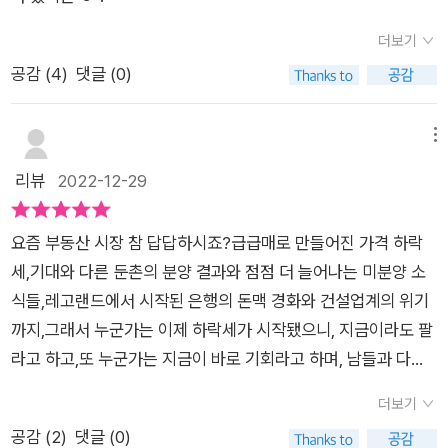
어야 할 부동산 시장 향후 20년을 좌우할 다섯 가지 핵심 키워드
더보기
도 담았다. 4장은 2년 만에 평생 열매 맺는 머니트리를 만드는 투
공감 (
4
)
댓글 (0)
자 고수의 정석으로, 투자의 때를 알려주는 신호와 고수들이 투자
에 뛰어드는 시점과 물건을 소개한다. 5장은 실로 이 책의 제목이
왜 ‘부동산 투자의 정석’인지 알 수 있는 대상별 투자의 정석을 안
메뉴
내한다. 아파트부터 재건축, 분양권, 오피스텔, 단독주택, 상가주
리뷰
2022-12-29
택, 상가에 이르기까지 무려 7개 대상에 투자할 때 체크해야 할
공식들을 정리했다. 다만 5장의 가장 큰 장점은 ‘TMI(굳이 알려
요즘 부동산 시장 참 답답하시죠?​급급매로 만들어진 가격 하락
주지 않아도 되는 너무 많은 정보)’가 없다는 것이다. 때로는 너무
세,기대와 다른 둔촌의 분양 결과와 점점 더 늘어나는 미분양 소
많은 정보가 투자의 걸림돌이 되기에, 부동산 김사부는 부동산 초
식들,레고랜드에서 시작된 은행의 돈맥 경화와 건설업계의 위기
보라도 성공할 가능성이 큰 단순하고도 확실한 투자법만을 명확
까지,​그래서 누군가는 이제 하락세가 시작됐으니, 지금이라도 팔
하게 알려준다. 부동산 활황장에서 과도하게 부풀었던 가격 거품
라고 하고,또 누군가는 지금이 바로 기회라고 하며, 남들과 다른
은 꺼질 것이다. 성장성에 대한 고려 없이 ‘영끌’로 무리하게 집을
길을 시작하라고 합니다.​과연 누구 말이 맞는 걸까요?​전 이 부동
매수한 이들은 한동안 어려움을 겪을 수도 있다. 하지만 한순간
더보기
산 시장의 상승 VS 하락에 대한 전망은 투자자들에게는 유의미
종잇장이 되는 주식이나 코인과 달리, 가격이 하락해도 ‘실물’이
공감 (
2
)
댓글 (0)
한 내용은 아니라고 생각합니다.투자자라면 자신의 기준이 있어