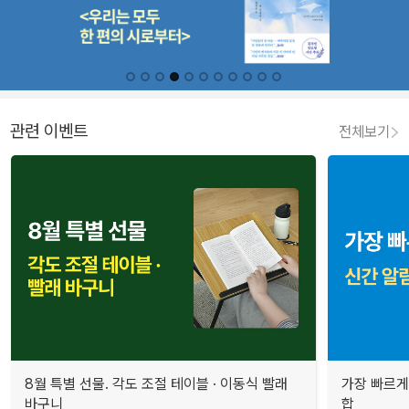
관련 이벤트
전체보기
8월 특별 선물. 각도 조절 테이블 · 이동식 빨래
가장 빠르게
바구니
합