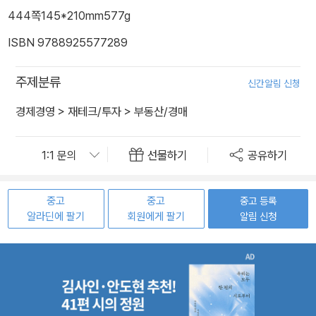
444쪽
145*210mm
577g
ISBN 9788925577289
주제분류
신간알림 신청
경제경영
>
재테크/투자
>
부동산/경매
선물하기
공유하기
중고
중고
중고 등록
알라딘에 팔기
회원에게 팔기
알림 신청