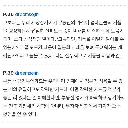
을 쉽게 할 수 있으므로 거래도 훨씬 쉽게 이뤄진다. 거래가 잘 된
다는 건 환금성이 있다는 걸 의미하므로 이는 가격 상승에도 긍정
P.35
dreamsejin
적인 영향을 미친다. 따라서 재건축에 대해서는 반드시 관심을 갖
그보다는 우리 시장경제에서 부동산의 가격이 얼마만큼의 거품
자. 다만, 투자 가치 있는 재건축 물건을 고르려면 시기, 본질적가
을 형성하는지 유심히 살펴보는 것이 미래를 예측하는 데 도움이
치, 가격을 반드시 고려해야 한다.
되며, 보다 상식적인 일이다. ‘그렇다면, 거품을 어떻게 알아볼 수
있는가? 그걸 모르기 때문에 일본의 사례를 보며 두려워하는 게
아닌가?‘라고 물을 수 있다. 나는 실무적으로 거품을 다음과 같은
요소에 따라 파악한다. 우선, 기간이다. ‘부동산 가격이 본격적으
로 상승한 지 얼마나 되었는가?‘ 상당 기간, 즉 5년 이상 지속적
P.39
dreamsejin
으로 상승했다면 거품일 가능성이 크다. 두 번째는 가격이다. ‘가
부동산 경기부양카드는 우리나라 경제에서 정부가 사용할 수 있
격이 매스컴에서 회자될 정도로 올랐고, 또 그것이 광범위한가?‘
는 거의 유일하고도 강력한 카드다. 이런 강력한 카드를 정부가
마지막 세 번째는 부동산에 대한 대중의 관심도이다. ‘부동산에
놓칠 리 없다는 걸 이해한다면, 부동산 경기가 하락하고 장기화되
대해서는 전혀 관심도 없고 지식도 없던 사람이 부동산에 관심을
는 건 장기침체의 시작이 아니라, 투자자 입장에서 기회가 오는
갖고 돈을 벌었다고 자랑하듯이 떠들거나 돈을 벌겠다고 덤비는
것임을 알 수 있다.
가?‘ 이때는 거품이 많이 형성되었다고 보면 된다.