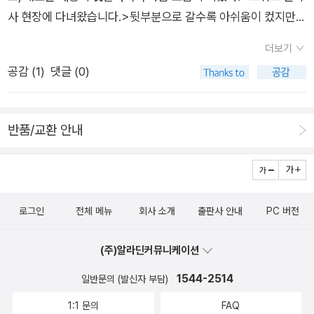
시설(교통 쇼핑 학군 의료기관 등)이 잘 갖춰져 있는가7. 성장성
아이들이지만, 재테크가 아이들의 유쾌함과 발랄함을 지켜줄 것
사 현장에 다녀왔습니다.>뒷부분으로 갈수록 아쉬움이 컸지만,
이 있는가8. 할인이 많이 된 비로열 물건🙂재건축 투자의 정석
이다.' 개인적으로 매우 공감한다. 돈이 다리미 라는 말도 있듯이,
앞부분 안락사 동행 부분은 읽을만 했고, 많은 생각을 하게 해주
(재개발보다 진행 빨리 된드. 별로 위험하지 않다)1. 남은 용적률
더보기
경제적으로 풍요로우면 성격도 구김살이 없이 평평한 경우가 많
었다.
이 많은 물건을 노려라
공감 (
1
)
댓글 (0)
다. 원래부터 부자집이 아니었다면, 적어도 내 자식부터는 구김살
없이 살도록 당장 나 부터 재테크를 공부하고 실천해야한다. 이
방대한 책을 왜 읽어야하는지, 이 한문장으로 정리를 한듯 하다.
반품/교환 안내
오랜만에 좋은 글을 읽게 해준, 김원철 저자에게 깊은 감사의 인
사를 전한다.
로그인
전체 메뉴
회사 소개
출판사 안내
PC 버전
(주)알라딘커뮤니케이션
1544-2514
일반문의 (발신자 부담)
1:1 문의
FAQ