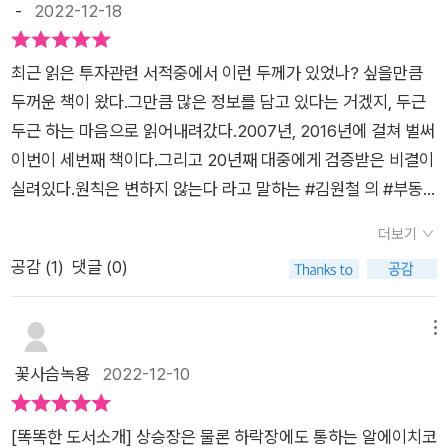
-
2022-12-18
은 돈이 나오는 시스템을 만드는 비결에 관한 책입니다. 2004년
있느냐보다 중요한 것은 돈이 계속 나오는 시스템을 갖추고 있느
부터 무려 18년간 부동산 투자와 강의를 해온 1세대 투자자인 김
냐이며 진짜 여유롭게 생활하려면 얼마의 돈이 있느냐보다 얼마
사부님은 이 책을 집필하기 전에 큰 실패를 경험한 후 2007년도
최근 읽은 투자관련 서적중에서 이런 두께가 있었나? 싶을만큼
의 돈이 나오는 시스템이 있느냐가 중요하다.​이 시스템을 만들기
에 부동산 투자의 정석이라는 책을 집필한 이후 이 시스템에 따라
두꺼운 책이 왔다.그만큼 많은 정보를 담고 있다는 거겠지, 두근
위해서 부동산 투자의 정석을 배워야 한다고 저자는 힘주어 말합
성실히 투자해온 결과 재기에 성공하셔서 지금까지 부동산 투자
두근 하는 마음으로 읽어내려갔다.2007년, 2016년에 걸쳐 벌써
니다.​앞으로 부동산 투자는 유효할까?​주택은 향후 20년간 부족
자의 길을 성실히 나아가고 있다고 합니다. 역시 중요한 건 시스
이번이 세번째 책이다.그리고 20년째 대중에게 검증받은 비결이
하다.가구수는 20년간 늘어난다.다문화가정이 생견나다.신규 주
템이라는 걸 다시 한번 깨닫게 되는 것 같습니다.이 책은 정부의
실려있다.원칙은 변하지 않는다 라고 말하는 #김원철 의 #부동
택의 수요는 영원할 수 밖에 없다.​저자의 결론은 부동산을 필요로
부동산 정책을 토대로 시장의 흐름을 파악하면서 오르는 부동산
산정보'부동산 투자, 여전히 유용한가? 부동산으로 돈 버는 시대
하는 사람들 사이에 내용상의 변화는 있을 수 있지만 외형상으로
더보기
에 위험을 대비하며 꾸준히 투자한다면, 결국엔 부동산 투자를 성
는 끝났다.' 라는 말은 1990년 부터 나온 이야기다.그리고 부동산
드러나는 그 숫자만큼은 확실히 증가한다.​수요와 공급간의 불균
공감 (
1
)
댓글 (0)
공할 수 있다는 내용입니다. 지금 당장은 하락할지 몰라도 장기적
이 투자 가치가 있는지 아닌지를 심도 있게 고민하거나 살펴보지
형은 향후 20년가 지속적으로 발생할 것이 분명하다.​바로 이것
인 관점에서는 꾸준히 상승한다는 것에는 분명 많은 분들이 공감
도 않고 그저 '이제 부동산 신화는 끝났어' 라고 쉽게 치부해버리
이 부동산 투자가 여전히 유효한 첫번째 이유다.​저역시 공감하는
하시는 부분이 아닐까 생각됩니다. 저 또한 마찬가지고요.중요한
면 과거처럼 뼈아픈 후회를 할 수 있다.부동산 투자는 10년이 지
메뉴
데 특히 신축 아파트에 대한 수요는 정말 높다는 것이다.​물론 살
것은 포기하지 않고 자신의 상황에 맞게 꾸준히 투자하라는 겁니
나도, 20년, 30년이 지나도 여전히 유효할 것이다.부동산 투자의
꽃사슴녹용
2022-12-10
수 있는 가격이냐 아니냐를 떠나서 핵심 입지에 신축 아파트의 수
다. 매년 똑같이 상승하지는 않겠지만 장기로 봤을 때는 상승하는
정석서울 아파트의 절반은 세입자이다. 이들은 언제든지 수요자
요는 현재도 차고 넘치기때문에 이런 부분들을 면밀히 살펴야 할
투자처는 분명히 있고, 그런 투자처가 어디인지를 찾아내는 것이
로 변할 수 있다.이미 주택을 가지고 있어도 더 넓고, 좋은 주택으
것 같습니다.​정부의 유일한 카드는 경기 부양 카드는 부동산이다.​
[똑똑한 도서소개] 상승장은 물론 하락장에도 통하는 알에이치코