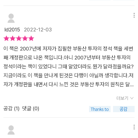
남고 물가가 반영되는 부동산이야말로 초인플레이션 시대의 똑
야 하고, 자신의 기준이 있는 투자자라면, 자신이 바라보는 투자
똑한 리스크 헤지 수단이라는 것만은 확실하다. 대한민국 부동산
처의 시세정보가 중요하고, 자신의 기준과 상황에 맞는 투자처에
메뉴
은 이제 끝났다고 생각한다면, 이 책을 건너뛰어도 좋다. 하지만
자신의 속도에 맞게 진행하는 것이 투자의 길이 아닐까 생각합니
부동산으로 경제적 자유를 달성하고 싶다면, 이 책을 절대 놓쳐서
ld2015
2022-12-03
다.​그럼 부동산 투자의 기준은 무엇일까요?​2022년 연말, 내년
는 안 된다.
제 투자기준을 세우기 위해, 부동산 책의 클래식, 바로 <부동산
이 책은 2007년에 저자가 집필한 부동산 투자의 정석 책을 세번
투자의 정석>을 읽어보았습니다.완전 초보 부린이인 저에게는
째 개정판으로 나온 책입니다.​아니 2007년부터 부동산 투자의
이 책이 새롭게 나온 부동산 책 정도로만 알고 있었는데, 알고 보
정석이라는 책이 있었다니 그때 알았더라도 뭔가 달라졌을까요?​
니, 이 책은 2007년도에 처음 발행되어 지금까지 꾸준히 사랑받
지금이라도 이 책을 만나게 된것은 다행이 아닐까 생각합니다.​저
고 있는 책으로 불황기에 접어들다 보니, 다시금 찾는 이들이 많
자가 개정판을 내면서 다시 느낀 것은 부동산 투자의 원칙은 달라
아졌고, 결국 작가님께서 개정판을 또다시 쓰시게 되었다고 합니
지지 않았다는데 있습니다.​물론 부동산 법규나 세금등은 많이 달
다.​특히 이 개정판을 쓰시면서 처음에는 그사이 바뀐 부동산 관련
더보기
라졌지만 가장 근본적인게 달라지지 않았기때문에 이 핵심 원칙
법규들이 너무 많아 부담이 많이 되셨다고 고백해 주셨는데요 막
공감 (
1
)
댓글 (0)
만 알아도 앞으로도 어떤 시장의 변화와 상관없이 꾸준히 부동산
상 쓰시면서는 '어? 별로 고칠 것이 없는데?'라고 생각하셨다고
투자를 이어나갈 수 있다고 합니다.​한번 배워서 평생 써먹는 부동
합니다.​그만큼 부동산 투자의 기본은 상승장에도 하락장에도 늘
산 투자의 정석 방법 저도 꼭 배우고 싶은데요​저자가 말하는 부동
메뉴
통하는 기준이라는 게 존재하나 봅니다.<부동산 투자의 정석>
산 투자의 정석 핵심은 바로 이것이라고 합니다​얼마의 돈을 갖고