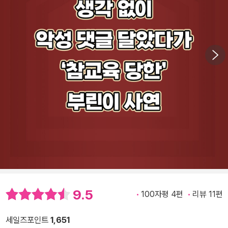
9.5
100자평 4편
리뷰 11편
세일즈포인트
1,651