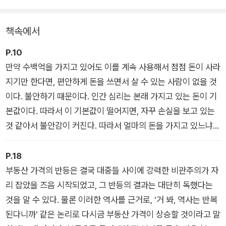
이자 활황과 불황을 두루 거친 1세대 투자자 부동산 김사부의 책
을 읽어야 하는 것도 이 때문이다. 무려 15년 전에 처음 출간된
책속에서
《부동산 투자의 정석》은 지금까지도 ‘부동산 투자자의 교과서’
‘부동산 투자 필독서’로 불리며 시간이 흐를수록 가치를 더해가고
P.10
있다.
만약 수백억을 가지고 있어도 이를 계속 사용해서 점점 돈이 사라
지기만 한다면, 편안하게 돈을 쓰면서 살 수 있는 사람이 없을 것
2022년 개정증보판에서는, 수많은 정책과 문화 트렌드, 소비자
이다. 불안하기 때문이다. 인간 심리는 본래 가지고 있는 돈이 기
의 선호도 변화에 맞춰 업데이트한 아파트, 빌라, 오피스텔, 상가
본값이다. 따라서 이 기본값이 떨어지면, 자꾸 손실을 보고 있는
등의 다양한 대상에서 최고의 수익을 내는 투자 공식을 소개하는
것 같아서 불안감이 커진다. 따라서 얼마의 돈을 가지고 있느냐보
한편, 새롭게 손질한 ‘경제적 자유 달성을 위한 20년 프로젝트’를
다 중요한 것은 돈이 계속 나오는 시스템을 갖추고 있느냐이며,
최초로 공개한다. 특별한 누군가가 특별한 시점에 얻은 성공담에
진짜 여유롭게 생활하려면 얼마의 돈이 있느냐보다 얼마의 돈이
P.18
지쳤는가? 이 책을 읽는다면, 마음이 한결 가벼워질 것이다. 보통
나오는 시스템이 있느냐가 중요하다. 《부동산 투자의 정석》은 바
부동산 가격의 반등은 결국 대중들 사이에 강력한 비관주의가 자
사람들도 언제든지, 얼마든지 성공할 수 있는 투자의 정석을 소개
로 이런 시스템을 만드는 비결이다. / 여는 말_또다시 쓰는 부동
리 잡았을 즈음 시작되었고, 그 반등의 결과는 대단히 독했다는
하기 때문이다.
산 투자의 정석
것을 알 수 있다. 물론 이러한 역사를 근거로, ‘거 봐, 역사는 반복
된다니까’ 같은 논리로 다시금 부동산 가격이 상승할 것이라고 말