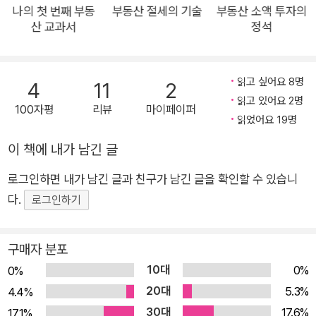
며 시간이 흐를수록 가치를 더해가고 있다. 2022년 개정증보판
나의 첫 번째 부동
부동산 절세의 기술
부동산 소액 투자의
산 교과서
정석
에서는, 수많은 정책과 문화 트렌드, 소비자의 선호도 변화에 맞
춰 업데이트한 아파트, 빌라, 오피스텔, 상가 등의 다양한 대상에
서 최고의 수익을 내는 투자 공식을 소개하는 한편, 새롭게 손질
읽고 싶어요 8명
4
11
2
한 ‘경제적 자유 달성을 위한 20년 프로젝트’를 최초로 공개한다.
읽고 있어요 2명
100자평
리뷰
마이페이퍼
특별한 누군가가 특별한 시점에 얻은 성공담에 지쳤는가? 이 책
읽었어요 19명
을 읽는다면, 마음이 한결 가벼워질 것이다. 보통 사람들도 언제
이 책에 내가 남긴 글
든지, 얼마든지 성공할 수 있는 투자의 정석을 소개하기 때문이
다. #부동산투자 #부동산김사부 #월급쟁이부자 #경제적자유 #
로그인하면 내가 남긴 글과 친구가 남긴 글을 확인할 수 있습니
부동산투자의정석 “투자 성공담은 집어치우고, 이제 교과서를 펼
다.
로그인하기
쳐라!” | 고수들의 스승 1세대 투자자 부동산 김사부의 인사이트 |
몇 년간 이어진 부동산 상승장에서 많은 사람이 두 눈으로 목격했
구매자 분포
다. 나와 별반 다를 게 없어 보이는 평범한 사람들이 ‘부동산 투
10대
0%
0%
자’로 수십억대 자산가로 변모하는 과정을 말이다. 거기엔 과장도
20대
5.3%
4.4%
거짓도 없었다. 그들은 일찍 부동산에 눈을 떴고, 가치 있는 물건
30대
17.6%
17.1%