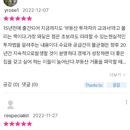
전세가율 90~90%, 주변시세와 비슷한 분양권, 임대수익률 20
는 데는 큰 문제가 없다.부동산으로 인한 소득에는 세금이 많다.
다섯 가지 핵심 키워드| 김사부의 투자 Tip | 소형보다는 대형 부
기본적으로 투자로 돈을 번다는 것은 나의 노력으로 버는 것이 아
yrose1
2022-12-07
~30% 수익형 부동산 등 고수들의 투자타이밍을 보면서 때가 오
자산이 늘어날수록 세금도 더 많이 내야 함을 당연하게 생각하면
동산 가격이 더 오르던데요?4장 투자 고수의 정석: 2년 만에 평
닌 시장이 벌어주는 것이다. 공부는 그 흐름을 잘 읽고 기다리다
기를 기다려야 겠습니다. 이 책을 보면서 부동산 투자를 장기적인
서, 순자산의 액수가 늘어나는 것에 기뻐하자.김원철 님의 #부동
생 열매 맺는 머니트리 만들기01 부동산 투자, 때를 알면 이미 고
가 때를 알아보기 위해 하는 것이다.' 라는 책의 문구가 깊게 와닿
관점으로 다시 생각하게 되었습니다.불황에도 성공하고 상승장
15년전에 출간되어 지금까지도 '부동산 투자자의 교과서'라고 불
산재테크 에 대한 생각을 한 눈에 읽을 수 있는 부분이었다. 그래
수다02 투자의 때를 알려주는 신호들03 고수의 눈에 들어오는
았다. 다만, 하락장에서 모두가 외면할 때 값이 더 빠질까봐 매수
에도 성공하는 부동산투자를 위해서 타이밍을 맞추려는 요행을
리는 책이다.가장 와닿은 점은 초보라도 따라할 수 있는현실적인
서 이 책이 더 좋아졌다고나 할까.부동산 활황, 생각보다 길지 않
물건들04 투자의 때가 오지 않을 것 같다면| 김사부의 투자 Tip |
하지 못하거나 상승장에서 모두가 패닉바잉을 할 때 값이 더 오를
바라지 말고 기본에 집중해야겠습니다. 처음 경매공부를 시작할
투자법을 알려주는 내용이다.수요와 공급간의 불균형은 향후 20
다.중요한 건 핵심 부동산에 집중하는 것이다.핵심 부동산은 - 어
장기불황의 가능성이 희박해진 또 하나의 이유5장 대상별 투자
까봐 매도하지 못하는 얕은 심리에 휘둘리지 않아야 한다. 좋은
때처럼 조급한 마음이 아니라, 경기는 순환하기 때문에 돌고돌아
년간 지속적으로발생할 것이 분명하다.경제가 성장하면 더 좋은
떠한 상황이 오더라도 가격이 꼭 오를 수 밖에 없는 부동산이다.
의 정석: 궁합에 맞는 대상 찾아 풍요로운 삶 누리기01 아파트 투
부동산을 찾는 데에 오랜 시간이 걸리더라도 꾸준할 수 있어야 하
다시 적당한 때가 올것입니다.사람들이 떠나가며 관심을 갖지않
집을 갖고 싶어 하는 이들이 늘어난다.부동산 거품을 파악할 때
리스크에 강하고, 가격이 무너진다고 해도 빠르게 회복하고, 장기
자의 정석| 고수를 위한 김사부의 조언 | 앞이 막히지 않은 1층 남
고, 장기적으로 상승할 수 있는 부동산을 구매하여 오랜 기간 임
을 그때가 얼른 오기를 기다리며 이책으로 마음의 준비를 해두면
살펴볼 요소 3가지가 있다.기간: 부동산 가격이 본격적으로 상승
적으로 평균보다 훨씬 높은 상승율을 보인다.당장 돈 되는 부동산
향을 골라라02 재건축 투자의 정석| 고수를 위한 김사부의 조언 |
대료와 시세차익을 충분히 누릴 수 있어야 한다. 아파트 레버리지
더보기
좋을것 같습니다.#부동산투자의정석 출판서로부터 도서를 무료
한지 얼마나 되었는가?5년이상 지속적으로 상승했다면 거품일
이 아닌 핵심 부동산에 투자하라. 핵심 부동산을 고르는 안목을
재건축, 역발상으로 접근하라03 분양권 투자의 정석| 고수를 위
투자로 시작해서 상가 투자로 넘어가는 과정의 설명은 그동안 레
공감 (
0
)
댓글 (0)
로 제공받아 주관적으로 작성한 리뷰입니다
가능성이 크다.가격: 매스컴에서 회자될 정도로 올랐고, 또 그것
키워야 한다.*핵심부동산에 관한 내용은 직접 책을 찾아 읽어보
한 김사부의 조언 | 핵심 지역의 분양권은 저층이라도 매수하라
버리지 투자를 잘 이해하지 못하던 사람에게는 이해가 쏙쏙 될만
이 광범위한가?관심도: 부동산에 대해서는 전혀 관심도 없고,지
시길 권한다!투자의 고수가 되는 길시간을 기다려야 한다.공부는
미분양, 고수의 놀이터04 오피스텔 투자의 정석| 고수를 위한 김
큼 핵심만 잘 설명해주고 있다. 재건축과 오피스텔 투자에 대한
식도 없던 사람이 부동산에 관심을 갖고 돈을 벌었다고자랑하듯
메뉴
기본, 계속해서 열심히 물건을 찾아야 한다.인내하는 것여기서 인
사부의 조언 | 전철역에서 가장 멀리 떨어진 오피스텔을 매수하
설명은 나에게도 도움이 정말 많이 되었다. 단순히 자신의 투자
떠들거나 돈을 벌겠다고 덤빈다면 이는 거품이 형성되었다고볼
respecialist
2022-11-27
내에 대해 다시 한번 강조를 했는데시장의 흐름이 좋지 않을 때
라05 단독주택 투자의 정석06 상가주택 투자의 정석07 상가 투
성공사례를 나열한 책은 많지만 이렇게 부동산의 종류별 특징이
수 있다.부동산에 대해 이제 알아가는 초보라 그런지전세레버리
참을 줄 알아야 함투자 대상 물건이 100% 맘에 들지 않는 다면
자의 정석맺는 말_재테크에 지친 당신을 위하여🔖그래서 나 역
자세하다거나 앞으로 부동산의 선호도 변화를 경제 상황이나나
지투자를 완전히 이해하기는 어렵지만, 초보가 충분히현실적으