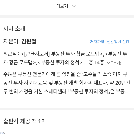
더보기
저자 소개
지은이:
김원철
저자파일
신간알림 신청
최근작 :
<[큰글자도서] 부동산 투자 황금 로드맵>
,
<부동산 투
자 황금 로드맵>
,
<부동산 투자의 정석>
… 총 14종
(모두보기)
수많은 부동산 전문가에게 큰 영향을 준 ‘고수들의 스승’이자 부
동산 투자 자문과 교육 및 부동산 개발 회사의 대표다. 약 20년간
두 번의 개정을 거친 스테디셀러 『부동산 투자의 정석』은 부동산
투자자들 사이에서 필독서로 꼽힐 뿐 아니라, 절판 당시 책에 실
린 지역과 단지가 몇 년 후 폭등하며 높은 수익을 냈다는 사실이
알려지면서 20만 원의 중고가로 거래되기도 했다. 2009년 강남
출판사 제공 책소개
의 주도권이 도곡동에서 반포로 이동한다는 점과 2014~2015년