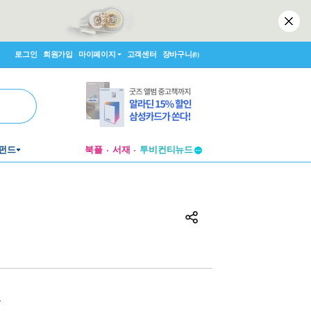
로그인
회원가입
마이페이지
고객센터
장바구니
(0)
투비컨티뉴드
펀드
북플
서재
창작플랫폼
투비컨티뉴드
원