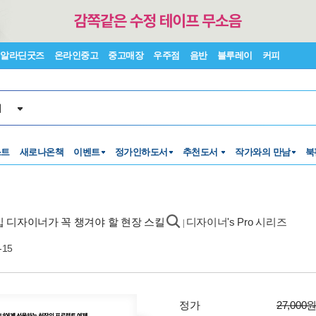
알라딘굿즈
온라인중고
중고매장
우주점
음반
블루레이
커피
서
스트
새로나온책
이벤트
정가인하도서
추천도서
작가와의 만남
북
신입 디자이너가 꼭 챙겨야 할 현장 스킬
디자이너's Pro 시리즈
|
-15
정가
27,000