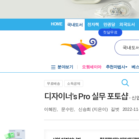
HOME
전자책
만권당
외국도서
국내도서
첫달무료
국내도
분야보기
오뒷세이아
추천마법사
베
무료배송
소득공제
디자이너's Pro 실무 포토샵
- 
이혜진
,
문수민
,
신승희
(지은이)
길벗
2022-11