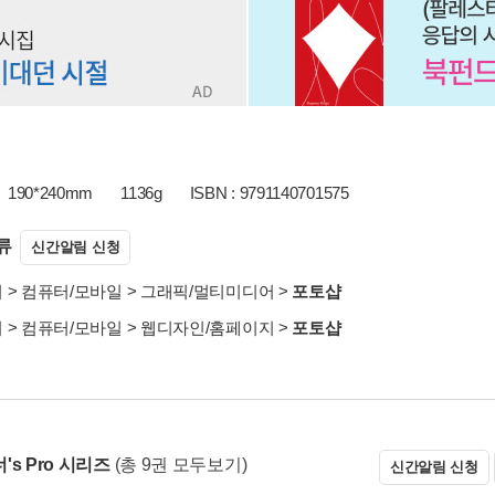
190*240mm
1136g
ISBN : 9791140701575
류
신간알림 신청
서
>
컴퓨터/모바일
>
그래픽/멀티미디어
>
포토샵
서
>
컴퓨터/모바일
>
웹디자인/홈페이지
>
포토샵
s Pro 시리즈
(총 9권 모두보기)
신간알림 신청