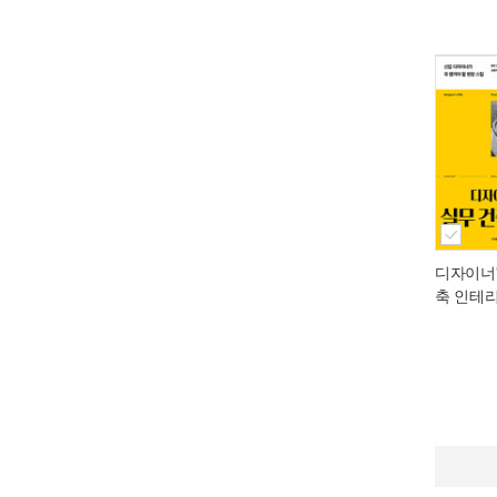
디자이너's
축 인테