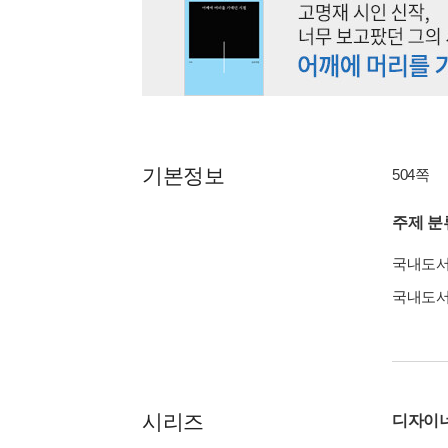
기본정보
504쪽
주제 분
국내도
국내도
시리즈
디자이너'