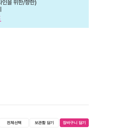
전체선택
보관함 담기
장바구니 담기