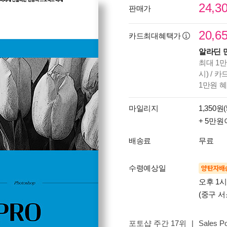
24,3
판매가
20,6
카드최대혜택가
알라딘 
최대 1만
시) / 
1만원 
마일리지
1,350원(
+ 5만원
배송료
무료
수령예상일
양탄자배
오후 1
(중구 서
포토샵 주간 17위
|
Sales Po