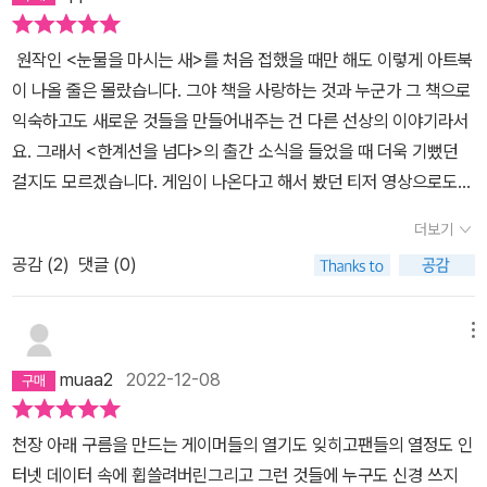
원작인 <눈물을 마시는 새>를 처음 접했을 때만 해도 이렇게 아트북
이 나올 줄은 몰랐습니다. 그야 책을 사랑하는 것과 누군가 그 책으로
익숙하고도 새로운 것들을 만들어내주는 건 다른 선상의 이야기라서
요. 그래서 <한계선을 넘다>의 출간 소식을 들었을 때 더욱 기뻤던
걸지도 모르겠습니다. 게임이 나온다고 해서 봤던 티저 영상으로도
설렜는데, 아트북이라니! 고민도 않고 바로 구매했습니다. 누구라도
더보기
그랬을 겁니다.표지만 봐도 설레지 않나요?예약 구매를 한 책이 언제
공감 (
2
)
댓글 (0)
쯤 오려나 오매불망 기다리다 마주한 아트북의 첫인상은... '두껍고 끝
내준다...' 첫 감상 자체는 얄팍한 문장이었지만 이 아트북 속의 퀄리
티는 말할 것도 없는 데다가, 책 자체도 튼튼한 양장본이라 소장가치
메뉴
도 충분하다는 생각을 했습니다. 더군다나 책에 책갈피용 끈도 달려
muaa2
2022-12-08
있어서 읽기에도 편하더라구요. 다른 페이지는 스포일러일 수도 있으
니 공개된 목차란을 찍어봤습니다. 저는 아트북을 <눈물을 마시는 새
천장 아래 구름을 만드는 게이머들의 열기도 잊히고팬들의 열정도 인
>를 다시 읽어가면서 봤습니다. 원작을 읽으며 상상했던 것과 비슷하
터넷 데이터 속에 휩쓸려버린그리고 그런 것들에 누구도 신경 쓰지
거나 사뭇 다른 이미지들을 비교해나가는 과정이 정말 재밌고 즐거웠