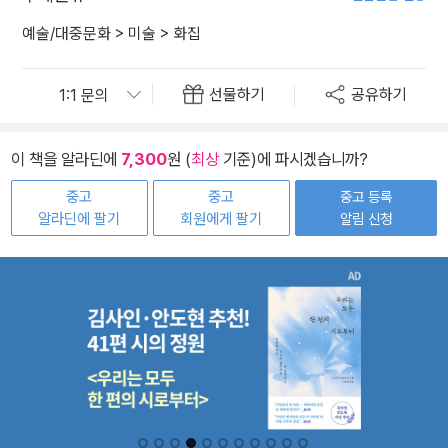
예술/대중문화
>
미술
>
화집
선물하기
공유하기
이 책을 알라딘에
7,300
원 (
최상
기준)에 파시겠습니까?
중고
중고
중고 등록
알라딘에 팔기
회원에게 팔기
알림 신청