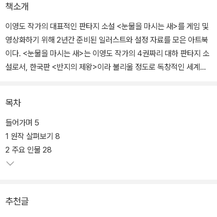
책소개
이영도 작가의 대표적인 판타지 소설 <눈물을 마시는 새>를 게임 및
영상화하기 위해 2년간 준비된 일러스트와 설정 자료를 모은 아트북
이다. <눈물을 마시는 새>는 이영도 작가의 4권짜리 대하 판타지 소
설로서, 한국판 <반지의 제왕>이라 불리울 정도로 독창적인 세계관
과 놀라운 스토리텔링으로 국내 판타지 소설 중 독자들에게 최고로
꼽히는 작품이다.
목차
현재 대만과 러시아에서 번역 출판되었으며, 지난 10월 개최된 2022
들어가며 5
년 프랑크푸르트 도서전에서 핫리스트에 올라 영미권을 포함하여 독
1 원작 살펴보기 8
일, 스페인, 네덜란드, 브라질, 폴란드, 우크라이나 등 전 세계 출판사
2 주요 인물 28
가 현재 뜨거운 판권 경쟁을 진행중인 화제작이다.
이번에 출간된 <한계선을 넘다>는 「스타워즈」, 「반지의 제왕」, 「해리
추천글
포터」 등 할리우드의 메이저 영화를 전담한 세계적인 컨셉 아티스트
이안 맥케이그를 포함한 17명의 아티스트가 <눈물을 마시는 새>의