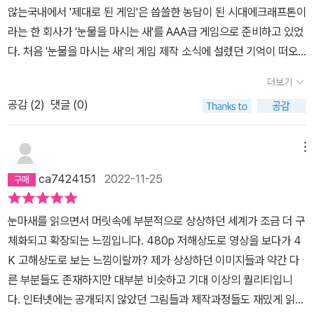
않는국내에서 '제대로 된 게임'은 씁쓸한 농담이 된 시대에크래프톤이
습니다. 책과 아트북 모두 읽는 재미가 300배 이상으로 늘어난 것 같
라는 한 회사가 '눈물을 마시는 새'를 AAA급 게임으로 준비하고 있었
았어요. 원작을 사랑하는 사람이라면 꼭!!! 한 권쯤 소장하면 좋을 테
다. 처음 '눈물을 마시는 새'의 게임 제작 소식에 설렜던 기억이 떠오
고, 원작을 모르는 사람이더라도 이 책을 접한다면 어렵잖게 즐기면
릅니다. 하지만 아무것도 모르는 상태이기에, 자그마한 기대감에 그
서 볼 수 있겠다 싶었습니다. 아트북을 사는 건 난생 처음인데, 이런
더보기
쳤습니다. 이후 컨셉 아트가 공개됐을 때 두 눈이 휘둥그레졌습니다.
재미로 읽는 거구나 싶었네요. 개인적으로는 '최후의 대장간' 시안 이
공감 (
2
)
댓글 (0)
머릿속에 그리던 눈물을 마시는 새가 이보다 더 완벽한 모습으로 나
미지 파트를 흥미롭게 봤습니다. 궁금하다면 <한계선을 넘다>에서
올 수 있을까 싶었습니다. 그야말로 아름다웠습니다. 알고 보니 컨셉
만나보세요. 눈이 정말 즐거워지는 아트북입니다. 앞으로 게임을 비
아티스트인 이안 맥케이그의 이력이 굉장히 화려하더군요. 그의 이력
메뉴
롯해 <눈믈을 마시는 새>, 일명 눈마새를 이야기하는 모든 작품들이
을 보니 절로 고개가 끄덕여졌습니다. 티저 영상이 공개됐을 때, '이건
잘 되면 좋겠어요! <한계선을 넘다>, 꼭 추천합니다.
ca7424151
2022-11-25
된다'고, '눈물을 마시는 새'의 팬들이 무엇을 원하는지 알고 있다는
생각이 들었습니다.이 아트를 살려서 게임이 나온다면, 영상화가 이
눈마새를 읽으면서 머릿속에 부분적으로 상상하던 세계가 조금 더 구
뤄진다면 얼마나 즐거울지 기대됩니다. 이미 완성된 스토리에, 완성
체화되고 확장되는 느낌입니다. 480p 저해상도로 영상을 보다가 4
된 아트가 더해졌습니다. 그만큼 이 아트북에는 환상적인 일러스트
K 고해상도로 보는 느낌이랄까? 제가 상상하던 이미지들과 약간 다
들이 담겨서 순식간에 푹 빠지게 만듭니다. 이는 '눈물을 마시는 새'의
른 부분들도 존재하지만 대부분 비슷하고 기대 이상의 퀄리티입니
게임과 영상화를 위한 아트북이기도 하지만, 오랜 기간 소설의 팬이
다. 인터넷에는 공개되지 않았던 그림들과 제작과정들도 재밌게 읽었
었던 사람들을 위한 아트북이기도 합니다. 일러스트도 좋지만, 담고