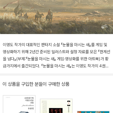
이영도 작가의 대표적인 판타지 소설 『눈물을 마시는 새』를 게임 및
영상화하기 위해 2년간 준비된 일러스트와 설정 자료를 모은 『한계선
을 넘다』(부제:『눈물을 마시는 새』 게임·영상화를 위한 아트북)가 황
금가지에서 출간되었다. 『눈물을 마시는 새』는 이영도 작가의 4권짜
리 대하 판타지 소설로서, 한국판 『반지의 제왕』이라 불리울 정도로
독창적인 세계관과 놀라운 스토리텔링으로 국내 판타지 소설 중 독자
이 상품을 구입한 분들이 구매한 상품
들에게 최고로 꼽히는 작품이다. 현재 대만과 러시아에서 번역 출판
되었으며, 지난 10월 개최된 2022년 프랑크푸르트 도서전에서 핫리
스트에 올라 영미권을 포함하여 독일, 스페인, 네덜란드, 브라질, 폴란
드, 우크라이나 등 전 세계 출판사가 현재 뜨거운 판권 경쟁을 진행중