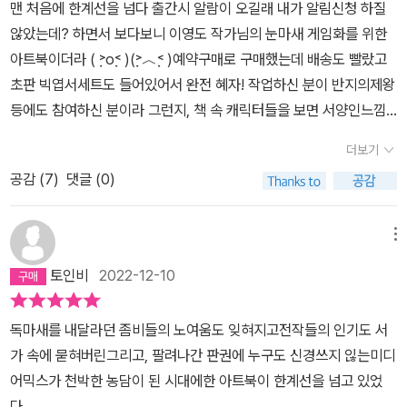
맨 처음에 한계선을 넘다 출간시 알람이 오길래 내가 알림신청 하질
않았는데? 하면서 보다보니 이영도 작가님의 눈마새 게임화를 위한
아트북이더라 ( ˃̣̣̣̣o˂̣̣̣̣ )(˃̣̣̣̣︿˂̣̣̣̣ )예약구매로 구매했는데 배송도 빨랐고
초판 빅엽서세트도 들어있어서 완전 혜자! 작업하신 분이 반지의제왕
등에도 참여하신 분이라 그런지, 책 속 캐릭터들을 보면 서양인느낌
도 남. 개인적으로 나가는 딱 저렇게 파충류보다는 교묘하게 파충류
더보기
성질을 띈 인간종 같이 생겼을거라 상상하면서 눈마새를 읽었는데,
공감 (
7
)
댓글 (0)
내 상상과 비슷하게 디자인되어서 좋았다 😊 개인적으로 맘에 들었
던 케이건의 일러랑 울나라 초가집 등을 모티블 만든 집 설정일러를
올려본다 ㅎ
메뉴
토인비
2022-12-10
독마새를 내달라던 좀비들의 노여움도 잊혀지고전작들의 인기도 서
가 속에 묻혀버린그리고, 팔려나간 판권에 누구도 신경쓰지 읺는미디
어믹스가 천박한 농담이 된 시대에한 아트북이 한계선을 넘고 있었
다.