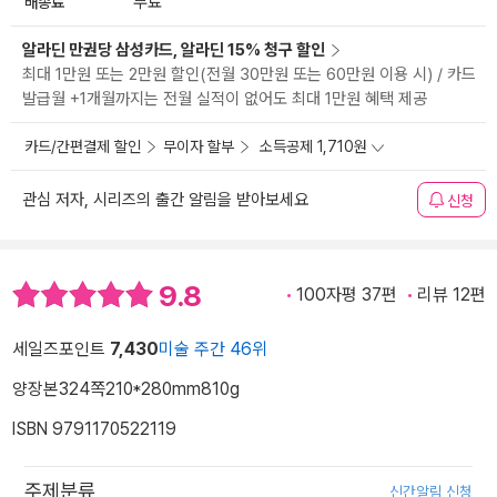
배송료
무료
알라딘 만권당 삼성카드, 알라딘 15% 청구 할인
최대 1만원 또는 2만원 할인(전월 30만원 또는 60만원 이용 시) / 카드
발급월 +1개월까지는 전월 실적이 없어도 최대 1만원 혜택 제공
카드/간편결제 할인
무이자 할부
소득공제 1,710원
관심 저자, 시리즈의 출간 알림을 받아보세요
신청
9.8
100자평 37편
리뷰 12편
세일즈포인트
7,430
미술 주간 46위
양장본
324쪽
210*280mm
810g
ISBN 9791170522119
주제분류
신간알림 신청