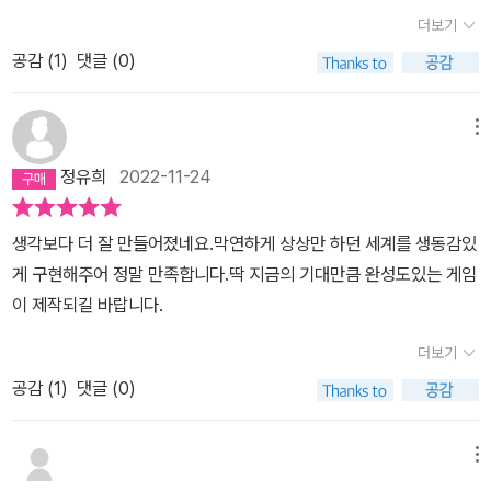
네요. 눈마새를 읽었던 분들에게 후회되지 않을 구입이라고 생각합니
있는 내용도 너무나 좋습니다.'한계선을 넘다'를 한마디로 요약하자면
더보기
다. 그래픽 노블과 게임도 준비 중이던데, 기대가 되네요. 응원합니다!
'꽉 차 있습니다'. 아트북인데 불구하고 담겨 있는 설정과 이야기만으
공감 (
1
)
댓글 (0)
로도 가치가 충분하다고 생각될 정도로 말이죠. 소장할 가치가 넘치
고, 속된 말로 오래오래 씹고 뜯고 맛보고 즐길 수 있을 책입니다. 지
메뉴
금까지 책에 수천만 원을 썼지만, 아트북은 처음으로 구입할 정도로
말이죠. 저희 집 대호도 좋아하는 모습입니다. 대호는 레콘이 좋은
정유희
2022-11-24
모양입니다.
생각보다 더 잘 만들어졌네요.막연하게 상상만 하던 세계를 생동감있
게 구현해주어 정말 만족합니다.딱 지금의 기대만큼 완성도있는 게임
이 제작되길 바랍니다.
더보기
공감 (
1
)
댓글 (0)
메뉴