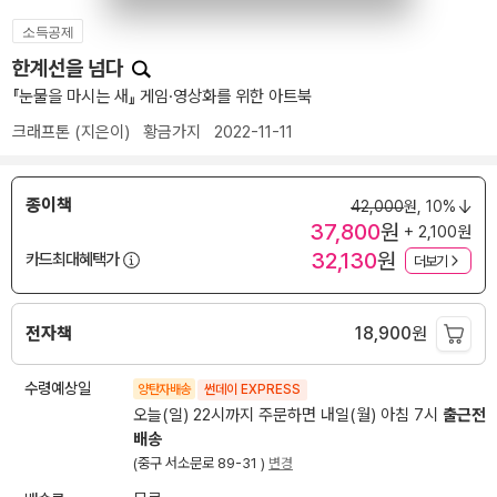
소득공제
한계선을 넘다
『눈물을 마시는 새』 게임·영상화를 위한 아트북
크래프톤
(지은이)
황금가지
2022-11-11
종이책
42,000
원,
10%
37,800
원
+ 2,100원
32,130
원
카드최대혜택가
더보기
전자책
18,900
원
수령예상일
양탄자배송
썬데이 EXPRESS
오늘(일) 22시까지 주문하면 내일(월) 아침 7시
출근전
배송
(중구 서소문로 89-31 )
변경