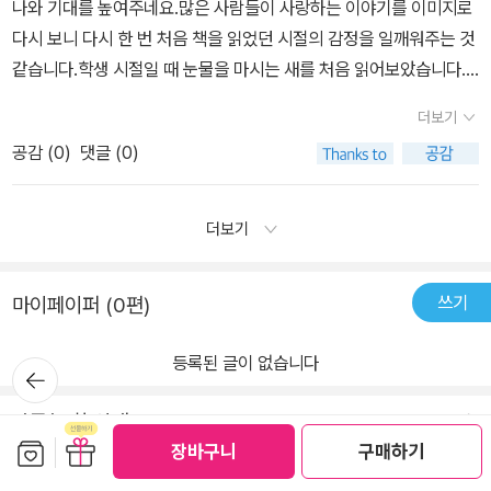
나와 기대를 높여주네요.많은 사람들이 사랑하는 이야기를 이미지로
다시 보니 다시 한 번 처음 책을 읽었던 시절의 감정을 일깨워주는 것
같습니다.학생 시절일 때 눈물을 마시는 새를 처음 읽어보았습니다.
도서관에 비치된 책이라 많이 낡고 헤져있었는데도 금방 그 글에 매
더보기
료되어 한 글자 한 글자 곱씹으며 읽었습니다. 몇 안 되는 행복한 시절
공감 (
0
)
댓글 (0)
이었던 것 같습니다. 개인이 상상했던 이미지와 아트북의 이미지는
어느정도 차이가 있을 수 있지만 다시 이야기를 읽고 상상할 수 있어
새로운 행복이 있는 것 같습니다. 많은 좋은 작가님들이 이 이야기를
더보기
더 아름답게 꾸며주신 것 같습니다. 감사합니다.게임이 출시 되기 까
지 시간이 많이 남았으니 이야기를 다시 읽어보며 기다리겠습니
쓰기
마이페이퍼 (0편)
다. 이영도 작가님과 게임 관계자 님, 아트 작가님들께 감사드립니다.
등록된 글이 없습니다
뒤로가
기
반품/교환 안내
보관함담기
선물하기
장바구니
구매하기