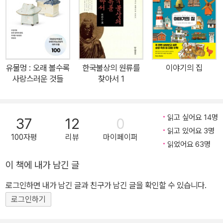
인 화제작이다. 이번에 출간된 『한계선을 넘다』는 「스타워즈」, 「반지
의 제왕」, 「해리포터」 등 할리우드의 메이저 영화를 전담한 세계적인
컨셉 아티스트 이안 맥케이그를 포함한 17명의 아티스트가 『눈물을
마시는 새』의 소설 속 텍스트를 비주얼로 완성해 낸 아트북이다. 소설
속 각 캐릭터와 세계관, 여러 사건 등을 담아낸 300여 점의 일러스트
유물멍 : 오래 볼수록
한국불상의 원류를
이야기의 집
와 이를 구현하기 위한 논의 과정 등이 300여 페이지의 분량에 상세
사랑스러운 것들
찾아서 1
한 텍스트로 담겨 있다. 원저작자인 이영도 작가는 『한계선을 넘다』
의 텍스트를 읽고 '흥미로운 상상이 꽤 재미있다'고 평가하기도 하였
다. 현재 황금가지 출판사는 게임 및 영상화 계약을 체결한 크래프톤
읽고 싶어요 14명
37
12
0
과 『눈물을 마시는 새』 그래픽노블을 포함한 IP 개발을 위한 다양한
읽고 있어요 3명
100자평
리뷰
마이페이퍼
논의를 이어가고 있다. 황금가지는 2023년 1월, 『눈물을 마시는 새』
읽었어요 63명
출판 20주년을 기념하여 백성민 화백과 함께 일러스트 특별판본을
이 책에 내가 남긴 글
준비하고 있으며, 이에 앞서 본 아트북을 비롯하여 『숲의 애가』(『눈
로그인하면 내가 남긴 글과 친구가 남긴 글을 확인할 수 있습니다.
물을 마시는 새』 팬픽 공모전 작품집) 등 『눈물을 마시는 새』 관련 도
서를 순차적으로 출간할 예정이다. "굳이 말할 필요도 없겠지만 나는
로그인하기
이 이야기와 광적으로 사랑에 빠져버렸다. 지금까지 전체 이야기를