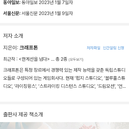
동아일보:
동아일보 2023년 1월 7일자
소설 속 텍스트를 비주얼로 완성해 낸 아트북이다.
서울신문:
서울신문 2023년 1월 9일자
소설 속 각 캐릭터와 세계관, 여러 사건 등을 담아낸 300여 점의 일
러스트와 이를 구현하기 위한 논의 과정 등이 300여 페이지의 분량
저자 소개
에 상세한 텍스트로 담겨 있다. 원저작자인 이영도 작가는 <한계선을
지은이:
크래프톤
넘다>의 텍스트를 읽고 '흥미로운 상상이 꽤 재미있다'고 평가하기도
저자파일
신간알림 신청
하였다.
최근작 :
<한계선을 넘다>
… 총 2종
(모두보기)
크래프톤은 특정 장르에서 경쟁력 있는 제작 능력을 갖춘 독립스튜디
오들로 구성되어 있는 게임회사다. 현재 ‘펍지 스튜디오’, ‘블루홀스튜
디오’, ‘라이징윙스', ‘스트라이킹 디스턴스 스튜디오’, ‘드림모션’, ‘언
노운 월즈’, ‘5민랩’과 여러 제작팀이 전 세계 게이머들에게 최고의 게
임 경험을제공하기 위해 개발에 임하고 있다. 배틀로얄 장르의 「PUB
G: 배틀그라운드(PUBG: BATTLEGROUNDS)」와 「뉴스테이트
출판사 제공 책소개
모바일(NEW STATE MOBILE)」, MMORPG 「테라(TERA)」, 「엘
리온(ELYON)」, 서바이벌호러 「칼리스토 프로토콜(The Callisto P