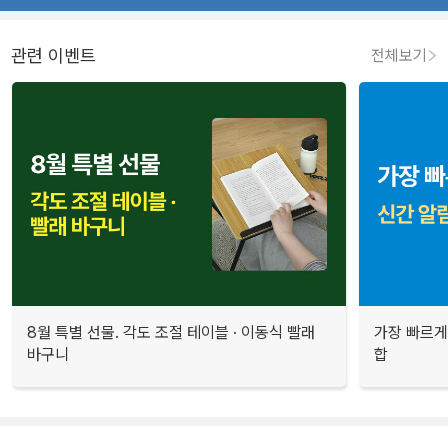
관련 이벤트
전체보기
8월 특별 선물. 각도 조절 테이블 · 이동식 빨래
가장 빠르게
바구니
합