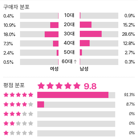
최소 서너 번은 완독했다. 페이지마다 재현된 디자인들은 우리의 의
구매자 분포
견과 관찰이 더해져 여러분을 이야기의 여정으로 안내할 것이다." -이
10대
0.9%
0.4%
안 맥케이그(「스타워즈」, 「반지의 제왕」의 컨셉 아티스트)
20대
15.2%
10.9%
30대
28.6%
18.0%
40대
12.8%
7.3%
50대
2.7%
2.4%
60대
0.3%
0.5%
여성
남성
9.8
평점 분포
91.3%
8.7%
0%
0%
0%