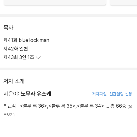
목차
제41화 blue lock man
제42화 일변
제43화 3인 1조
저자 소개
지은이:
노무라 유스케
저자파일
신간알림 신청
최근작 :
<블루 록 36>
,
<블루 록 35>
,
<블루 록 34>
… 총 66종
(모
두보기)