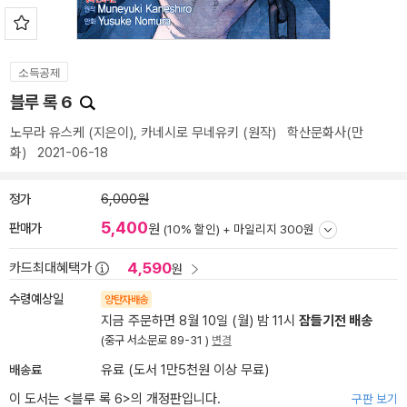
소득공제
블루 록 6
노무라 유스케
(지은이),
카네시로 무네유키
(원작)
학산문화사(만
화)
2021-06-18
정가
6,000원
5,400
판매가
원
(10% 할인) +
마일리지 300원
4,590
카드최대혜택가
원
수령예상일
양탄자배송
지금 주문하면 8월 10일 (월) 밤 11시
잠들기전 배송
(중구 서소문로 89-31 )
변경
배송료
유료 (도서 1만5천원 이상 무료)
이 도서는 <
블루 록 6
>의 개정판입니다.
구판 보기