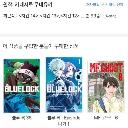
원작:
카네시로 무네유키
저자파일
신간알림 신청
최근작 :
<쟈건 14>
,
<쟈건 13>
,
<쟈건 12>
… 총 99종
(모두보기)
이 상품을 구입한 분들이 구매한 상품
블루 록 36
블루 록 : Episode
MF 고스트 6
나기 1