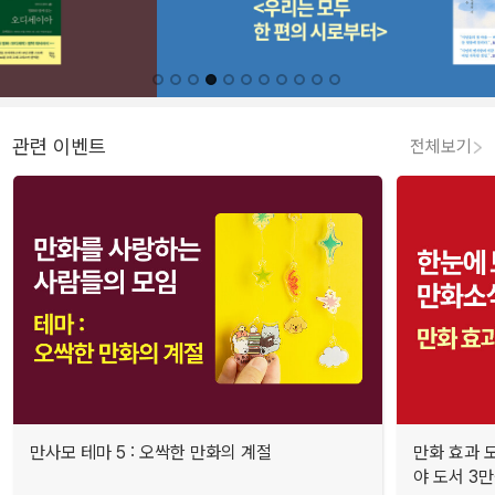
관련 이벤트
전체보기
만사모 테마 5 : 오싹한 만화의 계절
만화 효과 모
야 도서 3만