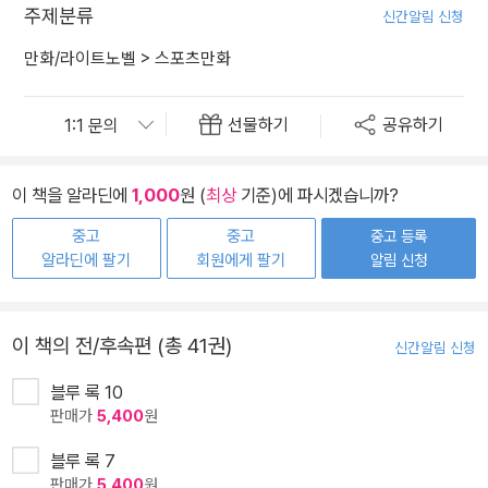
주제분류
신간알림 신청
만화/라이트노벨
>
스포츠만화
선물하기
공유하기
이 책을 알라딘에
1,000
원 (
최상
기준)에 파시겠습니까?
중고
중고
중고 등록
알라딘에 팔기
회원에게 팔기
알림 신청
이 책의 전/후속편 (총 41권)
신간알림 신청
블루 록 10
판매가
5,400
원
블루 록 7
판매가
5,400
원