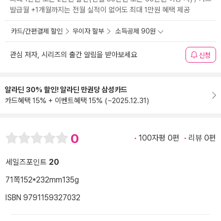
발급월 +1개월까지는 전월 실적이 없어도 최대 1만원 혜택 제공
카드/간편결제 할인
무이자 할부
소득공제 90원
관심 저자, 시리즈의 출간 알림을 받아보세요
신청
알라딘 30% 할인! 알라딘 만권당 삼성카드
카드혜택 15% + 이벤트혜택 15% (~2025.12.31)
0
100자평 0편
리뷰 0편
세일즈포인트
20
71쪽
152*232mm
135g
ISBN 9791159327032