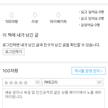
거시정책의 효과를 결정하는지가 정책을 운용함에 있어 중요한 고려
사항으로 대두되고 있다. 본문에서는 이러한 자본유출입이 발생하는
읽고 싶어요 0명
0
0
0
개방경제하에서 재정지출의 효과에 대해서 살펴보도록 한다. 재정지
읽고 있어요 0명
100자평
리뷰
마이페이퍼
출의 증가를 통한 거시수요의 확대는 필연적으로 추가 재정마련을 위
읽었어요 0명
한 증세 및 국고채 발행에 의하여 그 효과가 구축될 수 있다. 따라서
이 책에 내가 남긴 글
효과적인 재정지출은 지출 확대를 통하여 확장된 거시수요가 지출을
위한 재원마련이 가져오는 구축효과보다 더 높은 경우에 실현될 수
로그인하면 내가 남긴 글과 친구가 남긴 글을 확인할 수 있습니다.
있을 것이다. 이러한 직관에 따라 본문에서는 재정지출이 증가하는
로그인하기
경우 이를 위한 자본이 대외에서 유입되는 경우와 그렇지 않은 경우
그 효과가 상이함을 확인하도록 한다. 다시 말해 재정지출이 증가할
때 이를 위한 정부의 재원마련이 외국인 자본유입을 통하여 이루어지
100자평
게시물 운영 원칙
는 경우 구축효과가 감소될 수 있다는 직관에 대하여 논의해본다. 본
카테고리
문의 제2장에서는 42개국의 국가패널 자료를 부호식별(sign restri
ction)을 활용한 구조 벡터자기회귀(Structural Vector Auto Reg
ression: SVAR) 모형을 통하여 자본유입이 있는 경우가 자본유출이
있는 경우보다 재정지출의 효과가 더 높다는 실증분석의 결과를 확인