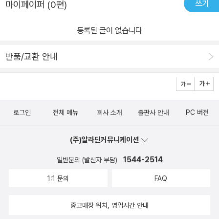
쓰기
마이페이퍼 (0편)
이 개별 기업에 미치는 영향의 식별(identification) 문제는 여전히
해결되지 않는다는 점 등은 미리 밝혀 두는 바이다. 이러한 식별 및 인
등록된 글이 없습니다
과관계에 대한 추가적인 연구는 후속 연구에서 지속하도록 한다.
반품/교환 안내
로그인
전체 메뉴
회사 소개
출판사 안내
PC 버전
(주)알라딘커뮤니케이션
1544-2514
일반문의 (발신자 부담)
1:1 문의
FAQ
중고매장 위치, 영업시간 안내