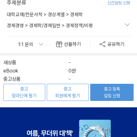
주제분류
신간알림 신청
대학교재/전문서적
>
경상계열
>
경제학
경제경영
>
경제학/경제일반
>
경제정책/비평
선물하기
공유하기
새상품
-
eBook
0원
중고상품
-
중고
중고
중고 등록
알라딘에 팔기
회원에게 팔기
알림 신청