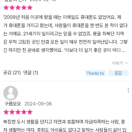
피사체를 따라 다니며, 원하는 컷이 나올 때까지 무작정 셔터를 누르
바란다.
는 것보다는 훨씬 덜 품이 드는 건 사실이니까 말이다. 그러니 사진작
'2009년 처음 이곳에 왔을 때는 이메일도 휴대폰도 없었어요. 제
가들이 연출의 유혹을 이길 수 없다는 것도 이해가 된다. 또 서설이
가 휴대폰을 가지고 왔는데, 사람들이 휴대폰을 한 번도 본 적이 없다
언제나처럼 길었다. <노 시그널>을 읽으면서 나는 작가가 주제로 잡
는 거예요. 21세기의 일이라고는 믿을 수 없었죠. 몽골 최북단 지역
은 자연주의 혹은 생태주의보다 작가가 인터뷰한 대상의 국적이 더
은 무척 고립된 곳인 만큼 모든 일이 매우 천천히 일어난답니다. 그렇
궁금해졌다. 흥미롭게도 그들은 대부분은 영어로 대화가 가능한 사람
긴 하지만 전 곧바로 생각했어요. ‘이보다 더 살기 좋은 곳이 어디 있
들이었다. 예를 들어 말을 너무 사랑해서 아르헨티나에서 여성 가우
겠어?''이곳에서 살려면 몇 가지에 익숙해져야 해요. 게르에서 산다
초로 활동하는 스카이는 미국에서 태어났다. 그러니까 모국어가 영어
더보기
는 건 그런 것이죠. 처음엔 굉장히 힘들었어요. 바람이 들이치고 겨울
란 말씀이지. 몽골에서 반야생생활을 하며 순록을 치는 자야도 미국
공감 (
21
)
댓글 (1)
이 길거든요. 겨울이 일곱 달이나 계속되고 기온이 영하 50도까지 내
에서 청소년기를 보냈다. 일단 작가는 인터뷰 대상자들과 영어라는
려가요. 그런 날씨에 순록과 온종일 밖에 있어야 하죠. 눈이 부츠 안으
매개로 대화하는데 문제가 없었다. 아 그리고 보니 작가는 프랑스 사
로 들어와 발이 얼어버려요. 하지만 사람들 사이의 온기가 추위를 보
메뉴
람이었네. 브리스 포르톨라노는 헨리 데이빗 소로우의 <월든>에서
상해준답니다. 와이파이가 없어서 사람들이 대화를 더 많이 나눠
영감을 얻어 5년간의 프로젝트로 세계를 누비며 이 장대한 책을 완성
구름모모
2024-09-08
요…… 이곳 사람들은 삶의 지혜가 있고 어떻게 행동해야 하는지 아
했다. 단 1초라도 핸드폰에서 눈을 뗄 수 없는 현대인들에게 전기와
는 연장자를 존중합니다.'- P90
인터넷, 와이파이가 터지지 않는 곳으로 들어가 살라고 한다면 누가
복잡한 도시 생활을 던지고 자연과 호흡하며 자급자족하는 사람, 혼
좋다고 할까 싶다. 그런데, 자발적으로 세상의 온갖 문명의 이기를 거
자 생활하는 여자, 후회도 아쉬움도 없다고 말하는 사람들의 삶이 있