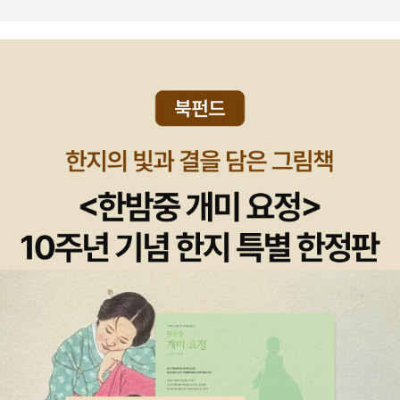
지는 삶을 단순히 '시골생활'로 생각하고 했다면, 이제 그 생각은 그만
려 세잔의 예술까지도 관심을 가지게 된다. ​​책에 소개된 사람들의 자
접어두기로 하자. 이 책을 펼치는 순간 꿈은 현실이 되고, 환상은 이루
연스러움이 주는 넉넉함과 행복함과 통찰력을 가름하게 한다. 3시간
어져 있을 것이다.자연을 벗 삼아 살아가면서, 오직 '살아가기'에만 충
넘게 공을 들여서 메이크업을 하고 헤어를 한 유명인보다 이 책에 등
실한 삶을 살아가고 있는 이들의 '신호'없는 삶 속을 이제부터 자세히
장한 사람들의 자연스러움이 더 아름답다는 사실을 확인하게 될 것이
들여다보자.------------------------------------------------
다. 진짜 아름다운 것을 깨달은 이들의 식견과 경험들이 사진 여러 장
'어떤 사람이 동료들과 같은 리듬으로 나아가지 않는다면,그건 아마
을 통해서, 침묵을 동반한 예술 사진들을 통해서 몇 겹의 진실이 전해
도 다른 북소리를 듣기 때문일 것이다.그 음악이 어디서 들려오든, 그
지기 시작한다. 말과 글보다도 그들의 표정, 그들의 삶, 그들이 소유한
템포가 어떠하든,그가 듣는 음악을 따르도록 내버려 두라.'헨리 데이
물건, 그들이 생활하는 공간의 가치를 전달한 사진작가의 작품집이
비드 소로<월든 혹은 숲속의 삶>-------------------------------
다. ​​단호한 그들의 말에서 확신이 전달된다. 깊게 뿌리박힌 자신의 존
-----------------=====저자 브리스 포르톨라노=====오지 모
재를 알게 되었다는 것은 얼마나 놀라운 경험인가. 마침내 알게 된 자
험을 통해 인간과 자연 사이의 관계를 연구하고 다큐멘터리 사진을
신의 존재를 알게 된다는 것은 인생의 기나긴 질문이 답을 찾은 것을
찍는 프랑스의 사진가. 2015년부터 2020년까지 자연과 가까워지기
의미한다. 많은 재산을 가지는 것과 많은 학식을 가졌다는 것이 인생
위해 생활방식을 바꾼 사람들의 삶에 관한 자료를 수집하는 장기 사
의 성공을 의미하지는 않는다. 진짜 성공은 자신의 존재를 알고 이해
진 프로젝트를 진행한 결과물로 <노 시그널>을 내놓았다.이 책에 나
하게 되는 순간을 만끽해야 진짜 인생의 의미를 찾는 것임을 확인하
오는 인물들은 소로처럼 각자 양심에 따라 자기만의 길을 선택해 자
게 된다. 이들이 들려준 이야기는 진중한 보물이 된다. 손에서 빠져나
신의 깊은 정체성과 조화되는 삶을 살기를 바란다. 특히 중요한 것은,
가는 것들이 무엇이며 손아귀에 꽉 쥐어진 것이 무엇인지도 분별할