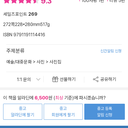
9.3
100자평 1편
리뷰 5편
세일즈포인트
269
272쪽
228*280mm
517g
ISBN 9791191114416
주제분류
신간알림 신청
예술/대중문화
>
사진
>
사진집
선물하기
공유하기
이 책을 알라딘에
6,500
원 (
최상
기준)에 파시겠습니까?
중고
중고
중고 등록
알라딘에 팔기
회원에게 팔기
알림 신청