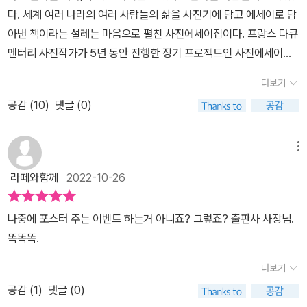
부하고 그런 이들이 있다고 하니 놀랄 노자다. 작가는 평범하지 않은
다. 세계 여러 나라의 여러 사람들의 삶을 사진기에 담고 에세이로 담
삶의 양태를 구사하는 이들의 삶을 통해 우리에게 무엇을 말하고 싶
아낸 책이라는 설레는 마음으로 펼친 사진에세이집이다. 프랑스 다큐
었던 걸까? 우리 보고 이들처럼 살라고? 사실 그건 가능하지 않다. 필
멘터리 사진작가가 5년 동안 진행한 장기 프로젝트인 사진에세이집
요한 물건들은 모두 시장이나 마트 혹은 편의점에 가서 사는 우리가
은 두께감만큼이나 사이즈도 꽤 커서 양쪽 페이지를 가득히 채운 사
더보기
자연에서 그런 것들을 얻는다는 건 이제 불가능하기 때문이다. 물론
진들을 바라볼 때는 더욱 압도적이다. 대자연을 광폭으로 담아낸 사
인류 종말의 시대가 닥친다면 누구나 할 것 없이 자급자족의 삶을 살
공감 (
10
)
댓글 (0)
진 속에서 살아가고 있는 이 사람들의 삶을 하나씩 조우하게 된다. ​​도
아야 할 것이다. 그러지 않은 상태에서 일상의 불편함을 감수하면서
시의 소음을 멀리하는 단호함과 자기 결정을 선택한 여러 사람들의
극한의 오지나 혹은 강추위를 무릅쓰고 순록을 치고, 85마리 허스키
다양한 이야기가 사진과 함께 전해진다. 의심조차 가지지 않고 무분
메뉴
개들과 더불어 사는 삶에 만족하며 사는 이들의 모습이 그렇게 낯설
별하게 사용한 현대 물건들의 가치는 어느 정도 현대인의 삶을 만족
라떼와함께
2022-10-26
수가 없었다. 아마 우리처럼 보통의 도시적 삶을 사는 이들의 이야기
시키는지 자문하게 한다. 새로운 기종을 빠르게 적응하는 사람도 있
에 누가 관심을 갖겠는가. 적어도 이 정도의 서사는 보유하고 있어야
겠지만 그러한 빠른 속도에 언제나 느긋하게 사는 것을 더 선호하는
나중에 포스터 주는 이벤트 하는거 아니죠? 그렇죠? 출판사 사장님.
사람들이 관심을 가지지 않을까. 언어와 자급자족 다음으로 또 하나
편이라 속도전에 호의적이지 않게 된다. 정착민보다는 유목민의 삶을
똑똑똑.
흥미로운 점은 이 모든 결정들이 강요된 것이 아니라 자발적인 선택
더 선호하다 보니 언제나 떠나는 것에 망설임이 없다보니 이 책에서
이라는 점이다. 그러니까 누가 시켜서 하는 게 아니라, 도시에서의 이
전하는 광활한 자연 속에서 불편함을 감수하면서도 그들이 만족하는
더보기
러저러한 번잡한 생활에 염증을 낸 이들이 자신이 자유롭게 살 공간
이유들에 깊숙이 호흡하는 시간은 매우 유용한 경험으로 남는다. 그
공감 (
1
)
댓글 (0)
을 찾아 나섰다는 점이다. 유타에 사는 벤의 경우를 보자. 채소는 자
들이 버린 것들과 그들이 선택한 것들을 주워 담으면서 그들의 삶이