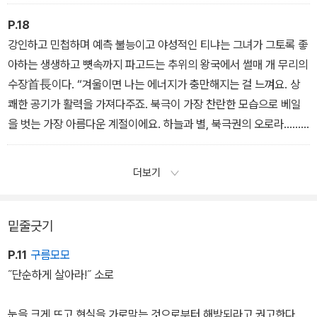
P.18
강인하고 민첩하며 예측 불능이고 야성적인 티냐는 그녀가 그토록 좋
아하는 생생하고 뼛속까지 파고드는 추위의 왕국에서 썰매 개 무리의
수장首長이다. “겨울이면 나는 에너지가 충만해지는 걸 느껴요. 상
쾌한 공기가 활력을 가져다주죠. 북극이 가장 찬란한 모습으로 베일
을 벗는 가장 아름다운 계절이에요. 하늘과 별, 북극권의 오로라……
너무나 아름다워서 아무리 봐도 질리지 않아요.”
더보기
밑줄긋기
P.11
구름모모
˝단순하게 살아라!˝ 소로
눈을 크게 뜨고 현실을 가로막는 것으로부터 해방되라고 권고한다.