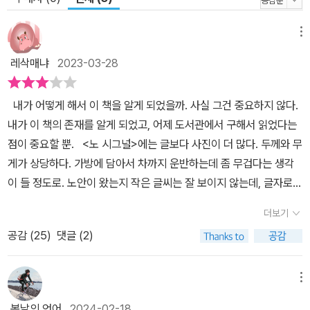
그들을 사진에 더 잘 담아내기 위해 ‘카메라는 한쪽으로 치워두고 한
동안 그 공간에 스며들어’ 그들 중 한 명이 되어 살아본다. 그리고 ‘그
메뉴
모든 삶에 입을 맞추듯’ 셔터를 누른다. 그의 사진에서는 그만큼 대상
레삭매냐
2023-03-28
에 대한 공감어린 이해와 따뜻한 애정, 진심에서 우러나온 감탄이 묻
어난다. 그건 그가 ‘그런 운명들과 마주하며, 강인한 성격으로 매혹하
내가 어떻게 해서 이 책을 알게 되었을까. 사실 그건 중요하지 않다.
는 그들의 탄성에너지와 끈기에 담긴 심오한 의미를 발견’한 데서 비
내가 이 책의 존재를 알게 되었고, 어제 도서관에서 구해서 읽었다는
롯한다. 추천사에서 루시드 폴은 말한다. 이 책의 주인공들은 오직 ‘살
점이 중요할 뿐. <노 시그널>에는 글보다 사진이 더 많다. 두께와 무
아가기’에 충실하다고, 헛된 사위 하나 없이 춤추는 무용가처럼 살아
게가 상당하다. 가방에 담아서 차까지 운반하는데 좀 무겁다는 생각
간다고, 따라서 ‘인간이 만든 음악보다 새와 바람의 선율이 더 선연한
이 들 정도로. 노안이 왔는지 작은 글씨는 잘 보이지 않는데, 글자로
삶이라면, 살아간다는 것만으로도 예술가가 될 수 있는 게 아닐까, 그
작다. 에잇! 전 세계의 오지에서 사는 10명의 사람들의 생활을 카메
리고 자연의 모든 것이 실은 위대한 작품이 아닐까’ 생각한다고. 포르
더보기
라에 담았다. 사진이라는 방식의 이미는 예나 지금이나 강렬하게 다
톨라노가 21세기의 ‘헨리 데이비드 소로’들을 접하면서 ‘우리 각각의
공감 (
25
)
댓글 (2)
가온다. 어떤 컷들은 만 마디의 말이다 글보다도 더 위력적일 수 있다.
인간존재는 비록 희박할지언정 자연과 관계를 맺으며 살아가야 할 필
사진이 품은 즉시성 그리고 리얼리티의 힘이라고나 할까. 그런데 또
요성’이 있다고 깨달은 것처럼, 또 루시드 폴이 ‘살아간다는 것’의 의
한편으로는 현장에서 직접 본 게 아니라면, 어느 정도의 작위성 역시
메뉴
미를 새롭게 발견한 것처럼 독자도 『노 시그널』을 통해 삶에 대한 사
피할 수 없는 게 아닐까. 그러니까 연출 말이다. 연출된 사진이 마냥
봄날의 언어
2024-02-18
유의 폭을 넓히고 ‘다른 세상은 가능하다’는 꿈을 품을 수 있게 되길