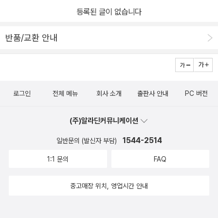
고 있는 이 책은 '소로'와 같은 삶을 사는 사람들의 모습을 사진 에세
하기 위해서는 기존에 하던 일을 혹은 욕심을 일정 부분 내려놓아야
면서 여성이 자발적으로 혼자 생활하는 이야기도 전해진다. ​​극한 날
등록된 글이 없습니다
이로 담아낸 책이다.단순히 작품으로써 담아내기 위해 찍은 인위적인
한다는, 삶에 있어서 아주 간단한 진실에 대해서도 알려 주기를 마다
씨에 적응하고 수도와 전기가 없는 지역에서도 살아가고 있는 그들의
사진이 아니라, 작가 자신이 해당 지역을 여행하며 그 삶에 녹아들어
하지 않는다. 와이파이가 터지지 않는다면 사람들이 좀 더 이야기와
이야기를 읽으면서 자급자족하며 자연 속에서 살아가고 있는 소로를
반품/교환 안내
담아낸 사진들이라 생생한 현장감과 생활상이 고스란히 느껴진다.자
대화에 집중하게 된다는 지점이 왜 이렇게 와 닿던지. 어제 도서관에
무수히 떠올리게 된다. 서문에서도 소로에 대한 글로 시작하면서 소
세히 들여다보면 상상할 수 없는 공간과 삶을 엿볼 수 있는데, 이 때문
가서 보니, 자리에 앉은 이들 가운데 책을 읽는 이들보다 핸드폰의 액
로가 당시에 출간한 책이 미국에서는 몇몇 비평가들이 이교적이고 반
에 깊은 영감을 불러일으키는 것은 물론, 공간 자체가 예술이 되고 꿈
정화면에 집착한 이들이 더 많지 않나 싶을 정도였다. 우리는 어떻하
동적이라는 혹평을 하였음을 확인하게 된다. 하지만 프랑스에서는 호
꾸는 공간이 될 수 있음을 알 수 있다.저자는 자연과 함께 살기로 결심
다가 이렇게 되었을까. 마냥 자유로운 영혼들을 보면서 부럽다는 생
의적이었다는 사실도 전해진다. 책은 직접 경험할 수 없고 직접 보지
로그인
전체 메뉴
회사 소개
출판사 안내
PC 버전
한 이들을 만나러 알래스카의 섬에서 파타고니아 평원까지 카메라를
각이 들기도 했다. 하지만 난 아무래도 그들처럼 살 자신이 없다. 도시
못하는 다양한 것들을 경험하게 해준다. ​​시그널을 거부하고 노 시그
들고 여행한다. 그리고 이들이 사는 집과 주변 풍경을 고스란히 담아
가 주는 안락함을 포기할 자신이 없는 거겠지. 그래도 아주 잠깐이라
널을 선택하여도 문제가 될 것이 없을 거라는 확신을 가지게 해준다.
(주)알라딘커뮤니케이션
냈는데 살펴보면, 숲속, 섬, 등대, 알래스카 양식장, 초원, 자급자족의
면 체험해 보고 싶다는 생각은 들었다. 예전부터 하고 싶었던 건장한
현대인들이 얼마나 많은 물건들을 가지고 사는지 거듭 확인하면서 불
형태 등 다양하다.대부분 폐가를 고쳐 사용하거나 기존에 있던 건물
1544-2514
일반문의 (발신자 부담)
허스키들이 끄는 눈썰매를 타고 오로라를 보는 건 어떨까. 그럴려면
필요한 물건들이 무엇인지도 살펴보게 한다. '단순하게 살라!'고 말한
들을 수리해서 사용하는 방식을 취했는데, 보다 보면 절로 감탄이 나
핀란드의 라플란드까지는 가야겠지. 아무래도 무리 같다.
소로의 강경한 목소리는 많은 것을 일깨워 준다. 이 책도 다르지가 않
1:1 문의
FAQ
올 만큼 매력적인 공간과 풍경들이 가득하다.삶에 치여 피로와 스트
다. 자본주의가 부추기는 소비 중독에 노출되지 않는 방법을 강구하
레스, 부조리함을 더는 견디지 못하고 나만의 삶을 찾아 나선 이들이
중고매장 위치, 영업시간 안내
는 것이 절실해지는 시대이다. 무엇을 당장 손에서 놓고, 무엇을 차단
보여주는 자연, 공간, 가치는 도시에서는 한 번도 경험해 보지 못한 경
하고 무엇을 거부하여야 할지도 개인에게 남겨지는 문제로 남는다.
이로움과 삶에 대한 충만함, 여유 등을 보여준다.만약 자연과 어우러
소로와 세잔의 예술을 동일한 선상에 놓고 비교하였다는 문장에 이끌