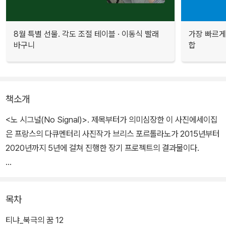
8월 특별 선물. 각도 조절 테이블 · 이동식 빨래
가장 빠르게
바구니
합
책소개
<노 시그널(No Signal)>. 제목부터가 의미심장한 이 사진에세이집
은 프랑스의 다큐멘터리 사진작가 브리스 포르톨라노가 2015년부터
2020년까지 5년에 걸쳐 진행한 장기 프로젝트의 결과물이다.
포르톨라노는 문명에서 벗어나 살기로 결심하고 월든 호숫가 숲속에
정착해 통나무집을 짓고 자연과 함께하는 ‘단순한 삶’을 실천했던 헨
목차
리 데이비드 소로에게 깊은 영감을 받아 21세기의 ‘소로’를 찾아 떠나
는 프로젝트를 기획했다. 그리고 5년 동안 많은 조사를 하고 보통 사
티냐_북극의 꿈 12