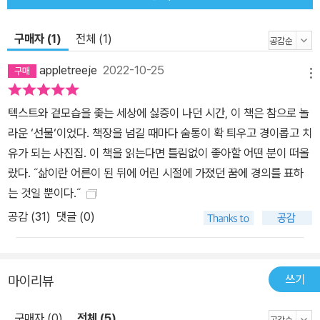
내가 하는 모든 일의 의미를 즉각적으로 느낍니다.”(조지) “도시에 가
면 깊은 공허감을 느껴요. 그때마다 내가 자연에, 이 삶에 얼마나 밀접
구매자 (1)
전체 (1)
히 연결되어 있는지 깨닫죠.”(스카이) “자연과 동물이 넘쳐나는 광경
appletreeje
2022-10-25
을 보면 매일이 휴가라는 기분이 듭니다. 나는 자유롭게 살기 위해 부
메뉴
조리한 삶을 버리고 떠나왔어요. 여기엔 너무도 큰 자유가 있어
텍스트와 겉모습을 좇는 세상에 싫증이 나던 시간, 이 책은 참으로 놀
요.”(제리) “자연은 나에게 엄청나게 많은 것을 가져다줍니다. 자연과
라운 ‘선물‘이었다. 책장을 넘길 때마다 숨통이 확 틔우고 경이롭고 치
아주 가까이 있을 때 나 자신이 더욱 강하게 느껴져요.”(엘레나) 오직
유가 되는 사진집. 이 책을 읽는다면 틀림없이 좋아할 어떤 분이 떠올
‘살아가기’에 충실한 삶, 살아간다는 것만으로 예술가가 된다 이러한
랐다. ˝삶이란 어른이 된 뒤에 어린 시절에 가졌던 꿈에 경의를 표하
그들의 생활방식과 삶에 대한 사유, 그리고 자연과 더불어 살아가는
는 것일 뿐이다.˝
그들의 모습을 섬세하게 담아낸 사진은 우리에게 깊은 영감을 불러일
공감 (
31
)
댓글 (0)
으킨다. 그저 주어진 일상에 적응하며 앞만 보고 질주하는 삶이 과연
나에게 맞는가, 내가 진정 꿈꾸고 원하는 삶은 무엇일까, 뭔가 다른 삶
의 가능성도 있지 않을까. 현재에 갇혀 옴짝달싹 못하는 현대인에게
깊게 심호흡하며 옆도 한번 돌아보고 뒤도 돌아보면서 자신의 내면을
쓰기
마이리뷰
들여다볼 수 있는 여유를 갖게 해준다. 포르톨라노는 섣불리 혹은 가
구매자 (0)
전체 (5)
볍게 카메라를 먼저 들이밀지 않는다. 그들의 생활양식을 공유하면서