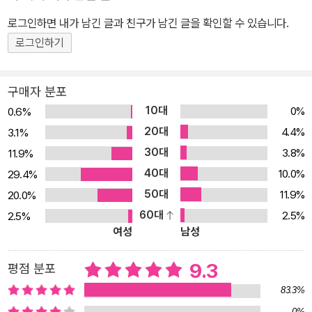
듣고 사진을 찍었다. 큰 판형에 시원스레 담긴 매혹적인 사진들과 스
로그인하면 내가 남긴 글과 친구가 남긴 글을 확인할 수 있습니다.
스로 택한 자연 속의 삶을 한없이 긍정하는 이들이 들려주는 이야기
로그인하기
가 조화롭게 어우러진 『노 시그널』. ‘노래하는 음유시인’이라 불리며
제주에서 그 자신 역시 책 속의 인물들과 비슷한 결의 삶을 꾸려가는
구매자 분포
가수 루시드 폴이 추천사에서 정의했듯 『노 시그널』은 ‘포르톨라노가
10대
0%
0.6%
남긴 빛의 기록’이자 ‘그가 만난 낯설고도 아름다운 이들을 향한 송
20대
4.4%
3.1%
가’다. 온갖 ‘신호’가 범람하는 도시를 떠나 어떤 ‘신호’도 방해할 수
30대
3.8%
11.9%
없는 자연과 함께하고자 다른 삶을 택한 사람들의 이야기 포르톨라노
40대
는 자연과 함께하는 삶을 살기로 결심한 이들을 만나러 알래스카의
10.0%
29.4%
섬에서 파타고니아 평원까지, 핀란드의 숲에서 이란의 고원까지 카메
50대
11.9%
20.0%
라를 들고 여행한다. 그 여정에서 만난 이들이 바로 핀란드 북극권에
60대
2.5%
2.5%
여성
남성
서 썰매 개들과 함께 눈밭을 달리는 티냐, 이란 캅카스산맥에서 말을
타고 페르시아 전통 궁술을 전수하는 알리, 영국 북쪽의 애런섬으로
9.3
평점 분포
들어가 보헤미안처럼 트레일러하우스 생활을 하는 바니, 몽골 북쪽의
다르하드 골짜기에서 순록을 키우는 자야, 이탈리아 아펜니노산맥의
83.3%
울창한 숲속에 폐농가를 수리해 가족과 정착한 조지, 그리스 섬의 외
0%