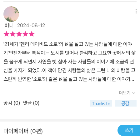
신이 직접 재배해 먹고, 고기는 1년치 사냥을 해서 구한다고 했던가.
이끄는 것이 진짜 무엇인지 내밀한 영역까지도 살피고 느끼게 된다. ​​
처음에는 주로 총으로 사냥을 하다가 지금은 좀 더 사냥 친화적(?)인
메뉴
맑은 공기가 가득한 곳을 여행 다니고 돌아오면 도시가 놓친 것이 무
활을 사용한다고 했던가. 그렇지 않아도 요즘 인별그램으로 사냥하는
엇인지 쉽게 알아차리게 된다. 도시는 꺼지지 않는 불빛과 분주하게
버니
2024-08-12
동영상을 자주 보고 있는데, 스포츠 같은 사냥과 달리 벤의 경우에는
오가는 인파들로 늦은 밤에도 감지되지만 도시만 벗어나면 다른 라이
목적의식이 뚜렷하다. 일상에서 일용할 고기를 얻기 위해서. 그리고
프 스타일로 살아가는 다른 지역의 사람들을 경험하다 보면 놀라움과
'21세기 '헨리 데이비드 소로'의 삶을 살고 있는 사람들에 대한 이야
그 사냥을 위해 자신의 체력단련도 마다하지 않는다. 일주일 동안 산
당혹스러움이 쉽게 잊히지 않는다. 바쁘게 살고 경쟁하면서 손익계산
기'언젠가부터 북적이는 도시를 벗어나 한적하고 고요한 곳에서의 삶
에서 1년 동안 먹을 고기를 구해야 한다는 사명감에 불타는 가장은 오
을 하는 도시인들은 진정 얼마나 행복한지 질문을 던지게 된다. <나
을 꿈꾸게 되면서 자연을 벗 삼아 사는 사람들의 이야기에 조금씩 관
늘도 광활한 산림을 누빈다. 그런 그가 그전에는 비건이었다는 점도
의 해방일지> 드라마에서 퇴근하는 삼남매들의 지친 모습이 가장 먼
심을 가지게 되었다.이 책에 담긴 사람들의 삶은 그런 나의 바람을 고
비밀이 아니다. 알래스카에서 굴 양식을 하느라 등허리가 쉴 틈이 없
저 떠오른다. 그리고 그러한 삶을 멈추고 방향을 다른 곳으로 향한 이
스란히 반영한 '소로'와 같은 삶을 살고 있는 사람들에 대한 이야기로
다는 제리의 이야기 재밌게 다가온다. 미시건인가 어디서 부동산업을
들의 선택과 용기, 결단력을 이 책에서 만나게 된다. 온전하지 않았던
편리함보다는 자연 속에서 자신만의 삶을 살기를 선택한 이들에 대한
하다가 2008년 리먼-브러더스 사태로 부동산업을 털고 알래스카에
더보기
삶을 직시할 수 있는 힘도 아무에게나 주어지는 것이 아니다. 그래서
이야기다.자칫 도시생활보다 단조롭거나 심심할 거라 생각할 수 있지
건너와서 굴 양식업을 시작했다고. 처음에는 아무 것도 모르고 시작
이 사람들의 선택은 특별해 보인다. ​​혼자이지만 혼자가 아닌 사람들
공감 (
0
)
댓글 (0)
만, 실상 이들의 모습을 살펴보면 오히려 그 반대의 모습으로 살아가
했지만, 지금은 베테랑 업자가 다 되었다. 그리고 보니 서양에서는 참
이 있다. 혼자였다가 사랑하는 사람과 함께 자연과 더불어 사는 삶을
고 있음을 알 수 있다.다른 나라, 다른 환경에서 저마다의 꿈을 꾸며
이렇게 자신의 꿈을 이루며 사는 이들이 많구나 싶었다. 그렇다고 에
살아가고 있는 사람들도 있다. 자원봉사하다가 만난 두 사람이 가정
원하는 삶을 살아가는 이들의 모습에서 상상이상의 다채로움과 풍요
세이에 등장하는 주인공들이나 작가가 마냥 자연주의/생태주의 삶에
을 이루고 아이들을 낳아서 살아가고 있는 이들의 이야기도 전해진
쓰기
마이페이퍼 (0편)
로움이 느껴진다.총 10개국, 10명의 '비정형적인 사람들'의 모습을 담
대한 찬양만 하는 건 아니다. 동시에 무언가 자신이 하고 싶은 일을
다. 추운 날씨에도 냉장고에 음식을 넣어서 보관하는 모순을 발견하