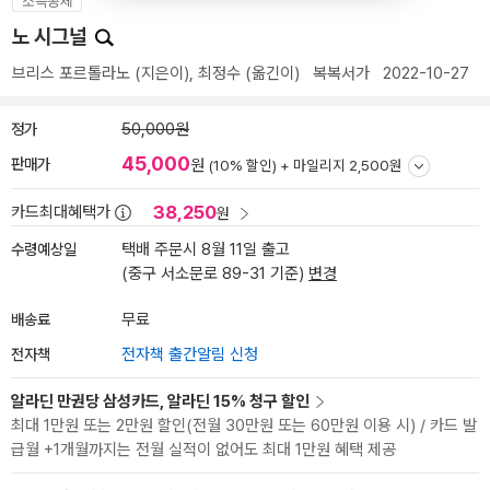
소득공제
노 시그널
브리스 포르톨라노
(지은이),
최정수
(옮긴이)
복복서가
2022-10-27
정가
50,000원
45,000
판매가
원
(10% 할인) +
마일리지 2,500원
38,250
카드최대혜택가
원
수령예상일
택배 주문시 8월 11일 출고
(중구 서소문로 89-31 기준)
변경
배송료
무료
전자책
전자책 출간알림 신청
알라딘 만권당 삼성카드, 알라딘 15% 청구 할인
최대 1만원 또는 2만원 할인(전월 30만원 또는 60만원 이용 시) / 카드 발
급월 +1개월까지는 전월 실적이 없어도 최대 1만원 혜택 제공