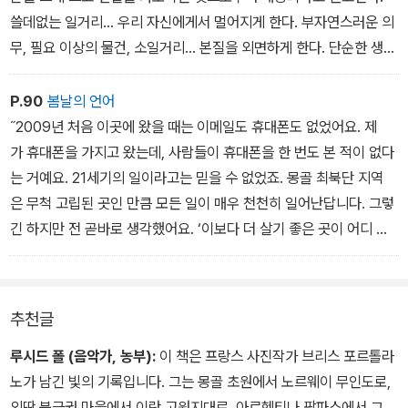
쓸데없는 일거리... 우리 자신에게서 멀어지게 한다. 부자연스러운 의
무, 필요 이상의 물건, 소일거리... 본질을 외면하게 한다. 단순한 생활
선택. 자꾸만 달아나는 본질 찾기. 물질적-심리적 안정. 관습적 기준.
삶의 방식 바꾸기. 진정한 전진. 삶의 질을 제자리에 돌려놓는 패러다
P.90
봄날의 언어
임. 각자의 양심에 따라 자기만의 길을 선택. 깊은 정체성. 조화되는
˝2009년 처음 이곳에 왔을 때는 이메일도 휴대폰도 없었어요. 제
삶. 소중한 자유... 마음껏 향유
가 휴대폰을 가지고 왔는데, 사람들이 휴대폰을 한 번도 본 적이 없다
는 거예요. 21세기의 일이라고는 믿을 수 없었죠. 몽골 최북단 지역
은 무척 고립된 곳인 만큼 모든 일이 매우 천천히 일어난답니다. 그렇
긴 하지만 전 곧바로 생각했어요. ‘이보다 더 살기 좋은 곳이 어디 있
겠어?˝
˝이곳에서 살려면 몇 가지에 익숙해져야 해요. 게르에서 산다는 건 그
추천글
런 것이죠. 처음엔 굉장히 힘들었어요. 바람이 들이치고 겨울이 길거
든요. 겨울이 일곱 달이나 계속되고 기온이 영하 50도까지 내려가
루시드 폴 (음악가, 농부):
이 책은 프랑스 사진작가 브리스 포르톨라
요. 그런 날씨에 순록과 온종일 밖에 있어야 하죠. 눈이 부츠 안으
노가 남긴 빛의 기록입니다. 그는 몽골 초원에서 노르웨이 무인도로,
로 들어와 발이 얼어버려요. 하지만 사람들 사이의 온기가 추위를 보
외딴 북극권 마을에서 이란 고원지대로, 아르헨티나 팜파스에서 그리