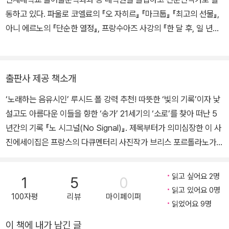
신 하늘에 새겨진 오로라를 바라봅니다. 풍경화를 감상하는 대신 말
동하고 있다. 파울로 코엘료의 『오 자히르』 『마크툽』 『최고의 선물』,
을 달려 드넓은 초원으로 뛰어들어갑니다. 인간이 만든 음악보다 새
아니 에르노의 『단순한 열정』, 프랑수아즈 사강의 『한 달 후, 일 년
와 바람의 선율이 더 선연한 삶이라면, 살아간다는 것만으로도 예술
후』 『어떤 미소』 『신기한 구름』, 기 드 모파상의 『기 드 모파상:비곗덩
가가 될 수 있는 게 아닐까, 그리고 자연의 모든 것이 실은 위대한 작
어리 외 62편』, 알베르 카뮈의 『이방인』, 아모스 오즈의 『시골 생활
품이 아닐까 싶습니다. 정말 그럴 수 있겠습니다. 극야의 호수가 얼어
풍경』 외에 『나는 죽음을 돕는 의사입니다』 『우리가 작별 인사를 할
출판사 제공 책소개
붙으며 내던 소리, 쩡, 쩡, 하며 굳어가던 물의 목소리보다 강렬한 노
때마다』 『여자를 삼킨 화가 피카소』 『역광의 여인 비비안 마이어』
‘노래하는 음유시인’ 루시드 폴 강력 추천! 따뜻한 ‘빛의 기록’이자 낯
래를 나는 한 번도 들어본 적이 없으니까요.
『파베세의 마지막 여름』 등 120여 권의 책을 우리말로 옮겼다.
설고도 아름다운 이들을 향한 ‘송가’ 21세기의 ‘소로’를 찾아 떠난 5
년간의 기록 『노 시그널(No Signal)』. 제목부터가 의미심장한 이 사
진에세이집은 프랑스의 다큐멘터리 사진작가 브리스 포르톨라노가 2
015년부터 2020년까지 5년에 걸쳐 진행한 장기 프로젝트의 결과물
이다. 포르톨라노는 문명에서 벗어나 살기로 결심하고 월든 호숫가
읽고 싶어요 2명
1
5
0
숲속에 정착해 통나무집을 짓고 자연과 함께하는 ‘단순한 삶’을 실천
읽고 있어요 0명
100자평
리뷰
마이페이퍼
했던 헨리 데이비드 소로에게 깊은 영감을 받아 21세기의 ‘소로’를 찾
읽었어요 9명
아 떠나는 프로젝트를 기획했다. 그리고 5년 동안 많은 조사를 하고
이 책에 내가 남긴 글
보통 사람들과 다른 삶을 사는 ‘비정형적인 사람들’을 만나 이야기를