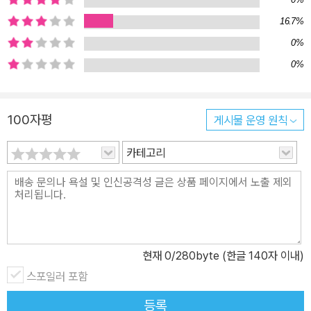
딴 폐가를 예술 공간으로 개조해 창작 작업을 하는 실비아, 아르헨티
16.7%
나 파타고니아에서 말을 돌보고 이동 목축을 하는 스카이, 미국 서부
0%
의 시골 마을에서 완벽한 먹거리 자급자족을 실천하는 벤, 알래스카
0%
프리스오브웨일스섬에서 굴 양식을 하며 자유로운 삶을 추구하는 제
리, 그리고 노르웨이 북부 작은 섬의 등대지기가 된 엘레나다. 이들은
하나같이 도시의 얽매인 일상에서 피로와 부조리함을 느끼고 자신에
100자평
게시물 운영 원칙
게 맞는 삶의 가치와 생활방식을 모색하기 위해 자연으로 떠나왔다.
카테고리
그곳에서 때로 수도도 전기도 들어오지 않고 전화나 인터넷조차 없
는, 예전과 확연히 대비되는 단순한 삶을 스스로 선택해 꾸려간다. 그
러나 오히려 그런 삶에서 도시에 있을 땐 경험해보지 못한 다양한 충
만함을 매일매일 가슴 벅차게 느낀다. 그들은 말한다. “탁 트인 자연
에서 사는 것보다 더 평온한 삶의 방식이란 나에게 존재하지 않는답
니다.”(티냐) “내 시간과 존재를 희생하기보다는 없어도 그만인 사치
현재
0
/280byte (한글 140자 이내)
스러움과 안락함을 희생하는 것이 더 좋았습니다.”(바니) “우리에게
스포일러 포함
인생은 단 한 번뿐이고, 저는 자신의 본능에 따라 사는 것이 중요하다
등록
고 생각합니다.”(자야) “여기서 나는 나무를 베고 채소를 기르는 등