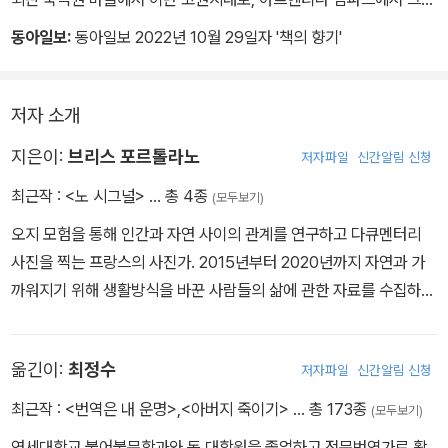
상해준답니다. 와이파이가 없어서 사람들이 대화를 더 많이 나눠
스 섬마을로 길을 떠났습니다. 그가 만난 사람들은 모두 도시를 떠난
동아일보:
동아일보 2022년 10월 29일자 '책의 향기'
요…… 이곳 사람들은 삶의 지혜가 있고 어떻게 행동해야 하는지 아
이들입니다. 그는 그들의 삶을 ‘엿보지’ 않으며 그 모든 삶에 입을 맞
는 연장자를 존중합니다.˝
추듯 셔터를 눌렀습니다. 그렇게 온몸을 다해 남긴 사진들은 그가 만
난 낯설고도 아름다운 이들을 향한 송가가 되었습니다.
저자 소개
언젠가 북극 근처 마을에 머문 적이 있습니다. 이 책을 보는 내내 그
지은이:
브리스 포르톨라노
저자파일
신간알림 신청
충만했던 날들을 다시 기억해낼 수 있었습니다. 익숙한 세상과 철저
히 멀어졌던 그 며칠 동안 한 일은 똑같은 음식을 만들어 먹는 일, 같
최근작 :
<노 시그널>
… 총 4종
(모두보기)
은 책을 보고 또 보는 일, 눈보라의 노래를 하염없이 듣는 일, 장작을
오지 모험을 통해 인간과 자연 사이의 관계를 연구하고 다큐멘터리
때고 전기와 물을 아끼며 체온으로 밤을 이겨내는 일이었습니다. 시
사진을 찍는 프랑스의 사진가. 2015년부터 2020년까지 자연과 가
간은 ‘도시에서보다 훨씬 더 빠르게 지나’갔습니다. 도시 사람들은 생
까워지기 위해 생활방식을 바꾼 사람들의 삶에 관한 자료를 수집하는
각할지도 모릅니다. 이런 삶은 지루하고 단조롭지 않겠냐고. 각자의
장기 사진 프로젝트를 진행한 결과물로 『노 시그널』을 내놓았다. 〈내
답은 다르겠지만 책의 주인공들은 한결같이 말합니다. 오히려 그들에
셔널 지오그래픽〉 〈가디언〉 〈BBC 뉴스〉 〈인디펜던트〉 등과 사진 작
게 도시는 ‘한 시간만 지나면 할일이 없는’ 곳, ‘얼마 안 가 지겨워지
옮긴이:
최정수
저자파일
신간알림 신청
업을 했고, 2015년부터 수차례 사진전을 열었다. 2015년 페르피냥
는’ 곳, ‘깊은 공허감’을 주는 곳, 그리고 ‘오래 머물긴 싫은’ 곳이라고.
비자 푸르 리마주 페스티벌 사진 부문 ANI상, 2017년 부르스 뒤 탈
최근작 :
<번역은 내 운명>
,
<아버지 죽이기>
… 총 173종
(모두보기)
이 책의 주인공들은 오직 ‘살아가기’에 충실합니다. 헛된 사위 하나 없
랑 르포르타주 심사위원상을 수상했다.
이 춤추는 무용가처럼 살아갑니다. 그들은 영화나 드라마를 보는 대
연세대학교 불어불문학과와 동 대학원을 졸업하고 전문번역가로 활