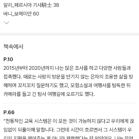
람들과 다른 삶을 사는 ‘비정형적인 사람들’을 만나 이야기를 듣고 사
알리_페르시아 기사騎士 38
진을 찍었다.
바니_보헤미안 60
큰 판형에 시원스레 담긴 매혹적인 사진들과 스스로 택한 자연 속의
삶을 한없이 긍정하는 이들이 들려주는 이야기가 조화롭게 어우러진
책속에서
<노 시그널>. ‘노래하는 음유시인’이라 불리며 제주에서 그 자신 역
시 책 속의 인물들과 비슷한 결의 삶을 꾸려가는 가수 루시드 폴이 추
P.10
천사에서 정의했듯 <노 시그널>은 ‘포르톨라노가 남긴 빛의 기록’이
2015년부터 2020년까지 나는 많은 조사를 하고 다양한 사람들과
자 ‘그가 만난 낯설고도 아름다운 이들을 향한 송가’다.
접촉했다. 때로는 사람의 방문을 반기지 않는 은자의 조용한 삶을 방
해하며 꼬치꼬치 질문하기도 했고, 모험소설과 여행서를 탐독한 뒤
카메라를 들고 긴 탐사 여행길에 오르기도 했다.
P.66
“전통적인 교육 시스템은 이 모든 것이 가능하지 않다고 우리에게 끊
임없이 되풀이해 말합니다. 그런데 시간이 흐르면서 그 시스템이 우
리의 지평을 열어주는 게 아니라 제한한다는 걸 알았어요. 나는 무엇