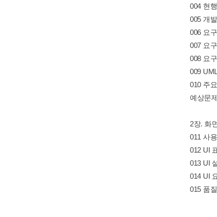
004 현
005 개
006 요
007 요
008 요
009 UML(
010 주
예상문
2장. 화
011 
012 UI
013 UI
014 U
015 품