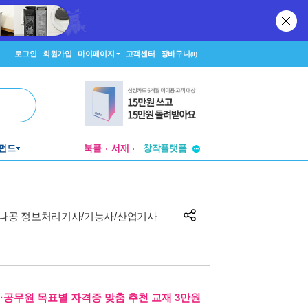
로그인
회원가입
마이페이지
고객센터
장바구니
(0)
투비컨티뉴드
펀드
북플
서재
창작플랫폼
투비컨티뉴드
 시나공 정보처리기사/기능사/산업기사
·공무원 목표별 자격증 맞춤 추천 교재 3만원