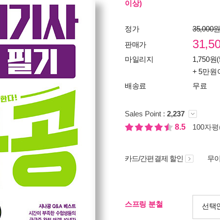
이상)
정가
35,000
31,5
판매가
마일리지
1,750원(
+ 5만원
배송료
무료
Sales Point :
2,237
8.5
100자평(
카드/간편결제 할인
무이
스프링 분철
선택