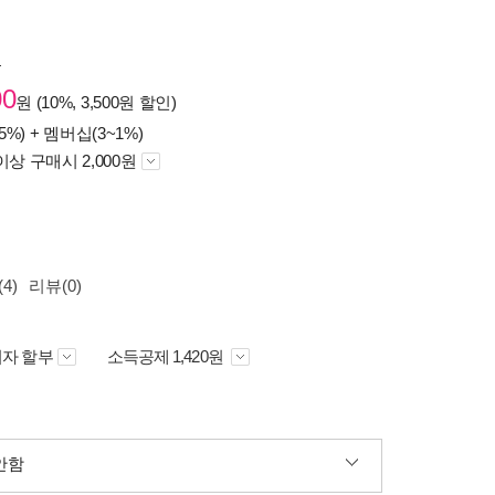
원
00
원 (10%, 3,500원 할인)
5%) +
멤버십(3~1%)
이상 구매시 2,000원
4)
리뷰(0)
자 할부
소득공제 1,420원
안함