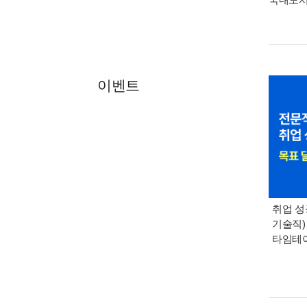
이벤트
취업 성
기술직)
타임테