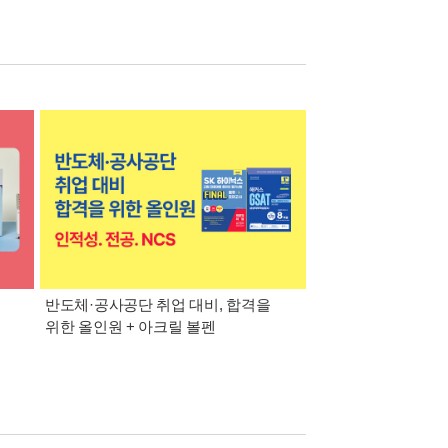
반도체·공사공단 취업 대비, 합격을
대기업·공기업·공무
위한 올인원 + 아크릴 볼펜
맞춤 추천 교재 + 워