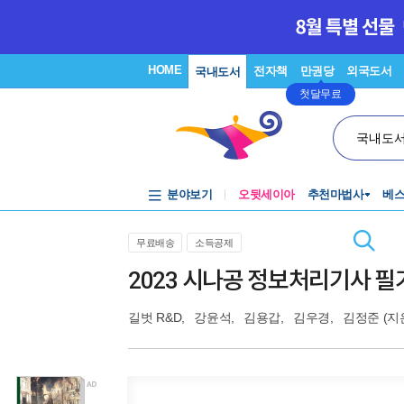
HOME
전자책
만권당
외국도서
국내도서
첫달무료
국내도
분야보기
오뒷세이아
추천마법사
베
무료배송
소득공제
2023 시나공 정보처리기사 필
길벗 R&D
,
강윤석
,
김용갑
,
김우경
,
김정준
(지