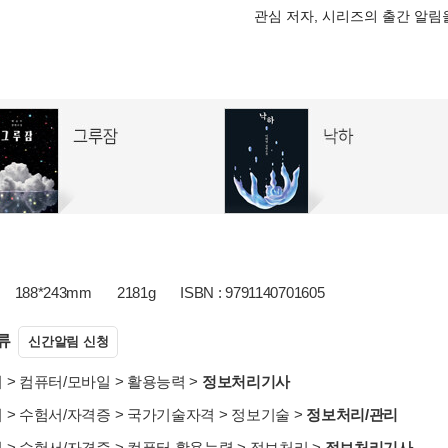
관심 저자, 시리즈의 출간 알
188*243mm
2181g
ISBN : 9791140701605
류
신간알림 신청
서
>
컴퓨터/모바일
>
활용능력
>
정보처리기사
서
>
수험서/자격증
>
국가기술자격
>
정보기술
>
정보처리/관리
서
>
수험서/자격증
>
컴퓨터 활용능력
>
정보처리
>
정보처리기사