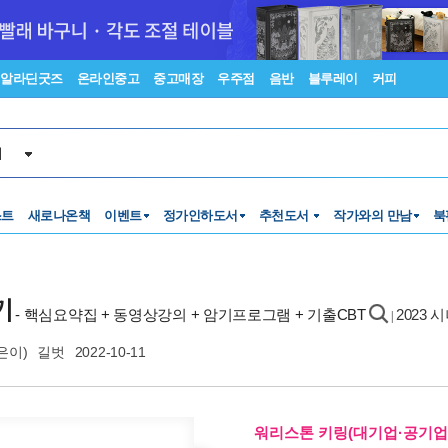
알라딘굿즈
온라인중고
중고매장
우주점
음반
블루레이
커피
서
스트
새로나온책
이벤트
정가인하도서
추천도서
작가와의 만남
북
기
- 핵심요약집 + 동영상강의 + 암기프로그램 + 기출CBT
2023
|
은이)
길벗
2022-10-11
워리스톤 키링(대기업·공기업