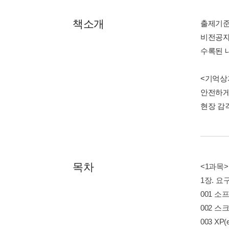
책소개
출제기준
비전공자
수록된 
<기억상
안전하게
현장 감각을
목차
<1과목
1장. 요
001 소
002 스크
003 XP(