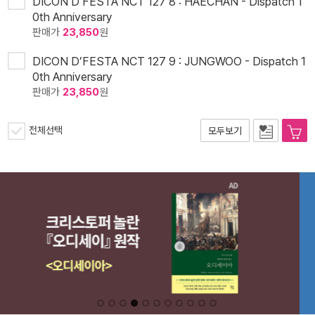
DICON D’FESTA NCT 127 8 : HAECHAN - Dispatch 1
0th Anniversary
판매가
23,850
원
DICON D’FESTA NCT 127 9 : JUNGWOO - Dispatch 1
0th Anniversary
판매가
23,850
원
전체선택
모두보기