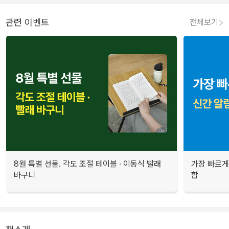
관련 이벤트
전체보기
8월 특별 선물. 각도 조절 테이블 · 이동식 빨래
가장 빠르게
바구니
합