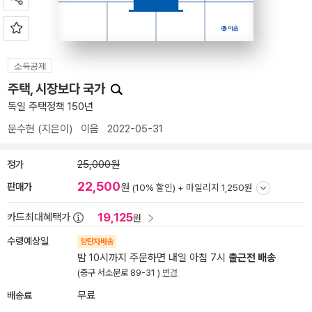
소득공제
주택, 시장보다 국가
독일 주택정책 150년
문수현
(지은이)
이음
2022-05-31
정가
25,000원
22,500
판매가
원
(10% 할인) +
마일리지 1,250원
19,125
카드최대혜택가
원
수령예상일
양탄자배송
밤 10시까지 주문하면 내일 아침 7시
출근전 배송
(중구 서소문로 89-31 )
변경
배송료
무료