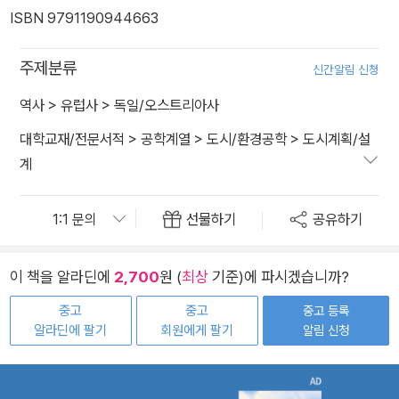
ISBN 9791190944663
주제분류
신간알림 신청
역사
>
유럽사
>
독일/오스트리아사
대학교재/전문서적
>
공학계열
>
도시/환경공학
>
도시계획/설
계
선물하기
공유하기
이 책을 알라딘에
2,700
원 (
최상
기준)에 파시겠습니까?
중고
중고
중고 등록
알라딘에 팔기
회원에게 팔기
알림 신청