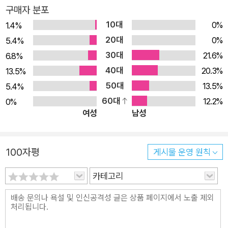
구매자 분포
산이 여전히 가장 효율적인 재테크로 여겨지는 한국사회에서 임
10대
0%
1.4%
대인과 임차인 모두가 최소한의 합의를 이룰 수 있는 균형점을 짚
20대
0%
5.4%
는 것은 요원해보이기만 한다. 독일 주택정책 150년에서 얻는 지
30대
21.6%
6.8%
혜 독일의 사례는 두 차례의 전쟁과 분단, 그리고 통일이라는 커
40대
20.3%
13.5%
다란 사회변동을 경험했다는 점에서 주목할 만하다. 한국과 유사
50대
13.5%
5.4%
한 사회변동을 경험했다는 점에서 그렇고, 큰 폭의 사회변동 속에
60대
12.2%
0%
서 주택정책의 변화를 관찰할 수도 있기 때문이다. 한편 독일은
여성
남성
‘임차인의 민족’이라고 불릴 만큼 자가 보유와 임대가 균형을 이
루는 임대주택시장을 형성하고 있기도 하다. 지난 2021년 퇴임
한 메르켈 총리가 2005년 기준, 임대료 20유로였던 건물에서 1
100자평
게시물 운영 원칙
6년 동안 거주했을 정도이다. 비결은 무엇이었을까? 독일 제국,
카테고리
바이마르 공화국, 동독과 서독, 현대 독일까지 150년 동안의 독
일 주택정책을 역사적으로 살핀 이 책은 독일 주택정책의 가장 뚜
렷한 특징을 임차인을 우선하는 정책 기조를 꼽는다. 이러한 기조
는 바이마르 공화국 헌법 155조를 통해 건강한 주거 공간을 확보