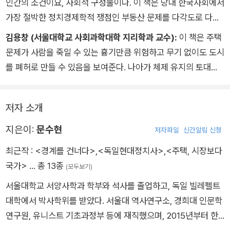
인간의 조건이요, 사회적 구성물이다. 이 책은 당대 한국사회에서
가장 절박한 정치경제학적 쟁점인 부동산 문제를 다각도로 다룬
레퍼런스라는 점에서, 사회구성원 모두의 필독서가 아닐 수 없다.
김용창 (서울대학교 사회과학대학 지리학과 교수):
이 책은 주택
독일 근현대사에서 있었던 주택에 관한 논의 전반을 다루고 있음
문제가 사람을 죽일 수 있는 흉기만큼 위험하고 무기 없이도 도시
에도 ‘독일에서 배우자’는 접근 방식이 아니라는 점도 주목할 만
를 폐허로 만들 수 있음을 보여준다. 나아가 체제 유지의 토대이
하다. 비교 연구의 모델로서 학문적 성취가 돋보인다.
자 붕괴의 근본 원인이라는 것을 일깨운다. 주택은 시대정신이면
서 사회세력 사이 투쟁 관계라는 저자의 주택 사관이 독일 주택사
저자 소개
를 관통한다. 주택을 돈 문제로만 보도록 강요받는 시대를 해체하
고 싶다면 이 책을 펼쳐 교훈을 얻어야 한다.
지은이:
문수현
저자파일
신간알림 신청
최근작 :
<경계를 건너다>
,
<독일현대정치사>
,
<주택, 시장보다
국가>
… 총 13종
(모두보기)
서울대학교 서양사학과 학부와 석사를 졸업하고, 독일 빌레펠트
대학에서 박사학위를 받았다. 서울대 역사연구소, 경희대 인문학
연구원, 유니스트 기초과정부 등에 재직했으며, 2015년부터 한