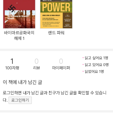
이러한 모순 아닌 모순은 자율과 통제 어느 한쪽만이 정답이 될
수 없다는 것을 의미한다. 중요한 것은 자율과 통제의 균형점을
찾는 것이다. 방향은 찾았지만, 문제는 여전하다. 누가, 어떻게 찾
느냐의 문제가 남기 때문이다. 집을 필요로 하는 모든 사람에게
즉시 집을 제공할 수 없다는 점에서, 이 문제는 우선순위와 관련
바이마르공화국의
랜드 파워
해체 1
있다. 살 집을 필요로 하는 사람들의 주거권을 존중하는 것과 산
집의 가치를 높이고 싶어 하는 사람들의 재산권을 존중하는 것 모
두 누군가의 삶에 영향을 미치는 것이기 때문에 쉽게 결정할 수
읽고 싶어요 1명
1
0
0
없는 것이다. 모든 국가의 부동산·주택정책에는 이에 대한 고민이
읽고 있어요 0명
100자평
리뷰
마이페이퍼
담겨 있다. 주거는 삶의 다른 영역에 다양하게 영향을 미칠 수 있
읽었어요 1명
어서, 주거가 안정되지 않으면 국민들의 불만이 높아져 사회에도
이 책에 내가 남긴 글
악영향을 미치기 때문에 국가에게 부동산·주택정책은 중요하다.
임대인과 임차인 사이에서 자율과 통제 사이의 균형, 즉 집을 필
로그인하면 내가 남긴 글과 친구가 남긴 글을 확인할 수 있습니
요로 하는 사람들에게 입주의 기회를 적절히 제공하면서도 집을
다.
로그인하기
소유하고 있는 사람들이 적당한 이익을 얻을 수 있도록 해야 하는
것이다. 그런데 부동산 시장의 불안정이 지속되는 한편으로 부동