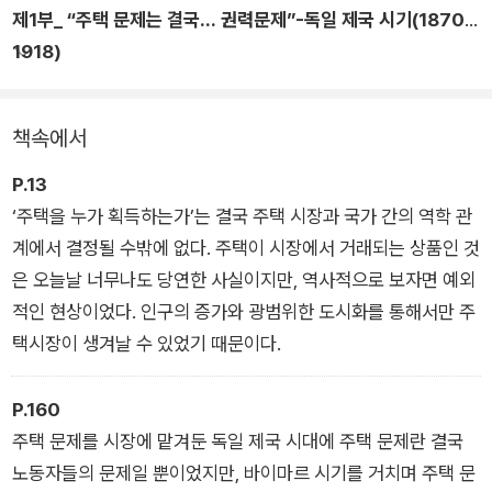
제1부_ “주택 문제는 결국... 권력문제”-독일 제국 시기(1870~
하는가에 대한 더 많은 사회적 논의를 바탕으로 국가가 주택 문제
1918)
에 대한 균형자 역할을 해야 함을 제시한다.
1장. 독일 제국 시기 주택 문제: “인간을... 집으로도 죽일 수 있
다.”
책속에서
P.13
‘주택을 누가 획득하는가’는 결국 주택 시장과 국가 간의 역학 관
계에서 결정될 수밖에 없다. 주택이 시장에서 거래되는 상품인 것
은 오늘날 너무나도 당연한 사실이지만, 역사적으로 보자면 예외
적인 현상이었다. 인구의 증가와 광범위한 도시화를 통해서만 주
택시장이 생겨날 수 있었기 때문이다.
P.160
주택 문제를 시장에 맡겨둔 독일 제국 시대에 주택 문제란 결국
노동자들의 문제일 뿐이었지만, 바이마르 시기를 거치며 주택 문