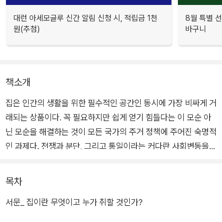
대런 아세모글루 신간 알림 신청 시, 적립금 1천
8월 특별 선
원(추첨)
바구니
책소개
집은 인간의 생활을 위한 필수적인 공간인 동시에 가장 비싸게 거
래되는 상품이다. 꼭 필요하지만 쉽게 얻기 힘들다는 이 모순 아
닌 모순을 해결하는 것이 모든 국가의 주거 정책에 주어진 숙명적
인 과제다. 전쟁과 분단, 그리고 통일이라는 커다란 사회변동을
겪은 독일의 주택정책은 유사한 배경을 가진 한국에 시사하는 바
가 크다.
목차
서문_ 집이란 무엇이고 누가 취할 것인가?
역사적 접근을 통해 독일 제국 시기부터 현대 독일까지 150년 동
안의 독일 주택정책을 살핀 이 책은 집이란, 주거란 무엇이어야