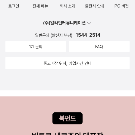
된 결과이다. 독일의 경험에서 우리가 가장 뚜렷하게 얻을 수 있
로그인
전체 메뉴
회사 소개
출판사 안내
PC 버전
는 시사점은 규제냐 자율이냐 선택하는 것보다 주택이란 무엇인
지, 무엇이어야 하는지에 대한 더 많은 사회적 논의를 해야 한다
(주)알라딘커뮤니케이션
는 것이다. 이를 통해 집에 대한 사회적 관점이 ‘집을 살 가능성이
1544-2514
일반문의 (발신자 부담)
얼마나 되느냐’에서 ‘공급 외에 시민들의 거주권을 높이기 위한
1:1 문의
FAQ
정책이 어떻게 얼마나 추진되고 있는가’로 바뀐다면 한국의 주택
정책에게도 더 많은 역할이 주어질 수 있을 것이다.
중고매장 위치, 영업시간 안내