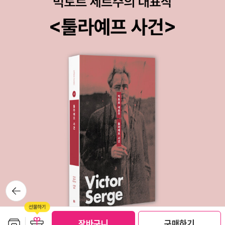
뒤로가
기
보관함담기
선물하기
선물하기
장바구니
구매하기