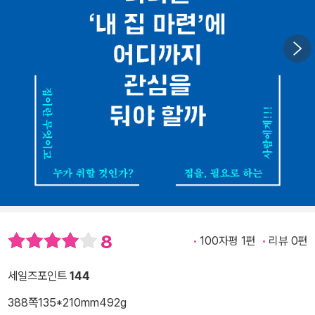
8
100자평 1편
리뷰 0편
세일즈포인트
144
388쪽
135*210mm
492g