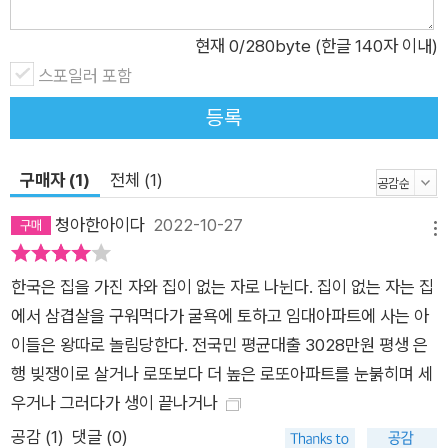
하는 것이 사회적 목표라고 선언한 이래로 지속적으로 유지되어
왔다. 한국도 유사한 내용을 ‘주거기본법’으로 제정했지만 사정은
현재
0
/280byte (한글 140자 이내)
독일과 다르기에 법안만이 능사는 아니다. 독일의 주택정책은 정
스포일러 포함
책 기조를 바탕으로 국가가 나서서 자율과 통제의 균형점을 모색
등록
함으로써 추진될 수 있었다. 국가의 균형자 역할은 구체적으로 공
급과 임차인 보호로 구분할 수 있다. 이러한 역할은 시기별로 공
구매자 (1)
전체 (1)
통되게 확인할 수 있다. ‘임대병영’(독일 제국), ‘후프아이덴지들
룽’(바이마르 공화국), ‘WBS 70’(동독), ‘사회주택’(서독)이 공
청아한아이다
2022-10-27
메뉴
급을 위해 이루어진 정책이었고, ‘토지초과이득세’, ‘주택강제경
제(주택부족법, 임대료법, 임차인보호법)’, ‘정치적 임대료와 주택
한국은 집을 가진 자와 집이 없는 자로 나뉜다. 집이 없는 자는 집
배당’, ‘비교임대료표’는 임차인 보호 정책이었다. 이러한 정책들
에서 삼겹살을 구워먹다가 굴욕에 토하고 임대아파트에 사는 아
이 모두 성공한 것은 아니다. 대규모 공급은 임차인들에게 거주의
이들은 왕따로 놀림당한다. 전국민 평균대출 3028만원 평생 은
기회를 제공했지만, 유지보수에 소홀하여 거주의 질까지 유지하
행 빚쟁이로 살거나 로또보다 더 높은 로또아파트를 눈붉히며 세
지는 못했다. 임차인 보호를 위해 통제한 임대료 인상은 때로 너
우거나 그러다가 생이 끝나거나
무 과도해서 역효과를 불러일으켰고, 제도의 사각지대를 악용하
공감 (
1
)
댓글 (0)