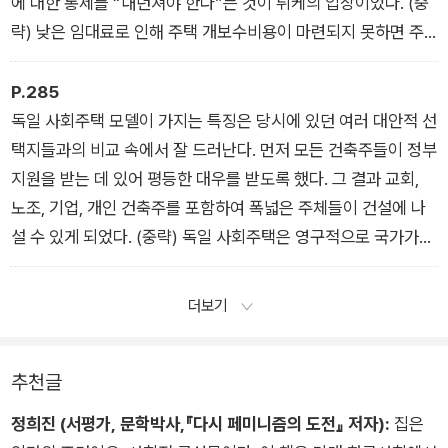
에 대한 통제를 “내던져야 한다”는 것이 뤼케의 입장이었다. (중
략) 낮은 임대료로 인해 주택 개보수비용이 마련되지 못하면 주
거 여건이 더 악화될 것이라 전망한 그는 가능한 빨리 구주택 개
보수비용이 조달될 수 있도록 임대료 인상을 가능케 해야 한다고
P.285
주장했다.
독일 사회주택 모델이 가지는 특징은 당시에 있던 여러 대안적 선
택지들과의 비교 속에서 잘 드러난다. 먼저 모든 건축주들이 정부
지원을 받는 데 있어 평등한 대우를 받도록 했다. 그 결과 교회,
노조, 기업, 개인 건축주를 포함하여 폭넓은 주체들이 건설에 나
설 수 있게 되었다. (중략) 독일 사회주택은 영구적으로 국가가
소유하는 비상품화된 주택이 아니라 장기적으로 민간주택으로의
전환을 염두에 두고 건설된 주택 모델이었다.
더보기
추천글
정희진 (서평가, 문학박사,『다시 페미니즘의 도전』 저자):
집은