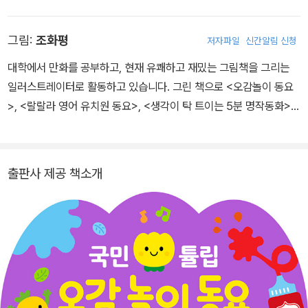
5월 호에 ＜하늘과 바다＞가 입선하면서 작품 활동을 시작했다. 저서
로 동시집 ≪구슬비≫, ≪새벽숲 멧새소리≫, ≪무지개 꿈밭≫, ≪가을
그림:
조화평
저자파일
신간알림 신청
호숫길≫, 수기 ≪꽃숲 속의 오두막집≫, 글 모음집 ≪조각달처럼≫
등이 있다. 1997년 타계했다. 사후에 ‘구슬비’ 노래비가 충주댐 호수
대학에서 만화를 공부하고, 현재 유쾌하고 재밌는 그림책을 그리는
공원에 세워졌다.
일러스트레이터로 활동하고 있습니다. 그린 책으로 <오감놀이 동요
>, <랄랄라 영어 유치원 동요>, <생각이 탁 트이는 5분 명작동화>
등이 있습니다.
출판사 제공 책소개