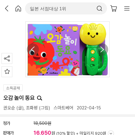
소득공제
오감 놀이 동요
권오순
(글),
조화평
(그림)
스마트베어
2022-04-15
정가
18,500원
16,650
판매가
원
(10% 할인) +
마일리지 920원