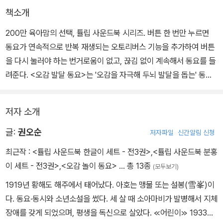
책소개
200만 육아맘의 선택, 튤립 사운드북 시리즈. 버튼 한 번만 누르면
동요가 연속적으로 반복 재생되는 오토리버스 기능을 추가하여 버튼
을 다시 눌러야 하는 번거로움이 없고, 끊김 없이 계속해서 동요를 들
려준다. <오감 발달 동요>는 '오감을 자극해 두뇌 발달을 돕는' 동요
로 선별하였다.
저자 소개
방울 소리와 토마토의 색깔, 솜사탕의 맛 등 감각을 자극하는 동요를
반복해서 부르면 오감 발달에 도움이 된다. 또한 곡에 따라 5개의 다
글:
권오순
저자파일
신간알림 신청
른 효과음이 제공되어 소리 변별력을 길러 준다. 직접 손으로 잡고 흔
최근작 :
<튤립 사운드북 한글이 세트 - 전3권>
,
<튤립 사운드북 분홍
들어 소리가 나는 것은 인과관계를 연결짓는 사고력 형성에도 도움을
이 세트 - 전3권>
,
<오감 놀이 동요>
… 총 13종
(모두보기)
준다.
1919년 황해도 해주에서 태어났다. 아호는 맹물 또는 설봉(雪峯)이
다. 동요·동시와 소년소설을 썼다. 세 살 때 소아마비가 발병해서 지체
장애를 갖게 되었으며, 평생을 독신으로 살았다. ≪어린이≫ 1933년