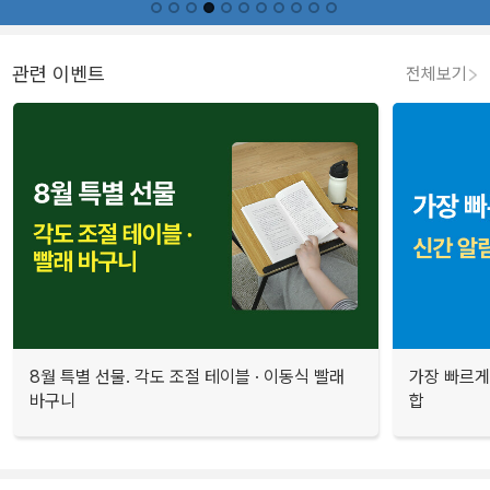
관련 이벤트
전체보기
8월 특별 선물. 각도 조절 테이블 · 이동식 빨래
가장 빠르게
바구니
합