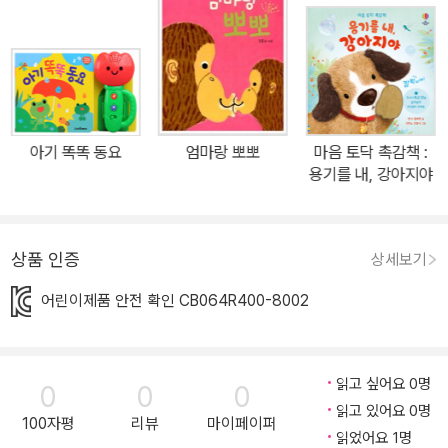
감을 자극해 두뇌 발달을 돕는' 동요로 선별하였습니다. 방울 소리와
토마토의 색깔, 솜사탕의 맛 등 감각을 자극하는 동요를 반복해서 부
르면 오감 발달에 도움이 되지요. 또한 곡에 따라 5개의 다른 효과음
이 제공되어 소리 변별력을 길러 줍니다. 직접 손으로 잡고 흔들어 소
리가 나는 것은 인과관계를 연결짓는 사고력 형성에도 도움을 주지
아기 똑똑 동요
엄마랑 뽀뽀
마음 토닥 촉감책 :
요. 외출시에 유모차에 걸고 언제 어디서나 동요를 들을 수 있는 <튤
용기를 내, 강아지야
립 사운드북>으로 첫 동요를 시작하세요! ➊ 신나게 노래 부르며 오
감을 자극해요! 오감을 자극해 두뇌 발달을 돕는 동요 5곡이 들어 있
어요. 권오순 선생님의 <구슬비>, 김규환 선생님의 <바둑이 방울>
상품 인증
상세보기
등 이 책에 수록된 동요에는 시각, 청각, 후각, 미각 등 오감을 자극하
어린이제품 안전 확인 CB064R400-8002
는 노랫말이 가득합니다. 동요를 흥얼거리며 노랫말 하나하나의 맛과
냄새, 느낌 등을 이야기해 주세요. 동요 가사는 QR코드로 제공하여
간편하게 볼 수 있습니다. <수록곡> 구슬비•바둑이 방울•멋쟁이 토
읽고 싶어요 0명
마토•솜사탕•햇볕은 쨍쨍 ➋ 오토리버스 적용으로 더욱 편해졌어요!
0
0
0
읽고 있어요 0명
버튼 하나로 재생과 스킵 기능을 설정해 두어 동요 5곡을 연속으로
100자평
리뷰
마이페이퍼
읽었어요 1명
들을 수 있고, 듣고 싶은 동요를 찾아서 들을 수도 있어요. 특히 오토