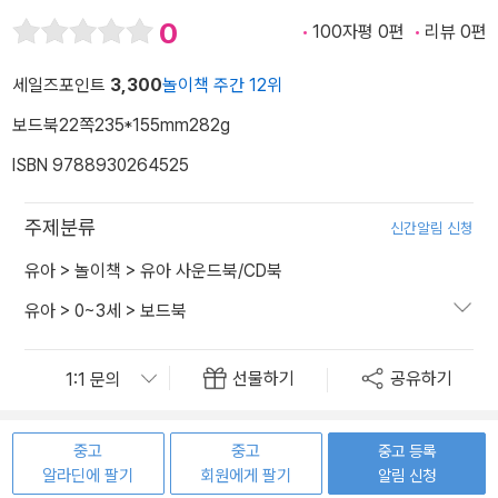
0
100자평 0편
리뷰 0편
세일즈포인트
3,300
놀이책 주간 12위
보드북
22쪽
235*155mm
282g
ISBN 9788930264525
주제분류
신간알림 신청
유아
>
놀이책
>
유아 사운드북/CD북
유아
>
0~3세
>
보드북
선물하기
공유하기
중고
중고
중고 등록
알라딘에 팔기
회원에게 팔기
알림 신청