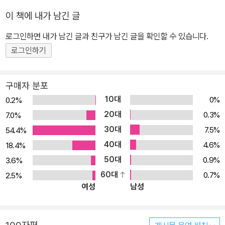
리버스가 새롭게 적용되어 끊김없이 계속해서 동요를 들을 수 있어
이 책에 내가 남긴 글
편리해요. 또한 노랫소리에 맞춰 불빛이 반짝반짝 빛나 더욱 흥겨운
로그인하면 내가 남긴 글과 친구가 남긴 글을 확인할 수 있습니다.
동요 놀이가 가능해요. ➌ 마라카스처럼 흔들면 동요에 맞춰 효과음
로그인하기
이 나와요! 마라카스처럼 손에 꼭 잡고 신나게 흔들어 보세요. 움직임
에 맞춰 5가지 효과음이 쿵작쿵작 흘러나와요. 일시정지 상태에서 흔
들어 주면 효과음만 재생되어 아기들의 귀를 더욱 즐겁게 해 줍니다.
구매자 분포
➍ 동요도 듣고, 기초 인지 개념도 배워요! 업그레이드된 <오감 놀이
10대
0%
0.2%
동요>의 본문에는 기초 인지 개념을 배울 수 있는 내용이 추가되었습
20대
0.3%
7.0%
니다. 동요의 내용과 연관된 날씨, 반려동물, 음식 등에 대한 개념을
30대
7.5%
54.4%
자연스럽게 익힐 수 있어요. ➎ 탈부착이 가능해 언제 어디서나 동요
40대
4.6%
18.4%
를 들을 수 있어요! 손잡이 모양 고리를 이용해 유모차, 보행기, 아기
50대
0.9%
3.6%
침대 등에 매달 수 있어요. 책이 없더라도 언제 어디서나 간편하게 동
60대
0.7%
2.5%
요를 들을 수 있고, 장거리 여행시 아기들의 재미있는 놀잇감이 된답
여성
남성
니다. ❻ 어린이 제품 안전검사 통과 KC 인증 마크 획득 까다로운 국
내 어린이 제품 안전검사를 통과한 제품으로 0세 이상의 아기가 안심
하고 사용할 수 있어요.