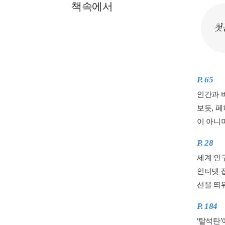
책속에서
첫
P. 65
인간과 
보듯, 
이 아니며
P. 28
세계 인
인터넷 
선을 띄워
P. 184
‘탈석탄