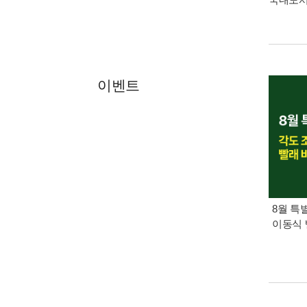
이벤트
8월 특
이동식 