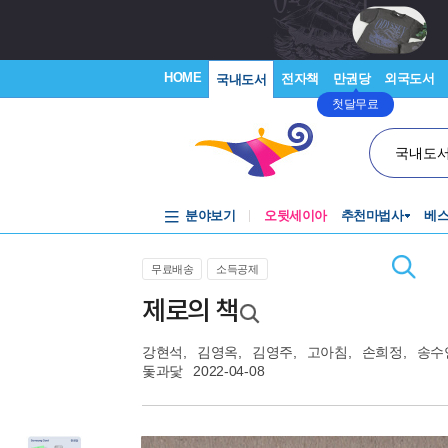
HOME
전자책
만권당
외국도서
국내도서
첫달무료
국내도
분야보기
오뒷세이아
추천마법사
베
무료배송
소득공제
제로의 책
강현석
,
김영옥
,
김영주
,
고아침
,
손희정
,
송수
돛과닻
2022-04-08