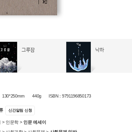
130*250mm
440g
ISBN : 9791196850173
류
신간알림 신청
서
>
인문학
>
인문 에세이
서
>
사회과학
>
사회문제
>
사회문제 일반