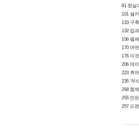
81 창살
101 셀
110 구
132 집
156 필
170 어
176 이
206 데
223 퀴
235 ‘
258 함
255 만
257 도