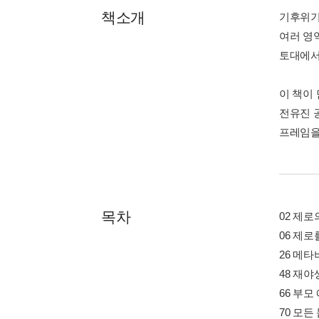
책소개
기후위기,
여러 영
토대에서
이 책이
전유진 
프레임을
목차
02 제로
06 제로
26 메타
48 재야
66 부모
70 모든