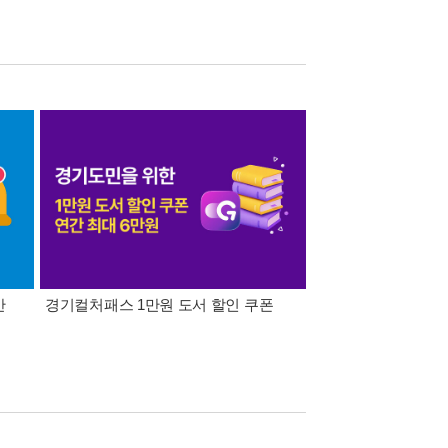
간
경기컬처패스 1만원 도서 할인 쿠폰
삼성카드가 쏜다! 알라