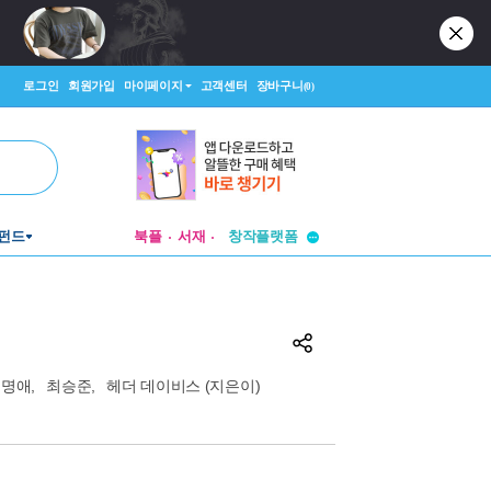
로그인
회원가입
마이페이지
고객센터
장바구니
(0)
투비컨티뉴드
창작플랫폼
펀드
북플
서재
투비컨티뉴드
최명애
,
최승준
,
헤더 데이비스
(지은이)