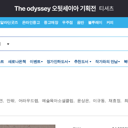
알라딘굿즈
온라인중고
중고매장
우주점
음반
블루레이
커피
서
스트
새로나온책
이벤트
정가인하도서
추천도서
작가와의 만남
북
연
,
안팎
,
어라우드랩
,
예술육아소셜클럽
,
윤상은
,
이규동
,
채효정
,