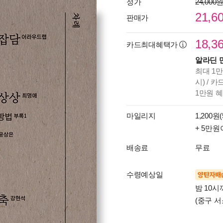
정가
24,000
21,6
판매가
18,3
카드최대혜택가
알라딘 
최대 1만
시) / 
1만원 
마일리지
1,200원(
+ 5만원
배송료
무료
수령예상일
양탄자배
밤 10
(중구 서