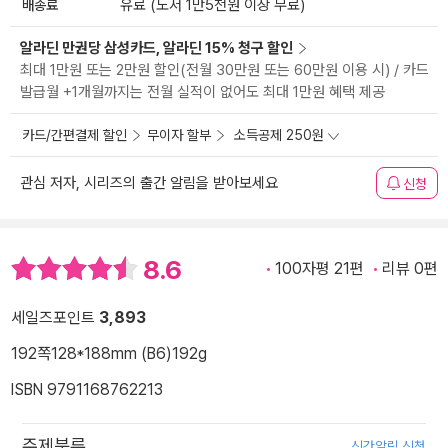
배송료
유료 (도서 1만5천원 이상 무료)
알라딘 만권당 삼성카드, 알라딘 15% 청구 할인
최대 1만원 또는 2만원 할인(전월 30만원 또는 60만원 이용 시) / 카드
발급월 +1개월까지는 전월 실적이 없어도 최대 1만원 혜택 제공
카드/간편결제 할인
무이자 할부
소득공제 250원
관심 저자, 시리즈의 출간 알림을 받아보세요
신청
8.6
100자평 21편
리뷰 0편
세일즈포인트
3,893
192쪽
128*188mm (B6)
192g
ISBN 9791168762213
주제분류
신간알림 신청