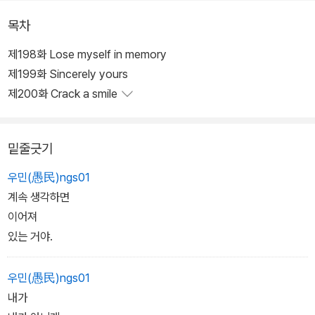
목차
제198화 Lose myself in memory
제199화 Sincerely yours
제200화 Crack a smile
밑줄긋기
우민(愚民)ngs01
계속 생각하면
이어져
있는 거야.
우민(愚民)ngs01
내가