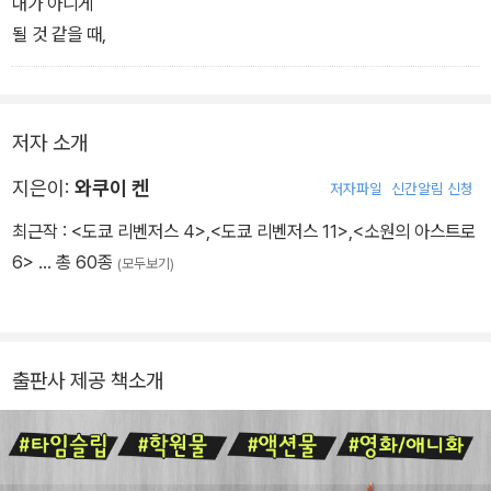
내가 아니게
될 것 같을 때,
저자 소개
지은이:
와쿠이 켄
저자파일
신간알림 신청
최근작 :
<도쿄 리벤저스 4>
,
<도쿄 리벤저스 11>
,
<소원의 아스트로
6>
… 총 60종
(모두보기)
출판사 제공 책소개