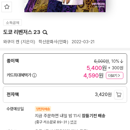
소득공제
도쿄 리벤저스 23
와쿠이 켄
(지은이)
학산문화사(만화)
2022-03-21
종이책
6,000
원,
10%
5,400
원
+ 300원
4,590
원
카드최대혜택가
더보기
전자책
3,420
원
수령예상일
양탄자배송
지금 주문하면 내일 밤 11시
잠들기전 배송
(중구 서소문로 89-31 )
변경