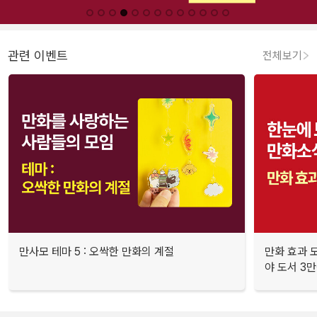
관련 이벤트
전체보기
만사모 테마 5 : 오싹한 만화의 계절
만화 효과 모
야 도서 3만