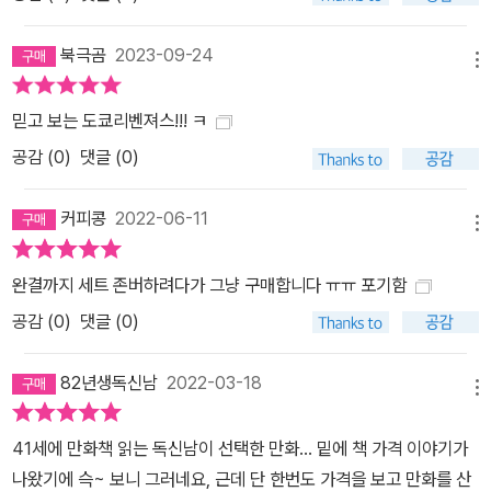
북극곰
2023-09-24
메뉴
믿고 보는 도쿄리벤져스!!! ㅋ
공감 (
0
)
댓글 (0)
커피콩
2022-06-11
메뉴
완결까지 세트 존버하려다가 그냥 구매합니다 ㅠㅠ 포기함
공감 (
0
)
댓글 (0)
82년생독신남
2022-03-18
메뉴
41세에 만화책 읽는 독신남이 선택한 만화... 밑에 책 가격 이야기가
나왔기에 슥~ 보니 그러네요, 근데 단 한번도 가격을 보고 만화를 산