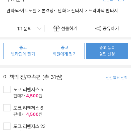
만화/라이트노벨
>
본격장르만화
>
판타지
>
드라마틱 판타지
선물하기
공유하기
중고
중고
중고 등록
알라딘에 팔기
회원에게 팔기
알림 신청
이 책의 전/후속편 (총 31권)
신간알림 신청
도쿄 리벤저스 5
판매가
4,500
원
도쿄 리벤저스 6
판매가
4,500
원
도쿄 리벤저스 23