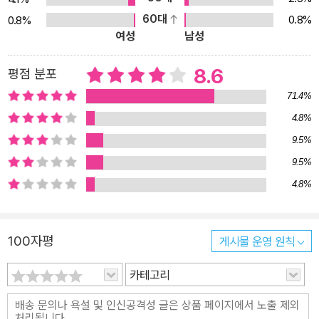
60대
0.8%
0.8%
여성
남성
8.6
평점 분포
71.4%
4.8%
9.5%
9.5%
4.8%
100자평
게시물 운영 원칙
카테고리