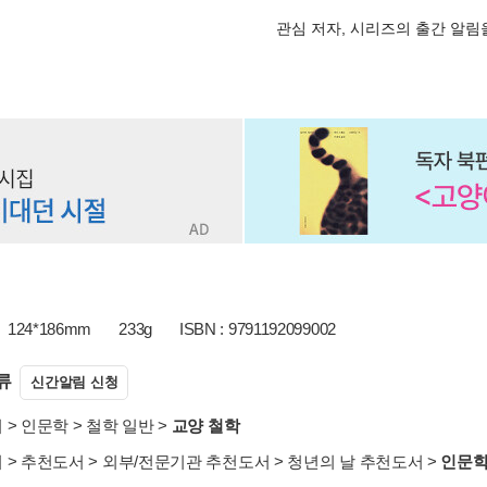
관심 저자, 시리즈의 출간 알
124*186mm
233g
ISBN : 9791192099002
류
신간알림 신청
서
>
인문학
>
철학 일반
>
교양 철학
서
>
추천도서
>
외부/전문기관 추천도서
>
청년의 날 추천도서
>
인문