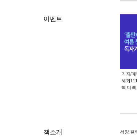
이벤트
가지/메
혜화111
책 디
책소개
서양 철학