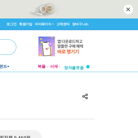
로그인
회원가입
마이페이지
고객센터
장바구니
(0)
투비컨티뉴드
펀드
북플
서재
창작플랫폼
투비컨티뉴드