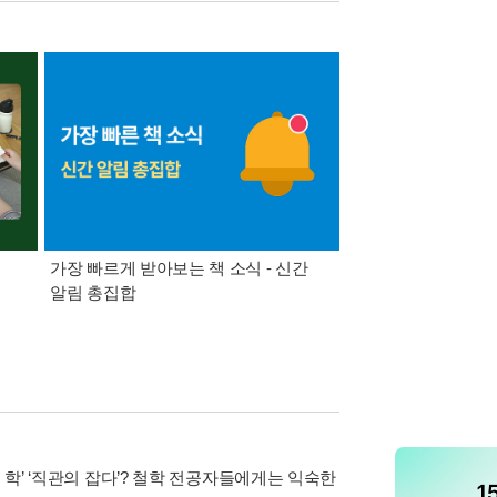
가장 빠르게 받아보는 책 소식 - 신간
경기컬처패스 1만원 
알림 총집합
 학’ ‘직관의 잡다’? 철학 전공자들에게는 익숙한