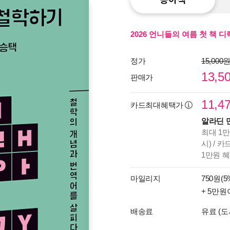
2026 언니들의 여름 첫 책 
정가
15,000
13,5
판매가
11,4
카드최대혜택가
알라딘 
최대 1만
시) / 
1만원 
마일리지
750원(5
+ 5만원
배송료
유료 (도