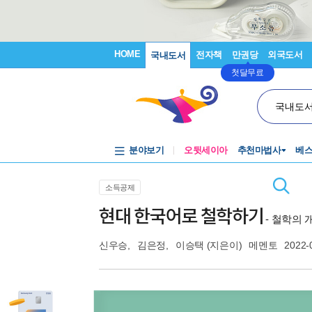
HOME
전자책
만권당
외국도서
국내도서
첫달무료
국내도
분야보기
오뒷세이아
추천마법사
베
소득공제
현대 한국어로 철학하기
- 철학의
신우승
,
김은정
,
이승택
(지은이)
메멘토
2022-