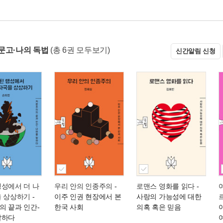
문고·나의 독법
(총 6권 모두보기)
신간알림 신청
행성에서 더 나
우리 안의 인종주의
-
로맨스 영화를 읽다
-
을 상상하기
-
이주 인권 현장에서 본
사랑의 가능성에 대한
의 끝과 인간-
한국 사회
의혹 혹은 믿음
말하다