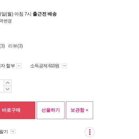
일(월) 아침 7시
출근전 배송
역변경
3)
리뷰(3)
자 할부
소득공제 610원
바로구매
선물하기
보관함 +
 팔기