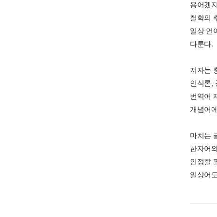
용어겠지
철학의 
일상 언
다룬다.
저자는 총 
인식론,
번역어 
개념어에
마치는 
한자어와
인정할 필
일상어도