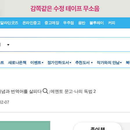
알라딘굿즈
온라인중고
중고매장
우주점
음반
블루레이
커피
서
스트
새로나온책
이벤트
정가인하도서
추천도서
작가와의 만남
북
 개념과 번역어를 살피다
메멘토 문고·나의 독법 2
|
02-07
종이책