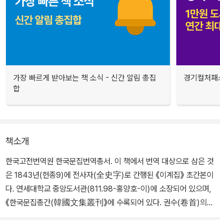
가장 빠르게 받아보는 책 소식 - 신간 알림 총집
경기컬처패스
합
책소개
한국고전번역원 한국문집번역총서. 이 책에서 번역 대상으로 삼은 것
은 1843년(헌종9)에 전사자(全史字)로 간행된 《이계집》 초간본이
다. 연세대학교 중앙도서관(811.98-홍양호-이)에 소장되어 있으며,
《한국문집총간(韓國文集叢刊》에 수록되어 있다. 권수(卷首)의
앞에는 저자가 1차 연행 시에 아들 홍희준을 기균에게 보내 받은 시집