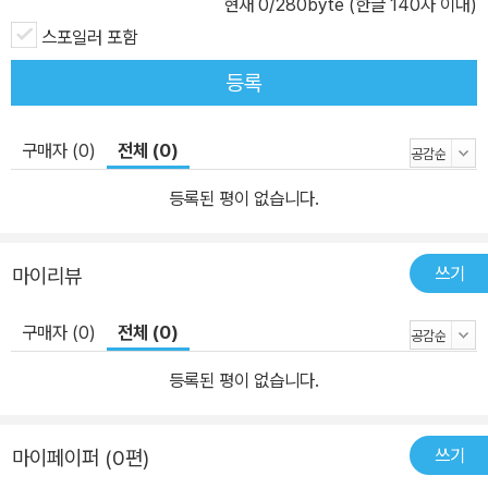
해서도 이계에 대한 깊고 넓은 연구가 반드시 필요하다. 따라서 정보
현재
0
/280byte (한글 140자 이내)
와 지식이 무궁무진하고 내용도 다양하고 풍부한 《이계집》은 18세기
스포일러 포함
를 조망하고 이해하는 기초적이고 필수적인 문헌이다. 지금까지 이계
등록
홍양호에 대한 연구는 다양한 학문 분야에서 유의미한 성과를 이룩하
였다. 따라서 《이계집》 완역은 이계 홍양호와 당시 정치와 문화, 학술
구매자 (0)
전체 (0)
과 문학 등을 더 깊고 넓게 파악하는 데 크게 기여할 것이다.
등록된 평이 없습니다.
쓰기
마이리뷰
구매자 (0)
전체 (0)
등록된 평이 없습니다.
쓰기
마이페이퍼 (0편)