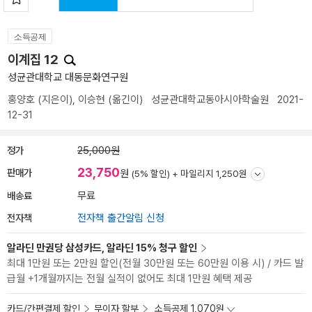
소득공제
이계집 12
성균관대학교 대동문화연구원
홍양호
(지은이),
이승현
(옮긴이)
성균관대학교동아시아학술원
2021-
12-31
정가
25,000원
23,750
판매가
원
(5% 할인) +
마일리지 1,250원
배송료
무료
전자책
전자책 출간알림 신청
알라딘 만권당 삼성카드, 알라딘 15% 청구 할인
최대 1만원 또는 2만원 할인(전월 30만원 또는 60만원 이용 시) / 카드 발
급월 +1개월까지는 전월 실적이 없어도 최대 1만원 혜택 제공
카드/간편결제 할인
무이자 할부
소득공제 1,070원