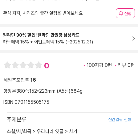
관심 저자, 시리즈의 출간 알림을 받아보세요
신청
알라딘 30% 할인! 알라딘 만권당 삼성카드
카드혜택 15% + 이벤트혜택 15% (~2025.12.31)
0
100자평 0편
리뷰 0편
세일즈포인트
16
양장본
380쪽
152*223mm (A5신)
684g
ISBN 9791155505175
주제분류
신간알림 신청
소설/시/희곡
>
우리나라 옛글
>
시가