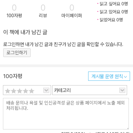
문집의 서문 2편이 실려 있다. 그 뒤에 총목(總目)이 있고, 세부 목록
읽고 싶어요 0명
0
0
0
은 권별로 따로 있다. 이계 홍양호는 18세기의 대표적인 경세가이자
읽고 있어요 0명
100자평
리뷰
마이페이퍼
실학적 사유를 지닌 개명적 지식인으로 평생 관료의 길을 걸었음에도
읽었어요 0명
방대한 저작을 남겼다. 문학과 역사는 물론 역사지리와 문자학과 경
이 책에 내가 남긴 글
학에 이르기까지 다양한 학문 분야에 두루 걸쳐 있다. 더욱이 이계의
세계관과 사유 방식은 실학파와 상통하면서도, 문학세계는 실학파 문
로그인하면 내가 남긴 글과 친구가 남긴 글을 확인할 수 있습니다.
인들이 제기한 것보다도 오히려 다채롭고 풍부하며 민족적 성격을 드
로그인하기
러내고 있다. 이계의 문학과 사상, 사유 방식과 학문 세계 등을 총체적
으로 조명하고 이해하기 위해서 《이계집》은 충분하지 않으며, 향후
방대한 자료를 수록한 《이계선생삼편전서》를 선택하여 완역하는 것
100자평
게시물 운영 원칙
이 학술적 의미를 지닌다고 하겠다. 비록 한계를 지니고 있지만 이계
카테고리
홍양호를 조명하고 이해하기 위한 문헌으로 《이계집》보다 더 중요하
고 먼저 참고할 자료도 없는 실정이다. 조선 후기 특히 18세기의 정치
와 문화, 학술과 문학 등을 조망하고자 한다면, 이계 홍양호는 반드시
짚고 넘어가야 할 주요한 인물이다. 또한 홍양호가 18세기에 높은 위
상을 차지하고 있어, 당시 학술사와 문학사를 조망하고 이해하기 위