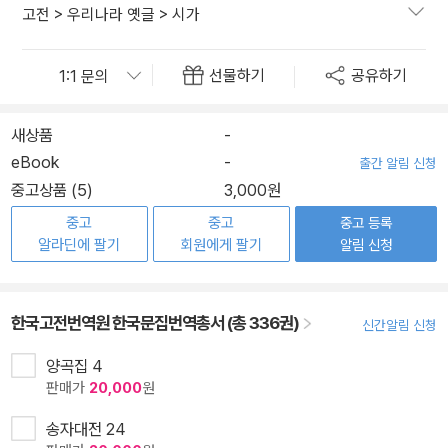
고전
>
우리나라 옛글
>
시가
선물하기
공유하기
새상품
-
eBook
-
출간 알림 신청
중고상품 (5)
3,000원
중고
중고
중고 등록
알라딘에 팔기
회원에게 팔기
알림 신청
한국고전번역원 한국문집번역총서 (총 336권)
신간알림 신청
양곡집 4
판매가
20,000
원
송자대전 24