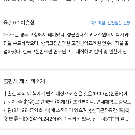
錥)에게 수학(受學{)하였다. 24세(1747, 영조23)에 생원시에 합격
하고 29세(1752, 영조28)에 문과 정시(文科庭試)에 급제하였다.
옮긴이:
이승현
저자파일
신간알림 신청
내외의 관직을 두루 거쳐 70세(1793, 정조17)에 대제학에 올랐으며
이후 여러 차례 대제학을 맡아 문형(文衡)을 주관하였다. 59세(178
1979년 경북 포항에서 태어났다. 성균관대학교 대학원에서 박사과
2, 정조6)에 동지겸사은부사(冬至兼謝恩副使), 71세에 동지정사
정을 수료하였으며, 한국고전번역원 고전번역교육원 연수과정을 졸
(冬至正使)로 중국에 다녀왔다. 문장은 육경(六經)에 근본하고 제
업하였다. 한국고전번역원 연구원으로 재직하며 번역 및 편찬에 참여
자(諸子)를 참작하여 순정하고 웅혼하며 법도가 구비되어 있다는 평
하였고, 현재 성균관대학교 대동문화연구원에서 권역별거점번역연구
을 얻었는데 이는 시속(時俗)에 구애받거나 수식을 일삼는 것 없이
소협동번역사업에 참여하고 있다. 번역서로 《창계집》, 《명고전집》,
자연스러운 인심의 발현을 주장한 천기론(天機論)으로 발현된다.
《승정원일기》, 《동천유고》, 《고산유고》, 《역주 당송팔대가문초 구양
출판사 제공 책소개
또한 청(淸)나라 기윤(紀昀)으로부터 화평하고 온유하여 기교와 수
수》, 교점서로 《교감표점 승정원일기 인조41》, 《교감표점 창계집1》,
식이 없고 국계와 민생을 항상 잊지 않아 음풍농월(吟風弄月) 하는
❚출간 의의 이 책에서 번역 대상으로 삼은 것은 1843년(헌종9)에
편찬서로 《한국문집총간편람》, 《한국문집총간해제8․9》, 논문으로
기습이 없다는 평을 받기도 하였는데, 이는 국토와 백성의 현실을 진
전사자(全史字)로 간행된 《이계집》 초간본이다. 연세대학교 중앙도
〈초의 의순의 시문학 연구〉, 〈기리총화 연구〉, 〈김시습의 장량찬의 이
솔하게 드러내고 민요나 설화 등 민족 문학의 성취를 수용한 성과에
서관(811.98-홍양호-이)에 소장되어 있으며, 《한국문집총간(韓國
면〉, 〈서형수의 명고전집 시고를 통해 본 원텍스트 훼손〉 등이 있다.
서 확인할 수 있다. 영․정조 중흥기에 실용적이고 현실주의적 입장을
文集叢刊)》(241집․242집)에 수록되어 있다. 권수(卷首)의 앞에
견지하며 정치와 문학 양방면에서 주목할 만한 성과를 이뤄낸 관인이
는 저자가 1차 연행 시에 아들 홍희준을 기균에게 보내 받은 시집과
자 학자이자 문인이라 할 수 있다.