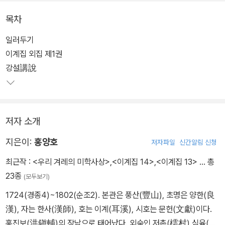
과 문집의 서문 2편이 실려 있다. 그 뒤에 총목(總目)이 있고, 세부
목차
목록은 권별로 따로 있다.
일러두기
이계집 외집 제1권
강설講說
저자 소개
지은이:
홍양호
저자파일
신간알림 신청
최근작 :
<우리 겨레의 미학사상>
,
<이계집 14>
,
<이계집 13>
… 총
23종
(모두보기)
1724(경종4)~1802(순조2). 본관은 풍산(豐山), 초명은 양한(良
漢), 자는 한사(漢師), 호는 이계(耳溪), 시호는 문헌(文獻)이다.
홍진보(洪鎭輔)의 장남으로 태어났다. 외숙인 저촌(樗村) 심육(沈