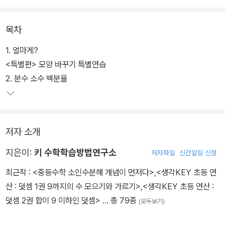
실생활에 자주 나오는 비율의 문제를 해결해주는 책!
목차
1. 분수, 소수, 백분율은 같은 내용에 대한 다른 표현!
수학에서 정답은 하나지만, 표현하는 방법은 여러 가지입니다. 예를
1. 얼마게?
들어 123이라는 수는 백이 1개, 십이 2개, 일이 3개인 수로 표현할 수
<특별편> 모양 바꾸기 특별연습
있지요. 또한 십이 12개, 일이 3개인 수로 표현할 수도 있습니다. 수
2. 분수 소수 백분율
학에서는 이렇게 같은 것을 여러 가지 방법으로 표현할 때가 있습니
다. 학년이 올라갈수록 다양한 표현법을 이용하여 복잡한 식도 계산
하고, 보이지 않는 부분의 내용을 찾아내서 문제를 해결하기도 합니
저자 소개
다.
초등 과정에서도 같은 것을 다르게 표현하는 연습을 충분히 해야 하
지은이:
키 수학학습방법연구소
저자파일
신간알림 신청
는 곳이 있는데요, 바로 분수, 소수, 백분율에 대한 내용입니다. ‘절
최근작 :
<중등수학 소인수분해 개념이 먼저다>
,
<생각KEY 초등 연
반’은 분수로 나타내면 1/2이고, 소수로 나타내면 0.5, 백분율로 나타
산 : 덧셈 1권 9까지의 수 모으기와 가르기>
,
<생각KEY 초등 연산 :
내면 50%, 이렇게 다르게 표현하지요. 이 책에서는 이처럼 같은 것
덧셈 2권 합이 9 이하인 덧셈>
… 총 79종
(모두보기)
을 분수, 소수, 백분율로 나타내는 연습을 하게 됩니다.