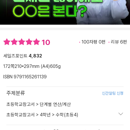
10
100자평 0편
리뷰 6편
세일즈포인트
4,832
172쪽
210*297mm (A4)
605g
ISBN 9791165261139
주제분류
신간알림 신청
초등학교참고서
>
단계별 연산/계산
초등학교참고서
>
4학년
>
수학(초등4)