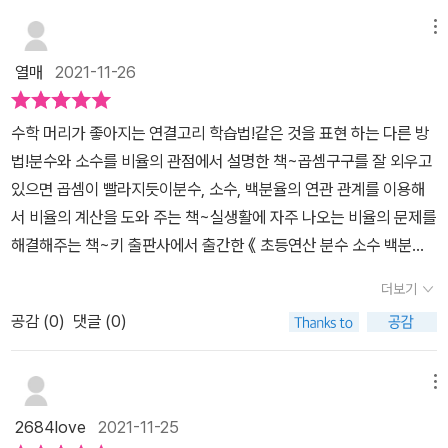
봤더니 역시나 제대로 이해를 못하고 있더라고요왜? 어떻게~?허허
문제를 통하여 핵심 내용을 연결할 수 있는 표, 그림, 그래프 기타 등
허~ 둘이 신경이 곤두서다가 안되겠구나, 분수 정도는 제대로 알고
메뉴
연습 문제를 준비해 두었다. 마지막으로 단원 마무리와 서술형을 하
넘어가야 중고딩 잘 하는구나 하겠기에[초등연산 분수 소수 백분율
면서 스스로 평가를 할 수 있게 했다. 맞는 개수에 따라 실수한 문제
열매
2021-11-26
연결고리 학습법/키출판사] 를 만났습니다.따로 따로 배운 것을 하나
확인, 틀린 문제 2번씩 풀기, 앞 부분의 내용을 다시 한번 확인하는 것
로 엮어볼 수 있는 교재!역시 키 출판사 책 다웠네요!키출판사 책들은
으로 스스로 평가할 수 있다. 쉬어가기는 배운 내용과 관련된 재미있
​수학 머리가 좋아지는 연결고리 학습법!같은 것을 표현 하는 다른 방
하나같이 중고등까지 연결되어서 중요한 책들이 눈에 보이는지라이
는 내용으로 구성되어 있다. 이 책 초등 연산 분수 소수 백분율 연결고
법!​​분수와 소수를 비율의 관점에서 설명한 책~곱셈구구를 잘 외우고
번 3학년 2학기 동안 열심히 풀어보려고 만나게 되었지요. 연결고리
리 학습법은 문항수가 많지는 않은 편이나 꼭 알아야 하는 핵심과 연
있으면 곱셈이 빨라지듯이분수, 소수, 백분율의 연관 관계를 이용해
학습법 답게 분수 소수 백분율을 연결 고리로~얼마게 부터, 특별편,
결고리 문제로 확실한 개념을 잡을 수 있을 것이다. 이제까지 배웠던
서 비율의 계산을 도와 주는 책~실생활에 자주 나오는 비율의 문제를
일상생활편까지 엮어져 있었답니다. 우선 아이랑 처음 활용을 알려
분수, 소수, 백분율을 연결고리 학습법을 통해 다시 한번 정리할 수 있
해결해주는 책~키 출판사에서 출간한 《 초등연산 분수 소수 백분율
주고 함께 활용해보았는데요.시원시원한 편집구성과 개념으로 그림
어 좋았던 기회였던 것 같다. 홈스쿨을 하는 부모로써 이 책 추천 추
연결고리 학습법 》을아이와 만나보았어요​《 초등연산 분수 소수 백분
으로 함께 하니 좋더라고요몇 문제 안되는 거지만, 확실히 고리만들
더보기
천! 연결고리 학습법 무조건 추천!​​​​- 출판사로부터 도서 협찬을 받고
율 연결고리 학습법 》의 차례는 얼마게?분수 소수 백분율, 실생활에
기를 통해서 문제를 차근차근 풀어볼 수 있어서 좋았답니다연결고리
본인의 주관적 견해에 의해 작성하였음 - ​
공감 (
0
)
댓글 (0)
서 활용 총 3개의 챕터로 나뉘어 수록되어있어요아이와 구성과 특징
를 다양하게 풀어봄으로 분수 소수 백분율을 따로가 아닌 하나로 연
을 살펴보며 어떻게 공부하면 좋을지차근차근 살펴보았어요​각 단원
결햇서 풀어보기오자 마자 활용해보니 그자리서 몇 장은 풀어대는데
마다 해당 단원에서 공부할 내용을 단원 소개를 통해서 미리 알아볼
메뉴
확실히 쉽고, 그림으로 함께 하니 잘 풀곤 하더라고요.가면갈수록 분
수 있는데요어떤 내용을 배우게될지 미리 파악하고 공부해볼 수 있어
수 소수의 개념을 어찌 설명해야할 지모를때, 정말 차근 차근 활용하
2684love
2021-11-25
요​가장 먼저 분수, 소수, 백분율에 대해서 공부해볼 수 있어요핵심 정