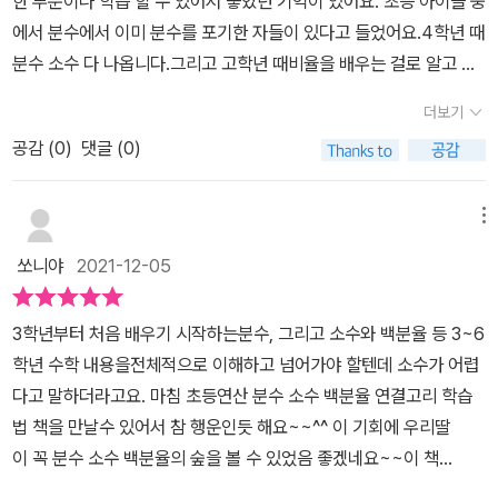
한 부분이나 학습 할 수 있어서 좋았던 기억이 있어요. ​초등 아이들 중
확실하게 이해하고,각각의 연결고리 문제를 충분히 학습할 수 있게
을 외워두면 연산 속도가 붙게 되지요문제에서 자주 나오는 비율을
에서 분수에서 이미 분수를 포기한 자들이 있다고 들었어요.4학년 때
분리하여익숙하게 연습할 수 있어 너무 좋은 교재다.이런 점 때문에
분수, 소수, 백분율로 바꾸는 연습을 통해 계산 속도를 높여 볼 수 있
분수 소수 다 나옵니다.그리고 고학년 때비율을 배우는 걸로 알고 있
'키출판사 : 분수 소수 백분율 연결고리 학습법' 꼭 갖고싶은 교재 중
어요​분수, 소수, 백분율을 다같이 연결지어 공부 하면서 자연스럽게
어요.배운 개념을 다시 정리하고 앞으로 배울 것도 대비 할 교재를 만
한 권이다~♥진짜 알아야 할 '분수 소수 백분율 연결고리 학습법' 의
더보기
바꾸어 계산이 될 수 있어서 좋은것 같아요이번 학습에서도 어렵지
나 보았어요.키 출판사 사이트 매스 버스에 들어가면 초등 수학 무료
실생활 활용도 100%이 부분을 보고 우리가 왜?! '분수, 소수, 백분율'
않게 아이가 무난하게 잘 풀어 주었답니다각 한 챕터가 끝나면 단원
공감 (
0
)
댓글 (0)
동영상 강의를 만날 수 있어요!초등 3학년 때 부터 배우게 되는 분수,
을 학습해야 하는지실감나게 알 수 있는 것 같다. 실제 생활에서 어떻
마무리학습과 서술형으로 확인 학습을 공부해요앞서 배웠던 부분을
소수는 초등 4학년부터 쭉 이어지는데요. 개념이 안 잡혀 있으면 다
게 활용하기에우리가 이토록 연결고리를 만들어 '분수 소수 백분율'
잘 이해했는지 점검해 볼 수 있는 부분으로잘 되지 않는 부분은 다시
음 학습 때 어렵다고 느껴질 수 밖에 없는 것 같아요.초등 4학년 때
메뉴
을 학습해야 하는지그 의미를 알 수 있는 부분이다. 오히려 이 부분을
앞부분으로 가서 다시 짚어보고 공부해보면 되겠어요​서술형으로 확
분수 계산이 나오는데 어려워 하는 친구들을 종종 봤어요. ​차례를 살
잘 학습해 둬야 겠구나....하는 생각을 다시금 갖게하는 부분이 아닐
쏘니야
2021-12-05
인문제에서는 문제에 괄호로 힌트를 주는 쪽수를 통해서어려울 때 해
펴보면 분수, 소수, 백분율뿐만 아니라 실생활에서 활용되는 비율까
까....싶다~!'비율, 비율계산, 전체와부분, 농도, 할인율과 득표율'학습
당 페이지로 빠르게 넘어가서 확인후문제를 풀어 볼 수 있어서 좋네
지 배울 수 있어요. ​각 단원마다 단원을 소개해주어요. 학습 할 내용이
력을 높일 수 있는 부분이기도 하다. 모든 수학 교재가 이렇게 실제 생
3학년부터 처음 배우기 시작하는분수, 그리고 소수와 백분율 등 3~6
요 배운 내용과 관련된 재미있는 내용으로잠깐 쉬어 가보는 코너로
무엇인지 그림과 함께 친절하게 설명하며 알려주고 있답니다.핵심내
활과 관련 체감도 높게 짜여져 있다면얼마나~~~ 좋을까? 하는 생각
학년 수학 내용을전체적으로 이해하고 넘어가야 할텐데 소수가 어렵
아이들이 좋아할 할 부분이네요그림을 보고 분수를 쓰고, 그것을 소
용의 개념을 설명해 주고고리 만들기로 바로바로 적용해 볼 수 있도
이 잠시 든다.^^이 교재 적극 추천한다~! 우리 아이 쉽고, 재미있게
다고 말하더라고요. 마침 초등연산 분수 소수 백분율 연결고리 학습
수로 바꾸고, 다시 백분율로 바꾸며단계적으로 연습해 볼 수 있어요
록 해주고 있어요.각 단원마다 4개의 연결고리로 개념을 다시 한번
일상에 자연스럽게학습을 할 수 있어 너무 좋은 교재다~♥​​​[출판사로
법 책을 만날수 있어서 참 행운인듯 해요~~^^ 이 기회에 우리딸
백분율을 소수로, 소수를 백분율로, 소수를 분수로, 분수를 소수로,분
더 생각하고 그 개념으로 다양한 문제를 풀면서 학습 할 수 있도록 되
부터 도서 협찬을 받았고 본인의 주관적인 견해에 의하여 작성함]
이 꼭 분수 소수 백분율의 숲을 볼 수 있었음 좋겠네요~~​이 책
수를 백분율로, 백분율을 분수로, 백분율을 소수와 분수로분수를 소
어 있어요. 단원 마무리와 서술형 문제로 학습한 내용을 점검하고 잘
은 총 3단원으로 이루어져 있어요.​1단원에서는 분수, 소수, 백분율
수와 백분율로, 소수를 분소로 또 백분율로 바꾸는 계산을이번 모양