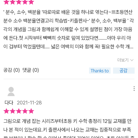
기 좋은 초등 수학 교재였답니다.요게 시리즈별로 나오는 것 같은데
리와 고리 만들기로 꼭 알아야 하는 핵심만 깔끔하게 정리되어 있으
이번 방학을 이용해서 꾸준히 풀어보아야겠다는 생각을 해보게 되네
' 분수, 소수, 백분율 '따로따로 배운 것을 하나로 엮는다~!!!초등연산​​
며개념을 세분화 하여 수록되어 있고그림과 표로 핵심 개념을 한눈에
요. 연결고리를 뚫어 우리아이 분수 소수 백분율 완전정복해보는 건
분수 소수 백분율​​연결고리 학습법​​​-키출판사-' 분수, 소수, 백부율 ' 각
보기 쉽고 빠르게 이해를 해 볼 수 있어요​핵심 개념을 정리하고 이해
어떨까요?초등 수학 고학년 올라갈 수록,기초가 탄탄해야 파닥파닥
각의 개념을 그림과 함께쉽게 이해할 수 있게 설명된 점이 가장 마음
한 후 바로 잘 이해하였는지 확인 해볼 수 있는 문제를 풀어 볼 수 있
나오는 분수 소수!연산 덧셈, 뺄셈, 곱셈 ,나누셈도 중요하지만 초등
에 든다.첫 시작부터 빽빽히 숫자로 덮여 있었다면.......아마 우리 아
는데요분수, 소수, 백분율의 연결된 고리 학습으로 처음 인데도 개념
고학년부터 중고등까지 내다보는 분수 소수가 아닐까 하네요우리 초
이 겁부터 먹었을텐데.... 넓은 여백의 미와 함께 꼭! 필요한 수학 개념
이 쉽게 잘 설명되어 있어서 아이도 빠르게 이해하고 문제를 풀어 볼
등 수학에서 꼭 필요한 초등 분수 소수 백분율 개념 ![초등연산 분수
을 한 눈에 들어올 수 있게그림과 함께 잘 배치되어 학습 효과를 높이
수 있었어요​수학에서 정답은 하나이지만 표현하는 방법은 여러 가지
더보기
소수 백분율 연결고리 학습법/키출판사] 요 책 한 권으로 활용해보시
는 것 같다.그리고 배워야 하는 의미가 어떤 건지 대화식으로 설명되
이지요학년이 올라갈수록 다양한 표현법을 이용하여 복잡한 식도 계
면 어떨까 싶어요! [키출판사로부터 제공받아 주관적인 견해로 작성
공감 (
0
)
댓글 (0)
어 있어 더 친근하게 다가가니 이또한 장점이지 싶다~♥' 키출판사 '
산하고보이지 않는 부분의 내용을 찾아내서 문제를 해결하기도 합니
하였습니다]
교재가 마음에 드는 점은 바로 이 부분이다.알짜배기 문제 구성이다
다초등 과정에서도 같은 것을 다르게 표현하는 연습을 충분히 해아하
~!그야말로, 충분한 개념 이해를 위해 문제의 연결고리 1,2,3,4 &그
메뉴
는 부분이 있는데 바로 분수, 소수, 백분율에 부분이에요~​첫 시작부
리고 단원 마무리 문제 뿐만 아니라 서술형 문제와 쉬어가기 형태의
터 어렵지 않게 순조롭게 시작해볼 수 있어서아이도 자신감을 ~ 보이
다다
2021-11-28
넌센스 퀴즈까지~! 이렇게 재미있게 수학을 배울 수 있는 교재가 몇
네요​​이번 페이지는 연결고리 학습으로 앞에서 배운 것을이 페이지의
개나 있을까??​★ 백분율→소수, 소수→백분율 ★★ 소수→분수, 분
문제들을 통해서 핵심 내용을 내것으로 완벽하게 만들어 볼 수 있어
그림으로 개념 잡는 시리즈부터초등 키 수학 총정리 12일 교재를 만
수→소수 ★★ 분수→백분율, 백분율→분수 ★★ 분수 → 소소, 백
요​곱셈구구를 외우고 곱셈을 계산하는 것과 외우지 않고 계산하는 것
나 본 적이 있는데요.키 출판사에서 나오는 교재는 집중적으로 부족
분율 / 소수→분수→백분율 ★이렇게 '소수, 분수, 백분율' 의 개념을
의 속도가 엄청 차이나듯 비율에 관한 문제를 풀때도 기본적인 것들