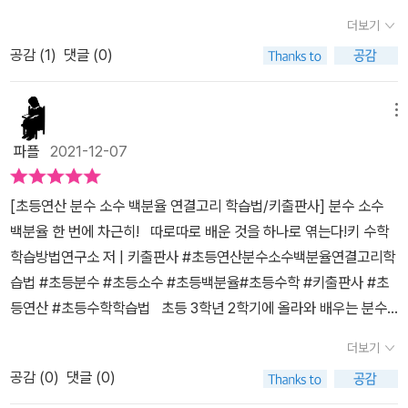
기 수학 학습을 끝내고 이제 2학기 학습을 시작하는 타임에 있다. 선
더보기
행이 좋다 안 좋다란 말이 많이 있지만 꾸준히 기본을 탄탄히 한다면
공감 (
1
)
댓글 (0)
약간의 선행도 좋을 듯하다. 하나하나 공부했다면 그 토대로 연결고
리를 통해 공부하는 것도 좋은 효과를 낼 수 있다 생각에서 이 책을 꼭
한번 읽어 보고 싶었다. 함께 학습을 하면 서로를 자극하여 시냅스를
메뉴
활성화할 수 있는 주제가 있는데 이 부분이 바로 분수, 소수, 백분율이
파플
2021-12-07
라고 한다. 이는 중학교를 가기 전에 꼭 학습하고 가야 할 부분이기도
하다. 시작하기 전에 '약속해요'란 서명란이 있는 참 재미있는 책이다.
[초등연산 분수 소수 백분율 연결고리 학습법/키출판사] 분수 소수
바르게 앉아 공부하기, 꼼꼼히 읽고, 개념 설명은 소리 내어 읽습니다.
백분율 한 번에 차근히! 따로따로 배운 것을 하나로 엮는다!키 수학
바른 글씨로 또박또박 씁니다. 책을 소중히 다룹니다. ^^아이들이 기
학습방법연구소 저 | 키출판사 #초등연산분수소수백분율연결고리학
본적으로 지켜야 하는 4항목으로 서명까지 하게 되어 있네요 ^^ 분
습법 #초등분수 #초등소수 #초등백분율#초등수학 #키출판사 #초
수, 소수, 백분율을 따로따로 생각하지 않고 처음부터 함께 간다. 이
등연산 #초등수학학습법 초등 3학년 2학기에 올라와 배우는 분수
책 한 권으로 세 가지를 한 번에 해결하는 연결고리 학습법 간단명료
편!우리 아이 분수를 올해 처음배우고 학교 교과 수업으로 2학기때
해서 좋은 것 같아요. 단원 소개를 꼭 읽어보고 가라는 저자의 조언으
더보기
배웠지요헌데, 아이가 단평을 시험보고 와서 틀린 문제가 눈에 보이
로 단원 소개를 꼼꼼하게 읽고 갔다. 그러고 나면 핵심정리와 고리 만
공감 (
0
)
댓글 (0)
더라고요아하~ 우리 아이가 여기서 약하구나헌데 다른 문제를 풀려
들기가 있다. 꼭 알아야 하는 핵심만 깔끔하게 정리되어 있다. 다음은