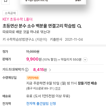
소득공제
KEY 초등수학 L홀더
초등연산 분수 소수 백분율 연결고리 학습법
따로따로 배운 것을 하나로 엮는다!
키 수학학습방법연구소
(지은이)
키출판사
2021-11-04
정가
11,000원
9,900
판매가
원
(10% 할인) +
마일리지 550원
8,415
카드최대혜택가
원
수령예상일
양탄자배송
지금 주문하면 8월 10일 (월) 밤 11시
잠들기전 배송
(중구 서소문로 89-31 )
변경
배송료
유료 (도서 1만5천원 이상 무료)
전자책
전자책 출간알림 신청