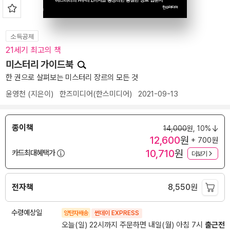
소득공제
21세기 최고의 책
미스터리 가이드북
한 권으로 살펴보는 미스터리 장르의 모든 것
윤영천
(지은이)
한즈미디어(한스미디어)
2021-09-13
종이책
14,000
원,
10%
12,600
원
+ 700원
10,710
원
카드최대혜택가
더보기
전자책
8,550
원
수령예상일
양탄자배송
썬데이 EXPRESS
오늘(일) 22시까지 주문하면 내일(월) 아침 7시
출근전