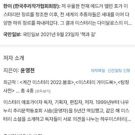
한이 (한국추리작가협회회장):
저 우울한 천재 에드거 앨런 포가 미
스터리란 장르를 창조한 이후, 전 세계의 추종자들은 세대를 이어 다
양한 하위 장르를 파내려갔다. 그 결과 미스터리는 다이달로스의 미
궁처럼 전모를 파악하기 힘든 거대한 미로를 구축했다. 윤영천의 『미
국민일보:
국민일보 2021년 9월 23일자 '책과 길'
스터리 가이드북』은 미스터리라는 미로의 분기점마다 올바른 방향을
알려주는 숙련된 안내자처럼 당신의 즐거운 여행을 에스코트해줄 것
이다.
저자 소개
지은이:
윤영천
저자파일
신간알림 신청
최근작 :
<계간 미스터리 2022.봄호>
,
<미스터리 가이드북>
,
<탐정
사전>
… 총 4종
(모두보기)
미스터리 애호가이자 독자, 기획자, 편집자, 저자. 1999년부터 나우
누리 추리문학동호회 시솝(운영자)을 5년간 역임했고, 같은 해 미스
터리 소설을 소개하고 독자들이 서로 의견을 나누는 하우미스터리(h
owmystery.com)를 만들어 20년 넘게 운영하는 중이다. 하우미스