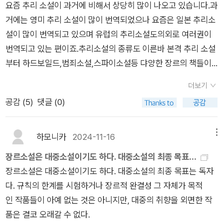
요즘 추리 소설이 과거에 비해서 상당히 많이 나오고 있습니다.과
서 밝힌다. ‘미스터리 장르를 좋아하고 더 깊이 이해하려는 이들
거에는 영미 추리 소설이 많이 번역되었으나 요즘은 일본 추리소
을 위해 쓰였다. 한 장르를 이해하려면 역사적 흐름과 단면을 동
설이 많이 번역되고 있으며 유럽의 추리소설도의외로 여러권이
시에 살펴봐야 하는데, 그 번거로움을 최대한 덜어주는 것을 목표
번역되고 있는 편이죠.추리소설의 종류도 이른바 본격 추리 소설
로 삼았다.’(9p)<미스터리의 A부터 Z까지>크게 다섯 파트로 나
부터 하드보일드,범죄소설,스파이소설등 댜양한 장르의 책들이
눠진 책은 미스터리가 무엇인지, 서브 장르 분류, 기법, 정보를 비
번역되고 있습니다.이처럼 많은 추리소설이 번역되고 있지만 의
롯해 국내 미스터리 시장과 추천 미스터리 100선 소개(번역서)
더보기
외로 추리소설이 뭐다라고 기준을 잡아주는 입문서는 부족해 보
로 이루어져 있다.이전 소개했던 [미스터리를 쓰는 방법]과 [쓰고
공감 (
5
)
댓글 (0)
입니다.물론 과거에도 추리소설에 대한 개괄을 다루는 입문서가
싶은 사람을 위한 미스터리 입문]이 출간 된 지 오래되었고 번역
없던 것은 아니지만 절판된 책들이 많은데 알라딘을 검색해 보니
서라는 한계 때문에 아쉬운 점이 있었는데, [미스터리 가이드북]
최근에 나온 추리소설 입문서가 있어 소개해 봅니다. 인터넷에서
하모니카
2024-11-16
메뉴
은 그러한 점을 말끔히 해소해준다. 각 장 별로 미스터리에서 사
하우미스터리라 사이트를 운영하는 윤영천이 저술한 책인데 작
용되는 용어와 개념을 설명하며 해당 작품을 언급하는데 번역된
장르소설은 대중소설이기도 하다. 대중소설의 최종 목표...
가는 미스터리 애호가이자 독자, 기획자, 편집자, 저자로 1999년
책을 위주로 안내해주기 때문에 찾아보기 쉽다.그리고 우리가 흔
장르소설은 대중소설이기도 하다. 대중소설의 최종 목표는 독자
부터 나우누리 추리문학동호회 시솝(운영자)을 5년간 역임했고,
히 사용하는 용어의 유례도 알려주는데,‘추리소설’은 일본에서 만
다. 규칙의 한계를 시험하거나 장르적 완결성 그 자체가 목적
같은 해 미스터리 소설을 소개하고 독자들이 서로 의견을 나누는
들어진 용어다. 일본은 이미 메이지 시대(1868~1912)에 영어권
인 작품들이 아예 없는 것은 아니지만, 대중의 취향을 외면한 작
하우미스터리(howmystery.com)를 만들어 20년 넘게 운영하
장르 소설이 번안 형태로 유입됐고, 그 성장세도 동아시아 국가
품은 결코 오래갈 수 없다.
고 있습니다.알라딘의 책소개에서 저자는 이 책은 미스터리 장르