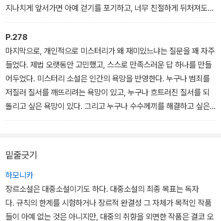
지나치게 앞서가면 아예 걷기를 포기하고, 너무 친절하게 뒤처져도
역시 읽기를 포기한다.
_<3-10, 정정당당한 게임을 위해 : 독자에의 도전> 중에서
P.278
마지막으로, 개인적으로 미스터리가 왜 재미있느냐는 질문을 꽤 자주
들었다. 제법 오랫동안 고민했고, 스스로 만족스러운 답 하나를 만들
어두었다. 미스터리 소설은 인간의 욕망을 반영한다. 누구나 범죄를
저질러 질서를 깨뜨리려는 욕망이 있고, 누구나 흐트러진 질서를 되
돌리고 싶은 욕망이 있다. 그리고 누구나 수수께끼를 해결하고 싶은
욕망이 있다. 미스터리는 그 세 가지 욕망을 만족시키는 유일한 장르
다.
_<나오는 글: 미스터리 장르의 역사적 흐름에 따른 추천 미스터리 10
밑줄긋기
0선> 중에서
하모니카
장르소설은 대중소설이기도 하다. 대중소설의 최종 목표는 독자
다. 규칙의 한계를 시험하거나 장르적 완결성 그 자체가 목적인 작품
들이 아예 없는 것은 아니지만, 대중의 취향을 외면한 작품은 결코 오