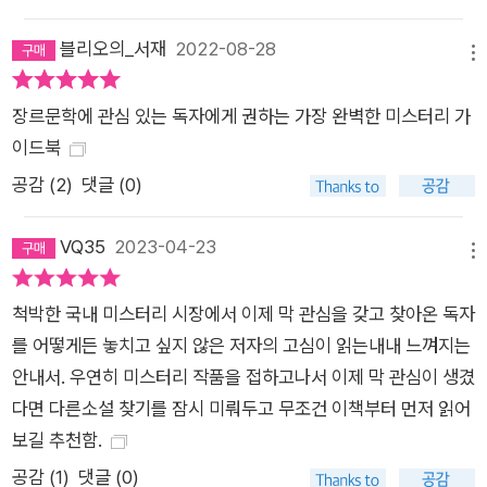
왔다. PC 통신 미스터리 커뮤니티에서 활발히 활동하며 미스터
리 애호가로 이름이 알려지기 시작한 그는 1999년에 국내에서
블리오의_서재
2022-08-28
메뉴
가장 유명한 미스터리 관련 홈페이지 ‘하우미스터리’를 열었고,
현재까지 이를 운영하고 있다. 이후 ‘셜록 홈즈 걸작선’, ‘브라운
장르문학에 관심 있는 독자에게 권하는 가장 완벽한 미스터리 가
신부 시리즈’, ‘레이먼드 챈들러 전집’ 등을 기획했으며, 결국 출판
이드북
계에 뛰어들어 ‘긴다이치 코스케 시리즈’, ‘엘러리 퀸 컬렉션’을 비
공감 (
2
)
댓글 (0)
롯해 수십 종의 미스터리를 기획 및 편집했다. 무엇보다 다양한
매체에 미스터리 관련 글을 기고하면서 대중에게 미스터리 장르
VQ35
2023-04-23
에 대해 알리기 위해 노력해왔는데, 그 결과 미스터리, 특히 해외
메뉴
미스터리에 대해서는 국내 최고의 전문가로 인정받고 있다. 이렇
척박한 국내 미스터리 시장에서 이제 막 관심을 갖고 찾아온 독자
게 수십 년간 미스터리 독자-애호가-기획자-편집자-저자라는 여
를 어떻게든 놓치고 싶지 않은 저자의 고심이 읽는내내 느껴지는
러 위치로 파란만장한 국내 미스터리 시장을 겪어오면서, 그는 여
안내서. 우연히 미스터리 작품을 접하고나서 이제 막 관심이 생겼
러 관점으로 장르를 관찰하고 또 이해하게 되었다. 그 결과 장르
다면 다른소설 찾기를 잠시 미뤄두고 무조건 이책부터 먼저 읽어
에 대한 일종의 깨달음을 얻었고, 이를 대중과 함께 나누기 위해
보길 추천함.
고민하다 한 권의 책으로 묶기로 했다. 『미스터리 가이드북』은 이
공감 (
1
)
댓글 (0)
런 치열한 과정을 거쳐 탄생한 그의 첫 책이다. 자, 이제 준비가