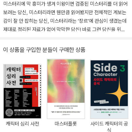
미스터리에 막 흥미가 생겨 이왕이면 검증된 미스터리를 더 읽어
보려는 당신, 미스터리라면 웬만큼 읽어봤지만 전체적인 계보는
감이 잘 안 잡히는 당신, 미스터리라는 ‘장르’에 관심이 생겼는데
제대로 정리된 자료가 없어 막막한 당신! 바로 그런 당신을 위해
준비한 단 한 권의 책 『미스터리 가이드북』 국내 미스터리 독자들
이 미스터리에 입문하는 길은 크게 두 가지다. ‘셜록 홈즈 시리
이 상품을 구입한 분들이 구매한 상품
즈’나 애거사 크리스티 작품 같은 고전에 대한 궁금증으로 회자되
는 고전을 읽기 시작하거나, 히가시노 게이고와 같은 현대 일본어
권 미스터리 베스트셀러를 접해 작가의 작품들을 읽어 나간다. 무
엇으로 시작했든 장르에 매력을 느낀 뒤에는 미스터리라 불리는
작품들을 찾아 읽으면서 다양한 서브 장르를 경험하게 되는데, 이
과정에서 장르의 규칙과 계보를 파악할 수 있다면 어떤 미스터리
를 읽든 최대한의 재미와 즐거움을 누릴 수 있다. 그런데 많은 미
스터리 독자가 일단 읽은 작품은 재미있었지만 그다음엔 어떤 미
스터리를 읽는 게 가장 재미있을지, 어떤 순서로 읽어야 더 의미
캐릭터 심리 사전
마스터플롯
사이드 캐릭터의 공
식
있는 독서 경험을 할 수 있을지 알 수 없어 막막한 경우가 많다.