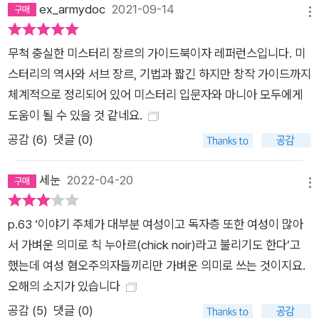
ex_armydoc
2021-09-14
장르의 기초에 대해 체계적으로 이해하게 되고, ‘아는 만큼 보인
메뉴
다’는 말처럼 이 책을 통해 미스터리 장르를 좀 더 잘 즐길 수 있
무척 충실한 미스터리 장르의 가이드북이자 레퍼런스입니다. 미
게 될 것이다. 하지만 그렇다고 해서 부담을 가지고 꼭 처음부터
스터리의 역사와 서브 장르, 기법과 짧긴 하지만 창작 가이드까지
읽어야 할 필요는 없다. 각 챕터는 여섯 개에서 열두 개의 소챕터
체계적으로 정리되어 있어 미스터리 입문자와 마니아 모두에게
로 구성되어 있는데, 소챕터들은 각각 독립성을 갖춰 시간 날 때
도움이 될 수 있을 것 같네요.
나 자기 전 조금씩 읽어볼 수 있도록 이루어져 있다. 또 필요한 곳
에 꼭지 코너를 삽입해 자투리 정보를 실어 읽는 재미를 더했다.
공감 (
6
)
댓글 (0)
그리고 무엇보다 독자가 관련 도서를 쉽게 찾아볼 수 있도록, 저
자는 글 전체를 미번역 작품이 아니라 국내에 소개된 작품을 통해
세눈
2022-04-20
메뉴
서술하려고 최대한 노력했다. 모든 글은 2021년 8월을 기준으로
갱신한 따끈따끈한 최신 정보를 포함해 쓰였다. 미스터리 장르를
p.63 ‘이야기 주체가 대부분 여성이고 독자층 또한 여성이 많아
좋아하고 더 깊이 이해하려는 이들을 위해, 수십 년간 국내 미스
서 가벼운 의미로 칙 누아르(chick noir)라고 불리기도 한다’고
터리 시장을 겪어온 저자가 그 경험과 깨달음을 풀어낸 책 저자
했는데 여성 혐오주의자들끼리만 가벼운 의미로 쓰는 것이지요.
윤영천은 어린 시절 전집 사이에 낀 『에밀과 탐정들』이란 책을 통
오해의 소지가 있습니다
해 미스터리에 관심을 갖게 된 후 지금까지 계속 미스터리를 읽어
공감 (
5
)
댓글 (0)