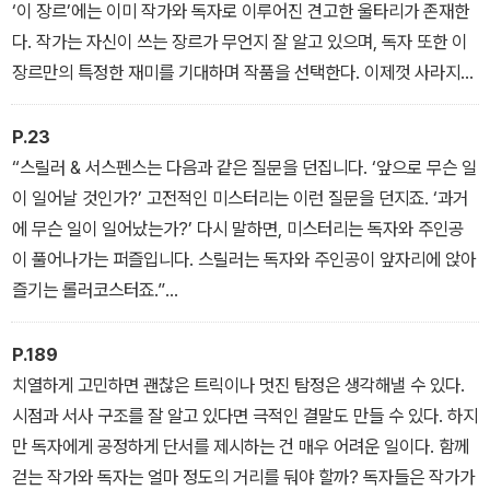
‘이 장르’에는 이미 작가와 독자로 이루어진 견고한 울타리가 존재한
다. 작가는 자신이 쓰는 장르가 무언지 잘 알고 있으며, 독자 또한 이
장르만의 특정한 재미를 기대하며 작품을 선택한다. 이제껏 사라지지
않고 상업성을 증명해왔으니, 이름을 어떻게 부르든 딱히 문제는 없
을지도 모른다. 하지만 머릿속에 자리 잡은 개념이 모호한 상태에서
P.23
장르를 이해하려 하면, 착오가 되풀이되기 마련이다.
“스릴러 & 서스펜스는 다음과 같은 질문을 던집니다. ‘앞으로 무슨 일
_<1-1, ‘이 장르’의 이름은 ‘미스터리’라고 한다> 중에서
이 일어날 것인가?’ 고전적인 미스터리는 이런 질문을 던지죠. ‘과거
에 무슨 일이 일어났는가?’ 다시 말하면, 미스터리는 독자와 주인공
이 풀어나가는 퍼즐입니다. 스릴러는 독자와 주인공이 앞자리에 앉아
즐기는 롤러코스터죠.”
_<1-2, ‘미스터리’는 일어난 사건이고 ‘스릴러’는 일어날 사건이다>
중에서, 제프리 디버의 인용문
P.189
치열하게 고민하면 괜찮은 트릭이나 멋진 탐정은 생각해낼 수 있다.
시점과 서사 구조를 잘 알고 있다면 극적인 결말도 만들 수 있다. 하지
만 독자에게 공정하게 단서를 제시하는 건 매우 어려운 일이다. 함께
걷는 작가와 독자는 얼마 정도의 거리를 둬야 할까? 독자들은 작가가