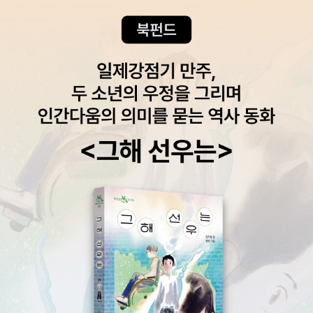
로 한 추리소설이다. 그래서 혹자는 이 소설을 SF로 보기도 한다.
두 권으로 된 번역본이 출간되었지만, 절판되었다. * 나카이 히데
오, 허문순 옮김 《허무에의 제물》 (동서문화사, 2009년) 《허무
에의 제물》은 ‘반 미스터리(anti mystery)’를 대표하는 걸작이
다. 번역본을 낸 출판사는 ‘동서문화사’다. 《허무에의 제물》의 역
자는 해설에서 ‘600쪽이 넘는 소설을 단숨에 읽었다’라며 운을
뗀다. 읽기 까다로운 작품을 완독한 것을 자랑하는 것일까, 아니
면 어떤 작품인지 모르고 한 거짓말일까? 저작권을 무시하면서
책을 출판하고, ‘유령 역자(익명의 역자가 번역한 책에 고인이 된
역자의 이름을 쓴 것)’를 내세워 책을 펴낸 출판사의 전력을 생각
하면 역자의 말이 미덥지 않다. * 윤영천 《미스터리 가이드북: 한
권으로 살펴보는 미스터리 장르의 모든 것》 (한스미디어, 2021
년)《미스터리 가이드북》을 펴낸 미스터리 전문가 윤영천은 일본
본격 미스터리의 흐름을 충분히 이해한 다음에 ‘3대 기서’에 도전
하라고 권한다. 단순히 ‘기서’라는 단어에 혹해서 도전한다면 그