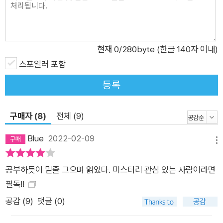
작해 하드보일드, 스릴러, 사회파, 본격 미스터리는 물론이고 스
파이 소설과 코지 미스터리, 경찰소설 등을 포함해 가장 최근의
흐름인 라이트 문예에 이르기까지 역사의 흐름을 통해 가지를 뻗
은 다양한 서브 장르를 소개하며 추천 작품을 통해 독자가 스스로
현재
0
/280byte (한글 140자 이내)
좋아하는 분야를 찾을 수 있도록 배려했다. 세 번째 파트 ‘기법’에
스포일러 포함
서는 레드 헤링, 자주 사용되는 트릭들, 밀실, 알리바이, 암호 등
등록
미스터리 장르에서 일반적으로 사용되는 여러 기법을 설명한다.
네 번째 파트 ‘창작과 평가’에서는 작가와 독자에게 초점을 맞춰
구매자 (8)
전체 (9)
간략한 창작 가이드와 레퍼런스, 미스터리 장르의 평가 기준을 정
리했고, 다섯 번째 파트 ‘정보’에서는 미스터리 장르 시장을 떠도
Blue
2022-02-09
메뉴
는 풍문과 기타 지식들, 책을 고를 때 중요한 기준이 되는 랭킹 매
거진과 관련 상들을 요약한 뒤 한국추리작가협회장의 글을 빌려
공부하듯이 밑줄 그으며 읽었다. 미스터리 관심 있는 사람이라면
한국 미스터리의 역사적 흐름을 소개했다. 마지막으로는 미스터
필독!!
리 장르의 역사적 흐름을 이해하는 데 도움이 되는 100종의 작품
공감 (
9
)
댓글 (0)
을 선정해 덧붙여, 독자들의 장르 이해와 읽을 책 선정에 도움이
되고자 했다. 이렇게 여섯 개의 챕터를 거치면 독자는 미스터리