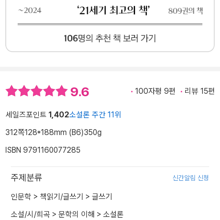
9.6
100자평 9편
리뷰 15편
세일즈포인트
1,402
소설론 주간 11위
312쪽
128*188mm (B6)
350g
ISBN 9791160077285
주제분류
신간알림 신청
인문학
>
책읽기/글쓰기
>
글쓰기
소설/시/희곡
>
문학의 이해
>
소설론