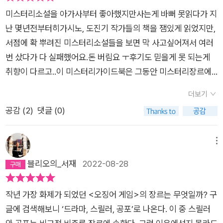
미스터리소설을 아가사부터 좋아했지만사는게 바뻐 못읽다가 지
난 몇년전부터히가시노, 도진기 작가들의 책을 잼있게 읽었지만,
서점에 확 뿌려진 미스터리소설들을 보면 막 사고싶어져서 여러
번 샀다가 다 실패했어요.돈 버림요 ㅜ후기도 믿을게 못 되는게
취향이 다르고..이 미스터리가이드북은 그동안 미스터리장르에
대하여 궁금했던 점들이 편안하게 설명되어있고요.미스터리소설
더보기
의 역사를 짚어주면서 명작/수작/흥행작들을 알려주니 너무 유용
공감 (
2
)
댓글 (0)
합니다.앞으로 서점에서 고민할 필요없이 읽을 책 리스트들이 엄
청 저장되었어요.헛소비를 막아준 가이드북입니다.매니아분들은
필수소장!
메뉴
블리오의_서재
2022-08-28
작년 가장 화제가 되었던 <오징어 게임>의 장르는 무엇일까? 구
글에 검색해보니 ‘드라마, 스릴러, 공포’로 나온다. 이 중 스릴러