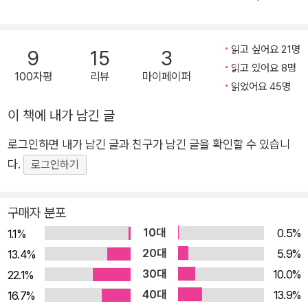
닥치는 대로 읽다 보니 뭔가 감은 좀 잡히는 것 같은데, 작품마다
어떤 문학적 의미를 갖고 또 작품끼리는 어떤 연관성을 갖고 있는
읽고 싶어요 21명
9
15
3
지 머릿속에 전체적인 계보가 잡히지 않아 자신만의 체계를 세우
읽고 있어요 8명
100자평
리뷰
마이페이퍼
는 데 어려움을 겪는 것이다. 소위 ‘마니아’ 수준으로 미스터리를
읽었어요 45명
읽는 독자들 중에서도 이런 답답함을 느끼는 독자들이 적지 않다.
이 책에 내가 남긴 글
『미스터리 가이드북』은 그런 독자들을 위해 탄생했다. 수십 년간
독자이자 미스터리 사이트 운영자, 편집자, 기획자, 저자로서 국
로그인하면 내가 남긴 글과 친구가 남긴 글을 확인할 수 있습니
내 미스터리 시장의 부침을 온몸으로 겪어온 저자는 미스터리 장
다.
로그인하기
르를 좋아하고 더 깊이 이해하고자 하며, 미스터리의 재미를 최대
로 만끽하고 싶어 하는 이들을 위해 이 책을 썼다. 좋은 미스터리
구매자 분포
를 추천하는 도서나 작가 지망생을 위한 미스터리 작법서, 서브
10대
0.5%
1.1%
장르나 미스터리 장르에 대한 전문적 비평서는 각각 어느 정도 출
20대
5.9%
13.4%
간되어 있다. 하지만 이 범위를 모두 통틀어 미스터리 장르의 전
30대
10.0%
22.1%
체적인 틀을 잡아주고 정리해주는 책, 다시 말해 미스터리 입문자
40대
13.9%
16.7%
도 편히 읽을 수 있는 총괄서이자 안내서 격의 장르 가이드북은