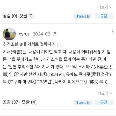
중에서는 가장 빨랐다.(중략) <추리소설>이란 명칭은 의사이자
를 좋아하고 더 깊이 이해하려는 이들을 위해 쓰였다. 한 장르를
더보기
작가인 기기 다카타로의 제안으로 처음 쓰였다는 설이 있는데, 전
이해하려면 역사적 흐름과 단면을 동시에 살펴봐야 하는데, 그 번
공감 (
0
)
댓글 (0)
쟁이 끝나고 범죄가 등장하는 소설의 정부 규제가 풀린 1940년
거로움을 최대한 덜어주는 것을 목표로 삼았다. 그동안 독자, 사
대 후반부터 장르의 확장과 함께 정착된 것으로 보인다. 일본 추
이트 운영자, 편집자, 기획자로 파란만장한 국내 미스터리 시장을
리소설은 한국, 중국 등을 비롯해 아시아 전체에 영향을 줬기 때
cyrus
2024-02-15
메뉴
고스란히 겪으면서, 그 경험과 깨달음을 풀어내기 위해 나름 최선
문에, 동아시아권에서는 ‘이 장르’의 총칭으로 대부분 <추리소설
추리소설 3대 기서로 철학하기
을 다했다. 이 책을 통해 미스터리 장르의 개론을 어느 정도 이해
>을 사용한다.이러한 내용을 통해 미스터리 소설의 역사를 엿볼
기서(奇書)는 ‘내용이 기이한 책’이다. 내용이 어려워서 읽기 힘
하게 된다면, 취향에 맞는 작품들을 찾으며 자신만의 각론을 만들
수 있다. 또한 ‘링컨 라임 시리즈’로 잘 알려진 미국의 유명 작가
든 책을 뜻하기도 한다. 추리소설을 즐겨 읽는 독자라면 잘 아
어갈 수 있을 것이다. (중략) 누군가 이 글을 읽고 미스터리 장르
제프리 디버의 북리포터 인터뷰를 통해 ‘스릴러&서스펜스와 미
는 ‘일본 추리소설 3대 기서’가 있다. 오구리 무시타로(小栗虫太
에 예전보다 더 관심을 갖게 된다면, 그보다 좋은 일은 없을 것이
스터리의 차이’를 설명한다.“스릴러&서스펜스는 다음과 같은 질
郎)의 《흑사관 살인 사건》(1934년), 유메노 큐사쿠(夢野久作)
다.라고 밝히고 있습니다.추리소설에 관심이 있지만 추리 소설이
문을 던집니다. ‘앞으로 무슨 일이 일어날 것인가?’ 고전적인 미
의 《도구라 마구라》(1935년), 나카이 히데오(中井英夫)의 《허
란 어떤 장르인지 그리고 어떤 종류의 책들을 읽어야 될지 잘 모
스터리는 이런 질문을 던지죠. ‘과거에 무슨 일이 일어났는가?’
무에의 제물》(1964년)이다. * 오구리 무시타로, 강원주 옮김 《흑
르겠다면 미스터리 가이드 북을 읽는다며 추리소설이란 무엇인
다시 말하면, 미스터리는 독자와 주인공이 풀어가는 퍼즐입니다.
더보기
사관 살인 사건》 (이상미디어, 2019년) * [절판] 오구리 무시타
지 나름 올바른 방향으로 한발자국 내딜 수 있을 거라고 생각됩니
스릴러는 독자와 주인공이 앞자리에 앉아 즐기는 롤러코스터
공감 (
37
)
댓글 (4)
로, 김선영 옮김 《흑사관 살인 사건》 (북로드, 2011년)올해가 《흑
다.by caspi
죠.”우리는 제프리 디버의 이 말을 통해 현재 접하는 모든 매체 속
사관 살인 사건》이 발표된 지 90주년이 된 해다. 《흑사관 살인 사
미스터리, 스릴러, 서스펜스 장르에 대한 개념을 잡을 수 있다. 막