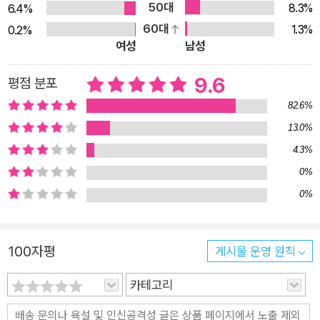
50대
8.3%
6.4%
지금까지 없었다. 이 책은 미스터리 장르의 역사적 흐름과 단면을
60대
1.3%
0.2%
동시에 살펴보면서, 독자가 전체적인 체계를 파악하고 자신만의
여성
남성
각론을 만들어갈 수 있도록 도와준다. 거기다 미스터리의 기본적
인 트릭이나 기법, 작법, 정보, 추천 도서 목록 등을 함께 실어 미
9.6
평점 분포
스터리 장르에 대해 전체적으로 훑어볼 수 있도록 해, 이 한 권으
82.6%
로 미스터리 장르의 기본적인 지식들은 전부 이해할 수 있도록 독
13.0%
자의 번거로움을 최대한 덜어준다. “미스터리라면 이 책 한 권으
4.3%
로 충분하다.” 미스터리의 A부터 Z까지를 총망라한 충실한 장르
0%
입문서 빠뜨리는 것 없이, 어렵지 않게, 체계적으로 찬찬히 알려
0%
드립니다! 저자는 크게 여섯 부분으로 책의 내용을 구성했다. 먼
저 첫 번째 파트 ‘미스터리 장르 일반’에서는 여러 용어가 난무하
는 미스터리라는 장르에 대한 정의부터 시작해 미스터리 장르의
100자평
게시물 운영 원칙
역사적 분기들을 짚어가며 고전 미스터리의 규칙들과 기본 구조,
미스터리 장르의 역사적 변화, 현대 미스터리의 경향을 이야기한
카테고리
다. 두 번째 파트 ‘서브 장르’에서는 고전과 황금기 미스터리로 시