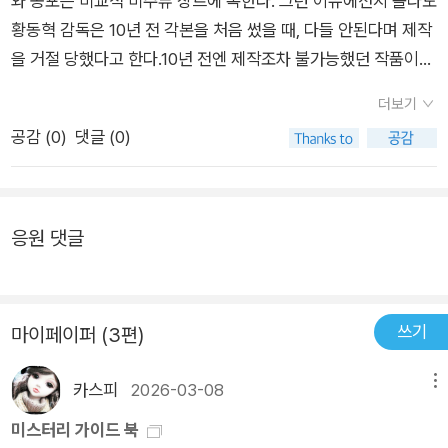
와 공포는 비교적 비주류 장르에 속한다. 그런 이유에선지 몰라도
황동혁 감독은 10년 전 각본을 처음 썼을 때, 다들 안된다며 제작
을 거절 당했다고 한다.10년 전엔 제작조차 불가능했던 작품이
흥행한 이유는 여러 가지가 있겠지만, 무엇보다 대중이 이러한 장
더보기
르에 익숙해지고 즐길 수 있게 된 것이 가장 큰 이유일 것이다. 하
공감 (
0
)
댓글 (0)
지만 익숙해지면 지루해진다. 지루함을 예방하기 좋은 방법이 ‘장
르’에 관한 공부다. 물론 그냥 즐겨도 전혀 문제없다. 하지만 연인
의 다양한 모습을 보고 더욱 사랑에 빠지는 것처럼, 장르문학에
대한 이해가 높아지면 그만큼 즐길 요소가 많아진다.[미스터리
응원 댓글
가이드북]은 여러 장르와 궁합이 좋은 ‘미스터리’에 대한 안내서
이다. 저자 ‘윤영천’은 국내 최고의 미스터리 전문가로 ‘셜록 홈스
걸작선’, ‘브라운 신부 시리즈’, ‘레이먼드 챈들러 전집’, ‘긴다이치
쓰기
마이페이퍼 (3편)
코스케 시리즈’, ‘엘러리 퀸 컬렉션’ 등을 기획 및 편집했다. 국내
미스터리 관련 홈페이지 중 가장 유명한 ‘하우 미스터리’리 또한
카스피
2026-03-08
메뉴
20년 넘게 운영 중으로 ‘미스터리’ 장르에 있어서 만큼은 국내 최
미스터리 가이드 북
고의 권위자라 할 만하다. 그런 저자가 이 책을 쓴 이유는 서문에