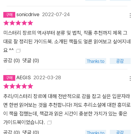
되었다면 미스터리 장르의 세계로 뛰어들어보자. 『미스터리 가이
sonicdrive
2022-07-24
드북』은 미스터리라는 미로의 분기점마다 올바른 방향을 알려주
메뉴
는 숙련된 안내자처럼, 당신의 즐거운 여행을 에스코트해줄 것이
다.
미스터리 장르의 역사부터 분류 및 법칙, 작품 추천까지 제목 그
대로 잘 정리된 가이드북. 소개된 책들도 얼른 읽어보고 싶어지네
요 ^^
공감 (
0
)
댓글 (0)
AEGIS
2022-03-28
메뉴
추리/미스터리 장르에 대해 전반적으로 감을 잡고 싶은 입문자라
면 한번 읽어보는 것을 추천합니다! 저도 추리소설에 대한 흥미로
이 책을 접했는데, 책값과 읽은 시간이 충분한 가치가 있는 좋은
가이드북이었습니다.
공감 (
0
)
댓글 (0)