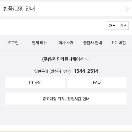
건》은 후리야기(降矢木) 가문의 성에 일어난 연쇄 살인 사건을
연하던 것에 대한 정의가 확실해지면 분명 보는 눈이 달라진다.
반품/교환 안내
다룬 장편소설이다. 성이 중세에 유행한 흑사병으로 죽은 사람들
스쳐 지나갔을 법한 장면과 대사가 새롭게 느껴진다. 저자는 이처
을 매장한 건물과 비슷해서 ‘흑사관’이라는 별칭이 붙여졌다. 이
럼 유명 작가의 말을 빌림으로써 책의 가치를 높인다.
작품에 오구리 무시타로의 탐정소설 시리즈의 주인공이자 변호
소설, OTT, 웹
사인 노리미즈 린타로(法水麟太郎)가 등장한다. 노리미즈는 박
툰, 웹소설과 같은 매체를 전혀 보지 않는 사람이라면 상관없지
로그인
전체 메뉴
회사 소개
출판사 안내
PC 버전
식한 인물이다. 그는 자신이 아는 모든 지식을 설명하면서 불가사
만, 단 하나라도 보는 이에게 이 책은 분명 도움이 된다. 2021년
의한 사건을 추리한다. 그런데 문제는 노리미즈가 아는 게 너무
나온 신간이라 절판 된 책은 쉽게 알 수 있는 점, 국내 최고의 미
(주)알라딘커뮤니케이션
많아서 한번 말하기 시작하면 장광설이 되고 만다. 노미리즈는 종
스터리 전문가가 권하는 100권의 책이 있다는 점 만으로도 읽을
1544-2514
교, 점성술, 과학, 범죄학 등 다양한 분야의 문헌과 용어들을 언급
일반문의 (발신자 부담)
이유가 충분하다. 100권 중 몇 권만 읽어 보아도 다른 세상이 펼
하면서 설명한다. 《흑사관 살인 사건》이 기서로 평가받는 이유가
쳐질 것이다.끝으로 저자가 생각한 미스터리가 재미있는 이유를
1:1 문의
FAQ
작품 전반에 나타나는 현학적인 내용이다. 독자는 인내심 하나만
전하며 미스터리 장르에 빠져보길 바란다.“미스터리 소설은 인간
으로 방대하면서도 난해한 내용을 뚫으면서 읽어야 한다. * [절
중고매장 위치, 영업시간 안내
의 욕망을 반영한다. 누구나 범죄를 저질러 질서를 깨뜨리려는 욕
판] 유메노 큐사쿠, 이동민 옮김 《도구라 마구라》 (크롭써클, 20
망이 있고, 누구나 흐트러진 질서를 되돌리고 싶은 욕망이 있다.
08년, 전 2권)《도구라 마구라》는 유메노 큐사쿠의 유작이다. 유
그리고 누구나 수수께끼를 해결하고 싶은 욕망이 있다. 미스터리
메노는 이 소설을 써서 탈고하는 데까지 십 년을 바쳤다. 소설이
는 그 세 가지 욕망을 만족 시키는 유일한 장르다.”
발표된 지 이듬해에 세상을 떠났다. 독특하게도 뇌와 기억을 소재