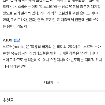
현재 전 세계 각지에서 출간되는 미스터리 소설 대부분은 스릴러에
포함된다. 스릴러는 이미 ‘미스터리‘라는 장르 명칭을 충분히 대치할
정도로 널리 알려져 있다. 게다가 딱히 소설만을 위한 용어도 아니다.
영화, TV 드라마, 만화, 연극, 뮤지컬 등 대중매체 전반에 널리 쓰이
는 용어이기도 하다.
P.109
한담
노르딕(nordic)은 ‘북유럽 국가의‘란 의미의 형용사로, ‘노르딕 누아
르‘는 북유럽 지역의 범죄소설을 뜻한다. 이들 작품은 ‘스칸디나비아
누아르‘라고도 불리는데 이 역시 스칸디나비아 반도라는 지리적 위치
에서 유래한 말이다.
더보기
추천글