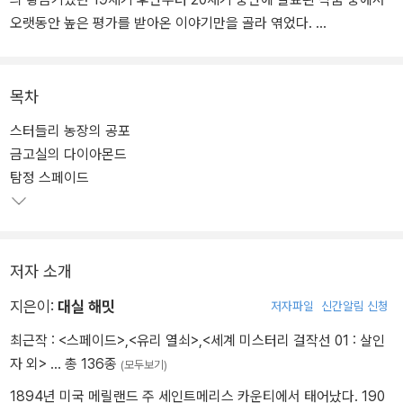
오랫동안 높은 평가를 받아온 이야기만을 골라 엮었다.
이야기 대부분이 등장인물의 대화로 이루어지고, 짧은 분량임에도 건
조하고 담담한 묘사로 긴장감과 압박감을 느낄 수 있는 어니스트 헤
목차
밍웨이의 '살인자', 작가 대실 해밋의 실제 경험이 녹아들어 매우 현실
스터들리 농장의 공포
적인 미국 탐정의 모습을 보여주는 고전 하드보일드 '탐정 스페이드',
금고실의 다이아몬드
수십 년간 철도업계에서 일했던 F. W. 크로프츠의 해박한 전문 지식
탐정 스페이드
이 돋보이는 '급행열차 안의 수수께끼' 등 고전 추리 작가들의 개성을
가득 담은 9편의 작품을 수록했다.
저자 소개
지은이:
대실 해밋
저자파일
신간알림 신청
최근작 :
<스페이드>
,
<유리 열쇠>
,
<세계 미스터리 걸작선 01 : 살인
자 외>
… 총 136종
(모두보기)
1894년 미국 메릴랜드 주 세인트메리스 카운티에서 태어났다. 190