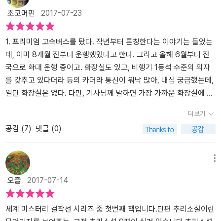
초코머핀
2017-07-23
1. 프리미엄 고속버스를 탔다. 작년부터 론칭한다는 이야기는 들었는
데, 이미 8개월 전부터 운행했었다고 한다. 그리고 올해 6월부터 전
국으로 확대 운행 중이고. 화장실도 있고, 비행기 1등석 수준의 의자
를 갖추고 있다더라 등의 카더라 통신이 워낙 많아, 내심 궁금했는데,
일단 화장실은 없다. 다만, 기사님께 말하면 가장 가까운 화장실에 내
려주긴 하는데, 다른 승객의 눈초리(?)와 20분씩의 도착 시간 지연을
더보기
감수해야 한다. 설비는 좋았다. 좌석마다 커튼을 칠 수 있고, 뒤 사람
공감 (
7
)
댓글 (0)
피해 없이 누울 수도 있다. 또 스카이라이프와 연계된 TV도 볼 수 있
고. 참, 그리고 탑승 시, 이어폰도 제공한다. 2. 원래 계획대로라면 책
을 봐야 했지만, 갑작스러운 졸음과 어둠으로 더 읽을 수는 없었다. 그
메뉴
래서 페이지를 접어둔 채로 가방 속에 넣어두었다. 집에 가서 읽기로
오즐
2017-07-14
말이다. 그리고, 다음 날 다시 책을 꺼내 들었다. 제목은 <세계 미스터
리 걸작선 1. 살인자 외>. 어니스트 헤밍웨이를 비롯한 1900년대 전
후 단편 추리소설을 묶은 책인데, 편집과 디자인이 깔끔했다. 이 출판
세계 미스터리 걸작선 시리즈 중 첫번째 책입니다.단편 추리소설이란