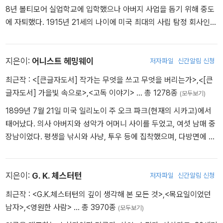
8년 볼티모어 실업학교에 입학했으나 아버지 사업을 돕기 위해 중도
에 자퇴했다. 1915년 21세의 나이에 미국 최대의 사립 탐정 회사인
핑커턴 탐정 사무소에 취직, 탐정 일을 시작했다. 1921년 건강 문제
로 일을 그만둔 뒤 잡지에 작품을 발표하기 시작해, 1927년부터 탐정
소설 비평을 게재하고 <대단한 강도>, <피의 수확>, <데인 가의 저주
지은이:
어니스트 헤밍웨이
저자파일
신간알림 신청
>, <몰타의 매> 등의 작품을 차례로 발표했다. 제1차 세계 대전 이후
최근작 :
<[큰글자도서] 작가는 무엇을 쓰고 무엇을 버리는가>
,
<[큰
알 카포네와 같은 밀주업자가 대중의 영웅이 되고 범죄가 들끓던 192
글자도서] 가을빛 속으로>
,
<고독 이야기>
… 총 1278종
(모두보기)
0년대 미국 사회를 배경으로 한 작품들을 주로 썼기 때문에 '1920년
1899년 7월 21일 미국 일리노이 주 오크 파크(현재의 시카고)에서
대의 작가'라 불리기도 한다. 집필을 시작한 것이 1922년이고 마지막
태어났다. 의사 아버지와 성악가 어머니 사이를 두었고, 여섯 남매 중
소설이 1934년에 출간되었기 때문에 창작 경력은 비교적 짧다고 할
장남이었다. 평생을 낚시와 사냥, 투우 등에 집착했으며, 다방면에 걸
수 있다. 그 후로는 영화 일에 몰두했으며, 그의 작품 또한 영화로 다
쳐 맹렬한 행동을 추구하고, 행동의 세계를 통해 자아의 확대를 성취
수 만들어졌다. 특히 <몰타의 매>는 무려 세 번이나 영화화되었다. 1
하려 했다. 그러한 인생관은 그의 작품 전체를 통해서도 드러난다. 고
940년대부터 돌연 정치에 몰두해 공산당 활동을 하다가 옥살이도 잠
등학생 때 학교 주간지 편집을 맡아 직접 기사와 단편을 썼으며, 고등
지은이:
G. K. 체스터턴
저자파일
신간알림 신청
시 했지만 공산주의 이념에 깊이 몰두했다고 보이지는 않는다. 1942
학교 졸업 후 대학교 진학을 포기하고 1917년 [캔자스시티 스타]의
년 사병으로 재입대해 제2차 세계 대전에 참전했고 1945년 제대한
최근작 :
<G.K.체스터턴의 깊이 생각해 본 모든 것>
,
<목요일이었던
수습기자로 일했다. 제1차 세계대전 중이던 1918년 적십자 야전병원
뒤 제퍼슨 사회과학 대학에서 추리소설 작법을 가르쳤다. 1961년 사
남자>
,
<영원한 사람>
… 총 3970종
(모두보기)
수송차 운전병으로 이탈리아 전선에서 복무하기도 했으며, 전선에 투
망해 알링턴 국립 묘지에 묻혔다. 주요 작품으로 장편 <대단한 강도>