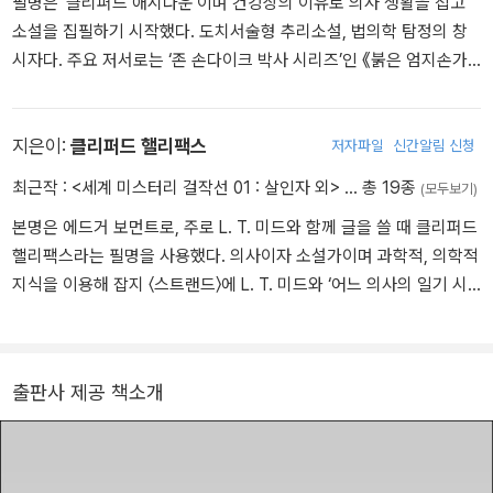
필명은 ‘클리퍼드 애시다운’이며 건강상의 이유로 의사 생활을 접고
소설을 집필하기 시작했다. 도치서술형 추리소설, 법의학 탐정의 창
시자다. 주요 저서로는 ‘존 손다이크 박사 시리즈’인 《붉은 엄지손가
락 지문》, 《노래하는 백골》 등이 있다.
지은이:
클리퍼드 핼리팩스
저자파일
신간알림 신청
최근작 :
<세계 미스터리 걸작선 01 : 살인자 외>
… 총 19종
(모두보기)
본명은 에드거 보먼트로, 주로 L. T. 미드와 함께 글을 쓸 때 클리퍼드
핼리팩스라는 필명을 사용했다. 의사이자 소설가이며 과학적, 의학적
지식을 이용해 잡지 〈스트랜드〉에 L. T. 미드와 ‘어느 의사의 일기 시
리즈’를 연재했다.
출판사 제공 책소개