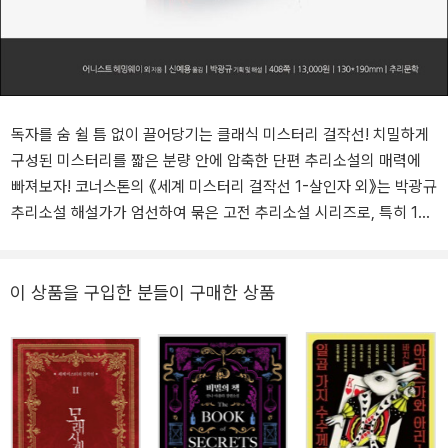
독자를 숨 쉴 틈 없이 끌어당기는 클래식 미스터리 걸작선! 치밀하게
구성된 미스터리를 짧은 분량 안에 압축한 단편 추리소설의 매력에
빠져보자! 코너스톤의 《세계 미스터리 걸작선 1-살인자 외》는 박광규
추리소설 해설가가 엄선하여 묶은 고전 추리소설 시리즈로, 특히 1권
은 단편 추리소설의 황금기였던 19세기 후반부터 20세기 중반에 발
표된 작품 중에서 오랫동안 높은 평가를 받아온 이야기만을 골라 엮
었다. 이야기 대부분이 등장인물의 대화로 이루어지고, 짧은 분량임
이 상품을 구입한 분들이 구매한 상품
에도 건조하고 담담한 묘사로 긴장감과 압박감을 느낄 수 있는 어니
스트 헤밍웨이의 <살인자>, 작가 대실 해밋의 실제 경험이 녹아들어
매우 현실적인 미국 탐정의 모습을 보여주는 고전 하드보일드 <탐정
스페이드>, 수십 년간 철도업계에서 일했던 F. W. 크로프츠의 해박한
전문 지식이 돋보이는 <급행열차 안의 수수께끼> 등 고전 추리 작가
들의 개성을 가득 담은 9편의 작품을 수록했다. ‘세계 미스터리 걸작