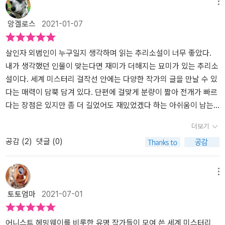
메뉴
이라를 명쾌하게 보여주고 있다. (사실, 소재만 살인자가 등장할 뿐,
않아서 궁금증만 더 커집니다. 책 맨 뒤에 작품해설을 보니 애나 캐서
미스터리 소설이라고 부를 수 있는지는 모르겠지만 말이다) 여름에는
린 그린은 미국에서 1920년대까지 꾸준히 추리소설을 발표하면서
앙겔로스
2021-01-07
추리소설이라고, 무더운 날, 시원한 아이스크림과 함께 즐기기에 딱
'탐정소설의 어머니'라는 별명까지 얻었다고 합니다. 미국도 당시에는
좋은 - 단편 추리 소설 - 책이었다.
가부장적인 사회라서 여성의 권리가 존중받지 못했는데, 그녀는 이야
살인자 외​​​범인이 누구일지 생각하며 읽는 추리소설이 너무 좋았다.
기를 통해서 당당한 여성상을 보여준 것입니다. 이로써 궁금증이 풀
내가 생각했던 인물이 맞는다면 재미가 더해지는 묘미가 있는 추리소
립니다. 바이올렛 스트레인지는 작가 자신을 투영한 캐릭터가 아니었
설이다. 세계 미스터리 걸작선 안에는 다양한 작가의 글을 만날 수 있
나 싶습니다. 똑똑하지만 오만해보이는 남성 탐정보다는 어리지만 명
다는 매력이 담뿍 담겨 있다. 단편에 걸맞게 분량이 짧아 전개가 빠르
석한 여성 탐정에게 한 표를 주고 싶습니다. 세월이 지나도 변함없는
다는 장점은 있지만 좀 더 길었어도 재밌었겠다 하는 아쉬움이 남는
단편 추리소설의 고전, 명작들을 읽으면서 즐거운 시간 여행을 한 것
작품들도 만날 수 있다.​제일 먼저 만났던 '스터들리 농장의 공포'는 폐
더보기
같습니다.
결핵이 걸린 아내가 점점 행동이 이상해지는 남편을 위해 방문 진료
공감 (
2
)
댓글 (0)
를 의뢰하고, 집에서 일주일간 머물며 남편을 치료해 줄 것을 의사에
게 요구한다. 남편과 이야기를 나누던 의사는 밤이면 나타나는 유령
에 시달리는 남편을 위해 침실을 바꿔 자보자는 제안을 하며 유령의
메뉴
정체를 밝혀낸다.​'금고실의 다이아몬드'는 희대의 사기꾼 마담 콜루치
토토엄마
2021-07-01
가 등장하며, 그녀와 오랜 시간 악연이었던 헤드는 변호사 두프라이
어와 함께 칼튼 씨 집으로 초대받아 간다. 로덴의 집 금고에 있던 다이
아몬드가 사라졌고 같은 금고를 가지고 있는 칼튼의 집으로 가 금고
어니스트 헤밍웨이를 비롯한 유명 작가들이 모여 쓴 세계 미스터리