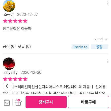
아두는 일.... 뭔가 심증은 가지만 물증이 없다! 낸시는 어디로 사라져
력과 지나치게 잔혹한 장면이 없다는 것이 장점이라면 장점이다. ​수
은 접해보았을 법한 작품을 창조한아홉명의 작가들의 단편 추리소설
메뉴
버린 것일까? 경찰조차 감을 잡지 못하는 이 사건을, 번개처럼 강력하
록된 다수 단편들의 사건의 원인이 사랑과 배신이라는 점을 보면 (사
이 실려있다.요즘의 미스터리 소설과는 조금 다른 느낌의, 고색창연
소동맘
2020-12-07
게 내리친 직관력으로, 린리가 해결하게 된다.​2권에서는 [ 백작의 사
건의 소재들이 당대의 사회 상을 반영한다는 씁쓸한 사실이 있긴 하
하고 클래식한 추리소설이라마술 퍼포먼스를 보아도 즐기기보다는
라진 재산 ] 이라는 작품도 인상 깊었다. 숙부인 치젤리그 경의 병을
지만) 지금처럼 묻지마 살인이라든지, 성폭력이 동반되거나 목적 자
트릭 찾기에 골몰하는 성격의 사람이라면어디서 이미 본 것 같은, 예
돌보느라 파산 직전까지 가버린 조카 톰은 살아 있을 적에 괴짜였고
체인 요즘 일부의 자극적인 미스테리 스릴러 소설들에 비해 순수하다
상의 범위를 크게 뛰어넘지 못하는 이야기일 수 있지만그렇게 작품을
장르문학은 아묻따
남을 절대로 믿지 않았던 숙부, 치젤리그 경이 남긴 유산을 찾아야 한
는 느낌도 든다. 마치 소설의 말미를 미리 써놓고 앞을 써내려 간 것처
하나하나 분해하듯이 보기 보다는,이 작품들이 만들어진 시대의 분위
더보기
다. 남들처럼 평범하게 유산을 남겼다면 얼마나 좋았을까? 하지만 남
럼 후반부에서 갑자기 사건이 해결되는 단편들도 있긴 했지만 미스테
기와 문화, 사회 구조를 떠올려 보며그 시대의 인물 중 한 명이 되어
공감 (
0
)
댓글 (0)
다른 천재성과 괴벽을 지녔던 숙부 치젤리그 경은 그 누구도 찾지 못
리 소설을 잘 알지 못하는 나의 좁은 소견일 수도 있고, 그런 사건
사건과 함께 하고 있다는 상상력을 한껏 발휘해보자. 어쩌면 답답하
할 곳에 유산을 꽁꽁 숨겨놨다. 그는 조카에게 이런 내용의 유언장을
의 흐름은 고전에서 볼 수 있는 투박함이라고 할 수도 있겠다.​'의사
게 느껴졌을지도 모를 등장인물들의 행동과 선택이 좀 더 생동감있고
남긴다.​조카 톰에게네가 받을 재산은 서재의 종이 틈에 있단다너를
와 그의 아내 그리고 시계'에서 보여주는 불신은 비극의 씨앗이 된
납득가능하게 독자에게 뚜벅뚜벅 다가오는 기분이 들 것이다.추리소
메뉴
사랑하는 삼촌, 레지널드 모랜, 치젤리그 백작​서재에는 엄청난 수의
다. 한번 싹튼 의심은 잘못된 판단을 불러왔다. 친구의 아내를 탐하
설의 맛을 지키기 위해 자세한 내용을 리뷰할 수는 없지만밀실살인,
inhyeffy
2020-12-30
책이 있고 희한하게도 모루도 ( 대장간에서 뜨거운 쇠를 올려놓고 두
고, 아내의 사랑을 의심하고, 사랑을 증명하기 위해 아내가 한 행동
탐정, 가해자와 피해자의 반전, 속임수, 트릭, 평범하지 않은 손님,사
드릴 때 쓰는 대 ) 있다. 치젤리그 경은 서재를 대장간처럼 사용했지
은 슬픈 결말을 불러왔다. 사랑이 비극인 걸까, 불신이 비극인 걸
소하게만 보였던 것들이 점점 부피를 키워가는 스릴감 등등미스터리
뒤로가
만 훌륭한 장서들 ( 셰익스피어 작품 같은 ) 로 빼곡이 차여있다. 도저
까?'두번째 총알'은 전편에 이은 바이올렛 양의 활약을 보여준다. 탐
의 필수 요소들이 골고루 알차게 담겨 읽는 맛이 난다. ^^지금 도시괴
세계미스터리걸작선살인자외어니스트 헤밍웨이 외 지음 ㅣ 신예용
기
히 혼자 힘으로 해결할 수 없을 것 같았던 조카는 유명한 탐정인 발몽
정물은 홈즈 시리즈의 큰 성공으로 작가들이 즐겨쓰는 소재
담을 읽으면 오싹하는 짜릿함이 있듯짧지만 달리 고전이 아닌 멋진
옮김 ㅣ 코너스톤 단편추리소설 걸작 모음집이다.길지 않은 분량으
에게 사건 의뢰를 하고, 발몽은 생전 치젤리그 경이 구입한 물건의 영
가 된 듯 하다.'급행열차 안의 수수께끼'에서는 살인사건의 진수
작품들을 부담스럽지 않게 즐길 수 있다.**출판사로부터 책을 제공받
로 독자를 사로잡기 알맞은 내용으로 꽉 차 있다.추리소설은 코난도
보관함담기
선물하기
장바구니
바로구매
수증을 조사한다. 생전에 치젤리그 경은 육중한 금고를 샀고, M 자로
라 할 수 있는 밀실 살인이 등장한다. 범인과 수법이 가장 난해한 밀
아 읽고, 솔직하게 쓴 리뷰입니다.**#세계미스터리걸작선1 #살인자
일의 명탐정 홈즈 시리즈와 애거사 크리스티의 시리즈를 빼고는 미개