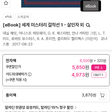
ePub
소득공제
[eBook] 세계 미스터리 걸작선 1 - 살인자 외
대실 해밋
,
어니스트 헤밍웨이
,
G. K. 체스터턴
,
안나 카타린 그린
,
L. T.
미드
,
로버트 유스터스
,
R. A. 프리먼
,
클리퍼드 핼리팩스
(지은이)
코너
스톤
2017-08-23
전자책
6,500
원 + 320원
5,850
원
쿠폰할인가
쿠폰
4,973
원
카드최대혜택가
더보기
(+쿠폰 적용 시)
종이책
3,870
원
알라딘 만권당 삼성카드, 알라딘 15% 청구 할인