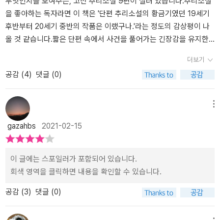
사의 추리 소설을 이벤트로 여러 번 수령하여 읽은 기억이 나는데, 훠
무엇인지를 보여주는, 고전 추리소설 9편이 실려 있습니다.추리소설
얼씬 좋아진 듯하다. 3. 처음에 등장하는 단편은 L.T. 미드와 클리퍼
을 좋아하는 독자라면 이 책은 '단편 추리소설의 황금기였던 19세기
드 핼리팩스가 지은 <스터들리 농장의 공포>다. 한 의사를 찾아온 젊
후반부터 20세기 중반의 작품은 이랬구나.'라는 정도의 감상평이 나
은 유부녀에 의해 이야기가 전개되는데, 전형적인 19세기 유럽 귀족
올 것 같습니다.짧은 단편 속에서 사건을 풀어가는 긴장감을 유지한
의 농장에서 벌어지는 스토리를 담고 있다. 막대한 유산과 넓은 집, 학
다는 게 쉬운 일은 아닌 것 같습니다.요즘 추리소설과는 다른 분위기
더보기
식과 매너를 갖춘 유럽 귀족과 아름답지만 유약한 부인, 그리고 그 집
의 색다른 이야기를 만날 수 있습니다. 뭐랄까, 진짜 클래식한 이야
공감 (
4
)
댓글 (0)
에 얽힌 비밀들. 추리 소설 마니아라면 여러 번 접해 봤을 소재와 구성
기?이 작품들이 출간될 당시를 상상하면 대단히 놀라운 작품이라고
이다. 실제로도 내가 생각했던 결말과도 거의 유사했다. 어쩌면 나 역
할 수 있습니다. 제 기억에는 이 작품들을 읽어본 적이 없는 것 같은
시 예전에 접했던 단편일지도 모르겠다만.4. 이어서 등장하는 소설
데, 읽다보면 스토리가 매우 익숙하게 느껴집니다. 그래서 추리소설
메뉴
은 꽤 흥미진진한 스토리를 갖춘 <금고실의 다이아몬드>와 대실 헤
이 주는 긴장감이 다소 떨어지는 면이 있습니다만 나름 그 시대를 상
gazahbs
2021-02-15
밋이 지은 <탐정 스페이드>다. 특히, 후자는 레이먼드 챈들러가 극찬
상할 수 있어서 재미있습니다. 그 중 인상적인 작품은 애나 캐서린 그
한 추리 작가의 소설인데, 하드보일드 미스터리의 선구자라고 불린다
린의 <의사와 그의 아내 그리고 시계>와 <두 번째 총알>입니다. 스토
고도 한다. 참고로, 하드보이드는 건조하고, 담담한 문체를 의미하는
리도 좋았지만 사건을 해결하는 바이올렛 스트레인지라는 인물이 신
이 글에는 스포일러가 포함되어 있습니다.
데, 요즘 유행하는 츤데레(?)나 무라카미 하루키의 문체 스타일을 떠
선하고 좋았습니다. 17살 소녀가, 당시에는 이 정도 나이는 숙녀로 대
회색 영역을 클릭하면 내용을 확인할 수 있습니다.
올려도 될 듯 하다. 5. 이어서 등장하는 A.K.그린의 단편소설들을 지
접받았는지는 잘 모르겠지만, 암튼 젊은 여성이 탐정으로서 실력발휘
나면, 이 책의 대표작인 <살인자>와 마주하게 된다. 영화 <문 라이트
공감 (
3
)
댓글 (0)
를 한다는 게 꽤 멋져보였습니다. 사실 바이올렛이 탐정 역할을 하는
>에서 봤던 식당, 좀 더 멀리 가면 서부극 영화에서 등장하는 외딴 마
건 돈 때문인데, 풍족해보이는 명문가 여성에게 왜 돈이 필요한 건지
을의 가게를 떠오르게 하는 - 이 - 짧은 소설은 하드보일드란 이런 것
미스터리합니다. 아쉽게도 바이올렛에 대한 개인적인 내용은 나오지