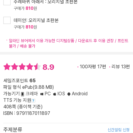
수레바퀴 아래서 : 오리지널 초판본
구매가
810
원
데미안: 오리지널 초판본
구매가
810
원
알라딘 뷰어에서 이용 가능한 디지털상품 / 다운로드 후 이용 권장 / 프린트
불가 / 배송 불가
8.9
100자평 17편
리뷰 13편
세일즈포인트
65
파일 형식 ePub(9.88 MB)
가능기기
크레마
PC
IOS
Android
TTS 기능 지원
408쪽 (종이책 기준)
ISBN : 9791187011897
주제분류
신간알림 신청