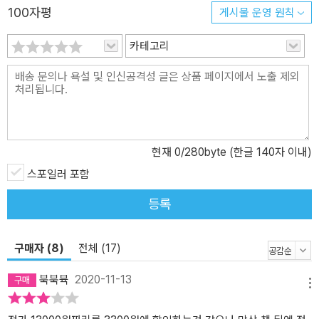
거실에 있는 사이 남편과 아이가 있는 방에서 들린 총성. 방에는 총에
100자평
게시물 운영 원칙
맞아 죽은 남편과 그 손에 목이 눌려 죽은 아이라는 비극이 펼쳐져 있
었다. 검시관은 자살, 아내는 타살을 주장하는 이 사건의 숨겨진 진실
카테고리
을 찾기 위해 바이올렛 스트레인지는 조사를 시작하는데…. <급행열
차 안의 수수께끼>-F. W. 크로프츠 프레스턴과 칼라일을 오가는 북서
부 급행열차에서 일어난 끔찍한 살인 사건! 달리는 기차가 멈추고, 밀
실이 된 객실 안에서 신혼부부가 총에 맞아 죽었다. 그러나 같은 객실
에 있던 여자, 옆 객실의 남자들 등 같은 객차 안의 그 누구도 범인이
현재
0
/280byte (한글 140자 이내)
될 수 없었는데…. <살인자>-어니스트 헤밍웨이 식당 문이 열리고 두
스포일러 포함
남자가 들어온다. 꽉 끼는 오버코트를 똑같이 차려입은 두 남자는 자
신들이 주문한 음식이 서로 바뀌어도 관심이 없다. 이들은 과연 누구
등록
인가? 그리고 식사를 마친 두 손님은 왜 갑자기 식당 종업원들을 위협
하는가? <바닥없는 우물>-G. K. 체스터턴중동의 영국군 주둔지에 있
구매자 (8)
전체 (17)
는 클럽 회관의 서재에서 젊은 보일 대위와 이야기를 나누던 노장 헤
이스팅스 경이 오래된 옛 우물곁에서 사망했다! 마지막까지 함께 있
북북뷱
2020-11-13
던 보일 대위가 범인으로 의심받는 가운데, 민간 공무원 혼 피셔는 어
메뉴
딘지 석연치 않은 점을 느끼고 신중하게 사건을 조사해나가는데…. <