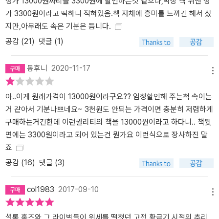
정가 13000원짜리를 3300원에 할인하는것 같으나,막상 책 뒤엔 정
시카고의 여성 상속인> -R. 오스틴 프리먼 가짜 문학 중개인 롬니 프
가 3300원이라고 떡하니 적혀있음.책 자체에 흥미를 느끼긴 해서 샀
링글은 도서관 옆자리에 앉아 편지를 쓰던 독일인에게 무언가 있음을
지만,아무래도 속은 기분은 듭니다.
직감한다. 편지의 내용이 남은 압지를 독일인 몰래 챙긴 프링글은 그
내용을 해독하고는, 이 편지가 바로 시카고의 여성 상속인과 결혼할
공감 (
21
)
댓글 (1)
런디 후작을 향한 협박 편지임을 알아내는데….
동후니
2020-11-17
메뉴
아..이게 원래가격이 13000원이라구요?? 엄청할인해 주는척 속이는
거 같아서 기분나쁘네요~ 3천원도 안되는 가격이면 충분히 저렴하게
구매하는거긴한데 이런퀄리티의 책을 13000원이라고 하다니.. 책뒷
면에는 3300원이라고 되어 있는건 뭔가요 이런식으로 장사하진 말
죠
공감 (
16
)
댓글 (3)
col1983
2017-09-10
메뉴
셜록 홈즈와 그 라이벌들이 위세를 떨쳤던 고전 황금기 시절의 추리