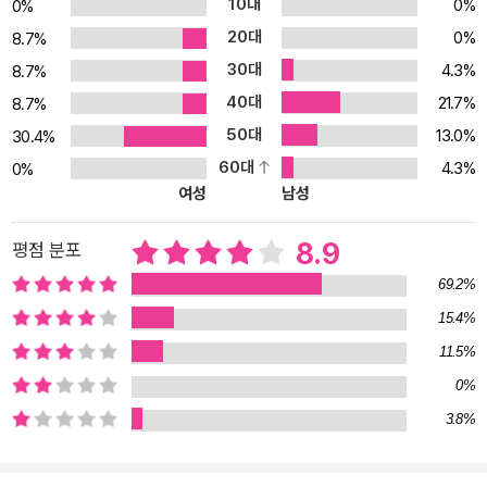
10대
0%
0%
곳에서 핼리팩스는 유령을 보았다는 남편 헨리 경의 이야기를 듣고,
20대
0%
8.7%
유령의 정체를 밝히기 위해 헨리 경의 침실에서 밤을 보내는데…. <금
30대
4.3%
8.7%
고실의 다이아몬드>-L. T. 미드 & 로버트 유스터스 다이아몬드 중개
40대
21.7%
업자의 특별한 금고 속에서 감쪽같이 사라진 82캐럿 로체빌 다이아
8.7%
몬드. 탐정 노먼 헤드는 다이아몬드와 금고를 둘러싼 미스터리의 중
50대
13.0%
30.4%
심에 이탈리아 범죄 조직의 수장인 ‘마담 콜루치’가 있음을 확신하고
60대
4.3%
0%
이번에야말로 마담을 잡으려 하는데…. <탐정 스페이드>-대실 해밋
여성
남성
탐정 사무엘 스페이드는 사업가 맥스 블리스의 의뢰를 받고 집으로
찾아가지만, 집에는 죽은 의뢰인과 살인 사건 특별 수사관들이 스페
8.9
평점 분포
이드를 기다리고 있었다. 숨겨진 비밀이 하나씩 드러나고 유력한 용
69.2%
의자들이 현장으로 모이는 가운데 스페이드는 진범을 밝힐 수 있을
15.4%
것인가? <의사와 그의 아내 그리고 시계>-A. K. 그린 탐정 사무소에
11.5%
서 일하는 바이올렛 스트레인지는 사장에게 받은 편지를 읽고 고민에
빠진다. 총을 쏘고 흔적도 없이 사라진 치밀한 범인과 자신이 범인이
0%
라고 주장하는 눈먼 의사 그리고 남편은 망상에 시달리는 것이라고
3.8%
믿는 의사 부인의 이야기. 결국 바이올렛은 사건을 조사하기 위해 의
사 부부에게 접근하게 되는데…. <두 번째 총알>-A. K. 그린 아내가