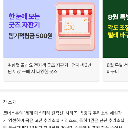
취향껏 골라요 전자책 굿즈 자판기 : 전자책 3만
8월 특별 선
원 이상 구매 시 다양한 굿즈
바구니
책소개
코너스톤의 '세계 미스터리 걸작선' 시리즈. 박광규 추리소설 해설가
가 엄선하여 묶은 고전 추리소설 시리즈로, 특히 1권은 단편 추리소설
의 황금기였던 19세기 후반부터 20세기 중반에 발표된 작품 중에서