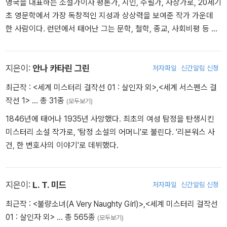
영국을 대표하는 소설가이자 평론가, 시인, 수필가, 사상가로, 20세기
입되었다가 다리에 중상을 입고 귀국했다. 휴전 후 캐나다 [토론토 스
(1927), <피의 수확>(1929), <데인 가의 저주>(1929), <몰타의 매
초 영문학에서 가장 독창적인 지성과 상상력을 보여준 작가 가운데
타]의 특파원이 되어 유럽 각지를 돌며 그리스-터키 전쟁을 보도하기
>(1930), <유리 열쇠>(1931), <여윈 남자>(1934) 등과 '이 작은 돼
한 사람이다. 런던에서 태어난 그는 문학, 철학, 종교, 사회비평 등 폭
도 했다. 1921년, 해외 특파원으로 건너간 파리에서 스콧 피츠제럴
지'(1934) 등의 단편소설이 있다.
넓은 분야에서 활발히 활동하며 수많은 작품을 남겼다. 체스터턴은
드, 에즈라 파운드 등 유명 작가들과 교유하는 등 근대주의적 작가들
특유의 역설적 문체, 기발한 유머, 날카로운 통찰로 널리 사랑받았으
과 미술가들과 어울리며 본격적으로 소설을 쓰기 시작했다. 1923년
며, 복잡한 시대적 문제를 명쾌하면서도 인상적인 방식으로 풀어내는
지은이:
안나 카타린 그린
저자파일
신간알림 신청
『세 편의 단편과 열 편의 시(詩)』를 시작으로 『우리들의 시대에』, 『봄
데 탁월한 재능을 보였다. 특히 『목요일이었던 남자』는 체스터턴 문
의 분류(奔流)』, 『태양은 다시 떠오른다』를 발표했다. 방황하는 젊은
최근작 :
<세계 미스터리 걸작선 01 : 살인자 외>
,
<세계 서스펜스 걸
학의 정수를 보여주는 작품으로, 추리와 스릴러의 외피 속에 철학적·
이들의 삶을 그린 『태양은 다시 떠오른다』 소설로 베스트셀러 반열에
작선 1>
… 총 31종
(모두보기)
종교적 질문을 담아낸 독창적인 걸작으로 평가받는다. 그는 장르문학
올랐다. 그후 1920년대 ‘로스트 제너레이션(잃어버린 세대)’를 대표
1846년에 태어나 1935년 사망했다. 최초의 여성 탐정을 탄생시킨
과 순문학, 사상과 오락의 경계를 자유롭게 넘나들며, 오늘날까지도
하는 ‘피츠제럴드’와 ‘포그너’와 함께 3대 작가로 성장하였다. 그의 첫
미스터리 소설 작가로, '탐정 소설의 어머니'로 불린다. '리븐워스 사
전 세계 독자와 작가들에게 깊은 영향을 미치고 있다.
소설 『해는 또다시 떠오른다』를 1926년에 발표했는데, 헤밍웨이의
건, 한 변호사의 이야기'로 데뷔했다.
대다수 작품은 1920년대 중반부터 1950년대 중반 사이에 발표되었
다. 전쟁 중 나누는 사랑 이야기를 다룬 전쟁문학의 걸작 『무기여 잘
있거라』(1929)는 그가 작가로서 명성을 얻는 데 공헌했으며, 1936
지은이:
L. T. 미드
저자파일
신간알림 신청
년 『킬리만자로의 눈』, 스페인 내전을 배경으로 한 『누구를 위하여 종
을 울리나』(1940)는 출판되자마자 수십만 부가 넘는 판매고를 올린
최근작 :
<불량소녀(A Very Naughty Girl)>
,
<세계 미스터리 걸작선
다. 이후 10년 만에 소설 한 편을 발표하지만, 주목을 받지 못하다가 1
01 : 살인자 외>
… 총 565종
(모두보기)