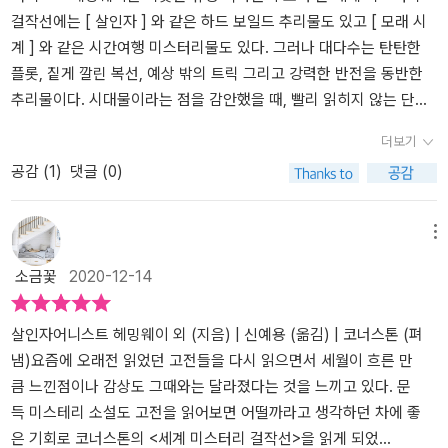
를 확인해보기로 했는데 마침 그곳에도 마담 콜루치도 온다는 것이
걸작선에는 [ 살인자 ] 와 같은 하드 보일드 추리물도 있고 [ 모래 시
다. 칼튼 씨 집에 방문한 헤드는 마담으로 인해 정신적인 고통을 받고
계 ] 와 같은 시간여행 미스터리물도 있다. 그러나 대다수는 탄탄한
있는 칼튼 부인을 돕기로 했고 그녀가 감추고 있는 비밀을 남편에게
플롯, 짙게 깔린 복선, 예상 밖의 트릭 그리고 강력한 반전을 동반한
말하길 원했지만 그러지 못한다. 결국 마담은 본인이 계획한 대로 칼
추리물이다. 시대물이라는 점을 감안했을 때, 빨리 읽히지 않는 단점
튼 씨 금고에 있는 다이아몬드를 들고 달아나는데.. 어떻게 아무나 열
이 있지만 다양한 이야기로 독자들의 시선을 끌어당기는 미스터리물
더보기
수 없는 금고를 소리도 없이 열고 가져갈 수 있었는지 알고 나면 놀라
안으로 들어가보자.세계 미스터리 걸작선 1편의 제목은 [ 살인자 외
공감 (
1
)
댓글 (0)
움이..^^​누군가 자기를 죽이려 한다는 전화를 받고 그의 집으로 달려
]. 유명 작가 어니스트 헤밍웨이가 쓴 미스터리 단편이 바로 [살인자]
간 탐정, 하지만 그는 이미 숨진 후였는데 범인이 밝혀지는 과정이 흥
이다. [살인자] 라는 작품은 정통 추리극의 방식을 벗어난다. 즉, 해결
미로웠던 '탐정 스페이드', 앞 못 보는 의사가 권총 살인을 저질렀다는
되지 않는 사건 속 단서를 찾아 도무지 풀리지 않을 것 같은 실마리를
메뉴
죄책감에 빠져 불안해하던 모습과 마지막 결말이 씁쓸했던 '의사와
풀어내는 탐정 이야기와는 근본적으로 다르다는 것이다. [ 살인자 ]
소금꽃
2020-12-14
그의 아내 그리고 시계', 급행열차 안에서 숨진 부부의 범인을 찾는
속에는 누군가를 쫓는 사람들이 등장하는데, 그들이 갱단의 멤버인지
'급행열차 안의 수수께끼' 등 다양한 느낌의 미스터리 단편을 만날 수
아니면 형사들인지 알길이 없다. 쫓기는 자도 알 수 없는 이유로 쫓기
있다. 재밌게 읽히는 내용이 있는가 하면 쉽게 이해가 안 되는 부분도
고 있는데 저자는 도무지 소설의 그림을 그려주지 않는다. 모든 것은
살인자어니스트 헤밍웨이 외 (지음) | 신예용 (옮김) | 코너스톤 (펴
있었지만 매력 있는 작가를 찾아냈다는데 만족스러운 세계 미스터리
독자들의 머리 속에 있다!! 쫓고 쫓기는 자들의 다급함만 드러나는 매
냄)​​요즘에 오래전 읽었던 고전들을 다시 읽으면서 세월이 흐른 만
걸작선 <살인자 외>였다.​​​​ 출판사로부터 도서를 제공받았습니다.
우 드라이한 하드 보일드 소설이었다. 여운이 짙게 남는다.​1편에서 재
큼 느낀점이나 감상도 그때와는 달라졌다는 것을 느끼고 있다. 문
미있게 읽었던 작품은 바로 [ 바닥 없는 우물 ] 이다. 이 이야기는 바
득 미스테리 소설도 고전을 읽어보면 어떨까라고 생각하던 차에 좋
닥 없는 우물가 근처에서 갑작스럽게 변사체로 발견된 영국군 총 사
은 기회로 코너스톤의 <세계 미스터리 걸작선>을 읽게 되었