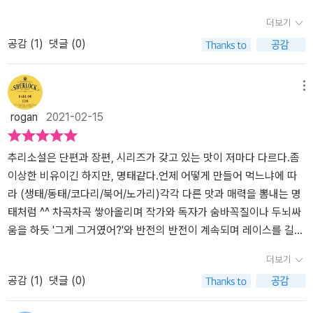
령관 헤이스팅스의 죽음과 그 원인을 밝혀내는 것이다. 헤이스팅스
다. 그 중 첫번째 책 <살인자>.'누구를 위하여 종은 울리나', '노인
더보기
경의 젊은 아내와 내연 관계를 가진 것으로 의심되는 보일 대위와 바
과 바다'를 쓴 헤밍웨이가 미스테니 소설을 썼다는 것은 나로서는 금
공감 (
1
)
댓글 (0)
닥이 없는 우물까지 동행했다가 갑자기 몸이 경직되면서 쓰러진 헤이
시초문이었다. 미스테리 장르 안에서도 하드보일드 분위기의 작품이
스팅스 경. 그에게 과연 무슨 일이 벌어진 것일까? 친구인 그레인과
라고 하는데 작가에 대한 기대가 너무 컸던 때문이었는지 다른 단편
혼 피셔 간의 추리 경쟁이 돋보이고 마지막 반전이 기가 막혔던 단편
들의 대표로 책 제목까지 갈 정도는 개인적으로 기대에 미치지 못했
메뉴
이다.​세계 미스터리 걸작선 2편 [ 모래시계 외 ] 에서 인상 깊었던 작
지만 헤밍웨이가 미스테리 소설을 썼다는 의외의 발견은 신선했다.​<
rogan
2021-02-15
품은 우선 도르 던세이니 작가의 [ 두 개의 양념병 ] 이었다. 런던에
세계 미스터리 걸작선>의 첫번째 단편 '스터들리 농장의 공포'. 나
살고 있는 양념 외판원 스메더스는 넘누모라는 짭짤한 양념을 이쪽
는 이 첫번째 단편이 가장 재미있었다.의사를 찾아 온 젊은 부인의 부
저쪽으로 팔러다닌다. 스메더스는 런던이라는 대도시의 비싼 집세를
탁으로 방문하게 된 스터들리 농장에서의 미스테리.아내의 집착에
추리소설은 단편과 장편, 시리즈가 갖고 있는 맛이 저마다 다르다.좀
감당 못해서 린리라는 이름의 룸메이트와 동거하게 된다. 시간을 두
서 비롯된 사건을 추리해 나가는 핼리팩스. (의사가 이렇게 추리를 잘
이상한 비유이긴 하지만, 명태같다.언제 어떻게 만들어 먹느냐에 따
고 지켜본 결과, 린리가 매우 뛰어난 직관력의 소유자라는 사실을 알
해도 되는거임?)죽음은 받아들이면서 남겨질 남편의 불분명한 재
라 (생태/동태/코다리/북어/노가리)각각 다른 맛과 매력을 뽐내는 명
게 되는 스메더스. 자신이 알게 된 한 미스터리한 사건에 대한 조언을
혼 가능성에 공포를 이용한 살인을 꿈꾸는 아내는 자기 꾀에 자기
태처럼 ^^ 차곡차곡 쌓아올리며 작가와 독자가 숨바꼭질이나 두뇌싸
그에게서 구하고자 한다.​​사건인 즉슨, 영국의 언지라는 곳에 넘누모
가 넘어갔다. 그녀의 남편에 대한 집착은 사랑일까, 비뚤어진 이기심
움을 하듯 '그게 그거였어?'와 반전의 반전이 계속되며 레이스를 길게
를 팔러 간 스메더스는 그 지역에서 살인으로 의심되는 사건이 발생
일까?역시 고전은 고전~ 기대를 져버리지 않는다.고전 미스테리
끌어가는 장편과 달리짧아서 더 강렬하고 뒷 맛이 짜릿한 단편 추리
더보기
한 것을 알게 된다. 스티거라는 남자가 낸시라는 여성과 살림을 차리
의 특징이라면 사건 해결은 과학적 수사보다는 트릭을 밝혀내
소설들을 모아놓은 <세계미스터리 걸작선> 시리즈가 총 2권으로 독
공감 (
1
)
댓글 (0)
기로 했는데 2주 후 여성은 온데간데없고 스티거는 집 안에 들어앉아
는 데 있다. 트릭만 알아내면 범인을 향하는 길은 일사천리. 트릭을 알
자들과 만난다.무려, 어니스트 헤밍웨이, 대실 해밋, 브라운 신부 시리
꼼짝하지 않는다. 스티거가 하는 일은 그저 낙엽송을 도끼로 패서 쌓
아내는 방법이 때로는 허무하리만치 간단하기도 하지만 도를 넘는 폭
즈의 G.K체스터턴 등추리소설의 매니아나 팬이 아니더라도, 한 번쯤