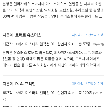
952년 인간의 희망과 불굴의 정신을 풀어낸 『노인과 바다』를 발표하
본명은 엘리자베스 토마시나 미드 스미스로, 열일곱 살 때부터 소설
여 큰 찬사를 받았으며, 퓰리처상과 노벨문학상을 수상한다. 그러나
을 쓰기 시작해 로맨스소설, 역사소설, 모험소설, 추리소설 등 평생 3
이 해에 두 번의 비행기 사고를 당하는데, 말년에 사고의 후유증으로
00여 편이 넘는 다양한 작품을 남겼다. 추리소설에서는 클리퍼드 핼
인해 우울증에 시달리고, 집필 활동도 막히기 시작했다. 하지만 행동
리팩스, 로버트 유스터스 등 남성 작가와 합작을 많이 했다.
의 규범에 철저한 만큼이나 죽음과 대결하는 삶의 성실성과 숭고함을
작품에 투영하려 노력해왔다. 1959년에는 아이다호 주로 거처를 옮
지은이:
로버트 유스터스
저자파일
신간알림 신청
겼고, 1961년 여름, 헤밍웨이는 신경쇠약과 우울증에 시달리다 1961
년 케첨의 자택에서 엽총 자살로 생을 마감했다. 대표작으로는 1929
최근작 :
<세계 미스터리 걸작선 01 : 살인자 외>
… 총 57종
(모두보기)
년 『무기여 잘 있거라』, 1940년 『누구를 위하여 종은 울리나』, 1952
본명은 유스터스 로버트 버튼으로, 의사이자 소설가다. L. T. 미드와
년 『노인과 바다』 등이 있다.
《일곱 왕 연맹》 외에도 많은 작품을 함께 썼으며, 도로시 세이어즈,
에드거 젭슨 등 다른 추리소설가에게 자신의 아이디어와 의학적 지식
을 제공하기도 했다.
지은이:
R. A. 프리먼
저자파일
신간알림 신청
최근작 :
<세계 미스터리 걸작선 01 : 살인자 외>
… 총 120종
(모두보
기)