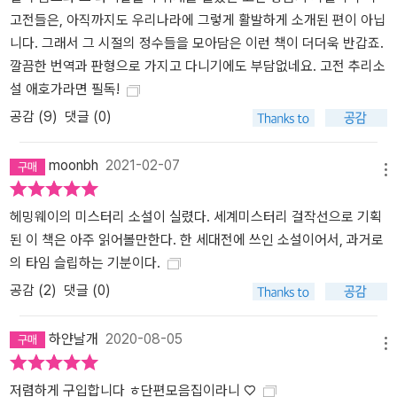
고전들은, 아직까지도 우리나라에 그렇게 활발하게 소개된 편이 아닙
니다. 그래서 그 시절의 정수들을 모아담은 이런 책이 더더욱 반갑죠.
깔끔한 번역과 판형으로 가지고 다니기에도 부담없네요. 고전 추리소
설 애호가라면 필독!
공감 (
9
)
댓글 (0)
moonbh
2021-02-07
메뉴
헤밍웨이의 미스터리 소설이 실렸다. 세계미스터리 걸작선으로 기획
된 이 책은 아주 읽어볼만한다. 한 세대전에 쓰인 소설이어서, 과거로
의 타임 슬립하는 기분이다.
공감 (
2
)
댓글 (0)
하얀날개
2020-08-05
메뉴
저렴하게 구입합니다 ㅎ단편모음집이라니 ♡