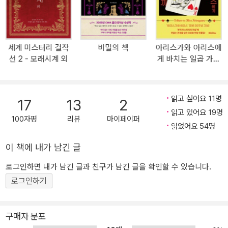
선 시리즈’와 함께 놀라운 미스터리의 세계로 빠져들어 보자! 작가들
의 독특한 개성이 진하게 녹아 있는 블랙커피 같은 추리소설 단편집
에드거 앨런 포가 발표한 최초의 추리소설 <모르그가의 살인> 이후
세계 미스터리 걸작
비밀의 책
아리스가와 아리스에
50여 년이 지난 뒤, 영국의 코난 도일이 창조한 ‘셜록 홈즈 시리즈’는
선 2 - 모래시계 외
게 바치는 일곱 가지
추리소설의 황금시대를 열었다. 많은 작가들이 개성적인 명탐정이
수수께끼
등장하는 단편 추리소설을 써서 홈즈를 넘어서고자 했고, 독자들은
매력적인 탐정들과 놀라운 트릭이 치밀하게 배치된 단편 작품을 읽으
읽고 싶어요 11명
17
13
2
며 ‘미스터리’를 즐겼다. 도서관이 보급되고, 서적의 판매 형태가 변하
읽고 있어요 19명
면서 추리소설의 새로운 황금시대는 장편소설이 차지하게 되었지만,
100자평
리뷰
마이페이퍼
읽었어요 54명
여전히 군더더기 없는 단편 추리소설을 선호하는 독자가 적지 않다.
《세계 미스터리 걸작선 1-살인자 외》에는 해박한 전문 지식, 독특한
이 책에 내가 남긴 글
문체, 매력적인 탐정 등 작가의 독특한 개성이 진하게 우러난 9편의
로그인하면 내가 남긴 글과 친구가 남긴 글을 확인할 수 있습니다.
고전 추리소설을 소개한다. 사건의 설정과 상황의 묘사, 해결 방법도
로그인하기
각양각색인 황금시대 작품들을 현대적인 번역, 깔끔한 편집으로 새롭
게 즐겨보자! <스터들리 농장의 공포>-L. T. 미드 & 클리퍼드 핼리팩
스 의사 핼리팩스는 유령이라도 본 것 같은 남편의 상태 때문에 찾아
구매자 분포
온 스터들리 부인의 간절한 요청으로 스터들리 농장을 방문한다. 그