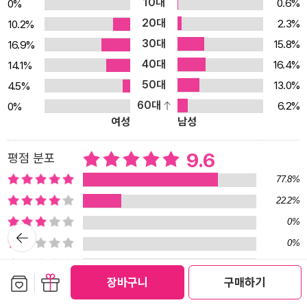
10대
0.6%
0%
배 담론의 독점권을 거머쥐고, 공공 담론의 틀을 제시하고, 대중으로
20대
2.3%
10.2%
부터 일체의 비판적 사고를 박탈했으며, 지배 질서에 의문을 제기하
30대
15.8%
16.9%
는 이는 다짜고짜 포퓰리스트나 선동가로 몰아세웠습니다. 권위주의
40대
의 시대가 막을 내린 오늘날, 언론과 정치권, 재계의 맹목적인 결탁이
16.4%
14.1%
날로 심화하면서 기존의 공식 담론은 신뢰를 상실하고 말았습니다.
50대
13.0%
4.5%
사람들은 흔히 권력자들의 파렴치한 만행에 침묵할 만큼 권력을 지향
60대
6.2%
0%
여성
남성
하는 언론인이라면, 다른 사안이라고 해서 거짓을 꾸미지 않을 이유
가 없다고 생각합니다. 결국, 현대사는 각종 책략으로 점철되어 있고,
9.6
평점 분포
진실은 대부분 그림자 저 너머에 가려져 있습니다. 음모론자들은 불
신을 양분 삼아 유언비어를 퍼트립니다. ‘허위정보’를 향한 비난의 목
77.8%
소리가 커지면 커질수록, ‘허위정보’를 추종하는 이들은 그 숫자가 늘
22.2%
어만 갑니다. 이번 ‘음모론의 유혹’ 편은 모두 4부, 24편의 글로 이뤄
0%
뒤로가
집니다. 음모론의 원천과 메카니즘, 역사적 음모 사건들, 음모론과 권
기
0%
력의 관계, 그리고 코로나 19 시대의 음모론에 대한 깊은 성찰의 글이
0%
집중 게재됩니다. [저자소개] ◆ 브누아 브레빌 Benoit Breville <
보관함담기
선물하기
장바구니
구매하기
르몽드 디플로마티크> 부편집장. 역사학 박사, 파리 1대학 20세기 사