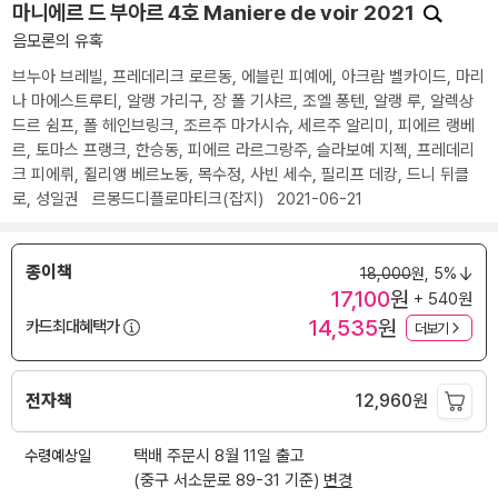
마니에르 드 부아르 4호 Maniere de voir 2021
음모론의 유혹
브누아 브레빌
,
프레데리크 로르동
,
에블린 피예에
,
아크람 벨카이드
,
마리
나 마에스트루티
,
알랭 가리구
,
장 폴 기샤르
,
조엘 퐁텐
,
알랭 루
,
알렉상
드르 쉼프
,
폴 헤인브링크
,
조르주 마가시슈
,
세르주 알리미
,
피에르 랭베
르
,
토마스 프랭크
,
한승동
,
피에르 라르그랑주
,
슬라보예 지젝
,
프레데리
크 피에뤼
,
쥘리앵 베르노동
,
목수정
,
사빈 세수
,
필리프 데캉
,
드니 뒤클
로
,
성일권
르몽드디플로마티크(잡지)
2021-06-21
종이책
18,000
원,
5%
17,100
원
+ 540원
14,535
원
카드최대혜택가
더보기
전자책
12,960
원
수령예상일
택배 주문시 8월 11일 출고
(중구 서소문로 89-31 기준)
변경