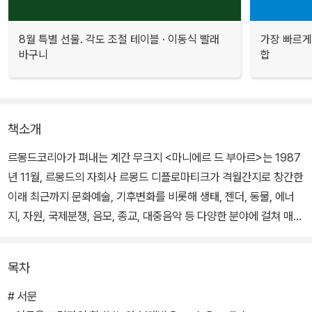
8월 특별 선물. 각도 조절 테이블 · 이동식 빨래
가장 빠르게
바구니
합
책소개
르몽드코리아가 펴내는 계간 무크지 <마니에르 드 부아르>는 1987
년 11월, 르몽드의 자회사 르몽드 디플로마티크가 격월간지로 창간한
이래 최근까지 문화예술, 기후변화를 비롯해 생태, 젠더, 동물, 에너
지, 자원, 국제분쟁, 음모, 종교, 대중음악 등 다양한 분야에 걸쳐 매호
별로 한 테마를 집중 진단해왔다.
목차
이번 ‘음모론의 유혹’ 편은 모두 4부, 24편의 글로 이뤄진다. 음모론
의 원천과 메카니즘, 역사적 음모 사건들, 음모론과 권력의 관계, 그리
# 서문