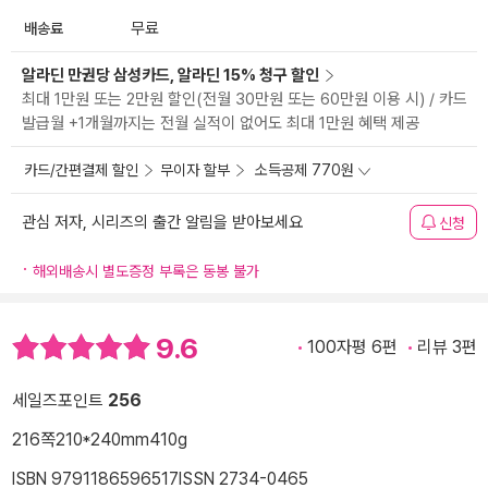
배송료
무료
알라딘 만권당 삼성카드, 알라딘 15% 청구 할인
최대 1만원 또는 2만원 할인(전월 30만원 또는 60만원 이용 시) / 카드
발급월 +1개월까지는 전월 실적이 없어도 최대 1만원 혜택 제공
카드/간편결제 할인
무이자 할부
소득공제 770원
관심 저자, 시리즈의 출간 알림을 받아보세요
신청
해외배송시 별도증정 부록은 동봉 불가
9.6
100자평 6편
리뷰 3편
세일즈포인트
256
216쪽
210*240mm
410g
ISBN 9791186596517
ISSN 2734-0465