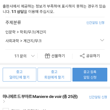
출판사에서 제공하는 정보가 부족하여 표시하지 못하는 경우가 있습
니다.
1:1 상담
을 이용해 주십시오.
주제분류
신간알림 신청
인문학
>
학회/무크/계간지
사회과학
>
계간지/무크
선물하기
공유하기
중고
중고
중고 등록
알라딘에 팔기
회원에게 팔기
알림 신청
마니에르 드 부아르 Maniere de voir (총 25권)
신간알림 신청