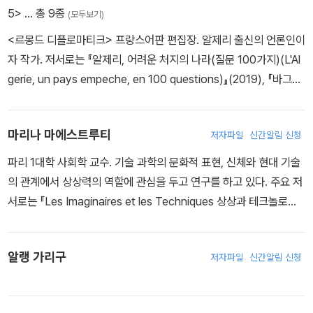
강조하는 것처럼, 이슬람 세계는 “메디나의 유대인들이 마호메트에
5>
… 총 9종
분노하는 시민들이 광장에 모여 “무엇을, 어떻게 할 것인가”에 대하
(모두보기)
대해 음모를 꾸몄고, 그들이 이슬람의 도약을 방해하려고 했다는 생
여서 밤샘 토론하는 프랑스 철야시위운동(Nuit Debout)에도 중요
<르몽드 디플로마티크> 프랑스어판 편집장. 알제리 출신의 언론인이
각에 사로잡혀 있다.”
한 영향을 끼치고 있다. 그리고 최근에는 피케티(Thomas Piketty)
자 작가. 저서로는 『알제리, 어려운 처지의 나라(질문 100가지)(L'Al
- 아크람 벨카이드
와의 우호적 논쟁을 통하여, 피케티의 베스트셀러인 “21세기 자본”에
gerie, un pays empeche, en 100 questions)』(2019), 『바그다
서의 ‘자본’의 개념에 대한 철학적, 사회학적 비판을 한 바 있다.
드의 보름달(Pleine Lune sur Bagdad)』(2017) 등이 있다.
“케인스의 경제주의에 대항해, 망투는 각종 수치와 고정관념(더 나아
가서는 잘못된 신념), 지정학적 오류에 대한 비판을 개진했다. 또한
마리나 마에스트루티
저자파일
신간알림 신청
케인스의 경제주의가 독일의 설욕전에 도움이 됐을 뿐 아니라 반(反)
파리 1대학 사회학 교수. 기술 과학의 문화적 표현, 신체와 현대 기술
나치 레지스탕스를 약화시켰다고 규탄했다. 망투는 이를 ‘(독일에 대
의 관계에서 상상력의 역할에 관심을 두고 연구를 하고 있다. 주요 저
한) 관용주의자’들의 탓이라고 비난했는데, 이들은 아돌프 히틀러가
서로는 『Les Imaginaires et les Techniques 상상과 테크놀로지』
정권을 잡기 전부터 이미 “베르사유 조약의 개정을 위한 캠페인을 펼
(2018), 『Le propre de l'humain: un chantier ouvert sans pro
쳐왔다. 지극히 당연한 결과지만, 연합국 측의 계속된 양보는 히틀러
jet 인간의 속성: 프로젝트 없는 열린 현장』(2014, 피에르 레넬과 공
의 국가사회주의 혁명이라는 결과를 가져왔다. 그러나 조약을 개정하
알랭 가리구
저자파일
신간알림 신청
저) 등이 있다.
자고 주장했던 이들은 히틀러야말로 베르사유 조약 그리고 독일에 대
한 잔혹한 처사가 빚어낸 산물이라고 끝없이 되풀이했다.”
- 알랭 가리구