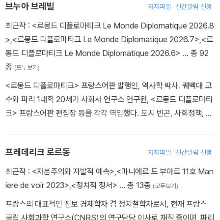
브누아 브레빌
저자파일
신간알림 신청
“박탈. 이 용어는 음모론의 사회적 (정신적이 아닌) 사실에 정치가 접
최근작 :
<르몽드 디플로마티크 Le Monde Diplomatique 2026.8
근할 수 있는 최고의 방법일 것이다. 음모론을 이유가 없는 망상, 아니
>
,
<르몽드 디플로마티크 Le Monde Diplomatique 2026.7>
,
<르
우매한 민중의 특성이라는 것 이외에 다른 이유가 없는 망상이라고
몽드 디플로마티크 Le Monde Diplomatique 2026.6>
… 총 92
보는 대신, 비정상적이지만 충분히 예상할 수 있는 결과로 볼 수도 있
종
(모두보기)
다. 자신에게 일어난 일을 이해하고 싶어 하는 사람들이 정보접근, 투
<르몽드 디플로마티크> 프랑스어판 발행인, 역사학 박사. 퀘벡대 교
명한 정치이슈, 심오한 대중논의 같은 수단을 박탈당했을 때 나타나
수와 파리 1대학 20세기 사회사 연구소 연구원, <르몽드 디플로마티
는 결과 말이다. ”
크> 프랑스어판 편집장 등을 각각 역임했다. 도시 빈곤, 사회정책, 언
- 프레데리크 로르동
론 자유 및 검열, 글로벌 경제와 기술 권력 등을 비평적인 시각에서 분
석한다. 주요 저서에 『Les mondes insurg?s. Altermanuel d’hist
“시대가 복잡해졌다는 것을 말할 필요가 있겠다. 매우 세련된 캠브리
프레데리크 로르동
저자파일
신간알림 신청
oire contemporaine 반란의 세계. 현대사의 대안 편람』(공저, 201
지 출신의 젊은 스파이는 소련과 영국비밀정보국을 위해 이중 첩보원
4), 『Manuel d’histoire critique 비평 역사 편람』(2014) 등이 있
으로 일하면서 워터게이트, 케네디 암살사건, 스탈린식 재판까지 종
최근작 :
<자본주의와 자발적 예속>
,
<마니에르 드 부아르 11호 Man
다.
횡무진 활약한다. 선·악, 민주주의·전체주의 같은 양극적인 세계에 머
iere de voir 2023>
,
<정치적 정서>
… 총 13종
(모두보기)
물기에는 너무 복잡한 인물이다. 존 르 카레가 우울하고 우수에 찬 확
프랑스의 대표적인 진보 경제학자 겸 정치철학자로서, 현재 프랑스
신없는 스파이 (『죽은 자에게 걸려온 전화』, 1963)를 통해 말하고자
국립 사회과학 연구소(CNRS)의 연구담당 이사로 재직 중이며, 파리