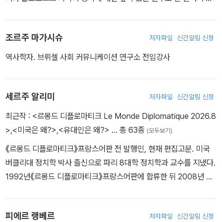
략, 즉 정치를 자유주의와 포퓰리즘의 대립으로 단순화시키려는 전략
다.
이 성공했다는 것을 의미한다. 자유주의 대 포퓰리즘 개념이 확고해
지면, 마크롱 대통령은 자신을 반대하는 세력은 좌파나 우파나 상관
조르주 마가시슈
저자파일
신간알림 신청
없이 한 바구니에 몰아넣고 모든 내부 비판을 ‘포퓰리즘 국제 연대’의
역사학자. 브뤼셀 사회 커뮤니케이션 연구소 전임강사
투쟁의 일환이라 치부하면 된다. 마크롱 대통령이 생각하는 포퓰리즘
국제연대에는 헝가리 빅토르 오르반 총리, 이탈리아의 마테오 살비니
부총리와 함께 폴란드 보수주의자, 영국 사회주의자, 프랑스 독일 민
세르주 알리미
저자파일
신간알림 신청
족주의자들이 섞여 있다.”
최근작 :
<르몽드 디플로마티크 Le Monde Diplomatique 2026.8
- 세르주 알리미
>
,
<미국은 왜?>
,
<유대인은 왜?>
… 총 63종
(모두보기)
“자율적이든 강제적이든 백신 접종은 이미 19세기 초부터 대중적인
《르몽드 디플로마티크》프랑스어판 전 발행인, 현재 편집고문. 미국
두려움의 대상이었다. 백신이 많은 이들의 목숨을 연장하거나 살린
버클리대 정치학 박사 출신으로 파리 8대학 정치학과 교수를 지냈다.
것은 사실이지만, 동시에 다른 모든 의료 기술과 마찬가지로 의사의
1992년《르몽드 디플로마티크》프랑스어판에 합류한 뒤 2008년 발
의료 행위에 의해 병이 생기는 의원성(醫原性) 질환을 유발하기도
행인 겸 편집인을 맡았다. 경제와 사회, 언론 등 다양한 분야에 신자유
했다. 이로 인해 매번 끔찍한 공포심이 등장하곤 했다. 이를테면, 전자
주의가 미치는 영향과 그 폐해를 집중 조명했다. 주요 저서로는 『Les
마이크로칩 피하 이식은 ‘악마의 표지’로 취급받는다. 실제로는 그것
피에르 랭베르
저자파일
신간알림 신청
Nouveaux Chiens de garde 새로운 경비견』(1997), 『Sisyphe