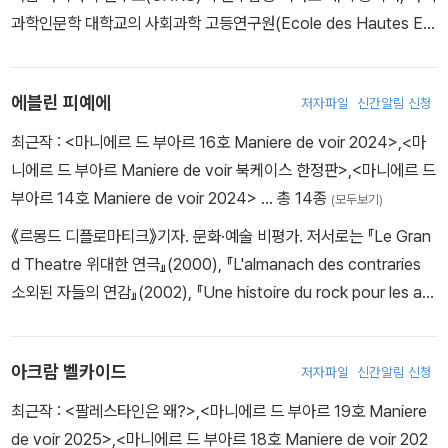
한 것은, 이보다 훨씬 전인 1948년에 조지 오웰이 소설 『1984』를
과학인문학 대학교의 사회과학 고등연구원(Ecole des Hautes Et
통해 말하고자 한 것은 바로 국가의 음모였다. 그리고 미래가 이를 증
udes en Sciences Sociales)의 교수로도 재직한 바 있다. 그는 사
명했다.”
회과학 고등연구원에서 프랑스 ‘조절학파’의 창시자로 알려진 진보
- 에블린 피에예
에블린 피예에
저자파일
신간알림 신청
경제학자인 로베르 브와에(Robert Boyer)교수 문하에서 경제학 박
사학위를 취득하였다. 그는 현재 스피노자의 철학을 마르크스 이론에
최근작 :
<마니에르 드 부아르 16호 Maniere de voir 2024>
,
<마
“9?11 테러가 발생한 후, 수많은 회의론자들은 미국 정부가 펜실베이
접목시켜 소위 ‘정념의 구조주의’라고 불리는, 사회과학의 새로운 이
니에르 드 부아르 Maniere de voir 북케이스 한정판>
,
<마니에르 드
니아에서 발견된 추락 비행기 안에서 수록된 음성 녹음 기록을 감추
론적 틀을 수립하고자 전념하고 있다. 동시에 그는 현재 프랑스에서
부아르 14호 Maniere de voir 2024>
… 총 14종
(모두보기)
었다는 사실을 강조했다. 부시 행정부는 결국 피해자 가족이 그 음성
가장 첨예한 주목을 받는 정치경제학자 겸 행동주의자이며, 최근 세
기록을 듣도록 허용해 주었다. 그럼에도 어떤 음모론자도 자신의 잘
《르몽드 디플로마티크》기자. 문화·예술 비평가. 저서로는 『Le Gran
계 금융 위기, 유럽 채무 위기에 대한 저작을 연달아 세상에 발표하고
못을 인정한 적이 없었다고 샤를르 피장은 지적했다. 여하튼 수집된
d Theatre 위대한 연극』(2000), 『L'almanach des contraries
있는 세계금융 구조분석의 전문가이다. 그의 발언과 저서는 언제나
‘증거들’이 엄청나게 많기 때문에 그것들 중 하나를 무력화시킨다고
소외된 자들의 연감』(2002), 『Une histoire du rock pour les ad
대중매체에 큰 화제를 불러일으켜 왔는데, 예를 들어, “은행을 국유화
해도, 그런 무력화가 전체 구조물을 위험에 빠뜨리지는 못할 것이다.”
os 청소년들에게 들려주는 록의 역사』(Edgard Garcia 공저, 2013)
하고 주식시장을 폐쇄하여야 한다”, “국제금융자본의 손에서 자국의
- 브누아 브레빌
등이 있다.
금융 주권을 되찾아야 한다”, “그리스 위기에서 벗어나 세계화로” 등
아크람 벨카이드
저자파일
신간알림 신청
의 급진적 발언은 최근 미국 및 유럽에서 확대되고 있는 소위 “분노한
“아랍 세계가 음모이론에 쉽게 빠지는 성향은 이슬람 초기 시절에서
최근작 :
<팔레스타인은 왜?>
,
<마니에르 드 부아르 19호 Maniere
자들”(사회 불평등에 대한 항의 운동, 긴축 재정에의 저항 운동을 지
그 기원을 찾을 수 있다. 캐나다 셔브룩대 교수인 모하메드 우리아가
de voir 2025>
,
<마니에르 드 부아르 18호 Maniere de voir 202
지하는 그룹)의 열광적인 지지를 받고 있으며, 또한 불의와 불평등에