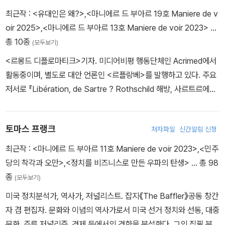
의 사용이 드물 뿐만 아니라, 아예 배제되고 있는데도 말이다. 그럼에
est fatigue: Les echecs de la gauche au pouvoir 시시포스는
최근작 :
<유대인은 왜?>
,
<마니에르 드 부아르 19호 Maniere de v
도 인터넷에서는 악마 같은 국제사회가 지구의 인구를 줄이고 예속하
지쳤다-집권 좌파의 실패』(1993),『Les mondes insurges. Alter
oir 2025>
,
<마니에르 드 부아르 13호 Maniere de voir 2023>
…
려 든다며, 이에 대한 반발로 백신과 마이크로칩을 같은 선상에 놓고
manuel d’histoire contemporaine 반란의 세계. 현대사의 대안
총 10종
(모두보기)
거부하는 경우를 찾아볼 수 있다. 성경의 종말론을 배경으로 삼아서
편람』(공저, 2014), 『Manuel d’histoire critique 비평 역사 편람』
<르몽드 디플로마티크>기자. 미디어비평 행동단체인 Acrimed에서
말이다.”
(2014), 『Quand la gauche essayait 좌파가 시험할 때』(2000)
활동중이며, 별도로 대안 언론인 <르플랑베>를 발행하고 있다. 주요
- 드니 뒤클로
등이 있다.
저서로 『Libération, de Sartre ? Rothschild 해방, 사르트르에서
로스차일드까지』(2005)가 있다.
1990년, 인터넷의 원조인 알파넷을 통해 기존 UFO 연구와는 다른
종류의 메시지들이 유포되기 시작했다. 미국 극우 집단, 그리고 간혹
토마스 프랭크
저자파일
신간알림 신청
예비역 장교들과 연결된 이들은 어떤 우주적인 음모의 존재에 대한
정보를 갖고 있다고 자처했다. 이들로 말미암아 거대한 음모에 관해
최근작 :
<마니에르 드 부아르 11호 Maniere de voir 2023>
,
<민주
더욱 황당한 내용의 글이 출간되기 시작했다. 전CIA 직원이며 비행기
당의 착각과 오만>
,
<정치를 비즈니스로 만든 우파의 탄생>
… 총 98
제작자의 아들인 존 리어, 극우 민병대와 연결된 예비역 해병장교 밀
종
(모두보기)
턴 윌리엄 쿠버는 적극적으로 이 UFO 신화를 재해석했다. 이들은 비
미국 정치분석가, 역사가, 저널리스트. 잡지《The Baffler》공동 창간
밀스러운 ‘51 지역’(미국 네바다주 소재)에서 비행접시와 관련된 엔
자 겸 편집자. 문화와 이념의 역사가로서 미국 선거 정치와 선동, 대중
지니어와 물리학자로 일했다고 자처하는 로버트 라자르와 함께 음모
문화, 주류 저널리즘, 경제 등에서의 경향을 분석한다. 그의 집필 분야