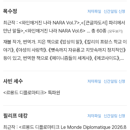
목수정
저자파일
신간알림 신청
최근작 :
<와인매거진 나라 NARA Vol.7>
,
<[큰글자도서] 파리에서
만난 말들>
,
<와인매거진 나라 NARA Vol.6>
… 총 60종
(모두보기)
재불 작가, 번역가. 지은 책으로 《밥상의 말》, 《칼리의 프랑스 학교 이
야기》, 《야성의 사랑학》. 《뼛속까지 자유롭고 치맛속까지 정치적인》
등이 있고, 번역한 책으로 《페미니즘들의 세계사》, 《에코사이드》,
《자발적 복종》, 《멈추지 말고 진보하라》, 《밤에는 모든 피가 검다》
등이 있다.
사빈 세수
저자파일
신간알림 신청
<르몽드 디플로마티크> 특파원
필리프 데캉
저자파일
신간알림 신청
최근작 :
<르몽드 디플로마티크 Le Monde Diplomatique 2026.8