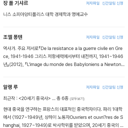
장 폴 기샤르
저자파일
신간알림 신청
“이런 때였던 만큼, 레닌이 ‘독일 스파이’라는 의혹은 빠른 속도로 번
니스 소피아앙티폴리스 대학 경제학과 명예교수
져나갔다. 결국 레닌은 독일황제를 위해 일했다는 비난을 받았다. ‘프
랑스와 영국의 동맹국인 러시아를 불안에 빠뜨리기 위해, 독일 군대
가 편의를 봐주어 1917년 4월 레닌이 쉽게 귀국할 수 있었다’는 소문
조엘 퐁텐
저자파일
신간알림 신청
이 돌자, 레닌은 비난받기 시작했다. 알렉산더 케렌스키에 의해 그해
역사가. 주요 저서로『De la resistance a la guerre civile en Gre
7월 1일 시작된 독일군에 대한 대규모 공격이 엄청난 참사로 끝난 시
ce, 1941-1946 그리스 저항세력에서부터 내전까지, 1941~1946
점에 이 폭로가 이루어졌다. 에르몰렌코는 볼셰비키의 자금과 지시사
년』(2012), 『L'image du monde des Babyloniens a Newton
항들이 독일로부터 흘러 들어온다고 단언하면서도, 레닌이 독일의 자
바빌로니아인부터 뉴턴까지의 세계 이미지』(Arkan Simaan과 공저,
금을 어느 정도 받았는지, 또한 얼마나 자주 받았는지에 대해서는 명
1998)가 있다.
확히 말하지 못했다. 레닌도 위험과 호사를 오가며 사는 많은 스파이
알랭 루
저자파일
신간알림 신청
들처럼, 그 자금을 개인적으로 사용한 것일까?” - 알렉상드르 쉼프
최근작 :
<20세기 중국사>
… 총 6종
(모두보기)
“베를린 장벽이 무너지고 공산당이 붕괴한 이후 유대-볼셰비즘 문제
현대 중국을 연구하는 프랑스의 대표적인 중국학자이다. 파리 1대학
는 국가 차원의 추모 논쟁으로 이어졌다. 그러나 유대-볼셰비즘 신화
에서 〈1927~1949년, 상하이 노동자Ouvriers et ouvri?res de S
형성에 사용된 각종 이념적 지표는, 형태만 달리해 오늘날까지 이어
hanghai, 1927~1949〉로 박사학위를 받았으며, 20세기 중국의 노