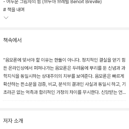
고 코로나 19 시대의 음모론에 대한 깊은 성찰의 글이 집중 게재된다.
- 어두운 그림자의 힘 (브누아 브레빌 Benoit Breville)
# 책을 내며
책속에서
“음모론에 맞서야 할 이유는 한둘이 아니다. 정치적인 결실을 얻기 힘
든 온라인상에서 퍼져나가는 음모론은 두려움에 뿌리를 둔 신념과 과
학지식을 동일시하는 상대주의의 치부를 보여준다. 음모론은 빠르게
확산하는 뜬소문을 검증, 비교, 분석의 결과인 사실과 동일시 하고, 기
초라곤 없는 억측과 합리적인 가정의 차이를 무시한다. 신망받는 언
론사들은 미국을 향한 러시아의 음모론에 일말의 믿음이라도 실어주
는 주장이 제기되면 해당 주장의 세부 사항까지 면밀히 추적해 열거
하곤 한다. ”
저자 소개
- 브누아 브레빌