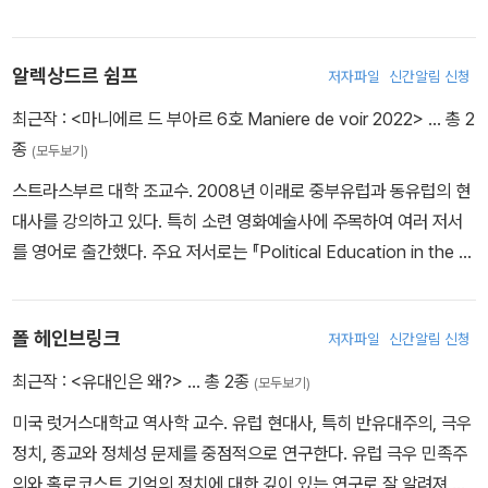
지고 있다. 1930년대에 반동우파는 유대-볼셰비즘 위협에 대항해 기
동자 문제, 연안 지역의 도시사, 정치 엘리트 등을 지속적으로 연구해
독교 유럽에 방벽을 쌓으려 했다. 최근 우익 극단주의자들은 유대-볼
왔다. 최근에는 1,000쪽이 넘는 방대한 분량의 《원숭이와 호랑이: 중
셰비즘이 이슬람화된 서유럽, 즉 ‘유라비아(Eurabia)’라는 망령을 퇴
알렉상드르 쉼프
저자파일
신간알림 신청
국의 운명, 마오쩌둥Le singe et le tigre: Mao, un destin chinoi
치할 해독제가 되리라 기대하고 있다. 윌리엄 피어스(우익 운동가 윌
s》(2009)을 펴냈다. 파리 8대학과 국립동양어문화대학(INALCO)
최근작 :
<마니에르 드 부아르 6호 Maniere de voir 2022>
… 총 2
리엄 루터 피어스의 가명)는 자신의 소설 『The Turner Diaries 터너
중국학과 교수를 역임했으며, 2010년 현재 국립동양어문화대학 및
종
(모두보기)
일기』(1978)에서 흑인과 공산주의자들이 전 세계의 백인사회를 파
사회과학고등연구원(EHESS)의 명예교수이다.
스트라스부르 대학 조교수. 2008년 이래로 중부유럽과 동유럽의 현
괴한다는 이야기를 펼쳤다. 오늘날 열렬한 백인우월주의자들은 『터
대사를 강의하고 있다. 특히 소련 영화예술사에 주목하여 여러 저서
너 일기』 등 과거 문헌에서 영감을 얻어, 무슬림과의 전쟁을 선포하고
를 영어로 출간했다. 주요 저서로는 『Political Education in the S
있다. 유대-볼셰비즘의 신화는 사라지기 시작했지만, 유대인 음모의
oviet Union』(2011), 『Revolutions russes au cinema. Naissa
근원이 되는 과대망상증은 사라질 기미가 보이지 않는다.”
nce d'une nation: URSS, 1917-1985 극장에서의 러시아 혁명.
- 폴 헤인브링크
폴 헤인브링크
저자파일
신간알림 신청
국가의 탄생: 소련, 1917~1985년』(2015), 『La Grande Guerre
Oubliee 잊혀진 대전』(2017) 등이 있다.
“권력과 언론이 노란조끼 운동을 터무니없고 수준 이하의 주장을 한
최근작 :
<유대인은 왜?>
… 총 2종
(모두보기)
다고 비난하고, 상대하기 불가능한 세력으로 몰아 정치적으로 고립시
미국 럿거스대학교 역사학 교수. 유럽 현대사, 특히 반유대주의, 극우
키면, 그들의 기대는 손쉽게 실현될 것이다. 노란조끼 운동을 깎아내
정치, 종교와 정체성 문제를 중점적으로 연구한다. 유럽 극우 민족주
리려는 시도가 성공하면 마크롱 대통령이 2017년부터 추진했던 전
의와 홀로코스트 기억의 정치에 대한 깊이 있는 연구로 잘 알려져 있