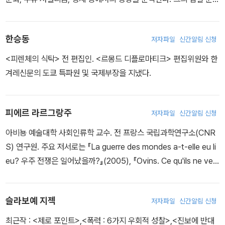
론을 만들어냈다.
는 미국 정치에 있어서 문화 전쟁의 수사학과 영향, 미국내 정치와 문
- 피에르 라르그랑주
화 사이의 관계를 포함한다. 저서에 『The People, No : A brief Hi
한승동
저자파일
신간알림 신청
story of Anti-Populism』(Metropolitain Books, New York, 2
020), 『Listen, Liberal』(2016), 『The Wrecking Crew: How C
<피렌체의 식탁> 전 편집인. <르몽드 디플로마티크> 편집위원와 한
onservatives Rule』(2008) 등이 있다.
겨레신문의 도쿄 특파원 및 국제부장을 지냈다.
피에르 라르그랑주
저자파일
신간알림 신청
아비뇽 예술대학 사회인류학 교수. 전 프랑스 국립과학연구소(CNR
S) 연구원. 주요 저서로는 『La guerre des mondes a-t-elle eu li
eu? 우주 전쟁은 일어났을까?』(2005), 『Ovins. Ce qu'ils ne veul
ent pas que vous sachiez 비행접시: 그들은 당신이 알기를 원하
지 않는다』(2007) 등이 있다.
슬라보예 지젝
저자파일
신간알림 신청
최근작 :
<제로 포인트>
,
<폭력 : 6가지 우회적 성찰>
,
<진보에 반대