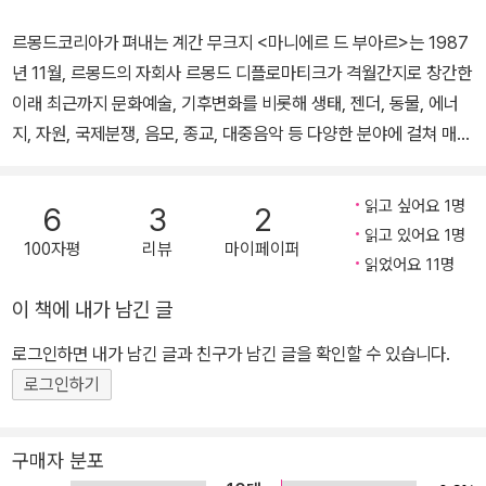
르몽드코리아가 펴내는 계간 무크지 <마니에르 드 부아르>는 1987
년 11월, 르몽드의 자회사 르몽드 디플로마티크가 격월간지로 창간한
이래 최근까지 문화예술, 기후변화를 비롯해 생태, 젠더, 동물, 에너
지, 자원, 국제분쟁, 음모, 종교, 대중음악 등 다양한 분야에 걸쳐 매호
별로 한 테마를 집중 진단해왔습니다. <마니에르 드 부아르>는 프랑
스의 바칼로레아 준비생들과 대학생, 대학원생, 연구자들의 필독지로
읽고 싶어요 1명
6
3
2
사랑받아왔습니다. 한국어판은 지난해 가을부터 계간 무크지로 절찬
읽고 있어요 1명
100자평
리뷰
마이페이퍼
리에 발행되고 있습니다. 당신은 당신이 당신이라는 사실을 확신하나
읽었어요 11명
요? 혹시 외계인은 아닐까요? 당신이 발 딛고 사는 이 국가는 정말로
이 책에 내가 남긴 글
당신을 위해 존재할까요? 정치인과 의사, 과학자, 군인은 보이지 않
는 거대한 힘에 복속되지는 않았을까요? 음모론이 사방에 퍼져있습
로그인하면 내가 남긴 글과 친구가 남긴 글을 확인할 수 있습니다.
니다. 음모론의 토대가 되는 허위정보는 절대 사라지지 않습니다. 만
로그인하기
약 정치가나 공인된 언론인이 허위정보를 유포한다면 단순 실수로 문
제를 덮고 지나가곤 합니다. 문제는 선과 악을 이분법적으로 나누겠
구매자 분포
다는 자만 섞인 주장입니다. 냉전이 종식된 이래 주요 언론은 줄곧 지