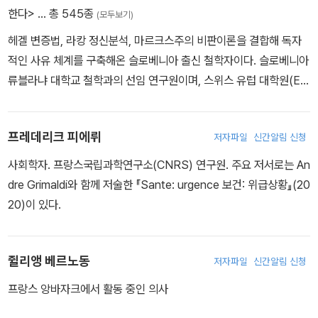
한다>
… 총 545종
(모두보기)
헤겔 변증법, 라캉 정신분석, 마르크스주의 비판이론을 결합해 독자
적인 사유 체계를 구축해온 슬로베니아 출신 철학자이다. 슬로베니아
류블라냐 대학교 철학과의 선임 연구원이며, 스위스 유럽 대학원(Eur
opean Graduate School, EGS)에서 철학 및 정신분석을 가르치
고 있다. 또한 미국 뉴욕 대학교의 독일학 분야 국제 석좌교수 직함을
프레데리크 피에뤼
저자파일
신간알림 신청
보유하고 있다. 주요 저서로 『진보에 반대한다』, 『잉여 향유』, 『멈춰
라, 생각하라』, 『이데올로기의 숭고한 대상』 등이 있다.
사회학자. 프랑스국립과학연구소(CNRS) 연구원. 주요 저서로는 An
dre Grimaldi와 함께 저술한 『Sante: urgence 보건: 위급상황』(20
20)이 있다.
쥘리앵 베르노동
저자파일
신간알림 신청
프랑스 앙바자크에서 활동 중인 의사