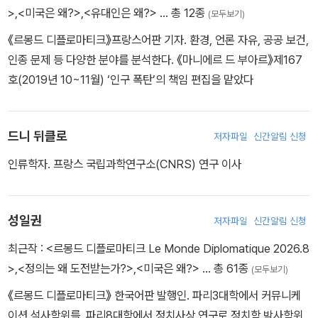
>
,
<미국은 왜?>
,
<유대인은 왜?>
… 총 12종
(모두보기)
《르몽드 디플로마티크》프랑스어판 기자. 환경, 언론 자유, 공공 보건,
인종 문제 등 다양한 분야를 분석한다. 《마니에르 드 부아르》제167
호(2019년 10~11월) ‘인구 폭탄’의 책임 편집을 맡았다
드니 뒤클로
저자파일
신간알림 신청
인류학자. 프랑스 국립과학연구소(CNRS) 연구 이사
성일권
저자파일
신간알림 신청
최근작 :
<르몽드 디플로마티크 Le Monde Diplomatique 2026.8
>
,
<정의는 왜 도전받는가?>
,
<미국은 왜?>
… 총 61종
(모두보기)
《르몽드 디플로마티크》 한국어판 발행인. 파리3대학에서 커뮤니케
이션 석사학위를, 파리8대학에서 정치사상 연구로 정치학 박사학위