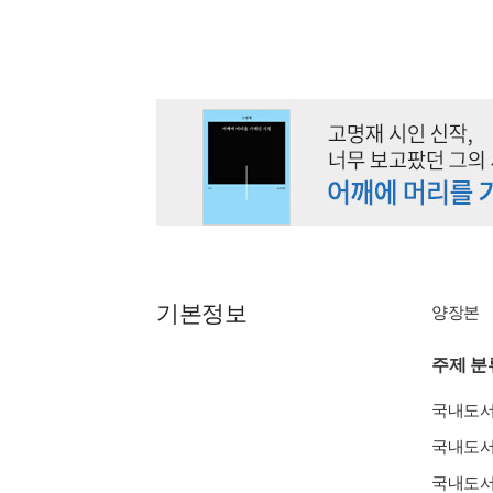
기본정보
양장본
주제 분
국내도
국내도
국내도