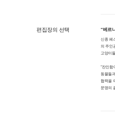
편집장의 선택
"베르
신종 페
의 주인
고양이들
"잔인함
동믈들과
협력을 
문명의 