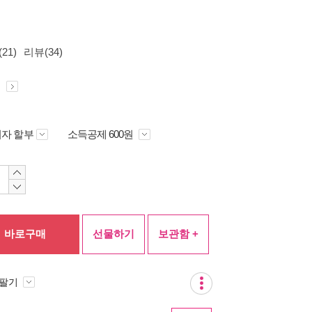
21)
리뷰(34)
원
자 할부
소득공제 600원
바로구매
선물하기
보관함 +
 팔기