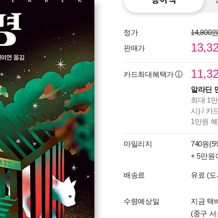
정가
14,800
13,3
판매가
11,3
카드최대혜택가
알라딘 
최대 1만
시) / 
1만원 
마일리지
740원(5
+ 5만원
배송료
유료 (도
수령예상일
지금 택배
(중구 서