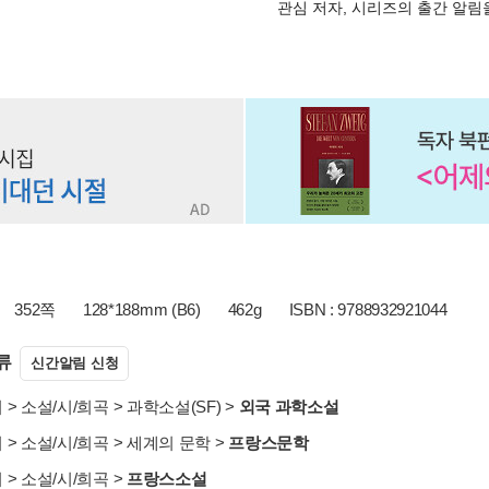
관심 저자, 시리즈의 출간 알
352쪽
128*188mm (B6)
462g
ISBN : 9788932921044
류
신간알림 신청
서
>
소설/시/희곡
>
과학소설(SF)
>
외국 과학소설
서
>
소설/시/희곡
>
세계의 문학
>
프랑스문학
서
>
소설/시/희곡
>
프랑스소설