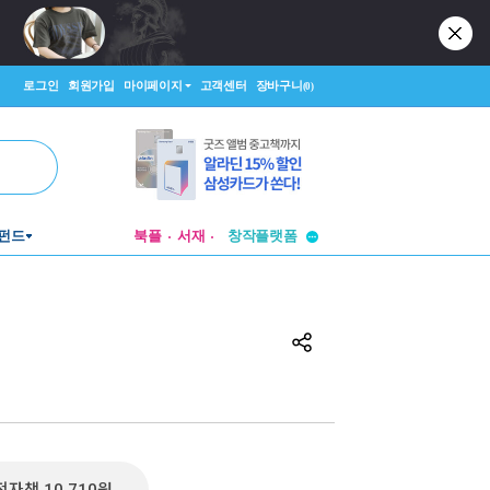
로그인
회원가입
마이페이지
고객센터
장바구니
(0)
투비컨티뉴드
창작플랫폼
펀드
북플
서재
투비컨티뉴드