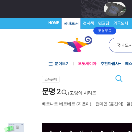
HOME
전자책
만권당
외국도서
국내도서
첫달무료
국내도
분야보기
오뒷세이아
추천마법사
베
소득공제
문명 2
고양이 시리즈
|
베르나르 베르베르
(지은이),
전미연
(옮긴이)
열