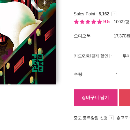
Sales Point :
5,162
9.5
100자평(
오디오북
17,370
카드/간편결제 할인
무이
수량
장바구니 담기
중고로
중고 등록알림 신청