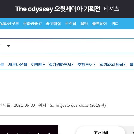
알라딘굿즈
온라인중고
중고매장
우주점
음반
블루레이
커피
서
스트
새로나온책
이벤트
정가인하도서
추천도서
작가와의 만남
북
린책들
2021-05-30
원제 : Sa majesté des chats (2019년)
종이책