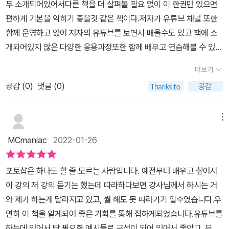
두 소개되어있어서다른 책을 더 살펴볼 필요 없이 이 한권만 있으면
자서 할 수 있을 정도가 되었으니까요.​ 저 또한 작년에 우연한 기회에
용해 볼 수 있도록 구성되어 있어 디자인 작업에 응용하기 좋게 구성
편하게 기본을 익히기 좋을것 같은 책이다.저자가 유튜브 채널 또한
유튜브를 시작하게 되었습니다. 이렇게 저렇게, 어찌어찌 해서 대략
되어 있다.또한 각 실습 과정마다 QR 코드가 들어 있어서 궁금한 부
함께 운영하고 있어 저자의 유튜브를 보면서 배울수도 있고 책에 소
여섯 편을 찍어서 제 채널에 올려봤었는데요. 그 횟수를 거듭함에 따
분들은 휴대폰으로 QR코드를 찍어 빠르게 강의 영상을 살펴볼 수 있
개되어있지 않은 다양한 응용과정또한 함께 배우고 연습해볼 수 있어
라 수준에 대한 한계가 느껴져서 지금은 잠정 중단한 상태입니다.​ 오
는 점도 포토샵 초보들에게는 유용한 자료다. 영상을 보면서도 잘 모
자신만의 채널을 만들때 다양한 연습을 통해 찰떡인 디자인을 할 수
히려 올해 들어 큰맘 먹고 사진 편집, 영상편집과 관련된 학원까지 두
더보기
르겠다면 동영상 강의에 댓글을 남기거나 이메일로 질문을 해보자.
있을것 같다
달간 다녔습니다. 학원에서 사용한 프로그램은 총 네 가지입니다. 사
적극적으로 물어보고 내 것으로 만들려고 하는 노력하다 보면 더 좋
공감 (
0
)
댓글 (0)
진 편집 관련 (포토샵, 일러스트레이터), 영상 관련 (프리미어 프로,
은 유튜브 채널 디자인을 할 수 있는 날이 올 것이다.이 포스팅은 제이
애프터 이펙트).​ 그렇게 배우고 나니 자신감도 생긴 것도 있지만 한
펍 출판사로부터 도서를 제공받아 주관적인 관점에서 살펴보고 작성
메뉴
편으로는 앞으로 해야 할 일들에 대한 생각에 훨씬 더 어렵게 느껴지
했다.* 출처 : https://blog.naver.com/twinkaka/2223559959
기까지 합니다. 다만 무엇보다도 중요한 것은 배우는 것보다 직접 해
MCmaniac
2022-01-26
12* 박기자의 끌리는 이야기, 책끌 https://bit.ly/2YJHL6Z
보는 것입니다. ​ 아무리 쉬운 내용을 배우더라도 눈으로만 보면 말짱
꽝이더라고요. 직접 해봐야 그 어려움과 쉬움을 몸소 겪고 알 수 있었
포토샵은 하나도 할 줄 모르는 사람입니다. 예전부터 배우고 싶어서
습니다. 간단해 보이는 사진 한 장을 편집하는 데도, 극도로 짧게 느껴
이 강의 저 강의 듣기는 했는데 따라하다보면 강사님께서 하시는 거
지는 10초짜리 영상을 편집하는 데도 몇 시간에서 하루 종일 끙끙 앓
와 제가 하는게 달라지고 있고, 뭘 해도 못 따라가기 일수였습니다.우
고 헤매기 십상이거든요.​ 직접 해봐야 그 어려움을 깨달을 수 있었고,
연히 이 책을 알게되어 좋은 기회를 통해 접하게되었습니다.유튜브를
또 주어진 예시대로 실제로 내가 해 봤을 때는 해냈다는 성취감도 느
하는데 있어서 딱 필요한 예시들로 구성이 되어 있어서 좋았고, 무엇