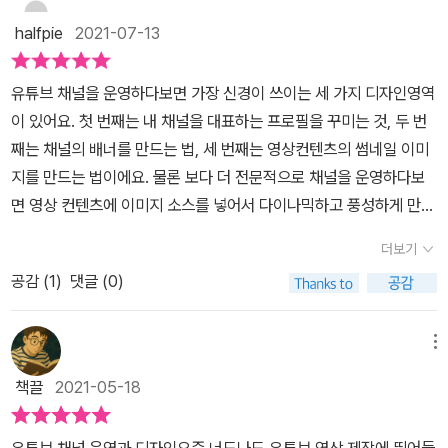
halfpie
2021-07-13
유튜브 채널을 운영하다보면 가장 신경이 쓰이는 세 가지 디자인영역
이 있어요. 첫 번째는 내 채널을 대표하는 프로필을 꾸미는 것, 두 번
째는 채널의 배너를 만드는 법, 세 번째는 영상컨텐츠의 썸네일 이미
지를 만드는 법이에요. 물론 보다 더 전문적으로 채널을 운영하다보
면 영상 컨텐츠에 이미지 소스를 넣어서 다이나믹하고 풍성하게 만
들 수 있는데 이 부분은 책의 후반에 설명되고 있어요. 책의 중반까지
더보기
는 배너, 프로필, 썸네일이라는 가장 중요한 세 가지를 중점적으로 다
공감 (
1
)
댓글 (0)
루고 있고 이 챕터까지만 따라하더라도 내 유튜브 채널은 더 인플루
언서처럼 보이게 될 거에요. 포토샵으로 꾸미기 전의 썸네일과 비교
하면 아.. 일찌감치 배워서 준비할걸 이라는 생각도 들게 될거에요
메뉴
이 책을 쓴 서영열님은 우디라는 닉네임으로도 유명한데, 롤스토
책끌
2021-05-18
리 디자인 연구소라는 유튜브 채널을 직접 운영하는 인플루언서이기
도 해요. 해당 채널에서는 디자인 관련된 도구인 포토샵, 일러스트레
유튜브 채널 운영과 디자인요즘 너도나도 유튜브 영상 제작에 뛰어들