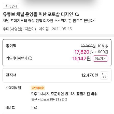
소득공제
유튜브 채널 운영을 위한 포토샵 디자인
채널 꾸미기부터 영상 편집 디자인 소스까지 한 권으로 끝낸다!
우디(서영열)
(지은이)
제이펍
2021-05-15
종이책
19,800
원,
10%
17,820
원
+ 990원
15,147
원
카드최대혜택가
더보기
전자책
12,470
원
수령예상일
양탄자배송
오후 1시까지 주문하면 밤 11시
잠들기전 배송
(중구 서소문로 89-31 )
변경
배송료
무료