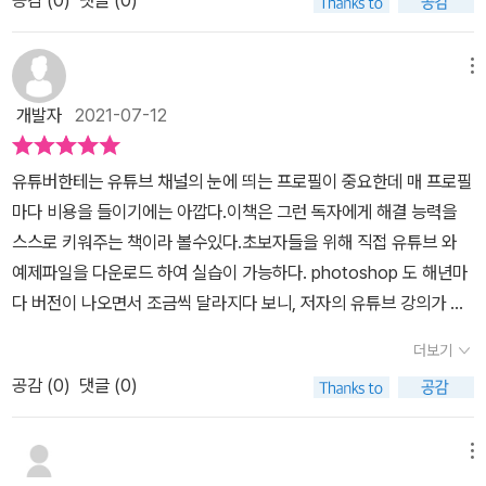
공감 (
0
)
댓글 (0)
는 것을 다시 한번 느끼게 된다.프리랜서 그래픽 디자이너이자, 다양
따라 할 수 있는데요. 가장 좋은 점은 색상 값, 디자인에 들어가는 설
참고해 볼 만한 책이다.이 책의 장점은 저자가 설명하는 유튜브 동영
한 디자인 튜토리얼을 소개하는 유튜브 채널 '롤스토리 디자인 연구
정값이 자세하게 적혀 있습니다. 처음에 실습 결과물을 바로 볼 수 있
상 강의도 참고할 수 있다는 점이다. 포토샵을 잘 다루지 못한다면 실
소'의 크리에이터인 우디(서영열) 님의 저서 <유튜브 채널 운영을 위
메뉴
어서 기대하면서 작업을 할 수 있는 재미도 있습니다. 자주 사용하는
습 과정이 그렇게 쉽지 만은 않을 것이다. 특히 포토샵은 초보에게는
한 포토샵 디자인>을 만나보았다. 유튜브 채널을 꾸미는 방법부터 영
단축키 모음도 있어서 초보자들도 쉽게 따라 할 수 있는 포토샵입니
개발자
2021-07-12
먼 산처럼 수많은 기능을 어떻게 다루어야 할지 막막해 보일 것이다.
상 편집에 필요한 디자인 소스까지 모두 다루고 있는 책이다.포토샵
다.포토샵 디자인 시작하려고 생각 중이면서 고민하고 계신 입문자
하지만 반복해서 책을 살펴보고 영상도 참고해 보시기 바란다. 처음
을 활용하여 유튜브를 꾸미거나 영상 편집을 더욱 풍성하게 할 수 있
분, 유튜브 채널을 운영하고 싶은 예비 크레이터, 유튜브뿐만 아니라
유튜버한테는 유튜브 채널의 눈에 띄는 프로필이 중요한데 매 프로필
엔 어렵더라도 샘플 파일을 따라 하나씩 직접 만들다 보면 기존에는
도록 다양한 정보를 제공하는데, 디자인이나 포토샵에 대한 지식이
블로그나 SNS 운영하시는 분, 동영상 자막 디자인에 만들기 어려운
마다 비용을 들이기에는 아깝다.이책은 그런 독자에게 해결 능력을
전혀 하지 못했던 유튜브 채널 디자인을 자신의 손으로 직접 할 수 있
없어도 개념을 잡아가면서 익힐 수 있도록 도와준다. 유튜브 프로필,
분들에게 추천합니다.또한 독자 지원 페이지에서 예제 파일(http://b
스스로 키워주는 책이라 볼수있다.초보자들을 위해 직접 유튜브 와
는 날이 올 것이다. 조급해 하지 말고 시간을 충분히 들여서 연습해 보
배너, 섬네일, 자막, 최종 화면 등 각 챕터별로 여러 가지 실습이 이어
it.ly/photo_youtube)까지 다운로드 받을 수 있습니다. 미리 예제
예제파일을 다운로드 하여 실습이 가능하다. photoshop 도 해년마
시기 바란다.유튜브 채널은 채널마다 다양한 특징을 갖고 있다. 따라
지며, 독자 지원 페이지를 통해 이 책에 사용한 예제 파일과 완성 파일
파일을 준비해고 영상 편집 디자인 소스를 만들어 보시길 바랍니다.
다 버전이 나오면서 조금씩 달라지다 보니, 저자의 유튜브 강의가 고
서 자신이 운영하고 있거나 운영할 예정인 유튜브 채널은 어떤 특징
을 다운로드할 수 있다. 본문에 삽입된 QR 코드를 통해 동영상 강의
저자가 소개한 영상도 있습니다.(https://www.youtube.com/wa
마울수 밖에 없다. 똑같은 폰트는 없어서 다른 폰트로 따라 해보았는
을 갖고 있는지 고민해 봐야 한다. 특징을 잘 표현할 수 있는 배너를
도 바로 확인 가능하다.< 이 책이 다루는 내용은? >1. 디자인과 포토
더보기
tch?v=jeCSPt-rvVI&t=127s) 제이펍 출판사에서 도서를 제공받
데 , 대충 모양이 나오지만 잘해볼려면 좀더 연습이 필요할것 같다.실
비롯해 프로필 사진, 그리고 영상 콘텐츠를 클릭하게 만드는 섬네일
샵유튜브에 필요한 디자인과 기본 설정 방법2. 유튜브 채널 설정완성
아 작성한 서평입니다.
공감 (
0
)
댓글 (0)
습을 하면서 큰 어려움은 없었으나, 제작과정이 재법 정성이 필요하
등 다양한 디자인들이 필요하다. 영상 편집을 할 때도 자막이나 네임
한 디자인으로 유튜브 채널 설정하는 방법3. 다양한 실습유튜브의 다
다는 것을 알게되고, 이밖에도 유튜브 채널 에 도움이되는 디자인들
스티커 등 디자인 소스가 들어 있는 영상을 만들 수 있다면 금상첨화
양한 콘텐츠별 디자인 유형 실습가장 큰 장점은 유튜브 채널 설정이
이 많다. 버전에 따라 실습하는데 조금 어려움이 있을수 있으니, 되도
다.도전! 유튜브 채널 리뉴얼 디자인이 책에서 설명한 내용들을 바탕
메뉴
나 디자인을 위해 일일이 검색하며 정보를 찾지 않아도 이 책 한 권으
록이면 저자의cloud 버전과 일치하는게 좋을것 같다. ​'제이펍'으로부
으로 [책끌] 유튜브 채널 디자인 리뉴얼 작업에 도전했다. 아래에 보