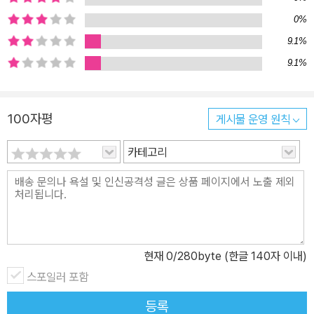
강의로 궁금할 틈이 없습니다 책에서 실습하는 모든 내용은 저자의
0%
유튜브 채널인 <롤스토리 디자인 연구소>에서 동영상 강의를 제공합
9.1%
니다. 각 실습마다 QR 코드가 배치되어 있으므로 필요할 때마다 빠
9.1%
르게 접속하여 동영상 강의를 시청할 수 있습니다. 또한 궁금한 내용
이 있다면 언제든 동영상 강의의 댓글이나 이메일 등으로 질문해 주
시면 빠르게 답변해 드립니다. 이 책의 대상 독자 유튜브 채널을 시작
100자평
게시물 운영 원칙
하려는 예비 크리에이터 좀 더 풍성하고 멋진 채널을 꾸미고 싶은 현
카테고리
역 유튜브 크리에이터 재미있는 예제와 동영상 강의로 포토샵을 배우
고 싶은 예비 디자이너 포토샵을 배워 활용하려는 인플루언서
현재
0
/280byte (한글 140자 이내)
스포일러 포함
등록