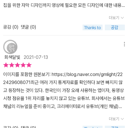
집을 위한 자막 디자인까지 영상에 필요한 모든 디자인에 대한 내용
멋진 유튜브 채널을 꾸미고 싶은 현역 유튜브 크리에이터들에게도 도
을 담고 있는 유튜브 채널 운영을 위한 포토샵 디자인을 소개합니다.
움이 될 것이다. 또한 포토샵을 배워 블로그나 홈페이지에 활용하고
더보기
우디 저자는 유튜브에서 롤스토리 디자인연구소(https://www.you
자 하는 인플루언서들도 참고해 보면 좋을 만한 예제들이 많이 담겨
공감 (
0
)
댓글 (0)
tube.com/rollstory)를 활동하고 있는 크리에이터입니다. 또한 세
있다.유튜브 채널을 한 번이라도 개설해서 운영해 봤다면, 채널 운영
계 최대 크리에이티브 행사인 Adobe MAX Insider 한국 대표로도
에도 중요하지만 채널 디자인의 역할이 얼마나 크고 중요한지 잘 알
선정되었습니다. 그만큼 유튜브에서 어떻게 활용하면 좋은 디자인에
메뉴
것이다. 이미 입소문이 난 채널이야 별다른 홍보를 할 필요가 없겠지
대한 내용을 자세히 설명하고 있습니다.섬네일부터, 프로필, 배너 등
만, 이제 막 채널을 개설했다면 섬네일 하나라도 어떻게 만들면 좋을
회색달빛
2021-07-13
유뷰트 영상 편집을 위한 자막 디자인까지 직접 만들어 볼 수 있습니
지 수많은 고민을 하고 있을 것이다.포토샵이나 일러스트 등 프로그
다. CHAPTER 01에선 디자인을 하기 전에 필수 용어, 다양한 저장
램을 잘 다룬다면 모르겠지만 그렇지 않다면 좋은 영상을 만들고도
이미지를 포함한 원본보기: https://blog.naver.com/gmlight/22
포맷, 디자인에 알아두면 유용한 사이트 모음, 포토샵 설치 등 디자인
제대로 알리지 못할 것이다. 그런 점에서 이 책은 포토샵을 이용해 간
2429608071최근 여러 가지 통계자료를 확인하다 보면 빠지지 않
하기 전 기본적인 개념, 환경 설정에 대한 내용을 다루고 있습니다.C
단한 색보정부터 합성 등 포토샵의 여러 가지 기능을 활용해 유튜브
고 등장하는 것이 있다. 한국인이 가장 오래 사용하는 앱이자, 동영상
HAPTER 02 ~ CHAPTER 06은 디자인을 처음 하시는 분을 위한
채널 운영에 필요한 디자인을 하나씩 배울 수 있다.유튜브 그리고 포
시청 점유율 1위 자리를 놓치지 않고 있는 유튜브. 회사에서는 유튜브
동영상 QR 코드 제공, 실습 기본 정보, 결과 미리 보기를 제공해주는
토샵이 책은 수많은 그래픽 디자인 툴로 활용되고 있는 포토샵을 이
채널의 리뉴얼을 준비 중이고, 크리에이터로서 유튜브(개인 채널)에
데요. 각 챕터마다 프로필, 배너, 섬네일, 최종 화면 등 실습으로 이루
용해 작업을 한다는 점에서 활용도가 높다. 특히 유튜브 섬네일부터
대한 고민을 늘 하고 있으며, 초등학생인 달별이 역시도 TV보다 유튜
어져서 있습니다. 중간마다 TIP, 우디노트 등이 알고 있으면 좋은 정
더보기
유튜브 영상 편집을 위한 자막 디자인 등 유튜브 채널 디자인에 초점
브를 더 자주 찾는 모습을 보면서 누구에게나 깊숙이 자리하고 있다
보 들을 담겨 있습니다. 실습 설명마다 순서가 지정되어 있어서 쉽게
을 맞추고 있어 나처럼 유튜브 시작해 놓고 개점휴업하고 있다면 꼭