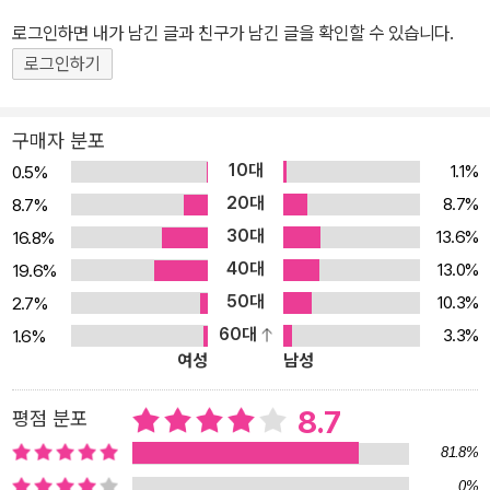
에서 내 콘텐츠를 클릭하도록 유도하는 섬네일부터, 영상 콘텐츠의
로그인하면 내가 남긴 글과 친구가 남긴 글을 확인할 수 있습니다.
매력을 높여 주는 다양한 이미지 소스까지 직접 만들어 활용해 보세
로그인하기
요. 콘텐츠는 더욱 풍성해지고, 채널은 활기가 넘칠 것입니다. 섬네일
부터 유튜브 영상 편집을 위한 자막 디자인까지 직접 만들어 사용해
구매자 분포
보자! 1. 만능 그래픽 도구 포토샵을 배울 수 있습니다 포토샵은 매년
10대
1.1%
0.5%
업데이트되고 있으며, 간단한 합성이나 보정은 인공지능 기능 덕분에
20대
8.7%
8.7%
클릭 한 번이면 처리할 수 있을 정도로 강력해졌습니다. 이런 포토샵
30대
13.6%
16.8%
을 배워 놓는다면 꼭 유튜브 채널 운영뿐 아니라 모든 디자인에 활용
40대
할 수 있습니다. 포토샵을 한 번도 다뤄 본 적이 없더라도 실습을 따라
13.0%
19.6%
하면서 자연스럽게 배울 수 있습니다. 2. 유튜브 채널 운영에 필요한
50대
10.3%
2.7%
디자인은 모두 다 담았습니다 유튜브 채널을 운영하려면 필수 요소로
60대
3.3%
1.6%
여성
남성
채널의 특성을 표현할 수 있는 배너와 프로필, 영상 콘텐츠를 대표할
섬네일이 필요합니다. 이외에도 영상 편집에 사용할 자막이나 네임
8.7
평점 분포
스티커 등의 디자인 소스가 있다면 더욱 풍성한 영상을 완성할 수 있
습니다. 이 책에는 디자인 요소별 다양한 스타일의 실습을 제공하여
81.8%
채널의 특성에 따라 골라서 실습하고 활용할 수 있습니다. 3. 동영상
0%