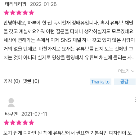
로 충분히 작업할 수 있다는 것이다. 또한 다양한 디자인 예제를 제공
테리테리짱
2022-01-28
터 제공받은 리뷰입니다.​
는 것처럼 기존에는 글씨만 들어 있는 로고 형태로 되어 있었다.포토
하기 때문에 각자의 취향을 살려서 유튜브 외의 다른 SNS 채널 운영
샵에서 채널 이미지 변경 작업 후프로필 사진을 어떤 이미지를 쓸 것
에도 활용할 수 있다.출판사에서 알려주는 이 책의 대상 독자는 유튜
안녕하세요, 하루에 한 권 독서천재 정태유입니다.​ 혹시 유튜브 채널
인지 고민이었는데, 지인의 소개로 캐릭터 디자인을 받게 되어 유튜
브 채널을 준비하는 예비 크리에이터, 좀 더 풍성하게 채널을 꾸미고
을 갖고 계실까요? 뭐 이런 질문을 다하나 생각하실지도 모르겠네요.
브 채널 디자인을 새롭게 바꿀 수 있었다. 기존에는 파란색 바탕에 글
자 하는 크리에이터, 예비 디자이너와 인플루언서 등으로, 디자인 툴
세상이 변해가는 속에서 이제 SNS 채널 하나 갖고 있지 않은 사람이
씨만 넣었는데, 캐릭터 디자인을 중심으로 초록색 배경으로 바꾸고
을 다루지 못해서 콘텐츠 제작에 늘 아쉬움이 남는다면 꼭 한 번 살펴
거의 없을 텐데요.​ 마찬가지로 요새는 유튜브를 단지 보는 것에만 그
나니 훨씬 더 깔끔한 느낌이 들었다.포토샵에서 채널 이미지 변경 작
보기를 권한다.
치는 것이 아니라 실제로 영상을 촬영해서 유튜브 채널에 올리는 사
업 후아래는 최근에 바꾼 유튜브 영상 채널 디자인 모습이다. [책끌]
람이 훨씬 더 많아졌습니다. 다만 그만큼 채널을 가지고 있는 사람이
이라는 글씨를 강조한 글씨체와 캐릭터 디자인이 적절히 들어가 서평
더보기
많은 만큼 이곳에서도 양극화 현상은 뚜렷합니다.​ 십수 년 전 초창기
을 주로 하는 유튜브 채널이라는 대표성이 더욱 돋보이게 됐다. 아직
공감 (
0
)
댓글 (0)
에는 그저 아무 영상만 찍더라도 보는 사람이 많았지만 이제는 그 수
새로운 콘텐츠를 올리지 못해서 섬네일을 바꾸진 못했지만 조만간 새
준에 따라 보고 안 보고 따지는 사람들이 대부분이라는 말이죠.​ 유튜
로운 섬네일를 적용한 서평 영상 콘텐츠를 올릴 예정이다.참고로 유
브를 보는 사람들의 눈높이도 이전과는 비교도 할 수 없을 만큼 훨씬
메뉴
튜브에서 [책끌]이라고 검색하면 아래 사이트가 나온다.구독과 좋아
더 높아졌습니다. 그에 따라 웬만한 영상은 다 거기서 거기라고 할 수
요~ 부탁드린다~ ^^박기자의 끌리는 이야기 [책끌] 채널 디자인 완
타쿠엔
2021-07-11
있을 정도로 생각하기 십상이죠.​ 사진 편집은 기본이고 영상 편집 또
성유튜브 채널 디자인을 하고 싶다면?제이펍에서 새로 나온 <유튜브
한 당연해졌습니다. 예전에는 방송국에서만 할 수 있을 정도의 높은
채널 운영을 위한 포토샵 디자인>은 디자인 요소별로 다양한 스타일
보기 쉽게 디자인 된 책에 유튜브에서 필요한 기본적인 디자인이 모
수준으로 여겨졌던 영상편집 기법들이 이제 웬만한 건 다 집에서 혼
의 실습 파일을 제공함으로써 다양한 채널의 특성에 따라 골라서 활