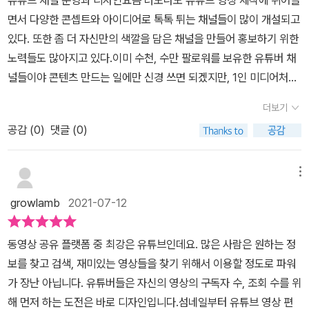
이터, 프리미어 프로등의 유용한 튜토리얼을 소개하는 영상이 많아
면서 다양한 콘셉트와 아이디어로 톡톡 튀는 채널들이 많이 개설되고
서 도움을 받을 수 있지요. 이 책을 보면서 보다 많은 예제가 필요하
있다. 또한 좀 더 자신만의 색깔을 담은 채널을 만들어 홍보하기 위한
면 저자의 채널에서 공부하는 것도 좋은 방법이 될 거 같아요. 그리
노력들도 많아지고 있다.이미 수천, 수만 팔로워를 보유한 유튜버 채
고 롤스토리 디자인 연구소의 영상에 댓글로 문의를 남기면 댓글
널들이야 콘텐츠 만드는 일에만 신경 쓰면 되겠지만, 1인 미디어처럼
을 보고 답변을 달아주기도 하므로 궁금한 것은 직접 물어볼 수 있어
혼자서 모든 걸 해내야 하는 초보 유튜버라면 운영과는 별개로 채널
요유튜브 채널을 운영할 때 영상만 잘 찍어서 편집하는 것만 잘한다
더보기
디자인을 어떻게 해야 할지 버거울 수 있다.개인적으로는 [책끌]이라
고 끝난 것이 아니라는 것을 운영하다보면 곧 알 수 있게 되요. 디자
공감 (
0
)
댓글 (0)
는 서평 유튜브 채널을 몇 달 전에 개설하고 나서 다른 업무로 바쁘다
인 영역은 영상편집과 함께 포토샵을 이용해서 더 풍성하게 꾸며
보니 본의 아니게 개점휴업 상태에 머물고 있었다. 몇 달 유튜브 채널
야 하기 때문이죠. 이 책은 포토샵을 유튜브 채널 운영에 필요한 기능
을 운영하다 보니 채널 아이덴티티에 맞는 디자인을 어떻게 만들지,
메뉴
을 위주로 설명하고 있기 때문에 포토샵의 전체 기능 영역을 굳이 전
콘텐츠는 어떻게 활성화시킬지 등도 고민이 많았는데 새로운 책을 보
부 다루지 않는 점이 오히려 좋다고 생각해요. 포토샵 프로그램은 기
growlamb
2021-07-12
면서 개선점을 찾았다.유튜브라는 빨간 창에 무엇을 그릴 것인가?유
능이 상당히 풍부하기 때문에 다 공부하려면 이 책 한 권의 분량으로
튜브 채널 디자인에 대해 고민하다 최근 보게 된 <유튜브 운영을 위
는 부족할 수도 있거든요. 혹시 포토샵을 단 한 번도 써보지 않아서 초
동영상 공유 플랫폼 중 최강은 유튜브인데요. 많은 사람은 원하는 정
한 포토샵 디자인>에서 여러 가지 도움을 받고 있다. 유튜브 채널을
보지인 경우에는 첫 번째 챕터의 디자인에 대한 개요를 충분히 이해
보를 찾고 검색, 재미있는 영상들을 찾기 위해서 이용할 정도로 파워
시작한 지 얼마 되지 않았거나 이제 막 유튜브 채널을 개설하려는 예
하고 넘어가는 게 좋겠어요. 기초가 확실해야 뒷 부분의 응용을 빠르
가 장난 아닙니다. 유튜버들은 자신의 영상의 구독자 수, 조회 수를 위
비 크리에이터라면 이 책을 꼭 참고해 보시기 바란다.기존에도 유튜
게 이용할 수 있으니까요출판사로부터 책을 제공받고 솔직하게 쓴 글
해 먼저 하는 도전은 바로 디자인입니다.섬네일부터 유튜브 영상 편
브 채널 디자인에 대한 여러 책들이 나왔지만, 이 책은 좀 더 풍성하고