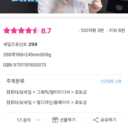
8.7
100자평 3편
리뷰 8편
세일즈포인트
299
268쪽
188*245mm
509g
ISBN 9791191600070
주제분류
신간알림 신청
컴퓨터/모바일
>
그래픽/멀티미디어
>
포토샵
컴퓨터/모바일
>
웹디자인/홈페이지
>
포토샵
선물하기
공유하기