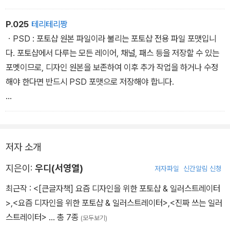
P.025
테리테리짱
관련 영상을 찾는 사용자라면 아마도 검색창에 ‘이모티콘 만드는 방
ㆍPSD : 포토샵 원본 파일이라 불리는 포토샵 전용 파일 포맷입니
법‘, ‘이모티콘 만들기‘ 등으로 검색할 겁니다. 그리고 무수히 많은 검
다. 포토샵에서 다루는 모든 레이어, 채널, 패스 등을 저장할 수 있는
색 결과의 섬네일 등을 보고 원하는 영상을 클릭할 겁니다.
포멧이므로, 디자인 원본을 보존하여 이후 추가 작업을 하거나 수정
해야 한다면 반드시 PSD 포맷으로 저장해야 합니다.
여러 유튜브 디자인 요소 중 ‘섬네일(Thumbnail)‘을 가장 중요한 요
소로 선정하는 이유가 바로 이 때문입니다. 유사한 콘텐츠의 수많은
ㆍJPG : JPEG라고도 불리는 JPG 포맷은 넓은 범위의 색을 지원하
검색 결과 중에서 내용을 떠나 일단 클릭하게 만드는 시작이 바로 여
고 압축률이 매우 높기에, 사진을 포함한 웹에서 가장 널리 사용하는
러분의 첫인상과 같은 섬네일입니다.
손실 압축 포맷입니다. 압축률을 지정하여 저장할 수 있는데, 압축률
저자 소개
을 높이면 파일 크기는 작아지지만 상대적으로 이미지 품질은 떨어집
니다.
지은이:
우디(서영열)
저자파일
신간알림 신청
최근작 :
<[큰글자책] 요즘 디자인을 위한 포토샵 & 일러스트레이터
ㆍGIF : 흔히 움직이는 이미지로 불리는 GIF 포맷은 파일에 이미지
>
,
<요즘 디자인을 위한 포토샵 & 일러스트레이터>
,
<진짜 쓰는 일러
나 문자열 같은 정보를 저장할 수 있습니다. 대표적으로 ‘움짤‘ 애니메
스트레이터>
… 총 7종
(모두보기)
이션을 만들 때 사용합니다. 이미지에서 투명한 영역을 저장할 수 있