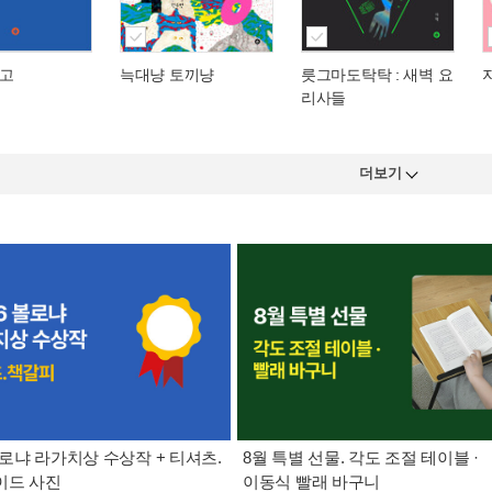
고
늑대냥 토끼냥
릇그마도탁탁 : 새벽 요
리사들
더보기
 볼로냐 라가치상 수상작 + 티셔츠.
8월 특별 선물. 각도 조절 테이블 ·
이드 사진
이동식 빨래 바구니