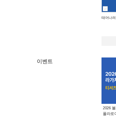
태어나려
이벤트
2026
폴라로