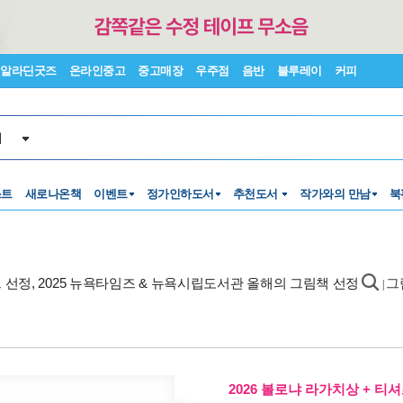
알라딘굿즈
온라인중고
중고매장
우주점
음반
블루레이
커피
서
스트
새로나온책
이벤트
정가인하도서
추천도서
작가와의 만남
북
프 선정, 2025 뉴욕타임즈 & 뉴욕시립도서관 올해의 그림책 선정
그
|
2026 볼로냐 라가치상 + 