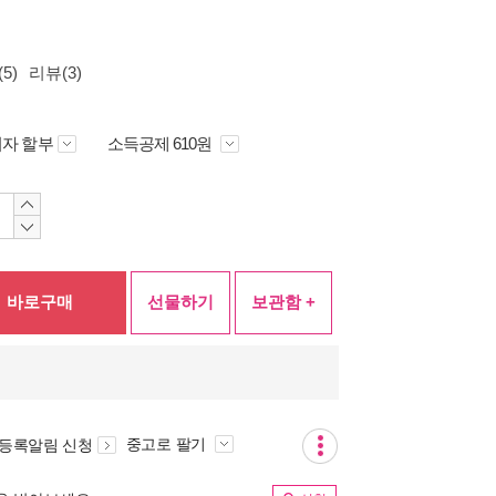
5)
리뷰(3)
자 할부
소득공제 610원
바로구매
선물하기
보관함 +
중고로 팔기
 등록알림 신청