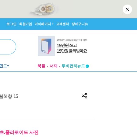
로그인
회원가입
마이페이지
고객센터
장바구니
(0)
펀드
북플
서재
투비컨티뉴드
창작플랫폼
투비컨티뉴드
림책향 15
티셔츠.폴라로이드 사진