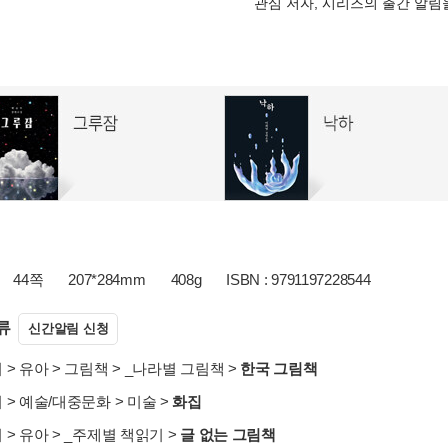
관심 저자, 시리즈의 출간 알
44쪽
207*284mm
408g
ISBN : 9791197228544
류
신간알림 신청
서
>
유아
>
그림책
>
_나라별 그림책
>
한국 그림책
서
>
예술/대중문화
>
미술
>
화집
서
>
유아
>
_주제별 책읽기
>
글 없는 그림책