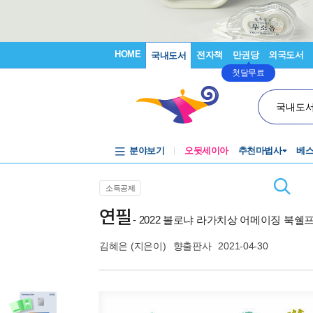
HOME
전자책
만권당
외국도서
국내도서
첫달무료
국내도
분야보기
오뒷세이아
추천마법사
베
소득공제
연필
- 2022 볼로냐 라가치상 어메이징 북쉘
김혜은
(지은이)
향출판사
2021-04-30