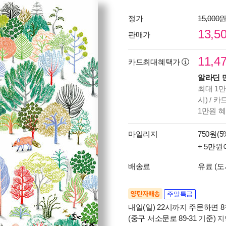
정가
15,000
13,5
판매가
11,4
카드최대혜택가
알라딘 
최대 1만
시) / 
1만원 
마일리지
750원(5
+ 5만원
배송료
유료 (도
양탄자배송
주말특급
내일(일) 22시까지 주문하면 8월
(중구 서소문로 89-31 기준)
지