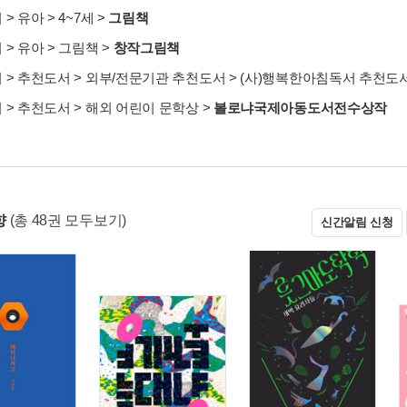
서
>
유아
>
4~7세
>
그림책
서
>
유아
>
그림책
>
창작그림책
서
>
추천도서
>
외부/전문기관 추천도서
>
(사)행복한아침독서 추천도
서
>
추천도서
>
해외 어린이 문학상
>
볼로냐국제아동도서전수상작
향
(총 48권 모두보기)
신간알림 신청