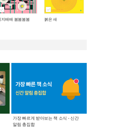
지지배배 봄봄봄봄
붉은 새
가장 빠르게 받아보는 책 소식 - 신간
경기컬처패스 1만원 
알림 총집합