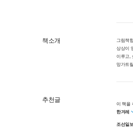
책소개
그림책향
상상이 
이루고,
망가트릴
추천글
이 책을 
한겨레
조선일