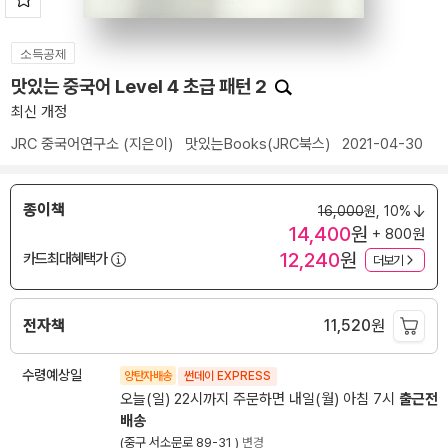
소득공제
맛있는 중국어 Level 4 초급 패턴 2
최신 개정
JRC 중국어연구소
(지은이)
맛있는Books(JRC북스)
2021-04-30
종이책
16,000
원,
10%
14,400
원
+ 800원
12,240
원
카드최대혜택가
더보기
전자책
11,520
원
수령예상일
양탄자배송
썬데이 EXPRESS
오늘(일) 22시까지 주문하면 내일(월) 아침 7시
출근전
배송
(중구 서소문로 89-31 )
변경