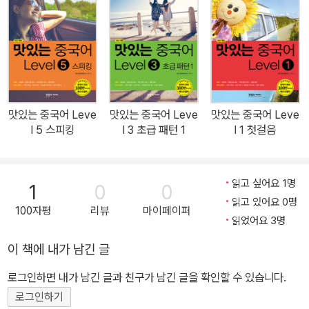
워크시트, 암기 동영상 등 다양한 무료 콘텐츠도 제공됩니다. 100만
독자의 선택 중국어 회화 시리즈 베스트셀러 (최신 개정) 맛있는 중국
어 회화 쉽게! 복잡하지 않고 쉽게 꼭 알아야 할 핵심 내용만 확실하게
마스터한다 재미있게! 노래, 문화, 퍼즐 등 흥미를 자극하는 코너로 재
미있게 학습한다 가볍게! 간결한 회화로 부담 없이 중국어 회화의 틀
을 잡는다 반복적으로! 다양한 코너와 무료 콘텐츠로 배운 내용은 반
맛있는 중국어 Leve
맛있는 중국어 Leve
맛있는 중국어 Leve
복적으로 트레이닝한다
l 5 스피킹
l 3 초급 패턴 1
l 1 첫걸음
읽고 싶어요 1명
1
0
0
읽고 있어요 0명
100자평
리뷰
마이페이퍼
읽었어요 3명
이 책에 내가 남긴 글
로그인하면 내가 남긴 글과 친구가 남긴 글을 확인할 수 있습니다.
로그인하기