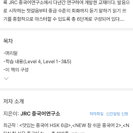
록 JRC 중국어연구소에서 다년간 연구하여 개발한 교재이다. 발음으
로 시작하는 첫걸음부터 중급 수준의 회화까지 듣기 말하기 읽기 쓰
기를 종합적으로 마스터할 수 있도록 총 6단계로 구성되어 있다.
<맛있는 중국어 Level4 초급 패턴2>는 실생활에서 가장 많이 쓰이
목차
는 핵심 구문과 듣기 코너로 자신감 있게 중국어 회화를 말할 수 있도
록 구성되어 있다. 부록으로 워크북, 음원 QR 코드, 핵심 문장 카드,
-머리말
종합 평가가 수록되어 있으며, MP3 파일, 단어 카드, 복습용 워크시
-학습 내용(Level 4, Level 1~3&5)
트, 암기 동영상 등 다양한 무료 콘텐츠도 제공된다.
-이 책의 구성
저자 소개
지은이:
JRC 중국어연구소
저자파일
신간알림 신청
최근작 :
<맛있는 중국어 HSK 6급>
,
<NEW 참 쉬운 중국어 2>
,
<N