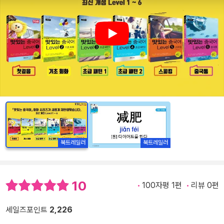
Play
북트레일러
북트레일러
10
100자평 1편
리뷰 0편
세일즈포인트
2,226