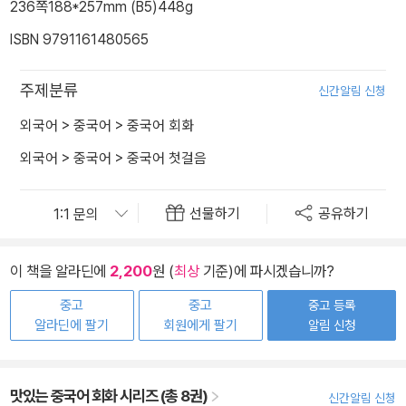
236쪽
188*257mm (B5)
448g
ISBN 9791161480565
주제분류
신간알림 신청
외국어
>
중국어
>
중국어 회화
외국어
>
중국어
>
중국어 첫걸음
선물하기
공유하기
이 책을 알라딘에
2,200
원 (
최상
기준)에 파시겠습니까?
중고
중고
중고 등록
알라딘에 팔기
회원에게 팔기
알림 신청
맛있는 중국어 회화 시리즈 (총 8권)
신간알림 신청