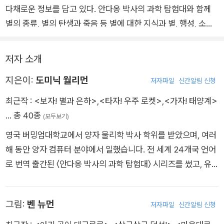
다채로운 정보를 담고 있다. 안다옹 박사의 과학 탐험대와 함께
별의 종류, 별의 탄생과 죽음 등 별에 대한 지식과 별, 행성, 소행
성, 성운으로 이루어진 은하에 대해 알아보자. 천문학에 대한 기
초 정보를 명쾌하게 전달하는 이 책은 어린이들에게는 우주와 친
저자 소개
해지는 계기가, 부모에게는 어린이에게 우주에 대해 쉽게 설명해
지은이:
도미닉 월리먼
줄 수 있는 좋은 지침서가 되어 줄 것이다.
저자파일
신간알림 신청
최근작 :
<보자! 별과 은하>
,
<타자! 우주 로켓>
,
<가자! 태양계>
… 총 40종
(모두보기)
영국 버밍엄대학교에서 양자 물리학 박사 학위를 받았으며, 여러
해 동안 양자 컴퓨터 분야에서 일했습니다. 전 세계 24개국 언어
로 번역 출간된 〈안다옹 박사의 과학 탐험대〉 시리즈를 썼고, 유
튜브 채널 ‘과학의 영역(Domain of Science)’을 운영하며 70만
명이 넘는 구독자를 과학의 세계로 이끌고 있습니다.
그림:
벤 뉴먼
저자파일
신간알림 신청