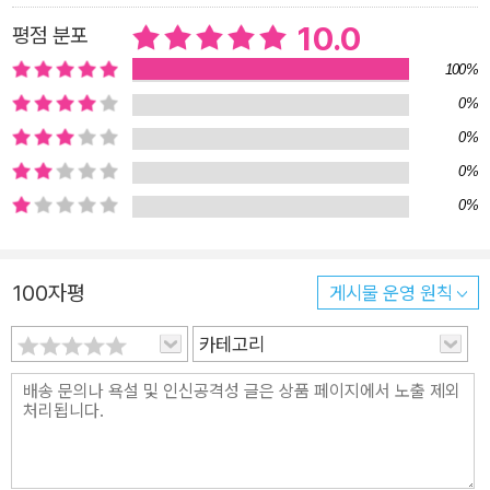
주에 가득한 별들의 탄생과 죽음, 종류에 대해 알려 주고, 별과 행
10.0
평점 분포
성, 소행성, 성운으로 이루어진 은하에 대해서도 들려줍니다. 더
100%
나아가 별과 은하를 관찰할 수 있는 천체 망원경과 별을 여러 가
0%
지 모양으로 이어서 이름 붙인 별자리에 대해서도 설명하고 있지
요. 본문에서 자세히 다루지 못한 과학 용어들은 ‘낱말 풀이’를 통
0%
해 다시 한 번 친절히 설명하고 있습니다. 이 책이 어린이 독자들
0%
에게는 별과 은하의 요모조모를 살펴보며 우주와 친해지는 계기
0%
가, 부모와 선생님에게는 어려운 과학 정보를 쉽고 명쾌하게 설명
할 수 있는 지침서가 되기를 바랍니다. 어린이 독자 눈높이에 맞
100자평
게시물 운영 원칙
춘 명쾌한 설명 이해를 돕는 간결하면서도 감각적인 그림 〈안다
옹 박사의 우주 탐험대〉 시리즈는 우주에 대한 무수히 많은 정보
카테고리
중에서 핵심 개념만을 골라 쉽고 간결하게 전달합니다. 이 장점은
세 번째 권에서도 똑같이 적용되고 있습니다. 드넓은 우주에 있는
별들은 지구와 너무 멀리 떨어져 있어서 숫자만 봐서는 그 크기와
거리를 가늠하기가 쉽지 않습니다. 이 책은 이러한 개념들을 어린
이의 눈높이에 맞춰 설명합니다. 빛이 1년 동안 가는 거리인 1광