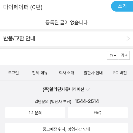
쓰기
마이페이퍼 (0편)
족이랍니다. 📌다른 생명체가 존재할까?👉지구에는 우리가 있
으니까 다른 행성에도 다른 존재가 있을 것 같다.모습은 다리가
등록된 글이 없습니다
없고 달걀모양의 몸에 머리카락은 없고 뿔이 있을 것 같다.📌달
나라에 소중한 물건중 1가지만 가지고 갈 수 있다면 어떤 것을 가
반품/교환 안내
지고 갈거야? 👉10살 딸: 가족사진 👉5살 아들: 책 📚🤣서로
조잘거리며 상상하며 탐험대원이 지구에서 보는 별과 우주에서
보는 별이 얼마나 다른지 비교해 보는 재미가 있었습니다.우리 아
이들이 꿈꾸는 우주는 어떤 모습일까요?꿈을 꾸는 아이들로 자
로그인
전체 메뉴
회사 소개
출판사 안내
PC 버전
라기를 🌠#보자별과은하 책보며 우주에 대해 알아보고 우리에게
소중한 것은 무엇인지 다시 한 번 생각해 보는 행복한 시간이었습
(주)알라딘커뮤니케이션
니다.우주에 대해 아이들이 쉽게 접할 수 있게 재미있는 스토리로
1544-2514
일반문의 (발신자 부담)
되어 있고 개념들에 대해 알기 쉬운 설명들이 있어 같이 읽어주기
도 너무 좋았습니다.
1:1 문의
FAQ
중고매장 위치, 영업시간 안내