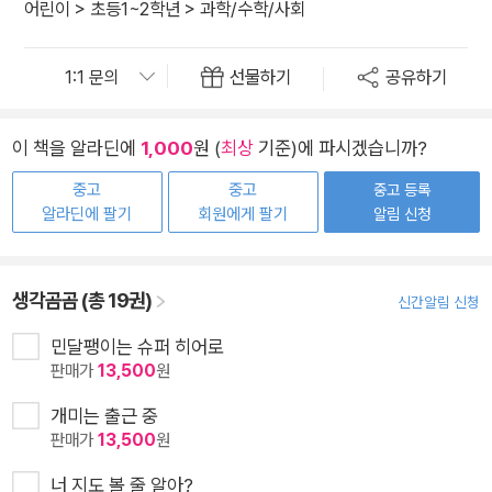
어린이
>
초등1~2학년
>
과학/수학/사회
선물하기
공유하기
이 책을 알라딘에
1,000
원 (
최상
기준)에 파시겠습니까?
중고
중고
중고 등록
알라딘에 팔기
회원에게 팔기
알림 신청
생각곰곰 (총 19권)
신간알림 신청
민달팽이는 슈퍼 히어로
판매가
13,500
원
개미는 출근 중
판매가
13,500
원
너 지도 볼 줄 알아?