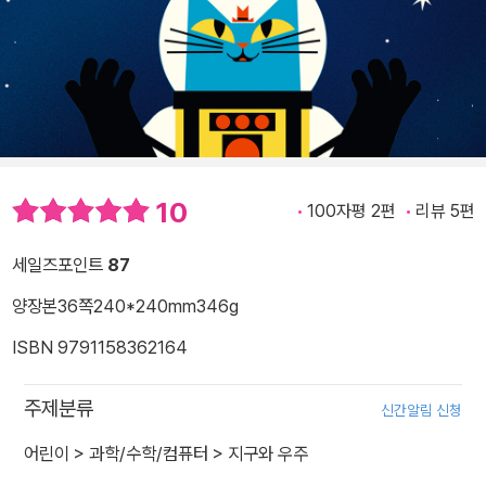
10
100자평 2편
리뷰 5편
세일즈포인트
87
양장본
36쪽
240*240mm
346g
ISBN 9791158362164
주제분류
신간알림 신청
어린이
>
과학/수학/컴퓨터
>
지구와 우주