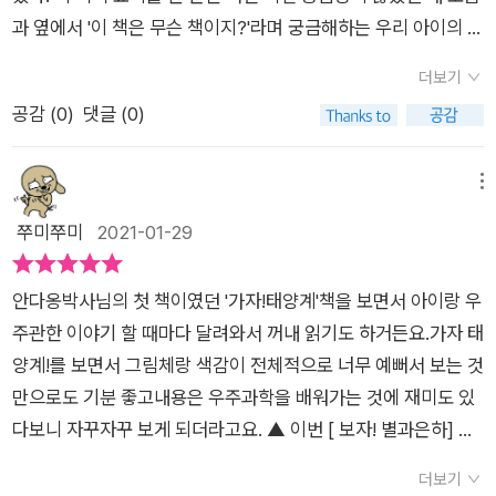
🪐🪐🪐🪐🪐☀️☀️☀️☀️☀️
과 옆에서 '이 책은 무슨 책이지?'라며 궁금해하는 우리 아이의 모
습이 겹쳐졌다. 신기한 우주에 대해 아이와 같이 알아보고 싶은
더보기
마음이 들어 이 책을 집어 들었다. 책의 표지부터 호기심 많은 아
공감 (
0
)
댓글 (0)
이들의 시선을 끌기 충분하다. 아이들이 좋아하는 고양이 캐릭터
의 안다옹 박사를 통해 별과 은하에 대한 다채로운 정보를 소개하
고 있다. 별의 일생, 종류, 은하, 별자리 등등 별과 은하의 비밀들
메뉴
을 초등학교 저학년 학생들의 수준에 맞게 알기 쉬운 용어로 설명
쭈미쭈미
2021-01-29
되어 있다. 컬러풀한 이미지와 재미있는 캐릭터 덕분에 지루하지
않다. 보는 아이도 신이 나서 또 읽어달라고 졸랐다. <안다옹 박
안다옹박사님의 첫 책이였던 '가자!태양계'책을 보면서 아이랑 우
사의 과학 탐험대>시리즈는 총 3편으로 구성되어 있다. 1편은 가
주관한 이야기 할 때마다 달려와서 꺼내 읽기도 하거든요.가자 태
자! 태양계, 2편은 타자! 우주로켓 그리고 3편이 보자! 별과 은하
양계!를 보면서 그림체랑 색감이 전체적으로 너무 예뻐서 보는 것
이다. 1편과 2편 역시 안다옹 박사의 친절한 설명으로 태양계와
만으로도 기분 좋고내용은 우주과학을 배워가는 것에 재미도 있
우주로켓에 대한 지식을 넓힐 수 있을 것으로 기대된다. 밤하늘의
다보니 자꾸자꾸 보게 되더라고요. ▲ 이번 [ 보자! 별과은하] 책
신비를 간직하고 있는 우주를 향한 우리 아이들의 꿈에 이 책이
은별의 탄생과 죽음, 은하, 별자리, 우주망원경 에 관해 배우는데
작은 디딤돌이 되길 바란다. 그리고 이 책을 통해 부모님과 아이
더보기
요.글밥은 많지 않지만, 내용이 좀 어렵더라고요. 초등학생 정도