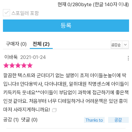
현재
0
/280byte (한글 140자 이내)
년을 걸으려면 어른 걸음으로 2억 2500만 년쯤 걸린다는 설명
스포일러 포함
에 덧붙여, 지구에 공룡이 처음 생겨났을 때부터 오늘날까지 쉼
등록
없이 걸어야 한다고 알려주는 식이지요. 우리은하와 250만 광년
떨어져 있는 안드로메다은하의 빛은 지구에 사람이 살기 전에 안
드로메다은하를 떠나온 것이라고 설명하기도 합니다. 또한 크기
구매자 (0)
전체 (2)
와 나이에 따라 다른 형태를 취하는 별의 형태를 설명할 때는 우
이바둑
2021-01-24
리에게 가장 친근한 별인 태양을 기준으로 삼아 독자들의 이해를
메뉴
돕습니다. 각 개념을 단순하면서도 명확하게 보여 주는 그래픽 그
깔끔한 텍스트와 군더더기 없는 설명이 초저 아이들눈높이에 딱
림은 생소하고 어렵게만 느껴지는 개념을 더 잘 이해할 수 있게
입니다!! 안다옹박사, 다아냐대원, 알쥐대원 작명센스에 아이들이
돕고, 실제 우주여행을 떠나 와 있는 느낌마저 들게 합니다. 늙은
키득키득 웃네요^^아이들이 부담없이 과학에 접근하기에 좋은책
별은 가스가 빠져나가면서 점점 오그라들어. 이때 질량이 태양보
인것 같아요. 처음부터 너무 디테일하거나 어려운책은 있던 흥미
다 가볍거나 비슷한 별은 백색 왜성이 되고, 태양보다 무거운 별
마저 사라지게하니까요!
은 중성자별이 돼. _본문 중에서 드넓은 우주에 대한 탐구심을 길
러 주는 책 반짝반짝 작은 별 아름답게 비치네 동쪽 하늘에서도
공감 (
1
)
댓글 (0)
서쪽 하늘에서도 _ 동요 〈작은 별〉 가사 중 이 책을 읽은 어린이