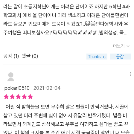
미소를 지으면서 보게 되었다. 빛의 속도 편에서는 1광년을 '어른
라는 말이 초등저학년에게는 어려운 단어이죠.하지만 5학년 #과
걸음으로 1광년을 걸으려면, 2억 2500만 년쯤 걸려. 지구에 공
학교과서 에 배울 단어이니 미리 생소하고 어려운 단어를한번이
룡이 처음 생겨났을 때부터 오늘날까지 쉼 없이 걸어야 하는 셈이
라도 들으면 귀요미에게 도움이 되겠죠?..😺😺안다옹박사와 우
지.'라고 설명을 하는데, 아이가 이해할 수 있도록 설명을 해 주어
주여행을 떠나보실까요?🪐🪐🪐🪐🪐🌠🌠🌠🌌.별의생성. 죽
서 좋았다. 아름다운 그림과 귀여운 캐릭터의 조합으로 어렵지 않
음. 소행성.은하까지 기초지식을 탄탄히 넓힐수 있는 지식과학책
게 별과 은하를 알아가는 시간을 가질 수 있었다.
더보기
입니다.하지만귀요민은 아직 이런 지식정보책이 많이 어려운가
공감 (
1
)
댓글 (0)
봐요.😅😅😅😅😅그래도 전 귀요민에게 읽어줍니다.이책은 아
이와 함께 읽어주면 좋을것같아요....그리고 이 책을 읽다보면 아
이가 이해하는데 어려움이 생길수도 있지만✅호기심을 자극✅하
메뉴
기에는 정말 좋은 책이되는것 같아요.별에관해우주에관해태양에
pokari0510
2021-02-04
관해은하에대해서 언급을 해주므로이 부분에 대해서 아이에
게 별과 은하에 대해 자극을 해주고물음에 물음표를얻어 궁금증
어릴 적 밤하늘을 보면 무수히 많은 별들이 반짝거렸다. 시골에
을 유발하게 되어 아이스스로가 더 깊게 파고들게 만드는 책입니
살고 있던 터라 주변에 빛이 없어서 유달리 반짝거렸다. 별을 바
다우리 미래의 천문학자를 탄생시킬 최고의 길잡이가 되어줄 📚
라보면서 외계인도 상상해보고 우주를 여행하고 싶다는 꿈도 꾸
📖📘📙책 .방학동안 우리 아이들에게 읽혀주시지 않을래요?🪐
었다. 이 책의 표지를 본 순간 어린 시절 궁금증이 많았던 내 모습