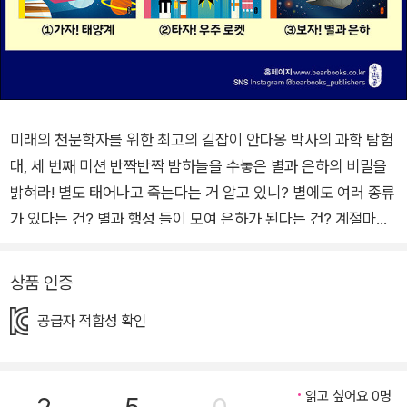
미래의 천문학자를 위한 최고의 길잡이 안다옹 박사의 과학 탐험
대, 세 번째 미션 반짝반짝 밤하늘을 수놓은 별과 은하의 비밀을
밝혀라! 별도 태어나고 죽는다는 거 알고 있니? 별에도 여러 종류
가 있다는 건? 별과 행성 들이 모여 은하가 된다는 건? 계절마다
볼 수 있는 별자리가 다르다는 건? 지금부터 별과 은하의 비밀을
속속들이 알려줄게. 자, 그럼 출발해 볼까? 초등 저학년을 위한
상품 인증
지식 정보 그림책 시리즈 〈생각곰곰〉 일곱 번째 책. 《보자! 별과
공급자 적합성 확인
은하》는 밤하늘을 수놓은 별과 은하에 대한 다채로운 정보를 담
고 있다. 안다옹 박사의 과학 탐험대와 함께 별의 종류, 별의 탄생
과 죽음 등 별에 대한 지식과 별, 행성, 소행성, 성운으로 이루어
읽고 싶어요 0명
진 은하에 대해 알아보자. 천문학에 대한 기초 정보를 명쾌하게