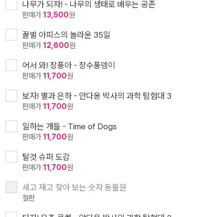
나무가 되자! - 나무의 생태로 배우는 공존
판매가
13,500
원
꿀벌 아피스의 놀라운 35일
판매가
12,600
원
어서 와! 장풍아 - 장수풍뎅이
판매가
11,700
원
보자! 별과 은하 - 안다옹 박사의 과학 탐험대 3
판매가
11,700
원
일하는 개들 - Time of Dogs
판매가
11,700
원
탈것 슈퍼 도감
판매가
11,700
원
세고 재고 찾아 보는 숫자 동물원
절판