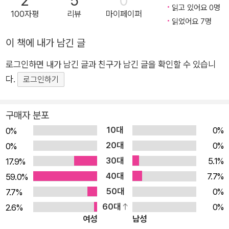
2
5
0
읽고 있어요 0명
전달하는 이 책은 어린이들에게는 우주와 친해지는 계기가, 부모
100자평
리뷰
마이페이퍼
읽었어요 7명
에게는 어린이에게 우주에 대해 쉽게 설명해 줄 수 있는 좋은 지
이 책에 내가 남긴 글
침서가 되어 줄 것이다. 안다옹 박사와 함께 떠나는 신나는 과학
체험 학습 이번에는 별과 은하다! 〈안다옹 박사의 과학 탐험대〉
로그인하면 내가 남긴 글과 친구가 남긴 글을 확인할 수 있습니
시리즈는 우주에서 가장 똑똑한 안다옹 박사와 과학 탐험대가 다
다.
로그인하기
양한 기초 과학 정보를 쉽고 재미있게 알려 주는 지식 정보 그림
책입니다. 지금까지 24개 나라의 언어로 번역 출간되어, 전 세계
구매자 분포
어린이들을 즐거운 과학의 세계로 이끌고 있습니다. 1권 《가자!
10대
0%
0%
태양계》에서는 우리가 살고 있는 지구가 속한 태양계 곳곳을 소
20대
0%
개해 주었고, 2권 《타자! 우주 로켓》에서는 우주 로켓과 우주 과
0%
30대
학 기술의 발전 과정에 관해 들려주었습니다. 세 번째 책 《보자!
5.1%
17.9%
별과 은하》에서는 더 넓은 우주로 나아가 봅니다. 누구나 밤하늘
40대
7.7%
59.0%
에 떠 있는 별을 본 경험이 있을 것입니다. 그러나 이 별이 어디에
50대
0%
7.7%
있는 것인지, 어떻게 생겼는지, 하늘에 떠 있는 천체는 모두 별인
60대
0%
2.6%
여성
남성
지 자세히 아는 사람은 드뭅니다. 이 책에서는 태양계를 넘어 우