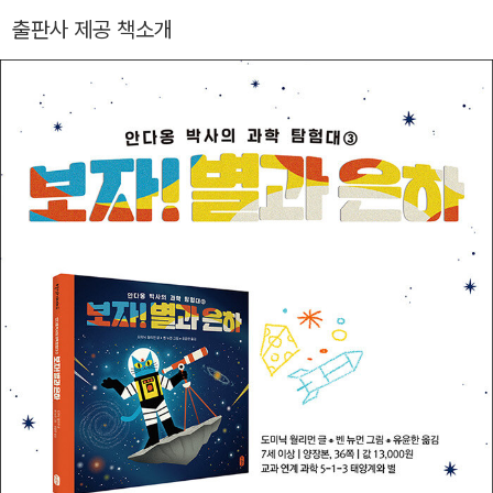
탐험』, 『수학의 구조 대사전』, 『아카디아의 과학 파일 : 여름』, 『아
출판사 제공 책소개
카디아의 과학 파일 : 가을』, 『카카오가 세계 역사를 바꿨다고?』,
『생활에서 발견하는 재미있는 과학 55』, 『매스히어로와 숫자 도
둑』, 『몸이 보내는 신호, 잠』, 『손정의 300년 왕국의 야먕』, 『이나
모리 가즈오의 살아가는 힘』, 『스타메이커』, 『과학의 위대한 순간
들』, 『왜 석유가 문제일까?』, 『동물들의 소셜 네트워크』 등이 있
다.