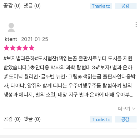
들이 호기심을 함께 채워나가는 시간을 갖길 바란다.
공감 (
0
)
댓글 (0)
수준이 되면우주에 관한 개념과 원리를 좀 이해할 것 같아요. 용
어도 어려운게 있다보니 말이죠.별을 이루는 가스를 서로 뭉치게
하는 힘은 만유인력이라고 해.만유인력은 주우에 있는 모든 물체
메뉴
가 서로 끌어당기는 힘이야. 우리가 제자리에서 폴짝 뛰었을 때
ktent
2021-01-25
땅으로 다시 내려오는 것도 지구의 만유인력 때문이지!거성/ 적
색왜성 /주계열성 등 … … 주계열성, 적색왜성 등 단어는 어려워
#보자별과은하#도서협찬(책읽는곰 출판사로부터 도서를 지원
하긴 했지만 그림으로 서로의 특징에 대해서 배워봤어요. 다른
받았습니다.)🌟안다옹 박사의 과학 탐험대 3🌠보자! 별과 은하
책에서도 허블 우주망원경 / 제임스 웨브 우주 망원경 관한 이야
🌌도미닉 월리먼•글✨벤 뉴먼•그림💫책읽는곰 출판사안다옹박
기 들었거든요.역시 책은 다독이 중요한 듯 싶네요 ㅎㅎ코로나로
사, 다아냐, 알쥐와 함께 떠나는 우주여행우주를 탐험하며 별의
방콕육아하면서 정말 책 덕분에 지루하지 않게 지내고 있는데요
생성과 에너지, 별의 소멸, 태양 지구 별과 은하에 대해 유아부터
그다음 안다옹박사님의 과학탐험대 미션 주제는 무엇일지 벌써
어린이까지 탐험대원이 되어 새로운 지식을 알아갈 수 있는 책입
부터 설레네요. 본 리뷰는 업체에서 무상으로 제공받아 작성한 후
더보기
니다.남매는 자기들 별자리 찾아봐 달라며 궁금해하고 지구와 다
기 입니다.
공감 (
0
)
댓글 (0)
른 별들을 비교해 보며 깔깔 거리고 웃기 바쁘네요.📌지구가 아
닌 다른 별에서 우리가 살아간다면 무엇이 필요할까?👉집, 먹을
것, 물, 가족 필요한게 많다네요. 필요한 순서중 제일 첫번째는 가