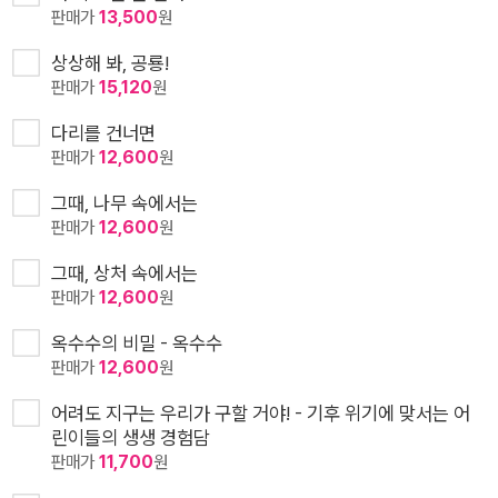
판매가
13,500
원
상상해 봐, 공룡!
판매가
15,120
원
다리를 건너면
판매가
12,600
원
그때, 나무 속에서는
판매가
12,600
원
그때, 상처 속에서는
판매가
12,600
원
옥수수의 비밀 - 옥수수
판매가
12,600
원
어려도 지구는 우리가 구할 거야! - 기후 위기에 맞서는 어
린이들의 생생 경험담
판매가
11,700
원