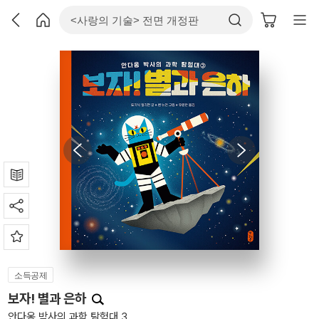
소득공제
보자! 별과 은하
안다옹 박사의 과학 탐험대 3