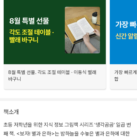
8월 특별 선물. 각도 조절 테이블 · 이동식 빨래
가장 빠르게
바구니
합
책소개
초등 저학년을 위한 지식 정보 그림책 시리즈 '생각곰곰' 일곱 번
째 책. <보자! 별과 은하>는 밤하늘을 수놓은 별과 은하에 대한