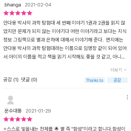
bhanga
2021-02-04
안다옹 박사의 과학 탐험대 세 번째 이야기 1권과 2권을 읽지 않
았지만 문제가 되지 않는 이야기다 어떤 이야기라고 보다는 지식
정보 그림책으로 별과 은하에 대해서 이야기해 준다. 면지에는
안다옹 박사의 과학 탐험대라는 이름으로 임명장 같이 되어 있어
서 아이의 이름을 적고 책을 읽기 시작해도 좋을 것 같고, 아니면
다 읽고 난 후에 임명장처럼 수여해도 좋을 것 같았다. 이 그림책
더보기
에 나오는 별과 은하에 대한 용어로는 거성, 광년, 만유인력, 백색
공감 (
1
)
댓글 (0)
왜성, 별(항성), 블랙홀, 성운, 은하, 적색왜성, 제임스 웨브 우주
망원경, 주계열성, 중성자별, 초신성 폭발, 태양계다. 어른이 봐
도 쉽지 않은 하지만 기본적인 별과 은하에 대한 용어다. 그림책
메뉴
안에서 접하게 되는 용어는 쉽지 않았지만 그림책에서 보니 왠지
운수대통
2021-01-29
친근하게 느껴졌다. 아이와 그림을 보면서 찬찬히 읽어 나갔다.
안다옹 박사와 다아냐, 알쥐 캐릭터가 나오는데, 이름이 웃겨서
⭐스스로 빛을내는 전체를 🌟 별 즉 "항성"이라고 합니다.항성이