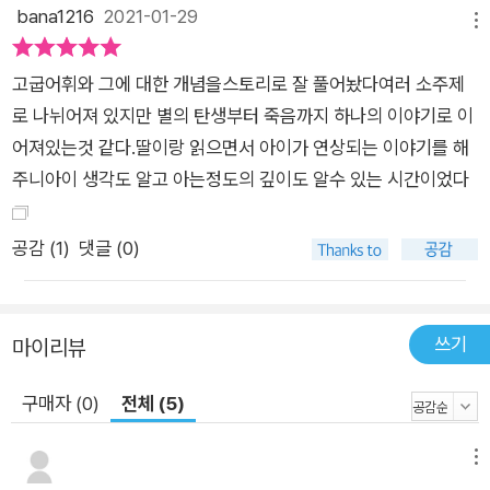
독자들은 이제 동요 〈작은 별〉의 가사가 전과 다르게 들릴 것입니
bana1216
2021-01-29
메뉴
다. ‘별이 반짝반짝 빛나는 이유’, ‘별은 우리 눈에는 작아 보이지
만 작지 않다’, ‘지금 우리가 보고 있는 별빛은 수백만 년 전 별을
고굽어휘와 그에 대한 개념을스토리로 잘 풀어놨다여러 소주제
떠나온 것이다’, ‘동쪽 하늘에 보이는 별과 서쪽 하늘에 보이는 별
로 나뉘어져 있지만 별의 탄생부터 죽음까지 하나의 이야기로 이
이 다르다’와 같은 정보들을 떠올리게 될 테지요. 그러나 이 책은
어져있는것 같다.딸이랑 읽으면서 아이가 연상되는 이야기를 해
별과 은하에 대한 정보를 전달하는 것에만 그치지 않습니다. 지구
주니아이 생각도 알고 아는정도의 깊이도 알수 있는 시간이었다
에서 볼 수 있는 별과 은하에 대해 설명한 다음, 그것을 어떻게 관
찰할 수 있는지까지 알려 줍니다. 이 책에서 배운 내용을 바탕으
공감 (
1
)
댓글 (0)
로 직접 밤하늘을 관찰하도록 유도하는 것이지요. 이 책을 읽은
독자들은 천체 망원경을 써서, 혹은 맨눈으로 별과 은하를 관찰해
보고 싶은 마음이 샘솟을 것입니다. 우주는 여전히 인류에게 미지
쓰기
마이리뷰
의 세계입니다. 지금 밝혀진 사실보다 앞으로 밝혀질 사실이 더
많을 테지요. 이 책이 어린이 독자들의 호기심과 탐구심을 자극하
구매자 (0)
전체 (5)
여 뒷날 새로운 우주 발견에 보탬이 되면 좋겠습니다.
메뉴