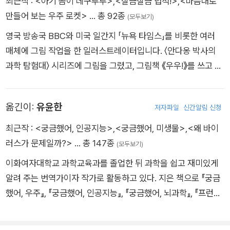
최근작 :
<아기 곰이 데구루루>
,
<살금살금 덥석!>
,
<마음대로
만들어 보는 우주 로켓>
… 총 92종
(모두보기)
영국 방송국 BBC와 미국 일간지 「뉴욕 타임스」를 비롯한 여러
매체에 그림 작업을 한 일러스트레이터입니다. 〈안다옹 박사의
과학 탐험대〉 시리즈에 그림을 그렸고, 그림책 《우우!》를 쓰고 그
렸습니다.
옮긴이:
유윤한
저자파일
신간알림 신청
최근작 :
<궁금했어, 인공지능>
,
<궁금했어, 미생물>
,
<왜 바이
러스가 문제일까?>
… 총 147종
(모두보기)
이화여자대학교 과학교육과를 졸업한 뒤 과학을 쉽고 재미있게
알려 주는 번역가이자 작가로 활동하고 있다. 지은 책으로 『궁금
했어, 우주』, 『궁금했어, 인공지능』, 『궁금했어, 뇌과학』, 『프런티
어 걸들을 위한 과학자 편지』가 있고, 옮긴 책으로 『안다옹 박사
의 과학 탐험대』시리즈, 『플라스틱이 가득한 지구』, 『마빈의 인체