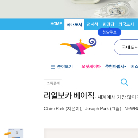
HOME
전자책
만권당
외국도서
국내도서
첫달무료
국내도
분야보기
오뒷세이아
추천마법사
베
소득공제
리얼보카 베이직
- 세계에서 가장 많이
Claire Park
(지은이),
Joseph Park
(그림)
NEWR