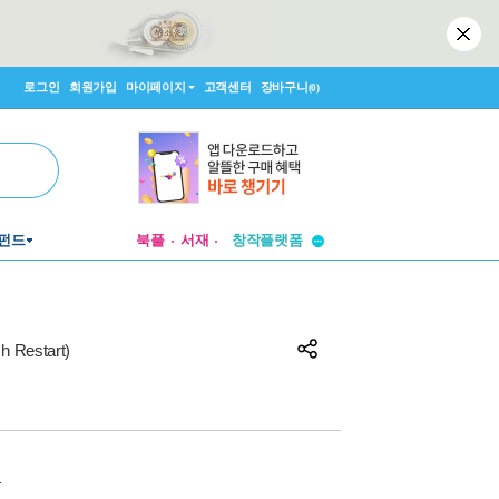
로그인
회원가입
마이페이지
고객센터
장바구니
(0)
투비컨티뉴드
펀드
북플
서재
창작플랫폼
투비컨티뉴드
Restart)
원