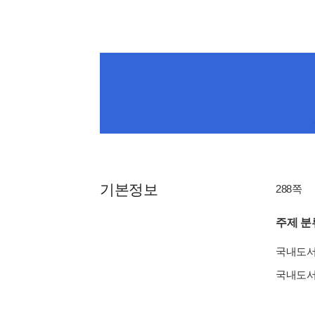
기본정보
288쪽
주제 분
국내도
국내도