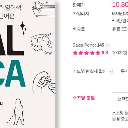
10,8
판매가
마일리지
600원(5
+ 5만원
배송료
유료 (도
Sales Point :
145
9.8
100자평(
카드/간편결제 할인
무이
스프링 분철
선택
스프링 
분철 중