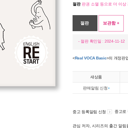
절판
판권 소멸 등으로 더 이상 
절판
보관함 +
- 절판 확인일 : 2024-11-12
<
Real VOCA Basic
>의 개정판
새상품
판매알림 신청
중고로
중고 등록알림 신청
관심 저자, 시리즈의 출간 알