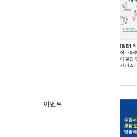
[절판] 
직
- 세계
이 팔린 
시 리스
이벤트