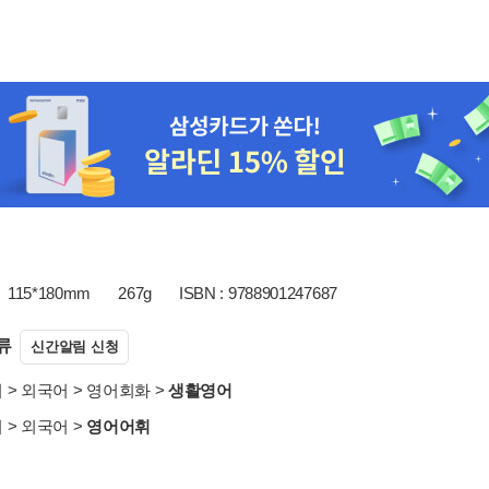
115*180mm
267g
ISBN : 9788901247687
류
신간알림 신청
서
>
외국어
>
영어회화
>
생활영어
서
>
외국어
>
영어어휘