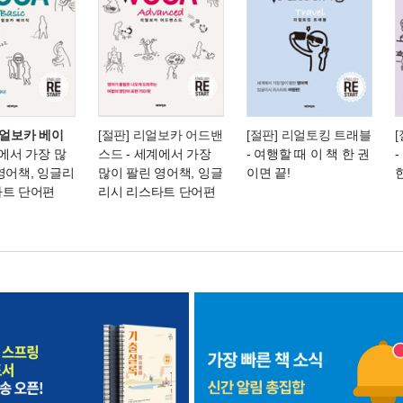
리얼보카 베이
[절판] 리얼보카 어드밴
[절판] 리얼토킹 트래블
에서 가장 많
스드
- 세계에서 가장
- 여행할 때 이 책 한 권
영어책, 잉글리
많이 팔린 영어책, 잉글
이면 끝!
타트 단어편
리시 리스타트 단어편