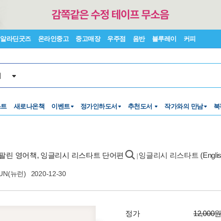
알라딘굿즈
온라인중고
중고매장
우주점
음반
블루레이
커피
서
스트
새로나온책
이벤트
정가인하도서
추천도서
작가와의 만남
북
 팔린 영어책, 잉글리시 리스타트 단어편
잉글리시 리스타트 (English 
|
UN(뉴런)
2020-12-30
정가
12,000