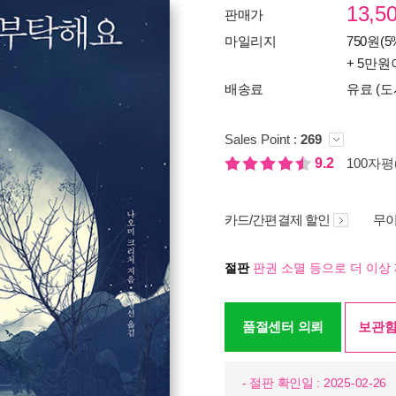
13,5
판매가
마일리지
750원(5
+ 5만원
배송료
유료 (도
Sales Point :
269
9.2
100자평(
카드/간편결제 할인
무이
절판
판권 소멸 등으로 더 이상 
품절센터 의뢰
보관함
- 절판 확인일 : 2025-02-26