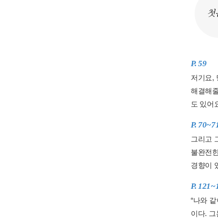
첫
P. 59
저기요,
해결해줄
도 있어요
P. 70~7
그리고 
불완전한
경향이 
P. 121~
“나와 
이다. 