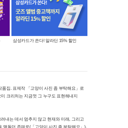
폰
삼성카드가 쏜다! 알라딘 15% 할인
이 달의 적립금 혜택
작품집. 표제작 「고양이 사진 좀 부탁해요」로
오미 크리처는 지금껏 그 누구도 표현해내지
려내는 데서 멈추지 않고 현재와 미래, 그리고
 맴돌던 존재로(「고양이 사진 좀 부탁해요」),