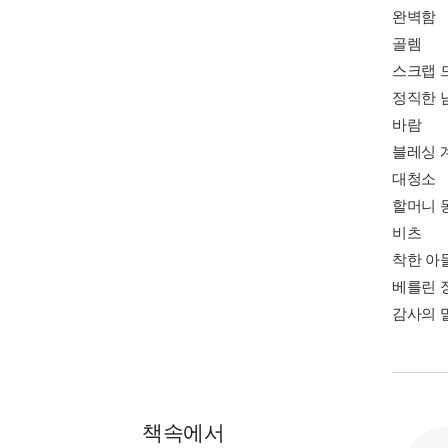
완벽함
골렘
스크랩 
정직한 
바람
블레싱 
대청소
할머니 
비츠
착한 아
베를린 
감사의 
책속에서