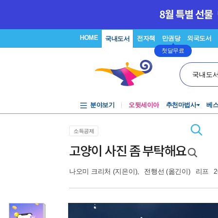
HOME
전자책
만권당
외국도서
국내도서
첫달무료
국내도
분야보기
오뒷세이아
추천마법사
베
소득공제
고양이 사진 좀 부탁해요
나오미 크리처
(지은이),
전행선
(옮긴이)
리프
2