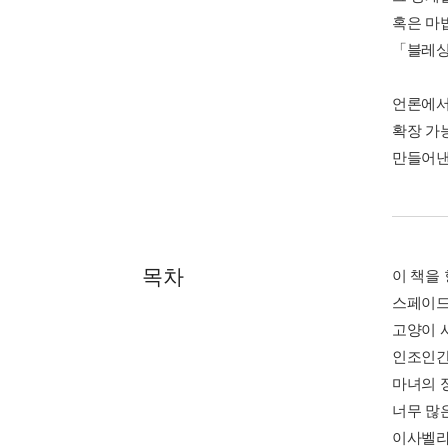
혹은 마
「블레싱
언론에서
확장 가
만들어낸
목차
이 책을
스페이드
고양이 
인조인
마녀의 
너무 많
이사벨라