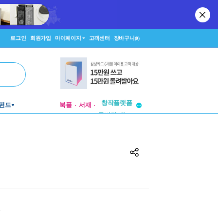
로그인
회원가입
마이페이지
고객센터
장바구니
(0)
펀드
북플
서재
투비컨티뉴드
창작플랫폼
투비컨티뉴드
원