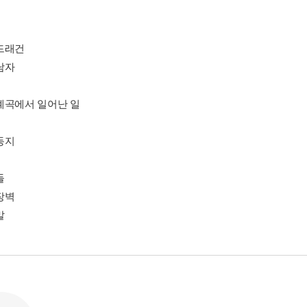
드래건
남자
계곡에서 일어난 일
동지
들
장벽
말