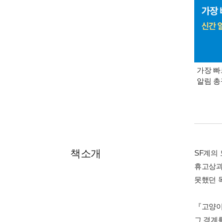
가장 빠
알림 
책소개
SF계의
휴고상과
못했던 
『고양이
그 경계