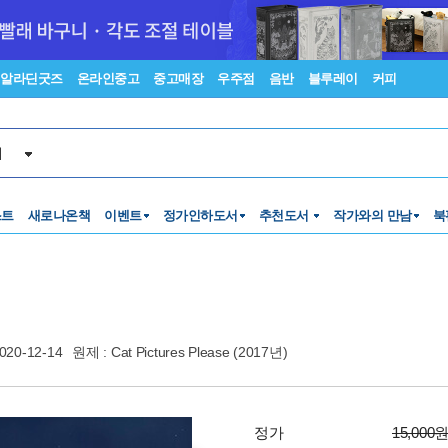
알라딘굿즈
온라인중고
중고매장
우주점
음반
블루레이
커피
서
스트
새로나온책
이벤트
정가인하도서
추천도서
작가와의 만남
북
020-12-14
원제 : Cat Pictures Please (2017년)
정가
15,000