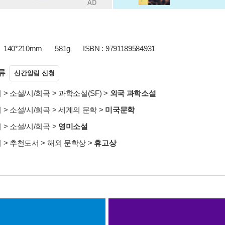
140*210mm
581g
ISBN : 9791189584931
류
신간알림 신청
서
>
소설/시/희곡
>
과학소설(SF)
>
외국 과학소설
서
>
소설/시/희곡
>
세계의 문학
>
미국문학
서
>
소설/시/희곡
>
영미소설
서
>
추천도서
>
해외 문학상
>
휴고상