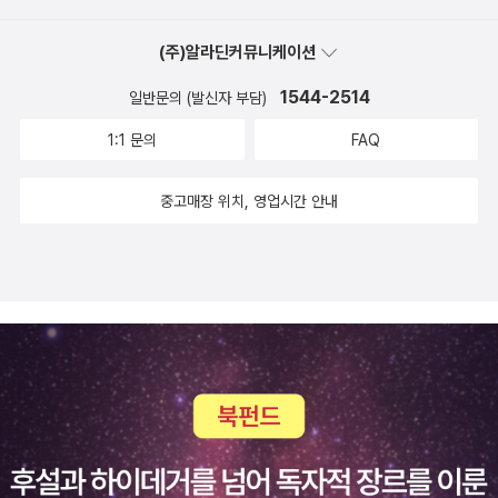
가장 눈부신 활약은 코로나19 바이러스를 신속진단할 수 있는 실시
류 기원에 대한 이야기이자 오늘날 영화·애니메이션·만화·게임 등 대
간 유전자증폭(RT-PCR) 검사시약을 세계 최초로개발해서 민간에
중문화로 통하는 지름길이자 상상력의 원천인 ‘유럽 신화, 완전 첫걸
(주)알라딘커뮤니케이션
배포하고, 개발된 진단키트를 긴급 사용하도록 식품의약품안전처의
음’, 내가 누구인지를 문학적으로 풀어낸 ‘자아의 발견과 문학’, 철학의
허가를 간소화해 준 점이다. 선별검사를 위해 ‘드라이브스루‘와 ‘워킹
1544-2514
일반문의 (발신자 부담)
본질을 찾아가는 ‘철학하는 삶이란?’, 고전문학과 영화를 비교하는
스루‘ 장비를 승인하고 현장에 즉시 투입할 수 있게 했다. 부족한 병원
1:1 문의
FAQ
‘원작과 함께 영화 읽기’, 행복의 기준에 대한 질문을 던지는 ‘살면서
시설 대신에 민간기업 연수시설을 활용해서 의심 환자들을 모두 격리
갖고 싶은 다섯 가지’, 예술 앞에 당당해지는방법을 알려주는 ‘단박에
하고, 감염자 접촉을 추적하는 각종 IT기술을 도입하여환자 발생을
중고매장 위치, 영업시간 안내
읽는 서양미술사’, 인공지능과 4차 산업혁명을 주제로 한 ‘새로운 접
철저히 차단했다. 한국의 기민한 대처는 세계적 모범이 되었고 전염
촉 문명, 온택트 시대’ 등이다. ∴ 저자 소개 지은이 백상경제연구원
병 확산을 효과적으로 차단하는 기준이 되었다. 한국 보건당국은 일
서울경제신문의 부설 연구기관으로 2002년 설립됐다. 종합적인 사
본과 달리 매뉴얼을 지키는 데 머물지 않고, 예상치 못한 사태에는 매
고력과 창의력 향상을 위한 인문과학 융합교육이 주력사업이다. 기업
뉴얼을 신속히 보완하는 기민함을 보여준 것이다.생각이 유연해지려
대상의 교육과 지역역량 강화를 위한 컨설팅 사업, NIE(신문활용교
면 많이 보고, 듣고, 달리 생각하는 습관을 키워야 한다. ‘왜?‘라는 질
육) 사업 등을 펼치고 있다. 『교실밖 인문학 콘서트』는 백상경제연구
문을 달고 살아야 하고, 스스로 그 질문에 답하는버릇을 길러야 한다.
원이 서울시교육청과 진행하고 있는 인문학 아카데미 ‘고인돌2.0(고
자신만의 해답이 많아질수록 생각이 유연해지고상상력이 풍부해진
전 인문학 돌아오다)’을 바탕으로 기획했다. 고인돌2.0은 2013년부
다. 평소에 이런 훈련을 많이 하다 보면 남들은 도저히 생각할 수도 없
터 지금까지 10만여 명의 중 고등학생과 시민이 수강한 인기 강연 프
는 일들을 엉뚱하게 생각해 내는 기발함이 생기게된다. 이제는 이런
로그램으로, 서울시교육청 산하 공공도서관과 학교에서 성황리에 진