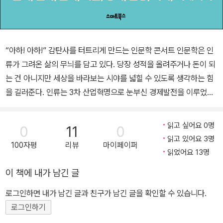
“아하! 아하!” 감탄사를 터트리게 만드는 인문학 콘서트 인문학은 인
류가 그려온 삶의 무늬를 담고 있다. 당장 성적을 올려주거나 돈이 되
는 건 아니지만 세상을 바라보는 시야를 넓힐 수 있도록 생각하는 힘
을 길러준다. 인류는 3차 산업혁명으로 눈부신 경제발전을 이루었고,
그 덕분에 우리는 역사상 가장 풍요로운 시대를 살고 있다. 이제는 4
차 산업혁명으로 인공지능이 생활의 일부가 되고 로봇이 인간의 고단
읽고 싶어요 0명
0
11
0
한 일을 대신해주는 날도 머지않았다. 그렇다면 인간은 무엇을 하며
읽고 있어요 3명
100자평
리뷰
마이페이퍼
살아야 할까. 사람과 세상을 이해하고 쌓여가는 문제를 해결하기 위
읽었어요 13명
한 창의력을 발휘할 때다. 학문의 경계를 허물고 통섭의 시대로 나가
이 책에 내가 남긴 글
야 하는 것은 바로 이 때문이다. 10만 명이 함께한 서울시교육청 인문
학 강좌 인류가 그려온 삶의 무늬에서 생각하는 힘을 길어내다 『교실
로그인하면 내가 남긴 글과 친구가 남긴 글을 확인할 수 있습니다.
밖 인문학 콘서트』는 서울시의 대표 인문학 아카데미 ‘고인돌2.0’ 8
로그인하기
년의 성과물 가운데 하나다. 서울시교육청은 2013년부터 서울경제