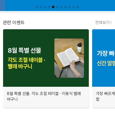
관련 이벤트
전체보기
8월 특별 선물. 각도 조절 테이블 · 이동식 빨래
가장 빠르게
바구니
합