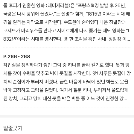
친구 팅커벨처럼 아주 작은 요정도 있다. 알려진 요정의 종류만 해도
이용할 권한을 위임했다는 것이다. 그러니 인간 이외 자연의 일부일
톰 후퍼가 연출한 영화 〈레미제라블〉은 “프랑스혁명 발발 후 26년,
30종이 넘는다. 영국의 대문호 셰익스피어의 『한여름 밤의 꿈』에 등
뿐인 동물은 그저 탐구와 이용의 대상일 뿐이라고 보았다. 예를 들어
국왕은 다시 왕위에 올랐다.”는 설명과 함께, ‘1815년’이라는 시대 배
장하는 요정 왕 오베론이나 요정 여왕 티타니아도 숲의 요정이다.
데카르트는 동물은 ‘자동기계’에 불과하다고 간주하고, 동물들이 생
경을 알리는 자막으로 시작한다. 수도원에 숨어있다 나온 장발장과
호그와트 마법학교로 가는 기차가 출발하는 9와 3/4 정거장은 보통
체해부를 당할 때 보이는 고통스런 반응들은 진정한 고통이 아니라
코제트가 마리우스를 만나고 자베르에게 다시 쫓기는 때도 영화는 ‘1
사람인 머글들의 역이자, 동시에 마법사들의 기차역이기도 하다. 마
그저 반사적인 동작에 불과하다고 보았다.
832년’이라는 시대를 명시한다. 빵 한 조각을 훔친 사내 ‘장발장 이야
법사들과 머글들은 공간을 공유하고 있다. 머글들은 마법사들을 알아
프랑스 작가이자 철학가 볼테르(본명 프랑수아 마리 아루에)는 우정
기’는 실상 대단히 정치적인 이야기이기도 하고, 역사적인 배경을 가
보지 못한다. 9와 3/4 정거장도 머글들에게는 보이지 않는다. 쉴드를
에서 개가 인간보다도 뛰어난데, 이런 개를 감정이 없다고 여기면서
지고 있다고 말하는 것처럼 보인다. 실제로 원작을 쓴 빅토르 위고(1
P.266~268
치고 숨은 요정들과 요정들을 보지 못하는 인간들이라는 설정은 켈트
생체해부 실험을 하는 것에 강하게 반대했다. 오늘날에도 과학과 의
802~85)는 당대 유명한 정치인이었고, 일생을 통해 프랑스 역사에
작업실을 정리하다가 쌓인 그림 중 하나를 골라 걸기로 했다. 못과 망
신화의 공간 개념이다.
학적 탐구라는 명목으로 동물 생체해부 실험은 계속되고 있다.
깊이 관여했다.
치를 찾아 수평을 맞추고 벽에 못질을 시작한다. 앗! 서투른 못질에 망
켈트족들은 두개골 숭배가 유난하다. 켈트인들은 사람의 머리를 복주
현대사회에서는 철학을 고리타분하고 한가롭고 배부른 소리를 하는
1802년 프랑스의 브장송에서 태어난 빅토르 위고는 나폴레옹 휘하
치의 손잡이가 부러져 버렸다. 급한 마음에 바닥에 있던 벽돌로 못을
머니로 여겨 건강과 부, 행운 같은 것들을 가져온다고 믿었다. 전사들
것처럼 취급하는 태도가 만연하다. 그러나 인간의 건강과 생명 연장
의 장군이었던 부친을 따라 열여섯 살까지 이탈리아와 스페인 등지에
박아 고정하고 그림을 걸었다. 여기서 질문 하나, 부러져서 쓸모없게
이었던 고대 켈트인의 집에는 평생 전쟁에 나가 자신이 죽인 적들의
을 위해 동물 생체해부 실험이 여전히 계속되고 있는 것은, 현대사회
서 살았다. 그는 일찍부터 정치활동을 시작했는데, 젊어서는 왕당파
된 망치, 그리고 망치 대신 못을 박은 벽돌 중 어느 것이 진정한 망치
머리가 걸려 있었다고 한다. 그런 흔적이 영화 〈해리 포터〉에서 목이
가 여전히 데카르트주의 철학의 영향권에 있음을 웅변하는 셈이다.
였으나 후에는 공화당파로 열렬한 민주주의자가 되었다.
일까?
달랑달랑한 닉이나 마법사 버스에 매달린 레게머리 수다쟁이와 같은
-「3장 철학하는 삶이란?」 중에서
『레미제라블(Les Miserables)』에서 할아버지가 왕당파이고 아버지
미국의 작가 조셉 코수스의 1965년 작품 〈하나이자 세 개인 의자(O
이미지로 등장하는 것이다.
가 나폴레옹 휘하의 장군이었으며 자신은 혁명파인 마리우스에게는
ne and Three Chairs)〉가 떠오른다. 이 작품은 의자의 사진과 실제
밑줄긋기
10월의 마지막 날인 핼러윈 데이에 등장하는 잭오랜턴(Jack-O-lan
얼마간 빅토르 위고 자신의 모습이 새겨져 있다. 위고는 제2공화국에
의자, 그리고 의자의 사전적 정의가 적힌 텍스트로 이루어져 있다. 코