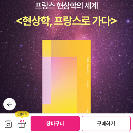
기발함이 필요한 시대가 틀림없다.이들에게 원하는 경쟁력은 원칙을
행 중이다. www.beri.re.kr 지은이 김윤아 _이야기공작소 ‘파수’의
준수하는 20세기 산업사회 능력, 즉 매뉴얼대로 세상에 접근하는 능
대표이자 다양한 채널에서 영화 평론을 쓰는 영화학자다. 동국대학교
력이다. 하지만 21세기 디지털 미래사회는 변화무쌍한 사회다. 어제
연극영화학과에서 석사와 박사학위를 취득했다. 유튜브 영화채널 씨
의 패턴이 반복되지 않고 어떤 변화가 닥칠지 가늠하기 힘든 VUCA
네포커스TV에서 ‘myth&movies’를 진행하고 있으며, 현재 건국대
사회‘라고도 한다. VUCA는 휘발성 (Volatility), 불확실성 (Uncert
학교 문화콘텐츠학과 겸임교수다. 지은이 윤은주 _사람과 사람이 더
ainty), 복잡성(Complexity), 모호성(Ambiguity)의 준말이다. VU
불어 살아가는 데 필요한 ‘다름의 포용 정신’을 나누기 위해 대중강연
CA사회란 미래로 끊임없이 변화하고, 어떻게 전개될지 예측하기 어
에 적극 나서고 있는 철학자다. 숭실대학교에서 철학 박사학위를 취
렵고, 그 어느 때보다도 복잡하고, 모든 것이 선택의 문제로 모호한 세
득했다. 숭실대학교 철학과 초빙교수 겸 인문그룹 ‘청포도’의 멘토다.
상을 의미한다.
지은이 김숙 _영화 이론과 실천에 관심이 많은 영화철학자다. 홍익대
학교 미학과에서 석사, 이화여자대학교에서 철학 박사학위를 취득했
다. 중앙대학교 첨단영상대학원 전임연구원으로 일했고 〈영화제작소
장산곶매〉 다큐멘터리를 프로듀싱했다. 지은이 한현숙 _환경, 차별과
뒤로가
차이 등 시대적 화두를 문학으로 이해하고 치유하며 해답을 찾고자
기
노력하는 인문학자다. 서울대학교에서 영문학 박사학위를 취득했다.
서울대학교, 이화여자대학교 등에서 강의했으며, 현재 중앙대학교에
보관함담기
선물하기
장바구니
구매하기
선물하기
서 강의하고 있다. 지은이 최은 _영화는 좋은 선생이자 인생에 주어진