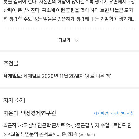
의심 환자들을 모두 격리하고, 감염자 접촉을 추적하는 각종 IT기술
릇을 길러야 한다. 자신만의 해답이 많아질수록 생각이 유연해지고상
을 도입하여환자 발생을 철저히 차단했다. 한국의 기민한 대처는 세
상력이 풍부해진다. 평소에 이런 훈련을 많이 하다 보면 남들은 도저
계적 모범이 되었고 전염병 확산을 효과적으로 차단하는 기준이 되었
히 생각할 수도 없는 일들을 엉뚱하게 생각해 내는 기발함이 생기게
다. 한국 보건당국은 일본과 달리 매뉴얼을 지키는 데 머물지 않고, 예
된다. 이제는 이런 기발함이 필요한 시대가 틀림없다.
상치 못한 사태에는 매뉴얼을 신속히 보완하는 기민함을 보여준 것이
더보기
다.
추천글
세계일보:
세계일보 2020년 11월 28일자 '새로 나온 책'
저자 소개
지은이:
백상경제연구원
저자파일
신간알림 신청
최근작 :
<교실밖 인문학 콘서트 2>
,
<출근길 부자 수업 : 트렌드 편
>
,
<교실밖 인문학 콘서트>
… 총 28종
(모두보기)