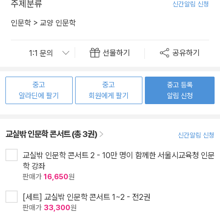
주제분류
신간알림 신청
인문학
>
교양 인문학
선물하기
공유하기
중고
중고
중고 등록
알라딘에 팔기
회원에게 팔기
알림 신청
교실밖 인문학 콘서트 (총 3권)
신간알림 신청
교실밖 인문학 콘서트 2 - 10만 명이 함께한 서울시교육청 인문
학 강좌
판매가
16,650
원
[세트] 교실밖 인문학 콘서트 1~2 - 전2권
판매가
33,300
원