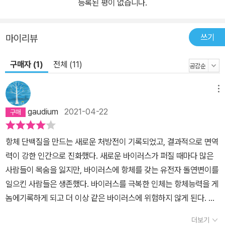
등록된 평이 없습니다.
무엇인가에 대한 경각심을 일깨운다. 7장 ‘단박에 읽는 서양 미술
사’는 단순히 시대 순서의 미술사가 아닌, 우리가 왜 미술사를 보아야
하는지, 작품만이 아니라 역사와 함께 볼 때만 이해할 수 있는 것들이
쓰기
마이리뷰
무엇인지 알려준다. 스토리를 다루는 8장 ‘이야기꾼 프로젝트’에서는
구매자 (1)
전체 (11)
최근의 화두인 스토리텔링이 무엇인지 설명하고, 이야기의 틀을 짜고
살을 채우는 방법을 알려줄 뿐 아니라 직접 체험해 볼 기회를 준다. 다
음으로 이어지는 토픽은 역사와 미래다. 9장 ‘역사 속 뉴노멀의 현장
메뉴
을 가다’는 길고 긴 인류의 역사 중에서도 뉴노멀, 즉 새로운 평범함이
gaudium
2021-04-22
탄생했던 시대와 공간으로 우리를 초대한다. 10장 ‘새로운 접촉문명,
온택트 시대’는 코로나19로 가속화된 온택트 시대의 확산과 가능성
항체 단백질을 만드는 새로운 처방전이 기록되었고, 결과적으로 면역
에 대해 설명하며, 우리가 새로운 시대 앞에 갖춰야 할 태도까지 조언
력이 강한 인간으로 진화했다. 새로운 바이러스가 퍼질 때마다 많은
한다. 『교실밖 인문학 콘서트』는 고전을 바탕으로 하면서도 변화하는
사람들이 목숨을 잃지만, 바이러스에 항체를 갖는 유전자 돌연변이를
시대를 반영하는 주제들을 골라 담았다. 인문학은 인류가 그려온 삶
일으킨 사람들은 생존했다. 바이러스를 극복한 인체는 항체능력을 게
의 무늬를 담고 있다. 당장 성적을 올려주거나 돈이 되는 건 아니지만
놈에기록하게 되고 더 이상 같은 바이러스에 위험하지 않게 된다. 항
세상을 바라보는 시야를 넓힐 수 있도록 생각하는 힘을 길러준다. 이
체 생성은 유전학적 생존방식이다.매뉴얼 사회는 치명적인 단점을 안
책은 빛의 속도로 변화하는 현실 속에서 삶의 본질을 꿰뚫어 볼 수 있
더보기