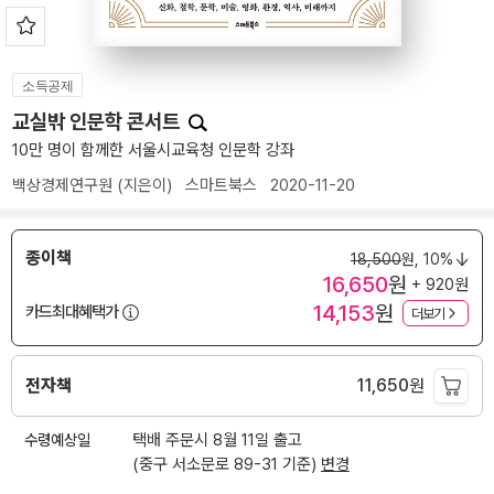
소득공제
교실밖 인문학 콘서트
10만 명이 함께한 서울시교육청 인문학 강좌
백상경제연구원
(지은이)
스마트북스
2020-11-20
종이책
18,500
원,
10%
16,650
원
+ 920원
14,153
원
카드최대혜택가
더보기
전자책
11,650
원
수령예상일
택배 주문시 8월 11일 출고
(중구 서소문로 89-31 기준)
변경