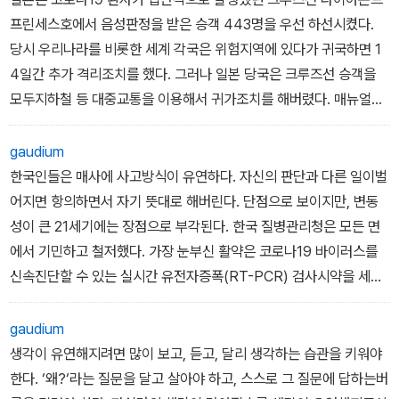
한 황제가 등극했고, 황제가 쫓겨나고 다시 왕이 세워졌으나 세상은
로 박스〉를 계기로 미술은 모방과 재현, 그리고 관념과 이데올로기에
프린세스호에서 음성판정을 받은 승객 443명을 우선 하선시켰다.
여전히 비참할 뿐이었다고 고발한다. 1885년 폐렴으로 사망한 그의
종말을 고하게 된다. 역사적인 맥락에서 벗어나는 탈 역사적 다원화
당시 우리나라를 비롯한 세계 각국은 위험지역에 있다가 귀국하면 1
유언장에는 가난한 사람들의 관 제작비로 5만 파운드를 남긴다고 되
의 시대가 도래한 것이다.
4일간 추가 격리조치를 했다. 그러나 일본 당국은 크루즈선 승객을
어 있었다. 가난하고 비참한 이들을 위한 연민과 죽은 자들에게 남긴
-「7장 단박에 읽는 서양미술사」 중에서
모두지하철 등 대중교통을 이용해서 귀가조치를 해버렸다. 매뉴얼에
온정을 생각하면, 그가 산 자들의 인권과 삶의 질에도 틀림없이 관심
없는일이었기 때문이다. 마찬가지로 중국 우한에서 자국민을 특별기
을 두었을 거라고 짐작할 수 있다. 그의 장례식에는 유럽 전역에서 2
로 일본으로 귀국시킨 후에도 공항에서 바로 해산시켰다. 추가격리를
gaudium
00만 명의 인파가 몰려들어 존경과 애정을 표했다.
하라는 매뉴얼이 없었기 때문이다.
한국인들은 매사에 사고방식이 유연하다. 자신의 판단과 다른 일이벌
-「5장 원작과 함께 영화 읽기」 중에서
어지면 항의하면서 자기 뜻대로 해버린다. 단점으로 보이지만, 변동
성이 큰 21세기에는 장점으로 부각된다. 한국 질병관리청은 모든 면
에서 기민하고 철저했다. 가장 눈부신 활약은 코로나19 바이러스를
신속진단할 수 있는 실시간 유전자증폭(RT-PCR) 검사시약을 세계
최초로개발해서 민간에 배포하고, 개발된 진단키트를 긴급 사용하도
록 식품의약품안전처의 허가를 간소화해 준 점이다. 선별검사를 위해
gaudium
‘드라이브스루‘와 ‘워킹스루‘ 장비를 승인하고 현장에 즉시 투입할 수
생각이 유연해지려면 많이 보고, 듣고, 달리 생각하는 습관을 키워야
있게 했다. 부족한 병원시설 대신에 민간기업 연수시설을 활용해서
한다. ‘왜?‘라는 질문을 달고 살아야 하고, 스스로 그 질문에 답하는버