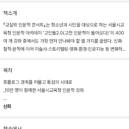
책소개
『교실밖 인문학 콘서트』는 청소년과 시민을 대상으로 하는 서울시교
육청 인문학 아카데미 ‘고인돌2.0(고전 인문학이 돌아오다)’의 400
여 개 강좌 중에서도 가장 먼저 만나봐야 할 열 가지를 골랐다. 신화·
철학·문학에 이어 미술사·스토리텔링·영화·환경·인공지능 등 변화하
는 시대를 반영한 주제를 담으며, 시민과 청소년에게 삶의 본질적 물
음을 던지고 스스로 답을 찾아갈 수 있는 길을 제시했다.
목차
인류 기원에 대한 이야기이자 오늘날 영화·애니메이션·만화·게임 등
프롤로그 경계를 허물고 통섭의 시대로
대중문화로 통하는 지름길이자 상상력의 원천인 ‘유럽 신화, 완전 첫
_10만 명이 함께한 서울시교육청 인문학 강좌
걸음’, 내가 누구인지를 문학적으로 풀어낸 ‘자아의 발견과 문학’, 철학
의 본질을 찾아가는 ‘철학하는 삶이란?’, 고전문학과 영화를 비교하는
신화
‘원작과 함께 영화 읽기’, 행복의 기준에 대한 질문을 던지는 ‘살면서
갖고 싶은 다섯 가지’, 예술 앞에 당당해지는 방법을 알려주는 ‘단박에
책속에서