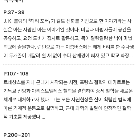
읽는 서양미술사’, 인공지능과 4차 산업혁명을 주제로 한 ‘새로운 접
촉 문명, 온택트 시대’ 등이다. 이 책은 빛의 속도로 변화하는 현실 속
P.37~39
에서 삶의 본질을 꿰뚫어 볼 수 있는 눈을 길러줄 것이다.
J. K. 롤링의 『해리 포터』가 켈트 신화를 기반으로 한 이야기라는 사
실은 아는 사람만 아는 이야기일 것이다. 머글과 마법사들이 공간을
공유하고, 요정 도비가 집사로 활동하고, 목이 달랑달랑한 닉이 마법
학교에 출몰한다. 런던으로 가는 이층버스에는 레게머리를 한 수다쟁
이 두개골이 매달려 쉴 새 없이 수다 삼매경에 빠져 있고 학교 화장실
에는 모닝 머틀이 울고 있다. 호그와트 마법학교의 어린 마법사들이
주인공인 〈해리 포터〉 시리즈는 바로 켈트 신화의 세계관을 그대로 드
P.107~108
러내 보여준다.
르네상스를 지나 근대가 시작되는 시점, 프랑스 철학자 데카르트는
‘투아하 데 다난’으로 불리는 켈트의 신들이 사는 에린 땅에 인간들이
기독교 신앙과 아리스토텔레스 철학을 결합하여 중세 철학을 새로운
몰려온다. 신들과 인간들이 싸워 인간들이 이기자, 켈트의 신들은 자
체계로 대체하고자 했다. 그는 모든 자연현상을 신이 확립한 법칙에
신들의 땅을 인간들에게 내주고 모습을 감춘다. 어떤 전승에선 신들
따른 기계적 운동으로 설명하고, 근대 과학의 발달에 안정적인 철학
의 몸이 줄어들어 모두 요정이 되었다고도 한다.
적 기초를 제공했다.
『반지의 제왕』에 등장하는 요정들은 예쁘고 늘씬한 아름다운 모습을
데카르트는 인간을 신적인 정신과 기계적인 신체가 상호작용하는 존
갖고 있기도 하지만, 집요정 도비처럼 못생긴 요정도 있고, 피터팬의
재로 보았다. 신이 인간에게 자연을 과학적으로 탐구하고 기술적으로
P.200~201