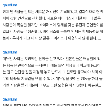
tern)도 켈트인들의 두개골 숭배와 관련 있다. 커다란 주황색 호박에
서 의회 의원을 지내기도 했는데, 1851년 루이 나폴레옹 보나파르트
수스는 이 작품을 통해 사진으로 복제된 의자의 이미지, 물리적인 의
gaudium
눈, 코, 입 구멍을 뚫어 등불로 사용하는 것인데, 이 관습은 두개골 숭
가 쿠데타를 일으키고 프랑스 제2제국이 수립되던 해(1852)에 황제
자, 그리고 의자의 언어화 중에서 우리가 알고 있는 진짜 개념이 무엇
항체 단백질을 만드는 새로운 처방전이 기록되었고, 결과적으로 면역
배의 오랜 흔적이다. 원래 켈트인들의 설날은 11월 1일이라, 10월의
(나폴레옹 3세)로 등극하는 제정정치에 반대했다가 벨기에로 망명한
인지 사유하게 한다.
력이 강한 인간으로 진화했다. 새로운 바이러스가 퍼질 때마다 많은
마지막 날 온갖 잡귀들에게 달달한 사탕을 주면서 1년의 액을 막고자
다. 빅토르 위고는 『레미제라블』을 이 시기, 망명 중에 집필했다.
미국의 세계적인 미술비평가이자 예술철학자인 아서 단토는 방대한
사람들이 목숨을 잃지만, 바이러스에 항체를 갖는 유전자 돌연변이를
한 것이다. 괴물이나 유령, 몬스터에게 자신들을 해코지하지 말아 달
영화 〈레미제라블〉이 주목하는 1815년은 왕정복고기가 시작되던 해
미술사를 시대별로 과감하게 세 가지 특징으로 구분했다.
일으킨 사람들은 생존했다. 바이러스를 극복한 인체는 항체능력을 게
라고 단 것을 주며 달래는 풍습이다. 그런 켈트 풍습이 아일랜드인의
다. 나폴레옹이 패망한 후, 대혁명으로 처형된 루이 16세의 뒤를 이
첫 번째는 ‘모방과 재현 시대’다. 르네상스가 시작된 1400년 무렵 이
놈에기록하게 되고 더 이상 같은 바이러스에 위험하지 않게 된다. 항
대량 이민으로 미국의 풍습이 된 것이다.
어, 망명 중이던 루이 18세가 돌아와 부르봉 왕가를 재건한다. 한편
전의 시대를 가리킨다. 인류 문명의 탄생 이후 가장 오랜 시기에 해당
체 생성은 유전학적 생존방식이다.
-「1장 유럽 신화, 완전 첫걸음」 중에서
마리우스가 혁명에 가담한 1832년은 루이 필립 재임 시절이다. 이 시
한다. 이 시대에 인정받는 예술작품이란 원근법과 해부학, 실재 그대
gaudium
기 프랑스는 왕정과 공화정이 애매한 형태로 공존했는데, 공화당파
로를 재현하기 위한 정확한 데생 실력, 그리고 비례가 작품 속에 스며
매뉴얼 사회는 치명적인 단점을 안고 있다. 일본인들은 매뉴얼에 없
지도자 라마르크의 서거를 기점으로 공화당의 혁명군이 봉기를 일으
들어 있어야 했다.
는 행동은 관행적으로 금지한다. 예를 들면 학생들이 학교에 등교하
켰다. 이를 ‘6월 봉기’라고 한다. 1832년 6월 5일부터 6일, 이틀에
두 번째는 ‘이데올로기 시대’다. ‘모더니즘 시대’라고도 한다. 관념을
는 길도 안전한 길을 지정해 놓고 반드시 그 길로만 등교해야 하며 아
걸친 봉기에서 주로 학생들이 중심이 된 혁명군은 군주제 폐지를 주
예술로 재현하는 데 집중하던 시기다. 그 출발은 인상주의를 기점으
무리 바빠도 지름길을 택할 수 없다. 매뉴얼을 벗어난 행동을 하다 들
장했다. 하지만 시민들의 참여가 저조했던 탓에 진압군 73명과 저항
로 한다. ‘예술사의 춘추전국 시대’라고 할 수 있을 정도로 여러 사조
키면 지탄을 받기 때문에 아무도 그런 모험은 하지 않는다. 매뉴얼이
군 93명의 희생을 남기고 종결되었다.
와 ‘이즘’이 잇따라 생겨났다.
먼저 수정되어야 새로운 행동이 가능한 것이다.
낭만주의 시인이자 소설가로서, 또 정치인이자 휴머니스트로서 빅토
세 번째는 ‘다원화 시대’, 혹은 ‘탈역사적 시대’라고 한다. 이때부터 예
gaudium
르 위고는 이 작품에서 대혁명으로 왕을 끌어내렸지만 곧 왕보다 더
술이라는 이름으로 모든 것을 할 수 있게 되었다. 앤디 워홀의 〈브릴
일본은 코로나19 환자가 집단적으로 발생했던 크루즈선 다이아몬드