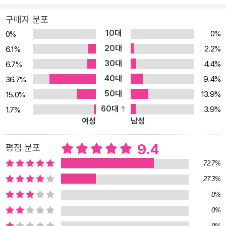
신문 부설 백상경제연구원과 함께 인문학 아카데미 ‘고인돌2.0(고전
구매자 분포
인문학이 돌아오다)’ 사업을 통해 시민과 청소년에게 삶의 본질적 물
10대
0%
0%
음을 던지고 스스로 답을 찾아갈 수 있는 길을 제시해 왔다. ‘고인
20대
2.2%
6.1%
돌’은 8년간 10만 명 이상의 시민과 청소년이 참가할 정도로 인기를
30대
4.4%
6.7%
끌면서 서울시의 대표 인문학 아카데미로 성장했다. 이 책은 고인돌
40대
2.0의 400여 개 강좌 중에서 엄선한 10가지 토픽을 담았다. 인문학
9.4%
36.7%
드림 콘서트에 오신 걸 환영합니다! 인류의 기원부터 온택트 시대까
50대
13.9%
15.0%
지 『교실밖 인문학 콘서트』는 인문학의 드림 콘서트라 할 수 있다. 인
60대
3.9%
1.7%
여성
남성
문학 입문자의 첫걸음이 무겁지 않고, 자신의 입맛에 맞는 분야를 찾
는 계기가 되기를 바라는 마음으로 다양한 분야의 글을 담았다. 신화·
9.4
평점 분포
철학·문학에 이어 미술사·스토리텔링·영화·환경·인공지능 등, 다양한
분야의 정수를 담으면서도 접근하기 쉬운 방식으로 풀어낸 이 책이
72.7%
인문학에 대한 여러분의 갈증을 해소해 줄 것이다. 총 10장으로 구성
27.3%
된 이 책은 1장 ‘유럽 신화, 완전 첫걸음’으로 시작한다. 저자는 우리
0%
가 익숙하게 들어온 그리스 신화부터, 알게 모르게 향유해 온 북유럽
0%
신화와 켈트 신화까지를 펼쳐 놓는다. 알고 있다고 생각했지만 제대
0%