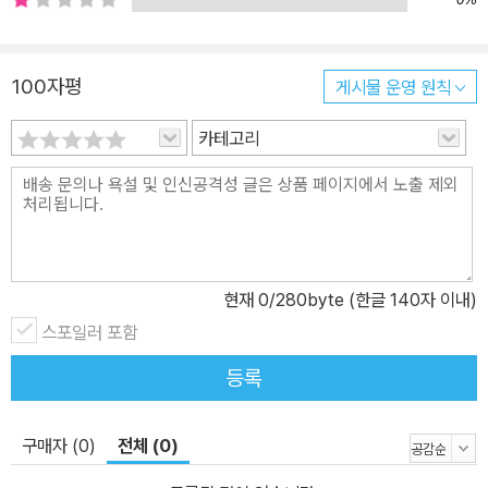
로 모르고 있던 그리스 신화에 대한 사실들과 <해리포터> 시리즈, <
어벤져스> 시리즈의 바탕이 된 신화 이야기가 흥미를 불러일으킨다.
2장 ‘살면서 갖고 싶은 다섯 가지’는 철학과 정치의 고전이라 여겨지
100자평
게시물 운영 원칙
는 다섯 권의 책을 기반으로 인간의 욕망에 대해 이야기한다. 고전이
카테고리
어째서 단지 과거의 유물이 아니라 현재까지 울림을 주는 영향력을
갖는 것인지 깨닫게 된다. 3장 ‘철학하는 삶이란?’은 어렵게만 느껴지
는 철학이 실은 평범하게 지금 우리가 고민하고 있는 것들이라는 사
실을 깨우쳐 준다. 묻고, 답을 찾고, 다시 묻는 것이 필요한 까닭에 대
해 이야기한다. 신화와 철학 다음에 오는 주제는 문학과 예술이다. 4
장 ‘자아의 발견’은 고전 속 이야기를 통해 현재의 우리가 어떻게 자신
현재
0
/280byte (한글 140자 이내)
에 대해 알아가고, 성장할 수 있는지 힌트를 준다. 5장 ‘원작과 함께
스포일러 포함
영화 읽기’는 문학 작품을 영화화한 작품 다섯을 골라 문학과 영화의
등록
차이, 닮은 점은 물론이고 각각의 이야기가 다루고 있는 가치와, 콘텐
츠 재해석이라는 개념을 이해할 수 있게 도와준다. 6장 ‘필환경 시대,
문학에서 길을 찾다’는 고도로 발달한 현대 사회에서 우리가 잃어버
구매자 (0)
전체 (0)
린 것들과, 새롭게 생겨난 고민들에 대해 논하고, 가장 중요한 가치가