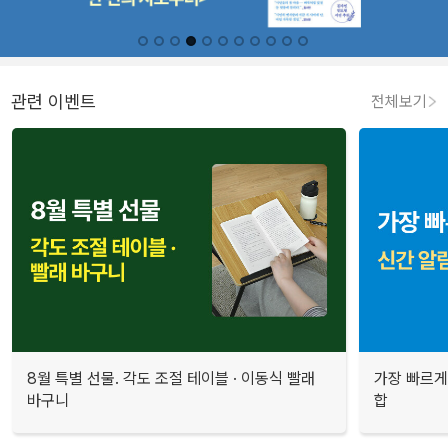
관련 이벤트
전체보기
8월 특별 선물. 각도 조절 테이블 · 이동식 빨래
가장 빠르게
바구니
합