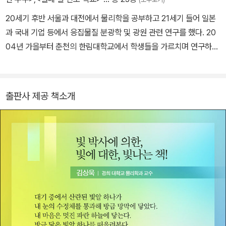
디어 우리 눈에 도달한다. 태양을 벗어난 그 수많은 빛알 중 극히 일부
만이 지구를 향하고, 그중 극히 일부가 지금 이 순간 내 눈에 도달한
20세기 후반 서울과 대전에서 물리학을 공부하고 21세기 들어 일본
다. 대기 중에서 산란된 빛알 하나가 내 눈의 수정체를 통과해 방금 망
과 국내 기업 등에서 응집물질 분광학 및 광원 관련 연구를 했다. 20
막에 닿았다. 내 마음은 멋진 파란 하늘에 닿는다. 방금 닿은 빛알 하
04년 가을부터 춘천의 한림대학교에서 학생들을 가르치며 연구하고
나를 떠올려본다. 엄청난 규모의 시공간을 건너 뛴 우주적 사건이다.
있다. 우연히 일간지에 과학 칼럼을 쓰기 시작하면서 과학을 친숙한
바로, 저자가 말하는 빛알 하나가 만든 우주와의 조우다. 보면 알게 되
말로 널리 알리는 데에 관심을 갖게 되었고, 《빛 쫌 아는 10대》 《전자
고, 알면 사랑하게 된다. 빛을 알고 싶은 사람, 그리고 빛을 사랑하는
기 쫌 아는 10대》 《양자역학 쫌 아는 10대》 《빛의 핵심》 등을 썼다.
출판사 제공 책소개
사람 모두가 꼭 볼 책이다. 이 책을 보고 바라본 하늘이 파랗다.
공저로는 《물질의 재발견》 《십 대, 미래를 과학하라!》 《열네 살 진로
학교》 《문명대변혁의 시대》 《역사를 바꾼 100책》 등이 있다. 빛의
다양한 현상에 관심이 커서, 언젠가 일상에서 보고 느끼는 아름답고
재미있는 빛의 모습이나 인류 역사 속 빛에 얽힌 이야기를 써 보려고
한다. 안락의자에 푹 파묻혀 좋아하는 과학책을 읽다가 밤에는 SF 영
화를 보는 게 취미라면 취미다.