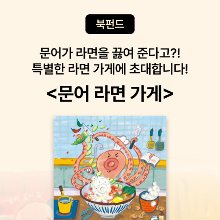
전읽기가 나왔지만 이건 독일고전문학에 한정된 것이라서. 우리시대
알리는 첫 전파가 한반도에서 송출된 날이다. 시간 지연 없이 초고속
치료 전문가 리베카 울리스는 당사자도 자신의 변화에 공포를 느낀다
고전읽기는 79권의 책을 문학, 역사, 근대, 유토피아, 과학, 인간, 정
으로 더 많은 기기를 연결한다는 5G 통신의 특징은 가상 현실 등 콘
는 사실을 제일 먼저 강조한다. 그들은 최소한 우리가 그들의 행동 때
치 등 7개의 카테고리고 묶어 소개한 책이라고 하니. '고전 읽기는 인
텐츠뿐 아니라 사물 인터넷, 스마트 공장, 자율 주행을 포괄하는 차세
문에 공포를 느끼는 것만큼 스스로의 행동을 두려워한다.전설의 수문
류의 고전을 음미하는 동시에 현시대의 고민과 문제의식에 합당한 책
대 산업 분야에도 큰 영향을 끼칠 것으로 예상된다. 5G 통신과 관련
장. 유명 셰프들의 신입 시절을 지켜봤다. 그들에게도 종일 양파만 까
들을 골라 의미를 부여하고 읽음으로써 낯설고 새로운 미래를 꿈꾸는
해 전파, 전자파, 전자기파 등 다양한 용어가 사용되지만 이들은 모두
던 시절이 있었다. 44년동안 호텔도어맨으로 일했던 한 사람의 이야
행위'다 라고하니. 낯익은 책은 조용한 희망, 하나려나.오늘부터 돈독
동일한 물리적 실체를 가리킨다. 전자기파는 19세기 맥스웰이 기존
기다. 호텔 문 앞에서 적은 한국 현대사의 작은 기록이라고 해도 될 것
하게. 내용설명을 보고 책제목을 보니 정말 돈독,하다. '돈은 단순히
의 전기와 자기에 관한 이론을 통합한 후 예측한 파동으로서 전기장
같다.트릭미러. 나와 세상이 혼란스러우면 일단 그 주제로 글을 써보
교환가치뿐 아니라 내가 원하는 일을 할 수 있는 기회를 갖게 해 주는
과 자기장이 동일한 위상으로 진동하며 빛의 속도로 날아가는 횡파를
았다. 현시대 가장 뜨겁고 생생한 기록이자 대담하고 무자비한 책이
것'대문호를 꿈꾸며 전업 작가가 되기로 결심한 저자는 은행앞에서
말한다. 이론적으로 예측된 전자기파는 헤르츠의 실험을 통해 그 존
라고. 외신으로부터 밀레니얼 세대의 수전 손택이라는 수식을 듣기도
좌절한다. 연소득 489만원은 믿기힘들지만 사실이었다. 대출을 거
재가 증명됐다. 헤르츠는 본인의 발견이 얼마나 큰 실용적 가능성을
한 저자는 소셜미디어,리얼리티쇼, 성과 인종, 권력, 페미니즘 등 각종
절당하고 '그래, 이왕 이렇게 된거 대문호 전에 대부호가 되겠다'고 결
갖는지 상상할 수 없었지만 뒤이은 마르코니의 무선 통신 실험을 거
주제를 넘나든다. 특히 10대 시절 리얼리티 쇼에 출연했던 당시의 기
심한 저자의 1년만의 월소득은 예전 연소득에 가까워졌다,라고 하니.
치며 통신 분야에서 전자기파의 활용이 본격적으로 시작됐다. 1880
억과 지금의 해석이 흥미롭게 펼쳐진다. 트릭 미러는 왜곡이 있는 거
이거 실화인가? 하게 된다.아무튼, 반려병. 건강이 내게서 멀어질 때
년 피에르 퀴리와 폴자크 퀴리 형제는 수정을 포함한 일부 결정들에
울을 의미한다. 트릭미러 앞에 선 우리는 종종 거울을 보고 있다는 사
내가 느끼는 감각은 이긴다/진다가 아니라 견딘다, 혹은 기다린다에
압력을 가해 변형을 주자 전압이 발생하는 것을 발견했다. 대칭점이
실조차 잊는다.변두리 로켓 고스트. 이케이도 준의 소설. 내게는 이것
가깝다.근황이 아픈 몸일 때 대화는 난망해진다. 건강을 이겨서 쟁취
없는 결정들에 압력이 가해지면 전하의 균형이 쉽게 무너지며 전류를
하나로도 충분.일본의 굴레. 일본은 거대 문명의 자기장 바로 바깥에
해야하는 사회에서 아픈 몸은 어쩐지 매일 진다. 건강은 하나의 이데
흐르게 할 전압이 발생하는 것이다. 압력으로 전기를 발생시키는 이
위치한 사회에 대한 완벽한 사례다. 한 나라를 이해한다는 것은 정치