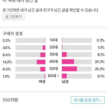
이 책에 내가 남긴 글
문 인용 피인용상, 과학기술우수논문상 등을 수상했다. 매일같이 마
주치는 하늘 사진을 찍고, 무지개 너머 빛의 비밀을 떠올리는 그는 한
로그인하면 내가 남긴 글과 친구가 남긴 글을 확인할 수 있습니다.
국물리학회 물리 대중화 특별 위원회 실무 이사를 맡아 물리 대중화
로그인하기
를 위해 활동한 바 있고 지금도 다양한 현장에서 빛에 대한 강연을 펼
치고 있다. 태초에 빛이 있었다 『빛의 핵심』 표지에 사용된 19세기 목
구매자 분포
판화는 1666년경 프리즘을 사용한 뉴턴의 빛 실험을 형상화한 것이
10대
0.3%
0.3%
다. 프리즘을 이용해 햇빛을 무지갯빛으로 분리할 수 있다는 것은 고
20대
1.0%
4.5%
대로부터 알려진 현상이었지만, 중세의 사람들은 햇빛 자체가 무지갯
30대
8.1%
8.4%
빛들로 구성되어 있는 것인지, 프리즘의 유리가 백색인 햇빛을 변질
40대
20.3%
14.2%
시켜 색깔을 만들어 낸 것인지를 놓고 오랫동안 논쟁해 왔다. 뉴턴은
50대
2개의 프리즘을 역으로 배치한 후에 첫 번째 프리즘으로 분리된 무지
25.2%
8.4%
갯빛들이 두 번째 프리즘을 통과해 합쳐지면서 다시 백색광으로 바뀌
60대
8.1%
1.3%
여성
남성
는 것을 실험으로 확인했다. 이로써 햇빛은 연속적인 다양한 색깔들
로 구성되어 있고 이들을 합쳐서 다시 백색광을 만들 수 있음이 증명
된 것이다. 오늘날 과학자들은 프리즘 대신 고성능 분광기와 다양한
100자평
게시물 운영 원칙
종류의 검출기를 이용해 전자기파의 광범위한 파장 영역을 모두 검출