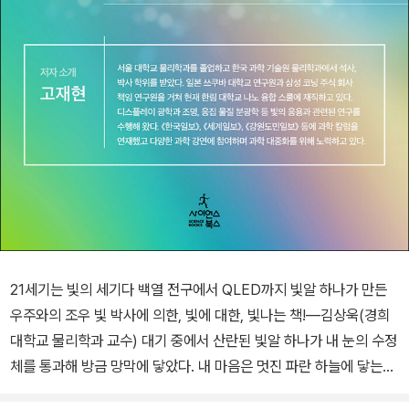
21세기는 빛의 세기다 백열 전구에서 QLED까지 빛알 하나가 만든
우주와의 조우 빛 박사에 의한, 빛에 대한, 빛나는 책!―김상욱(경희
대학교 물리학과 교수) 대기 중에서 산란된 빛알 하나가 내 눈의 수정
체를 통과해 방금 망막에 닿았다. 내 마음은 멋진 파란 하늘에 닿는다.
방금 닿은 빛알 하나를 떠올려본다. 엄청난 규모의 시공간을 건너 뛴