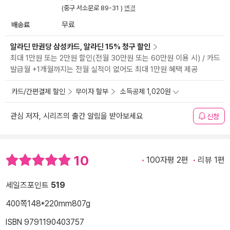
(중구 서소문로 89-31 )
변경
배송료
무료
알라딘 만권당 삼성카드, 알라딘 15% 청구 할인
최대 1만원 또는 2만원 할인(전월 30만원 또는 60만원 이용 시) / 카드
발급월 +1개월까지는 전월 실적이 없어도 최대 1만원 혜택 제공
카드/간편결제 할인
무이자 할부
소득공제 1,020원
관심 저자, 시리즈의 출간 알림을 받아보세요
신청
10
100자평 2편
리뷰 1편
세일즈포인트
519
400쪽
148*220mm
807g
ISBN 9791190403757