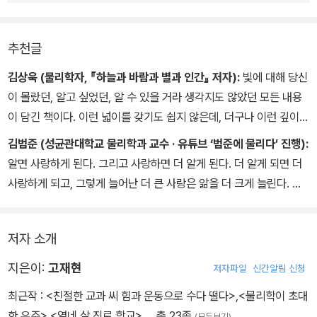
추천글
김상욱 (물리학자, 『하늘과 바람과 별과 인간』 저자):
빛에 대해 당신
이 몰랐던, 알고 싶었던, 알 수 있을 거라 생각지도 않았던 모든 내용
이 담긴 책이다. 이런 넓이를 갖기도 쉽지 않은데, 더구나 이런 깊이라
니! 빛 박사에 의한, 빛에 대한, 빛나는 책이다.
김범준 (성균관대학교 물리학과 교수 · 유튜브 ‘범준에 물리다’ 진행):
알면 사랑하게 된다. 그리고 사랑하면 더 알게 된다. 더 알게 되면 더
사랑하게 되고, 그렇게 늘어난 더 큰 사랑은 앎을 더 크게 늘린다. 물
고 물리며 점점 더 커지는 되먹임 효과다. 빛에 대한 저자의 앎과 사랑
은 반복적으로 재귀적인 상호 작용을 계속하고, 그렇게 발생한 늘어
저자 소개
나는 되먹임 효과의 결실이 바로 이 책이다. 고재현 교수가 SNS에
올리는 멋진 하늘 사진들의 오랜 열광자인 내가 오래 기다린 책이다.
지은이:
고재현
저자파일
신간알림 신청
태양 내부 깊은 곳에서 핵융합으로 만들어진 빛알은 무려 100만 년
최근작 :
<친절한 교과 씨 힘과 운동으로 수다 떨다>
,
<물리학이 초대
동안의 우왕좌왕 여행 끝에 태양 표면에 도달한다. 그리고 8분 뒤, 드
한 우주>
,
<열네 살 진로 학교>
… 총 23종
(모두보기)