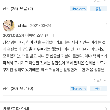
더보기
펼치는 마법을 2부에서 풀어 놓는다.3부. 과학과 빛태양에서 출발한
서 메타 물질(자연에 없는, 인공적으로 설계해 만든 물질)에 대한 활
유럽에서 극찬을 받았던 책이다. 독일 내 유대인 집단수용과 살해는
빛은 지구에만 도달하는 것이 아니다. 태양에서 가장 가까운 행성인
공감 (
25
)
댓글 (2)
발한 연구가 이루어지고 있다. 메타 물질에서 나타나는 새로운 과학
2차 세계대전 동안 일어난 학살의 일부분에 불과하다. 독일의 동쪽,
수성에도 그리고 지구보다 멀리 떨어져 있는 화성에도 그리고 목성의
현상뿐 아니라 이를 다양한 분야에 응용할 수 있는 무궁한 가능성이
소련의 서쪽에 위치한'블러드랜드'에서 발생한 학살은 소련과 독일이
둘레를 돌고 있는 또 다른 달에도 간다. 그리고 그 행성들의 환경에 맞
과학자들의 흥미를 끌고 있는 것이다. 물질의 구성 단위를 인위적으
라는 양대제국주의가 번갈아가며 자행한 참극이었다. 전쟁의 승자가
chika
2021-03-24
메뉴
춰 빛은 또 다른 마법을 펼쳐 놓는다. 놀라운 건, 인간이 지구에서만
로 설계해 배치한다면 굴절률을 마음대로 조절해 빛을 통제할 새로운
써내린(주로 영국, 미국, 프랑스를 통해 기록된) 역사만 배운 우리에
2021.03.24 어쩌면 스무 번
일어나는 일에만 관심 있는 게 아니다. 그 행성들에서는 또 모슨 일이
가능성을 얻을 수 있다. 메타 물질이 적용될 분야 중 하나로 투명 망토
게 전혀 새로운 관점을 전해주는 책이다.진즉에 장바구니에 넣어둔
당장 읽어야지, 하며 책을 구입했다기보다는. 저자 사인본,이라는 것
일어나는지 그 많은 돈을 들여 위성을 보내 기어이 그 비밀을 파헤치
기술이 있다. 물체를 지각할 수 있는 것은 주변의 조명광이나 태양빛
책인데 읽을 수 있을 때 꺼내려고 두고 있다. 그날이 언제가 될지는 아
에 홀린듯이 구입을 서두르기는 했는데. 어쩌면 그 이유가 아닌지도
고 만다.4부. 빛으로 바라본 세상4부는 빛의 이야기라기보다는 마지
이 물체의 표면에서 반사된 후 우리 눈에 들어오기 때문이다. 그런데
무도 모를듯.마지막 산책. 10년간 돌보던 치매 노모를 죽인 아들의 이
모르겠지만. 책을 받고 나니 좀 씁쓸한 기분이 들었다. 왜냐.책 박스가
막 이야기답게 저자의 철학이 담겨 있다. 기후위기, 그리고 지구에서
물체의 주변 공간에 적절한 굴절률 분포를 나타내는 메타 물질을 설
야기. 실화를 바탕으로 쓰여졌다는데. 벌써부터 마음이아픈.페테르부
찍혀서 구겨지고 파손된 것과는 상관없이 책과 딸려온 실제본 노트가
벌어지는 자연 현상들, 컬링 경기에 숨겨진 물리학 이야기, 그러니 4
계해 배치하면 이 공간을 지나는 빛은 물체에 닿지 않고 주변을 에돌
르크, 막이 오른다. 러시아 제국의 수도를 배경으로 흘러간 역사 속의
구겨진 상태로 왔기때문. 박스 귀퉁이는 말짱한거 보면 처음 상품을
부 제목이 빛으로 바라본 세상인 이유다. 요즘은 한국에서도 외국 도
아 지난 후에 원래의 방향을 따라 진행하기 때문에 외부에서는 물체
인물들과 사건들이 도시를 가득 메운 극장들과 결합된다. 쉽게 잘 읽
넣을때부터 구겨진 것을 넣은 것이 맞는 듯 하다.어쩌면 스무 번,이라
서 못지 않게 탄탄한 이야기를 담은 과학책이 제법 많이 출판되어 나
가 있는지 인식하지 못하게 된다. 메타 물질의 실질적인 실용화가 진
힌다, 라고 되어있네.그날 밤 체르노빌. '무언가를 해야 한다는 것은
더보기
는 책 제목이 괜히 스무 번 쯤 구겨진 책을 받은 걸 떠올리게 한다는.
온다. 이 <빛의 핵심>도 그런 책 중 하나다. 굳이 과학에 큰 관심이 없
행된다면 어떤 빛의 마술이 펼쳐질까? 빛으로 바라본 세상 1954년
모두가 알고 있었다.그런데 그 무언가가 대체 무언가?'사회주의의 밝
공감 (
26
)
댓글 (0)
고객센터로 몇 번 항의성 불편사항 접수를 해야 좀 신경써서 포장하
어도 읽어보길 추천한다. 이 책을 읽은 후에는 일상 속에 숨겨 있는 빛
미국 벨 연구소에서 불순물이 들어간 실리콘이 빛에 매우 민감하게
은 미래를 약속했던 원자로가 어떻게 수세대에 영향을 미칠 어마어마
고 상품을 담는다는 느낌은 나만 갖고 있는것일까. 한두번은 이럴 수
이 조금은 다르게 와 닿을 것이다.
반응하는 것을 우연히 발견해 최초의 실용적인 태양 전지가 만들어졌
한 재앙의 진원지가 됐는지 책은 치밀하게 추적한다. 부패한 구체제
있겠지 하고 그냥 두면 계속 이런 상품이 온다. 내가 교환하면 이 책은
다. 1958년에 발사되어 지금도 지구 궤도를 돌고 있는 가장 오래된
만의 문제는 아니었다. 비밀주의에 기반한 원자력 산업 자체가 파국
반품/교환 안내