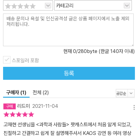
하고 조사할 수 있다. 현대 과학이 밝힌 전자기파 스펙트럼을 보면 보
카테고리
라색 너머로는 자외선, 엑스선, 감마선 등 강한 에너지를 가진 빛이 펼
쳐져 있고 빨간색에 이웃해서는 적외선, 마이크로파 및 라디오파 등
의 전파가 연결되어 모두 동일한 속도인 초속 30만 킬로미터 정도의
광속으로 진공을 날아가지만 파장과 진동수를 이용해 구분할 수 있
다. 빛은 과학자들이 원자에서 우주까지 엄청난 스케일로 펼쳐져 있
현재
0
/280byte (한글 140자 이내)
는 자연 현상을 더 잘 이해하기 위해 활용하는 주요 수단이다. 빛은 최
스포일러 포함
근 미시 세계에서 벌어지는 동적인 움직임을 추적하고 연구하는 중요
한 수단이 되었다. 가장 큰 스케일의 우주로 눈을 돌려 보면 어떨까?
등록
지구의 궤도에는 허블 망원경을 포함해 먼 별이나 은하가 보내는 빛,
빅뱅의 잔해인 마이크로파 배경 복사 등 지구로 쏟아지는 온갖 종류
구매자 (1)
전체 (2)
의 전자기파를 측정하는 다양한 우주 망원경들이 맹활약 중이다. 인
리드미
2021-11-04
간이 만든 빛 4차 산업 혁명, 인공 지능과 빅 데이터의 구호가 요란한
메뉴
요즘은 혁신적 기술에 대한 요구도 함께 늘어나고 있다. 특히 전 지구
적 기후 변화와 환경 위기에 능동적으로 대처하기 위한 과학자, 공학
고재현 선생님을 <과학과 사람들> 팟캐스트에서 처음 알게 되었고,
자의 노력도 더 빨라지고 있다. 지구 전체 발전량의 무려 4분의 1을
친절하고 간결하고 쉽게 잘 설명해주셔서 KAOS 강연 등 여러 영상