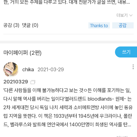
한, 거의 모든 주제를 다루고 있다. 대개 전문가가 글을 쓰면, 내용이
통 수십 미터나 수백 미터 떨어진 거리에서 시청하기 때문에 화소 하
어려워질 수 있는 위험이 있지만, 이 책은 다르다. 빛이란 무엇인가?
나의 길이가 수십 밀리미터에 달한다. 대형 디스플레이의 커다란 화
더보기
라는 질문에 대답하려고 책을 읽는 독자를 빛의 세계로 편안하게 이
소를 구현하기 위해 음극선관(CRT) 방식, 형광 방전관 방식, LCD
공감 (
3
)
댓글 (0)
끄는 그의 글솜씨가 빼어나다. 이 책은 4부로 나뉘어져 있다. 그러나
방식 등 다양한 기술이 사용되어 왔다. 최근 유행하는 QLED 혹은 Q
본문으로 들어가기 전, 머리말부터 심상치가 않다. 태양에서 지구까
D-LED라는 디스플레이 용어에서 Q, QD가 가리키는 양자점은 나노
지 빛이 도달하는 데까지 걸리는 시간이 8분이다. 이 8분에서 시작해
미터 크기의 반도체를 일컫는 용어로서 레이저, 생물학적 센서, 태양
쓰기
마이페이퍼 (2편)
서 빛이 누비고 다닐 우주를 이야기한다. 그러니 본문에서도 태양계
전지 등 다양한 응용 분야에서 활용되어 왔고 지금도 활발히 연구되
이야기가 잠시 나올 것이라는 건 추측해볼 수 있다.1부. 태초에 빛이
고 있다. 머지않은 미래에 양자점은 디스플레이의 화소에서 빛 방출
chika
2021-03-29
메뉴
있었다.1부는 자연 그대로 빛의 모습을 잔잔하게 설명한다. 빛이 연출
을 직접 담당하는 주연으로 올라설지도 모른다. 과학과 빛 빛에 대한
하는 아름다움이 물리학자의 눈에는 어떻게 비칠까? 1부의 마지막 장
최초의 체계적인 설명은 19세기 전기학과 자기학을 집대성해 전자기
20210329
은 목성에서 치는 번개를 다루니, 이 책에서는 지구에서 일어나는 현
학을 수립한 영국의 물리학자 맥스웰에 의해 이루어졌다. 맥스웰의
'다른 사람들을 이해 불가능하다고 보는 것ㅇ든 이해를 포기하는 일,
상만을 다루지 않는다. 2부. 인간이 만든 빛빛은 태양에서만 만들어
전자기파 이론으로 빛에 대해 완벽히 이해했다고 생각했던 20세기
다시 말해 역사를 버리는 일이다'블러드랜드 bloodlands- 원제- 는
지는 것이 아니다. 오래 전 인간이 불을 다룰 줄 알게 되었듯이 오늘날
초, 빛의 정체에 대한 관점에 근본적인 전환이 생긴다. 빛의 속도는 우
2차 세계대전 당시 독일 나치 세력과 소비에트연방 사이에 놓인 동유
인간은 빛을 다룬다. 2부는 특히나 배울 게 많다. 같은 물리학자라도
주에 존재하는 속도의 상한선으로서 특수 상대성 이론이 탄생하는 기
럽 지역을 뜻한다. 이 책은 1933년부터 1945년에 우크라이나, 폴란
LED나 OLED의 원리 정도만 알지 그 깊은 의미를 다 알지는 못한다.
반이 되었다. 또한 미시 세계를 다루는 학문인 양자 물리학은 빛 에너
드, 벨라루스와 발트해 연안국에서 1400만명이 희생된 역사를 탄탄
고재현 교수는 이 분야의 전문가 답게 LED의 원리와 이 LED 빛이
지가 양자화되어 있음을 알려 주었다. 최근 빛을 다루는 광학 분야에
한 사료와 생생한 묘사를 통해 재구성한다. 2010년 출간당시 미국과