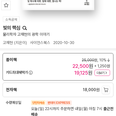
소득공제
빛의 핵심
물리학자 고재현의 광학 이야기
고재현
(지은이)
사이언스북스
2020-10-30
종이책
25,000
원,
10%
22,500
원
+ 1,250원
19,125
원
카드최대혜택가
더보기
전자책
18,000
원
수령예상일
양탄자배송
썬데이 EXPRESS
오늘(일) 22시까지 주문하면 내일(월) 아침 7시
출근전
배송