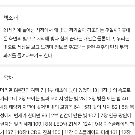
책소개
21세기에 들어선 시점에서 왜 빛과 광기술이 강조되는 것일까? 휴대
폰 화면의 빛으로 시작해 빛과 함께 끝나는 매일은 물론이고, 우리는
빛으로 세상을 보고 느끼며 정보를 주고받는 한편 우주의 탄생 무렵
과거를 들여다보기도 한다.
갑작스럽게 맞이한 비대면 시대에도 광통신과 디스플레이 기술을 토
목차
대로 세상은 서로 연결되고 있으며 인류는 현재를 헤쳐나가 다시 미
래로 향할 것이다. 20세기가 전자의 세기라면 21세기는 빛의 세기다.
머리말 8분간의 여행 7 | 1부 태초에 빛이 있었다 13 | 1장 빛의 속도로
『빛의 핵심: 물리학자 고재현의 광학 이야기』는 일상 속에서 끊임없
가라 15 | 2장 보이는 빛과 보이지 않는 빛 28 | 3장 빛을 보는 법 46 |
이 명멸하는 빛의 의미와, 빛에 기초한 광기술의 현재를 가장 알기 쉽
4장 태양과 자연이 빚어낸 빛의 교향곡 64 | 5장 빛의 사계 82 | 6장 목
게 안내해 주는 책이다.
성에서 번개가 친다면 93 | 2부 인간이 만든 빛 107 | 7장 인공 광원이
펼치는 빛의 세계 109 | 8장 LED와 21세기 124 | 9장 디스플레이의 과
거 137 | 10장 LCD의 진화 150 | 11장 디스플레이의 미래 161 | 12장