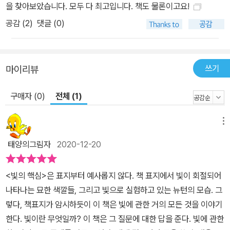
소비하는 조명 기술도 예외는 아니다. 백열등을 발명한 에디슨 이후 1
을 찾아보았습니다. 모두 다 최고입니다. 책도 물론이고요!
990년대 중반 처음 등장한 작은 청색 반도체 광원이 일으킨 제2의
공감 (
2
)
댓글 (0)
빛의 혁명은 어디까지 와 있을까? 청색이 없다면 백색광을 만들지 못
하기 때문에 디스플레이나 조명과 같은 중요한 응용 분야로 LED(고
체 발광 다이오드)가 확대될 수는 없는 일이었다. 점멸이 자유롭고 디
쓰기
마이리뷰
지털 제어가 용이하기 때문에 LED는 사물 인터넷의 시대에 정보를
전달하는 수단으로, 다양한 센서를 결합한 지능형 조명 시스템으로
구매자 (0)
전체 (1)
진화하고 있는 중이다. 반도체의 종류에 따라 다채로운 색상을 낼 수
있고 점광원의 특성상 다양한 형상으로 디자인할 수 있다. 오늘날 대
메뉴
형 디스플레이에 쓰이는 발광 소자는 대부분 발광 다이오드다. 상암
태양의그림자
2020-12-20
월드컵 경기장, 잠실 올림픽 경기장, 서울 시청 앞의 전광판 모두 평면
상에 LED를 밀집시켜 만든 모듈을 주기적으로 배열해 스크린의 화
<빛의 핵심>은 표지부터 예사롭지 않다. 책 표지에서 빛이 회절되어
소로 활용한다. 대형 스크린 위에 총천연색 영상을 구현하기 위해서
나타나는 묘한 색깔들, 그리고 빛으로 실험하고 있는 뉴턴의 모습. 그
는 빛의 삼원색을 낼 수 있는 화소가 필요하다. TV나 모니터의 화소
렇다, 책표지가 암시하듯이 이 책은 빛에 관한 거의 모든 것을 이야기
의 크기는 밀리미터보다 훨씬 작아서 매우 가까이 다가가서 보거나
한다. 빛이란 무엇일까? 이 책은 그 질문에 대한 답을 준다. 빛에 관한
확대경을 이용해야 구별이 가능하지만 대형 디스플레이의 경우는 보