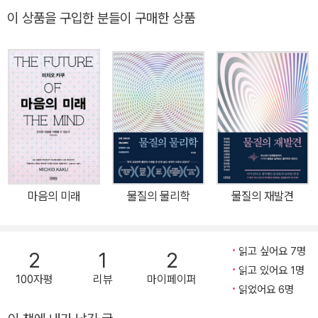
우주적 사건이다. 바로, 저자가 말하는 빛알 하나가 만든 우주와의 조
이 상품을 구입한 분들이 구매한 상품
우다.―김범준(성균관 대학교 물리학과 교수) 21세기에 들어선 시점
에서 왜 빛과 광기술이 강조되는 것일까? 휴대폰 화면의 빛으로 시작
해 빛과 함께 끝나는 매일은 물론이고, 우리는 빛으로 세상을 보고 느
끼며 정보를 주고받는 한편 우주의 탄생 무렵 과거를 들여다보기도
한다. 갑작스럽게 맞이한 비대면 시대에도 광통신과 디스플레이 기술
을 토대로 세상은 서로 연결되고 있으며 인류는 현재를 헤쳐나가 다
시 미래로 향할 것이다. 20세기가 전자의 세기라면 21세기는 빛의 세
기다. 이번에 (주)사이언스북스에서 출간된 『빛의 핵심: 물리학자 고
재현의 광학 이야기』는 일상 속에서 끊임없이 명멸하는 빛의 의미와,
마음의 미래
물질의 물리학
물질의 재발견
빛에 기초한 광기술의 현재를 가장 알기 쉽게 안내해 주는 책이다. 이
책을 쓴 고재현 한림 대학교 나노 융합 스쿨 교수는 디스플레이 광학
과 조명, 응집 물질 분광학 등 빛의 응용을 연구하는 물리학자이자, 누
읽고 싶어요 7명
2
1
2
구보다 빛을 사랑하는 ‘빛 박사’이다. 삼성코닝 책임 연구원을 거쳐 현
읽고 있어요 1명
100자평
리뷰
마이페이퍼
재는 한림 대학교 나노 융합 스쿨에서 가르치고 있으며 한림대학교
읽었어요 6명
학술상, 한국정보디스플레이학회 JID 우수논문상, 한국물리학회 논