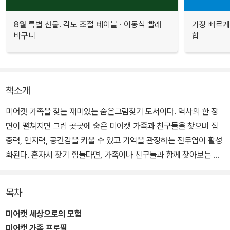
8월 특별 선물. 각도 조절 테이블 · 이동식 빨래
가장 빠르게
바구니
합
책소개
미어캣 가족을 찾는 재미있는 숨은그림찾기 도서이다. 역사의 한 장
면이 펼쳐지면 그림 곳곳에 숨은 미어캣 가족과 친구들을 찾으며 집
중력, 인지력, 공간감을 키울 수 있고 기억을 관장하는 전두엽이 활성
화된다. 혼자서 찾기 힘들다면, 가족이나 친구들과 함께 찾아보는 것
도 좋다. 처음엔 잘 되지 않을지도 모르지만, 집중하면서 조금씩 몰입
을 할 수 있다. 관찰력을 발휘하다 보면 기억력과 사물 인지력이 높아
목차
져서 금세 찾아낼 수 있다.
미어캣 세상으로의 모험
미어캣 가족 프로필