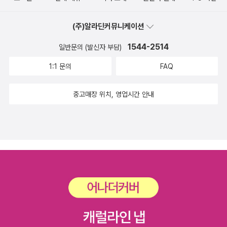
다 성격도 다르고 취향도 달라서 어디서 어떤 체험을 하고 있는지 예
측할 수도 없어요! 거리가 너무 복잡하고 사람도 굉장히 많지만 주의
(주)알라딘커뮤니케이션
깊게 잘 찾아보면 미어캣 가족들을 발견 할 수 있을 거예요. 자, 눈을
크게 뜨고 찾아보자고요! 혼자서 찾기 힘들다면, 가족이나 친구들과
1544-2514
일반문의 (발신자 부담)
함께 찾아보는 것도 좋아요. 누가 빨리 그리고 많은 미어캣을 찾을 수
1:1 문의
FAQ
있을지 내기해 볼까요? 처음엔잘 되지 않을지도 모르지만, 집중하면
서 조금씩 몰입을 할 수 있어요. 관찰력을 발휘하다 보면 기억력과 사
중고매장 위치, 영업시간 안내
물 인지력이 높아져서 금세 찾아낼 수 있어요.매일 매일 두뇌 트레이
닝미어캣 가족을 찾아라 1 세계 여행 편 http://www.yes24.com/
Product/Goods/91318753?OzSrank=9미어캣 가족을 찾아라
2 즐거운 휴가 편http://www.yes24.com/Product/Goods/913
18785미어캣 가족을 찾아라 3 시간 여행 편 http://www.yes24.c
om/Product/Goods/91318789