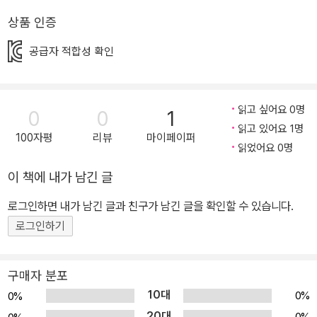
미어캣이 마을을 지켜주는 ‘태양의 천사’로 불린답니다. 워낙 귀엽고
상품 인증
사랑스러워 인형과 애니메이션, 일러스트 등으로 인기를 얻고 있는
세계적인 스타랍니다. 역사의 한 장면이 펼쳐지면 그림 곳곳에 숨은
공급자 적합성 확인
미어캣 가족과 친구들을 찾으며 집중력, 인지력, 공간감을 키울 수 있
고 기억을 관장하는 전두엽이 활성화됩니다. 자, 눈을 크게 뜨고 찾아
보자고요~ 혼자서 찾기 힘들다면, 가족이나 친구들과 함께 찾아보는
읽고 싶어요 0명
0
0
1
것도 좋아요. 누가 빨리 그리고 많은 미어캣을 찾을 수 있을지 내기해
읽고 있어요 1명
100자평
리뷰
마이페이퍼
볼까요? 처음엔 잘 되지 않을지도 모르지만, 집중하면서 조금씩 몰입
읽었어요 0명
을 할 수 있어요. 관찰력을 발휘하다 보면 기억력과 사물 인지력이 높
이 책에 내가 남긴 글
아져서 금세 찾아낼 수 있어요. 매일매일 역사 속 시간여행을 하며 숨
로그인하면 내가 남긴 글과 친구가 남긴 글을 확인할 수 있습니다.
겨진 장면을 기억하며 미란다, 플로리안, 알버트, 라울, 소피아, 매튜,
로그인하기
프랭키, 맥스웰, 삼손, 한나 열 마리 미어캣 가족과 독수리 케빈, 다람
쥐 로저를 찾았을 때 체크박스에 기록하며 전체를 찾는데 시간이 얼
마나 걸리는지 가족과 함께 즐겨볼 수 있어요. 천방지축 미어캣 가족
구매자 분포
과 함께 새로운 여행을 떠나보세요. 위대한 발명가가 되고 싶어 하는
10대
0%
0%
미어캣 맥스웰이 재미있는 발명품을 만들었다고 해요. 그것은 바로
20대
0%