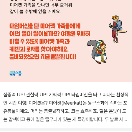
집중력 UP! 관찰력 UP! 기억력 UP! 타임머신을 타고 떠나는 환상적
인 시간 여행! 미어캣은? 미어캣(Meerkat)은 몽구스과에 속하는 포
유동물이예요. 머리는 둥글넓적하고, 코는 뾰족하죠. 털은 은빛이 도
는 갈색이고 등에 짙은 줄무늬가 있는 게 특징이랍니다. 두 발로 서서
가슴과 배에 햇볕을 쬐는 버릇이 있어요. 아프리카 일부 지역에서는