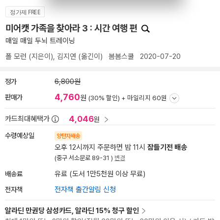
정가제 FREE
미어캣 가족을 찾아라 3 : 시간 여행 편
매일 매일 두뇌 트레이닝
폴 모런
(지은이),
김지연
(옮긴이)
봄봄스쿨
2020-07-20
정가
6,800원
4,760
판매가
원
(30% 할인) +
마일리지 60원
4,046
카드최대혜택가
원
수령예상일
양탄자배송
오후 12시까지 주문하면 밤 11시
잠들기전 배송
(중구 서소문로 89-31 )
변경
배송료
유료 (도서 1만5천원 이상 무료)
전자책
전자책 출간알림 신청
알라딘 만권당 삼성카드, 알라딘 15% 청구 할인