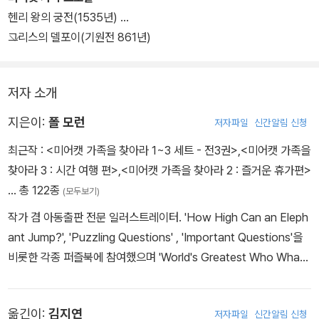
헨리 왕의 궁전(1535년)
그리스의 델포이(기원전 861년)
저자 소개
지은이:
폴 모런
저자파일
신간알림 신청
최근작 :
<미어캣 가족을 찾아라 1~3 세트 - 전3권>
,
<미어캣 가족을
찾아라 3 : 시간 여행 편>
,
<미어캣 가족을 찾아라 2 : 즐거운 휴가편>
… 총 122종
(모두보기)
작가 겸 아동출판 전문 일러스트레이터. 'How High Can an Eleph
ant Jump?', 'Puzzling Questions' , 'Important Questions'을
비롯한 각종 퍼즐북에 참여했으며 'World's Greatest Who What
Where When Quiz Book for Kids', 'The Big Book of Monste
rs' 등 다수의 아동 도서 시리즈의 일러스트를 담당하고 있다.
옮긴이:
김지연
저자파일
신간알림 신청