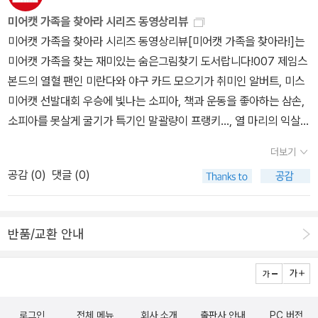
미어캣 가족을 찾아라 시리즈 동영상리뷰
미어캣 가족을 찾아라 시리즈 동영상리뷰[미어캣 가족을 찾아라!]는
미어캣 가족을 찾는 재미있는 숨은그림찾기 도서랍니다!007 제임스
본드의 열혈 팬인 미란다와 야구 카드 모으기가 취미인 알버트, 미스
미어캣 선발대회 우승에 빛나는 소피아, 책과 운동을 좋아하는 삼손,
소피아를 못살게 굴기가 특기인 말괄량이 프랭키…, 열 마리의 익살꾼
미어캣 가족이 신나는 세계 여행을 떠났어요. 신비롭고 재미있는 이
더보기
야기가 가득한 세계의 명소들을 찾아 모험과 축제를 즐기는 우리의
공감 (
0
)
댓글 (0)
미어캣 가족! 하지만 말썽꾸러기 미어캣 가족이 가는 곳에는 항상 사
건(?)이 뒤따른답니다. 맙소사!! 브라질 삼바축제를 구경하러 간 미어
캣 가족들이 뿔뿔이 흩어져버렸네요.오! 퍼레이드 중심에서 흥겹게
반품/교환 안내
삼바 춤을 추고 있는 플로리안을 찾았어요! 다른 가족들은 도대체 어
디에 있는 걸까요?온 가족이 모여 즐기다보면 집중력과 관찰력이 높
아져요!엄청난 인파 속에 여기저기 숨어 있는 미어캣 가족을 모두 찾
아야만 다음 여행지로 출발할 수가 있답니다. 미어캣 가족들은 저마
로그인
전체 메뉴
회사 소개
출판사 안내
PC 버전