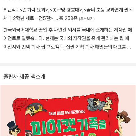
최근작 :
<손가락 요괴>
,
<콧구멍 경호대>
,
<꿈터 초등 교과연계 필독
서 1, 2학년 세트 - 전5권>
… 총 258종
(모두보기)
한국외국어대학교 졸업 후 다년간 외서를 국내에 소개하는 저작권 에
이전트로 일했습니다. 현재는 국내외 저작권을 중개 관리하는 팝 에
이전시와 번역 회사 팝 프로젝트, 집필 기획 회사 해밀뜰의 대표를 맡
으며 어린이에게 꿈과 희망을 주는 책을 찾고, 옮기고, 쓰며 활발히 활
동하고 있어요. 쓴 책으로는 『엉덩이 심판』, 『걱정 삼킨 학교』가 있고,
옮긴 책으로는 『내셔널지오그래픽 공룡대백과』, 『엄마, 그런데 있잖
출판사 제공 책소개
아』, 『양심 팬티』, 『숫자를 구해주세요』, 『꿈틀꿈틀 땅속으로 지구탐
험』, 『사라진 루크를 찾는 가장 공정한 방법』, 『정말정말 신기한 용 백
과사전』외 다수가 있습니다.