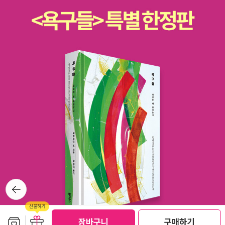
뒤로가
기
보관함담기
선물하기
장바구니
구매하기