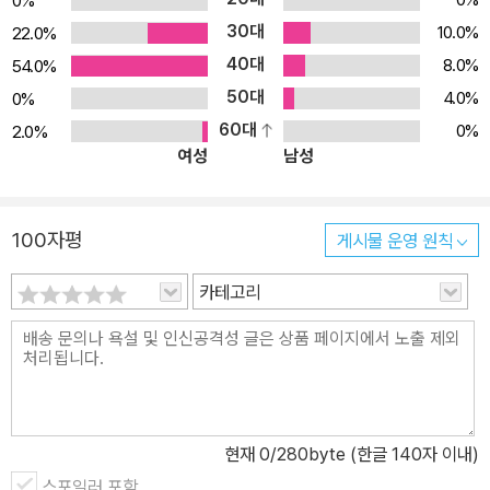
0%
타임머신! 시공간을 뛰어넘어 과거와 미래를 자유롭게 이동할 수 있
30대
10.0%
22.0%
는 기계랍니다. 열 마리의 미어캣과 함께 실감 나는 역사 속으로 함께
40대
8.0%
54.0%
출발해 보는 건 어때요? 이 신기한 기계를 타면 그동안 책으로만 읽
50대
4.0%
0%
어왔던 긴박한 역사 속 사건을 직접 경험할 수도 있고, 평소에 만나고
60대
0%
2.0%
싶었던 역사 속 인물을 실제로 만나볼 수도 있답니다. 자, 마음의 준비
여성
남성
가 되었다면 이제 숨을 크게 들이마시고 타임머신에 올라타세요! 장
난치기를 좋아하는 미어캣 가족은 이번에도 곳곳에 몸을 숨기고 있군
요. 시간 여행을 무사히 마치려면 절대로 미어캣 가족을 놓쳐서는 안
100자평
게시물 운영 원칙
된답니다. 잘못하면 낯선 곳에서 길을 잃어버릴 수도 있으니까요. 눈
을 크게 뜨고 침착하게 열 마리의 미어캣을 모두 찾아보세요. 색연필
카테고리
로 크게 동그라미를 그려가며 찾으면 빠뜨리지 않고 찾을 수 있겠죠?
미어캣 가족의 새로운 친구 케빈과 로저도 잊어버리지 마세요! 무시
무시한 공룡에서부터 최첨단 로봇까지! [미어캣 가족을 찾아라! 3-시
간여행 편]에서는 역사책에 빠지지 않고 소개되는 유명한 사건을 만
나볼 수 있답니다. 알프스 산맥을 넘은 카르타고의 명장 한니발이 혼
현재
0
/280byte (한글 140자 이내)
비백산한 로마군을 무찌른 사건이나 30년 가까이 동독일과 서독일을
스포일러 포함