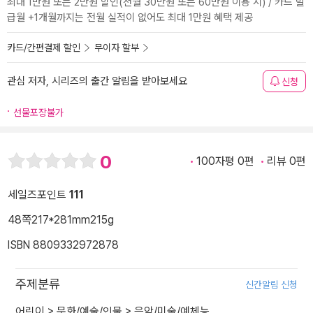
최대 1만원 또는 2만원 할인(전월 30만원 또는 60만원 이용 시) / 카드 발
급월 +1개월까지는 전월 실적이 없어도 최대 1만원 혜택 제공
카드/간편결제 할인
무이자 할부
관심 저자, 시리즈의 출간 알림을 받아보세요
신청
선물포장불가
0
100자평 0편
리뷰 0편
세일즈포인트
111
48쪽
217*281mm
215g
ISBN 8809332972878
주제분류
신간알림 신청
어린이
>
문화/예술/인물
>
음악/미술/예체능