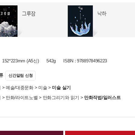
152*223mm (A5신)
542g
ISBN : 9788978496223
류
신간알림 신청
서
>
예술/대중문화
>
미술
>
미술 실기
서
>
만화/라이트노벨
>
만화그리기와 읽기
>
만화작법/일러스트