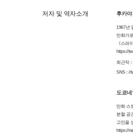
저자 및 역자소개
후카야
1967
만화가로
《스파이스
https://t
최근작 :
SNS :
//
도쿄네
만화 스토
분할 공간
고민을 상
https://