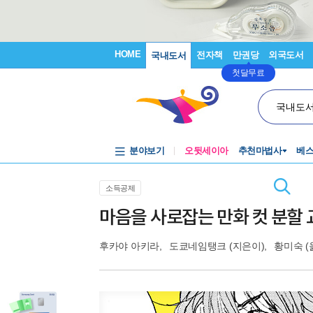
HOME
전자책
만권당
외국도서
국내도서
첫달무료
국내도
분야보기
오뒷세이아
추천마법사
베
소득공제
마음을 사로잡는 만화 컷 분할 
후카야 아키라
,
도쿄네임탱크
(지은이),
황미숙
(