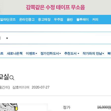
알라딘굿즈
온라인중고
중고매장
우주점
음반
블루레이
커피
서
스트
새로나온책
이벤트
정가인하도서
추천도서
작가와의 만남
북
교실
옮긴이)
삼호미디어
2020-07-27
정가
16,000