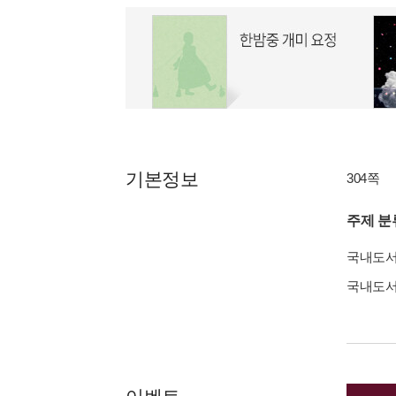
기본정보
304쪽
주제 분
국내도
국내도