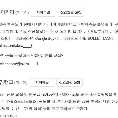
 아키라
(지은이)
저자파일
신간알림 신청
년 일본 후쿠오카 현에서 태어나 다마미술대학 그래픽학과를 졸업했다. 무대
 데뷔했다. 주요 작품으로는 《아키오기행 밸리》, 《배달부 켄》, 《춤
빔》, 《밀림소년~Jungle Boy~》, 《테츠오 THE BULLET MAN
witter.com/akira____f
<마음을 사로잡는 만화 컷 분할 교실>
twitter.com/@akira____f
임탱크
(지은이)
저자파일
신간알림 신청
리 전문 교실 및 연구실. 2015년에 만화가 고토 준페이가 설립했으며,
’, 네임(스토리보드)의 구도를 배우며 사흘 동안 32쪽 분량의 네임 완성
담할 수 있는 ‘개별 상담’ 등의 프로그램을 주관한다.
nametank.jp