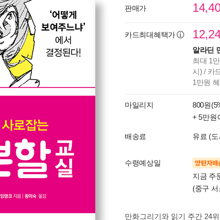
14,4
판매가
12,2
카드최대혜택가
알라딘 
최대 1만
시) / 
1만원 
마일리지
800원(5
+ 5만원
배송료
유료 (도
수령예상일
양탄자배
지금 주
(중구 서
만화그리기와 읽기 주간 24위