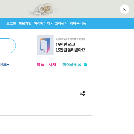
로그인
회원가입
마이페이지
고객센터
장바구니
(0)
투비컨티뉴드
창작플랫폼
펀드
북플
서재
투비컨티뉴드
원