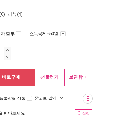
6)
리뷰(4)
자 할부
소득공제 650원
바로구매
선물하기
보관함 +
중고로 팔기
 등록알림 신청
림을 받아보세요
신청