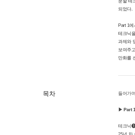
분할 테
되었다.
Part 
테크닉을
과제와 
보여주고
만화를 
목차
들어가며 
▶ Par
테크닉❶ 
25년 차