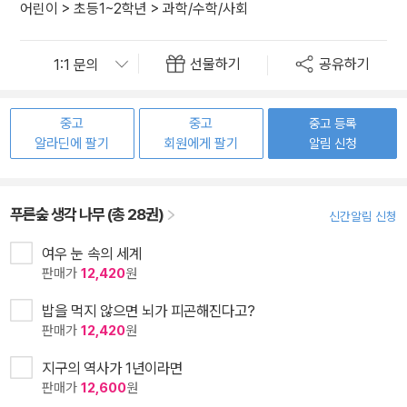
어린이
>
초등1~2학년
>
과학/수학/사회
선물하기
공유하기
중고
중고
중고 등록
알라딘에 팔기
회원에게 팔기
알림 신청
푸른숲 생각 나무 (총 28권)
신간알림 신청
여우 눈 속의 세계
판매가
12,420
원
밥을 먹지 않으면 뇌가 피곤해진다고?
판매가
12,420
원
지구의 역사가 1년이라면
판매가
12,600
원