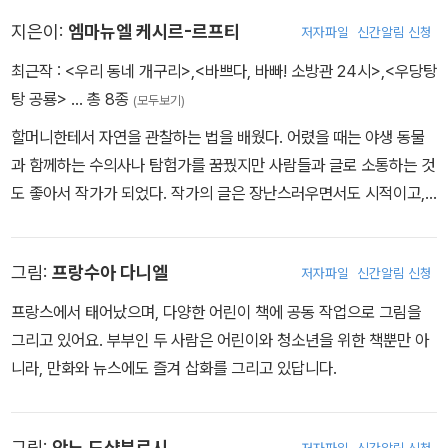
지은이:
엠마뉴엘 케시르-르프티
저자파일
신간알림 신청
최근작 :
<우리 동네 개구리>
,
<바쁘다, 바빠! 소방관 24시>
,
<우당탕
탕 공룡>
… 총 8종
(모두보기)
할머니한테서 자연을 관찰하는 법을 배웠다. 어렸을 때는 야생 동물
과 함께하는 수의사나 탐험가를 꿈꿨지만 사람들과 글로 소통하는 것
도 좋아서 작가가 되었다. 작가의 글은 장난스러우면서도 시적이고,
사실적인 내용이 풍부하다. 쓴 책으로 『꽃의 계절』 『바쁘다, 바빠! 소
방관 24시』 『나무의 자리』 등이 있다.
그림:
프랑수아 다니엘
저자파일
신간알림 신청
프랑스에서 태어났으며, 다양한 어린이 책에 공동 작업으로 그림을
그리고 있어요. 부부인 두 사람은 어린이와 청소년을 위한 책뿐만 아
니라, 만화와 뉴스에도 즐겨 삽화를 그리고 있답니다.
그림:
안느 드샹부르시