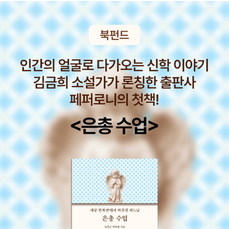
한 우리말과 문해력》, 《들꽃내음 따라 걷다가 작은책집을 보았습니
다》, 《우리말꽃》, 《쉬운 말이 평화》, 《곁말》, 《책숲마실》, 《우리말 수
수께끼 동시》, 《시골에서 살림 짓는 즐거움》, 《이오덕 마음 읽기》를
썼다. blog.naver.com/hbooklove