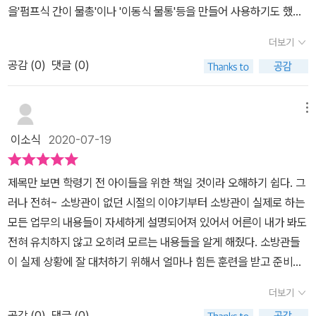
을'펌프식 간이 물총'이나 '이동식 물통'등을 만들어 사용하기도 했지
짚어줘서 우리나라의 상황에 맞게 이해할 수 있었고요.​​​​도심 속 화재
만많이 번거로왔지요.건물이 점점 높이 올라가면서 더 강력한 소방펌
부터 산불 화재는 물론, 장소를 가리지 않고 위험에 처한 사람들을 위
더보기
프가 필요했답니다.그래서 증기의 힘으로 물줄기를 쏘는 증기 펌프
해 달려가는 소방관!소방차 종류, 소방 장비, 소방서 등 '소방'에 대한
공감 (
0
)
댓글 (0)
와 소방 수레에 모터를 단 소방차가 발명되었데요.뭐니 뭐니 해도 안
모든 정보를 들여다면서덕분에 그 분들이 하시는 여러가지 일들을 자
전이 최고!소방관은 불을 끄는 것 말고도 하는 일이 엄청 많아요위
세하게 알아가고, 잘 몰랐던 사실들 또한 알게 되는 유익한 시간이었
급 상황에서 시민들이 스스로 안전을지키고 간단히 응급 처치
메뉴
네요. ​모든 직업이 다 귀하지만, 소방관은 정말 세상에서 가장 큰 영웅
를 할 수 있도륵 교육하는 것도 주요 업무 중 하나예요소방서예서
같아요.자칫 본인의 생명을 잃을 수도 있고, 구조 과정에서 오는 후유
이소식
2020-07-19
는 소방관들이 훈련을 하고각종 장비와 소방차를 정비하는 곳이에요
증 또한 상당하다고 들었거든요.언제 어디에서 일어날지 모를 재난에
출동 명령이 떨이질때까지 대기하는곳이기도 하지요따르릉따르릉 화
대비해 출동하지 않는 그 순간에도바쁘게 움직이는 소방관들을 위해
제목만 보면 학령기 전 아이들을 위한 책일 것이라 오해하기 쉽다. 그
재 신고가 접수되었어요소방서에 출동 사이렌과 안내 방송이 울려 퍼
우리가 할 수 있는 일은 무엇이 있을지도 곰곰히 생각해봤어요.화재
러나 전혀~ 소방관이 없던 시절의 이야기부터 소방관이 실제로 하는
지고대기중이던 소방관들이 곧장 출동 하지요실물사진이 함께 있
는 자연재해로 생기기도 하지만, 사람들의 안일한 의식과 행동으로도
모든 업무의 내용들이 자세하게 설명되어져 있어서 어른이 내가 봐도
어 현장에 있는 듯한 실감이 느껴진다.소방관이 없던 과거의 화재 진
일어날 수 있기에우리 모두가 일상생활에서 연대의식을 갖고 행동,
전혀 유치하지 않고 오히려 모르는 내용들을 알게 해줬다. 소방관들
압방법,그리고 현재의 다양한 소방차와 도구들이 나온다.상황에 따
실천하면 좋겠어요.더불어 소방관 분들의 국가직 전환이 이루어진 것
이 실제 상황에 잘 대처하기 위해서 얼마나 힘든 훈련을 받고 준비하
라 사용되는 많은 소방차,환경에 따라 사용되는 여러 소방차와 도구
처럼 앞으로도 좋은 시스템이 많이 도입되기를 바래요.지금도 밤낮으
는 지 배우고 소방차의 내부 모습도 사진으로 볼 수 있었고, 일반 시민
들'하늘에서, 땅에서, 바다에서 모든 생명을 구조하는 소방관들의 모
더보기
로 우리의 안전을 위해 일해주시는 고마운 소방관 아저씨들에게감사
들에게 응급 처치 교육까지 하는 일들을 하고 있음을 알게 되었다.소
습에 아이들이랑 열심히 읽고존경하고 우리 곁에서 없어서는 안
의 마음을​ 전해봅니다.​​​^ㅡ^
공감 (
0
)
댓글 (0)