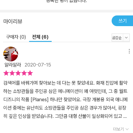
등록된 평이 없습니다.
요. 필기시험과 체력 테스트, 면접을 통과해야 하지만, 고등학교를 졸
업한 사람이라면 누구든 지원할 수 있지요. 만약 대학교에서 소방 관
련 학과를 졸업했다면 특별 채용을 노려 볼 수도 있고요. 소방 시험에
쓰기
마이리뷰
는 누구든 응시할 수 있지만, 소방관이 되려면 꼭 필요한 것들이 있어
요. 소방관의 주된 업무는 뭐니 뭐니 해도 불을 끄는 일이겠지요? 그
구매자 (0)
전체 (6)
런데 화재 현장은 엄청나게 다양해요. 불이 난 현장의 상황은 어떤지,
불길이 어떻게 시작되었는지에 따라서 대처 방법도 달라야 해요. 즉,
메뉴
화재 현장에 출동했을 때 상황을 파악하고 대처하는 빠른 판단력이
얄라알라
2020-07-15
필요하답니다. 또, 뜨거운 불길과 연기가 가득한 화재 현장에 들어가
려면 용기와 담력도 갖춰야 하고요. 무엇보다도 인명을 구조하는 일
검색어를 바꿔가며 찾아보는 데 다는 못 찾았네요. 화재 진압에 활약
이 최우선이기 때문에, 사람을 구해 옮길 수 있는 튼튼한 체력이 뒷받
하는 소방관들을 주인공 삼은 에니메이션이 꽤 여럿인데, 그 중 월트
침되어야 한답니다. 출동하지 않는 시간에도 쉴 틈은 없어요. 소방관
디즈니의 작품 [Planes] 하나만 찾았어요. 극장 개봉용 외국 애니메
에게는 자신을 단련하는 꾸준한 훈련이 필수거든요. 출동했을 때 빠
이션 중에는 유난히도 소방관들을 주인공 삼은 경우가 많아서, 굉장
르게 움직이려면 소방 장비를 점검하고 작동하는 연습을 꾸준히 해야
히 깊은 인상을 받았습니다. 그만큼 대형 산불이 일상화되어 있고 소
하지요. 체력 단련, 길 찾기 훈련, 산악 구조 훈련이나 레펠 훈련 등 다
방관들의 헌신에 대한 일반의 인식도 높다는 증거겠지요? 일반인 역
양한 출동 상황을 대비하는 특수 훈련도 진행하고요. 각종 캠페인과
더보기
시 단지 막연히 소방관에게 감사하는 데서 나아가, 소방관이 구체적