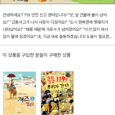
안녕하세요? 119 안전 신고 센터입니다! "앗, 앞 건물에 불이 났어
요!" "교통사고가 나서 사람이 다쳤어요!" "도시 한복판에 멧돼지가
나타났어요!" "태풍 때문에 가로수가 넘어졌어요!" "비가 많이 와서
집이 물에 잠겼어요!" 네, 지금 바로 출동하겠습니다! 도움이 필요한
곳이라면 어디든 갑니다. 동에 번쩍, 서에 번쩍! 바빠도 너무 바쁜 소
방관의 하루를 만나 보아요! 이 책의 특징 애앵애앵- 긴급 출동이다!
이 상품을 구입한 분들이 구매한 상품
우리의 안전한 24시간을 지키는 소방관의 하루 2019년 4월, 강원도
고성군의 전봇대에서 시작된 작은 불꽃이 강풍을 타고 산간 지역으로
크게 번졌어요. 이로 인해 총 13명의 사상자가 생겼고, 고성군과 속초
군에 걸쳐 축구장 약 740개 크기의 산림이 불타 버렸지요. 그리고 1
년 후, 어마어마했던 피해가 채 복구되기도 전에 멀지 않은 곳에서 다
시 산불이 일어났어요. 이때는 축구장 110여 개만큼의 산림이 사라졌
답니다. 산등성이를 타고 시내로까지 번진 무시무시한 불길 때문에
근처에 사는 1만여 명의 사람들이 모두 대피했지만, 거꾸로 불을 향해