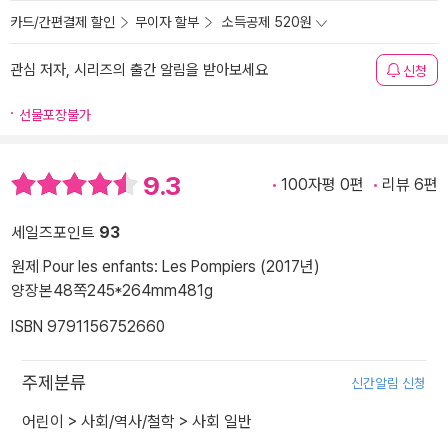
카드/간편결제 할인
무이자 할부
소득공제 520원
관심 저자, 시리즈의 출간 알림을 받아보세요
신청
선물포장불가
9.3
100자평 0편
리뷰 6편
세일즈포인트
93
원제 Pour les enfants: Les Pompiers (2017년)
양장본
48쪽
245*264mm
481g
ISBN 9791156752660
주제분류
신간알림 신청
어린이
>
사회/역사/철학
>
사회 일반