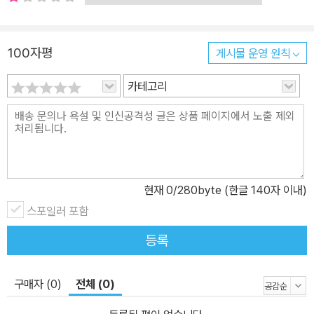
라, 매년 건조하고 바람이 강해지는 봄철이면 산불을 조심하자는 캠
페인을 진행해요. 좁은 골목, 불법 주?정차 문제로 출동에 방해가 되
지 않도록 ‘소방차 길 터주기’ 운동도 정기적으로 시행하고요. 소방관
100자평
게시물 운영 원칙
의 업무가 궁금한 어린이들을 위해 소방 체험을 실시하기도 하지요.
즉, 오늘날 우리는 소방관 덕분에 여러 재난 상황에 경각심을 갖게 되
카테고리
었고, 이를 예방하는 방법과 사고가 났을 때 대처할 수 있는 방법도 배
울 수 있게 된 셈이에요. 이 책 속에는 소방관들이 하는 수많은 일들이
빼곡하게 담겨 있어요. 도시 화재, 산림 화재, 교통사고, 긴급 구조, 지
진과 홍수 등 다양한 재난 현장에 따라 달라지는 소방관들의 다양한
대처 방법은 물론, 쉽게 들어가 볼 수 없는 소방관 안의 모습도 함께
현재
0
/280byte (한글 140자 이내)
보여 주고 있지요. 평온해 보이는 소방서 안에서 얼마나 많은 사람들
스포일러 포함
이 바쁘게 움직이고 있는지 확인할 수 있을 거예요. “우리의 책임감은
두려움보다 훨씬 세!” 세상에서 가장 큰 영웅, 소방관이 갖춰야 하는
등록
모든 것 어릴 적, 누구라도 한 번쯤은 빨간 소방차를 보면서 소방관이
되는 꿈을 가져 봤을 거예요. 소방관이 되려면 어떻게 해야 할까요?
구매자 (0)
전체 (0)
우리나라에서는 일 년에 한 번씩 소방관 채용 시험을 실시하고 있어