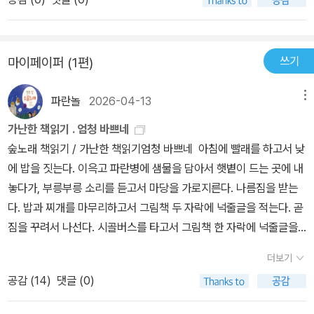
방관이 되고 싶었던 우리 아들은... 실제로 책을 접하며 많은 지식을
될 분들입니다안녕하세요? 119 안전 신고 센터입니다!"앗, 앞 건물
습득하고는.... 소방관은 너무 어려운 직업이라며 ㅋㅋㅋㅋㅋㅋㅋ글
에 불이 났어요!""교통사고가 나서 사람이 다쳤어요!""도시 한복판
과 그림 모두 프랑스 작가의 그림책이라 사진에 나오는 인물들이 모
에 멧돼지가 나타났어요!""태풍 때문에 가로수가 넘어졌어요!""비
쓰기
마이페이퍼 (1편)
두 외!쿡!인!그래도 곳곳에 한국의 소방관과 소방차, 사고 현장의 사진
가 많이 와서 집이 물에 잠겼어요!"네, 지금 바로 출동하겠습니다!도
들을 실어 주셔서 아이들이 좀 더 현실적으로 받아들일 수 있도록 해
움이 필요한 곳이라면 어디든 갑니다.동에 번쩍, 서에 번쩍!바빠도 너
파란놀
2026-04-13
메뉴
주셔서 더욱 좋았다.그리고 책 맨 뒤 Photo Credits를 보면 책에 수
무 바쁜 소방관의 하루를 만나 보았어요이처럼 소방관이 되려면 필요
록된 사진들의 출처를 알 수 있어서 내용을 이해하는 데 도움이 되었
가난한 책읽기 . 엄청 바쁘네
한 것도, 갖춰야 할 것도 정말 많아요. 사람을 구한다는 것은 그만
다.소방관을 꿈꾸는 아이라면 꼭 읽으면 유익할 것 같다.우리 아이처
숲노래 책읽기 / 가난한 책읽기엄청 바쁘네 아침에 빨래를 하고서 낮
큼 귀하고, 누구도 선뜻 대신할 수 없는 일이기 때문이겠지요? 이 책
럼 꿈을 잃지는 말기를 바라며 ㅋㅋㅋ
에 밥을 짓는다. 이윽고 파란병에 샘물을 담아서 햇볕이 드는 곳에 내
을 통해 위험한 재난 현장, 고단한 훈련 과정, 생명을 책임진다는 부담
놓다가, 부릉부릉 소리를 듣고서 마당을 가로지른다. 나름짐을 받는
감과 싸우고 있는 소방관들의 하루를 오롯이 만나 보세요. 그러면 알
다. 밥과 찌개를 마무리하고서 그림책 두 자락에 넉줄글을 적는다. 곧
게 될 거예요. 우리 집 근처에 세상에서 가장 큰 영웅들이 늘 함께하
짐을 꾸려서 나선다. 시골버스를 타고서 그림책 한 자락에 넉줄글을
고 있다는 사실을요!
마저 적는다. 인천 이웃님한테 띄울 책에는 노래꽃을 따로 옮겨적어
더보기
서 담는다. 바람처럼 부엌일과 여러 일을 나란히 하는 모습을 보던 곁
공감 (
14
)
댓글 (0)
님은 “엄청 바쁘네” 하고 한마디하더니 밥찌꺼기를 마당으로 내놓는
다. 나는 오늘뿐 아니라 언제나 틀림없이 신나게 움직여서 차리고 펴