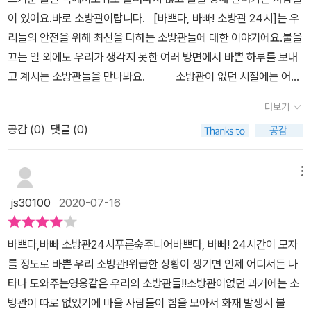
직업동화 바쁘다, 바빠! 소방관 24시 ​
궁금해진다.아무래도 전문교육을 배우는 것이 좀 더 안전할 텐데말이
이 있어요.바로 소방관이랍니다.​​ ​ ​​[바쁘다, 바빠! 소방관 24시]는 우
다.사고보험은? 월급은 주나?말 그대로 자원봉사자로 하는 것이나
리들의 안전을 위해 최선을 다하는 소방관들에 대한 이야기에요.불을
월급은 없을수도 있겠다. ㅠㅠ 길을 가다가 빨간 소방차가 지나가면
끄는 일 외에도 우리가 생각지 못한 여러 방면에서 바쁜 하루를 보내
너무나 좋아한다.'불이 나면 119'하고 큰 소리로 말한다. 책을 읽다가
고 계시는 소방관들을 만나봐요.​​ ​ 소방관이 없던 시절에는 어떻
벌떡 일어나 불이나면 대피하는 행동요령을 시범보였다. 손으로 입과
게 불을 껐을까요?옛날에는 건물 대부분이 불에 잘 타는 짚과 나무로
더보기
코를 막고 허리를 숙여 재빨리 밖으로 나온다.오예! 어린이집에서 배
지어져 불이 나면 순식간에 번졌어요.경보 시스템도 없어서 종을 치
운 보람이 있다. ^^ 이렇게 하루 24시가 바쁜 소방관들에게 장난전화
공감 (
0
)
댓글 (0)
거나 소리를 크게 지르는 게 다였지요.소방관이 따로 없었기 때문에
가 많이 걸려와업무가 방해되고 다른 급한 상황에 늦어지는 경우가
불이 나면 마을 사람들이 모두 나서 힘을 합쳐야 했어요.그 옛날에 비
생긴다.심심하다고 장난전화하는 것은 절대 절대 하지 않기!!화재가
하면 지금은 소방관이 있어 우리의 안전과 편의까지 봐주시니 정말
메뉴
발생하기 전 미리미리 조심하기!!!소방안전교육, 소방대피훈련은 꼭
감사할 따름이에요.​​​소방관은 불을 끄는 것 말고도 하는 일이 정말 많
js30100
2020-07-16
꼭 기억하기!!!24시간 애쓰시는 소방관에게 감사의 마음 갖기!!!
은데아이들과 책을 통해 소방관이 하는 일을 하나하나 살펴보면서 많
은 일에 놀랐어요.안전사고를 대비한 모의 훈련부터 다양한 구조 훈
바쁘다,바빠 소방관24시푸른숲주니어바쁘다, 바빠! 24시간이 모자
련 등아이들이 보기만 해도 너무 어지럽고 무서울 것 같다는 그 곳을
를 정도로 바쁜 우리 소방관!위급한 상황이 생기면 언제 어디서든 나
소방관들은 모두 극복하기 위해 노력하는걸요.​실사로 자세하게 살펴
타나 도와주는영웅같은 우리의 소방관들!!소방관이없던 과거에는 소
보면서 더 생동감 넘치고, 이해하기 쉬웠던 것 같아요.외국책이다보
방관이 따로 없었기에 마을 사람들이 힘을 모아서 화재 발생시 불
니 우리나라의 소방과는 조금 다른 부분도 있는데그러한 부분은 따로