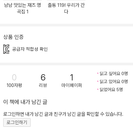
달려가야 했던 사람들이 있었어요. 바로 소방관이랍니다. 2019년에
냠냠 맛있는 재즈 명
출동 119! 우리가 간
는 산불을 끄기 위해 소방차 820여 대와 소방 헬기 50여 대가 강원
곡집 1
다
도로 달려갔고, 2020년에는 1,800여 명의 소방관이 출동했지요. 지
원 요청을 받은 전국의 소방관들이 강원도로 향하는 고속도로 광경이
보도되면서 많은 사람들에게 깊은 감동과 뭉클함을 안겨 주기도 했어
상품 인증
요. 《바쁘다, 바빠! 소방관 24시》에는 이처럼 우리들의 안전을 책임
공급자 적합성 확인
지는 소방관들에 대한 이야기가 담겨 있어요. 온갖 사고 현장으로 출
동하는 소방관을 뒤따라가며 소방관이 하는 일을 꼼꼼히 살피고, 소
방관이 받는 훈련이나 소방관이 되기 위해서 무엇이 필요한지 알아보
읽고 싶어요 0명
0
6
1
고 있지요. 또한 간단한 역사에서 시작해 불이 났을 때 출동하는 다양
읽고 있어요 0명
한 소방차, 화재 진압과 구조를 위한 소방 장비, 이를 관리하는 소방서
100자평
리뷰
마이페이퍼
읽었어요 5명
의 내부, 그리고 각종 재난 현장의 모습까지 ‘소방’에 대한 모든 정보
를 한눈에 들여다볼 수 있답니다. 소방관이 불만 끄는 게 아니라고
이 책에 내가 남긴 글
요? 바쁘다, 바빠! 몸이 열 개라도 모자란 소방관의 일, 일, 일! 집이나
로그인하면 내가 남긴 글과 친구가 남긴 글을 확인할 수 있습니다.
건물에 불이 났을 때, 교통사고가 나서 다친 사람이 생겼을 때, 길을
로그인하기
가던 사람이 갑자기 쓰러졌을 때, 민가로 내려와 논밭을 헤집고 다니