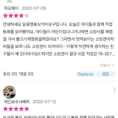
검, 소방주차공간확보,소방훈련을 하기도 한다.언제 어느 상황에서
비를 손질하고 출동을 위한 만반의 태세를 갖춰 놓는지를 이 책은 자
자오웨이
2020-07-09
불시에 일어날지 모르는 사고에 대비하기 위해남녀노소 항상 조심하
세히 보여줍니다. 또한 단순히 도심 혹은 산과 바다 등 각 영역에서의
고 대비하고 있다. 실물사진이 함께 있어 현장에 있는 듯한 실감이
'화재진압'이라는 임무뿐 아니라, 교통사고 수습 119 구조와 응급처
안녕하세요 달콤한몽상가비상구입니다. 오늘은 아이들과 함께 직업
느껴진다.소방관이 없던 과거의 화재 진압방법, 그리고 현재의 다양
치, 바다와 공항에서의 구조활동 등 많은 영역에서 소방관이 늘 활약
동화를 읽어봤어요. 아이들이 어린이집다니거나하면 소방서를 체험
한 소방차와 도구들이 나온다.상황에 따라 사용되는 많은 소방차,환
중임을 알려줍니다. 실은 저도 재난이나 위기 상황에 대해 평소 많은
을 가서 불끄기체험등을하잖아요? 그러면서 멋져보이는 소방관아저
경에 따라 사용되는 여러 소방차와 도구들'하늘에서, 땅에서, 바다에
생각을 해보지 않았기에, 덕분에 배웠답니다. [바쁘다 바빠! 소방관
씨들을 보며 나도 소방관이 되어야지~ 이렇게 막연하게 생각하는 친
서 모든 생명을 구조하는 소방관들의 모습에 넋을 잃고 봤다. 소방관
24시]가 비록 어린이 그림책이지만, 읽으면서 새로 많이 배웠어요.
구들이 꽤 있더라구요!! 하지만 소방관이 결코 쉬운 직업은 아니죠?
들은 쉬는 시간에도 운동을 하며 체력을 기르고,교대근무를 하며 24
이 사회가 보이지 않는 곳에서 헌신하시는 분들 덕분에 잘 유지되고
그래서 함께 읽어본 바쁘다, 바빠! 소방관 24시 바쁘다, 바빠! 소방관
시간 우리의 안전을 책임지고 있다. 크고 작은 인재, 누구도 막을 수
더보기
작동한다는 걸, 물론 머리로는 알지만 구체적으로 파악하면서 감사의
24시 현재의 소방서와 소방관이 하는일뿐만아니라 과거의 모습들도
없는 자연재해가 일어나면제일 먼저 앞장서서 마지막 한명까지 도움
마음을 가질 기회는 많지 않았거든요. 어린이들도 마찬가지로, 단순
공감 (
0
)
댓글 (0)
보여줘요. 아무래도 과거의 집들은 나무등으로 많이 지어져있어서 더
이 필요한 이들을 도와준다.건물이 무너지고 사람이 쉽게 찾을 수 없
히 '삐뽀삐뽀' 말 놀이하거나 직업체험 기관에서의 일회적 체험하는
더욱 화재에 노출이 많이 되었을것 같아요 다같이 줄을 서서 물양동
는 경우 탐지견이 많은 역할을 해준다. 또한 다른 나라의 소방관도
수준을 넘어, 꼭 한번 제대로 소방관의 24시를 따라가며 이분들의 헌
이를 날라서 불을 끄는 모습들이 정말 인상적이네요 ^^ 우리가 생각
메뉴
비교해 볼 수 있었다.모든 나라에는 소방서와 소방관이 존재한다고
신을 배워볼 필요가 있겠네요. 어른이 되어서도 어린이 책에서 많은
했던 부분보다 소방관들이 하는 일들이 정말 많더라구요 다방면으로
생각했는데칠레에는 소방관이 따로 없고 자원봉사자들이 일을 하다
레인보우샤베트
2020-07-12
걸 다시 배운다니, 새로 자라는 느낌입니다.
고생하시고 시민들의 안전을 위해 노력해주시는 소방관들분들의 노
가화재가 나면 곧장 현장으로 달려간다고 한다.위험한 일을 자처해
고에 박수를 보냅니다 짝짝짝~~ 아이들과 함께 읽어본 재미있었던
한다는 것은 보통 용기가 필요한게 아니다.왜? 전문소방관이 없는지
뜨거운 불길 속에서도뒤로 물러나지 않고 불을 향해 달려가는 사람들