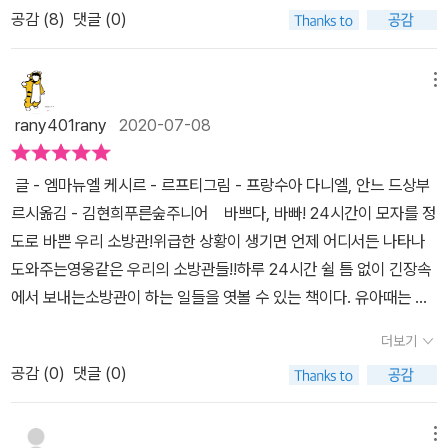
견학 프로그램, 도심 곳곳의 소방 시설물도 관리해야 한답니다. 해야
공감 (
8
)
댓글 (0)
으로 어떤 일을 수행하며 왜 이분들의 노고가 우리 사회를 잘 유지하
할 일이 너무 많아서 24시간이 모자랄 것 같다고요? 그러니 소방관
는 데 절대적으로 중요한지 이해할 필요가 있겠습니다.이런 의미에서
을 꿈꾼다면 ‘부지런함’과 ‘성실함’도 꼭 갖춰야 할 자질 중 하나예요.
[바쁘다 바빠! 소방관 24시]를 권해봅니다. 사실 제목이 조금 '유
이처럼 소방관이 되려면 필요한 것도, 갖춰야 할 것도 정말 많아요. 사
메뉴
아'스러워서 꼬마용 그림책인줄 알았습니다. '삐뽀삐뽀' 의성어 곁들
람을 구한다는 것은 그만큼 귀하고, 누구도 선뜻 대신할 수 없는 일이
rany401rany
2020-07-08
인 꼬마용 문장과 어른이라면 상식으로 아는 기본적 내용만 담고 있
기 때문이겠지요? 이 책을 통해 위험한 재난 현장, 고단한 훈련 과정,
을 줄 알았어요. 그런데 막상 읽어보니, 어른인 저도 잘 몰랐던 내용이
생명을 책임진다는 부담감과 싸우고 있는 소방관들의 하루를 오롯이
글 - 엠마뉴엘 케시르 - 르프티그림 - 프랑수아 다니엘, 안느 드상부
가득하고 실사 사진 곁들인 편집이 훌륭합니다. 초등고학년에게도 충
만나 보세요. 그러면 알게 될 거예요. 우리 집 근처에 세상에서 가장
르시옮김 - 김현희푸른숲주니어 바쁘다, 바빠! 24시간이 모자를 정
분히 권할 지식 그림책이라는 인상을 받았습니다. *이 책은 소방관이
큰 영웅들이 늘 함께하고 있다는 사실을요!
도로 바쁜 우리 소방관!위급한 상황이 생기면 언제 어디서든 나타나
없던 시절의 화재 진압 방식을 소개하며 시작합니다. 화재 경보가 없
도와주는영웅같은 우리의 소방관들!!하루 24시간 쉴 틈 없이 긴장속
으니, 종을 치거나 소리를 질러 화재발생소식을 공유하고 펌프식 물
에서 보내는소방관이 하는 일들을 엿볼 수 있는 책이다. 유아때는 소
총으로 불을 끄기도 했다네요. 따로 소방관이 없다보니 온 마을사람
방안전교육, 소방대피훈련도 하고 소방서 견학도 간다.빨간색은 위험
이 합심해 불을 껐겠지요. 이 모든 일을 오늘날엔 소방관이 전문적으
더보기
을 알리는 신호이며 눈에 띄는 색으로위급한 상황을 빨리 해결해야
로 효율적으로 효과적으로 해냅니다. [바쁘다 바빠! 소방관 24시]는
공감 (
0
)
댓글 (0)
하는 소방관에게 딱 어울리는 색이다.빨간 소방차를 보고 눈이 휘둥
그 구체적 내용을 실사 사진과 일러스트레이션을 교차해가며 소개합
그래지는 아이들의 눈엔영웅을 바라보는 감동이 담겨있다. 초등학교
니다. 예를 들어, 소방관이 위기 순간 그 어렵고도 위험한 임무를 수행
에서도 소방대피 훈련을 한다.우리가 사는 아파트에서도 소화기 점
메뉴
하기 위해 평소에도 얼마나 치열하게 모의훈련을 하는지, 틈틈히 장