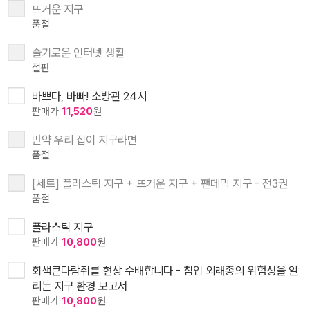
뜨거운 지구
품절
슬기로운 인터넷 생활
절판
바쁘다, 바빠! 소방관 24시
판매가
11,520
원
만약 우리 집이 지구라면
품절
[세트] 플라스틱 지구 + 뜨거운 지구 + 팬데믹 지구 - 전3권
품절
플라스틱 지구
판매가
10,800
원
회색큰다람쥐를 현상 수배합니다 - 침입 외래종의 위험성을 알
리는 지구 환경 보고서
판매가
10,800
원