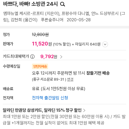
바쁘다, 바빠! 소방관 24시
엠마뉴엘 케시르-르프티
(지은이),
프랑수아 다니엘
,
안느 드샹부르시
(그
림),
김현희
(옮긴이)
푸른숲주니어
2020-05-28
정가
12,800원
11,520
판매가
원
(10% 할인) +
마일리지 640원
9,792
카드최대혜택가
원
수령예상일
양탄자배송
오후 12시까지 주문하면 밤 11시
잠들기전 배송
(중구 서소문로 89-31 )
변경
배송료
유료 (도서 1만5천원 이상 무료)
전자책
전자책 출간알림 신청
알라딘 만권당 삼성카드, 알라딘 15% 청구 할인
최대 1만원 또는 2만원 할인(전월 30만원 또는 60만원 이용 시) / 카드 발
급월 +1개월까지는 전월 실적이 없어도 최대 1만원 혜택 제공