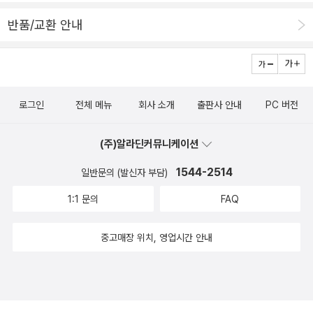
고 마무르기는 하지. 그러나 온일을 하면서 눈썹이 휘날리더라도 바
반품/교환 안내
쁘다고는 여기지 않는다. 때를 살펴서 할 만큼 할 뿐이다. 집안일을
하는 누구나 알 테지. 집에서 종종거리며 하루를 보내어도 허벌나게
걷는다. 이른바 ‘두골∼석골(20000∼30000)’ 걸음을 가볍게 딛는
다. 굳이 밖에서 뛰거나 달리거나 걸을 까닭이 없다. 누구나 그저 집에
로그인
전체 메뉴
회사 소개
출판사 안내
PC 버전
서 기쁘게 일하고 살림하면 넉넉하다. 어린씨는 뛰놀다가 심부름을
하기에 몸마음을 튼튼히 건사한다. 푸름이는 집일과 집살림을 제법
(주)알라딘커뮤니케이션
나눠맡으며 몸마음을 고루 가꾸며 어질게 철든다. 웃으며 일하면 팔
다리와 손발이 야물고 마음이 여문다. 노래하며 살림하면 콧노래가
1544-2514
일반문의 (발신자 부담)
흐르고 휘파람이 피어난다. 춤추며 아이랑 놀면 머리카락이 나풀대면
1:1 문의
FAQ
서 나비가 우리 곁을 빙그르르 돈다. 그렇지만 이제 온나라에서 웃음
노래춤이 바로 집부터 사라지고 마을에서 웃음노래춤을 팽개치는 터
중고매장 위치, 영업시간 안내
라, 나라가 어긋나고 흔들리고 무너진다고 느낀다. 집을 돌보고 아낄
적에 누구나 잠을 깨고서 일어날 텐데. 2026.3.31.ㅍㄹㄴ글 : 숲노래·
파란놀(최종규). 낱말책을 쓴다. 《열두 달 소꿉노래》, 《풀꽃나무 들숲
노래 동시 따라쓰기》, 《새로 쓰는 말밑 꾸러미 사전》, 《미래세대를 위