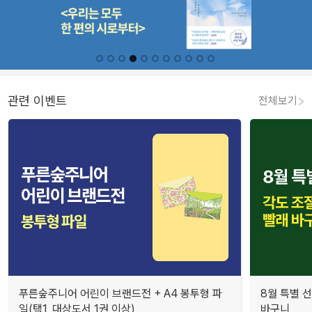
관련 이벤트
전체보기
푸른숲주니어 어린이 브랜드전 + A4 봉투형 파
8월 특별 선
일(택1, 대상도서 1권 이상)
바구니