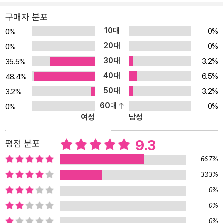
는 멧돼지를 봤을 때……. 우리는 무엇을 먼저 할까요? 아마 대부분 1
19에 전화하는 걸 떠올릴 거예요. ‘긴급 구조 119’라는 말처럼, 생명
구매자 분포
과 일상에 위협이 닥쳤을 때 우리는 자동적으로 119에 구조 요청을
10대
0%
0%
하곤 해요. 그리고 전화를 받고 출동해 사람들을 위험으로부터 구하
20대
0%
0%
는 분들을 통틀어 ‘소방관’이라고 부른답니다. 지난 한 해 동안 119로
30대
3.2%
35.5%
온 신고 전화는 약 1,150만 건 정도였다고 해요. 1분마다 22번, 3초마
40대
6.5%
48.4%
다 한 번씩 전화가 울린 꼴이지요. 가장 많은 요청은 물론, 화재 및 구
50대
3.2%
3.2%
조와 구급 신고였답니다. 사실 예전에는 소방관의 업무가 단어 뜻 그
60대
0%
0%
대로 ‘불을 끄고 예방하는 일’ 뿐이었어요. 소방 활동에 대한 최초의
여성
남성
기록이 담긴 삼국 시대부터 ‘소방’이라는 단어가 만들어진 19세기 말
까지도 그랬다고 해요. 하지만 지금은 달라요. 화재 현장으로 출동해
9.3
평점 분포
불을 끄는 것은 물론, 화재가 발생하지 않도록 미리 대비하기, 안전 교
66.7%
육 실시하기, 다치거나 아픈 사람 구조하기 등 각종 재난 상황에 대처
33.3%
하고 구조하는 책임을 맡고 있지요. 작년에 울린 신고 전화에는 실제
0%
로 재난 사고가 발생한 경우도 있지만, 허술한 설비나 사고가 일어날
0%
것 같은 상황을 미리 알리는 예방 목적의 신고도 많았어요. 뿐만 아니
0%