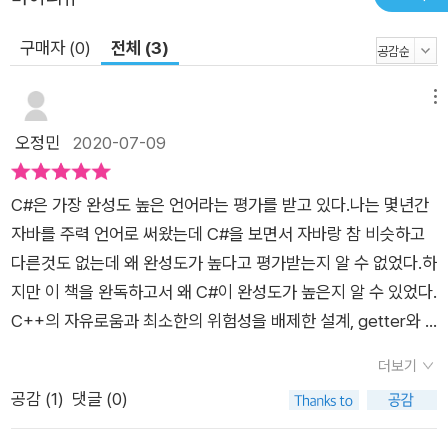
구매자 (0)
전체 (3)
메뉴
오정민
2020-07-09
C#은 가장 완성도 높은 언어라는 평가를 받고 있다.나는 몇년간
자바를 주력 언어로 써왔는데 C#을 보면서 자바랑 참 비슷하고
다른것도 없는데 왜 완성도가 높다고 평가받는지 알 수 없었다.하
지만 이 책을 완독하고서 왜 C#이 완성도가 높은지 알 수 있었다.
C++의 자유로움과 최소한의 위험성을 배제한 설계, getter와 s
etter등 필요 없는 함수를 안써도 되는 컴팩드함.그리고 비동기
더보기
와 정말 모든것을 언어의 모든 기능을 짬뽕시킨것 같지만 이건 단
공감 (
1
)
댓글 (0)
순한 짬뽕이 아니라 뷔페라는고 생각될 정도로 멋지게 설계되었
다.몇 십년간 아름답게 진화한 C#의 모든 문법을 하나의 책에 다