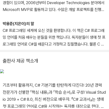
경험이 있으며, 2006년부터 Developer Technologies 분야에서
Microsoft MVP로 활동하고 있다. 수많은 개발 프로젝트를 진행하
며 하와소(hawaso.com) 회사의 대표로 소프트웨어 개발과 강의를
병행한다. TechDays, WebCamp 등 다양한 기술 세미나에서 스피
박용준(지은이)의 말
커로 활동하며, 여러 권의 책을 집필하고 번역에 참여했다. Taeyo.N
C# 프로그래밍 세계에 오신 것을 환영합니다. 이 책은 C# 프로그래
ET과 ASP.NET Korea 커뮤니티에서 운영진으로 활동하고 있다.
밍 언어를 처음 배우는 분들을 위한 책입니다. 독자분들이 생애 첫 프
로그래밍 언어로 C#을 배운다고 가정하고 집필했습니다. 물론 C 언
어, 자바, 파이썬 등 다른 프로그래밍 언어 경험이 있어도 좋습니다.
이 책은 응용 프로그래머를 위한 C# 입문서로, C#을 사용하여 게임,
출판사 제공 책소개
웹, 모바일, 데스크톱(Windows Forms, WPF, ASP.NET Web F
orms, ASP.NET Core, Unity, Azure Functions) 등을 개발할 때
필요한 C# 기초 문법을 익히고 기본기를 탄탄하게 다지는 것이 목적
입니다.
기초부터 활용까지, C# 기본기를 탄탄하게 다진다! 20년 경력
따라서 책 전체를 물 흐르듯 볼 수 있도록 입문자에게 꼭 필요한 내용
전문가가 선별한 「핵심 내용」과 「학습 순서」로 구성! Visual Stud
을 최대한 간결하고 이해하기 쉽게 정리하고, 600개가 넘는 코드 조
io 2019 + C# 8.0, 최신 버전으로 배우자. 『C# 교과서』는 생애
각과 실습 예제로 직접 실습하며 실력을 향상시킬 수 있게 하고자 노
첫 프로그래밍 언어로 C#을 시작하는 독자를 대상으로 한다. 특