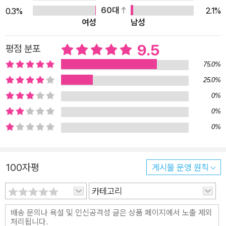
있는 방법이다. Microsoft MVP이자 C#을 20년 이상 사용하고
지 하면 더 깁니다. 모쪼록 이 책이 최신 응용 프로그램 제작 기술인
60대
2.1%
0.3%
강의해온 저자의 경험을 바탕으로 입문자에게 필요한 내용을 선
C#의 전반적인 내용을 이해하는 데 많은 도움이 되었으면 합니다. 필
여성
남성
별해 담았다. 놓치는 내용 없이 살펴보고, 자주 사용하는 중요한
자 블로그인 닷넷 코리아(https://www.dotnetkorea.com)에서
개념은 집중해서 학습하자. 다음으로 나아갈 수 있는 힘을 기르자
9.5
평점 분포
책에서 다루지 못했거나 변경된 부분에 대한 가이드, 일부 책 내용의
C#은 윈도, 웹, 클라우드, 모바일, 게임(유니티), IoT 등 많은 분
동영상 강의와 온라인 실시간 강의(블로그 공지)를 추가로 제공할 예
75.0%
야에서 활용된다. 이때 필요한 건 얼마나 많이 아는지보다 얼마나
정입니다.
25.0%
제대로 아는지 여부일 것이다. 도해 100개로 동작 원리를 이해하
0%
고, 600개가 넘는 코드 조각과 예제로 반복하여 실습하면서 기본
0%
기를 탄탄하게 다질 수 있다. 최신 버전으로 배우자 C#은 마이크
0%
로소프트에서 개발한 개체 지향 프로그래밍 언어로, 1.0 버전부
터 8.0 버전까지 오랜 기간 발전해왔다. 5.0 버전까지는 버전마
다 변화가 많았지만, 6.0 버전부터는 작지만 개발자에게 도움이
100자평
게시물 운영 원칙
되는 기능을 추가하는 방식으로 업데이트되고 있다. C#이 처음
카테고리
이라면 최신 버전으로 시작하자. [유튜브 동영상 강의 구독신청
URL] 연결링크> http://bit.ly/csharp-master