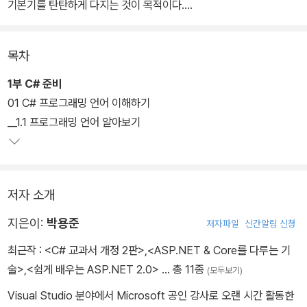
기본기를 탄탄하게 다지는 것이 목적이다.
Microsoft MVP이자 20년 경력의 개발/강의 전문가인 저자가 선별
목차
한 ‘핵심 내용’과 ‘학습 순서’로 설명한다. 또한, 600개가 넘는 코드
조각과 실습 예제를 직접 실행하며 실력을 향상시킬 수 있다. C#을
1부 C# 준비
접한 적이 있는 독자라도 알고 있는 내용을 한 번 더 정리할 기회가 될
01 C# 프로그래밍 언어 이해하기
것이다.
__1.1 프로그래밍 언어 알아보기
저자 소개
지은이:
박용준
저자파일
신간알림 신청
최근작 :
<C# 교과서 개정 2판>
,
<ASP.NET & Core를 다루는 기
술>
,
<쉽게 배우는 ASP.NET 2.0>
… 총 11종
(모두보기)
Visual Studio 분야에서 Microsoft 공인 강사로 오랜 시간 활동한