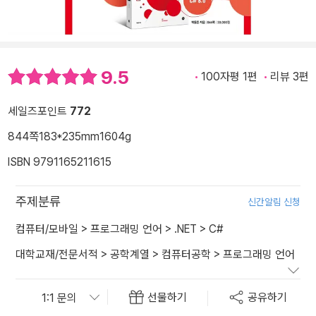
9.5
100자평 1편
리뷰 3편
세일즈포인트
772
844쪽
183*235mm
1604g
ISBN 9791165211615
주제분류
신간알림 신청
컴퓨터/모바일
>
프로그래밍 언어
>
.NET
>
C#
대학교재/전문서적
>
공학계열
>
컴퓨터공학
>
프로그래밍 언어
선물하기
공유하기