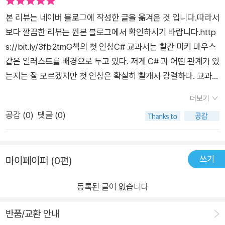
루는 비중이 적지만) 다 살짝이나마 맛보기로 다룬다는 점은 장
본 리뷰는 네이버 블로그에 작성한 글을 옮겨온 것 입니다.따라서
점이라고 생각되지만, 오랜 기간 통용되어오던 용어인 객체지향,
보다 깔끔한 리뷰는 원본 블로그에서 확인하시기 바랍니다.http
객체라는 용어를 그대로 사용하는 것이 어땠을까 싶다. 개인적으
s://bit.ly/3fb2tmG책의 첫 인상C# 교과서는 빨간 미키 마우스
로 생각하는 최고의 장점은 현재까지 나온 C#의 기능들을 저자
같은 일러스트를 배경으로 두고 있다. 저게 C# 과 어떤 관계가 있
가 생각하는 흐름에 맞춰서 전체적으로 소개하고 있기 때문에 흐
는지는 잘 모르겠지만 첫 인상은 확실히 빨개서 강렬하다. 교과서
름이 끊어지는 느낌이 나지 않는다는 점이다. 기타 다른 C# 책들
라는 말은 학창시절 이후로 실로 오랜만에 듣는 단어다. 그만큼
은 보통 C#의 발전 양상에 맞춰서 1.0 ~ 8.0까지 각각의 상황에
더보기
C# 을 정석답게 다루겠다는 의지처럼 보였다.책을 펼쳐보면 목
서 추가된 기능이 어떤 것인가를 설명한다면, 이 책은 실제 있는
공감 (
0
)
댓글 (0)
차에 무수히 많은 컨텐츠들이 펼쳐 보인다. 무려 800 페이지 대
기능을 기준으로 소개하고 있다. 현재의 방식을 유지하면서도, C
의 두꺼운 도서이기 때문에 방대한 이론들을 담고 있다.저자님에
#의 버전별로 어떤 기능들을 지원하는가를 따로 표현해주는 것
대한 믿음C# 책은 이미 시장에 적당히 출간되어 있다. 그러나 이
이 어땠을까하는 아쉬움은 있다. 실제로는 C#의 버전이 올라간
쓰기
마이페이퍼 (0편)
책의 특히 장점은 바로 Microsoft MVP 인 박용준님께서 저술
다고해서, 당장 최신 버전으로 코딩을 할 수 있는 것이 아니라 보
하신 점이라는 것이다. 위에 언급한 블레이저에 대해서 알아볼 때
통 회사에서, 개인적으로 기존에 사용하고 있던 버전에 맞춰서 사
등록된 글이 없습니다
도 유튜브에서 가장 먼저 국내 영상으로 뜬게 Visual Academy
용하기 때문이다. 플러스로 최근의 흐름은 단순한 닷넷 프레임워
(박용준님께서 운영중이신 유튜브 채널) 이었다. 심지어 이 분은
반품/교환 안내
크에 의존하는 것이 아니라 닷넷코어로 전환되어가고 있는 것이
얼마나 C#을 사랑하시면 블로그 명도 닷넷코리아다. 이러한 면