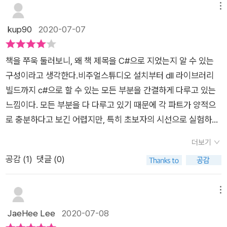
담았다는 것이 정말 경의롭다.800페이지나 되어서 완독이 가능
메뉴
할까 하는 생각이 들었지만 800페이지 안에 이 모든 것을 담았다
kup90
2020-07-07
는것 자체가 컴팩드하다고 느껴질 정도로 C#은 방대하고 아름다
웠다. 그리고 이 책 또한 마찬가지다.​C#을 처음 시작하거나 관심
책을 쭈욱 둘러보니, 왜 책 제목을 C#으로 지었는지 알 수 있는
이 있는 사람 모두에게 추천한다.
구성이라고 생각한다.비주얼스튜디오 설치부터 dll 라이브러리
빌드까지 c#으로 할 수 있는 모든 부분을 간결하게 다루고 있는
느낌이다. 모든 부분을 다 다루고 있기 때문에 각 파트가 양적으
로 충분하다고 보긴 어렵지만, 특히 초보자의 시선으로 실험하고
코드를 작성해볼 수 있게 해둔 점이 눈에 띈다. 특히, 최근 대부분
더보기
의 스크립트 언어에서 제공하는 기능인 한 줄 한 줄 실행하는 기
공감 (
1
)
댓글 (0)
능이 비주얼스튜디오에도 있는 점을 알려주고, 그것을 이용해 하
나씩 테스트 해보는 것들이 좋았다. 다만 실제로 실행해보면, 어
쩔 수 없이 C#의 특성상 간단한 코드 작성에 불편함이 있어서 생
메뉴
각보다 생산성이 나오지는 않았던 것 같다. 흥미롭게도 객체지향,
JaeHee Lee
2020-07-08
절차지향, 함수형 프로그래밍을 (객체지향을 제외한 나머지는 다