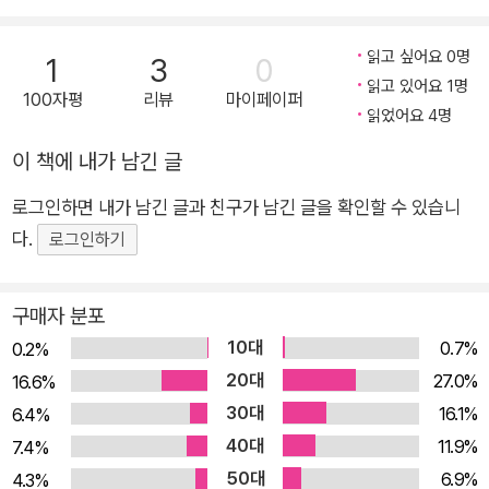
력했습니다.
히 응용 프로그래머를 위한 C# 입문서로, C#을 사용하여 게임
프로그래밍 학습 효율을 높이려면 학습 순서가 가장 중요합니다. 백
(유니티), 웹, 모바일, IoT 등을 개발할 때 필요한 C# 기초 문법을
읽고 싶어요 0명
1
3
0
과사전 역할을 하는 마이크로소프트 공식 문서(Microsoft Docs)
익히고 기본기를 탄탄하게 다지는 것이 목적이다. Microsoft M
읽고 있어요 1명
100자평
리뷰
마이페이퍼
(https://docs.microsoft.com)는 매우 방대한 양의 설명서입니
VP이자 20년 경력의 개발/강의 전문가인 저자가 선별한 ‘핵심
읽었어요 4명
다. 입문자가 보기에는 내용이 너무 많고 또 모두 알 필요도 없습니다.
내용’과 ‘학습 순서’로 설명한다. 또한, 600개가 넘는 코드 조각
이 책에 내가 남긴 글
오랫동안 C#을 가르치고 개발해온 경험을 바탕으로 입문하기에 최
과 실습 예제를 직접 실행하며 실력을 향상시킬 수 있다. C#을 접
적인 학습 순서로 목차를 구성했습니다.
로그인하면 내가 남긴 글과 친구가 남긴 글을 확인할 수 있습니
한 적이 있는 독자라도 알고 있는 내용을 한 번 더 정리할 기회가
책은 다음과 같이 크게 네 부로 나눕니다.
다.
될 것이다. 출간 이후 저자 블로그(dotnetkorea.com)에서 제공
로그인하기
1부는 C# 프로그래밍 학습을 위한 소개 및 프로그래밍 설치 등 본격
하는 실시간 온라인 강의(유튜브로 진행, 저자 블로그 공지) 등도
적인 학습을 위해 준비합니다.
놓치지 말자. 기초에서 활용, 확장 기능까지 빠짐없이 학습하고
구매자 분포
2부는 C#의 기초 문법을 학습하고 사용하는 데 초점을 맞춥니다.
막힘없이 이해한다! 입문자에게 딱 맞는 구성으로 배우자 C#은
10대
0.7%
0.2%
3부는 개체 지향 프로그래밍 기법 및 C# 활용 내용을 배웁니다.
방대하다. 처음부터 모든 것을 배워야 한다면 시작하기도 전에 지
20대
4부는 모던 C#처럼 적어도 한 번 정도는 다루어야 하는 C# 확장 기
27.0%
16.6%
칠 것이다. 입문자에게 필요한 내용을 빠짐없이 배우되 중요한 내
능들을 맛보기로 살펴봅니다.
30대
16.1%
6.4%
용은 좀 더 깊이 있게 학습하고, 지금 당장 많이 사용하지 않는 내
40대
11.9%
7.4%
용은 간단히 개념만 알고 넘어가는 것이 학습 부담을 최소화할 수
이 책을 집필하는 데 벌써 4년이란 시간이 흘렀습니다. 준비 기간까
50대
6.9%
4.3%