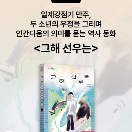
파트부터 봐도 무리가 없을 것 같다. (전체적으로 책의 호흡이 길
기 때문에 처음부터 다 읽으면 다소 지치지 않을까 싶다.) 2. 오롯
이 C#에 집중한 책내가 예전에 학부 과목의 교재로서 읽었던 모
출판사의 C# 책은 언어 기초와 객체지향 정도만 간단히 다룬 뒤
winform 등의 내용을 섞어 이도저도 아닌 느낌을 많이 받았었
다. 특히 책 두께가 얇은 편이라 한 학기가 지나고도 딱히 C#에
대해 자신감이 붙은 느낌은 받지 못했다. 다소 허접한 winform
프로그램을 하나 만들어 봤을 뿐이었다.​그러나 이 책은 오히려 실
제로 큰 도움이 안되는 프로젝트들은 배제하고 온전히 C# 의 기
본 / 핵심 / 심화 내용에만 집중하고 있어, 말 그대로 C# 교과서
라는 제목이 어울렸다. 물론 막상 따라하는 프로젝트가 거의 없다
는 점은 다소 아쉽기도 했지만 이론만으로도 800 페이지에 달하
는 지면 관계상 어쩔 수 없었을 것으로 보인다. 이 부분은 추후 개
정판이나 따로 자마린, 블레이저 등의 주제를 가지고 도서가 집필
되기를 간절히 바래본다하지만 프로젝트는 없어도 컴퓨팅 사고
력을 길러주는 알고리즘 파트가 따로 분리되어 있다는 점이 인상