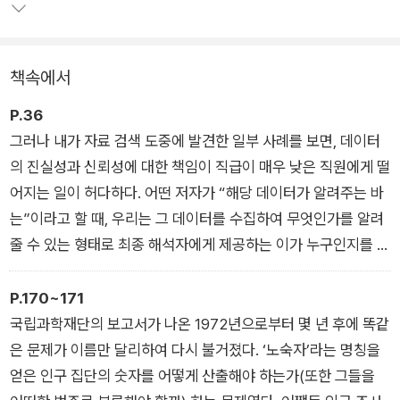
으로 정리하고 있다. 이 과정에서 우리가 증거로 활용하는 각종
데이터의 오류를 하나씩 파헤치며, 데이터를 생산하는 사람과 이
를 활용하는 사람 모두가 꼭 알아야 할 날카로운 통찰을 전한다.
책속에서
P.36
그러나 내가 자료 검색 도중에 발견한 일부 사례를 보면, 데이터
의 진실성과 신뢰성에 대한 책임이 직급이 매우 낮은 직원에게 떨
어지는 일이 허다하다. 어떤 저자가 “해당 데이터가 알려주는 바
는”이라고 할 때, 우리는 그 데이터를 수집하여 무엇인가를 알려
줄 수 있는 형태로 최종 해석자에게 제공하는 이가 누구인지를 반
드시 알아내야 한다.
다음과 같은 상황을 가정해보자. 시급을 받는 시간제 면담자인 해
P.170~171
리엇이 설문 응답자와 대화한 후에 완성된 설문지를 짐에게 건네
국립과학재단의 보고서가 나온 1972년으로부터 몇 년 후에 똑같
면, 짐은 응답을 코딩coding(부호화)하고 그 결과를 컴퓨터에 입
은 문제가 이름만 달리하여 다시 불거졌다. ‘노숙자’라는 명칭을
력한다. 짐의 컴퓨터는 연구에 대한 지식이 전혀 없는 해롤드가
얻은 인구 집단의 숫자를 어떻게 산출해야 하는가(또한 그들을
만든 프로그램을 이용하여 데이터를 축적한다. 그렇게 요약된 결