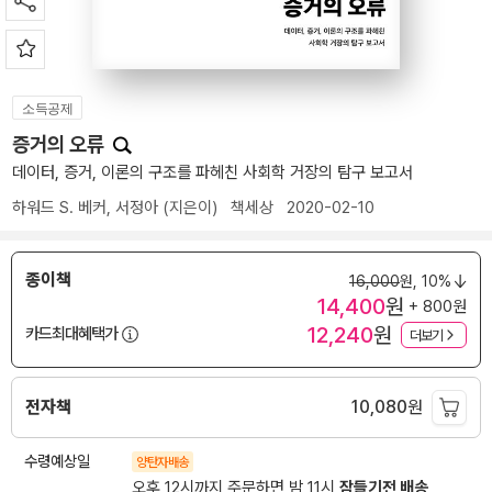
소득공제
증거의 오류
데이터, 증거, 이론의 구조를 파헤친 사회학 거장의 탐구 보고서
하워드 S. 베커
,
서정아
(지은이)
책세상
2020-02-10
종이책
16,000
원,
10%
14,400
원
+ 800원
12,240
원
카드최대혜택가
더보기
전자책
10,080
원
수령예상일
양탄자배송
오후 12시까지 주문하면 밤 11시
잠들기전 배송