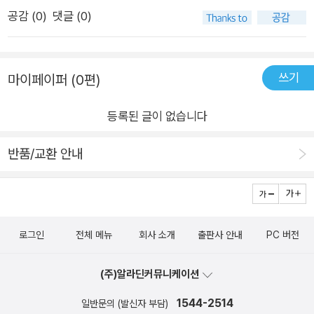
보았으므로, 모든 내용을 요약을 통해 되풀이하지는 않겠다. 418
게 수치 검증을 하고 변수 통제를 해야 하지 않은지 날카롭게 되
공감 (
0
)
댓글 (0)
면
묻는다. 2부에서는 데이터 수집의 주체가 되는 사람이 누군인지
에 따라 세분화한 한 다음, 그처럼 다양한 사람들이 수집한 데이
터를 견해와 이론의 증거로 활용할 때 예상하고 경계해야 할 오
쓰기
마이페이퍼 (0편)
류, 실수, 고충에 대한 논의를 체계적으로 소개한다. 심지어 그 스
스로 범했던 오류를 고백하며, 더 이상 이런 실수를 반복하지 않
등록된 글이 없습니다
기를 당부하고 있다. 세계적인 석학의 이러한 울림은 사회학 종사
자뿐만 아니라 데이터를 만들고 사용하는 우리 모두에게 깊은 혜
반품/교환 안내
안을 제공할 것이다.
로그인
전체 메뉴
회사 소개
출판사 안내
PC 버전
(주)알라딘커뮤니케이션
1544-2514
일반문의 (발신자 부담)