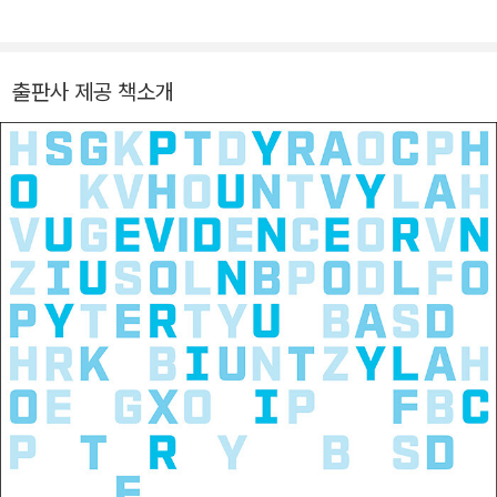
『인구가 바꾼 역동의 세계사』 『은행이 멈추는 날』 등이 있다.
ociety)』, 『학계의 술책(Tricks of Trade)』, 『모차르트와 살인은
일탈일까?(What About Mozart? What About Murder?)』
출판사 제공 책소개
등 10여 권이 넘는 저작을 집필했다. 그는 사회과학 방법론, 학생
문화, 조직 문화, 상징적 상호작용론의 발전에 크게 기여했으며,
이런 공로를 인정받아 학계의 대표적인 상들을 수상했다.