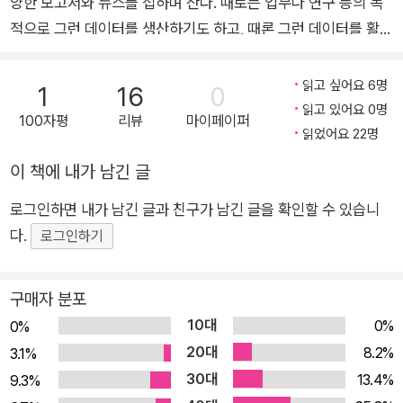
양한 보고서와 뉴스를 접하며 산다. 때로는 업무나 연구 등의 목
적으로 그런 데이터를 생산하기도 하고, 때론 그런 데이터를 활용
해서 제안서나 보고서를 작성하기도 한다. 또 그렇게 작성된 제안
서나 보고서를 검토한 후, 앞으로의 정책이나 사업 방향을 결정해
읽고 싶어요 6명
1
16
0
야 할 수도 있다. ⟪증거의 오류⟫ 저자인 하워드 베커는 70년이
읽고 있어요 0명
100자평
리뷰
마이페이퍼
넘게 세계적인 사회학자로 활동해온 자신의 경험을 토대로, 바로
읽었어요 22명
이 지점에서 문제를 제기한다. 어떤 이론이나 주장, 아이디어를
이 책에 내가 남긴 글
펼치려면 증거가 필요하다. 그래서 우리는 관찰 가능하고 기록 가
로그인하면 내가 남긴 글과 친구가 남긴 글을 확인할 수 있습니
능한 데이터를 찾아 나선다. 데이터는 수많은 물리적 객체의 집합
다.
이다. 경찰이 업무상 기록하는 현장 보고서, 제품 구매 리뷰를 인
로그인하기
터뷰한 음성 파일, 연봉과 직장생활 만족도를 묻는 설문지, 주민
센터 전입신고 기록, 유치원 아이의 일기장 등 실상 우리의 삶은
구매자 분포
이러한 데이터에 둘러싸여 있다. 다만 어떤 아이디어를 주장하는
10대
0%
0%
가에 따라 필요한 데이터가 다를 뿐이다. 하지만 과연 특정 ‘데이
20대
8.2%
3.1%
터’가 그 ‘아이디어’를 확실히 뒷받침하는 제대로 된 ‘증거’인지는
30대
13.4%
9.3%
또 다른 문제다. 우리는 누구나 ‘왜’ 그 일이 일어났는지를 알고