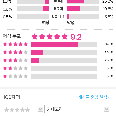
40대
25.8%
6.7%
싶어 하며 우리를 둘러싼 사회 현상의 원인과 해결책을 찾고자 한
50대
19.6%
9.8%
다. 그러나 이 과정에서 ‘증거’로 활용되는 ‘데이터’에 오류가 있
60대
3.6%
0.5%
다면, 이를 기반으로 펼쳐지는 이론이나 아이디어가 타당한 추론
여성
남성
이 되기 힘들 것이다. 하워드 베커는 노련한 사회학자의 시각에서
이 같은 문제를 제기하며, 데이터, 증거, 이론의 상호 의존적 순환
9.2
평점 분포
구조를 깊이 있게 설명한다. 오류는 어떻게 생겨나는가? 각종 통
70.6%
계와 설문조사, 보고서 등에 숨겨진 오류의 근원 이야기 하나. 20
17.6%
10년대 초반, 당시 미국에서는 사회적 고립이 국가적인 담론으로
11.8%
떠오르고 있었다. 이때 한 연구팀이 명망 높은 ‘종합사회조사’의
0%
데이터를 이용해서 논문을 발표했다. 종합사회조사는 1985년과
0%
2004년 두 차례에 걸쳐 중요한 일을 상의하는 주변 사람들의 이
름을 대고 그 사람과 어떤 관계인지 묻는 설문을 실시했는데, 20
04년에는 그 숫자가 크게 감소한 데다가 아예 없다고 대답한 이
100자평
게시물 운영 원칙
들의 숫자가 세 배 가까이 증가했다고 한다. 이러한 결과는 휴대
카테고리
전화와 인터넷이 심각한 변화를 일으켰다는 논의와 우려 표출로