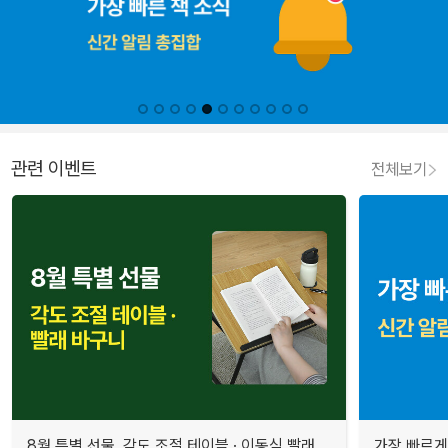
관련 이벤트
전체보기
8월 특별 선물. 각도 조절 테이블 · 이동식 빨래
가장 빠르게