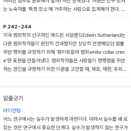
어떠한 범주로 분류해야 할까) 하는 문제였다. 어쨌든 인구 조사
과는 연구를 기획했지만 해리엇의 질문에 응답한 사람과 한 번도
는 노숙자를 ‘특정 장소’에 거주하는 사람으로 집계해야 한다. 그
대화를 나눈 적이 없으며 평생 한 번도 설문을 코딩해본 적이 없
렇다면 인구 조사 양식의 거주지 항목에 이들의 주소를 무엇이라
는 베커 박사에게 전달된다.
적을 것인가? 주거지가 없어 인구 조사 양식을 받을 수 없는 사람
P.242~244
이 사슬(진짜 사슬과 같이 뒤로 갈수록 대개 길어지는 구조)에 속
들의 숫자를 어떻게 산출해야 하는가?
미국 범죄학의 선구자인 에드윈 서덜랜드Edwin Sutherland는
한 각각의 사람은 여정의 다음 단계로 나아가기 위해 데이터 준비
조사 연구자로 기량과 경험이 풍부한 피터 로시Peter Rossi는
다른 범죄학자들이 완전히 간과했지만 상당히 만연해있던 법률
작업을 했다. 베커 박사는 그러한 활동에 대해 아는 것이 전혀 없
문제의 일부를 해결하기 위해 최대한도로 숫자를 정확히 산출하
위반 행위를 규정하기 위해 ‘화이트칼라 범죄white collar crim
다시피 하지만 (그가 알든 모르든 간에) 그 모든 활동은 그가 제
고, 어디서든 마지막 한 사람까지 파악하는 데 수고나 비용을 아
e’란 표현을 만들어냈다. 범죄학자들은 사람들이 현행법을 위반
공하는 증거로서 데이터가 지니는 가치에 영향을 끼친다. 연구 유
끼지 않기로 결심했다. 정해진 집이 없는 사람들의 숫자를 산출하
하는 원인을 규명하기 위한 이론을 고안할 때, 체포, 재판, 유죄
형에 따라 연구에 참여하는 사람은 물론 그들이 하는 작업과 조직
려면 일부 전통적인 개념과 일반적이지 않은 통계 데이터 수집 개
선고 등으로 이어지는 경찰 활동 기록을 토대로 했다. 서덜랜드는
환경도 달라진다. 그러한 차이가 연구 방향을 결정짓는 동기에도
념을 혼합해야 했다. 그는 그때의 경험을 쓴 저서에서, 전략의 첫
그 결과 크나큰 오류가 발생했다고 지적했다.
영향을 준다.
단계가 노숙자에게 ‘어젯밤에 지낸 곳’을 묻는 식으로 질문을 바
“[경찰 기록을 토대로 한] 범죄자 통계를 보면, 흔히 인식되고 공
밑줄긋기
_ <누가 데이터를 수집하는 것인가?> 중에서
꿔서, 거주하는 곳의 의미를 재정의하는 작업이었음을 밝혔다. 그
식적으로 집계되는 범죄가 하위 계층에서 많이 발생하고 상위 계
라이언럽
렇게 하지 않으면 ‘평소’ 밤잠을 자는 ‘집’이 없는 노숙자는 다른
층에서 적게 발생한다는 것이 분명히 드러난다. 교도소에 들어가
어느 연구에서는 실수가 발생하게 마련이다. 따라서 실수를 배 로
사람들이 하듯이 질문에 제대로 대답할 수 없기 때문이었다.
는 사람 가운데 상위 계층에 속하는 이는 2%도 되지 않는다.” 그
잡는 것은 연구에서 중요한 단계다. 실수가 발생하지 않는 연구가
이를 통해 우리는 이번 장 전체에 걸쳐 재차 다룰 중요한 방법론
러나 그는 범죄학자들의 주장에 사용된 범죄 표본이 “기업인과