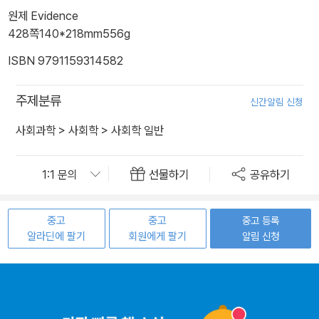
원제 Evidence
428쪽
140*218mm
556g
ISBN 9791159314582
주제분류
신간알림 신청
사회과학
>
사회학
>
사회학 일반
선물하기
공유하기
중고
중고
중고 등록
알라딘에 팔기
회원에게 팔기
알림 신청