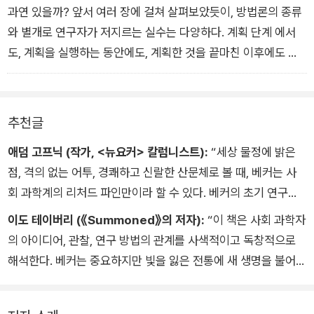
과연 있을까? 앞서 여러 장에 걸쳐 살펴보았듯이, 방법론의 종류
적 문제를 인식하게 된다. 유달리 투명하고 명백해 보이는 개념이
전문직 종사자의 범죄 행위를 포함하고 있지 않으므로” 편향되어
와 별개로 연구자가 저지르는 실수는 다양하다. 계획 단계 에서
라 해도 어김없이 모호한 부분을 포함하고 있다. 그러한 모호성은
있다고 지적했다. 그러한 행위의 범죄성에 대해서는 의문의 여지
도, 계획을 실행하는 동안에도, 계획한 것을 끝마친 이후에도 실
대개 간과될 뿐 아니라 인식조차 되지 않지만, 그럼에도 예기치
가 없었다. 하지만 이는 민사 재판에 제출된 증거들을 통해서 드
수는 발생한다. 이미 우리는 그 같은 실수를 피하는 방법을 알아
않게 나타나서 측정과 결론 도출까지 연구 대상의 불변성을 유지
러났다. 범죄를 계획하고 지시한 기업인들은 그 자신이나 기업이
보았으므로, 모든 내용을 요약을 통해 되풀이하지는 않겠다.
하려는 우리의 시도를 망칠 수 있다.
기소되지 않았던 덕분에, 범죄학자들이 이론의 근거로 사용한 통
_ <산출 불가능한 수치를 산출하는 법: 주거 부정인 사람들> 중
계에서 빠졌다. 그 결과인 부적절한 표본 추출 때문에 빈곤층의
추천글
418면
에서
범죄와 관련된 이론을 뒷받침하는 증거로 제시된 통계적 연관성
애덤 고프닉 (작가, <뉴요커> 칼럼니스트):
“세상 물정에 밝은
이 설득력을 잃었다. 서덜랜드는 다음과 같이 확고한 결론에 도달
점, 격의 없는 어투, 경쾌하고 신랄한 산문체로 볼 때, 베커는 사
했다. “사실 범죄는 빈곤이나 빈곤이 유발하는 사이코패스적, 소
회 과학계의 리처드 파인만이라 할 수 있다. 베커의 초기 연구가
시오패스적 질환과는 밀접한 관련이 없다. (중략) 그러므로 범죄
끼친 영향력은 여전히 지대하다.”
행위에 대한 상당히 다른 방향의 해석이 진행되어야 한다. 전통적
이도 테이버리 (《Summoned》의 저자):
“이 책은 사회 과학자
인 해석은 편향된 표본에서 도출된 탓에 유효하지 않다. 하위 계
의 아이디어, 관찰, 연구 방법의 관계를 사색적이고 독창적으로
층에 속하지 않은 사람들이 저지른 광범위한 분야의 범죄 행위를
해석한다. 베커는 중요하지만 빛을 잃은 전통에 새 생명을 불어넣
포함하고 있지 않은 표본은 편향되어 있다고 할 수 있다. 그처럼
는다. 데이터 수집의 실무 조직 관점에서, 방법론뿐만 아니라 입
배제된 분야 중 하나가 기업인과 전문직 종사자의 범죄 행위다.”
력-출력을 통해 얻는 ‘객관적’ 데이터라는 현실적 목표를 모두 고