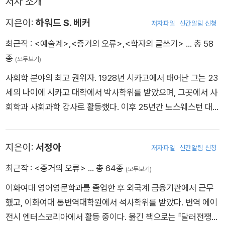
저자 소개
_ <실제 범죄율과 검찰이 정의하는 범죄율> 중에서
찰한다.”
지은이:
하워드 S. 베커
저자파일
신간알림 신청
최근작 :
<예술계>
,
<증거의 오류>
,
<학자의 글쓰기>
… 총 58
종
(모두보기)
사회학 분야의 최고 권위자. 1928년 시카고에서 태어난 그는 23
세의 나이에 시카고 대학에서 박사학위를 받았으며, 그곳에서 사
회학과 사회과학 강사로 활동했다. 이후 25년간 노스웨스턴 대
학교 사회학과 교수로 재직했고, 워싱턴 대학교로 적을 옮겨 사회
학과 교수 겸 음악학 부교수로 활동하다가 은퇴했다. 그의 학문적
지은이:
서정아
저자파일
신간알림 신청
성과는 주로 일탈 사회학, 예술 사회학, 음악 사회학에서 나타난
다. 특히 1963년에 출판된 『아웃사이더(Outsiders)』를 통해 유
최근작 :
<증거의 오류>
… 총 64종
(모두보기)
명한 낙인 이론(labelling theory)의 기초를 제공했고, 1982년
이화여대 영어영문학과를 졸업한 후 외국계 금융기관에서 근무
출판된 『예술계(Art Worlds)』에서는 예술이 집합 행위의 산물이
했고, 이화여대 통번역대학원에서 석사학위를 받았다. 번역 에이
라는 아이디어를 전개했다. 그 외에도 『학자의 글쓰기(Writing f
전시 엔터스코리아에서 활동 중이다. 옮긴 책으로는 『달러전쟁』
or Social Scientists)』, 『사회에 대해 말하기(Talking About S