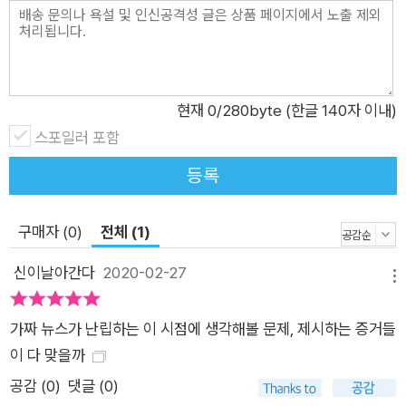
이어졌고, 전 세계적으로도 확산되어 연일 뉴스의 소재가 되었다.
하지만 과연 어디까지 진실이었을까? 이야기 둘. 1960년대 초
스탠퍼드 대학의 사회학 교수인 폴 월린과 레슬리 C. 월도는 사
회 계층이 어린이의 학교 성적에 어떠한 영향을 주는지 알아보고
자 했다. 두 학자는 학생들의 사회 계층을 측정하기 위해 8학년
현재
0
/280byte (한글 140자 이내)
학생 2,002명에게 그 당시에 유행하던 오거스트 홀링스헤드의
스포일러 포함
‘사회적 지위 척도’에 나오는 질문들을 던졌다. 그중에는 아버지
등록
의 직업을 묻는 질문이 포함되어 있었는데, 한 아이가 ‘목사’라고
답했다. 과연 여기에는 어떤 함정이 있을까? 겉으로 보기에는 특
구매자 (0)
전체 (1)
별한 모순이 없어 보이지만, 실상 이 속에는 심각한 오류들이 있
다. 하워드 베커는 다양한 사례 및 연구 보고서를 제시하며, 데이
신이날아간다
2020-02-27
메뉴
터 수집 과정에서 발생할 수 있는 오류들을 하나씩 짚어낸다. 대
표적으로 ‘고용인’에 의한 오류, 개념 변화나 혼용으로 인한 오류,
가짜 뉴스가 난립하는 이 시점에 생각해볼 문제, 제시하는 증거들
허위 보고의 오류, 과감한 일반화의 오류, 직업적 이해관계로 인
이 다 맞을까
한 오류, 방법론적 도구 때문에 발생하는 오류 등을 들 수 있는데,
공감 (
0
)
댓글 (0)
이 같은 과정을 함께 추적하다 보면 탈진실의 시대에 팩트를 구별