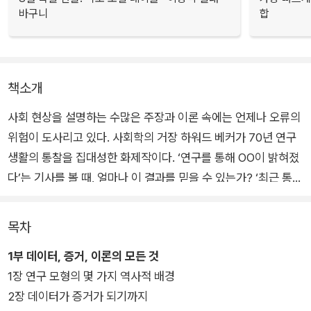
바구니
합
책소개
사회 현상을 설명하는 수많은 주장과 이론 속에는 언제나 오류의
위험이 도사리고 있다. 사회학의 거장 하워드 베커가 70년 연구
생활의 통찰을 집대성한 화제작이다. ‘연구를 통해 OO이 밝혀졌
다’는 기사를 볼 때, 얼마나 이 결과를 믿을 수 있는가? ‘최근 통계
자료에 따르면’이라는 표현에 숨어있는 함정은 없는가? 여론 조
사부터 빅데이터까지 온갖 통계 데이터가 범람하는 시대, 어떤 오
목차
류들이 그 속에 감춰져 있는가?
1부 데이터, 증거, 이론의 모든 것
1장 연구 모형의 몇 가지 역사적 배경
이 책은 사회학계의 독보적 거장 하워드 베커가 70년 연구 생활
2장 데이터가 증거가 되기까지
을 집대성한 보고서로, 데이터, 증거, 이론의 순환 구조를 체계적