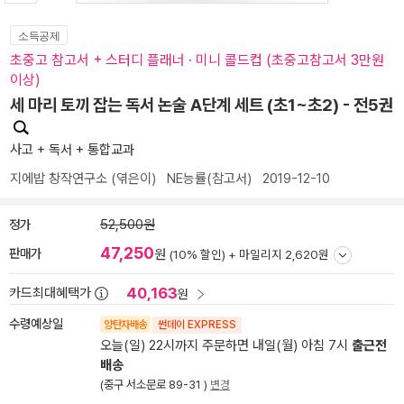
소득공제
초중고 참고서 + 스터디 플래너 · 미니 콜드컵 (초중고참고서 3만원
이상)
세 마리 토끼 잡는 독서 논술 A단계 세트 (초1~초2) - 전5권
사고 + 독서 + 통합교과
지에밥 창작연구소
(엮은이)
NE능률(참고서)
2019-12-10
정가
52,500원
47,250
판매가
원
(10% 할인) +
마일리지 2,620원
40,163
카드최대혜택가
원
수령예상일
양탄자배송
썬데이 EXPRESS
오늘(일) 22시까지 주문하면 내일(월) 아침 7시
출근전
배송
(중구 서소문로 89-31 )
변경