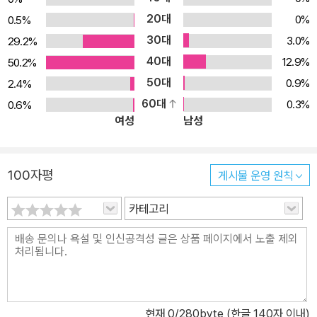
20대
0%
0.5%
30대
3.0%
29.2%
40대
12.9%
50.2%
50대
0.9%
2.4%
60대
0.3%
0.6%
여성
남성
100자평
게시물 운영 원칙
카테고리
현재
0
/280byte (한글 140자 이내)