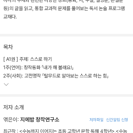
하나의 주제와 관련된 다양한 장르(동화, 시, 수필, 설명문, 논설문
등)의 글을 읽고, 통합 교과적 문제를 풀어보는 독서 논술 프로그램
교재다.
목차
[ A1권 ] 주제: 스스로 하기
1주(언어): 창작동화 「내가 해 볼래요!」
2주(사회): 고전명작 「탈무드로 알아보는 스스로 하는 힘」
저자 소개
엮은이:
지에밥 창작연구소
저자파일
신간알림 신청
최근작 :
<수능까지 이어지는 초등 고학년 문학 독해 4학년>
,
<수능