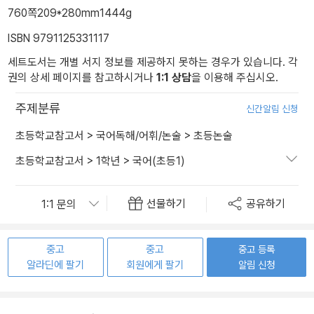
760쪽
209*280mm
1444g
ISBN 9791125331117
세트도서는 개별 서지 정보를 제공하지 못하는 경우가 있습니다. 각
권의 상세 페이지를 참고하시거나
1:1 상담
을 이용해 주십시오.
주제분류
신간알림 신청
초등학교참고서
>
국어독해/어휘/논술
>
초등논술
초등학교참고서
>
1학년
>
국어(초등1)
선물하기
공유하기
중고
중고
중고 등록
알라딘에 팔기
회원에게 팔기
알림 신청