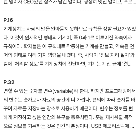
한 명이자 CEO였던 잡스가 남긴 말이다. 굉장히 멋진 말이고, 프로
그래밍 교육의 핵심을 꿰뚫는 표현이기도 하다. 하지만 프로그래밍을
배우기 전이라면 다소 의문이 생길 수밖에 없는 표현을 포함하고 있
P.16
다. 그것은 바로 ‘생각하는 방법(how to think)’이라는 단어다. 스티
기계장치는 사람의 말을 알아듣지 못하므로 규칙을 정할 필요가 있었
브 잡스는 프로그래밍을 배우지 않은 사람들을 모두 생각할 줄도 모
다. 이것이 원시적인 형태의 기계어, 즉 0과 1로 이루어진 약속이자
르는 사람이라고 비난한 것일까? 물론 그렇지 않다. 잡스가 말한 ‘생
규칙이다. 학자들은 이 규칙대로 작동하는 기계를 만들고, 약속된 언
각하는 방법’이란 컴퓨팅 사고를 의미한다. 그렇다면 컴퓨팅 사고란
어의 형태로 여러 가지 명령을 내렸다. 즉, 사람이 ‘정보 처리 절차’와
무엇일까?
함께 ‘처리할 정보’를 기계장치에 전달하면, 기계는 계산 끝에 ‘결
과’를 돌려주었다. 이때의 ‘정보 처리 절차’가 바로 컴퓨터 프로그램의
뿌리다.
P.32
변할 수 있는 숫자를 변수(variable)라 한다. 하지만 프로그래밍에서
의 변수는 숫자보다 자료의 공간에 더 가깝다. 편의에 따라 숫자를 바
꾸며 자료를 저장하는 장소로 사용하기 때문이다. 변수는 정보를 편
하게 저장하고 싶은 인간의 욕구를 충족시킨다. 훗날 재사용할 목적
으로 정보를 기록하는 것은 인간의 본성이다. USB 메모리스틱에 서
류를 저장하거나 웹 공간에 사진을 저장하는 것은 우리가 모든 것을