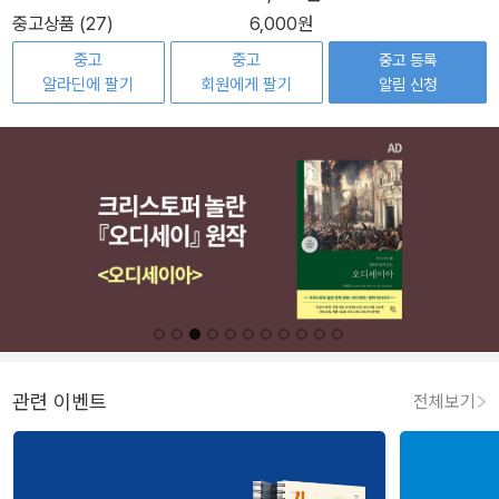
중고상품 (27)
6,000원
중고
중고
중고 등록
알라딘에 팔기
회원에게 팔기
알림 신청
관련 이벤트
전체보기