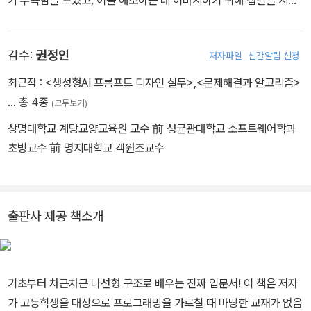
했다. 명확성을 통해 감동을 추구한다. 왜 A를 배워야 하는가, 왜 B보
다 먼저 배워야 하는가, 왜 C는 가르치지 않는가, 어떻게 배워야 기억
감수:
권정인
저자파일
신간알림 신청
에 오래 남을 것인가, 재미있게 배우려면 어떻게 해야 할까, 재미란 무
엇인가, 끊임없이 질문하며 콘텐츠 연구하기를 즐긴다.
최근작 :
<생성형AI 프롬프트 디자인 실무>
,
<문제해결과 알고리즘>
… 총 4종
(모두보기)
상명대학교 계당교양교육원 교수 前 성균관대학교 소프트웨어학과
초빙교수 前 명지대학교 객원조교수
출판사 제공 책소개
기초부터 차근차근 나선형 구조로 배우는 진짜 입문서! 이 책은 저자
가 고등학생을 대상으로 프로그래밍을 가르칠 때 마땅한 교재가 없음