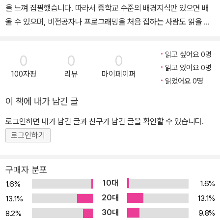
을 느껴 집필했습니다. 따라서 중학교 수준의 배경지식만 있으면 배
울 수 있으며, 비전공자나 프로그래밍을 처음 접하는 사람도 읽을 수
있도록 내용 제시 순서를 엄격하게 지키고 있습니다. 예를 들어, 함수
를 배우기 전에 print()가 함수라고 설명하지 않으며, 모듈을 배우기
읽고 싶어요 0명
0
0
0
전에 import하지 않습니다. 혼자 공부하는 독자를 배려하여 내용을
읽고 있어요 0명
100자평
리뷰
마이페이퍼
쉽게 이해할 수 있도록 도와주는 ‘노트’나 공부하면서 생길 수 있는 궁
읽었어요 0명
금증을 해결해 주는 ‘Q&A’ 등 다양한 참고 요소를 활용하였습니다.
이 책에 내가 남긴 글
또한, 강의 교재로도 사용할 수 있도록 기존의 따라 하기 방식의 입문
서 형태에서 벗어나 설명 => 예제 => 유제로 이어지는 체계적인 구성
로그인하면 내가 남긴 글과 친구가 남긴 글을 확인할 수 있습니다.
으로 설명하고 있습니다. 이 책의 대상 독자 ● 블록 코딩에서 텍스트
로그인하기
코딩으로 나아가고 싶은 중학생 ● 정보 교과서의 내용을 예습/복습
하고 싶은 고등학생 ● 학부 과정 기초 프로그래밍 수업을 더 잘 이해
구매자 분포
하고 싶은 대학생 ● 비전공자이지만 프로그래밍을 배우고 싶은 일반
10대
1.6%
1.6%
인 ● 무작정 따라 하는 주입식 학습에 지쳐 있는 모든 프로그래밍 입
20대
13.1%
13.1%
문자
30대
9.8%
8.2%