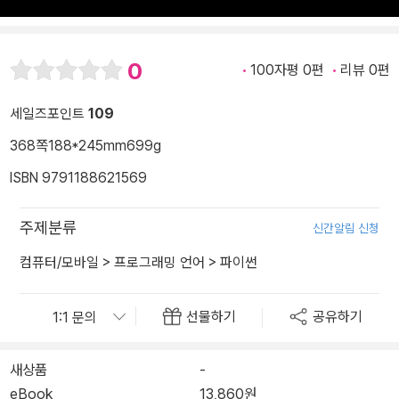
0
100자평 0편
리뷰 0편
세일즈포인트
109
368쪽
188*245mm
699g
ISBN 9791188621569
주제분류
신간알림 신청
컴퓨터/모바일
>
프로그래밍 언어
>
파이썬
선물하기
공유하기
새상품
-
eBook
13,860원