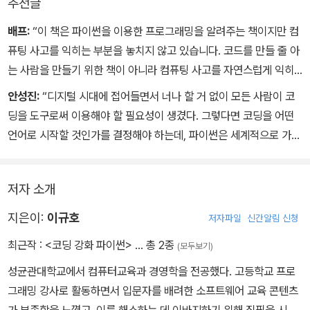
추천글
배프:
“이 책은 파이썬을 이용한 프로그래밍을 알려주는 책이지만 컴
퓨팅 사고를 익히는 부분을 놓치지 않고 있습니다. 코드를 만들 줄 아
는 사람을 만들기 위한 책이 아니라 컴퓨팅 사고를 자연스럽게 익히
고 그것을 프로그램으로 구현하기 위한 도구로서 파이썬을 배우는 것
안성진:
“디지털 시대에 접어들면서 너나 할 거 없이 모든 사람이 코
입니다. 책을 읽으면서 약간 저 자신의 집필 의욕이 꺾일 만큼 제가 고
딩을 도구로써 이용해야 할 필요성이 생겼다. 그렇다면 코딩을 어떤
민하고 교육하고 싶었던 내용을 저자분이 놓치지 않고 책에서 설명하
언어로 시작할 것인가를 결정해야 하는데, 파이썬은 세계적으로 가장
고 있습니다. 코딩을 배우고 싶은 학생부터 자녀의 컴퓨팅 사고 교육
많이 사용되는 언어이자 중요한 프로그래밍 언어 중 하나다. 그래서
을 위한 고민을 하는 부모님까지, 이 책으로 한 걸음 더 목표에 가까워
인지 시중에는 파이썬 교재가 넘쳐나고 있다. 전문가가 쓴 책들은 자
지리라 확신합니다.”
저자 소개
칫 비전공자나 사전지식이 없는 독자에게 어렵게 느껴지기도 하는데,
이 책은 비전공자를 교육해 본 경험을 토대로 집필한 노력이 곳곳에
지은이:
이규호
저자파일
신간알림 신청
서 엿보인다. 처음 시작하는 독자에게 맞춤인 책이다.”
최근작 :
<코딩 강화 파이썬>
… 총 2종
(모두보기)
성균관대학교에서 컴퓨터교육과 경영학을 전공했다. 고등학교 프로
그래밍 강사로 활동하면서 입문자를 배려한 소프트웨어 교육 콘텐츠
가 부족함을 느꼈고, 이를 해소하는 데 이바지하기 위해 집필을 시작