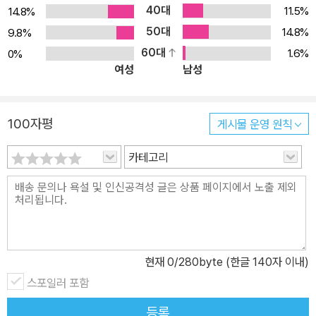
40대
11.5%
14.8%
50대
14.8%
9.8%
60대
1.6%
0%
여성
남성
100자평
게시물 운영 원칙
카테고리
현재
0
/280byte (한글 140자 이내)
스포일러 포함
등록