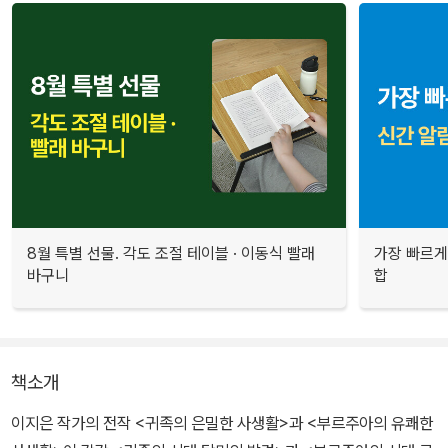
8월 특별 선물. 각도 조절 테이블 · 이동식 빨래
가장 빠르게
바구니
합
책소개
이지은 작가의 전작 <귀족의 은밀한 사생활>과 <부르주아의 유쾌한