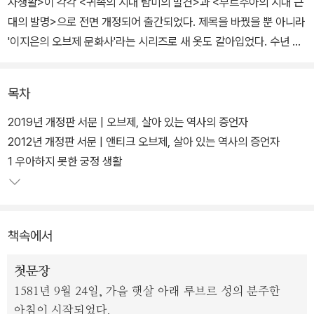
사생활>이 각각 <귀족의 시대 탐미의 발견>과 <부르주아의 시대 근
대의 발명>으로 전면 개정되어 출간되었다. 제목을 바꿨을 뿐 아니라
'이지은의 오브제 문화사'라는 시리즈로 새 옷도 갈아입었다. 수년 전
출간 당시 큰 화제를 불러일으키며 많은 독자들의 사랑을 받았던 두
책이 한층 더 업그레이드된 모습으로 다시 독자들을 만나러 온 것이
목차
다.
2019년 개정판 서문 | 오브제, 살아 있는 역사의 증언자
출판사의 사정으로 부득이 절판된 이후, 두 책은 중고책 시장에서 원
2012년 개정판 서문 | 앤티크 오브제, 살아 있는 역사의 증언자
래의 가격보다 최대 5배까지 치솟는 기현상을 낳았다. 애서가들 사이
1 우아하지 못한 궁정 생활
에서 꼭 소장해야 할 책으로 꼽히며 재출간을 요구하는 목소리가 끊
이지 않았다. "깊이 있는 내용을 단정하고 이해하기 쉬운 문장으로 다
듬어낸 역작", "뇌와 마음과 감성을 촉촉이 적셔주는 책", "풍부한 사
책속에서
진 덕에 제대로 눈 호강", "단편적으로 흩어진 역사 지식의 빈틈을 흥
미로운 이야기로 채워 넣었 다" 등 호평을 받으며 절판 이후에도 독자
첫문장
들의 입에 오르내린 화제의 책이었다.
1581년 9월 24일, 가을 햇살 아래 루브르 성의 분주한
아침이 시작되었다.