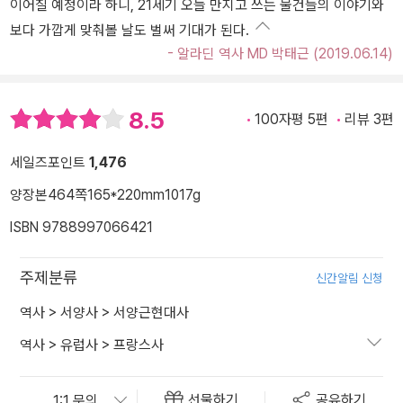
이어질 예정이라 하니, 21세기 오늘 만지고 쓰는 물건들의 이야기와
보다 가깝게 맞춰볼 날도 벌써 기대가 된다.
- 알라딘 역사 MD 박태근 (2019.06.14)
8.5
100자평 5편
리뷰 3편
세일즈포인트
1,476
양장본
464쪽
165*220mm
1017g
ISBN 9788997066421
주제분류
신간알림 신청
역사
>
서양사
>
서양근현대사
역사
>
유럽사
>
프랑스사
선물하기
공유하기