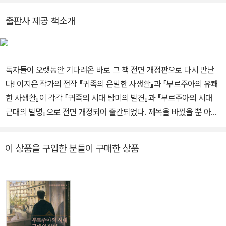
식을 탐구한 ‘사물들의 미술사’ 시리즈 『액자』(2018년 세종도서),
출판사 제공 책소개
『기억의 의자』, 『오늘의 의자』가 있다. 최근에는 장인들의 아틀리에
를 탐방해 오로지 수작업으로만 작품을 제작하는 장인들을 밀도 있게
조명한 『장인의 아틀리에』, 프랑스에 살며 직접 맛보고 경험한 맛깔
독자들이 오랫동안 기다려온 바로 그 책 전면 개정판으로 다시 만난
스런 프랑스 음식 에세이 『메르시 크루아상』을 출간했다. 매주 수요
다! 이지은 작가의 전작 『귀족의 은밀한 사생활』과 『부르주아의 유쾌
일마다 수강생들과 함께 프랑스 시장에서 장을 보며 식문화를 배우고
한 사생활』이 각각 『귀족의 시대 탐미의 발견』과 『부르주아의 시대
요리를 만들어보는 ‘지은 집밥’ 클래스와 프랑스의 다채로운 문화와
근대의 발명』으로 전면 개정되어 출간되었다. 제목을 바꿨을 뿐 아니
예술, 일상생활을 전해주는 온라인 구독 서비스 ‘봉비방’을 운영하고
라 ‘이지은의 오브제 문화사’라는 시리즈로 새 옷도 갈아입었다. 수년
있다. 인스타그램 @kkommmiii
전 출간 당시 큰 화제를 불러일으키며 많은 독자들의 사랑을 받았던
이 상품을 구입한 분들이 구매한 상품
두 책이 한층 더 업그레이드된 모습으로 다시 독자들을 만나러 온 것
이다. 출판사의 사정으로 부득이 절판된 이후, 두 책은 중고책 시장에
서 원래의 가격보다 최대 5배까지 치솟는 기현상을 낳았다. 애서가들
사이에서 꼭 소장해야 할 책으로 꼽히며 재출간을 요구하는 목소리가
끊이지 않았다. “깊이 있는 내용을 단정하고 이해하기 쉬운 문장으로
다듬어낸 역작”, “뇌와 마음과 감성을 촉촉이 적셔주는 책”, “풍부한