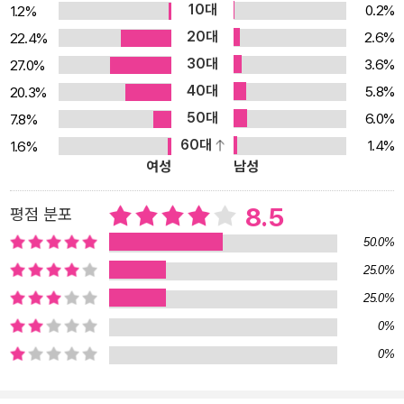
10대
0.2%
1.2%
사진’ 같은 것들이 그 예이다. 또한 글은 더욱 유려해졌고, 도판은 질
20대
2.6%
22.4%
이 더 좋은 것으로 교체되었다. 도판의 수가 훨씬 더 늘어난 것은 당연
30대
3.6%
27.0%
지사였다. 1999년 유학을 떠나 20년이 훌쩍 지난 지금까지 파리에
40대
5.8%
20.3%
서 여전히 연구 활동과 글쓰기를 병행하고 있는 저자는 우리나라에서
50대
6.0%
7.8%
는 좀체 쓰기 힘든 유럽 장식미술사의 영역을 개척한 독보적인 연구
60대
1.4%
1.6%
자다. 게다가 오브제아트 감정사 자격증까지 취득한 전문가이기도 하
여성
남성
다. 하지만 그의 글쓰기 영역은 단지 장식미술사에 머물지 않는다. 역
사, 미술, 앤티크 오브제, 디자인 등 다양한 분야를 넘나들며 기존의
8.5
평점 분포
역사서나 문화서에서는 볼 수 없는 독특한 관점을 탄생시켰다. 이 두
50.0%
권의 책이 여전히 독자들을 끌어들이며 새로운 탄생을 기다리게 만드
25.0%
는 이유다. 일반 역사책에서는 볼 수 없는 유럽 문화와 역사의 맨얼굴
25.0%
거대한 역사적 담론이 아니라 일상 속으로 파고드는 미시적인 시각으
로 당대의 삶을 실감나게 풀어내는 저자의 역량은 이 두 권의 책에서
0%
유감없이 발휘된다. 프랑스 크리스티 경매 학교, 프랑스 1대학, 프랑
0%
스 4대학에서 미술사와 박물관학을 전공했고 오브제아트 감정사이
기도 한 저자는 바로 그 시대로 돌아가 당대인들과 일상을 함께 호흡