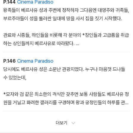
P.144
Cinema Paradiso
아무리 풍족한 지방 영지가 있다고 한들 왕궁에서 직책을 맡지 못하
왕족들이 베르사유 성과 주변에 정착하자 그다음엔 대영주와 귀족들,
면 다른 귀족들의 청탁을 받는 지위는 누리지 못했다.
부르주아들이 성을 둘러싼 일대에 땅을 사서 집을 짓기 시작했다.
반면 영지가 없어도 궁정의 좋은 자리에 앉아 있으면 그 자체만으로
관료와 시종들, 하인들을 비롯해 각 분야의 *장인들과 고급품을 취급
도 권력을누리며 살 수 있었다. 궁정 직책에 따른 월급도 월급이지
하는 상인들까지 베르사유로 따라왔다.
만 권력을 쥐면 재물은 저절로 따라오기 마련이었다.
마을은 금세 다양한 상권이 형성되면서 당대의 황금 부동산으로 떠올
P.146
Cinema Paradiso
직책에 따라서는 왕이 하사하는 영지도 받을 수 있으며 더 높은 귀족
랐다.
당시에도 베르사유 성은 소문난 관광지였다. 누구나 마음껏 드나들
으로 신분 상승도 가능했다.
수 있었는데,
트레무아유 공작 집안은 삼대가 궁내관을 물려가며 맡았다. 그동
*모자와 검 같은 최소한의 격식만 갖추면 보통 사람들도 베르사유 정
안 가문의권위는 궁내관이라는 자리 때문에 저절로 지켜졌다. *마찬
원을 거닐고 화려한 갤러리를 구경하며 왕과 궁정인들의 하루를 관찰
가지로 왕의 가발 담당이나 의상 담당 시종관이 공석이 되면 앞다투
할 수 있었다.
어 달려들 수밖에 없었다.
더보기
성 입구에는 돈을 받고 즉석에서 검과 모자를 빌려주는 가게들이 성