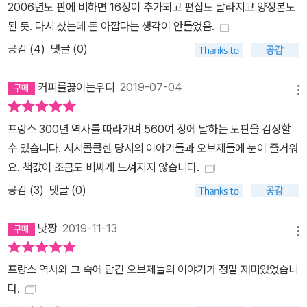
2006년도 판에 비하면 16장이 추가되고 편집도 달라지고 양장본도
후반을 집중적으로 조명한다. 하지만 책에는 한 시대를 정의하는 딱
된 듯. 다시 샀는데 돈 아깝다는 생각이 안들었음.
딱한 전문 용어나 관념적인 설명은 등장하지 않는다. 대신 당대인의
공감 (
4
)
댓글 (0)
삶 속에 녹아든 구체적인 사물의 형태와 유행의 변화를 보여준다. 16
세기 초부터 19세기 초까지, 절대 탐미의 시대 이를테면 1권에서는
커피를끓이는우디
2019-07-04
바로크에서 로코코, 로코코에서 네오클래식의 시대를 아우르지만 예
메뉴
술사조의 변화로만 설명하지 않는다. 당시의 유행이 바뀌면서 건물의
프랑스 300년 역사를 따라가며 560여 장에 달하는 도판을 감상할
구조는 어떻게 변화했는지, 벽의 마감재 같은 장식은 어떤 유행을 탔
수 있습니다. 시시콜콜한 당시의 이야기들과 오브제들에 눈이 즐거워
는지, 당대인들은 어떻게 치장하고 볼일을 봤는지, 귀족들이 쓰던 고
요. 책값이 조금도 비싸게 느껴지지 않습니다.
급스런 가구들은 어떤 발전을 거듭했는지 등 생활습관이 변하면서 과
공감 (
3
)
댓글 (0)
거의 풍속이 새롭게 바뀌는 역동적인 모습으로 되살리고 있다. 특히
난폭한 폭군으로만 알려진 ‘태양왕’ 루이 14세가 아침에 일어나 잠자
낫짱
2019-11-13
리에 들기까지 그의 하루 일과를 빈틈없이 추적해가는 대목은 이 책
메뉴
의 백미라고 할 수 있다. 그가 일어나서 맨 처음 한 일은 무엇인지, 무
슨 음식을 먹고 어떤 침대에서 잤는지 등 시시콜콜한 일거수일투족이
프랑스 역사와 그 속에 담긴 오브제들의 이야기가 정말 재미있었습니
자세하게 묘사되기 때문이다. 이 과정에서 음식을 탐하는 그의 습관
다.
이 어린 시절 정적을 피해 도망 다닌 몸서리치는 기억에서 비롯되었