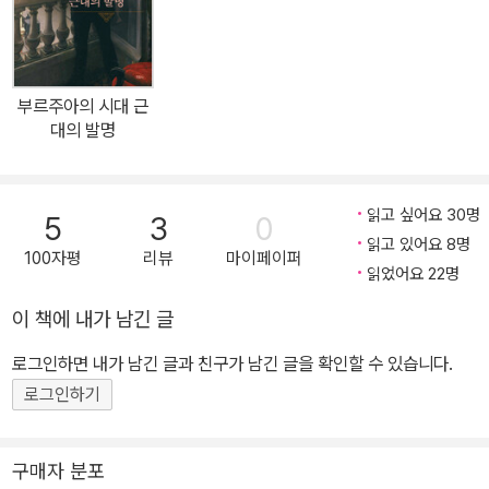
사진 덕에 제대로 눈 호강”, “단편적으로 흩어진 역사 지식의 빈틈을
흥미로운 이야기로 채워 넣었 다” 등 호평을 받으며 절판 이후에도 독
자들의 입에 오르내린 화제의 책이었다. 새롭게 공개된 자료들을 추
부르주아의 시대 근
가하고 더욱 유려해진 문체로 재탄생한 독보적인 문화사! 개정판을
대의 발명
요구한 것은 독자들만이 아니었다. 누구보다 이 두 책에 새 단장이 필
요하다고 생각한 것은 저자였다. 작가 이지은은 줄곧 파리에 거주하
면서 더 깊이 진행된 연구 자료와 화제가 된 최근 전시들을 통해 새롭
읽고 싶어요 30명
5
3
0
게 밝혀진 내용들을 차곡차곡 쌓아 나갔다. 그리고 마침내 각각 다른
읽고 있어요 8명
100자평
리뷰
마이페이퍼
시기에 다른 기회로 쓰게 된 두 책을 ‘오브제 문화사’라는 한 목걸이에
읽었어요 22명
걸고 바로 오늘의 시간 속에서 숨 쉴 수 있는 책으로 재탄생시켰다. 그
이 책에 내가 남긴 글
림 속에 묘사된 오브제를 통해 그 시대의 문화와 삶을 들여다보는 콘
로그인하면 내가 남긴 글과 친구가 남긴 글을 확인할 수 있습니다.
셉트는 동일하게 유지하되 새롭게 공개된 자료들을 추가하고 ‘루이 1
4세의 죽음’이나 ‘동양 오브제의 유럽 전래’ 같은 최근 전시들에서 밝
로그인하기
혀진 내용들을 이번 개정판에 꼼꼼하게 보강해 넣었다. ‘루이 14세의
죽음을 묘사한 판화’라든지 ‘루이 14세 기마상 철거 장면’, 2014년
구매자 분포
프티 팔레에서 새롭게 컬러를 입혀 선보인 ‘1900년 파리 만국박람회