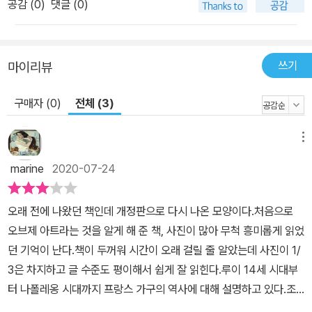
공감 (
0
)
댓글 (0)
다는 놀라운 사실을 밝혀낸다. 이외에도 베갯머리송사로 루이 15세
를 쥐락펴락한 요부로 알려져 있는 마담 퐁파두르가 실제로는 얼마나
헌신적으로 왕을 보필했는지, 사치스럽고 무지한 왕비로 역사책에 희
쓰기
마이리뷰
화화된 마리 앙투아네트의 이미지가 어떻게 혁명기에 조작되었는지,
말을 타고 전장을 누빈 영웅의 표상인 나폴레옹이 궁정 제복의 옷값
구매자 (0)
전체 (3)
과 커피 값까지 신경 쓴 평범한 한 남자에 지나지 않았다는 사실 등 우
리가 잘 알지 못했던 역사 속 인물들의 내면적인 고통과 역사 의 소용
메뉴
돌이에 휘말린 그들의 일상이 때로는 안타까움으로 때로는 가슴 먹먹
marine
2020-07-24
함으로 다가온다. 21세기의 라이프 스타일은 19세기인들의 발명품
근대의 여명기를 다룬 2권의 핵심적인 내용은 ‘지금 우리가 사는 21
오래 전에 나왔던 책인데 개정판으로 다시 나온 모양이다.처음으로
세기의 라이프 스타일이 19세기인들의 발명품’이라는 것이다. 이 책
오브제 아트라는 것을 알게 해 준 책, 사진이 많아 무척 흥미롭게 읽었
에서는 도시, 기차, 가구, 백화점, 레스토랑, 여성, 만국박람회 등 19
던 기억이 난다.책이 두꺼워 시간이 오래 걸릴 줄 알았는데 사진이 1/
세기의 변화상을 보여주는 굵직한 테마를 다루는데, 이를 통해 바로
3은 차지하고 글 수준도 평이해서 쉽게 잘 읽힌다.루이 14세 시대부
이 시대에 현대 삶의 뿌리가 탄생했음을 생생하게 보여준다. 저자는 1
터 나폴레옹 시대까지 프랑스 가구의 역사에 대해 설명하고 있다.조
9세기와 근대를 다루면서도 당시의 현상을 대량 생산과 대중 소비사
용준씨가 쓴 도자기 책에 이어 가구도 그림처럼 예술 작품이 될 수 있
회가 시작된 ‘산업자본주의 태동’이라는 틀 속에 가두지 않는다. 대신