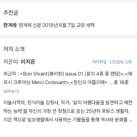
**바로 이것이 루이 14세의 통치 비밀이다. *아침마다 수백 명이 동
행했다.
원되는 기상절차를 치르는 이유는 *귀족에게 자리를 만들어주고, *
추천글
그 자리에 어울리는 작은 권력을 주어야 했기 때문이다.
왕이 사는 궁전을 아무나 가서 볼 수 있다는 점은 왕의 일가 친천이나
한겨레:
한겨레 신문 2019년 6월 7일 교양 새책
권세가 있어야 의관을 갖추고 겨우 궁궐에 출입할 수 있었던 우리와
**말하자면 직책이라는 틀 안에 귀족을 가둔 셈이다.
는 사뭇 다르다.
저자 소개
*조직이 정교해지고 직책이 세분화될수록 그 안에 들어간 사람들
이는 왕에 대한 근본적인 인식이 달랐기 때문인데, **당시 프랑스인
은 옴짝달싹 못하게 된다. **대기업에서 직책을 나누고, 직책에 따
지은이:
이지은
저자파일
신간알림 신청
들에게 왕은 만인의 아버지였다.
른 책임을 강조하는 것과 하등다를 바 없다.
최근작 :
<Bon Vivant(봉비방) issue 01 (표지 4종 중 랜덤)>
,
<메
심지어 루이 14세가 집무실에서 업무를 볼 때는 실내화를 빌려 신고
르시 크루아상 Merci Croissant>
,
<장인의 아틀리에>
… 총 18종
루이 14세는 이렇게 ‘루이 14세‘라는 **국가적 대기업을 만들었
왕의 침실까지 구경할 수 있었다.
(모두보기)
다. 그리고 그 정점에 모든 시스템을 조정하고 결정하는 유일한 인물
미술사학자, 장식미술 감정사, 작가. ‘삶의 아름다움을 발견하고 예찬
로 자신을 세웠던 것이다.
하는 능력’을 자신의 가장 큰 장점으로 꼽는 25년차 프랑스 생활자.
지은 책으로 일상생활에서 사용하는 기물들을 통해 역사와 문화를 탐
색한 ‘이지은의 오브제 문화사’ 시리즈 『귀족의 시대 탐미의 발견』과
『부르주아의 시대 근대의 발명』, 보다 깊이 있게 사물의 역사와 미의