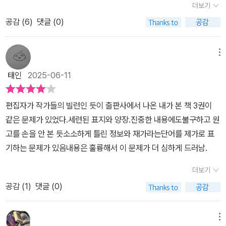
더보기
다는 사실을 깨달았다.그러고 보니 유럽 박물관에 가면 공예관에서
에 저자는 도시 계획이 시작되면서 구불구불한 골목길이 정비되고 악
공감 (
6
)
댓글 (0)
오래 머물렀던 것 같기도 하다.회화와는 달리 예술가의 이름은 잘 모
취와 오물로 뒤덮인 최악의 도시 파리가 지금의 파리로 변신하는 현
르지만, 눈부신 공예품들에 마음을 뺏기고 한참을 봤었다.책에 나온
장으로 우리를 데려간다. ‘백화점’이라는 기상천외한 만물가게를 황
저자의 말대로 당대 최고의 장인들이 평생에 걸쳐 갈고 닦은 실력으
홀한 눈으로 바라보고, 지금의 눈으로 보면 느리기 짝이 없는 당시 기
메뉴
로 제작한 가구들이니, 과연 하나의 예술 작품으로 숭배될 만하다.공
차의 ‘빠른’ 속도에 놀라 자빠지고, 로코코 시대의 명품 가구를 똑 닮
태인
2025-06-11
예품은 특히나 나라의 부유함과 관련이 있지 않나 싶다.루이 14세 시
은 짝퉁 가구를 유행처럼 사들이고, 듣도 보도 못한 일본풍 판화와 도
대부터 루이 16세에 이르기까지 혁명으로 왕정이 망해버릴 정도로
자기에 열광한 19세기 사람들…… 19세기가 아니고서는 설명할 수 없
편집자가 작가들의 빌런인 듯이 출판사에서 나온 내가 본 책 3권이
왕실의 사치는 대단했지만, 그런 화려한 문화가 가능했던 것도 그만
는 당대의 달뜬 열정과 발전에 대한 무한한 자신감까지 마치 19세기
같은 문제가 있었다.세련된 표지와 양장.진중한 내용에도불구하고 원
큼 부유했기 때문이 아닐까 싶다.조선의 사대부 문화가 검약을 강조
의 공기를 체험하는 듯 현실감 넘치는 묘사는 다른 역사책에서는 맛
고를 손을 안 본 듯소소하게 틀린 정보와 재가라는단어를 제가로 표
했던 것과 달리 중상주의를 추구했던 프랑스에서는 화려함이 미덕이
볼 수 없는 특별한 재미를 선사한다. ‘이지은의 오브제 문화사’ 시리즈
기하는 문제가 있음내용은 훌륭해서 이 문제가 더 심하게 드러남.
었고 그것을 뒷받침해 줄 수 있는 국력이 있어 우아하고 사치스러운
는 역사서로도 풍속사로도 정의될 수 없는 뼈와 살이 붙어 있는 풍성
로코코 문화가 만개했던 것이다.<오류>120p프롱드의 난을 뒤에서
한 문화사다. 이 두 권의 책과 함께 현대 삶의 뿌리가 닿아 있는 역사
더보기
조종한 야심만만한 콩데 왕자(앙리 4세의 종질)은 수시로 루이 14세
의 한순간으로 떠나는 모험을 즐겨보자. 1권 각 장별 주요 내용 1. 우
공감 (
1
)
댓글 (0)
를 감시했고-> 콩데 왕자는 루이 2세 드 콩데인데, 앙리 4세의 종질,
아하지 못한 궁정 생활 낭만과 사랑으로 가득 찼을 것 같은 중세 왕족
즉 당조카는 그의 아버지인 앙리 2세 콩데이다. 루이 2세는 앙리 4세
의 실상은 과연 어땠을까. 끊임없는 반란과 암투로 툭하면 피난을 다
메뉴
의 조카가 아니라 손자뻘, 즉 재종손이다.282p루이 15세는 유모 마
녀야 했고, 거대한 돌성은 난방이 제대로 되지 않아 공주조차 수십 명