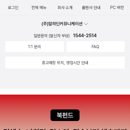
베르사유, 첨단 유행의 시작과 끝 파리가 세계 패션과 유행의 중심지
로그인
전체 메뉴
회사 소개
출판사 안내
PC 버전
가 된 것은 루이 14세가 ‘신행정수도’ 베르사유 궁을 건설하면서부터
다. 이름난 장인들을 대거 불러들여 지은 이 유럽 최고의 궁전은 패션
(주)알라딘커뮤니케이션
과 건축뿐 아니라 소위 ‘쿨’한 라이프 스타일이 탄생한 산실이었다. 7.
1544-2514
일반문의 (발신자 부담)
예술이 된 가구들 로코코 시대는 화려한 스타일이 절정에 달한 시대
1:1 문의
FAQ
였다. 가구들은 예외 없이 화려했고, 지금까지도 경탄을 자아내는 예
술적인 작품들이 모두 이 시대에 탄생했다. 당시에 하나의 가구가 어
중고매장 위치, 영업시간 안내
떻게 만들어졌는지 그 과정을 상세히 들여다본다. 8. 동서양 퓨전 아
트의 탄생 새로운 기득권 세력으로 등장한 부르주아는 앞선 귀족들과
는 다른 새로운 스타일을 원했다. 이들의 문화적 욕구를 파악해 당시
유행한 동양의 자기와 칠기를 서양 가구에 접목시켜 퓨전 아트를 만
들어낸 마르샹 메르시에의 활약상을 살펴본다. 9. 신세기 교양인의
여가 18세기 사람들은 여가 생활을 어떻게 즐겼을까. 당대 교양인들
은 연인과 함께 공원을 산책하고, 도서관을 찾아 읽고 싶은 책을 마음
껏 읽고, 살롱에서 마음 맞는 사람끼리 문학과 과학을 논했다. 요즘 유
행하는 살롱 문화가 시작된 당시를 들여다본다. 10. 여자의 변신, 여