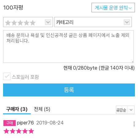
100자평
게시물 운영 원칙
하는 듯한 독특한 구성으로 읽는 이로 하여금 당시를 생생하게 체험
하게 해준다. 저자는 이를 위해 1권에서 560여 장의 도판을, 2권에서
카테고리
7백여 장의 진귀한 도판을 선별해 텍스트의 적재적소에 배치함으로
써 한 편의 다큐멘터리처럼 책을 완성했다. 이 방대한 도판들 중 대부
분은 국내에 처음 소개되는 것들로 프랑스 현지에서도 쉽게 구하기
힘든 자료들이다. 미술사에서는 중요하게 다뤄지지 않는 작자 미상의
그림과 판화, 당시 신문에 실린 일러스트, 지금은 귀한 대접을 받는 당
현재
0
/280byte (한글 140자 이내)
시 백화점의 카탈로그, 프랑스 국립도서관이나 박물관의 귀중본실에
소장된 사진 및 자료 등은 저자가 수년간 일일이 발품을 팔아 수집한
스포일러 포함
것들이다. 두 권의 책은 흥미진진한 당대인들의 일상생활을 드라마틱
등록
하 게 재현한 글에 진귀한 그림 자료가 더해져, 마치 타임머신을 타고
수백 년 전 바로 그때로 돌아간 듯 생생한 현장 속으로 우리를 데려다
구매자 (3)
전체 (5)
놓는다. ‘이지은의 오브제 문화사’ 1권 『귀족의 시대 탐미의 발견』은 1
6세기 초엽부터 나폴레옹 1세가 등극한 19세기 초까지 4백 년에 이
piper76
2019-08-24
메뉴
르는 시기를 다룬다. 2권 『부르주아의 시대 근대의 발명』은 이른바
‘모던(modern)’을 통째로 발명했다고 해도 과언이 아닌 19세기 중