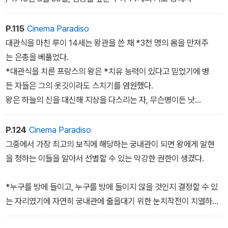
P.115
Cinema Paradiso
대관식을 마친 루이 14세는 왕관을 쓴 채 *3천 명의 몸을 만져주
는 은총을 베풀었다.
*대관식을 치른 프랑스의 왕은 *치유 능력이 있다고 믿었기에 병
든 자들은 그의 옷깃이라도 스치기를 염원했다.
왕은 하늘의 신을 대신해 지상을 다스리는 자, 무슨병이든 낫
게 할 수 있는 무한한 능력을 가진 자이기 때문이었다.
P.124
Cinema Paradiso
그러나 정작 자신이 죽어갈 때 신 외에는 아무도 그를 구원해줄 수 없
그중에서 가장 최고의 보직에 해당하는 궁내관이 되면 왕에게 알현
었다.
을 청하는 이들을 알아서 선별할 수 있는 막강한 권한이 생겼다.
*누구를 방에 들이고, 누구를 방에 들이지 않을 것인지 결정할 수 있
는 자리였기에 자연히 궁내관에 줄을대기 위한 눈치작전이 치열하
게 벌어졌다.