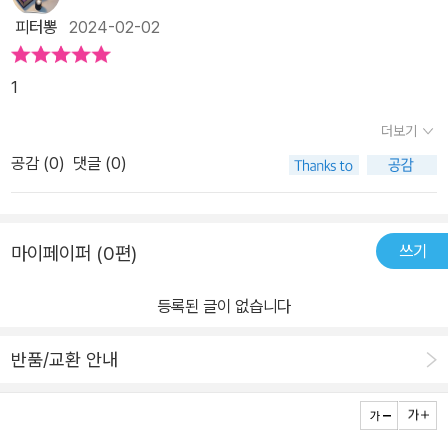
담 방타두르와 삼촌 오를레앙 공을 제외하면 고아나 다름없는 유년기
의 남녀 하인과 한방에서 혼숙해야 했다. 2. 그때 그 여인 아름다워라
피터뽕
2024-02-02
를 보냈다.-> 오를레앙 공은 루이 15세의 삼촌이 아니라 재종조부이
16세기는 남녀의 가치관과 역할이 극명하게 갈린 시기였다. 남자는
다.
당시 과학기술의 발달로 지식이나 과학 탐구에 열정을 쏟은 반면, 여
1
자는 집안일을 잘하는 것이 미덕이었고 미모를 가꾸는 일이 본연의
더보기
임무였다. 3. 미각의 발견, 요리의 탄생 인류가 ‘맛’으로 음식을 즐길
공감 (
0
)
댓글 (0)
수 있다는 것을 깨닫게 된 것은 17세기 들어서였다. 이때부터 각양각
색의 맛으로 미각을 자극하는 다양한 탐구가 부엌에서 시도됐다. 고
기는 맛으로 먹고 채소는 약으로 먹던 당시 음식에 대한 관념을 살펴
본다. 4. 왕의 하루는 고달파라 유럽 최고의 군주 ‘태양왕’ 루이 14세
쓰기
마이페이퍼 (0편)
의 하루 일과는 어떠했을까. 아침 기상부터 저녁 취침까지 그의 하루
를 뒤쫓아가본다. 빡빡한 업무가 쉴 새 없이 계속되고, 식사조차 구경
등록된 글이 없습니다
꾼들 앞에서 과시하듯 먹어야 하는 생활은 우리의 상상을 초월한다.
반품/교환 안내
5. 태양왕의 그림자 “짐이 곧 하늘”이라던 절대 권력자도 하나의 인
간일 뿐. 유년 시절에는 피난을 다니느라 허겁지겁 음식을 집어 먹고
하녀들에게까지 조롱을 당했으며, 말년에는 자식과 손자까지 대를 이
은 불행을 지켜봐야 했던 ‘고독한 남자’의 쓸쓸한 일생을 짚어본다. 6.