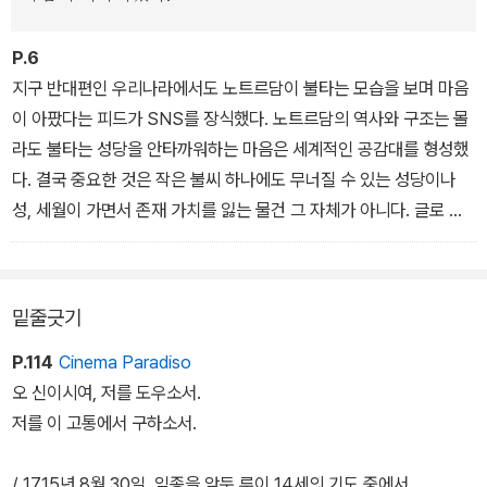
개정판을 요구한 것은 독자들만이 아니었다. 누구보다 이 두 책에 새
단장이 필요하다고 생각한 것은 저자였다. 작가 이지은은 줄곧 파리
P.6
에 거주하면서 더 깊이 진행된 연구 자료와 화제가 된 최근 전시들을
지구 반대편인 우리나라에서도 노트르담이 불타는 모습을 보며 마음
통해 새롭게 밝혀진 내용들을 차곡차곡 쌓아 나갔다. 그리고 마침내
이 아팠다는 피드가 SNS를 장식했다. 노트르담의 역사와 구조는 몰
각각 다른 시기에 다른 기회로 쓰게 된 두 책을 '오브제 문화사'라는
라도 불타는 성당을 안타까워하는 마음은 세계적인 공감대를 형성했
한 목걸이에 걸고 바로 오늘의 시간 속에서 숨 쉴 수 있는 책으로 재탄
다. 결국 중요한 것은 작은 불씨 하나에도 무너질 수 있는 성당이나
생시켰다.
성, 세월이 가면서 존재 가치를 잃는 물건 그 자체가 아니다. 글로 쓰
기만 하면 후세에 전해질 그들의 이야기, 그 속에 담겨 있는 수많은 추
그림 속에 묘사된 오브제를 통해 그 시대의 문화와 삶을 들여다보는
억들, 바로 그 때문에 우리는 지나간 물건들의 이야기에 귀를 기울여
콘셉트는 동일하게 유지하되 새롭게 공개된 자료들을 추가하고 '루이
야 한다. 그 속에 담긴 수많은 생의 자국들이 결국 오늘의 우리를 만들
14세의 죽음'이나 '동양 오브제의 유럽 전래' 같은 최근 전시들에서
밑줄긋기
었기에.
밝혀진 내용들을 이번 개정판에 꼼꼼하게 보강해 넣었다. 글은 더욱
P.114
Cinema Paradiso
유려해졌고, 도판은 질이 더 좋은 것으로 교체되었다. 도판의 수도 훨
오 신이시여, 저를 도우소서.
씬 더 늘어났다.
저를 이 고통에서 구하소서.
/ 1715년 8월 30일, 임종을 앞둔 루이 14세의 기도 중에서