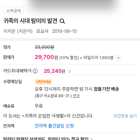
소득공제
귀족의 시대 탐미의 발견
이지은
(지은이)
모요사
2019-06-10
정가
33,000원
29,700
판매가
원
(10% 할인) +
마일리지 1,650원
25,245
카드최대혜택가
원
수령예상일
양탄자배송
오후 12시까지 주문하면 밤 11시
잠들기전 배송
(중구 서소문로 89-31 )
변경
배송료
무료
이 도서는 <
귀족의 은밀한 사생활
>의 신간입니다.
구간정보 보기
전자책
전자책 출간알림 신청
알라딘 만권당 삼성카드, 알라딘 15% 청구 할인