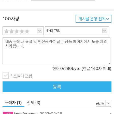
만주의, 빅토리아 시대를 거쳐 ‘큐비즘의 한때’를 과학 발전에 따른 세
계관의 변화로 요약하는 부분에서 이를 엿볼 수 있다. “르네상스 예술
가는 자연을 모방했다. 매너리즘, 고전주의 예술가는 자연을 초월하
100자평
게시물 운영 원칙
기 위해 자연의 사례들을 재구성했다. 십구세기 예술가는 자연을 경
카테고리
험했다. 큐비즘 예술가는 자신의 자연 인식이 자연의 일부라는 사실
을 깨달았다.” 즉 큐비즘을 피카소와 같은 대표 주자들의 천재성으로
설명할 수 없고, 그저 자연발생적인 역사의 일부라는 것이다. 이는 19
07-1914년 사이에 가장 위대한 큐비즘 작품이 탄생하고는 더이상
나오지 못했다는 점에서도 확연하다. 존 버거가 보기에 큐비즘은 양
식적 범주가 아니라 몇몇 사람들이 경험했던 조금 엉뚱한 한때였고,
현재
0
/280byte (한글 140자 이내)
아직 만나지 못한 것에 대한 욕망을 정의하는 시작이었다. 존 버거의
스포일러 포함
글은 강경하고 비판적이지만 그 안에는 희망의 빛이 늘 공존한다. 이
등록
십세기 초 ‘예술을 앓는’ 도시가 되어 버린 파리에서 발견한 ‘판지 태
피스트리 화가 연합’의 운동, 일견 진부하게 보이는 소비에트 미학이
구매자 (1)
전체 (3)
진정한 전통의 기초를 만들어가고 있다는 긍정, 서구 예술가들의 병
든 판타지로 채워진 1958년 베네치아 비엔날레에서 만난 인도, 스리
iwasfaraway
2022-02-26