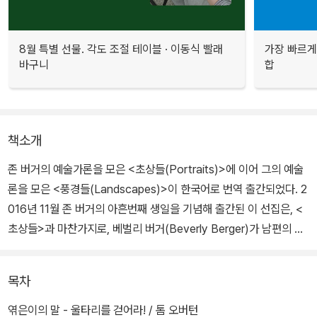
8월 특별 선물. 각도 조절 테이블 · 이동식 빨래
가장 빠르게
바구니
합
책소개
존 버거의 예술가론을 모은 <초상들(Portraits)>에 이어 그의 예술
론을 모은 <풍경들(Landscapes)>이 한국어로 번역 출간되었다. 2
016년 11월 존 버거의 아흔번째 생일을 기념해 출간된 이 선집은, <
초상들>과 마찬가지로, 베벌리 버거(Beverly Berger)가 남편의 원
고를 정리해 2009년 대영도서관에 기증한 것이 기초가 되었다.
목차
이 아카이브를 런던 킹스대학 연구원이던 톰 오버턴(Tom Overto
n)이 2010년에서 2013년까지 읽고 분류하면서 이 두 책이 차례로
엮은이의 말 - 울타리를 걷어라! / 톰 오버턴