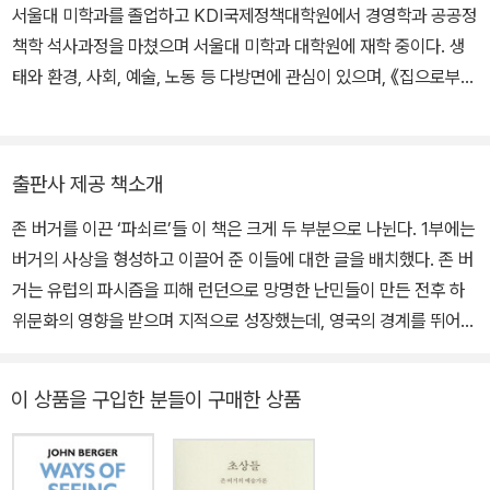
서울대 미학과를 졸업하고 KDI국제정책대학원에서 경영학과 공공정
책학 석사과정을 마쳤으며 서울대 미학과 대학원에 재학 중이다. 생
태와 환경, 사회, 예술, 노동 등 다방면에 관심이 있으며, 《집으로부터
일만 광년》 《캣피싱》 《야자나무 도적》 《사소한 기원》 《사소한 정의》
《사소한 칼》 《사소한 자비》 《식스웨이크》 《고양이 발 살인사건》 《플
로트》 《글쓰기 사다리의 세 칸》 《저는 이곳에 있지 않을 거예요》 《풍
출판사 제공 책소개
경들》 등을 번역했다.
존 버거를 이끈 ‘파쇠르’들 이 책은 크게 두 부분으로 나뉜다. 1부에는
버거의 사상을 형성하고 이끌어 준 이들에 대한 글을 배치했다. 존 버
거는 유럽의 파시즘을 피해 런던으로 망명한 난민들이 만든 전후 하
위문화의 영향을 받으며 지적으로 성장했는데, 영국의 경계를 뛰어넘
어 베르톨트 브레히트, 막스 라파엘, 발터 베냐민, 에른스트 피셔, 가
브리엘 가르시아 마르케스, 롤랑 바르트, 프레데릭 안탈, 제임스 조이
이 상품을 구입한 분들이 구매한 상품
스, 로자 룩셈부르크 등과 같은 여러 작가와 사상가들의 글을 읽고 사
유했다. 이들은 대게 마르크스주의자였다는 사상적 공통점이 있고,
버거는 이 점에 특별한 경의를 표한다. 하지만 그가 이런 저명한 사상