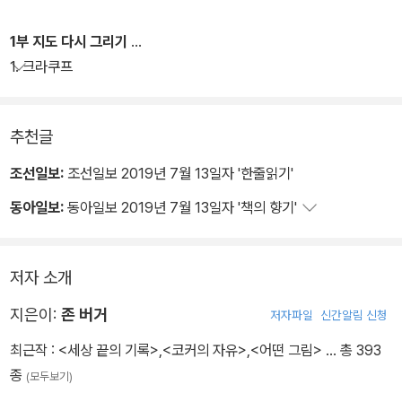
나올 수 있었다. 앞의 책이 한 예술가의 삶과 작품을 역사적 개인적 맥
락에서 재평가한 글들이라면, 뒤의 책은 무엇이 예술을 퍼뜨리고 형
1부 지도 다시 그리기
성하는지, 예술이 생겨나는 조건이나 예술이 받아들여지는 환경이 무
1. 크라쿠프
엇인지 밝히는 글들이다.
추천글
평생 예술을 이야기하면서도 언제나 ‘다른 방식’으로 보려 했던 존 버
거. 그의 수필, 단편 소설, 시, 서문, 비평문, 번역문 등 다채로운 형식
조선일보:
조선일보 2019년 7월 13일자 '한줄읽기'
의 글 35편을 엄선해 엮은 <풍경들>은, 그의 보는 방식과 글쓰기의
동아일보:
동아일보 2019년 7월 13일자 '책의 향기'
지평이 얼마나 자유롭고 넓은지 보여준다. 또한 처음 예술에 대한 글
을 쓰기 시작한 1950년대초부터 2000년대까지에 이르는 반세기 동
안 그가 마르크스주의자로서 얼마나 일관된 생각을 견지했는지, 동시
저자 소개
에 그 생각을 표현하는 방식은 또 어떻게 변해 왔는지 한 자리에서 조
지은이:
존 버거
망할 수 있다.
저자파일
신간알림 신청
최근작 :
<세상 끝의 기록>
,
<코커의 자유>
,
<어떤 그림>
… 총 393
종
(모두보기)