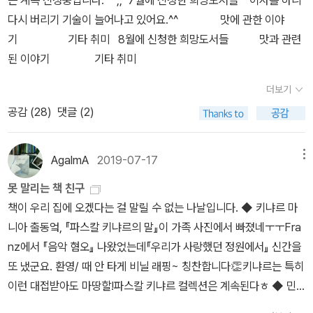
는 계속 신청중입니다. ^^;; 7월에 신청한 희망도서들 이사를 하니
는야 배지 부자ㅎ • 본투리드 북 커버(패브릭 북 커버, 작은 아씨들,
르의 신간『우리가 사랑했던 정원에서』 때문. 키냐르는 생트 콜롱브에
다시 버리기 기술이 늘어나고 있어요.^^ 맛에 관한 이야
3,000원)- 가름끈까지 있고 가지고 있지 않은 크기의 북 커버라 흡
게 왜 관심을 가지게 된 걸까.폐허 같은 야생과 침묵 속에서 비에브르
기 기타 취미 8월에 신청한 희망도서들 맛과 관련
족합니다.​ ​ • <류츠신 SF 유니버스> 우주인 USB 북램프(4,000
강이 내다뵈는 정원 딸린 집에 살았고 음악의 선율을 사랑했던 동질
된 이야기 기타 취미
원)- 좀 비싸지만 다른 데서 따로 구매하면 배송비까지 드니 이렇게
감? 어디선가 비올라 다 감바 소리가 들리는 것도 같고. *비
획득하는 것도 나쁘지 않아요. • <삼체> 달 무드등(원형 지름 8cm,
더보기
올라 다 감바는 오늘날에도 다시 부활되어 연주되고 있는데, 영화 「세
3,500원)- 알라딘 때문에 북램프 부자💡💡💡달 무드등은 옐로, 블
공감 (
28
)
댓글 (2)
상의 모든 아침」의 음악을 맡은 조르디 사발이 대표적인 명장으로 파
루 두 가지 색 연출. usb 연결하지 않아도 되는 충전식인 것도 맘에
스칼 키냐르의 친구이다. ㅡ 파스칼 키냐르 『세상의 모든 아침』에서
들어요.요즘은 이 디자인에 가습기 기능까지 있는 게 나오더군요. 굿
옮긴이 각주
AgalmA
2019-07-17
메뉴
즈의 진화는 못 말려💦말이 나온 김에 알라딘 굿즈로 가습기 상품도
이제 나올 때가 되지 않았나 하는데요^ㄱ^​ • 알라딘 커피 / 콜드브루
못 말리는 책 친구
셜록헤밍웨이보다 셜록이 더 당기는 맛이라 또 구매. 이번이 6번짼가
책이 우리 집에 오겠다는 걸 말릴 수 없는 나날입니다. ◆ 키냐르 마
7번짼가 그래요.​이 달에도 장난감들을 많이 모았고자, 이제 예술이
니아 출동엌, 『파스칼 키냐르의 말』이 가족 사진에서 빠졌네ㅜㅜFra
우릴 얼마나 구원했는지 (눈? 마음? 책상?) 불을 켜고 읽어 봐야지
nz에서 『음악 혐오』 나왔었는데『우리가 사랑했던 정원에서』 신간을
~ 그러나 달려갈 데가 있어요. 헉헉헉, 책 읽다 말고 급히 달려가서
또 냈군요. 환영/ 때 안 타게 비닐 래핑~ 칭찬합니다👏키냐르는 특히
사온 책. 벽돌책이라 도서관에서 빌려 읽던 한을 풀고자! 📚 마이클
이런 대접받아도 마땅할!파스칼 키냐르 컬렉션은 계속된다ㅎ ◆ 민
셔머 『도덕의 궤적』(2018, 바다출판사)📚 월터 아이작슨 『레오나르
음북클럽 soul 국제 도서전민음사에서 올해 서울 국제 도서전 못 온