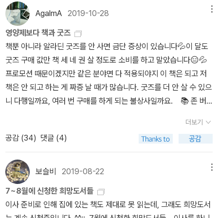
주었다고 해석하는 편이 낫다. 이처럼 『초상들』과 함께 『풍경들』이
무조건적으로 반겨주는 것 같아 오래 멈춰 선다. 아마추어는 한
난 비극을 겪고 있는 팔레스타인 사람들을 보는 존 버거의 따스한 눈
AgalmA
2019-10-28
메뉴
완성한 이 독특한 안내서는 우리가 세상을 이해하기 위해 함께할 꽤
두 개 놓친 뒤 영감을 잡게 된다. 어쩌면 더 많이. 결정적 순간의 주체
길을 만날 수 있다. 세상에 이런 비극이 반복되지 않았으면 하는 마음
영양제보다 책과 굿즈
나 믿음직한 지도 중 하나가 될 것이다.
는 자신이다. 놓친 뒤에 남아 있는 걸 잡았다고 말하지 않는다면 누가
이 절로 들게 하는 글이다.한편 한편 읽어보면 참으로 생각할 것이 많
책뿐 아니라 알라딘 굿즈를 안 사면 금단 증상이 있습니다💦이 달도
알까.벽을 따라 오늘도 인간의 많은 흔적을 보며단순함의 미학은 추
은 글들이다. 존 버거의 사상이 잘 드러난 책이다.
굿즈 구매 값만 책 세 네 권 살 정도로 소비를 하고 말았습니다😑💦
구의 관점일 뿐이라는 생각도 하게 되는데... 단순함은 없다. 우리가
프로모션 때문이겠지만 같은 분야면 다 적용되야지 이 책은 되고 저
단순하게 보려는 것이다. *(사진이 무언가 ‘말할 수 있다’는 것은 허
책은 안 되고 하는 게 짜증 날 때가 많습니다. 굿즈를 더 안 살 수 있으
구이다. 그러나 실제로 일어난 일이라고 하더라도 재구성하여 표현한
니 다행일까요, 여러 번 구매를 하게 되는 불상사일까요. 📚 존 버
다는 것은 결국 허구적인 것이 아닐까? 사건의 단순한 보고에 만족한
거 『풍경들』(열화당)📚 마틴 게이퍼드 『현대미술의 이단자들』(을유
다면 덜 허구적이겠지만, 자세히 표현하고자 하면 할수록 허구적인
더보기
문화사)📚 류츠 신 『세계의 끝』(자음과모음)​★ 알라딘 굿즈 / 10월
것이 아니겠는가? 그리고 이야기 속에 허구를 많이 집어넣으면 넣을
공감 (
34
)
댓글 (4)
알라딘 굿즈• 핀버튼 자수 에코백(헤밍웨이와 스노우볼, 3,500원)-
수록 다른 사람에게는 그 이야기가 더욱 흥미로워질 것이다. 왜냐하
에코백에 주머니가 부족한 게 늘 아쉬웠는데 앞주머니에 시집이 쏙
면 사람들은 단순히 보고되는 사실보다는 허구적 서술에 보다 쉽게
들어가는 이번 디자인 맘에 들어요. 크기는 기존의 알라딘 에코백과
보슬비
2019-08-22
메뉴
동일시되기 때문이다. 그렇기 때문에 문학에 대한 욕망이 생기는 게
비슷합니다. 화면에서는 스카이블루로 보였지만 실제로는 평범한 블
아닐까? 토마스 베른하르트의 작품에 ‘강변에서 일어난 호흡곤란’이
7~8월에 신청한 희망도서들
루😐. 데님 소재가 아닌 게 좀 아쉬웠죠.​• 피너츠 배지(스누피, 무광
란 표현이 있다). ㅡ 페터 한트케 『소망 없는 불행』 책은 분명 풍
이사 준비로 인해 집에 있는 책도 제대로 못 읽는데, 그래도 희망도서
골드, 1,500원)• 몰입_패티 스미스 배지+와펜 세트(2,500원)- 나
경을 달리 보게 만든다.지금『세상의 모든 아침』을 읽는 이유는 키냐