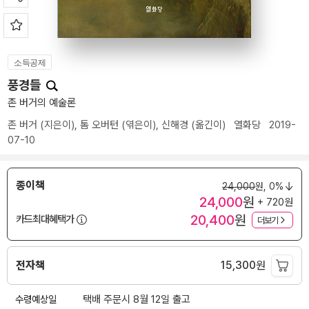
소득공제
풍경들
존 버거의 예술론
존 버거
(지은이),
톰 오버턴
(엮은이),
신해경
(옮긴이)
열화당
2019-
07-10
종이책
24,000
원,
0%
24,000
원
+ 720원
20,400
원
카드최대혜택가
더보기
전자책
15,300
원
수령예상일
택배 주문시 8월 12일 출고