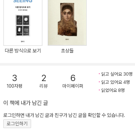
가들의 영향만 받은 것은 아니다. 첫번째 글 「크라쿠프」는 자전적 소
설 『여기, 우리 만나는 곳』(2005)에 실려 있는 단편으로, 주인공 존
이 어린 시절 다닌 기숙학교 교사였던 켄(Ken)이 살아 돌아와 대화를
나눈다. 그는 실제로 존 버거에게 최초의 스승이자 ‘파쇠르(passeur,
프랑스어로 ‘안내인’이라는 뜻)’였고, 이 글이 1부 가장 첫머리에 등장
하는 이유다. 「이야기꾼」에서는 그가 가까이 지냈던 이웃 농부가 보여
다른 방식으로 보기
초상들
준 이야기하기 방식을 분석하는데, 스스로 ‘나의 대학’이라 불렀던 시
골 마을의 삶이 버거의 인식을 어떻게 형성해 주었는지 짐작할 수 있
다. 이들은 비록 역사에 이름을 남기지 않았지만 동등한 지성과 영향
읽고 싶어요 30명
3
2
6
력으로 존 버거의 세계에 존재한다. 사람은 아니지만 버거에게 중요
읽고 있어요 4명
100자평
리뷰
마이페이퍼
한 또하나의 안내자는 바로 드로잉이었다. 「종이 꺼내 그리기」 「모든
읽었어요 8명
그림과 조각의 기초는 드로잉이다」에서 그는 드로잉이 지닌 의미를
이 책에 내가 남긴 글
언어의 시제에 빗대어, 또는 직접 드로잉하는 순간을 묘사하며 분석
한다. 그는 화가이길 포기하고 글을 쓰기로 결심한 후에도 드로잉만
로그인하면 내가 남긴 글과 친구가 남긴 글을 확인할 수 있습니다.
은 손에서 놓지 않았는데, 그의 글쓰기가 늘 그림을 동반하는 듯이 느
로그인하기
껴지는 이유다. 이 장의 마지막 글인 「이상적인 비평가, 싸우는 비평