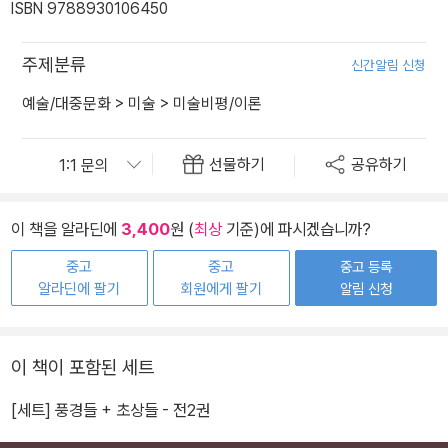
ISBN 9788930106450
주제분류
신간알림 신청
예술/대중문화
>
미술
>
미술비평/이론
선물하기
공유하기
이 책을 알라딘에
3,400
원 (
최상
기준)에 파시겠습니까?
중고
중고
중고 등록
알라딘에 팔기
회원에게 팔기
알림 신청
이 책이 포함된 세트
[세트] 풍경들 + 초상들 - 전2권