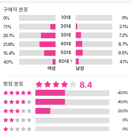
가」는 이러한 영향들을 체화하여 앞으로 비평가로서 어떤 글쓰기를
구매자 분포
할 것인가에 대한 일종의 선언이다. 그가 우리 시대의 미학적 기준으
10대
0%
0%
로 삼았던 ‘이 작품은 사람들이 각자의 사회적 권리를 인식하고 요구
20대
2.1%
7.1%
하도록 돕거나 권장하는가’라는 질문이 바로 이 글에 등장한다. 울타
30대
7.2%
20.1%
리와 장막을 걷어내는 용기 1부의 제목 ‘지도 다시 그리기’는 원래 제
40대
8.7%
21.8%
프 다이어가 했던 “현존하는 문학적 명성의 지도에 버거의 이름이 더
50대
욱 뚜렷하게 인쇄되도록 로비를 벌이는 것만으로는 부족하다. 버거의
9.5%
15.4%
모범 사례는 우리에게 근본적으로 지도의 모양을 바꿀 것을 촉구한
60대
4.1%
4.0%
여성
남성
다”라는 제안에서 나왔다. 이처럼 1부가 ‘지도 다시 그리기’를 위한 안
내서라면, 2부는 지도 그리기의 실제 사례들을 보여 준다. 결국 이 책
8.4
평점 분포
은 그가 탐험했던 영토로 가는 길을 알려 주는 안내서와 지도 목록이
40.0%
라고 할 수 있다. 버거의 시 「지형」에서 제목을 따온 2부는, 각 글에서
다루고 있는 시대의 시간순으로 배열되어 있다. 이 글들은 정확하게
40.0%
분류하기 어려운, 갈수록 모호한 풍경에 대한 ‘예술적 글쓰기’로 이어
20.0%
진다. 그러나 그 형식적 모호함은 존 버거가 지닌 자유로움과 폭넓음
0%
에서 기인할 뿐, 말하고자 하는 내용은 언제나 명료하다. 르네상스, 낭
0%