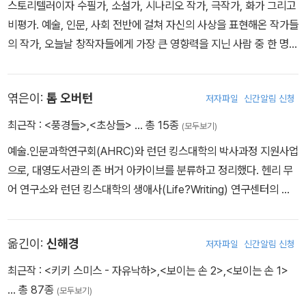
스토리텔러이자 수필가, 소설가, 시나리오 작가, 극작가, 화가 그리고
비평가. 예술, 인문, 사회 전반에 걸쳐 자신의 사상을 표현해온 작가들
의 작가, 오늘날 창작자들에게 가장 큰 영향력을 지닌 사람 중 한 명이
다. 평론가로서 그를 널리 알린 미술비평서 《다른 방식으로 보기》, 부
커상 수상작인 소설 《G》 등 많은 저서를 남겼다. 중년 이후로는 프랑
엮은이:
톰 오버턴
저자파일
신간알림 신청
스의 작은 시골 마을에 머물며 농사일과 작업을 병행했다. 2017년 타
계 이후에도 여전히 세계 곳곳에서 연극, 비주얼아트, 무용, 사진, 영
최근작 :
<풍경들>
,
<초상들>
… 총 15종
(모두보기)
화 등 그에게 영감을 받은 다면적 예술 활동이 이어지고 있다.
예술.인문과학연구회(AHRC)와 런던 킹스대학의 박사과정 지원사업
으로, 대영도서관의 존 버거 아카이브를 분류하고 정리했다. 헨리 무
어 연구소와 런던 킹스대학의 생애사(Life?Writing) 연구센터의 연
구원으로서 이 책을 엮은 그는 킹스대학 문화연구소, 서머싯 하우스,
화이트채플 갤러리의 큐레이터를 역임했다. 그의 글은 『뉴 스테이츠
옮긴이:
신해경
저자파일
신간알림 신청
먼』 『아폴로』 『화이트 리뷰』 『베리어스 스몰 파이어스』, 테이트 갤러
리와 영국문화원 등에서 출판한 책에 수록되었다.
최근작 :
<키키 스미스 - 자유낙하>
,
<보이는 손 2>
,
<보이는 손 1>
… 총 87종
(모두보기)