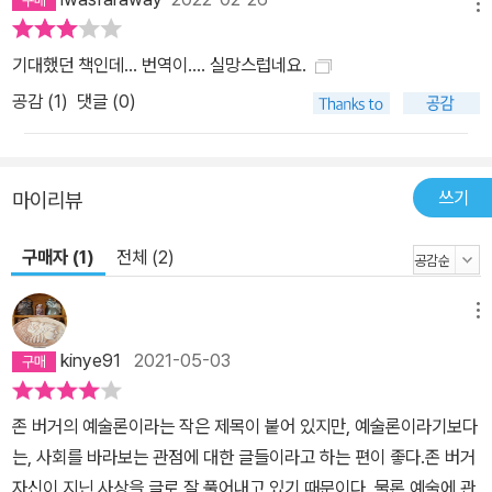
메뉴
랑카, 멕시코, 아랍 예술가들의 작품 등…. 그는 기존의 울타리를 허물
고, 역사와 예술이 조응하는 진실된 작품을 끊임없이 찾아내고 알려
기대했던 책인데... 번역이.... 실망스럽네요.
주었다. 이어 사유재산의 수단이 되어 버린 예술, 사진의 등장과 초상
공감 (
1
)
댓글 (0)
화의 죽음, 미술관의 역사적 기능을 비판하고 분석한다. 또 자신의 책
『영원한 빨강』(1960)의 새로운 서문(1968/1979)과 노동 삼부작
‘그들의 노동에’의 서문(1979)에서는 ‘부르주아 문화와 사회에 반대
쓰기
한다는 의견을 내려놓는 일은 없으리라’ 다시 한번 다짐한다. 과거와
마이리뷰
단절시킴으로써 모든 상상력을 미래에만 집중하게 하는 자본주의 존
구매자 (1)
전체 (2)
재방식에 대한 변함없는 거부인데, 그는 이 입장을 죽을 때까지 고수
했다. 그러나 1989년 동유럽의 공산정권을 향한 민중 저항운동과 19
메뉴
91년 소련의 붕괴를 바라보며 교조적으로 변질된 마르크스주의(공산
주의)에 대한 비판 역시 외면하지 않는다. 한때 민중을 동정하는 마음
kinye91
2021-05-03
에서 시작되었던 공산주의가 오늘날 사망 판정을 받은 것은, 일반화
된 법칙들이 실제 사람들의 삶을 가리면서 결국 악이 군림하게 되었
존 버거의 예술론이라는 작은 제목이 붙어 있지만, 예술론이라기보다
기 때문이라고 진단한다. 그는 이처럼 균형있는 눈, 장막에 가려진 것
는, 사회를 바라보는 관점에 대한 글들이라고 하는 편이 좋다.존 버거
을 걷어내고 볼 줄 아는 눈을 지니고 있었다. 이십일세기에 들어 가속
자신이 지닌 사상을 글로 잘 풀어내고 있기 때문이다. 물론 예술에 관