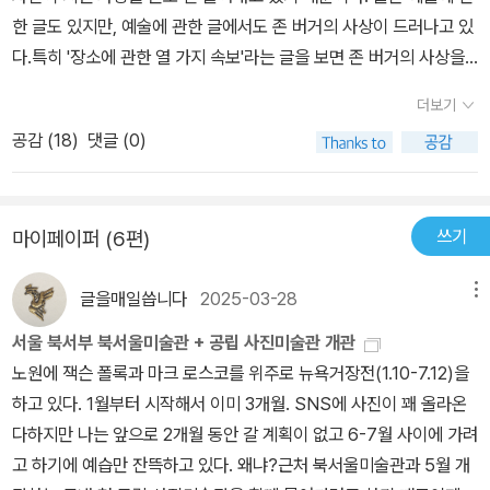
화된, 전 세계를 단일 유동 시장으로 만드는 ‘세계화’ 현상 속에서 존
한 글도 있지만, 예술에 관한 글에서도 존 버거의 사상이 드러나고 있
버거는 우리의 지표를 세우고 장소에 이름을 붙이고 시를 읽을 것을
다.특히 '장소에 관한 열 가지 속보'라는 글을 보면 존 버거의 사상을
강권한다. 이 선집을 마무리하는 긴 평론 「이런 와중에」에서 동시대의
더 잘 알 수 있는데...그는 그 글을 이렇게 시작한다. '누군가가 묻는
풍경을 다음과 같이 정의한다. “내가 찾은 지표는 감옥이었다. 그뿐이
더보기
다. 당신은 아직도 마르크스주의자요?' (291쪽)'그렇다. 나는 무엇보
었다. 이 행성을 통틀어, 우리는 모두 감옥에서 산다.” 그리고 여기에
공감 (
18
)
댓글 (0)
다도 여전히 마르크스주의자이다.' (298쪽)참 오랜 만에 보는 말이
반응하는 우리의 분노, 그러나 그 분노 때문에 끝내 패배하지 않는 우
다. '마르크스주의자'라는 말. 한 때 우리나라에서 금기시 되었던 말.
리의 인내심에 다음 희망을 향한 잰걸음이 담겨 있다고 감지한다. 다
마르크스주의자라고 하는 순간, 국가보안법에 걸려 감옥에 가야 했던
시 상상하기, 다른 방식으로 보기로의 초대장 우리가 어떤 작품을 보
쓰기
마이페이퍼 (6편)
시절도 있었는데, 그 말을 이렇게 당당하게 하는 사람이라니...소련이
고 즐거움을 느끼는 이유는 그것이 우리에게 내재된 잠재력을 깨닫게
해체되고, 공산주의는 이제 한물 간 사상이라고 생각하는데, 공산주
해 주기 때문이다. 이는 예술가가 세상을 보는 방식이 우리가 보는 방
글을매일씁니다
2025-03-28
메뉴
의와 마르크스주의를 같은 사상으로 보지 않고, 다른 의미로 파악하
식과 연결될 때 이루어진다. 그 연결이 가능하려면 어떻게 해야 할까.
면, 공산주의를 현실에 적용하려던 마르크스주의인데, 현실 적용에
서울 북서부 북서울미술관 + 공립 사진미술관 개관
존 버거는 시대에 따라 ‘예술작품의 특정한 의미가 바뀐다는 점을 기
실패했다고 해서, 이념의 기초가 되는 마르크스주의까지도 잘못되었
노원에 잭슨 폴록과 마크 로스코를 위주로 뉴욕거장전(1.10-7.12)을
억해야 한다’고 강조한다. 그렇지 않다면 어떤 작품도 그 시대를 넘어
다고 할 수 없다는 생각을 그가 하고 있는지도 모른다.존 버거에 의하
하고 있다. 1월부터 시작해서 이미 3개월. SNS에 사진이 꽤 올라온
살아남을 수 없기 때문이다. 그리고 우리 시대의 기준은 ‘이 작품이 인
면 마르크스주의는 약자에 기반한, 약자와 함께 하는 사상이기에, 그
다하지만 나는 앞으로 2개월 동안 갈 계획이 없고 6-7월 사이에 가려
간의 사회적 권리 요구에 도움이 되는가’라고 보았고(프로파간다로서
는 그 주의를 끝까지 포기하지 못하고 있는지도 모른다. 그렇게, 그는
고 하기에 예습만 잔뜩하고 있다. 왜냐?근처 북서울미술관과 5월 개
의 예술을 말하는 게 아니라), 그렇게 바라본 풍경을 평생 충실히 그
세상을 약자의 눈으로 본다. 약자들이 함께 살아갈 수 있는 세상을 만