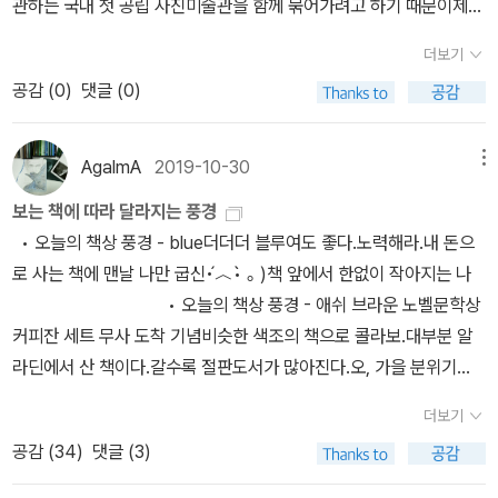
관하는 국내 첫 공립 사진미술관을 함께 묶어가려고 하기 때문이제
려 나갔다. 사람들이 예술을 제대로 판단할 수 있게 돕는 것이 자신의
들고 싶어하고, 그들에게 조금이라도 다가갈 수 있는 글을 쓰고자 한
서울사진미술관 생겨서 서울 북서부 지역을 자주 갈 유인이 충분히
임무라고 여겼기 때문이다. 이처럼 확고하면서도 폭넓은 시각은 ‘더
더보기
다. 그러니 그는 마르크스주의자임을 포기할 수 없는 것인지도 모른
생겼다북서울미술관1) 이건희컬렉션 10인 근현대회화전(4.30-7.2
는 개별과 보편 간에 본질적인 단절이 없는’ 놀랄 만큼 비옥했던 역사
다.'마르크스주의' 마르크스조차도 자신은 마르크스주의자가 아니라
공감 (
0
)
댓글 (0)
0)2) 일본계 영국인 크리스찬 히다카전(6.5-)서울 사진미술관 5.29
의 한 시기를 발견했던 버거의 예리한 눈, 그리고 이러한 생각을 꾸준
고 했다는 말이 있으니, 존 버거의 마르크스주의는 마르크스가 말한
개관1) 광채 시작의 순간(1929년 이후 1세대 사진작가 5인: 정해창
히 끌고 갔던 글쓰기가 있었기에 지속 가능했다. 더 이상 한 곳에서 한
교조적인 마르크즈주의가 아니라, 현실에서 약자들에게 도움이 되는
이형록 임석제 박영숙 조현두)2) 스토리지 스토리(미술관 건립과정
AgalmA
2019-10-30
메뉴
사람의 시각으로 본 모습을 고정하여 한 인간의 정체성을 구축할 수
사상이라고 생각해야 한다.많은 글들이 실려 있는데, 읽다보면 약자
아카이브 6인: 원성원 서동신 정멜멜 오주영 정지현 주용성)십년 전
없고, 어떤 이야기도 유일한 이야기처럼 얘기되는 일은 없다는 통찰
보는 책에 따라 달라지는 풍경
들에 대한 존 버거의 관심을 느낄 수 있게 된다. 세계화를 통한 금융자
에는 사진에 관심이 없었다 Robin Kelsey와 John Berger를 읽고
은 그의 여러 글에서 되풀이된다. 이는 그의 글들이 다시 상상하기, 다
• 오늘의 책상 풍경 - blue더더더 블루여도 좋다.노력해라.내 돈으
본주의의 지배를 비판하면서, 우리가 잘 살기 위해서는 어떻게 해야
예술로서 사진을 이해하게 됐다
른 방식으로 보기로의 초대장이라는 톰 오버턴의 말과도 연결된다.
로 사는 책에 맨날 나만 굽신•́︿•̀ ｡ )책 앞에서 한없이 작아지는 나
할지를 고민하는 글들도 많고.예술이 사회와 독립해서 홀로 존재할
그의 안내를 따라 우리는, 감상적 노스텔지어와 구별되는, 과거를 불
• 오늘의 책상 풍경 - 애쉬 브라운 노벨문학상
수 없듯이, 예술가들도 사회와 관계없이 지낼 수 없듯이, 우리는 사회
러내 다시 보고 현재화하는 노력을 계속해야 한다. 존 버거가 스스로
커피잔 세트 무사 도착 기념비슷한 색조의 책으로 콜라보.대부분 알
속에서 살아가고 있으니, 사회를 바로보는 관점에 대해서 끊임없이
설명한 적은 없지만, 『풍경들』은 간략한 미술사 스케치나 『초상들』에
라딘에서 산 책이다.갈수록 절판도서가 많아진다.오, 가을 분위기🍂
생각하고 돌이켜봐야 한다.아마도, 존 버거의 이 책은 그러한 눈을 지
실린 개별 글들의 배경으로도 읽힐 수 있다. 이 글들이 씌어진 시기나
내가 봐도 멋지네😍좋아하는 책으로 가득한 내 책상, 흐뭇하다. 지금
니는데 도움이 될 것이다. 이 중에서 '로자 룩셈부르크를 위한 선물'이
더보기
묘사하는 시기를 보아도 그렇다. 하지만 단순히 『초상들』의 배경이나
읽어야 할 책은파스칼 키냐르 『세상의 모든 아침』(2013, 문학과 지
란 글은 마음 속에서 쉽게 사라지지 않는다. 혁명이 무엇인지, 어떤 혁
‘부산물’로 여겨질 책은 아니다. 오히려 역사적 시기마다 남긴 명백하
공감 (
34
)
댓글 (3)
성사) • 1일 1사진 - 대체로 벽 낡은 창의
명이어야 하는지를 생각하게 하고... 우리나라도 '촛불 혁명'이라는 말
고 총론적인 글들이 예술을 보는 미학적 자양분을 계속해서 공급해
햇빛은 더 많은 이야기를 해주는 것 같아 더 눈이 가고,낡은 문은 나를
을 쓰는데... 결과는?한 편의 글을 더하면 '돌멩이'란 글을 통해 엄청