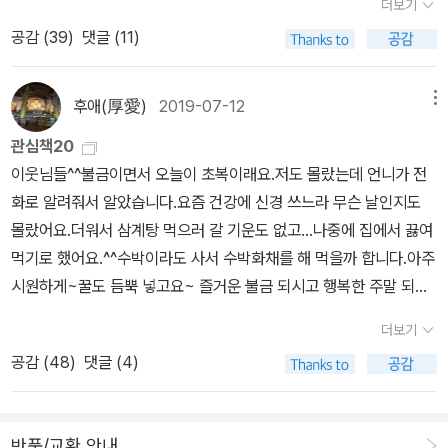
더보기
도 다빈치』(2019, arte)📚 마이클 토마셀로 『도덕의 기원』(2018,
민음북클럽 회원 대상 온라인 이벤트가 있었죠. 이름하야 soul 국제
공감 (
39
)
댓글 (11)
이데아출판사) 알라딘아, 나 좀 살려줘😭굿즈도 참고 책을 안 사고
도서전저는 행사 때 갔지만 짐도 많고 온라인 서점 (굿즈) 구매에 주
있으면 중고매장 할인 쿠폰을 시시때때로 줘서 다람쥐처럼 모으러 가
력하다 보니 민음사 코너에서 쏜살문고랑 굿즈만 사왔었죠ㅎ;​이번에
게 만듭니다. 오프라인 중고 매장 잘 안 가서 럭키백 안 샀는데 이럴
심혈을 기울여 책 4권 주문했는데💦요한 페터 에커만 『괴테와의 대
후애(厚愛)
2019-07-12
메뉴
줄 알았으면 살걸. 엉엉))) 책 사랑인가 집착인가. 둘 다😑💦이렇게
화』(1권, 2권은 민음사 세계문학전집 에코백 받으려고 얼마 전 알라
관심책20
살지 말자고 해도 이미 늦은 일. 이게 끝인가. 아니죠. 📚 올가 토
딘에서 삼ㅎ)마르셀 프루스트 『잃어버린 시간을 찾아서』(7~8권, 요
이웃님들^^불금이면서 오늘이 초복이래요.저도 몰랐는데 언니가 전
카르추크 『태고의 시간들』(2019, 은행나무출판사)- 페터 한트케 읽
즘 이 책 읽고 계신 분 자주 눈에 띄던데 저도 중단했던 거 슬슬 발동
화로 알려줘서 알았습니다.요즘 건강에 신경 쓰느라 무슨 날인지도
다가 좀 지겨워져서 다른 노벨문학상 수상자에게 관심을. 폴란드 문
을 걸어야 할 듯^^)이졸데 카림 『나와 타자들』헉스@@;;; 내가 럭키
몰랐어요.더워서 삼계탕 먹으러 갈 기운도 없고...나중에 집에서 끓여
학은 좀 생소한데요. 2015년 노벨문학상을 받은 스베틀라나 알렉시
박스를 산 건가ㅋ사은품으로 책 5권이나 옴!!!!!문보영 『책기둥』오르
먹기로 했어요.^^수박이라도 사서 수박화채를 해 먹을까 합니다.아주
예비치도 생소한 벨라루스 작가였죠. 책을 읽으니 숨겨진 보석 같았
한 파묵 『내 이름은 빨강』J.D. 샐린저 『호밀밭의 파수꾼』(작가 탄생 1
시원하게~꿀도 듬뿍 넣고요~ 즐거운 불금 되시고 행복한 주말 되시
던 걸 생각하면 이번 올가 토카르추크 작품도 기대됩니다. ​📚 로베르
00주년 기념 초판본 디자인 특별판, 양장)나혜석 『나혜석, 글 쓰는
길 바랍니다.^^그리고 더위 조심하시고, 항상 건강 챙기세요!!!^^
토 무질 『특성없는 남자 1』(2013년 초판, 2019년 3쇄 도착, 북인더
여자의 탄생』(한국의 페미니즘 고전 읽기)안 읽은 책이 3권이나 되어
더보기
소설 책인줄 알았더니 대본집이다...ㅠㅠ녹두꽃은 중간중간
갭)- 페터 한트케 『페널티킥 앞에 선 골키퍼의 불안』읽다가 아무래도
서 더 기쁨😆⚘특히 오르한 파묵! 넘 유명해서 안 읽은 책 중 하난데
공감 (
48
)
댓글 (4)
보다가 말았는데...책으로 나오면 봐야겠다.아니면 대본집도 볼까...
비슷해서 비교해보고자 구매.완간 되면 사야지 하고 안 사고 있었는
(베스트셀러 은근 기피자😅... 파묵 씨, 미안해요)안 그래도 베르나르
이 책도 대본집.대본집이 많이 나오네.이 드마라도 안 봐서 전혀 모르
데 워낙 방대한 양이라 더 나올 기미가 안 보이니 이거야 원^^​📚 앨런
베르베르 『죽음』 읽고 죽은 화자가 나오는 『내 이름은 빨강』 읽고 싶
겠다.요즘은 드라마보다 예능 프로를 보고 있어서... 역사 저널
튜링 『지능에 관하여』(2019, HB PRESS)📚 장-피에르 보 『도둑맞
긴 했음. 내 맘을 들켰네 들켰어☺️이거 도로 회수하시는 거 아니죵ㅋ
반품/교환 안내