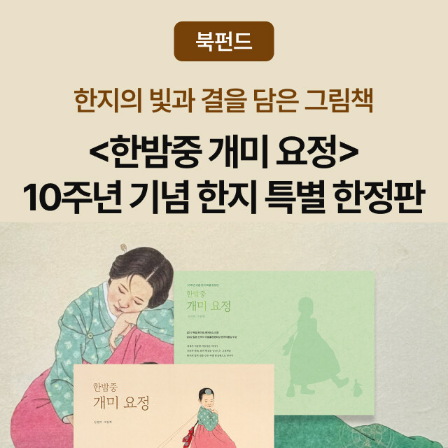
리드 인문양말(종의기원 패러디한 양말의 기원, 2000원)- 톡톡한 소
리스가 디테일이 훨씬 예쁨.침실 무드등으로 매우 멋짐😊😍​☆ 크레
재의 가을 겨울 양말. 아이디어는 좋은데 개선이 필요해 보이죠. 예쁜
마파우치크레마사운드업/사운드 젤리케이스 (반칙)- 프린팅이 생각
양말 만들기가 이리 어려운가 생각하게 하는 예🤔• 한 손에 쏙 들어
보다 고급스럽진 않아요/​아, 이제 실리콘 램프가 남았나😂😭 알베
오는 <나에게는 꿈이 있습니다> 마틴 루터 킹 키링(2,000원) - 빈티
르토 망구엘은 『밤의 도서관』에서 이렇게 말했죠. 📎 중고책애로사
지해서 맘에 듭니다. 굿즈쟁이가 아니라면 2000원이나 주고 살 것까
항'새 책이든 헌 책이든, 내가 책에서 항상 지워버리려고 애쓰는 유일
진 없어요. ☆ 그리하여 이 달 내게 온 종이책(ebook 제외)과
한 표식이 있다면, 심술궂은 책 장수가 책의 뒷면에 단단히 붙여놓은
굿즈 종합 ☆ ※ 산 건 아니고 돌베개 출판사 굿즈 : 티
책값 스티커이지만, 성공하는 경우는 거의 없다. 그 고약한 하얀 스티
코스터 세트 돌베개 도서 목록(1979~2019)을 보며 『열하일기』
커는 잘 벗겨지지 않기 때문이다. 꼭 문둥병처럼 끈적이는 흔적을 남
가 참 탐납니다☺️ 책 앓이, 굿즈 앓이는 끝이 없어요.
겨 먼지와 보푸라기가 달라붙게 된다. 그런 스티커를 발명한 사람이
끈적거리는 지옥에 떨어지기를 두 손 모아 기도하고 싶은 심정이
다.'📎 마지막 책 구입은 없다'네모 선장이 해저 2만리를 여행하는 동
안에 “노틸러스 호가 처음 해저에 가라앉던 날 내게 세상은 끝났다.
그날 나는 마지막으로 책과 소책자와 잡지를 샀다. 그날 이후로 내게
는 인간이 더 이상 생각하지 않고 한 문장 글도 쓰지 않았던 것 같
다”라고 말할 수 있었으니 얼마나 다행인가! 그러나 나 같은 독서가에
게는 이승의 ‘마지막’ 구입이란 없다.'​📎 다 읽었요? 에 대한 적절한