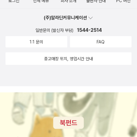
로그인
전체 메뉴
회사 소개
출판사 안내
PC 버전
(주)알라딘커뮤니케이션
1544-2514
일반문의 (발신자 부담)
1:1 문의
FAQ
중고매장 위치, 영업시간 안내