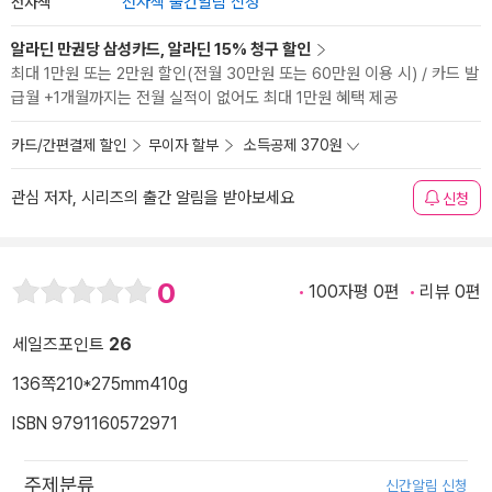
전자책
전자책 출간알림 신청
알라딘 만권당 삼성카드, 알라딘 15% 청구 할인
최대 1만원 또는 2만원 할인(전월 30만원 또는 60만원 이용 시) / 카드 발
급월 +1개월까지는 전월 실적이 없어도 최대 1만원 혜택 제공
카드/간편결제 할인
무이자 할부
소득공제 370원
관심 저자, 시리즈의 출간 알림을 받아보세요
신청
0
100자평 0편
리뷰 0편
세일즈포인트
26
136쪽
210*275mm
410g
ISBN 9791160572971
주제분류
신간알림 신청