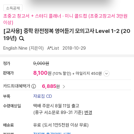
소득공제
초중고 참고서 + 스터디 플래너 · 미니 콜드컵 (초중고참고서 3만원
이상)
[교사용] 중학 완전정복 영어듣기 모의고사 Level 1-2 (20
19년)
English Nine
(지은이)
A*List
2018-10-29
정가
9,000원
8,100
판매가
원
(10% 할인) +
마일리지 450원
6,885
카드최대혜택가
원
부록
자료집 CD
수령예상일
택배 주문시 8월 11일 출고
(중구 서소문로 89-31 기준)
변경
배송료
유료 (도서 1만5천원 이상 무료)