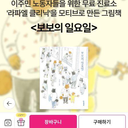
뒤로가
기
보관함담기
선물하기
장바구니
구매하기