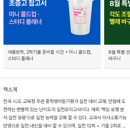
여름방학, 2학기를 준비할 시간 + 미니 콜드컵,
8월 특별 선
스터디 플래너
바구니
책소개
전국 시.도 교육청 주관 중학영어듣기평가 실전 대비 교재. 만점에 도
전하는 변별력 있는 난이도의 실전모의고사이다. 매회 '핵심 유형 분
석.실전 응용'으로 실전 능력을 강화 할 수 있다. 교과서 의사소통기능
반영으로 실전.내신을 대비 할 수 있으며, 실전 12회 + 기출 2회로 단