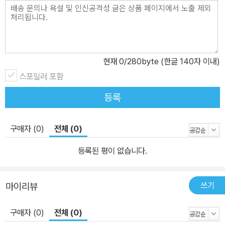
지를 얻어 사용하는 예를 살펴보고, 바람으로 전기를 일으키는 풍력
발전기의 내부 모습을 그림으로 그려 한눈에 살펴볼 수 있도록 했다.
바다에서 얻는 해양 에너지에는 어떤 것들이 있는지, 그 원리는 무엇
인지를 살펴본다. 그 밖에 땅속에서 얻는 지열 에너지와 물로 만드는
현재
0
/280byte (한글 140자 이내)
수소 에너지, 무엇보다 살아 있는 동식물의 자원을 통해 만드는 바이
스포일러 포함
오 에너지까지 다양한 재생 에너지에 대해 알아보며 에너지를 잘 이
용하기 위해 어떻게 해야 하는지 생각해 볼 수 있을 것이다. [시리즈
등록
소개] '신나는 교과연계 체험학습' 시리즈 기획 의도 체험학습이란?
체험 학습은 학습과 관련된 자료가 있는 곳에 직접 찾아가 체험을 통
구매자 (0)
전체 (0)
해 학습 목표를 달성하는 수업 방법이다. 특히 초등학생을 대상으로
하는 체험학습은 교실에서 배운 것을 토대로, 현장에 가서 직접 보고
등록된 평이 없습니다.
느끼며 생생한 학습 경험을 갖도록 해 주는 것이 가장 큰 목적이다. 체
험학습이 왜 화두인가? 아이들이 자라면서 겪는 모든 체험은 올바른
쓰기
마이리뷰
인성을 형성하는 데 중요한 역할을 한다. 학교와 가정의 역할도 중요
하지만, 고궁이나 유적지, 산과 바다로 나가 나무 한 그루, 풀 한 포기
구매자 (0)
전체 (0)
를 만져 보는 것도 필요하다. 요즘 학습통합적인 교육의 대안으로 체