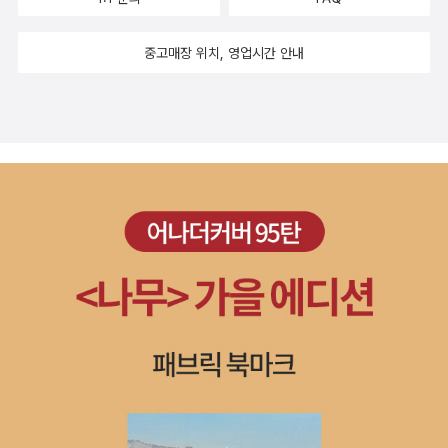
자 등 전문 분야에서 활동하는 전문가들이 저자로 참여했다. 이 시리
즈는 2008년 총 100권으로 처음 발간되었으며, 이번에 꾸준히 독자
중고매장 위치, 영업시간 안내
들의 사랑을 받았던 50권을 선별해 세계문화유산(14), 한국사(13),
사회(14), 과학(7), 지역답사(2)의 다섯 가지 분야로 선보이게 되었
다. 또한 100권 중 특히 많은 사랑을 받았던 박물관 분야는 특성을 고
려하여 50권 세트와는 별도로 [신나는 교과연계 체험학습 박물관]
시리즈로 20권을 구성하였다. [각 권별 특징] 첫째, 철저한 사전 준
비! 각 권마다 체험학습 현장에 가기 전에 준비해야 할 사항을 실었다.
현장 정보, 현장에서 주의할 점, 교통편, 약도 등을 상세히 실어서 체
험학습 시 사전 계획을 꼼꼼히 세울 수 있다. 둘째, 보고서 작성을 도
와주는 ‘사후활동 보고서’ 예시! 체험학습을 다녀온 뒤 가장 큰 고민은
바로 학교에 제출해야 하는 ‘사후활동 보고서’이다. [신나는 교과연계
체험학습] 시리즈에는 각 권마다 사후활동 보고서가 실려 있다. 역사
신문, 역사 유물 만들기, 역사 유물 소개하기, 가상 인터뷰, 생태 보고
서 등 사후활동 보고서를 다양한 형식으로 실어 놓았다. 각 권마다 체
험학습 장소의 특징을 살린 보고서는 현장에서 본 내용을 되새겨 보