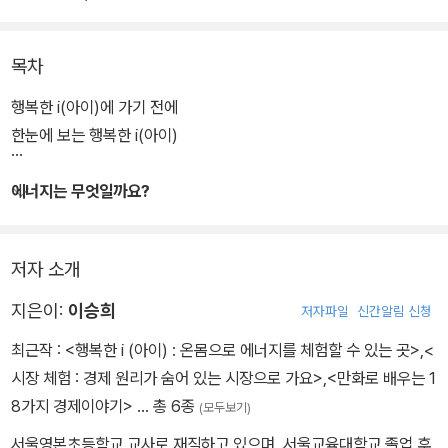
문가들이 저자로 참여했다. 47권에서는 행복한 i(아이) 체험형 전시
물들을 하나하나 보여주며 원리에 대해 소개해 다양한 에너지원에 대
목차
한 학습을 자연스럽게 할 수 있도록 했다.
행복한 i(아이)에 가기 전에
각 권마다 체험학습 현장에 가기 전에 준비해야 할 사항을 실었다. 현
한눈에 보는 행복한 i(아이)
장 정보, 현장에서 주의할 점, 교통편, 약도 등을 상세히 실어서 체험
학습 시 사전 계획을 꼼꼼히 세울 수 있도록 했다. 체험학습 장소의 특
에너지는 무엇일까요?
징을 살린 보고서는 현장에서 본 내용을 되새겨 보며 다양한 형태로
활용할 수 있다. 또한, 교과서를 철저히 분석하여 체험학습 장소와 연
저자 소개
관된 학년별 단원을 실었다.
지은이:
이승희
저자파일
신간알림 신청
최근작 :
<행복한 i (아이) : 온몸으로 에너지를 체험할 수 있는 곳>
,
<
시장 체험 : 경제 원리가 숨어 있는 시장으로 가요>
,
<만화로 배우는 1
8가지 경제이야기>
… 총 6종
(모두보기)
서울영본초등학교 교사로 재직하고 있으며, 서울교육대학교 졸업 후,