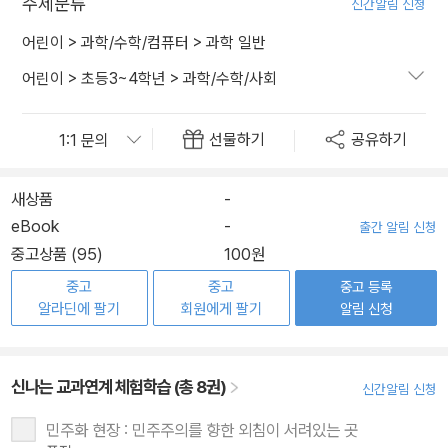
주제분류
신간알림 신청
어린이
>
과학/수학/컴퓨터
>
과학 일반
어린이
>
초등3~4학년
>
과학/수학/사회
선물하기
공유하기
새상품
-
eBook
-
출간 알림 신청
중고상품 (95)
100원
중고
중고
중고 등록
알라딘에 팔기
회원에게 팔기
알림 신청
신나는 교과연계 체험학습 (총 8권)
신간알림 신청
민주화 현장 : 민주주의를 향한 외침이 서려있는 곳