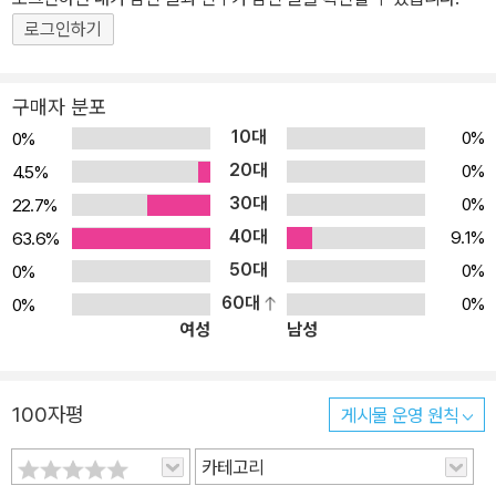
으로 구성되어 있는데, 먼저 1장인 ‘에너지는 무엇일까요?’ 에서는 우
로그인하기
리 삶에 리듬을 주는 생명의 근원인 태양 에너지에 대해 자세히 살펴
본다. 그 밖에 위치 에너지가 운동 에너지로 바뀌는 즐거운 공놀이에
구매자 분포
서부터 내 몸속 열에너지는 얼마나 되는지 등 재미있는 체험을 친절
10대
0%
0%
하게 안내했다. 또 현재 우리 생활에 가장 많이 이용되는 화석 에너지
20대
0%
4.5%
에는 어떤 종류가 있고, 그로 인해 어떤 문제점들이 생겨났는지 알아
30대
0%
22.7%
본다. 2장 ‘전기 에너지를 이용해요!’에서는 전기 에너지를 만들어 내
40대
는 수력, 화력, 원자력 등의 에너지에 대해 좀 더 자세히 알아볼 수 있
9.1%
63.6%
도록 했다. 우선 전기는 무엇인지, 또 전기와 관련된 인류의 역사를 간
50대
0%
0%
단한 그림과 설명으로 알아볼 수 있도록 꾸몄다. 다소 어려운 과학 용
60대
0%
0%
여성
남성
어들이 많이 나와 흥미를 잃어버리기 쉬운 부분은 체험형 전시물들의
원리와 체험 모습을 넣어 쉽게 머릿속에 그려볼 수 있도록 했다. 마지
막 장인 ‘미래의 에너지를 만나요!’에서는 화석 연료의 고갈 문제로 세
100자평
게시물 운영 원칙
계가 관심을 가지고 연구하고 있는 대체 에너지에 대해 공부해 볼 수
있도록 했다. 태양열, 태양광, 풍력, 조력, 지열 등과 같이 자연에서 얻
카테고리
을 수 있는 재생 에너지의 특징에 대해 소개했다. 먼저 태양에서 에너