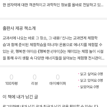
한 원자력에 대한 객관적이고 과학적인 정보를 올바로 전달하고 있어
요.
출판사 제공 책소개
교과서에 나오는 바로 그 장소, 그 내용! '신나는 교과연계 체험학
습'과 함께 준비된 체험학습을 떠나자! 온몸으로 에너지를 체험할 수
있는 곳, 행복한 아이(i) 《행복한 i(아이)》는 재미있는 체험 놀이 시설
을 통해 우리 생활 속 다양한 에너지들을 알아보는 체험형 전시관이
다. 이 책은 행복한 i(아이) 체험형 전시물들을 하나하나 보여주며 원
리에 대해 소개해 다양한 에너지원에 대한 학습을 자연스럽게 할 수
읽고 싶어요 0명
0
0
0
있도록 했다. 우리 주변에서 매일 사용하고 있지만 쉽게 지나쳐버리
읽고 있어요 0명
100자평
리뷰
마이페이퍼
는 에너지의 소중함과 앞으로 에너지가 우리 생활에 어떤 변화를 가
읽었어요 0명
져올지 생각해 보는 계기를 마련해 줄 것이다. 물의 힘을 이용하는 수
이 책에 내가 남긴 글
력, 바람이 힘을 이용하는 풍력, 핵분열을 이용하는 원자력까지 에너
지의 종류에 따라 어떤 이야기가 숨어 있는지 알아본다. 이 책은 3장
로그인하면 내가 남긴 글과 친구가 남긴 글을 확인할 수 있습니다.