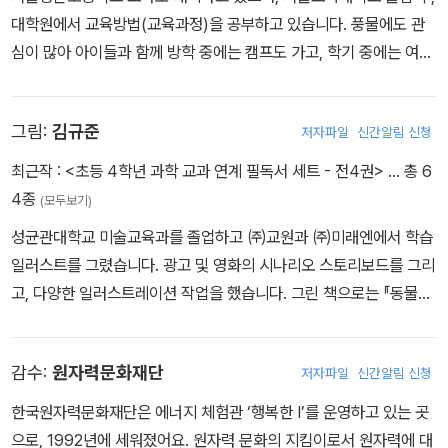
대학원에서 교육방법(교육과정)을 공부하고 있습니다. 풍물에도 관
심이 많아 아이들과 함께 방학 중에는 캠프도 가고, 학기 중에는 여기
저기 공연도 다니고 있습니다. 쓴 책으로는 신나는 교과서 체험학습
시리즈 중 《시장 체험》이 있습니다.
그림:
김규준
저자파일
신간알림 신청
최근작 :
<초등 4학년 과학 교과 연계 필독서 세트 - 전4권>
… 총 6
4종
(모두보기)
성균관대학교 미술교육과를 졸업하고 ㈜교원과 ㈜미래엔에서 학습
일러스트를 그렸습니다. 광고 및 영화의 시나리오 스토리보드를 그리
고, 다양한 일러스트레이션 작업을 했습니다. 그린 책으로는 『동물로
보는 세계사 이야기』 시리즈, 『보고 듣고 말하는 호락호락 한국사』 시
리즈, 『과학 쿡, 문화 쿡! 음식의 세계』, 『토쿠와 마법 액자』, 『신나는
감수:
원자력문화재단
저자파일
신간알림 신청
교과서 체험 학습–백범기념관』 등이 있습니다.
한국원자력문화재단은 에너지 체험관 ‘행복한 I’를 운영하고 있는 곳
으로, 1992년에 세워졌어요. 원자력 문화의 지킴이로서 원자력에 대