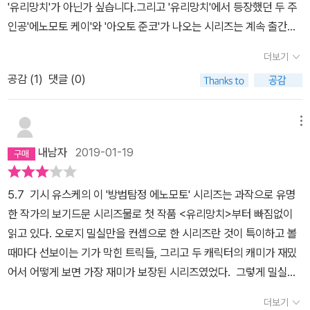
'유리망치'가 아닌가 싶습니다.그리고 '유리망치'에서 등장했던 두 주
인공'에노모토 케이'와 '아오토 준코'가 나오는 시리즈는 계속 출간이
되었고'열쇠가 잠긴방'이란 제목으로 일본에서 드라마화 되기도 했었
더보기
는데요..'미스터리 클락'은 '유리망치','자물쇠가 잠긴방','도깨비불의
공감 (
1
)
댓글 (0)
집'에 이어..네번째로 만나게 되는 '에노모토 케이 & 아오토 준코'시리
즈입니다.주인공 '에노모토 케이'는 원래는 보안업체의 직원이엿지만,
현재는 자기가게를 운영중입니다.그리고 '아오토 준코'는 변호사지
메뉴
요...첫번째 단편인 '완만한 자살'은 야쿠자 사무실을 열고 있는 '에노
내남자
2019-01-19
모토 케이'의 장면으로 시작되는데요우락부락한 조폭 사이에서 낑낑
대며 '특수문'을 열고 있는데요..문을 열고 들어가니 조폭 한명이 권총
5.7 기시 유스케의 이 '방범탐정 에노모토' 시리즈는 과작으로 유명
을 손에들고 죽은채 앉아있고..창문도 없고 통로도 없기에 다들 자살
한 작가의 보기드문 시리즈물로 첫 작품 <유리망치>부터 빠짐없이
이라고 생각하지만..'케이'는 그 시체를 보고 뭔가 수상함을 느낍니다.
읽고 있다. 오로지 밀실만을 컨셉으로 한 시리즈란 것이 특이하고 볼
그리고 얼마전에 비슷한 자살사건이 있었음을 알고, 동일범에 의한
때마다 선보이는 기가 막힌 트릭들, 그리고 두 캐릭터의 캐미가 재밌
살인이라고 생각하는데요결국 범인은 밝혀내지만, 돈도 못받고 도망
어서 어떻게 보면 가장 재미가 보장된 시리즈였었다. 그렇게 밀실이
치는 '케이''미스터리 클락'은 총 네편의 중단편으로 이뤄져있습니다.
란 한계를 벗어나 새로운 이야기를 보여주는 시리즈에 나는 늘 경의
야쿠자의 의뢰로 특수문을 따려갔다가 시체를 발견하는 '완만한 자
더보기