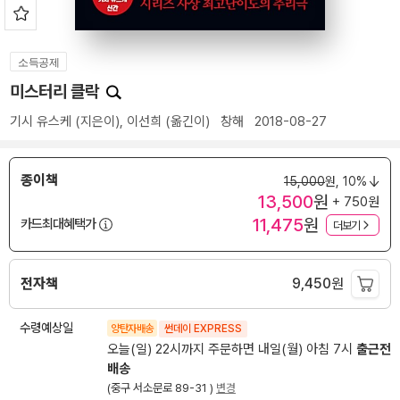
소득공제
미스터리 클락
기시 유스케
(지은이),
이선희
(옮긴이)
창해
2018-08-27
종이책
15,000
원,
10%
13,500
원
+ 750원
11,475
원
카드최대혜택가
더보기
전자책
9,450
원
수령예상일
양탄자배송
썬데이 EXPRESS
오늘(일) 22시까지 주문하면 내일(월) 아침 7시
출근전
배송
(중구 서소문로 89-31 )
변경