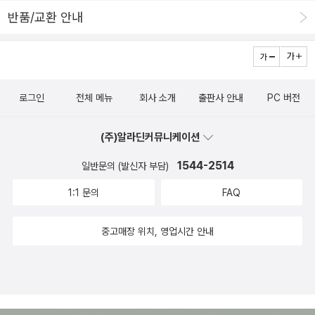
을 바꿔서 오후에 가기로 했다. 나를 기억하고 진료마감인데 받아주
반품/교환 안내
겠다고 한 간호사님. 고마워요. 오후에 갈 때 간식이라도 들고 가야겠
어. 그런데 이 기세라면 열두시라도 비바람은 멈출 것 같지 않고.마당
을 내다보니 토마토와 고추는 밭에 드러누워 버렸네. 어제 히가시노
게이고의 11문자 살인사건을 다 읽었다. 예전 작품을 재출간 한 것이
로그인
전체 메뉴
회사 소개
출판사 안내
PC 버전
라 정말 고전적인 느낌이 물씬나는.빈둥거리고 있는데 마침 광고문자
가 떴다. 히가시노 게이고의 신작. 무려 두권인데... 가만히 책장을 보
(주)알라딘커뮤니케이션
니 방황하는 칼날도 꽤 두꺼운 책이었지만 한 권. 유성의 인연은 두
권. 참 애매한 문제야. 그래도 히가시노 게이고인데, 읽고 싶은거지
1544-2514
일반문의 (발신자 부담)
뭐. 이건 읽어볼까, 싶은 책. 그리고 이 중에 뭘 읽을까.
1:1 문의
FAQ
어느 한 권을 그냥 넘길수가 없어서 고민스럽다. 이 책들을 쌓아두고
읽으려고 하는데 읽은 후 조카에게 건네야할 정영목에세이를 먼저 읽
중고매장 위치, 영업시간 안내
기는 해야하겠지만. 좀 가볍게 소설을 읽고 싶기도 하고. 장 스트레칭
도 가볍게 훑어봐야 좀 더 빨리 장건강을... 뭐 이럴 시간에 책 한쪽이
라도 읽는게 나으려나?이제 좀 있으면 병원에 가야겠는데. 비바람이
누그러지기는 커녕 빗줄기가 더 세졌다. 에혀. ㅠㅠ