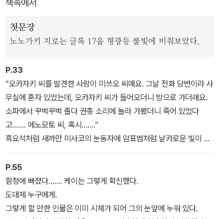
책속에서
독자들을 위해 기시 유스케가 마련한 본격 추리소설의 종합선물세트
라고 할 수 있겠다. 방범 컨설턴트 에노모토 케이와 변호사 아오토 준
첫문장
코가 밀실살인의 수수께끼를 풀어나가는 '방범탐정 에노모토 시리
노노가키 지로는 글록 17을 형광등 불빛에 비춰보았다.
즈'로, '완만한 자살', '거울나라의 살인'은 이미 일본에서 드라마로도
제작되었다.
P.33
“오카자키 씨를 발견한 사람이 미쓰오 씨예요. 그날 전화 당번이라 사
폭력조직 사무실, 미술관 전시실, 인적 드문 산장, 바다 위 보트 등 주
무실에 혼자 있었는데, 오카자키 씨가 들어오더니 방으로 가더래요.
변과 격리된 평범치 않은 공간에서 살인사건이 발생한다. 범인의 교
소파에서 꾸벅꾸벅 졸다 권총 소리에 놀라 가봤더니 죽어 있었다
묘한 밀실트릭과 에노모토 케이의 남다른 추리력 싸움에서 과연 누가
고……. 에노모토 씨, 혹시…….”
승리할까?
흑요석처럼 새까만 미사코의 눈동자에 암표범처럼 날카로운 빛이 깃
들었다.
“두 사람이 같은 방법으로 살해됐다는 거예요?”
P.55
“그건 아닐 겁니다. 둘 다 자살로 보이게 만든 걸 보면 동일인의 범행
함정에 빠졌다……. 케이는 그렇게 확신했다.
일 가능성이 높지만요.”
도대체 누구에게.
케이가 용기를 짜내서 대답했다. 이 세계에서는 일단 입 밖으로 나간
그렇게 할 만한 인물은 이미 시체가 되어 그의 눈앞에 누워 있다.