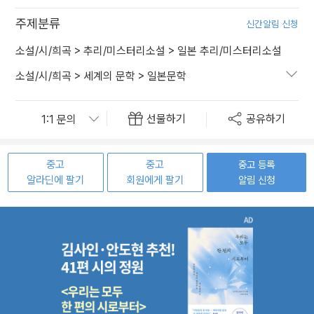
주제분류
신간알림 신청
소설/시/희곡
>
추리/미스터리소설
>
일본 추리/미스터리소설
소설/시/희곡
>
세계의 문학
>
일본문학
선물하기
공유하기
중고
중고
중고 등록
알라딘에 팔기
회원에게 팔기
알림 신청