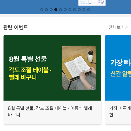
관련 이벤트
전체보기
8월 특별 선물. 각도 조절 테이블 · 이동식 빨래
가장 빠르게
바구니
합