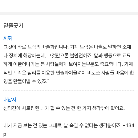
야스다는 단호하게 부정했다.
“그러면 콜로서스라는 것은요?”
케이가 흥미진진한 얼굴로 물었다.
밑줄긋기
“콜로서스 스퀴드를 말하는데, 보통 콜로서스라고 부르죠. 남극하트
지느러미오징어를 말합니다.”
꺼퓌
하트? 지느러미? 서로 어울리지 않는 단어들의 조합이다. 그건 또 어
그것이 바로 트릭의 마술화입니다. 기계 트릭은 마술로 말하면 소재
떤 오징어인가?
나 장치에 해당하는데, 그것만으론 불완전하죠. 말과 행동으로 교묘
“남극하트지느러미오징어는 전설에 나오는 크라켄의 모델이라고 하
하게 이끌어나가는 등 사람들에게 보여지는부분도 중요합니다. 기계
더군요. 포획된 사례가 많지 않아 확실하게 말할 수는 없지만, 대왕오
적인 트릭은 심리를 이용한 연출과어울려야 비로소 사람들 마음에 환
징어보다 크지 않을까 이야기되더군요.”
영을 만들어낼 수 있죠.˝
내남자
선입견에 사로잡힌 뇌가 할 수 있는 건 한 가지 생각밖에 없어요.
내가 지금 보는 건 있는 그대로, 날 속일 수 없다는 생각뿐이죠. - 134
p