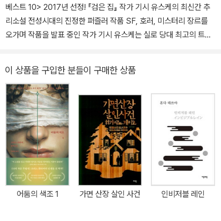
베스트 10> 2017년 선정! 『검은 집』 작가 기시 유스케의 최신간 추
밤』 등이 있다.
공포를 선사하는 세 편의 이야기를 담았다. 하이쿠, 곤충, 버섯 등 단
리소설 전성시대의 진정한 퍼즐러 작품 SF, 호러, 미스터리 장르를
편마다 신선한 소재를 펼쳐냄으로써 지적 호기심을 자아내는 것은 물
오가며 작품을 발표 중인 작가 기시 유스케는 실로 당대 최고의 트릭
론, 예측불가능한 전개를 통해 읽는 이를 압도적 서스펜스의 한복판
제조가이다. 그의 대표작 가운데 하나인 『유리망치』가 세상에 나오
으로 이끈다.
자, 마치 쇠망치로 머리를 얻어맞은 것처럼 충격을 받았다는 독자들
이 상품을 구입한 분들이 구매한 상품
도 적지 않았다. 요즘 시대에 이토록 다양한 아이디어를 선보이는 미
스터리 작가가 또 있을까? 일본의 저명한 서평가 스기에 마쓰코이
(杉江松恋)가 ‘2017년 일본 미스터리의 최대 수확’으로 격찬했던
기시 유스케의 신작 『미스터리 클락』이 창해출판사에서 출간되었다.
수수께끼 풀이에 중점을 둔 본격 추리소설인 동시에, 『유리망치』의
뒤를 이어 에노모토 케이와 아오토 준코의 환상적인 케미를 경험할
수 있는 작품이다. 그는 이번 작품에서도 추리소설 작가들에게 가장
큰 벽이자 난제인 ‘밀실트릭’에 도전했다. 1841년 에드거 앨런 포가
처음으로 발표한 추리소설 『모르그 거리의 살인』 이후 수많은 작가들
어둠의 색조 1
가면 산장 살인 사건
인비저블 레인
이 밀실의 트릭을 다루는 장르에 뛰어들었다. 그리고 지난 170여 년
동안 엄청난 작품들이 발표되었다. 그리하여 이제 실현 가능성 있는