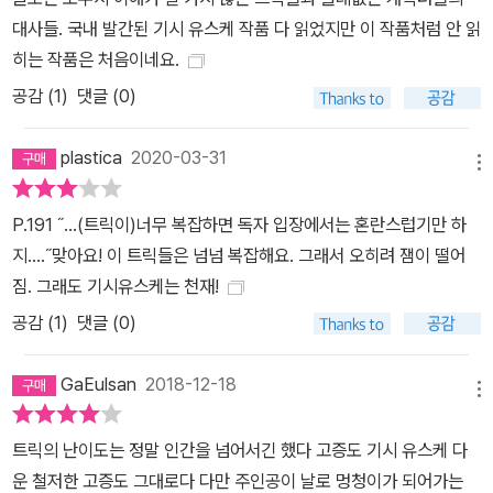
건의 특징에 좀 더 가까이 다가가게 된다. 유일한 해답에 도달하기 위
대사들. 국내 발간된 기시 유스케 작품 다 읽었지만 이 작품처럼 안 읽
해 필요한 과정이라고나 할까? 기시 유스케는 미스터리에 대해 작가
히는 작품은 처음이네요.
가 최대한 노력을 기울여 독자들이 즐길 수 있도록 하는 게 최우선이
공감 (
1
)
댓글 (0)
라고 생각한다. 힘든 건 작가가 다 할 테니 독자는 그냥 작가를 믿고
즐겁게 읽어주기를 바라는 것이다. 한 작품을 쓰기 위해 상상을 초월
plastica
2020-03-31
할 만큼 연구하고 조사하는 그의 명성을 입증이라도 하듯 트릭 하나
메뉴
를 성립시키기 위해 어마어마한 양의 아이디어가 투입된 책, 그리하
P.191 ˝...(트릭이)너무 복잡하면 독자 입장에서는 혼란스럽기만 하
여 추리소설의 즐거움을 제대로 만끽할 수 있는 책이 바로 『미스터리
지....˝맞아요! 이 트릭들은 넘넘 복잡해요. 그래서 오히려 잼이 떨어
클락』이다.
짐. 그래도 기시유스케는 천재!
공감 (
1
)
댓글 (0)
GaEulsan
2018-12-18
메뉴
트릭의 난이도는 정말 인간을 넘어서긴 했다 고증도 기시 유스케 다
운 철저한 고증도 그대로다 다만 주인공이 날로 멍청이가 되어가는