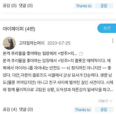
를 표하곤 했다. 하지만 이번 신작은... 너무 멀리 갔다. 트릭이 너무
살'은 가장 얇은데요넘 얇다보니 '아오토 준코'가 안나와서 아쉬웠는
공감 (
0
)
댓글 (0)
전문적이라서 지적 쾌감이 솟기에 다소 어려움이 따랐던 탓이다. 에
데..다음 작품인 '거울나라의 살인'에서 드디어 등장하더라구요두번째
노모토가 용케 범인을 맞추고 트릭을 밝혀내도 독자로선 따라갈 방도
단편인 '거울나라의 살인'은 미술관 관장의 살인사건 이야기를 다루고
가 없으니 대단한 걸 넘어서 비현실적이란 느낌만 들었던 것이다. 다
있는데요..중요한것은 그가 죽은 cctv에서 한 남자가 찍혀있었고..그
쓰기
마이페이퍼 (4편)
르게 말하면 이 전문성이야말로 취재하고 공부한 걸 모조리 작품에
리고 그가 누군지 단번에 알아채는 '아오토 준코'함정에 빠져 살인용
쏟아붇는 기시 유스케다웠다고 할 수 있겠지만 이번엔 명백히 과했다
의자가 된 '케이' 자신의 무죄를 위해 진범을 잡아야 합니다.표제작이
고자질하는머리
2023-07-25
메뉴
고 생각한다. 신선한 것도 좋고 치밀한 것도 좋지만 지나치게 어렵고
자, 세번째 이야기인 '미스터리 클락'은 두께가 가장 두꺼운 '중편소
복잡해서 추리하기 힘들다면 반전의 쾌감은 덜할 수 있으니까. 세상
본격 추리물을 좋아하는 입장에서 <방주>의...
설'인데요만찬회에 초대된 '에노모토 케이'와 '아오토 준코'주인인 '레
에, 추리소설을 읽으면서 트릭이 어렵다고 실망스럽기는 또 처음이
본격 추리물을 좋아하는 입장에서 <방주>의 플롯은 매력적이다. 제
이코'의 컬렉션 '미스터리 클락'이 소개되는 순간..'레이코'가 누군가에
네. '완만한 자살' 이건 드라마로 봤던 에피소드다. 이번 수록작들 중
목에서 아이러니를 자아내는 반전도 — 뇌 정지까진 아니지만 — 좋
게 독살당한채 발견이 됩니다.'레이코'의 남편인 '도키자네'는 총을 들
가장 무난하고 쉬웠는데 심리적인 맹점을 노린 트릭은 기발했지만 해
았다. 다만,극한의 클로즈드 서클에서 군상 묘사가 단순하다. 생판 남
고, 이 속에 범인이 있다며.밝혀지지않으면 다 죽이겠다고 협박합니
결에 이르는 과정은 그리 흥미롭지 않았다. 에노모토 혼자만 나와서
도(물론 끼어있지만) 아니고 친구 사이에 벌어진 살인 사건이다. 시체
다.그리고 시간내에 살려면 범인을 찾아내야 하는 두 주인공..네번째
그랬나? 어쨌든 트릭의 규모를 생각하면 40페이지가 살짝 넘는 분량
와 함께 물리적으로 고립된 상황, 도덕성과 자존감의 밑바닥을 파고
이야기인 '콜로서스의 갈고리 발톱'은 사고사로 위장된 살인사건을 수
이 딱 적당했다고 할 수 있겠다. '거울나라의 살인' 급격히 난이도가
드는 일련의 전개는 밋밋하다 못해 조금 세게 말하면 유치하다. 전자
사하는 내용인데요가장 독특한 살인트릭이 아니였나 싶었던 작품이
더보기
올라가는 에피소드로 수록작 중에 가장 영상화가 궁금한 트릭을 선보
책으로 읽었는데 전체 페이지를 보고 (종이책이 350페이지가 넘는
였습니다.문득,..'밀실트릭'은 '마술'과도 비슷하단 생각이 들었습니
인다. 솔직히 그림으로 봐도 머릿속에 잘 그려지지 않았는데 아오토
공감 (
4
)
댓글 (0)
다) 내밀한 전개를 기대했으나 기계적으로 페이지가 흘러가니 문제집
다.'트릭'을 모를때는 정말 대단해보이지만, '트릭'을 알고나면 좀 허무