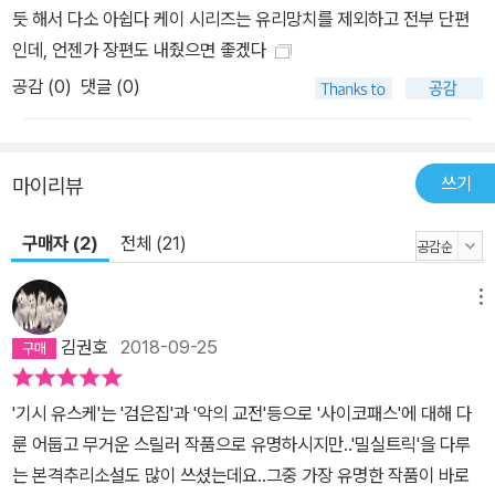
듯 해서 다소 아쉽다 케이 시리즈는 유리망치를 제외하고 전부 단편
인데, 언젠가 장편도 내줬으면 좋겠다
공감 (
0
)
댓글 (0)
쓰기
마이리뷰
구매자 (2)
전체 (21)
메뉴
김권호
2018-09-25
'기시 유스케'는 '검은집'과 '악의 교전'등으로 '사이코패스'에 대해 다
룬 어둡고 무거운 스릴러 작품으로 유명하시지만..'밀실트릭'을 다루
는 본격추리소설도 많이 쓰셨는데요..그중 가장 유명한 작품이 바로