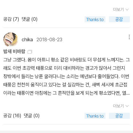
꼬집은 건 좋지만 전개 자체가 너무 흡입력이 떨어져서... 만약 다시
마음대로 안되는 일을 담고 있다는데 이번소설도 한번 유리망
읽게 된다면 이 작품을 가장 중점적으로 읽어야 할 듯하다. 선입견에
더보기
치의 커플이 돌아왔다 도둑과 변호사라는 전혀 어울리것 같지 않은
사로잡힌 뇌가 할 수 있는 건 한 가지 생각밖에 없어요. 내가 지금 보
공감 (
7
)
댓글 (0)
커플이 풀어내는 밀실 미스테리의 정수 이번 작품에는 다양한 밀실이
는 건 있는 그대로, 날 속일 수 없다는 생각뿐이죠. - 134p
등장한다는데 벌써 부터 기대됩니다 히가시노의 신작 200
3년도 작품이라는데 두남자 그리고 한남자에게 휘들리다 인생이 망
chika
2018-08-23
메뉴
가진 남자의 복수극이라는 히가시노의 과연 또어떤 매력적인 인물을
밤새 비바람
보여줄지 기대됩니다
그냥 그랬다. 몸이 아프니 평소 같은 비바람도 더 무섭게 느껴지는. 그
혼다 데쓰야의 경찰소설 신
래도 이번 초강력 태풍으로 미리 대비하라는 경고가 많아서 그런지
작이 발매되는데요 감염유희 이후 발매되지 않더니 전권들과 함께 다
창밖에서 들리는 낭푼 굴러다니는 소리는 예년보다 줄어들었다. 이번
시 발매되네요 전권을 보신분들은 블루 머더 인덱스 두권만 읽어도될
태풍은 천천히 움직이고 있다는 걸 실감하는 건, 새벽 세시에 초근접
듯
이라는 태풍이면 아침에는 그 흔적만을 보게 되는게 평소였다면, 열
시가 넘은 지금 이 시간에도 비바라이 거세다. 태풍이 이제야 근접하
더보기
고 있는 것처럼.아침에 병원 예약이 되어있는데 검사하고 약을 받아
공감 (
16
)
댓글 (0)
야해서 병원에 안갈수는 없고 담당 선생이 오후에는 진료가 아니라
그러고.. 그러다가 원래 내 담당이신 선생님이 오후 진료라 담당 선생