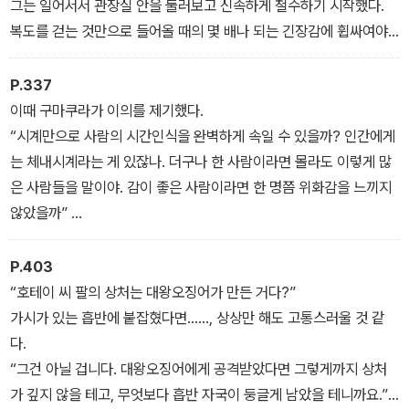
말은 잘못 알았다거나 착각했다는 변명이 통하지 않는다. 이 조직의
그는 일어서서 관장실 안을 둘러보고 신속하게 철수하기 시작했다.
보스인 누시 다케하루가 없는 지금, 최악의 경우 자신을 감싸줄 사람
복도를 걷는 것만으로 들어올 때의 몇 배나 되는 긴장감에 휩싸여야
이 아무도 없었다.
했다. 만약 이것이 함정이라면 CCTV가 모형이 아닐 수 있다. 만일을
위해 가면 쓰기를 잘했다.
P.337
귀를 기울이자 계단 밑에서 사람 말소리가 희미하게 들려왔다. 사흘
이때 구마쿠라가 이의를 제기했다.
후로 다가온 특별전을 준비하는 사람들이 틀림없었다.
“시계만으로 사람의 시간인식을 완벽하게 속일 수 있을까? 인간에게
현재 이 미술관은 밀실이나 마찬가지다. 문득 그런 생각이 머리를 스
는 체내시계라는 게 있잖나. 더구나 한 사람이라면 몰라도 이렇게 많
쳤다. 관장의 몸은 아직 따뜻하고 피도 마르지 않았다. 살해된 지 한
은 사람들을 말이야. 감이 좋은 사람이라면 한 명쯤 위화감을 느끼지
시간도 안 되었으리라.
않았을까”
“마술도 그렇지만 사람이 많다고 안 속는 건 아닙니다. 오히려 주변에
사람이 많아야 안심하게 되고, 한 사람이 납득하면 나머지는 암시에
P.403
걸려 따라가게 되죠. 더구나 아무도 손대지 않은 전파시계의 시각이
“호테이 씨 팔의 상처는 대왕오징어가 만든 거다?”
틀릴 거라고 의심하는 사람이 어디 있겠습니까?”
가시가 있는 흡반에 붙잡혔다면……, 상상만 해도 고통스러울 것 같
그런 질문을 예상했는지 케이는 이번에도 거침이 없었다.
다.
“그건 아닐 겁니다. 대왕오징어에게 공격받았다면 그렇게까지 상처
가 깊지 않을 테고, 무엇보다 흡반 자국이 둥글게 남았을 테니까요.”