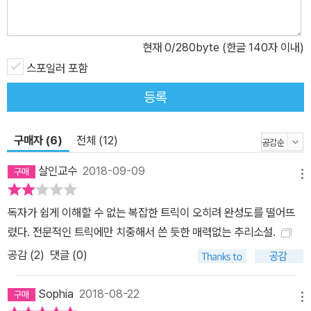
제작인 「미스터리 클락」은 외딴 곳에 위치한 산장에서 벌어진 유명 미
스터리 여류작가의 살인사건을 다루고 있다. 본격 미스터리의 전형
현재
0
/280byte (한글 140자 이내)
같은 작품이라 할 수 있겠다. 까르띠에에서 생산되는 미스터리 클락
등 귀중한 앤티크 시계가 주요 소재로 등장하는데, 기시 유스케 개인
스포일러 포함
적으로 수정작업이 가장 어려운 작품이었다고 한다. 이 작품은 원고
등록
량이 넘쳐 한 권의 단행본 분량으로도 충분했으나, 필수적이지 않은
부분들을 덜어내고 또 덜어내 순도가 높은 중편 소설로 재탄생되었
구매자 (6)
전체 (12)
다. 「콜로서스의 갈고리발톱」은 해상 살인사건을 다루는데, 이 책에
소개된 네 작품 가운데 저자가 가장 애착을 갖는 타이틀이다. 기시 유
살인교수
2018-09-09
메뉴
스케는 JAMSTEC(해양연구개발기구)이나 어군탐지기 업체를 직접
취재해 책상 위에서 만들어낸 아이디어가 실현 가능한지를 실제로 확
독자가 쉽게 이해할 수 없는 복잡한 트릭이 오히려 완성도를 떨어뜨
인했다. 보트에서 밤낚시를 즐기던 한 남자가 사체로 발견된다. 현장
렸다. 전문적인 트릭에만 치중해서 쓴 듯한 매력없는 추리소설.
은 실험선에서 200미터, 해저의 다이버들로부터 300미터 떨어진 밀
공감 (
2
)
댓글 (0)
실상태였다. 그에게 과연 어떤 일이 벌어진 것일까? 이제 트릭으로
승부하기는 어려운 세상이라고? 좋다, 이 책으로 모든 걸 보여주마!
Sophia
2018-08-22
이번 작품에서도 방범 컨설턴트이자 전·현직 도둑인 에노모토 케이와
메뉴