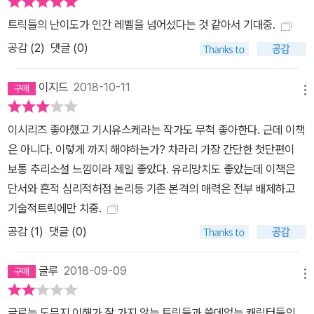
정의감 넘치는 변호사 아오토 준코가 사건을 풀어나간다. 흔히 에노
트릭들의 난이도가 인간 레벨을 넘어섰다는 것 같아서 기대중.
모토는 셜록 홈스, 준코는 왓슨에 비유되곤 한다. 기시 유스케는 초인
공감 (
2
)
댓글 (0)
적인 능력을 지닌 명탐정에게 그다지 매력을 느끼지 못한다고 말한
다. 등장인물 중 탐정이 가장 머리가 뛰어나고 모든 걸 꿰뚫을 경우 소
이지드
2018-10-11
설이 정체되며, 그저 예정된 수순을 밟아가는 전개만 가능하기 때문
메뉴
이다. 미스터리에서 가장 머리가 좋아야 되는 인물은 수수께끼를 푸
는 이가 아니라 범죄를 구상하는 범인이다. 작품 속에서 에노모토 케
이시리즈 좋아했고 기시유스케라는 작가도 무척 좋아한다. 근데 이책
이는 어떤 면에서 사기꾼 같은 역할을 띤다. 방범 전문가, 방범 탐정이
은 아니다. 이렇게 까지 해야하는가? 차라리 가장 간단한 첫단편이
라 불리지만, 실제로는 도둑이기 때문이다. 일반적으로 에노모토는
보통 추리소설 느낌이라 제일 좋았다. 유리망치도 좋았는데 이책은
‘안락의자 탐정’처럼 생각하기 쉬운 존재다. ‘안락의자 탐정’이란 할머
단서와 흔적 심리적허점 논리등 기존 본격의 매력은 전부 배제하고
니 같은 사람이 의자에 앉은 채 수수께끼를 풀어나가는 걸 의미한다.
기술적트릭에만 치중.
하지만 에노모토는 초인적인 통찰력으로 뭐든지 꿰뚫어 보는 인물이
공감 (
1
)
댓글 (0)
아니다. 단지 특수한 관점에서 사물을 바라볼 뿐이다. 한편, 변호사 준
코의 입에서는 매번 같은 패턴으로 ‘터무니없는 추리’가 등장하곤 한
글루
2018-09-09
메뉴
다. 그래선지 기시 유스케의 독자들은 그녀를 ‘터무니변호사’로 지칭
하기도 한다. 하지만 준코의 추리를 통해 범행수단이 압축되거나 사
글로는 도무지 이해가 잘 가지 않는 트릭들과 쓸데없는 캐릭터들의