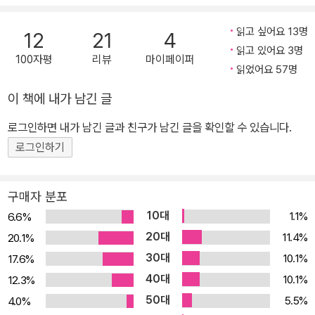
밀실은 모두 등장한 것 아닐까 하고 생각하는 사람이 많았다. 더구나
스마트폰을 비롯해 최첨단 기기가 발달하면서 밀실트릭을 구사하기
읽고 싶어요 13명
12
21
4
는 더욱 어려워졌다. 하지만 기시 유스케는 생각이 달랐다. “저도 『유
읽고 있어요 3명
100자평
리뷰
마이페이퍼
리망치』를 쓰기 전에는 그렇게 생각했습니다. 하지만 과학기술의 발
읽었어요 57명
달로 그때까지 생각지 못했던 트릭이 새로 태어나기도 합니다. 본격
이 책에 내가 남긴 글
추리소설은 독특한 세계입니다. 퍼즐러 작품(수수께끼 풀이가 중심인
로그인하면 내가 남긴 글과 친구가 남긴 글을 확인할 수 있습니다.
추리소설)의 재미를 널리 알리고 싶습니다.” 당신에게 도전장을 내미
는 4개의 초밀실 시리즈 사상 최고난이도의 추리극 이 책에는 색깔이
로그인하기
다른 네 편의 중단편이 등장한다. 각기 취향이 다른 독자들을 위해 기
시 유스케가 마련한 본격 추리소설의 종합선물세트라고 할 수 있겠
구매자 분포
다. 방범 컨설턴트 에노모토 케이와 변호사 아오토 준코가 밀실살인
10대
1.1%
6.6%
의 수수께끼를 풀어나가는 ‘방범탐정 에노모토 시리즈’로, 「완만한 자
20대
11.4%
20.1%
살」, 「거울나라의 살인」은 이미 일본에서 드라마로도 제작되었다. 폭
30대
10.1%
17.6%
력조직 사무실, 미술관 전시실, 인적 드문 산장, 바다 위 보트 등 주변
40대
10.1%
12.3%
과 격리된 평범치 않은 공간에서 살인사건이 발생한다. 범인의 교묘
50대
5.5%
4.0%
한 밀실트릭과 에노모토 케이의 남다른 추리력 싸움에서 과연 누가