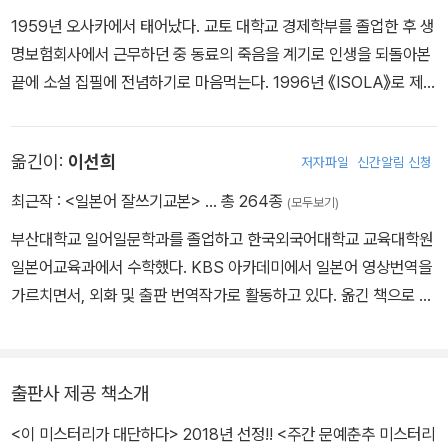
1959년 오사카에서 태어났다. 교토 대학교 경제학부를 졸업한 후 생
명보험회사에서 근무하던 중 동료의 죽음을 계기로 인생을 되돌아본
끝에 소설 집필에 전념하기로 마음먹는다. 1996년 《ISOLA》로 제3
회 일본호러소설대상 가작을 수상했고, 바로 이듬해에 《검은 집》으로
대상을 거머쥔다. 이 작품은 130만 부 이상이 판매되며 기시 유스케
옮긴이:
이선희
저자파일
신간알림 신청
를 단숨에 최고의 호러작가 반열에 올려세웠다. 2000년에는 《푸른
불꽃》으로 제21회 요시카와에이지 문학신인상에 노미네이트되었고,
최근작 :
<일본어 잘쓰기교본>
… 총 264종
(모두보기)
2005년 《유리 망치》로 제58회 일본추리작가협회상, 2008년 《신
부산대학교 일어일문학과를 졸업하고 한국외국어대학교 교육대학원
세계에 서》로 제29회 일본SF대상, 2010년 《악의 교전》으로 제1회
일본어교육과에서 수학했다. KBS 아카데미에서 일본어 영상번역을
야마다후타로상, 2011년 《다크 존》으로 제23회 쇼기펜클럽대상 특
가르치면서, 외화 및 출판 번역작가로 활동하고 있다. 옮긴 책으로 나
별상을 수상하는 등 신작이 나올 때마다 화제와 호평이 쏟아지는, 현
쓰카와 소스케의 『너를 지키려는 고양이』, 『책을 지키려는 고양이』,
대 일본 문단의 대표 작가로 손꼽힌다. 그 밖에도 《크림 슨의 미궁》
사와무라 이치의 『젠슈의 발소리』, 『나도라키의 머리』, 『예언의 섬』,
《천사의 속삭임》《말벌》《죄인의 선택》 《우리는 모두 고독하다》 등
『시시리바의 집』, 『즈우노메 인형』『보기왕이 온다』, 기시 유스케의
호러부터 SF, 청춘미스터리까지 장르를 넘나들며 독창적이고 매혹적
출판사 제공 책소개
『검은 집』, 『푸른 불꽃』, 『신세계에서』, 히가시노 게이고의 『비밀』,
인 세계를 완성해왔다. 《여름비 이야기》는 작가가 십 년에 걸쳐 완성
<이 미스터리가 대단하다> 2018년 선정!! <주간 문예춘추 미스터리
『방황하는 칼날』, 『공허한 십자가』, 미야자와 겐지의 『은하철도의
한 ‘비’ 시리즈 두 번째 작품으로, 장마철 공기처럼 찐득하고 축축한