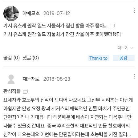
준코의 귀엽기 이를 데 없는 서술이 나오지 않았으면 별 감흥이 없었
정답 확인하듯 마지막으로 건너뛸까 싶게 설정이 무색하다. (페이지
하기도 한..그래서 '케이'의 설명을 들었을때 '겨우 그거가지고 범행의
을 것 같다. 결말은 너무 뻔해서 긴장감도 하나 없었고. '미스터리 클
다 어디에 쓴 겁니까...) 트릭 사수를 위해 다른 요소는 최대한 배제하
전모를 파악했냐고' 어이없어하기도 합니다.'밀실트릭'은 왠만하면 다
야매모호
2019-07-12
메뉴
락' 표제작이자 분량도 가장 긴 중편. 중심이 되는 트릭은 아야츠지
는 의도라기엔 작법도 평이하다. 현대 본격물에서 기상천외한 트릭이
나왓다, 그리고 현재의 기술로는 '밀실'을 만들기가 쉽지 않다 하지
기시 유스케 원작 일드 자물쇠가 잠긴 방을 아주 좋아...
유키토의 <시계관의 살인>이 연상됐는데 기시 유스케는 좀 더 복잡
나오기는 힘들다. <미스터리 클락>처럼 갈 데까지 가보자, 작정한 게
만..인간의 상상력은 끝이 없기에 계속 멋진 '밀실트릭'은 나오니 좋은
기시 유스케 원작 일드 자물쇠가 잠긴 방을 아주 좋아했더랬다
하게 썼다. 굳이 이렇게까지... 대단하긴 한데 어느 순간부터 역시나
아니라면. <미스터리 클락>은 도.대.체.가.알.아.먹.을.수.가. 없.다.
거 같습니다.오랜만에 만난 '에노모토 케이'와 '아오토 준코'가 반가웠
따라가기 벅찼다. 그래도 중반부까지 피해자의 배우자가 총을 들면
그래도 정신 나간 트릭에 정신 나간 캐릭터 보는 맛은 있다. <녹스 머
던 작품이였습니다.
더보기
서 범인이 밝혀지지 않으면 다 쏴버리겠다고 해 용의자들끼리 추리하
신>도 외계어가 쏟아지는 부분은 정신이 아득하지만, 트릭을 엮는 메
공감 (
0
)
댓글 (0)
고 누구 한 명을 몰아붙이는 막장스런 전개는 재밌었는데 후반부부터
시지 — 지식 탐구의 열망, 신본격의 미래, 고전에 대한 경외 — 가 있
흥미가 급감해서 다소 아쉬웠다. 그 전개가 최선이었으려나? 개인적
다. 트릭 자체가 아니라 트릭이 들어간 ‘이야기‘를 한다. <방주>에는
으로 밀실보다 초반에 추리소설가들끼리 얘기하는 게 더 재밌었는데
재는재로
2018-08-23
메뉴
개연성 이전에 이야기가 부족하다.본격 추리물 역시 문학성을 담보해
가끔 작가의 셀프 디스적인 부분도 있었던 것 같아 되게 웃겼다. 가령
야 미래가 있다는 취지에 작가들은 입을 모은다. <눈먼 자들의 도시>
관심작들
같은 반 학생을 거리낌 없이 몰살하는 내용은 싫다거나, 아니면 밀실
정도는 아니라도 <방주>만의 (포스트)아포칼립스를 풀어갔다면 무
요네자와 호노부의 신작이 드디어 나오네요 고전부 시리즈는 아닌게
트릭은 어느새 글로 묘사하기 힘들어서 영상은 어떨까 생각하게 된다
의미한 페이지도 줄고 제목의 여운도 한층 깊었을 텐데. 뭐 역자의 말
아쉽지만 안녕 요정,왕과 서커스의 매력적인 인물 마치가 주인공인
는 것 등이... '콜로서스의 갈고리발톱' 사람들이 이 마지막 작품이 가
대로 후던잇+와이던잇을 결합한 오락 소설로 일독했으니 됐다. 이러
단편집이라니 기대됩니다 태풍때문에 배송이 지연되는 다음주나 만
장 괜찮았다는데 난 괜찮고 안 괜찮고 자시고 가장 가독성이 떨어져
니저러니 해도 난 수수께끼를 좋아하니까.
나볼수 있을것 같네요 중국 추리소설의 대표적인 인물 찬호께이의
서 좀 의아하게 들렸다. 다시 읽어봐야하나? 밀실 트릭의 역발상을
신작이 나오는데요 이번에는 단편집이라는데 초능력을 가진 킬러의