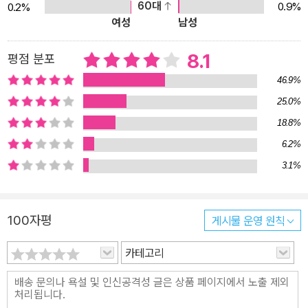
60대
0.9%
0.2%
승리할까? 가장 먼저 등장하는 「완만한 자살」은 방범 컨설턴트인 에
여성
남성
노모토 케이가 안쪽에서 잠긴 폭력조직 사무실을 열도록 강요당하는
내용이 담긴 단편이다. 시리즈를 오랫동안 쓰다보면 한 가지 패턴에
8.1
평점 분포
빠지기 쉽다. 대개 사건을 의뢰받은 준코가 에노모토에게 연락을 취
46.9%
하는 방식으로 진행되곤 하는데, 모든 작품이 그런 식이라면 독자 입
25.0%
장에서 단조로움을 느낄 수밖에 없다. 때로는 총부리와 맞닥뜨리며
18.8%
에노모토가 추리를 진행하는 스토리면 좋겠다 싶어 기시 유스케가 새
롭게 시도한 방식이다. 폭력조직 사무실에는 6개의 잠금장치가 있고,
6.2%
창문에는 스테인리스 격자 모양의 튼튼한 방범창이 설치되어 있다.
3.1%
그런데 그처럼 ‘완전한 밀실’에서 안에서 문이 잠긴 채 사람이 죽는다.
그는 과연 자살한 것일까? 죽임을 당한 것일까? 두 번째로 등장하는
100자평
게시물 운영 원칙
「거울나라의 살인」은 저자가 반 이상을 수정하고 가필했음에도 이번
책에서 가장 까다롭게 여겨질 수 있는 작품이다. 특별 드라마화가 먼
카테고리
저 이루어지고 나중에 잡지 연재를 시작했는데, 기시 유스케는 단행
본 원고를 쓸 때 영상본을 참고했다고 한다. 한밤중 미술관에서 살인
사건이 발생하는데, 전시실에 설치된 미로가 밀실을 만들어낸다. 표