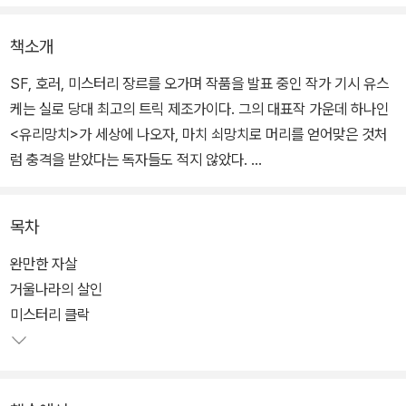
책소개
SF, 호러, 미스터리 장르를 오가며 작품을 발표 중인 작가 기시 유스
케는 실로 당대 최고의 트릭 제조가이다. 그의 대표작 가운데 하나인
<유리망치>가 세상에 나오자, 마치 쇠망치로 머리를 얻어맞은 것처
럼 충격을 받았다는 독자들도 적지 않았다.
일본의 저명한 서평가 스기에 마쓰코이가 '2017년 일본 미스터리의
목차
최대 수확'으로 격찬했던 기시 유스케의 <미스터리 클락>. 수수께끼
풀이에 중점을 둔 본격 추리소설인 동시에, <유리망치>의 뒤를 이어
완만한 자살
에노모토 케이와 아오토 준코의 환상적인 케미를 경험할 수 있는 작
거울나라의 살인
품이다. 그는 이번 작품에서도 추리소설 작가들에게 가장 큰 벽이자
미스터리 클락
난제인 '밀실트릭'에 도전했다.
이 책에는 색깔이 다른 네 편의 중단편이 등장한다. 각기 취향이 다른